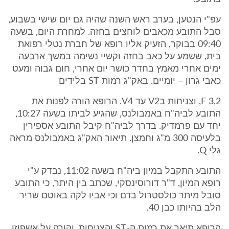
עפ"י הנטען, בערב ראש השנה שהיה גם יום שישי בשבוע,
סבל התובע מכאבים לוחצים בחזה. למחרת היום, בשעה
09:40 בבוקר, הזעיק אליו רופא של חברת נטלי רפואת
בית, ששמע על כאב בחזה וקשיי נשימה במשך ארבעה
ימים אחרי מאמץ בחדר כושר יום אחרי, חום גבוה ומעט
כאבי גרון – יומיים. באק"ג רמות ST בלידים
3,2 F, וצניחות בV2 עד V4. הרופא הורה לפנות את
התובע לביה"ח באמבולנס, שהגיע לביתו בשעה 10:27,
יחד עם פרמדיק. בדרך לביה"ח קיבל התובע אספירין
בלעיסה 300 מ"ג וחמצן. תיאור האק"ג באמבולנס מראה
גלי Q.
התובע התקבל במיון ביה"ח בשעה 11:02, נבדק ע"י
רופא המיון, ד"ר דורוסינסקי, שכתב בין היתר, כי התובע
סובל מיתר כולסטרול בדם וכי אביו לקה באוטם שריר
הלב בהיותו כבן 40.
הרופא תיאר את רמות ה-ST והצניחות, והורה על אשפוזו