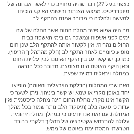
כצפוי בגיל 27) דבר שהיה מחוייב כדי לאשר אבחנה של
מיוקרדיטיס. ממצאי הצנתור ורישומי הא.ק.ג הוכיחו
למעשה ולהלכה כי מדובר אמנם בהתקף לב.
מה היה אפוא פשר מחלת החום אשר החלה שלושה
ימים לפני אשפוזו ונמשכה גם בימי האשפוז בבית
החולים נהריה? אין לקשור אותה להתקף הלב שכן חום
מופיע כיומיים לאחר התקף לב (חלק מהתהליך הריפוי).
כמו כן, יש קשר גס בין היקף האוטם לבין עליית החום
וכאן היקף האוטם הינו מצומצם. מדובר ככל הנראה
במחלה ויראלית דמוית שפעת.
האם שתי המחלות (הדלקת הויראלית והאוטם) הופיעו
יחד באופן מקרי או שמא יש קשר ביניהן? ניתן לשער כי
הקשר אינו מקרי. מחלת החום הינה מחלה סיסטמית ואין
עדות כי פגעה בלב (תיפקוד הלב נותר שמור בכל מהלך
המחלה). עם זאת אנו יודעים כי במהלך מחלה זיהומית
עלולה להתרחש אקטיבציה של תהליך דלקתי ברובד
הטרשתי המסתיימת באוטם של ממש.