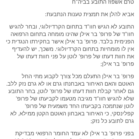
טרם אשפוז התובע בביה"ח
אביא להלן את תמצית טענות הנתבעת:
התובע לא הגיש חוו"ד בתחום הקרדיולוגי, ובחר להגיש
חוו"ד של פרופ' בר אילן שהינו מומחה בתחום הרפואה
הפנימית בלבד. פרופ' בר אילן אישר בחקירתו הנגדית כי
אין לו מומחיות בתחום הקרדיולוגי. משכך, יש להעדיף
את חוות דעתו של פרופ' לוטן על פני חוות דעתו של
פרופ' בר אילן;
פרופ' בר אילן התעלם מכל צורך לקבוע מתי החל
האוטם והאם האיחור באבחנתו גרם או לא גרם נזק ללב.
גם לאחר קבלת חוות דעתו של פרופ' לוטן, בחר התובע
שלא להגיש חוו"ד מגיבה מטעמו לקביעתו של פרופ'
לוטן שנתמכה בקביעתו החד משמעית של פרופ'
קפלינסקי, כי האיחור באבחון האוטם הקטן ממילא, לא
גרם לתובע כל נזק;
בפני פרופ' בר אילן לא עמד החומר הרפואי מבדיקת