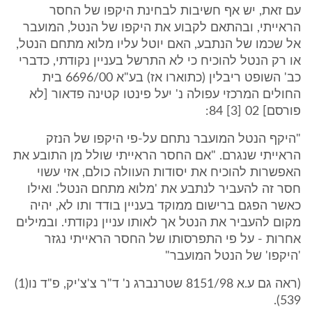
עם זאת, יש אף חשיבות לבחינת היקפו של החסר
הראייתי, ובהתאם לקבוע את היקפו של הנטל, המועבר
אל שכמו של הנתבע, האם יוטל עליו מלוא מתחם הנטל,
או רק הנטל להוכיח כי לא התרשל בעניין נקודתי, כדברי
כב' השופט ריבלין (כתוארו אז) בע"א 6696/00 בית
החולים המרכזי עפולה נ' יעל פינטו קטינה פדאור [לא
פורסם] 02 [3] 84:
"היקף הנטל המועבר נתחם על-פי היקפו של הנזק
הראייתי שנגרם. "אם החסר הראייתי שולל מן התובע את
האפשרות להוכיח את יסודות העוולה כולם, אזי עשוי
חסר זה להעביר לנתבע את 'מלוא מתחם הנטל'. ואילו
כאשר הפגם ברישום ממוקד בעניין בודד ותו לא, יהיה
מקום להעביר את הנטל אך לאותו עניין נקודתי. ובמילים
אחרות - על פי התפרסותו של החסר הראייתי נגזר
'היקפו' של הנטל המועבר"
(ראה גם ע.א 8151/98 שטרנברג נ' ד"ר צ'צ'יק, פ"ד נו(1)
539).