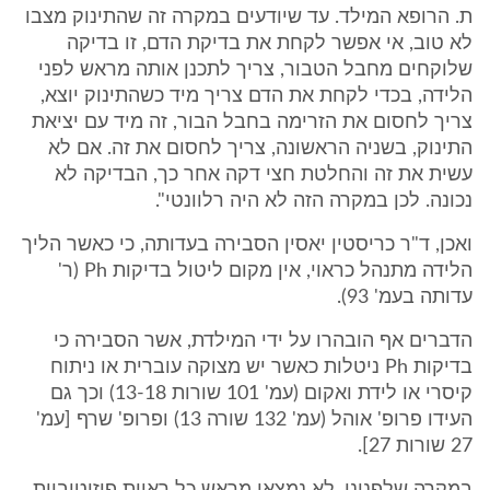
ת. הרופא המילד. עד שיודעים במקרה זה שהתינוק מצבו
לא טוב, אי אפשר לקחת את בדיקת הדם, זו בדיקה
שלוקחים מחבל הטבור, צריך לתכנן אותה מראש לפני
הלידה, בכדי לקחת את הדם צריך מיד כשהתינוק יוצא,
צריך לחסום את הזרימה בחבל הבור, זה מיד עם יציאת
התינוק, בשניה הראשונה, צריך לחסום את זה. אם לא
עשית את זה והחלטת חצי דקה אחר כך, הבדיקה לא
נכונה. לכן במקרה הזה לא היה רלוונטי".
ואכן, ד"ר כריסטין יאסין הסבירה בעדותה, כי כאשר הליך
הלידה מתנהל כראוי, אין מקום ליטול בדיקות Ph (ר'
עדותה בעמ' 93).
הדברים אף הובהרו על ידי המילדת, אשר הסבירה כי
בדיקות Ph ניטלות כאשר יש מצוקה עוברית או ניתוח
קיסרי או לידת ואקום (עמ' 101 שורות 13-18) וכך גם
העידו פרופ' אוהל (עמ' 132 שורה 13) ופרופ' שרף [עמ'
27 שורות 27].