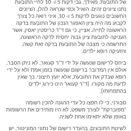
של התובעת. מאידך, גבי דקות 5 ו- 10 לחיי התובעת
נתנו ציונים זהים. הואיל וכפי שנראה להלן, הציונים
החשובים נוגעים לדקות 5 ו- 10, איני רואה כל צורך
לקבוע מה היה ציון האפגר הנכון של התובעת בדקה
הראשונה לחייה. אציין, כי גם ד"ר כריסטין יאסין, אשר
העניקה לתובעת ציון גבוה יחסית לדקה הראשונה,
התרשמה כי מצבה של התובעת בדקה זאת קשה,
והזעיקה רופא ילדים.
ביחס לרישום שנעשה על ידי ד"ר קעואר, לא ניתן הסבר,
אולם אין המדובר ברישום שנעשה בזמן אמת ולא על ידי
רופא שבדק את התובעת, אלא יועץ חיצוני. כך שאין
לדעת מה מקורו. [ד"ר קעואר הינו כירוג ילדים
בהתמחותו].
סבורני, כי לו חפצו כל עדי ההגנה להכין רשומה
"מפוברקת" לצורך משפט, לא היו מותירים את הרשומות
באופן שלא יתאימו אחת לשניה.
לשיטת התובעים, בהעדר רישום של נתוני המוניטור, יש