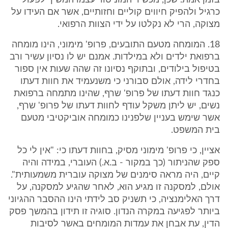
בזמן אמת. שכן, מכשיר המוניטור עצמו המשיך לפעול
כרגיל ולהפיק חיווים קוליים וחזותיים, אשר אם העידו על
מצוקה, הרי לא נקלטו על ידי הצוות הרפואי.
18. המומחה מטעם התובעים, פרופ' מימוני, הינו מומחה
ברפואת ילדים ולא במילדות. אמנם יש לו נסיון עשיר ורב
בטיפול בילודים, ובתוקף נסיונו זה שהה שעות אין ספור
בחדרי לידה, אולם סבורני כי משנעמיד את חוות דעתו
כנגד חוות דעתו של פרופ' שרף, שהינו מתמחה ברפואת
נשים, יש ליתן משקל עודף לחוות דעתו של פרופ' שרף,
אשר שימש בעניין שלפנינו כמומחה אוביקטיבי מטעם
בית המשפט.
אציין, כי פרופ' מימוני מסיק, בחוות דעתו כי: "אין לי כל
ספק שהניתור (כך במקור - ב.א.) העוברי, במידה והיה
קיים, היה מראה סימנים של מצוקה עוברית משמעותית".
אולם, למסקנה זו מגיע הוא, לאחר שהגיע למסקנה, על
דרך האלימנציה, כי תשניק סב לידתי הינו ההסבר ההגיוני
ביותר לפגיעה במקרה הנדון. סוגיה זו תידון בהמשך פסק
הדין, עת אבחן את עמדות המומחים באשר לסיבות