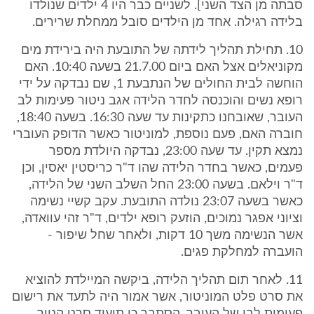
סבתה מן הצד השני]. לשניים כבר היו 4 ילדים שנולדו
בלידה רגילה. אחד מן הילדים סובל ממחלת שרירים.
10. תחילת תהליך לידתה של התובעת היה בירידת מים
מקוניאלים אצל האם ביום 21.7.00 בשעה 10:40. האם
הוחשה לבית החולים של הנתבעת 1, שם נבדקה על ידי
רופא נשים והוכנסה לחדר הלידה אגב ניטור פעימות לב
העובר, שאובחנו כתקינות עד שעה 16:30. בשעה 18:40,
חוברה האם, פעם נוספת, למוניטור כאשר הדופק העוברי
נמצא תקין. עד שעה 23:00, נבדקה היולדת מספר
פעמים, כאשר בחדר הלידה שהו ד"ר כריסטין יאסין, וכן
ד"ר וילאם. בשעה 23:00 החל השלב השני של הלידה,
כאשר בשעה 23:07 נולדה התובעת. עקב קשיי נשימה
וציוני אפגר נמוכים, הוזעק רופא ילדים, ד"ר זהי עוואדה,
אשר הנשימה משך 10 דקות, ולאחר שחל שיפור -
הועברה למחלקת פגים.
11. לאחר תום תהליך הלידה, ביקשה המיילדת להוציא
את סרט פלט המוניטור, אשר אמור היה לתעד את רישום