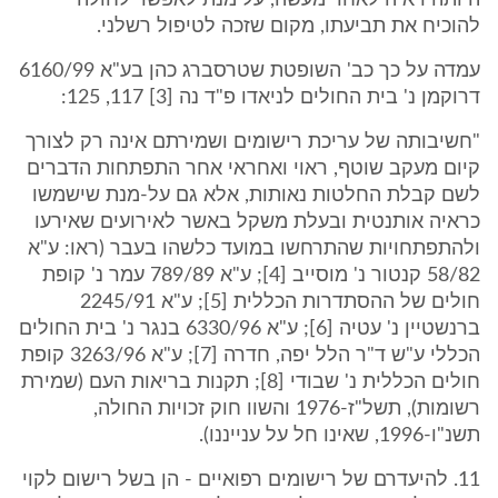
היותה ראיה לאחר מעשה, על מנת לאפשר לחולה
להוכיח את תביעתו, מקום שזכה לטיפול רשלני.
עמדה על כך כב' השופטת שטרסברג כהן בע"א 6160/99
דרוקמן נ' בית החולים לניאדו פ"ד נה [3] 117, 125:
"חשיבותה של עריכת רישומים ושמירתם אינה רק לצורך
קיום מעקב שוטף, ראוי ואחראי אחר התפתחות הדברים
לשם קבלת החלטות נאותות, אלא גם על-מנת שישמשו
כראיה אותנטית ובעלת משקל באשר לאירועים שאירעו
ולהתפתחויות שהתרחשו במועד כלשהו בעבר (ראו: ע"א
58/82 קנטור נ' מוסייב [4]; ע"א 789/89 עמר נ' קופת
חולים של ההסתדרות הכללית [5]; ע"א 2245/91
ברנשטיין נ' עטיה [6]; ע"א 6330/96 בנגר נ' בית החולים
הכללי ע"ש ד"ר הלל יפה, חדרה [7]; ע"א 3263/96 קופת
חולים הכללית נ' שבודי [8]; תקנות בריאות העם (שמירת
רשומות), תשל"ז-1976 והשוו חוק זכויות החולה,
תשנ"ו-1996, שאינו חל על ענייננו).
11. להיעדרם של רישומים רפואיים - הן בשל רישום לקוי