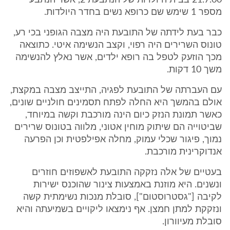
21.7.00 בבית היולדות של הנתבעת 2, אשר הנתבע
מספר 1 שימש שם כרופא נשים בחדר היולדות.
כבר בעת לידתה של התובעת היה מצבה הגופני בכי רע,
טונוס השרירים היה רפוי, וקצב הנשימה איטי. כתוצאה
מכך הוזעק לטפל בה רופא ילדים, אשר נאלץ להנשימה
משך 10 דקות.
עם העברתה של התובעת לפגיה, התייצב מצבה במקצת,
אולם בהמשך היא החלה לפתח תסמינים חולניים שונים,
כאשר תמונת הנזק כיום הינה מורכבת וקשה במיוחד,
שביטוייה הם שיתוק מוחין אטוני, מלווה בטונוס שרירים
נמוך, פיגור שכלי עמוק, מחלה אפילפטית וכן הפרעה
אנדוקרינית מורכבת.
בעטיים של אלה נזקקה התובעת לאשפוזים חוזרים
ונשנים. היא מוזנת באמצעות צינור שהוכנס ישירות
לקיבה ["גסטרוסטום"], סובלת מנכות נשימתית קשה
ונזקקת למתן חמצן. אף נימצאו ליקויים בשמיעתה והיא
סובלת מעיוורון.