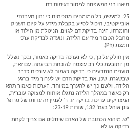
מיאנו בני המשפחה למסור דגימות דם.
25. למעשה, כל המומחים מסכימים כי נתון מעבדתי
אובייקטיבי, היכול לסייע בקבלת מידע על קיום תשניק
וחומרתו, הינה בדיקת דם לגזים, הניטלת מן הילוד או
מחבל הטבור מיד עם הלידה, ונועדה לבדיקת ערכי
חמצת (Ph).
אין חולק על כך, כי לא נערכה בדיקה כאמור, ובכך נשלל
מן התובעת כלי רב עוצמה להוכחת תביעתה. עם זאת,
טוענים הנתבעים כי בדיקה כאמור לא עורכים כדבר
שבשגרה. שכן, את בדיקת הדם יש לערוך מיד ברגע
הלידה, ולשם כך יש להערך במיוחד. הערכות כאמור תהא
רק כאשר במהלך הלידה נתגלו אותות למצוקה עוברית,
המצדיקים עריכת בדיקה זו. ר' לעניין זה עדותו של פרופ'
גונן אוהל בעמ' 132, שורות 23-19:
"ש. מיהוא הכתובת של האדם שיחליט אם צריך לקחת
בדיקה או לא.