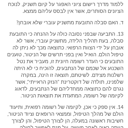
ללמוד מדרך רישום ציוני האפגר על קיום תשניק, לנוכח
הציונים הסותרים, אשר אין לבסס עליהם ממצא.
ד. האם סבלה התובעת מתשניק עוברי שלא אובחן?
13. התביעה שבפני נסובה כולה על ההנחה כי התובעת
סבלה, בעת תהליך הלידה, מתשניק עוברי, אשר לא
אובחן על ידי הצוות הרפואי. כתוצאה מכך לא ניתן לה
טיפול הולם. הואיל ואין בפני תרשים של הניטור, טוענים
התובעים כי העדר רשומה חיונית זו, מעביר את נטל
השכנוע אל שכמם של הנתבעים, להוכיח כי לא היתה
רשלנות מצידם. לשיטתם, תוצאה זו הינה, במקרה
שלפנינו, תולדה של דוקטרינת "הנזק הראייתי", אשר
נגרם להם כתוצאה ממחדליהם של הנתבעים, לדאוג
לקיומה של רשומה, המתעדת את תוצאות הניטור.
14. אין ספק כי אכן, לקיומה של רשומה רפואית, ותיעוד
הולם של מהלך הטיפול, וממצאי הרופאים וציוד הניטור,
חשיבות ראשונה במעלה, הן לצורך הטיפול, והן לצורך