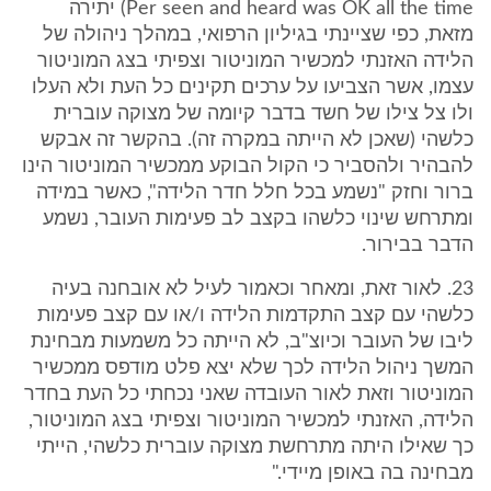
Per seen and heard was OK all the time) יתירה
מזאת, כפי שציינתי בגיליון הרפואי, במהלך ניהולה של
הלידה האזנתי למכשיר המוניטור וצפיתי בצג המוניטור
עצמו, אשר הצביעו על ערכים תקינים כל העת ולא העלו
ולו צל צילו של חשד בדבר קיומה של מצוקה עוברית
כלשהי (שאכן לא הייתה במקרה זה). בהקשר זה אבקש
להבהיר ולהסביר כי הקול הבוקע ממכשיר המוניטור הינו
ברור וחזק "נשמע בכל חלל חדר הלידה", כאשר במידה
ומתרחש שינוי כלשהו בקצב לב פעימות העובר, נשמע
הדבר בבירור.
23. לאור זאת, ומאחר וכאמור לעיל לא אובחנה בעיה
כלשהי עם קצב התקדמות הלידה ו/או עם קצב פעימות
ליבו של העובר וכיוצ"ב, לא הייתה כל משמעות מבחינת
המשך ניהול הלידה לכך שלא יצא פלט מודפס ממכשיר
המוניטור וזאת לאור העובדה שאני נכחתי כל העת בחדר
הלידה, האזנתי למכשיר המוניטור וצפיתי בצג המוניטור,
כך שאילו היתה מתרחשת מצוקה עוברית כלשהי, הייתי
מבחינה בה באופן מיידי."