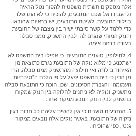
ההליך המשפטי, והימנעות מהעדת עדים רלונטיים. כל
אלה מספקים תשתית משפטית להפוך נטל הראיה
ולהעבירו אל שכם הנתבעים, להוכיח כי לא התרשלו
ביילוד התובעת. לשיטת התובעים, יש בראיות שהובאו,
כדי ללמד על קשר סיבתי ישיר בין מצבה של התובעת
והנזק המוחי שנגרם לה, לבין התשניק, ממנו סבלה
בעודה ברחם אימה.
4. לחילופין, טוענים התובעים, כי אפילו בית המשפט לא
ישתכנע, כי מלוא נזקה של התובעת נגרם כתוצאה מן
האיחור בילודה ואי חילוצה מהתשניק ממנו סבלה, הרי
מן הדין כי בית המשפט יפעל על פי הלכת ה"סיבתיות
העמומה" והגברת הסיכונים. שכן, הוכח כי התובעת סבלה
מתשניק, ונזקיה לא ניתנים לחלוקה בין הנזק שמקורו
בתשניק לבין הנזק הנובע ממקור אחר.
5. הנתבעים טוענים כי אין להשית עליהם כל חבות בגין
נזקיה של התובעת, באשר נזקים אלה נובעים ממקור
גנטי, כפי שהוכיחו.