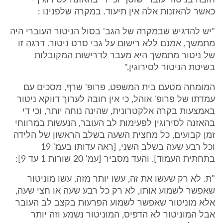
חובה בניטור עוברי שוטף וכי די בהאזנה לסירוגין -
כאשר להאזנות אלה אין תיעוד. במקרה שלפנינו :
"יש להדגיש שבמקרה של הגב' בסול הניטור העוברי היה
מתמשך, אמנם ללא רישום על גבי סרט ניטור. דרגה זו
של ניטור מתמשך היא מעבר לדרישות המקובלות
בשיטת הניטור לסירוגין."
המומחה מטעם בית המשפט, פרופ' שרף, מסכים עם
עמדתו של פרופ' אוהל, כי אין חובה לערוך דווקא ניטור
באמצעות בקרה אלקטרונית, שהינה נוחה יותר, וכי די
בהאזנה לסירוגין לפעימות לב העובר, הנעשות במרווחי
זמן קבועים, כל מחצית השעה בשלב הראשון של הלידה
וכל רבע שעה בשלב השני, [ראה עדותו בעמ' 19
בתחתית העמוד]. והעד מסביר [עמ' 20 שורות 1 עד 9]:
"ת. לא רק שעשו את זה, עשו יותר מזה, עשו מוניטור
שאפשר לשמוע אותו, לא רק כל רבע שעה או חצי שעה,
אלא מוניטור שאפשר לשמוע הפרעות בקצב לב העובר
אבל המוניטור לא הדפיס, המוניטור נשמע וזה יותר