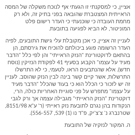
אציין, כי למסקנתי זו הגעתי אף לנוכח משקלה של המסה
הראייתית המצטברת שהובאה בפני בתיק זה, ולא רק
מחמת העובדה כי שוכנעתי כי העדר רישום פלט
המוניטור, לא הביא לפגיעה בתובעת.
לעניין זה אציין, כי אכן מקובלת עלי גישת התובעים, לפיה
העדר הרשומה פוגע ביכולתם להוכיח את גירסתם, הן
בהתאם לדוקטורינת "הנזק הראייתי" והן לפי כלל "הדבר
מעיד על עצמו" הקבוע בסעיף 41 לפקודת הנזיקין (נוסח
חדש). אלא שהנתבעים הראו, לטעמי, כי לא התרשלו
התרשלות, אשר קיים קשר בינה לבין הנזק שהוסב. לעניין
זה יש לזכור כי הכלל הוא כי בעוד שהכלל "הדבר מעיד
על עצמו" מתפרש על פני סוגיית האחריות כולה, הרי,
דוקטרינת "הנזק הראייתי" מגבילה עצמה אך ורק לגבי
הנקודות בהן נגרם לתובעת נזק ראייתי (ר' ע"א 8151/98,
שטרנברג נ' צ'צ'יק, פ"ד נו (1) 539, 556-557).
ה. המקור לנזקיה של התובעת