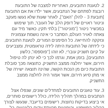
2. לטענת התובעים, האחריות למצבה של התובעת
רובצת לפתחם של הנתבעים, אשר ילדו את אם התובעת
[תובעת 3 - להלן "האם"], לאחר שעות שלא נעשו מעקב
וניטור ראויים של דופק הלב של העובר, תוך שימוש
במכשיר ניטור ["מוניטור"] בלתי תקין. כאשר מיד עם
צאתה לאויר העולם, הסתבר כי אינה נושמת עצמונית
ונזקקה להחייאה. כל הסימנים המורים, לטענת התובעים,
כי לידתה של התובעת היתה לידה טראומטית, ומצביעים
על קיום תשניק עוברי, לא זוהו ["פוספסו", כלשון
התובעים], בזמן אמת, וגרמו לכך כי לא ינתן לה טיפול
חירום, אשר יחלצה ממצב התשניק. כתוצאה מכך סובלת
התובעת כיום מן הנכות הקשה, שהינה תוצאה ישירה של
אי מתן סיוע חירום, אשר אמור היה לחלצה ממצב
התשניק.
3. עוד טוענים התובעים למחדלים שונים, שנפלו אצל
הנתבעים במהלך תהליך הלידה, כולל רישומים סותרים,
אי ביצוע בדיקות נחוצות, רישומים בדיעבד, שנעשו לצורך