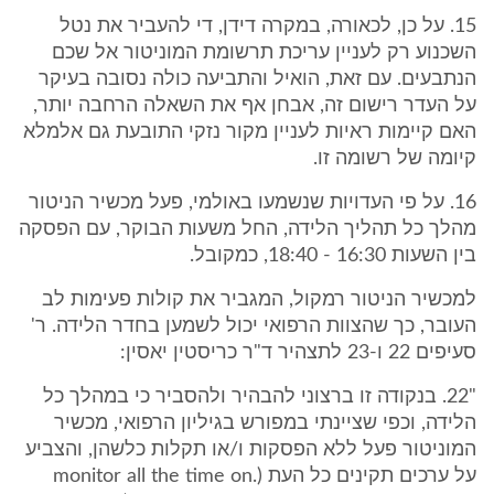
15. על כן, לכאורה, במקרה דידן, די להעביר את נטל
השכנוע רק לעניין עריכת תרשומת המוניטור אל שכם
הנתבעים. עם זאת, הואיל והתביעה כולה נסובה בעיקר
על העדר רישום זה, אבחן אף את השאלה הרחבה יותר,
האם קיימות ראיות לעניין מקור נזקי התובעת גם אלמלא
קיומה של רשומה זו.
16. על פי העדויות שנשמעו באולמי, פעל מכשיר הניטור
מהלך כל תהליך הלידה, החל משעות הבוקר, עם הפסקה
בין השעות 16:30 - 18:40, כמקובל.
למכשיר הניטור רמקול, המגביר את קולות פעימות לב
העובר, כך שהצוות הרפואי יכול לשמען בחדר הלידה. ר'
סעיפים 22 ו-23 לתצהיר ד"ר כריסטין יאסין:
"22. בנקודה זו ברצוני להבהיר ולהסביר כי במהלך כל
הלידה, וכפי שציינתי במפורש בגיליון הרפואי, מכשיר
המוניטור פעל ללא הפסקות ו/או תקלות כלשהן, והצביע
על ערכים תקינים כל העת (monitor all the time on.