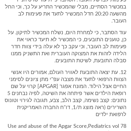
פעימות לבו של העובר. הסתבר כי תיעוד סרט הנייר
במכשיר הסתיים, מבלי שהמכשיר התריע על כך, וכי החל
מהשעה 20:20 חדל המכשיר לתעד את פעימות לב
העובר.
עוד הסתבר, כי למחרת היום, נשלח המכשיר לתיקון. על
כן, טוענים התובעים, כי המכשיר לא תיעד כראוי את
פעימות לב העובר, וכי עקב כך לא עלה בידי צוות חדר
הלידה לזהות את המצוקה העוברית ואת התשניק ממנו
סבלה התובעת, לשיטת התובעים.
12. עת יצאה התובעת לאוויר העולם, אמורים היו אנשי
הצוות הרפואי לתעד את מצבה עפ"י מתן ציונים לסימני
החיים אצל הילוד. המונח אפגר [APGAR] קרוי על שם
רופאת הילדים אשר פיתחה את השיטה, לפיה נבחנים 5
נתונים: קצב נשימה, קצב הלב, צבע, תגובה לגירוי וטונוס
השרירים (ראה מוצג ת/1, דו"ח החברה האמריקנית
לרפואת ילדים
Use and abuse of the Apgar Score,Pediatrics vol 78