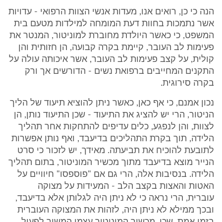
הנה כי כן, רואים אנו, מעדות אנשי הצוות הרפואי - עדויות
אשר נתמכות בחוות דעת המומחה למילדות מטעם בית
המשפט, כי כאשר היולדת מחוברת למוניטור, המנטר את
פעימות לב העובר, קיימת בקרה קבועה, הן חזותית והן
קולית, על קצב פעימות לב העובר, אשר איכותה עולה על
התקנים המחייבים ברפואת נשים - הדורשים אך ורק
בקרה סירוגית.
נכון אמנם, כי אף כאן, כאשר ניתן להוציא תיעוד של הליך
הניטור, הרי יש להציג את התיעוד - שכן התיעוד נותן, הן
לצוות, והן לנפגע, כלים עדיפים להתחקות אחר תהליך
הלידה, תוך בקרת התהליכים בדיעבד, ואף נותן אפשרות
לתובעת להוכיח את תביעתה. מאידך, יש לזכור כי סרט
הנייר מוצא בדיעבד מתוך מכשיר המוניטור, בתום תהליך
הלידה. בנסיבות אלה, הרי גם אם "פוספסו" חיוויים על
האטות והאצות בקצב הלב - המעידות על מצוקה
עוברית, הרי נראה כי לא ניתן היה לגלותן אלא בדיעבד,
ובכך ממילא לא ניתן היה, לזהות את המצוקה העוברית