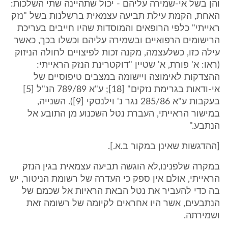
והן בשל אי-שמירה עליהם - יכול שתהיינה שתי השלכות:
האחת, הקמת עילת תביעה עצמאית ברשלנות בשל "נזק
ראייתי" כלפי הרופאים והמוסדות שהיו חייבים בעריכת
הרישומים הרפואיים ובשמירה עליהם וכשלו בכך, כאשר
עילה כזו, כשלעצמה, מקנה זכות לפיצויים לחולה הניזוק
(ראו: א' פורת, א' שטיין "דוקטרינת הנזק הראייתי:
ההצדקות לאימוצה ויישומה במצבים טיפוסיים של
אי-ודאות בגרימת נזקים" [18]; ע"א 789/89 הנ"ל [5]
בעקבות ע"א 285/86 נגר נ' וילנסקי [9]). השנייה,
במישור הראייתי, העברת נטל השכנוע מן התובע אל
הנתבע."
[ההדגשות שאינן במקור ב.א.].
במקרה שלפנינו,לא הוגשה תביעה עצמאית בגין הנזק
הראייתי, אולם אין ספק כי העדרה של רשומת הניטור, יש
בה כדי להעביר את נטל הבאת הראיות אל שכמם של
הנתבעים, אשר היו אחראים לקיומה של רשומה זאת
ושמירתה.