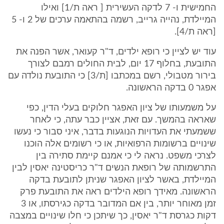
החמישית ו- 7 לדקה העשירית [ ראה ת/1] ואילו
המיילדת, נהייה גרייב, רשמה בהתאמה ערכים של 2 ו- 5
[ראה ת/4].
עוד יש לציין כי רופא ילדים, ד"ר קעואר, אשר הפנה את
התובעת, בחלוף 17 יום, לבית החולים רמבם לצורך
בירור מטבולי, רשם במכתבו [ת/3] כי התובעת נולדה עם
אפגר 0 בדקה הראשונה.
על משמעותו של ציון האפגר חלוקים בעלי הדין, כפי
שאראה בהמשך. עם זאת, אציין כבר עתה, כי לאחר
ששמעתי את העדויות הנוגעות בדבר, איני סבור כי נעשו
שינויים ברשומות הרפואיות, או כי רשומים אלה הוכנו
לצרכי משפט. נראה לי כי אמנם קיימת סתירה בין
התרשמותה של רופאת הנשים ד"ר כריסטינה יאסין לבין
המיילדת, באשר לציון האפגר שניתן לתובעת בדקה
הראשונה. מאידך רופא הילדים ראה את התובעת פרק
זמן מאוחר יותר, בין אם המדובר בדקה כגירסתו, או 3
דקות כגרסת ד"ר יאסין, כך שיתכן כי חלו שינויים במצבה