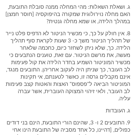
ג. ושאלת השאלות: מהי המחלה ממנה סובלת התובעת,
האם מחלה נוירולוגית שמקורה בהיפוקסיה [חוסר חמצן]
במהלך הלידה, או שמא מחלה גנטית?
8. אין חולק על כך, כי מכשיר הניטור לא הדפיס פלט נייר
של תהליך הניטור משך כ- 3 שעות לקראת סוף תהליך
הלידה. כך, שלא ניתן לשחזר כיום, כחכמה שלאחר
מעשה, את מרשם הניטור. עם זאת, טוענים הנתבעים כי
מכשיר המוניטור השמיע בחדר הלידה את קול פעימות
לב העובר, כך שניתן היה לעקוב אחריהן. התובעים מנגד,
אינם מקבלים גרסה זו, כאשר לטענתם, אי תקינות
המוניטור הביאה ל"פספוס" האצות והאטות קצב פעימות
לב העובר, ולאי זיהוי המצוקה העוברית, אשר עברה
עליה.
ג. העובדות
9. התובעים 2 ו- 3, שהינם הורי התובעת, הינם בני דודים
כפולים, [דהיינו, כל אחד מסביה של התובעת הינו אחי