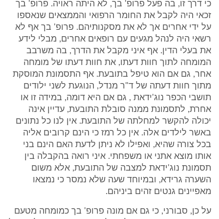
כי דרך זו, בה פעל פרופ' בך, לא היתה ראויה. פרופ' בך
זכאי היה לקבל את החומר הרפואי והממצאים שנאספו
על ידי אחרים אך לא את מסקנותיהם. פרופ' בך אף לא
רשאי היה לנהל מגעים עם רופאים אחרים, מבלי לידע
את בעלי הדין. אף איני מקבל את הדרך, בה משרבב
המומחה לתוך חוות דעתו, את חוות דעתו של מומחה
אחר, גם אם הוא טיפל בתובעת. אף התסמונת המוסקת
מתוך חוות דעתה של ד"ר מנדל, הנוגעת לשני ילודים
תושבי הכפר נוג'ידאת , גם אם היא דומה, במידה זו או
אחרת, לתסמונת ממנה סובלת התובעת, עדיין אינה
יכולה להקשר למחלתה של התובעת. אין לנו כל נתונים
באשר לילדים אלה. אין כל רמז כי הינם קרובים אליה
בכל צורה שהיא, ואפילו לא ניתן לדעת האם הינם בני
אותו מוצא אתני או משפחתי. איני רואה בהקבלה בין
תסמונת נוג'ידאת למצבה של התובעת, אלא משום
השערה גרידא, ובמיוחד שעה שלא נמסר כי נמצאו
מאפיינים גנטים זהים ביניהם.
על כן, סבורני, כי גם אם מונה פרופ' בך כמומחה מטעם