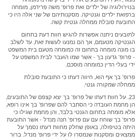
מנגד, העידו הנתבעים את ד"ר ברק שהינו מומחה
בנוירולוגיה של ילדים ואת פרופ' משה פרידמן, מומחה
ברפואת ילדים וגנטיקה. מסקנותיהם של שני אלה היו כי
התובעת סובלת ממחלה גנטית קשה.
לתובעים ניתנה אפשרות להגיש חוות דעת בתחום
הגנטיקה מטעמם, אך הם נמנעו לעשות זאת, עד לשלב
בו מונה מומחה בתחום זה כמומחה מטעם בית המשפט
- פרופ' גדעון בך - אשר שמו הועבר לבית המשפט על
ידי בעלי הדין כמומחה מוסכם.
פרופ' בך אף הוא, חיווה דעתו כי התובעת סובלת
ממחלה שמקורה גנטי.
23. על חוות דעתו של פרופ' בך יצא קצפם של התובעים,
הן מחמת העובדה כי הסתבר להם שפרופ' בך אינו רופא,
אלא מומחה בתחום הגנטי בלבד, והן מחמת שגילו כי
פרופ' בך שוחח עם עם פרופ' חנה מנדל - אשר התובעת
היתה בטיפולה, באופן שחלק מחוות דעתו נסמך על
ממצאים ומסקנות שנמסרו לו על ידי פרופ' מנדל. ברור