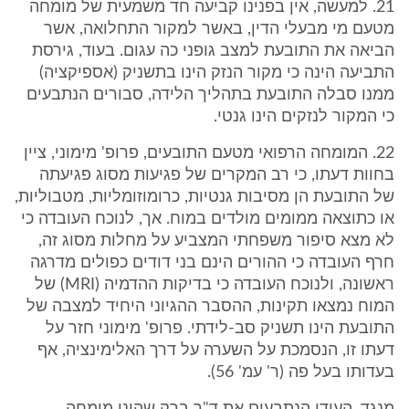
21. למעשה, אין בפנינו קביעה חד משמעית של מומחה
מטעם מי מבעלי הדין, באשר למקור התחלואה, אשר
הביאה את התובעת למצב גופני כה עגום. בעוד, גירסת
התביעה הינה כי מקור הנזק הינו בתשניק (אספיקציה)
ממנו סבלה התובעת בתהליך הלידה, סבורים הנתבעים
כי המקור לנזקים הינו גנטי.
22. המומחה הרפואי מטעם התובעים, פרופ' מימוני, ציין
בחוות דעתו, כי רב המקרים של פגיעות מסוג פגיעתה
של התובעת הן מסיבות גנטיות, כרומוזומליות, מטבוליות,
או כתוצאה ממומים מולדים במוח. אך, לנוכח העובדה כי
לא מצא סיפור משפחתי המצביע על מחלות מסוג זה,
חרף העובדה כי ההורים הינם בני דודים כפולים מדרגה
ראשונה, ולנוכח העובדה כי בדיקות ההדמיה (MRI) של
המוח נמצאו תקינות, ההסבר ההגיוני היחיד למצבה של
התובעת הינו תשניק סב-לידתי. פרופ' מימוני חזר על
דעתו זו, הנסמכת על השערה על דרך האלימינציה, אף
בעדותו בעל פה (ר' עמ' 56).