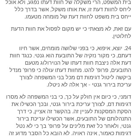
בית המשפט, הרי משקלה של חוות דעתו נפגע, ולא אוכל
ליחס לחוות דעת זו, את אותו משקל, אשר בדרך כלל
ייחס בית משפט לחוות דעת של מומחה מטעמו.
עם זאת, לא מצאתי כי יש מקום לפסול את חוות הדעת
לחלוטין.
24. יוצא, איפוא, כי בפני שלושה מומחים, אשר חיוו
דעתם, כי מקור נזקיה של התובעת הוא גנטי. כנגד חוות
דעת אלה ניצבת חוות דעתו של הנוירולוג מטעם
התובעים, פרופ' להט. מחוות דעתו עולה כי פרופ' מנדל
ביקשה ליטול דגימות דם מכל בני המשפחה לצורך
עריכת בירור גנטי - אך אלה לא ניטלו.
דומני, כי כיום אין חולק על כך, כי בני המשפחה לא מסרו
דגימות דם, לצורך עריכת בירור גנטי, ובכך הכשילו את
הסקת המסקנות לעניין זה. בהקשר זה אציין, כי דרך
התנהלותם של התובעים, אשר הכשילו עריכת בירור
גנטי, ולאחר כל זאת מלינים על פרופ' בך כי לא נטל
דגימות כאמור, אינה ראויה. לא הובא כל הסבר מדוע זה