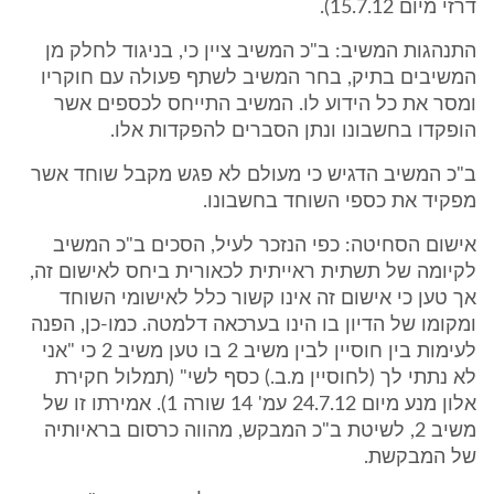
דרזי מיום 15.7.12).
התנהגות המשיב: ב"כ המשיב ציין כי, בניגוד לחלק מן
המשיבים בתיק, בחר המשיב לשתף פעולה עם חוקריו
ומסר את כל הידוע לו. המשיב התייחס לכספים אשר
הופקדו בחשבונו ונתן הסברים להפקדות אלו.
ב"כ המשיב הדגיש כי מעולם לא פגש מקבל שוחד אשר
מפקיד את כספי השוחד בחשבונו.
אישום הסחיטה: כפי הנזכר לעיל, הסכים ב"כ המשיב
לקיומה של תשתית ראייתית לכאורית ביחס לאישום זה,
אך טען כי אישום זה אינו קשור כלל לאישומי השוחד
ומקומו של הדיון בו הינו בערכאה דלמטה. כמו-כן, הפנה
לעימות בין חוסיין לבין משיב 2 בו טען משיב 2 כי "אני
לא נתתי לך (לחוסיין מ.ב.) כסף לשי" (תמלול חקירת
אלון מנע מיום 24.7.12 עמ' 14 שורה 1). אמירתו זו של
משיב 2, לשיטת ב"כ המבקש, מהווה כרסום בראיותיה
של המבקשת.