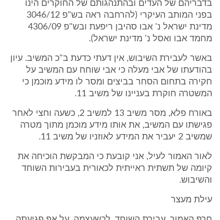
בדבריהם של העדים ובהתנהגותם של החוקרים הינו
בפני המותב העיקרי (להרחבה ראה בש"פ 3046/12
מדינת ישראל נ' אבו סהיבן ריפעת ובש"פ 4306/09
מחמד אבו ואסל נ' מדינת ישראל).
באשר לעבירת השיבוש, אין דעתי כדעת ב"כ המשיב. עיון
בהודעתו של אבי מעלה כי אבי שוחח עם המשיב על
חקירה בתחום הסחר בביצים ומסר לו מידע מוכמן כי
המשטרה חוקרת בעניינו של משיב 11.
באורח פלא, מסר משיב 13 למשיב 2, כשעה וחצי לאחר
פגישתו עם המשיב, את אותו מידע מוכמן מתוך מטרה
שמשיב 2 יעביר את המידע לאוזניו של משיב 11.
לאור האמור לעיל, אני קובעת כי המבקשת הוכיחה את
קיומה של תשתית ראייתית לכאורית בעבירות השוחד
והשיבוש.
עילת מעצר
חרף האמור, עבירת השוחד, לכשעצמה, על אף פגיעתה