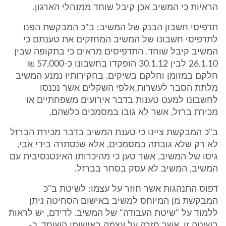
הראיות כי המשיב אכן קיבל שוחד ממנהלי הארגון.
תדפיסי חשבון הבנק של המשיב: ב"כ המבקשת הפנו
לתדפיסי חשבונו של המשיב המחזקים את טענתם כי
המשיב קיבל שוחד. התדפיסים מראים כי בתקופה שבין
26.1.10 לבין 30.1.12 הופקדו בחשבונו כ-57,000 ₪
חלקם במזומן וחלקם בשיקים. בחקירותיו נמנע המשיב
מלתת הסבר לעשרות אלפי השקלים אשר נכנסו
לחשבונו למעט טענות בדבר אירועים משפחתיים או
מכירת ברזל, אשר לא גובו במסמכים כלשהם.
ב"כ המבקשת ציינו כי טענת המשיב בדבר מכירת הברזל
לא רק שלא גובתה במסמכים, אלא שנסתרה בידי אבי,
גיסו של המשיב, אשר טען כי מהיכרותו האינטנסיבית עם
המשיב, המשיב לא עסק בסחר בברזל.
דפוס התנהגות אשר חוזר על עצמו: לשיטת ב"כ
המבקשת מן המיוחס למשיב באישום הסחיטה ניתן
ללמוד על "שיטת העבודה" של המשיב. לדידם, יש לראות
בשיטה זו, אשר חזרה על עצמה באישומי השוחד, כ-