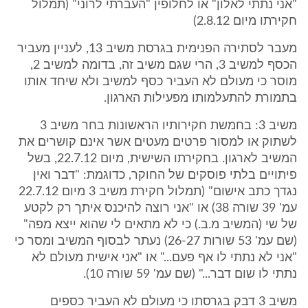
"אני נתתי לאלון" או לחלופין "העברתי לרוני" (תמלול
חקירתו מיום 2.8.12)
מעבר לסתירה הפנימית בגרסת משיב 13, לעניין מעביר
הכסף למשיב 3, הרי שגם משיב זה, בדומה למשיב 2,
מוסר כי מעולם לא העביר כסף למשיב ולא שיחד אותו
בתמורת להתעלמותו מפעילות הארגון.
משיב 3: בחמשת חקירותיו הראשונות בחר משיב 3
לשתוק או למסור פרטים מעטים אשר אינם קושרים את
המשיב לארגון. בחקירתו השישית, מיום 22.7.12, בשל
פיתויים בלתי פוסקים של החוקר, כדוגמת: "דבר ואין
נגדך כתב אישום" (תמלול חקירת משיב 3 מיום 22.7.12
עמ' 39 שורה 38) או "אני רוצה להיכנס איתך רק לקטע
של שי (המשיב מ.ב.) כי לא מתאים לי שהוא ייצא מפה"
(שם עמ' 53 שורות 26-27) נעתר לבסוף המשיב ומסר כי
"אני לא נתתי לו אף פעם..." או "אני אישית מעולם לא
נתתי לו שום דבר..." (שם עמ' 59 שורה 10).
משיב 3 דבק בגרסתו כי מעולם לא העביר כספים