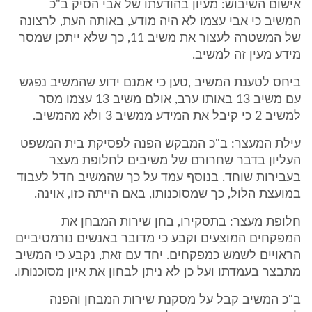
אישום השיבוש: מעיון בהודעתו של אבי הסיק ב"כ
המשיב כי אבי עצמו לא היה מודע, באותה העת, לרצונה
של המשטרה לעצור את משיב 11, כך שלא ייתכן שמסר
מידע מעין זה למשיב.
ביחס לטענת המשיב ,טען כי אמנם ידוע שהמשיב נפגש
עם משיב 13 באותו ערב, אולם משיב 13 עצמו מסר
למשיב 2 כי קיבל את המידע ממשיב 3 ולא מהמשיב.
עילת המעצר: ב"כ המבקש הפנה לפסיקת בית המשפט
העליון בדבר שחרורם של משיבים לחלופת מעצר
בעבירות שוחד. בנוסף עמד על כך שהמשיב חדל לעבוד
במועצת הלול, כך שמסוכנותו, באם הייתה כזו, אוינה.
חלופת מעצר: בתסקירו, בחן שירות המבחן את
המפקחים המוצעים וקבע כי מדובר באנשים נורמטיביים
הראויים לשמש כמפקחים. יחד עם זאת, נקבע כי המשיב
מתבצר בעמדתו ועל כן לא ניתן לבחון את איון מסוכנותו.
ב"כ המשיב קבל על מסקנת שירות המבחן והפנה