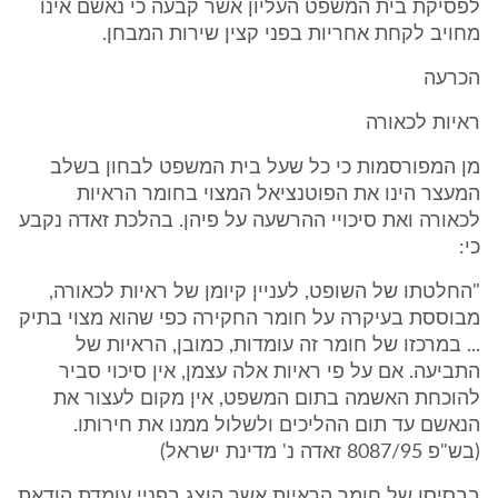
לפסיקת בית המשפט העליון אשר קבעה כי נאשם אינו
מחויב לקחת אחריות בפני קצין שירות המבחן.
הכרעה
ראיות לכאורה
מן המפורסמות כי כל שעל בית המשפט לבחון בשלב
המעצר הינו את הפוטנציאל המצוי בחומר הראיות
לכאורה ואת סיכויי ההרשעה על פיהן. בהלכת זאדה נקבע
כי:
"החלטתו של השופט, לעניין קיומן של ראיות לכאורה,
מבוססת בעיקרה על חומר החקירה כפי שהוא מצוי בתיק
... במרכזו של חומר זה עומדות, כמובן, הראיות של
התביעה. אם על פי ראיות אלה עצמן, אין סיכוי סביר
להוכחת האשמה בתום המשפט, אין מקום לעצור את
הנאשם עד תום ההליכים ולשלול ממנו את חירותו.
(בש"פ 8087/95 זאדה נ' מדינת ישראל)
בבסיסו של חומר הראיות אשר הוצג בפניי עומדת הודאת