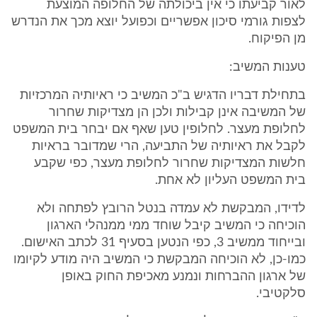
לאור קביעתו כי אין ביכולתה של החלופה המוצעת
לצפות גורמי סיכון אפשריים וכפועל יוצא מכך את הנדרש
מן הפיקוח.
טענות המשיב:
בתחילת דבריו הדגיש ב"כ המשיב כי ראיותיה המרכזיות
של המשיבה אינן קבילות ולכן הן מצדיקות שחרור
לחלופת מעצר. לחלופין טען שאף אם יבחר בית המשפט
לקבל את ראיותיה של התביעה, הרי שמדובר בראיות
חלשות המצדיקות שחרור לחלופת מעצר, כפי שקבע
בית המשפט העליון לא אחת.
לדידו, המבקשת לא עמדה בנטל הרובץ לפתחה ולא
הוכיחה כי המשיב קיבל שוחד ממי ממנהלי הארגון
ובייחוד ממשיב 3, כפי הנטען בסעיף 31 לכתב האישום.
כמו-כן, לא הוכיחה המבקשת כי המשיב היה מודע לקיומו
של ארגון ההברחות ונמנע מאכיפת החוק באופן
סלקטיבי.