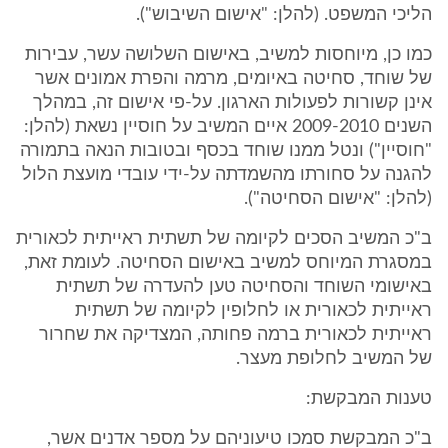
הליכי המשפט. (להלן: "אישום השיבוש").
כמו כן, מיוחסות למשיב, באישום השלושה עשר, עבירות
של שוחד, סחיטה באיומים, מרמה והפרת אמונים אשר
אינן קשורות לפעולות הארגון. על-פי אישום זה, במהלך
השנים 2009-2010 איים המשיב על חוסיין נשאת (להלן:
"חוסיין") ונטל ממנו שוחד בכסף ובטובות הנאה בתמורה
להגנה על סחורתו מהשמדתה על-ידי עובדי מועצת הלול
(להלן: "אישום הסחיטה").
ב"כ המשיב הסכים לקיומה של תשתית ראייתית לכאורית
במסגרת המיוחס למשיב באישום הסחיטה. לעומת זאת,
באישומי השוחד והסחיטה טען להעדרה של תשתית
ראייתית לכאורית או לחלופין לקיומה של תשתית
ראייתית לכאורית ברמה פחותה, המצדיקה את שחרור
של המשיב לחלופת מעצר.
טענות המבקשת:
ב"כ המבקשת סמכו טיעוניהם על מספר אדנים אשר,