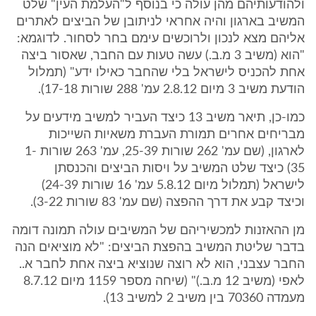
ולהודעותיהם מהן עולה כי בנוסף ל"העלמת העין" שלט
המשיב בארגון והיה אחראי לניתובן של הביצים לאתרים
אליהם מצא לנכון ולרוכשים עימם בחר לסחור. לדוגמא:
"הוא (משיב 3 מ.ב.) עשה טעות עם החבר, שאסור ביצה
אחת להכניס לישראל בלי שהחבר כאילו ידע" (תמלול
הודעת משיב 3 מיום 2.8.12 עמ' 288 שורות 17-18).
כמו-כן, תיאר משיב 13 כיצד העביר למשיב מידעים על
מבריחים אחרים תמורת העברת משאיות השייכות
לארגון, (שם עמ' 262 שורות 25-39, עמ' 263 שורות 1-
35) כיצד שלט המשיב על ויסות הביצים והכנסתן
לישראל (תמלול מיום 5.8.12 עמ' 16 שורות 24-39)
וכיצד קבע את דרך ההפצה (שם עמ' 83 שורות 3-22).
מן ההאזנות למכשיריהם של המשיבים עולה תמונה דומה
בדבר שליטת המשיב בהפצת הביצים: "לא מוציאים הנה
החבר עצבני, הוא לא רוצה שנוציא ביצה אחת לחבר א..
לאפי (משיב 12 מ.ב.)" (שיחה מספר 1159 מיום 8.7.12
מעמדה 70360 בין משיב 2 למשיב 13).