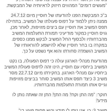
"מעשים דומים" המהווים חיזוק לראיותיה של המבקשת.
ב"כ המבקשת הפנו להודעתו של חוסיין מיום 24.7.12
ממנה ניתן ללמוד על דפוס פעולתו של המשיב. בתחילה
תפס המשיב את חוסיין עם ביצים מזויפות, לאחר מכן,
גויס חוסיין כמקור מודיעיני תמורת התעלמות המשיב
מהברחותיו ולבסוף החל המשיב לבקש ממנו כספים.
במקרה בו בחר חוסיין שלא להישמע להוראותיו של
המשיב הושמדה סחורתו והוא אף נשפט על כך.
מהודעות מנהלי הארגון עולה כי דפוס הפעולה, בו נקט
המשיב ביחסיו עם חוסיין, הינו זהה לדפוס פעולת המשיב
ביחסיו עם מנהלי הארגון. בחקירתו מיום 22.7.12 מסר
משיב 3 כיצד תפס אותו המשיב סוחר בביצים מזויפות
וגייס אותו תמורת התעלמות מהברחותיו.
חוקר: "מה התן וקח? מה התן? התן זה שאתה נותן לו
מידע?
משיב 3: כן. אני נותן לו מידע והוא פחות פוגע בי"