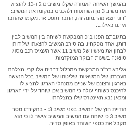
בהמשך השיחה האמורה שקלו משיבים 2 ו-13 להוציא
את משיב 3 מן השותפות ולהכניס במקומו את המשיב:
"רוני יוצא מהתמונה זהו, החבר תופס את מקומו שהחבר
איתנו כאילו...".
בתגובתם הפנו ב"כ המבקשת לשיחה בין המשיב לבין
דותן, אחד מפקחיו, בה סירב המשיב להצעתו של דותן
לבחון את מעשיו של משיב 11 אשר העמיס רכב מסוג
סוואנה בשעות הבוקר המוקדמות.
אליבא דב"כ המבקשת ממכלול דברים אלו קרי, הצלחת
העברתן של המשאיות, שליטתו של המשיב בכל הנעשה
בארגון ורצונם של שניים ממנהלי הארגון להציע לו
להיכנס כשותף עולה כי המשיב אכן שוחד על-ידי הארגון
ומכאן נבע האינטרס שלו בהצלחתו.
הודיית חוץ של המשיב בפני משיב 3: - בחקירתו מסר
משיב 3 כי שוחח עם המשיב והמשיב אישר לו כי הוא
מקבל את כספי השוחד באופן סדיר.