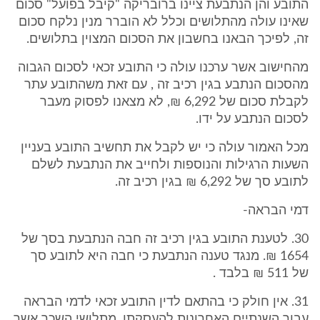
התובע והן הנתבעת ציינו ברובריקה "קיבל בפועל" סכום
שאינו עולה מהתלושים וכלל לא הוברר מנין נלקח סכום
זה, לפיכך הבאנו בחשבון את הסכום המצוין בתלושים.
מהחישוב אשר ערכנו עולה כי התובע זכאי לסכום הגבוה
מהסכום הנתבע בגין רכיב זה , עם זאת משהתובע עתר
לקבלת סכום של 6,292 ₪, לא מצאנו לפסוק מעבר
לסכום הנתבע על ידו.
מכל האמור עולה כי יש לקבל את תחשיב התובע בעניין
השעות הרגילות והנוספות ולחייב את הנתבעת לשלם
לתובע סך של 6,292 ₪ בגין רכיב זה.
דמי הבראה-
30. לטענת התובע בגין רכיב זה חבה הנתבעת בסך של
1654 ₪. מנגד טענה הנתבעת כי חבה היא לתובע סך
של 511 ₪ בלבד .
31. אין חולק כי בהתאם לדין התובע זכאי לדמי הבראה
עבור השנתיים האחרונות להעסקתו. מתלושי השכר אשר