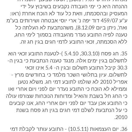
ההנחה היא כי ימי העבודה נקבעים בשיבוץ על ידי
המעסיק ובהסכמתו, וזאת כל עוד לא הוכח אחרת (ראו:
ע"ע 459/07 דוד יפה נ' ארי יוסי אבטחה ושירותים בע"מ
ואח', ניתן ביום 8.12.09), משהנתבעת לא העלתה כל
טענה לפיה התובע נעדר מהעבודה בסמוך לימי החג,
ללא הסכמתה, זכאי התובע לדמי חגים בגין חג זה.
35. חג פסח (30.3.10, 5.4.10 )-לטענת התובע זכאי הוא
לתשלום בגין ימים אלה. מנגד טענה הנתבעת כי בגין ה-
30.3 קיבל התובע תשלום ובגין ה- 5.4 אינו זכאי
לתשלום. עיון בתלושי השכר מלמד כי בחודשים מרץ -
אפריל 2010 לא שולמו לתובע דמי חג. משלא נטען
וממילא לא הוכח כי התובע נעדר יום לפני ויום אחרי ואו
כי החג חל בשבת והואיל ומדוחות הנוכחות שצורפו עולה
כי התובע אכן עבד יום לפני ויום אחרי החג, אנו קובעים
כי על הנתבעת לשלם דמי חגים בגין חג פסח בשנת
2010.
36. יום העצמאות (10.5.11) - התובע עותר לקבלת דמי