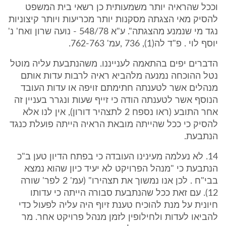
וככל שהראיה יותר משמעותית כן רשאי בית המשפט
להסיק מאי הצגתה מסקנות יותר מכריעות ויותר קיצוניות
נגד מי שנמנע מהצגתה". ע"א 548/78 - נועה שרון ואח' נ'
יוסף לוי . פ"ד לה(1), 736 ,עמ' 762-763.
הדברים יפים בהתאמה לענייננו. משהנתבעת עליה מוטל
נטל ההוכחה נמנעה מלהביא ראיה לרבות עדות אותם
מנהלים אשר לטענתה חתימתם זויפה או עדות העובד
הנוסף אשר לטענתה הודה כי זייף שעות ונגרר בעניין זה
אחר התובע (ראו נספח 2 לתצהיר דורון), אין לנו אלא
להסיק כי ככל שהייתה מובאת הראיה הייתה פועלת כנגד
הנתבעת.
14. לא נעלמה מעינינו העובדה כי בפתח הדיון טען ב"כ
הנתבעת כי "מנהל הפרויקט לא יעיד כיון שהוא נמצא
בבי"ח . לכן אנו נמשוך את תצהירו" (עמ' 2 לפר' שורה
12). עם זאת ככל שהנתבעת סבורה הייתה כי עדותו
חיונית על מנת להוכיח טענת זיוף היה עליה לפעול כדי
להביאו לעדות ולחילופין לזמן מנהל פרויקט אחר. מר