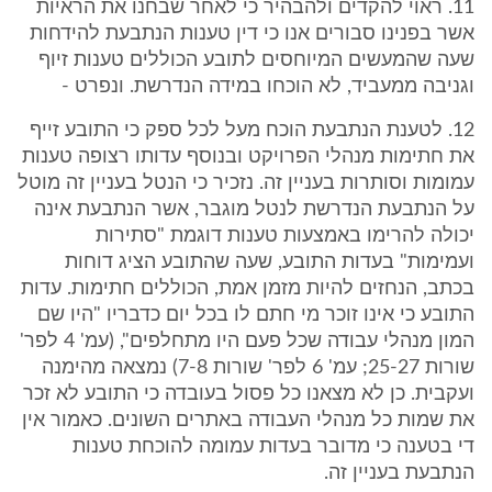
11. ראוי להקדים ולהבהיר כי לאחר שבחנו את הראיות
אשר בפנינו סבורים אנו כי דין טענות הנתבעת להידחות
שעה שהמעשים המיוחסים לתובע הכוללים טענות זיוף
וגניבה ממעביד, לא הוכחו במידה הנדרשת. ונפרט -
12. לטענת הנתבעת הוכח מעל לכל ספק כי התובע זייף
את חתימות מנהלי הפרויקט ובנוסף עדותו רצופה טענות
עמומות וסותרות בעניין זה. נזכיר כי הנטל בעניין זה מוטל
על הנתבעת הנדרשת לנטל מוגבר, אשר הנתבעת אינה
יכולה להרימו באמצעות טענות דוגמת "סתירות
ועמימות" בעדות התובע, שעה שהתובע הציג דוחות
בכתב, הנחזים להיות מזמן אמת, הכוללים חתימות. עדות
התובע כי אינו זוכר מי חתם לו בכל יום כדבריו "היו שם
המון מנהלי עבודה שכל פעם היו מתחלפים", (עמ' 4 לפר'
שורות 25-27; עמ' 6 לפר' שורות 7-8) נמצאה מהימנה
ועקבית. כן לא מצאנו כל פסול בעובדה כי התובע לא זכר
את שמות כל מנהלי העבודה באתרים השונים. כאמור אין
די בטענה כי מדובר בעדות עמומה להוכחת טענות
הנתבעת בעניין זה.