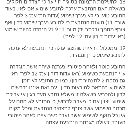
18. להשלמת התמונה בסוגיה זו יוער כי הצדדים חלוקים
בשאלה האם הנתבעת ערכה לתובע שימוע אם לאו. בעוד
התובע טוען כי לא נערך שימוע (עדות הת' עמ' 3 לפר
שורה 11) טוענת הנתבעת כי לתובע נערך שימוע כדין ואף
צורף מסמך (בכתב יד) מיום 21.9.11 הנחזה להיות שימוע
(ראו עדות דורון עמ' 12 לפר').
19. ממכלול הראיות שהוצגו עולה כי הנתבעת לא ערכה
לתובע שימוע כדין ונבהיר.
התובע פוטר ולאחר פיטוריו נערכה שיחה אשר הוגדרה
ע"י הנתבעת כשימוע (ראו עדות דורון עמ' 12 לפר', ראו
גם נספח 2 לתצהיר דורון). כמו כן התובע לא זומן
לשימוע בהתאם להוראות הדין . עם זאת איננו נדרשים
לדון ולהכריע בשאלה זו משלא נתבע סעד בגין אי עריכת
שימוע. יצוין אם כי מעבר לדרוש, כי התובע לא חתם על
מכתב השימוע אשר צורף לתצהיר הנתבעת ומכל מקום
אין כל תוקף לשימוע אשר נערך כשבועיים לאחר פיטורי
העובד, כעולה מגרסת הנתבעת עצמה.