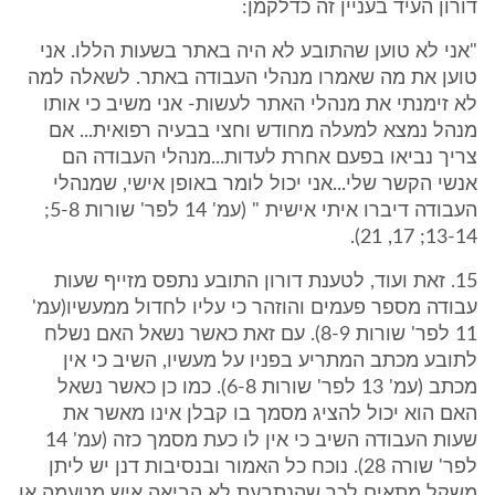
דורון העיד בעניין זה כדלקמן:
"אני לא טוען שהתובע לא היה באתר בשעות הללו. אני
טוען את מה שאמרו מנהלי העבודה באתר. לשאלה למה
לא זימנתי את מנהלי האתר לעשות- אני משיב כי אותו
מנהל נמצא למעלה מחודש וחצי בבעיה רפואית... אם
צריך נביאו בפעם אחרת לעדות...מנהלי העבודה הם
אנשי הקשר שלי...אני יכול לומר באופן אישי, שמנהלי
העבודה דיברו איתי אישית " (עמ' 14 לפר' שורות 5-8;
13-14; 17, 21).
15. זאת ועוד, לטענת דורון התובע נתפס מזייף שעות
עבודה מספר פעמים והוזהר כי עליו לחדול ממעשיו(עמ'
11 לפר' שורות 8-9). עם זאת כאשר נשאל האם נשלח
לתובע מכתב המתריע בפניו על מעשיו, השיב כי אין
מכתב (עמ' 13 לפר' שורות 6-8). כמו כן כאשר נשאל
האם הוא יכול להציג מסמך בו קבלן אינו מאשר את
שעות העבודה השיב כי אין לו כעת מסמך כזה (עמ' 14
לפר' שורה 28). נוכח כל האמור ובנסיבות דנן יש ליתן
משקל מתאים לכך שהנתבעת לא הביאה איש מטעמה או