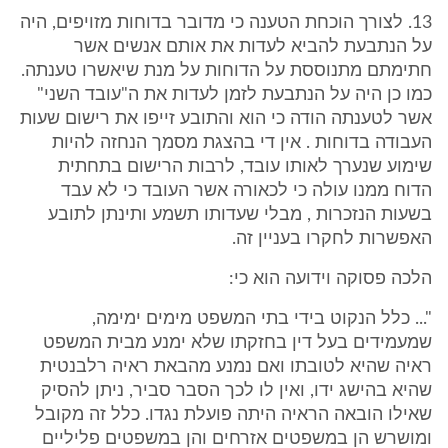
13. לצורך הוכחת הטענה כי מדובר בדוחות מזויפים, היה
על הנתבעת להביא לעדות את אותם אנשים אשר
חתימתם מתנוססת על הדוחות על מנת שיאשרו טענתה.
כמו כן היה על הנתבעת לזמן לעדות את ה"עובד השני"
אשר לטענתה הודה כי הוא והתובע זייפו את רישום שעות
העבודה בדוחות . אין די בהצגת מסמך הנחזה להיות
שימוע שנערך לאותו עובד, לרבות הרישום בתחתית
הדוח ממנו עולה כי לכאורה אשר העובד כי לא עבד
בשעות הנזכרות , מבלי שעדותו תשמע ותינתן לתובע
האפשרות לחקרו בעניין זה.
הלכה פסוקה וידועה הוא כי:
"... כלל הנקוט בידי בתי המשפט מימים ימימה,
שמעמידים בעל דין בחזקתו שלא ימנע מבית המשפט
ראיה שהיא לטובתו ואם נמנע מהבאת ראיה רלבנטית
שהיא בהישג ידו, ואין לו לכך הסבר סביר, ניתן להסיק
שאילו הובאה הראיה היתה פועלת נגדו. כלל זה מקובל
ומושרש הן במשפטים אזרחים והן במשפטים פליליים