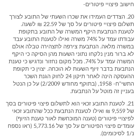
חישוב פיצויי פיטורים-
20. הצדדים העמידו את שכרו השעתי של התובע לצורך
תשלום פיצויי פיטורים על סך של 22.59 ₪ לשעה.
לטענת הנתבעת היקף המשרה של התובע בתקופת
עבודתו עמד על 74% משרה ואילו לטענת התובע עבד
במשרה מלאה. הנתבעת צירפה לתצהירה טבלה אולם
לא ברור מנין נלקחו נתוני השעות מהן הסיקה כי היקף
המשרה עמד על 74%. מכל מקום נחזור ונדגיש כי טענת
הנתבעת בדבר זיוף השעות לא הוכחה. יצוין כי תקופת
ההעסקה הינה לאחר תיקון 24 לחוק הגנת השכר
התשי"ח- 1958, (בתוקף מחודש 2/2009) על כן הנטל
בעניין זה מוטל על הנתבעת.
21. לטענת התובע זכאי הוא לתשלום פיצוי פיטורים בסך
של 9,559 ₪ ואילו לטענת הנתבעת ככל שהתובע זכאי
לפיצויי פיטורים (טענה המוכחשת לאור טענת הזיוף)
עומדים פיצוי הפיטורים על סך של 5,773.16 (ראו נספח
נ/1 לסיכומים).