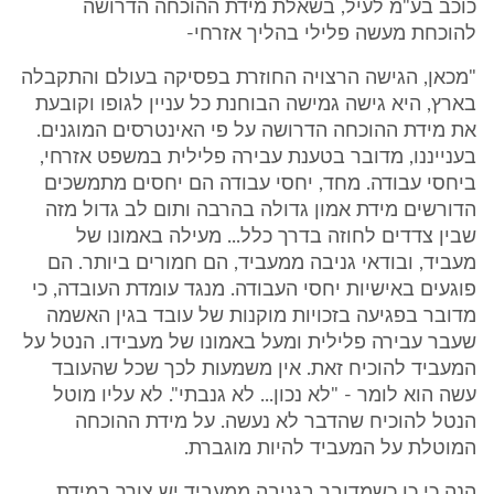
כוכב בע"מ לעיל, בשאלת מידת ההוכחה הדרושה
להוכחת מעשה פלילי בהליך אזרחי-
"מכאן, הגישה הרצויה החוזרת בפסיקה בעולם והתקבלה
בארץ, היא גישה גמישה הבוחנת כל עניין לגופו וקובעת
את מידת ההוכחה הדרושה על פי האינטרסים המוגנים.
בענייננו, מדובר בטענת עבירה פלילית במשפט אזרחי,
ביחסי עבודה. מחד, יחסי עבודה הם יחסים מתמשכים
הדורשים מידת אמון גדולה בהרבה ותום לב גדול מזה
שבין צדדים לחוזה בדרך כלל... מעילה באמונו של
מעביד, ובודאי גניבה ממעביד, הם חמורים ביותר. הם
פוגעים באישיות יחסי העבודה. מנגד עומדת העובדה, כי
מדובר בפגיעה בזכויות מוקנות של עובד בגין האשמה
שעבר עבירה פלילית ומעל באמונו של מעבידו. הנטל על
המעביד להוכיח זאת. אין משמעות לכך שכל שהעובד
עשה הוא לומר - "לא נכון... לא גנבתי". לא עליו מוטל
הנטל להוכיח שהדבר לא נעשה. על מידת ההוכחה
המוטלת על המעביד להיות מוגברת.
הנה כי כן כשמדובר בגניבה ממעביד יש צורך במידת