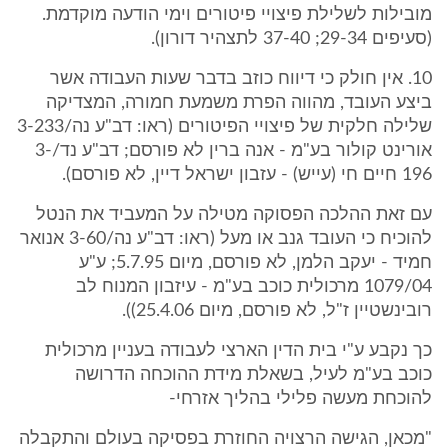
מובילות לשלילת פיצויי פיטורים וימי הודעה מוקדמת.
(סעיפים 29-34; 37-40 לתצהיר דורון).
10. אין חולק כי דיווח כוזב בדבר שעות העבודה אשר
ביצע העובד, מהווה הפרת משמעת חמורה, המצדיקה
שלילה חלקית של פיצויי הפיטורים (ראו: דב"ע נה/3-233
אורינט קולור בע"מ - אנה ברין לא פורסם; דב"ע נד/3-
196 חיים חי (עייש) - עזבון ישראל דיין, לא פורסם).
עם זאת ההלכה הפסוקה מטילה על המעביד את הנטל
להוכיח כי העובד גנב או מעל (ראו: דב"ע נה/3-60 אנואר
חמיד - יעקב הלמן, לא פורסם, מיום 5.7.95; ע"ע
1079/04 מרכולית כוכב בע"מ - עיזבון המנוח לב
רובינשטיין ז"ל, לא פורסם, מיום 25.4.06)).
כך נקבע ע"י בית הדין הארצי לעבודה בעניין מרכולית
כוכב בע"מ לעיל, בשאלת מידת ההוכחה הדרושה
להוכחת מעשה פלילי בהליך אזרחי-
"מכאן, הגישה הרצויה החוזרת בפסיקה בעולם והתקבלה