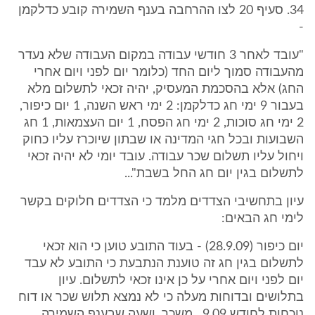
34. סעיף 20 לצו ההרחבה בענף השמירה קובע כדלקמן
-
"עובד לאחר 3 חודשי עבודה במקום העבודה שלא נעדר
מהעבודה סמוך ליום החד (כלומר יום לפני ויום אחרי
החג) אלא בהסכמת המעסיק, יהיה זכאי לתשלום מלא
בעבור 9 ימי חג כדלקמן: 2 ימי ראש השנה, 1 יום כיפור,
2 ימי חג סוכות, 2 ימי חג הפסח, 1 יום העצמאות, 1 חג
השבועות ובכל חגי המדינה או שבתון שיוכרז עליו כחוק
ויחול עליו תשלום שכר עבודה. עובד יומי לא יהיה זכאי
לתשלום בגין יום חג החל בשבת"...
עיון בתחשיבי הצדדים מלמד כי הצדדים חלוקים בקשר
לימי חג הבאים:
יום כיפור (28.9.09) - בעוד התובע טוען כי הוא זכאי
לתשלום בגין חג זה טוענת הנתבעת כי התובע לא עבד
יום לפני ויום אחרי על כן אינו זכאי לתשלום. עיון
בתלושים ובדוחות מעלה כי לא נמצא תלוש שכר או דוח
נוכחות לחודש 9.09 . משכך, ושעה שבענף השמירה