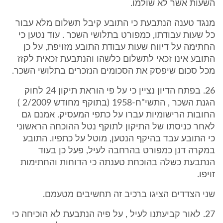
השעות אשר לא שולמו.
מנגד טענה הנתבעת כי התובע קיבל תשלום מלא עבור
כל שעות עבודתו, כמפורט בתלושי השכר . עוד נטען כי
החתימה על דיווח שעות עבודת התובע מזויפת, על כן
התובע אינו זכאי לתשלום כלשהו והנתבעת זכאית לקזז
מכל סכום שיפסק את הסכומים הנזכרים בתלושי השכר.
26. בפתח הדיון נציין כי על פי הוראת תיקון 24 לחוק
הגנת השכר , התשי"ח-1958 (בתוקף מחודש 2/2009 )
החובות הרישומיות עברו על כתפי המעסיק. אמנם גם
לאחר כניסתו של התיקון לתוקף נטל ההוכחה הראשוני
כי התובע עבד בהיקף הנטען, מוטל על כתפיו. התובע
במקרה דנן כמפורט בהרחבה לעיל, פעל כן בעוד
הנתבעת כשלה בהוכחת טענתה כי הדוחות והחתימות
זויפו.
שני הצדדים הציגו ברכיב זה תחשיבים מטעמם.
27. לאור קביעתנו לעיל , על פיה הנתבעת לא הוכיחה כי