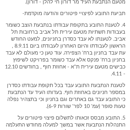
מטעם הנתבעת העיד מר דורון חי להלן - דורון).
תביעת התובע לפיצויי פיטורים והודעה מוקדמת-
4. לטענת התובע בתקופת עבודתו בנתבעת הוצב כשומר
בעבודות תשתיות מטעם עירית תל אביב ברחובות תל
אביב. לטענתו לא עבד כסדרן בחניונים, למעט החודש
הראשון לעבודתו והיום האחרון לעבודתו ביום 8.9.11 ,
עת עבד בחניון ברח' הצפירה. עוד טען כי מעולם לא עבד
בחניון ברח' פנקס אלא עבד כשומר בפרויקט לשיפוץ
כבישים מטעם עירית ת"א - אחוזת חוף , בחודשים 12.10
- 4.11.
לטענת הנתבעת התובע עבד בכל תקופת עבודתו כסדרן
במספר חניונים באחוזת חוף. בעדותו העיד עד הנתבעת
כי התובע עבד גם באתרים וגם בחניון וכי בתצהיר נפלה
טעות סופר (עמ' 10 לפר' שורות 6-9).
5. התובע מבסס זכאותו לתשלום פיצוי פיטורים על
התנהלות הנתבעת אשר במשך למעלה מחודש התעלמה