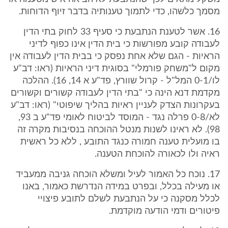
מסמך כלשהו, כדי לתמוך טענותיה בדבר זיוף הדוחות.
16. אשר לטענת הנתבעת כי סעיף 33 לחוק בתי הדין
לעבודה קובע מפורשות כי בית הדין אינו כפוף לדיני
הראיות - הגם שלא אחת נפסק כי בבית הדין לעבודה אין
מקום ל"משחק פורמלי" בסוגית דיני הראיות (ראו: דב"ע
לו/0-1 המל"ל - קרול שוורץ, פד"ע א 14, 16). ההלכה
מקדמת דנא הינה כי "בתי הדין לעבודה קשורים וקשורים
בעקרונות הצדק לעניין ראיות בהליך שיפוטי" (ראו: דב"ע
לא/0-8 פרלה נגד - המוסד לביטוח לאומי פד"ע ב 93,
98). לא ראינו לשנות מנטל ההוכחה בנסיבות מקרה זה
בו מועלית טענה חמורה כנגד התובע , ללא כל ראשית
ראיה ולו לכאורה להוכחת הטענה.
17. נוכח כל האמור לעיל ומשלא הוכחה גניבה ממעביד
או מעילה בכלל, ובפרט במידה הנדרשת כאמור, באנו
לכלל מסקנה כי על הנתבעת לשלם לתובע פיצויי
פיטורים ודמי הודעה מוקדמת.