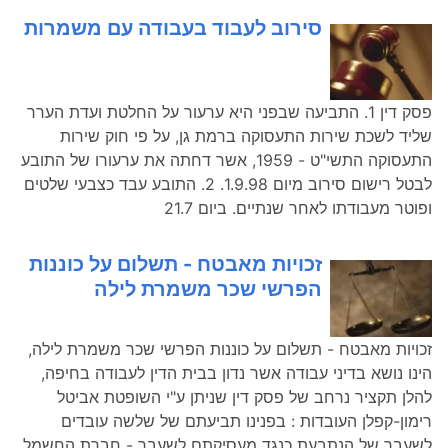
סירוב לעבוד בעבודה עם משמרות
פסק דין 1. התביעה שבפני היא ערעור על החלטת ועדת הערר
שליד לשכת שירות התעסוקה ברמת גן, על פי חוק שירות
התעסוקה התשי"ט - 1959, אשר דחתה את ערעורו של התובע
לבטל רישום סירוב מיום 1.9.98. 2. התובע עבד כצבעי שלטים
ופוטר מעבודתו לאחר שנתיים. ביום 21.7
זכויות מאבטח - תשלום על כוננות
הפרשי שכר משמרת לילה
זכויות מאבטח - תשלום על כוננות הפרשי שכר משמרת לילה,
הינו נושא בדיני עבודה אשר נדון בבית הדין לעבודה בחיפה,
להלן תקציר נרחב של פסק דין שניתן ע"י השופטת אביטל
רימון-קפלן העובדות : בפנינו תביעתם של שלשה עובדים
לשעבר של הנתבעת כנגד מעסיקתם לשעבר - חברת החשמל