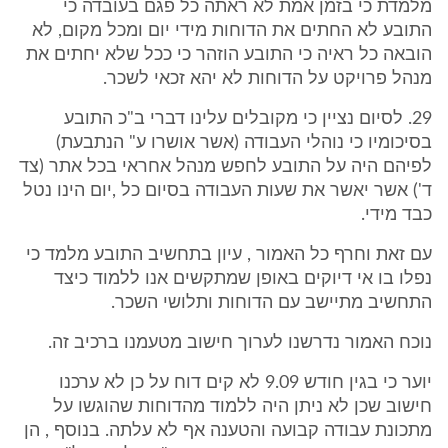
מלמדת כי בזמן אמת לא ראתה כל פגם בעובדה כי
התובע לא החתים את הדוחות מידי יום ומכל מקום, לא
הובאה כל ראיה כי התובע הוזהר כי ככל שלא יחתים את
מנהל פרויקט על הדוחות לא יהא זכאי לשכר.
29. לסיום נציין כי מקובלים עלינו דברי ב"כ התובע
בסיכומיו כי נוהלי העבודה (אשר אושרו ע" הנתבעת)
לפיהם היה על התובע לחפש מנהל אחראי בכל אתר (צד
ד') אשר יאשר את שעות העבודה בסיום כל ,יום הינו נטל
כבד מידי.
עם זאת וחרף כל האמור , עיון בתחשיב התובע מלמד כי
נפלו בו אי דיוקים באופן שמתקשים אנו ללמוד כיצד
התחשיב מתיישב עם הדוחות ותלושי השכר.
נוכח האמור נדרשנו לערוך חישוב מטעמנו ברכיב זה.
יוער כי בגין חודש 9.09 לא קים דוח על כן לא ערכנו
חישוב שכן לא ניתן היה ללמוד מהדוחות שהוגשו על
מתכונת עבודה קבועה והטענה אף לא עלתה. בנוסף , הן