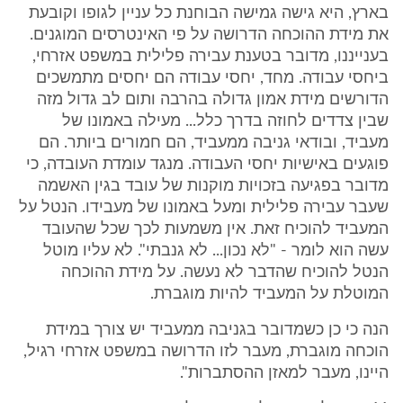
בארץ, היא גישה גמישה הבוחנת כל עניין לגופו וקובעת
את מידת ההוכחה הדרושה על פי האינטרסים המוגנים.
בענייננו, מדובר בטענת עבירה פלילית במשפט אזרחי,
ביחסי עבודה. מחד, יחסי עבודה הם יחסים מתמשכים
הדורשים מידת אמון גדולה בהרבה ותום לב גדול מזה
שבין צדדים לחוזה בדרך כלל... מעילה באמונו של
מעביד, ובודאי גניבה ממעביד, הם חמורים ביותר. הם
פוגעים באישיות יחסי העבודה. מנגד עומדת העובדה, כי
מדובר בפגיעה בזכויות מוקנות של עובד בגין האשמה
שעבר עבירה פלילית ומעל באמונו של מעבידו. הנטל על
המעביד להוכיח זאת. אין משמעות לכך שכל שהעובד
עשה הוא לומר - "לא נכון... לא גנבתי". לא עליו מוטל
הנטל להוכיח שהדבר לא נעשה. על מידת ההוכחה
המוטלת על המעביד להיות מוגברת.
הנה כי כן כשמדובר בגניבה ממעביד יש צורך במידת
הוכחה מוגברת, מעבר לזו הדרושה במשפט אזרחי רגיל,
היינו, מעבר למאזן ההסתברות".