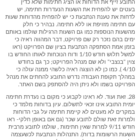
התובע זייף את הדוחות או הציג חתימות שלא כדין
בעטים יש להפחית את השעות הנעדרות חתימה, יש
לדחות את טענת הנתבעת כי יש להפחית מהדוחות שעות
עם חתימה מזויפת או ללא חתימה. נבהיר כי חלק
מהשעות הנוספות כמו גם השעות הרגילות שולמו באותם
ימים בהם נזכר רק שם פרויקט, דבר המהווה ראיה כי
בזמן אמת הסתפקה הנתבעת בציון שם הפרויקט (ראו
למשל תלוש חודש 1/10 ודוח הנוכחות לאותו החודש בו
צוין "בנצבי" ולא שם מנהל הפרויקט; כך גם בחודש
4/10 ). כמו כן לא הוצגה ראיה כלשהי ממנה עולה כי
במהלך תקופת העבודה נדרש התובע להחתים את מנהל
הפרויקט בשמו ולא ניתן היה להסתפק בשם האתר.
28. זאת ועוד. לא ראינו לקבוע כי מקום בו נעדרת חתימה
יומית התובע אינו זכאי לתשלום. עיון בדוחות מלמד כי
במקרים לא מעטים לא קיימת חתימה על גבי הדוחות
ולמרות זאת שולם לתובע שכר (גם אם באופן חלקי- ראו
חודש 9/11 למרות שאין חתימות , שולמו לתובע מרבית
השעות הרשומות בדוח). התנהלות הנתבעת לכשעצמה