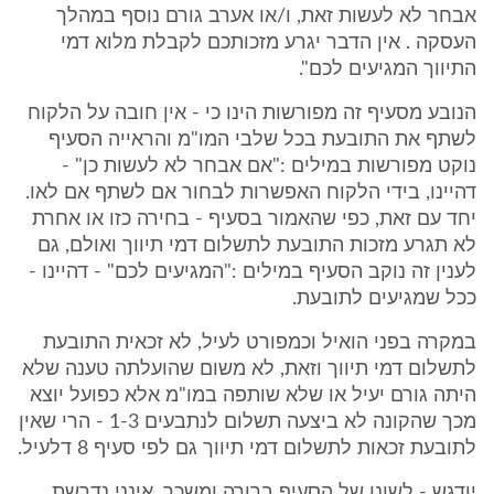
אבחר לא לעשות זאת, ו/או אערב גורם נוסף במהלך
העסקה . אין הדבר יגרע מזכותכם לקבלת מלוא דמי
התיווך המגיעים לכם".
הנובע מסעיף זה מפורשות הינו כי - אין חובה על הלקוח
לשתף את התובעת בכל שלבי המו"מ והראייה הסעיף
נוקט מפורשות במילים :"אם אבחר לא לעשות כן" -
דהיינו, בידי הלקוח האפשרות לבחור אם לשתף אם לאו.
יחד עם זאת, כפי שהאמור בסעיף - בחירה כזו או אחרת
לא תגרע מזכות התובעת לתשלום דמי תיווך ואולם, גם
לענין זה נוקב הסעיף במילים :"המגיעים לכם" - דהיינו -
ככל שמגיעים לתובעת.
במקרה בפני הואיל וכמפורט לעיל, לא זכאית התובעת
לתשלום דמי תיווך וזאת, לא משום שהועלתה טענה שלא
היתה גורם יעיל או שלא שותפה במו"מ אלא כפועל יוצא
מכך שהקונה לא ביצעה תשלום לנתבעים 1-3 - הרי שאין
לתובעת זכאות לתשלום דמי תיווך גם לפי סעיף 8 דלעיל.
יודגש - לשונו של הסעיף ברורה ומשכך, אינני נדרשת