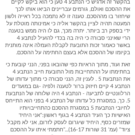
בהקשר זה אדגיש כי הנתבע 4 טען כי הוא ביקש לקיים
את ההסכם ואולם, גורמים עבריינים הביאו אותו לכך
שיחזור בו מההסכם. טענה זו לא נתמכה בכל ראייה ולשון
המעטה תהיה לציין בהקשר אליה כי אמינותה מוטלת על
ידי בספק רב ביותר. יתרה מכך, גם לו היה ממש בטענה
הרי שאינני סבורה כי היה בה בכדי להועיל לנתבע 4
באשר כאמור זכות התובעת לקבלת העמלה אינה מותנית
בקיומו של ההסכם אלא בעצם החתימה על ההסכם.
זאת ועוד, מתוך הראיות כפי שהובאו בפני, הנני קובעת כי
בחתימתו על ההתחייבות מול התובעת חייב הנתבע 4
את הנתבעת 5 . לענין זה, הנני סבורה כי מתוך עדותו של
הנתבע 4 קיים חיזוק ברור לטענה ולפיה -גם במועדים
הרלוונטיים לתביעה - הנתבע 4 היה שלוחה של הנתבעת
5. כך, במסגרת כל עדותו של הנתבע 4 בפני הוא התייחס
לחיובי הנתבעת 5 במסגרת ההסכם כהתחייבויותיו
האישיות כך העיד הנתבע 4 בגוף ראשון:"אני היחיד
שמזרים כסף, היחיד שיגרום לעסק לזרום, אני לא מקבל
ציוד" (עמ' 31 שורות 16-17)..."חתמתי איתו על ההסכם