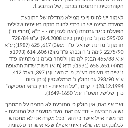
הקוהרנטית והנתמכת בכתב , של הנתבע 1.
לאמור יש להוסיף כי ממילא מחדלה של התובעת
מהעדת מרינה יש בו בכדי להוות חזקה ראייתית שלילית
הפועלת כנגד גרסתה (ראה לענין זה - - ת"א (מחוזי חי')
595/02 כהן נ' כהן (ניתן ביום 9.4.2008); ע"פ 728/84
חרמון נ' מדינת ישראל, פ"ד מא(3) 617, 625 (1987); ע"א
2275/90 לימה נ' רוזנברג פ"ד מז(2) 606, 614 (1993);
ע"א 465/88 הבנק למימון ולסחר בע"מ נ' מתתיהו פ"ד
מה(4) 651, 658 (1991); ת"א (ת"א) רשות שדות התעופה
נ' שירותי תעופה בע"מ, פ"מ תשנ"ו(ג) 397, בעמ' 412;
ע"א 293/90 גרינהולץ נ' מרמלשטיין (ניתן ביום
28.12.1994); י. קדמי, "על הראיות - הדין בראי הפסיקה"
כרך שלישי, תשס"ד עמ' 1649-1650).
זאת אף זאת, אין חולק כי התובעת לא חתמה על המסמך
נשוא התביעה - יחד עם זאת, העד מטעמה של התובעת -
מר משה אייל אישר כי הוא "בכל מקרה אני לא מתכחש
לכלום, גם מה שלא ראיתי אפילו שלא אישרתי טלפונית