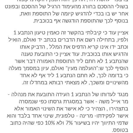
בשולי ההסכם בחורג מהעימוד הרגיל של ההסכם ובפונט
אחר יש בו בכדי להדגיש קיומה של התוספת וזאת,
בנוסף לכך שהתוספת הודגשה אף בכוכבית.
אציין עוד כי קיבלתי בהקשר זה כאמין טיעון הנתבע 1
ולפיו, בתחילה רשם את הדברים בכתב יד ואולם, הואיל
וכתב ידו אינו קריא הדפיס את המלל , הדביק אותו
והדגיש אותו בכוכבית. עוד אציין כי התובעת טענה
שהנתבע 1 לא חתם ליד התוספת האמורה דבר אשר
הוסיף לכך ש:"הועלמה מעין" ואולם, עיון במסמך מעלה
כי בדומה לכך, לא חתם הנתבע 1 ליד אף לא אחד
מהשינויים ומשכך, לא מצאתי רבותא במחדלו זה.
מנגד לעדותו של הנתבע 1 העידה התובעת את מנהלה -
מר אייל משה - אשר במסגרת גרסתו כפי שנמסרה
בתצהירו , הצהיר כי לא אישר את השינוי האמור אלא
אישר לפקידתו- מרינה - טלפונית, שינוי אחד בלבד והוא
שדמי התיווך יהיו בשיעור 7% ולא 10% כפי שהיה כתוב
בטופס.