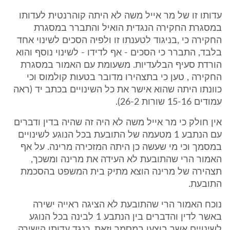
עדותו זו של מר אייל משה לא היתה קוהרנטית לעדותו
במסגרת החקירה הנגדית הואיל והתברר במסגרת
החקירה כי ,בניגוד לטענתו זו ולפיה הסכים לשינוי אחד
בלבד, התברר כי הסכים - אף לדידו - לשינוי נוסף והוא
הורדת סעיף הבלעדיות. משעומת עם האמור במסגרת
החקירה , טען כי בתצהירו מדובר בטעות קולמוס וכי
כוונתו היתה שהוא אישר את כל השינויים בכתב יד (ראה
עמודים 15-16 שורות 26-2).
אין חולק כי מר אייל משה לא היה זה שהיה בדין ודברים
עם הנתבע 1 מטעמה של התובעת בכל הנוגע לשינויים
במסמך וכי מי שעשה כן היתה המזכירה מרינה. על אף
האמור הרי שהתובעת לא העידה את מרינה ומשכך,
תצהירה של מרינה הוצא מתיק בית המשפט בהסכמת
התובעת.
נוכח האמור הרי שהתובעת לא הציגה ראייה ישירה
באשר לדין והדברים בין הנתבע 1 לבינה בכל הנוגע
לשינויים אשר בוצעו במסמך וזאת, כנגד עדותו הישירה ,