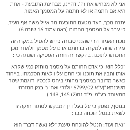
אני לא מכחיש את זה". דהיינו, מבחינת התובעת - אחת
היא אם חתמה או לא חתמה על המסמך האמור.
יתרה מכך, העד מטעם התובעת מר אייל משה אף העיד,
כי עבר על המסמך החתום (ראה עמוד 16 שורה 6).
נוכח האמור הרי שהנני סבורה כי יש להטיל במקרה זה
גזירה שווה למקרה בו חתם אדם על מסמך ולאחר מכן
התכחש לתוכנו. בהקשר זה חזרה הפסיקה ושנתה כי :
"כלל הוא, כי אדם החותם על מסמך מוחזק כמי שקרא
אותו והבין את תוכנו וכי חתם עליו לאות הסכמתו. בייחוד
כאשר מדובר במסמך מהותי ביחס לנכסיו, דוגמת שטר
משכנתא."(ע"א 6799/02 יולזרי ואח' נ' בנק המזרחי
המאוחד בע"מ, פ"ד נח(2) 145, 149.)
בנוסף, נפסק כי על בעל דין המבקש לסתור חזקה זו
לשאת בנטל הוכחה כבד:
"זאת ועוד: הנטל להוכחת טענת "לא נעשה דבר" הוא