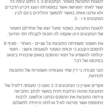
לטענת התובעת כאמור, הנתבעים 1-3 ניתקו עימה כל
קשר לאחר הפגישה אשר במסגרתה הוצג זיכרון הדברים
ולא עדכנו אותה באשר להמשך ההליכים בינם לבין
הנתבעים 4 ו - 5.
לטענת התובעת, כאמור פועל יוצא של מחדלם האמור
של הנתבעים הינו שקמה לה הזכות לקבלת דמי התיווך.
את האמור משתיתה התובעת על שניים - האחד - סעיף 8
להסכם הקובע כי זכותה כאמור לטענתה והשני - חוסר
יכולתה להשפיע על תנאי ההסכם באופן שיבטיח ביצועו
בסיכומו של דבר.
הנני סבורה כי דין שתי טענותיה האמורות של התובעת
להדחות.
אקדים ואציין כי הנתבעים 1-3 טענו כי טענתה דלעיל של
התובעת מהווה הרחבת חזית באשר לכתב התביעה
צירפה התובעת את ההסכם ככתבו וכלשונו, לרבות
התוספת אשר פורטה לעיל ועילתה היחידה לתשלום