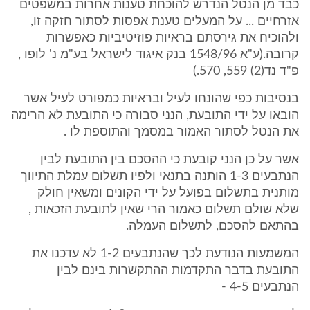
כבד מן הנטל הנדרש להוכחת טענות אחרות במשפטים
אזרחיים ... על המעלים טענת אפסות לסתור חזקה זו,
ולהוכיח את גירסתם בראיות פוזיטיביות כאפשרות
קרובה.(ע"א 1548/96 בנק איגוד לישראל בע"מ נ' לופו ,
פ"ד נד(2) 559, 570.)
בנסיבות כפי שהונחו לעיל ובראיות כמפורט לעיל אשר
הובאו על ידי התובעת, הנני סבורה כי התובעת לא הרימה
את הנטל לסתור האמור במסמך והתוספת לו .
אשר על כן הנני קובעת כי ההסכם בין התובעת לבין
הנתבעים 1-3 הותנה בתנאי ולפיו תשלום עמלת התיווך
מותנית בתשלום בפועל על ידי הקונים ומשאין חולק
שלא שולם תשלום כאמור הרי שאין לתובעת הזכאות ,
בהתאם להסכם, לתשלום העמלה.
המשמעות הנודעת לכך שהנתבעים 1-2 לא עדכנו את
התובעת בדבר התקדמות ההתקשרות בינם לבין
הנתבעים 4-5 -