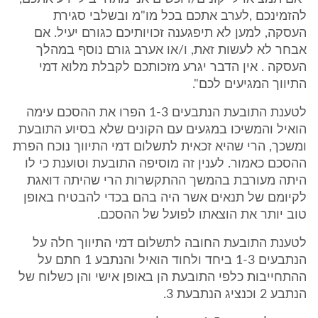
להזמינכם ,לערב אתכם בכל מו"מ ובשלבי סגירת
העסקה, למען לא תיפגענה זכויותיכם כגורם יעיל. אם
אבחר לא לעשות זאת, ו/או אערב גורם נוסף במהלך
העסקה . אין הדבר יגרע מזכותכם לקבלת מלוא דמי
התיווך המגיעים לכם".
לטענת התובעת הנתבעים 1-3 הפרו את ההסכם עימה
הואיל והמשיכו במגעים עם הקונים שלא בסיוע התובעת
ומשכך, הרי שהיא זכאית לתשלום דמי התיווך נוכח הפרת
ההסכם כאמור. לענין זה מוסיפה התובעת וטוענת כי לו
היתה מעורבת בהמשך ההתקשרות הרי שהיתה דואגת
לקיומם של תנאים אשר היה בהם בכדי להבטיח באופן
טוב יותר את הוצאתו לפועל של ההסכם.
לטענת התובעת החובה לתשלום דמי התיווך חלה על
הנתבעים 1-3 ביחד ולחוד הואיל והנתבע 1 חתם על
ההתחייבות כלפי התובעת הן באופן אישי והן כשלוח של
הנתבע 2 וכנציג הנתבעת 3.