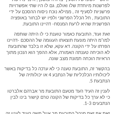
לפרשנות מיוחדת שלו ואולם, גם לו היו שתי אפשרויות
פרשניות לסעיף זה , ממילא נוכח ניסוח ההסכם על ידי
התובעת , חל הכלל הפרשני ולפיו יש לבחור באופציה
הפרשנית שהיא לרעת המנסח- דהיינו התובעת.
זאת ועוד, התובעת כאמור טוענת כי לו היתה שותפה
למו"מ היתה מונעת תוצאתו העגומה של ההסכם -דהיינו
הפרתו על ידי הקונה. דא עקא, שלא זו בלבד שהתובעת
לא הוכיחה טענתה האמורה, אלא ההפך הוא הנכון מתוך
הראיות הוכחה תמונת מצב שונה.
בהקשר זה, התובעת טענה כי לא ערכה כל בדיקות באשר
ליכולותיו הכלכליות של הנתבע 4 או יכולותיה של
הנתבעת 5.
לענין זה העיד העד מטעם התובעת מר אברהם אלברטו
כי לא ערך כל בדיקות של הקונה טרם קישור בינו לבין
הנתבעים 1-3.
זאת אף זאת מנהל התובעת מר אייל משה העיד לענין זה