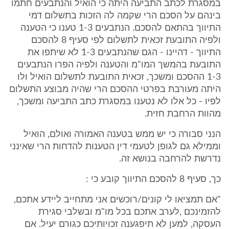
במסגרת לכתב התביעה היתה כי הואיל והנתבעים חתמו
בינהם על הסכם הרי שקמה לה הזכות בתשלום דמי
התיווך בהתאם להסכם. הנתבעים 1-3 טענו כי הטענה
ולפיה התובעת זכאית לתשלום לפי סעיף 8 להסכם
התיווך - דהיינו - הגם שהנתבעים 1-3 לא שיתפו את
התובעת בהמשך המו"מ והטענה ולפיה הפרו הנתבעים
1-3 ההסכם ומשכך, זכאית התובעת לתשלום הואיל ולו
היתה מעורבת בפרטי ההסכם הרי שהיה מבוצע התשלום
לפיו - כל אלו לא נטענו במסגרת כתב התביעה ומשכך,
מהוות הרחבת חזית.
הנני סבורה כי יש ממש בטענה האמורה ואולם, הואיל
וממילא גם לגופן לטעמי דין הטענות להדחות הרי שאינני
נדרשת להרחבה בנושא זה.
כך, סעיף 8 להסכם התיווך קובע כי :
"אם תמציאו לי קונים/רוכשים אני מתחייב ליידע אתכם,
להזמינכם ,לערב אתכם בכל מו"מ ובשלבי סגירת
העסקה, למען לא תיפגענה זכויותיכם כגורם יעיל. אם