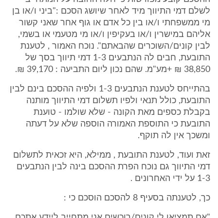
לשלם דמי התיווך מיד לאחר שיושג הסכם :"ביני ו/או בן
מי ממשפחתי ו/או בין כל אדם או גוף אחר שאני קשור
אליהם במישרין ו/או בעקיפין ו/או מי מטעמי או בשמי,
לבין קונים/השוכרים שהבאתם". נוכח האמור , לטענת
התובעת, חבים לה הנתבעים 1-3 דמי תיווך בסך של
38,850 ₪ +מע"מ. שהם נכון ליום התביעה : 39,170 ₪.
בהתייחס לטענת הנתבעים 1-3 ולפיה ההסכם בינם לבין
התובעת, כולל תנאי ולפיו תשלום דמי התיווך מותנה
בקבלת כספים מאת הקונה - שלא שולמו - טוענת
התובעת כי התוספת האמורה הוספה שלא על דעתה
ומשכך אין לה תוקף.
זאת ועוד, לטענת התובעת , ממילא, היא זכאית לתשלום
דמי התיווך גם נוכח הפרת ההסכם בינה לבין הנתבעים
1-3 על ידי האחרונים .
כך, לטענתה בסעיף 8 להסכם הוסכם כי :
"אם תמציאו לי קונים/רוכשים אני מתחייב ליידע אתכם,