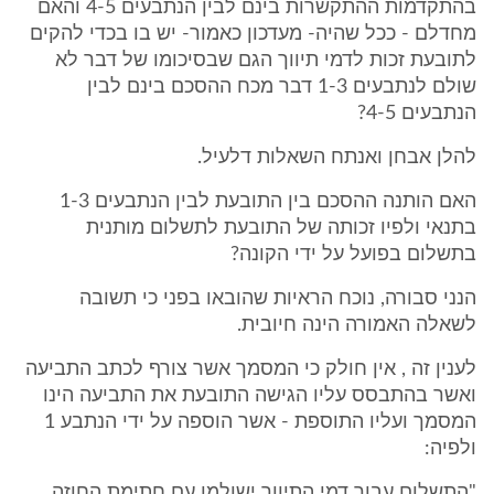
בהתקדמות ההתקשרות בינם לבין הנתבעים 4-5 והאם
מחדלם - ככל שהיה- מעדכון כאמור- יש בו בכדי להקים
לתובעת זכות לדמי תיווך הגם שבסיכומו של דבר לא
שולם לנתבעים 1-3 דבר מכח ההסכם בינם לבין
הנתבעים 4-5?
להלן אבחן ואנתח השאלות דלעיל.
האם הותנה ההסכם בין התובעת לבין הנתבעים 1-3
בתנאי ולפיו זכותה של התובעת לתשלום מותנית
בתשלום בפועל על ידי הקונה?
הנני סבורה, נוכח הראיות שהובאו בפני כי תשובה
לשאלה האמורה הינה חיובית.
לענין זה , אין חולק כי המסמך אשר צורף לכתב התביעה
ואשר בהתבסס עליו הגישה התובעת את התביעה הינו
המסמך ועליו התוספת - אשר הוספה על ידי הנתבע 1
ולפיה:
"התשלום עבור דמי התיווך ישולמו עם חתימת החוזה