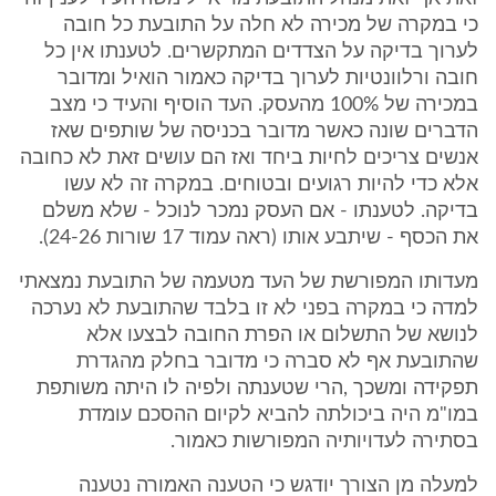
כי במקרה של מכירה לא חלה על התובעת כל חובה
לערוך בדיקה על הצדדים המתקשרים. לטענתו אין כל
חובה ורלוונטיות לערוך בדיקה כאמור הואיל ומדובר
במכירה של 100% מהעסק. העד הוסיף והעיד כי מצב
הדברים שונה כאשר מדובר בכניסה של שותפים שאז
אנשים צריכים לחיות ביחד ואז הם עושים זאת לא כחובה
אלא כדי להיות רגועים ובטוחים. במקרה זה לא עשו
בדיקה. לטענתו - אם העסק נמכר לנוכל - שלא משלם
את הכסף - שיתבע אותו (ראה עמוד 17 שורות 24-26).
מעדותו המפורשת של העד מטעמה של התובעת נמצאתי
למדה כי במקרה בפני לא זו בלבד שהתובעת לא נערכה
לנושא של התשלום או הפרת החובה לבצעו אלא
שהתובעת אף לא סברה כי מדובר בחלק מהגדרת
תפקידה ומשכך ,הרי שטענתה ולפיה לו היתה משותפת
במו"מ היה ביכולתה להביא לקיום ההסכם עומדת
בסתירה לעדויותיה המפורשות כאמור.
למעלה מן הצורך יודגש כי הטענה האמורה נטענה