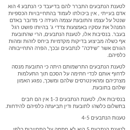
לטענת הנתבעים התברר להם בדיעבד כי הנתבע 4 הוא
אדם בעייתי , אין ביכולתו לעמוד בהתחייבויות הכספיות
שנטל על עצמו והתובעת עצמה העידה כי מדובר באדם
המנהל את עסקיו באמצעות צדדי ג' בהיותו פושט רגל
בעבר. בנסיבות אלו, לטענת הנתבעים, הרי שהתובעת
אף כשלה מביצוע בדיקות מקדמיות ביחס לזהות ומהות
הגורם אשר "שידכה" לנתבעים ובכך, הפרה התחייבותה
כלפיהם.
לטענת הנתבעים התרשמותם היתה כי התובעת מנסה
לדחוף אותם לכדי חתימה על הסכם תוך התעלמות
מצרכיהם ומהאינטרסים שלהם ומשכך, נפגע האמון
שלהם בתובעת.
בנסיבות אלו, לטענת הנתבעים 1-3 אין הם חבים
בתשלום כלשהו לתובעת ודין תביעתה כלפיהם להידחות.
טענות הנתבעים 4-5
לטענת הנתבעת 5 היא לא חתמה על התחייבות כלפי