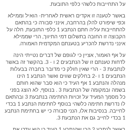
על התחייבות כלשהי כלפי התובעת.
באשר לטענה זו אקדים ראשית לאחרית- הואיל וממילא
וכפי שיפורט להלן בהרחבה, אינני סבורה כי בהתאם
להתחייבות עליה חתם הנתבע 1 כלפי התובעת, חלה על
הקבוצה זו החובה בתשלום דמי התיווך, הרי שממילא
אינני נדרשת להכריע בטענתם המקדמית האמורה.
על אף האמור, אציין כי לגופם של דברים נטייתי הינה
לדחות טענתם זו של הנתבעים 2 ו - 3. בהקשר זה באשר
לנתבעת 3 - הרי שאין חולק כי מדובר בחברה בבעלות
הנתבעים 1 ו -2 בחלקים שווים ואשר הנתבע 1 הינו
מנהלה והנתבע 1 אף העיד כי הוא סבר שהוא חותם
בשמה ובמקומה של הנתבעת 3 . בנוסף, לא הוצג בפני
כל מסמך המעיד על זכויות החתימה בנתבעת 3 ובהתאם
לו נדרשת חתימה כלשהי בנוסף לחתימת הנתבע 1 בכדי
לחייבה. בנסיבות אלו, הנני סבורה כי יש בחתימת הנתבע
1 בכדי לחייב גם את הנתבעת 3.
באשר לנתבע 2 הרי שהנתבע 1 העיד כי הוא עדכן את