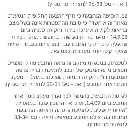
(ראה - סע' 26-28 לתצהיר מר סנדץ)
12. הוסיפה הנתבעת כי חרף ההצעה החלופית הנטענת,
מאחר והיא חשדה כי סיבת ההתפטרות אינה בשל מצב
בריאות לקוי, היא ערכה בירור וחקירה סמויה ביום
14.9.08 - מועד בו התובע שהה בחופשת מחלה. בירור
שהעלה לדבריה כי התובע עבד באותו יום בעבודה פיזית
שאינה קלה יותר מעבודתו כצמיגאי.
לטענתה, במסגרת מעקב זה נראה התובע פורק ומעמיס
חפצים מתא המטען של רכבו. לתמיכת דבריה צרפה
הנתבעת דו"ח חקירה ותמונות שצולמו במהלך המעקב
הסמוי אחר התובע (ראה - סע' 30-31 לתצהיר מר סנדץ).
לגרסת הנתבעת, בהמשך לכך נערך מעקב נוסף אחר
התובע ביום 1.4.09, אז נראה התובע עובד במאפיית
"אורות ירושלים". לתמיכת גרסתה זו צרפה הנתבעת
תמונות בהן צולם התובע במאפיה (ראה - סע' 33-34
לתצהיר מר סנדץ).