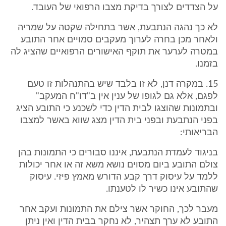
על הצדדים לצורך בדיקת מצבו הרפואי של העובד.
לא כך נהגה הנתבעת, אשר בתחילה שקטה על שמריה
ולאחר מכן בחרה לערוך מעקבים סמויים אחר התובע
במטרה לערער את תוקף האישורים הרפואיים שהציג לה
בזמנו.
15. במקרה דנן, לא זו בלבד שיש בהתנהלות זו טעם
לפגם, אלא גם לגופו של ענין אין ב"דו"ח המעקב"
ובתמונות שהוצגו לבית הדין כדי לשכנע כי התובע הציג
בפני הנתבעת ובפני בית הדין מצג שווא באשר למצבו
הבריאותי:
בניגוד לעמדת הנתבעת, איננו סבורים כי התמונות בהן
צולם התובע ביום מסוים נושא משא זה או אחר יכולות
ללמד על עיסוק דרך קבע הדורש מאמץ פיזי. עיסוק
שהתובע אינו כשיר לו לטענתו.
מעבר לכך, החוקר אשר צילם את התמונות ועקב אחר
התובע לא ערך תצהיר, לא נחקר בבית הדין ואין ניתן