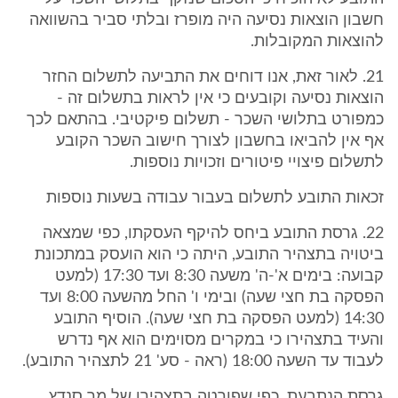
חשבון הוצאות נסיעה היה מופרז ובלתי סביר בהשוואה
להוצאות המקובלות.
21. לאור זאת, אנו דוחים את התביעה לתשלום החזר
הוצאות נסיעה וקובעים כי אין לראות בתשלום זה -
כמפורט בתלושי השכר - תשלום פיקטיבי. בהתאם לכך
אף אין להביאו בחשבון לצורך חישוב השכר הקובע
לתשלום פיצויי פיטורים וזכויות נוספות.
זכאות התובע לתשלום בעבור עבודה בשעות נוספות
22. גרסת התובע ביחס להיקף העסקתו, כפי שמצאה
ביטויה בתצהיר התובע, היתה כי הוא הועסק במתכונת
קבועה: בימים א'-ה' משעה 8:30 ועד 17:30 (למעט
הפסקה בת חצי שעה) ובימי ו' החל מהשעה 8:00 ועד
14:30 (למעט הפסקה בת חצי שעה). הוסיף התובע
והעיד בתצהירו כי במקרים מסוימים הוא אף נדרש
לעבוד עד השעה 18:00 (ראה - סע' 21 לתצהיר התובע).
גרסת הנתבעת, כפי שפורטה בתצהירו של מר סנדץ,