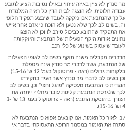
מר סנדץ לא ציין באיזה עיתוי ובאילו נסיבות הציע לתובע
עבודה חלופית, לא הוצגה לבית הדין כל ראיה המלמדת
על כך שהנתבעת אכן נזקקה לעובד שיבצע תפקיד חלופי
זה, בשים לב לכך שלא נטען ולא הוכח כי אדם אחר אייש
את התפקיד שהתובע כביכול סירב לו וכן לא הוצגו
נתונים אודות היקף הפעילות של הנתבעת והיזקקותה
לעובד שיעסוק בשינוע של כלי רכב.
הדברים מקבלים משנה תוקף בשים לב לאופי הפעילות
של הנתבעת, אשר לדברי מר סנדץ אינה מטפלת
בלקוחות גדולים (ראה - פרוטוקול בעמ' 12 ש' 15-16)
וכן בשים לב לדברי מר סנדץ אשר העיד בחקירתו
הנגדית כי הנתבעת מעסיקה "פועל וחצי" וכן, בשים לב
לכך שלגרסת הנתבעת קליטת עובד מחליף ייתרה את
הצורך בהעסקת התובע (ראה - פרוטוקול בעמ' 13 ש' 3-
4 וש' 15-16).
17. לאור כל האמור, אנו קובעים אפוא כי הנתבעת לא
סתרה את האמור במסמך הרופא התעסוקתי בדבר אי