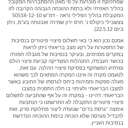
שמחלוקת זו מוכרעת על פי מאזן ההסתברויות המקובל
בהליך האזרחי ולא ברמת ההוכחה הגבוהה הקרובה לזו
המקובלת בהליך הפלילי (ראה - דמ"ש 50518-12-10
צצשבילי ניקולס נ' חרס ירון שמירה ואבטחה בע"מ, ניתן
ביום 22.5.12).
אמנם נכון הוא כי באי תשלום פיצויי פיטורים בנסיבות
של התפטרות על רקע מצב בריאותי ניתן לראות
במקרים מסוימים, ובעיקר בנסיבות של מגבלה חמורה
בכושר העבודה, התנהלות המצדיקה קביעת פיצוי הולם
ומרתיע המשתקף בפסיקת פיצויי ההלנה. עם זאת,
לטעמנו מקרה זה איננו המקרה המתאים לכך משהוא
מעלה ספקות ותמיהות ביחס לגרסתו של התובע באשר
למצבו הבריאותי ולעיתוי בו חלה התפנית במצבו
הבריאותי. דהיינו - במקרה זה על אף שהתביעה לתשלום
פיצויי פיטורים התקבלה לא התרשמנו כי הנתבעת
אימצה "גרסת בדים" שנועדה ליצור מחלוקת סרק. זאת
להבדיל מגרסה שלא הוכחה ברמת ההוכחה הנדרשת
בנסיבות העניין.