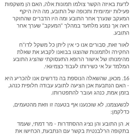
לדעת באיזה הקשר צולמו תמונות אלה, האם הן משקפות
פעילות יומיומית ותכופה של התובע, מה היה היקף
המעקב שנערך אחר התובע ומה היו הדברים שהחוקר
ראה אך נמנע מלתעד במהלך "המעקב" שערך אחר
התובע.
לאור זאת, סבורים אנו כי אין ליתן כל משקל לדו"ח
החקירה ולתמונות שהוצגו בבואנו לקבוע את שאלת
מהימנותו של אישור הרופא התעסוקתי שהציג התובע
המלמד על אי כשירותו לעבוד כצמיגאי.
16. מכאן, שהשאלה הנוספת בה נדרשים אנו להכריע היא
- האם הנתבעת אכן הציעה לתובע עבודה חלופית כנהג,
בזמן אמת, כנהג ועובר להתפטרותו.
לכשעצמנו, לא שוכנענו אף בטענה זו וזאת מהטעמים,
כדלקמן:
א. הן התובע והן נציג ההסתדרות - מר דמתי, שעמד
בתקופה הרלבנטית בקשר עם הנתבעת, הכחישו את