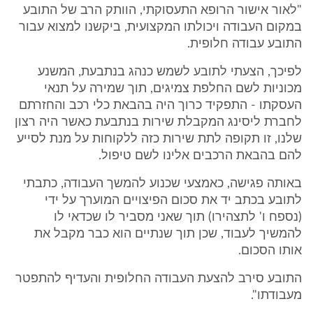
"לאור אישור הרופא התעסוקתי, הוותק הרב של התובע
במקום העבודה ויכולתו המקצועית, ביקשנו למצוא עבור
התובע עבודה חלופית.
לפיכך, הצעתי לתובע לשמש כנהג בנתבעת, המשנע
מכוניות לשם החלפת צמיגים, תוך שמירה על תנאי
העסקתו - התפקיד כרוך היה בהבאת כלי רכב והחזרתם
לחברת ליסינג המקבלת שירות בנתבעת כאשר היה רצון
שלנו, זו תקופה לתת שירות כזה ללקוחות על מנת לסייע
להם בהבאת הרכבים אלינו לשם טיפול.
באותה פגישה, כאמצעי שכנוע להמשך העבודה, כתבתי
לתובע בכתב יד את סכום הפיצויים המוערך על ידי
(נספח ו' לתצהירו) תוך שאני מסביר לו שכדאי לו
להמשיך לעבוד, שכן תוך שנתיים הוא כבר מקבל את
אותו הסכום.
התובע סירב להצעת העבודה החלופית והעדיף להתפטר
מעבודתו".