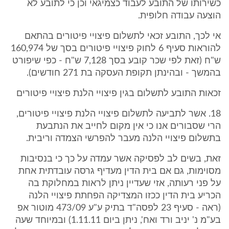
כשירותו של התובע לעבוד כצמיגאי וכן כי לתובע לא
הוצעה עבודה חלופית.
אי לכך, התובע זכאי לתשלום פיצויי פיטורים בהתאם
להוראות סעיף 6 לחוק פיצויי פיטורים בסך של 160,974
ש"ח (זאת לפי שכר קובע בסך 7,128 ש"ח - כפי שיפורט
בהמשך - ובהינתן תקופת העסקה בת 271 חודשים).
זכאות התובע לתשלום בגין פיצויי הלנת פיצויי פיטורים
18. אשר לתביעה לתשלום פיצויי הלנת פיצויי פיטורים,
הרי שסבורים אנו כי אין מקום לחייב את הנתבעת
בתשלום פיצויי הלנה מעבר להפרשי הצמדה וריבית.
זאת, בשים לב לפסיקה אשר עמדה על כך כי בנסיבות
מסוימות, גם אם בית הדין מעדיף גרסה עובדתית אחת
על פני רעותה, אזי שעדיין ניתן לראות במחלוקת בה
הכריע בית הדין ככזו המצדיקה הפחתת פיצויי הלנה
(ראה - סעיף 23 לפסה"ד בתיק ע"ע 473/09 מוטור אפ
בע"מ נ' יניב ורד ואח', ניתן ביום 1.11.11) ובמיוחד שעה