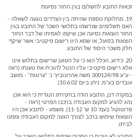
זכאות התובע לתשלום בגין החזר נסיעות
19. מחלוקת נוספת שהיתה בין הצדדים נוגעה לשאלה -
האם תשלומים שנרשמו בתלושי השכר של התובע בגין
החזר הוצאות נסיעה אכן שיקפו לאמיתו של דבר החזר
הוצאות בפועל, או שמא היוו רישום פיקטיבי אשר שיקף
חלק משכר היסוד של התובע.
20. כידוע, הכלל הוא כי על הטוען שרישום בתלוש אינו
אלא רישום פיקטיבי עליו הנטל להוכיח את טענתו (ראה
- ע"ע 300124/98 משה אהרונוביץ' נ' "ערוגות" - מושב
עובדים בע"מ, ניתן ביום 10.6.02).
במקרה דנן, התובע הודה בחקירתו הנגדית כי הוא אכן
נהג להגיע למקום העבודה ברכבו הפרטי (ראה -
פרוטוקול בעמ' 10 ש' 11-12). משמע - לתובע אכן היו
הוצאות שימוש ברכב לצורך הגעה למקום העבודה וממנו
לביתו.
התובע לא הוכיח כי הסכום שנזקף בתלושי השכר על