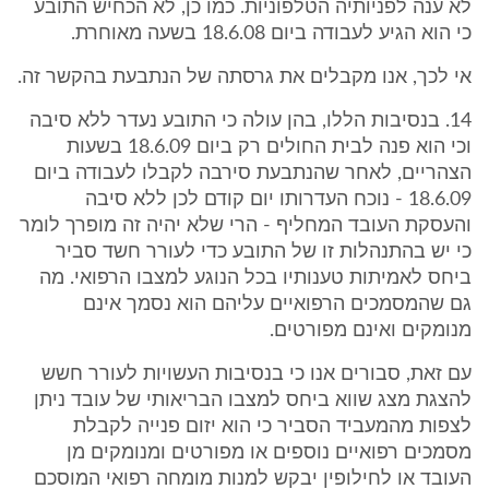
לא ענה לפניותיה הטלפוניות. כמו כן, לא הכחיש התובע
כי הוא הגיע לעבודה ביום 18.6.08 בשעה מאוחרת.
אי לכך, אנו מקבלים את גרסתה של הנתבעת בהקשר זה.
14. בנסיבות הללו, בהן עולה כי התובע נעדר ללא סיבה
וכי הוא פנה לבית החולים רק ביום 18.6.09 בשעות
הצהריים, לאחר שהנתבעת סירבה לקבלו לעבודה ביום
18.6.09 - נוכח העדרותו יום קודם לכן ללא סיבה
והעסקת העובד המחליף - הרי שלא יהיה זה מופרך לומר
כי יש בהתנהלות זו של התובע כדי לעורר חשד סביר
ביחס לאמיתות טענותיו בכל הנוגע למצבו הרפואי. מה
גם שהמסמכים הרפואיים עליהם הוא נסמך אינם
מנומקים ואינם מפורטים.
עם זאת, סבורים אנו כי בנסיבות העשויות לעורר חשש
להצגת מצג שווא ביחס למצבו הבריאותי של עובד ניתן
לצפות מהמעביד הסביר כי הוא יזום פנייה לקבלת
מסמכים רפואיים נוספים או מפורטים ומנומקים מן
העובד או לחילופין יבקש למנות מומחה רפואי המוסכם