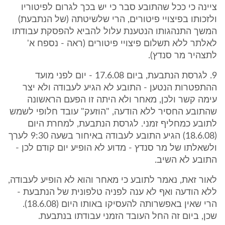
ציינה כי ככל שהתובע סבר כי יש בכך לגרום לפיטוריו
ולזכותו בפיצויי פיטורים, הרי שלשיטתה (של הנתבעת)
המשך התנהגותו הנטענת עלול להביא להפסקת עבודתו
לאלתר ללא תשלום פיצויי פיטורים (ראה - נספח א'
לתצהיר מר סנדץ).
9. לגרסת הנתבעת, ביום 17.6.08 - יום לפני מועד
ההתפטרות הנטען - התובע לא הגיע לעבודה ולא יצר
עימה קשר ולכן, מאחר ולא היתה זו הפעם הראשונה
שהתובע החסיר ללא הודעה, "הוזעק" עובד חלופי לשמש
לתובע כמחליף זמני. לגרסת הנתבעת, למחרת היום
(18.6.08) הגיע התובע לעבודה באיחור בשעה 9:30 לערך
ולשאלתו של מר סנדץ - מדוע לא הופיע יום קודם לכן -
התובע לא השיב.
לאור זאת, נאמר לתובע כי מאחר והוא לא הופיע לעבודה,
ללא הודעה ואף לא ענה לפניה טלפונית של הנתבעת -
הרי שאין באפשרותה להעסיקו באותו היום (18.6.08).
שכן, ביום זה החל העובד הזמני עבודתו בנתבעת.