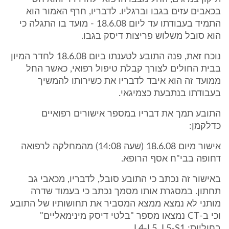
בכאבים עזים בגבו וברגליו. לדבריו, חרף האמור הוא
התמיד בעבודתו עד ליום 18.6.08 - מועד בו התגלה כי
הוא סובל משלוש פריצות דיסק בגבו.
נוכח זאת, פנה התובע לטענתו ביום 18.6.08 לחדר המיון
בבית החולים לצורך קבלת טיפול רפואי, כאשר החל
ממועד זה הוא איבד לדבריו את כשירותו להמשיך
בעבודתו בנתבעת כצמיגאי.
התובע תמך את דבריו במספר אישורים רפואיים
כדלקמן:
אישור מיום 18.6.08 (שעה 14:08) מהמחלקה לרפואה
דחופה בבי"ח אסף הרופא.
באישור זה נכתב כי התובע סובל, לדבריו, מכאבי גב
תחתון. במסגרת אותו מסמך נכתב כי בעמוד שדרה
מותני לא נמצא ממצא המסביר את תחושותיו של התובע
וכי ב-CT נמצאו מספר "בלטי דיסק מינימאליים"
בחוליות: L4-L5, L5-S1.