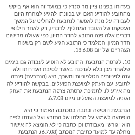
בעדותו בפנינו ציין מר סנדץ כי במועד זה הוא אף ביקש
מהתובע להודיע האם יש בכוונתו להגיע למחרת היום
לעבודה על מנת לאפשר לנתבעת להחליט על המשך
העסקתו של העובד המחליף. לדבריו, רק לאחר חילופי
דברים אלה פנה התובע לחדר המיון, כפי שעולה מרישום
חדר המיון, המלמד כי התובע הגיע לשם רק בשעות
הצהריים של יום 18.6.08.
10. לגרסת הנתבעת, התובע לא הופיע לעבודה גם בימים
שלאחר מכן בלא לעדכנה באשר לסיבת העדרותו ולא
ענה לפניותיה הטלפוניות ומשכך, היא (הנתבעת) פנתה
לתובע, עם העתק למועצת הפועלים, בבקשה להודיע לה
מה אירע לו. לתמיכת גרסתה צרפה הנתבעת את העתק
הפניה למועצת הפועלים מיום 6.7.08.
הנתבעת הוסיפה וכתבה במכתבה האמור כי היא
הופתעה לשמוע על מחלתו של התובע ועל טענתו לפיה
הוא "גורש" מעבודתו וכן כתבה כי לא הומצא לה אישור
מחלה עד למועד כתיבת המכתב (6.7.08). הנתבעת