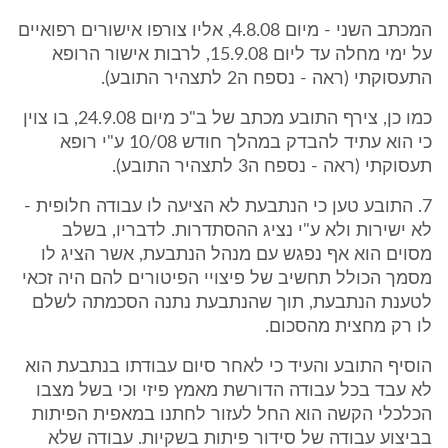
המכתב השני - מיום 4.8.08, אליו צורפו אישורים רפואיים
על ימי מחלה עד ליום 15.9.08, לרבות אישור הרופא
התעסוקתי (ראה - נספח ה2 לתצהיר התובע).
כמו כן, צירף התובע מכתב של ב"כ מיום 24.9.08, בו צוין
כי הוא עתיד להבדק במהלך חודש 10/08 ע"י רופא
תעסוקתי (ראה - נספח ה3 לתצהיר התובע).
7. התובע טען כי הנתבעת לא הציעה לו עבודה חלופית -
לא ישירות ולא ע"י נציג ההסתדרות. לדבריו, בשלב
מסוים הוא אף נפגש עם מנהל הנתבעת, אשר הציג לו
מסמך הכולל תחשיב של פיצויי הפיטורים להם היה זכאי
לטענת הנתבעת, תוך שהנתבעת נתנה הסכמתה לשלם
לו רק מחצית מהסכום.
הוסיף התובע והעיד כי לאחר סיום עבודתו בנתבעת הוא
לא עבד בכל עבודה הדורשת מאמץ פיזי וכי בשל מצבו
הכלכלי הקשה הוא החל לעזור לחתנו במאפית הפיתות
בביצוע עבודה של סידור פיתות בשקיות. עבודה שלא