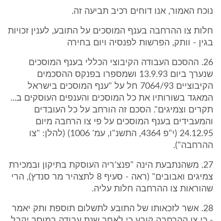
נוכח האמור, אנו דוחים רכיב תביעה זה.
חלות צו ההרחבה בענף המוסכים על התובע, לענין זכויות
בגין - וותק, הפרשות לפנסיה ויום בחירה
26. ההסכם העבודה הקיבוצי הכללי בענף המוסכים
שנערך ביום 13.9.93 ושמספרו בפנקס ההסכמים
הקיבוציים 7064/93 חל על "ענף המוסכים בישראל
המאגד בשורותיו את כל המוסכים והענפים העוסקים ב...
תקרים וצמיגים". הסכם זה הורחב על כל העובדים
והמעבידים בענף המוסכים על פי צו הרחבה מיום
24.12.95 (י"פ 4364, התשנ"ו, עמ' 1006) (להלן: "צו
ההרחבה").
27. משהנתבעת הינה "פנצ'ריה העוסקת בתיקון ובמכירת
צמיגים ואבובים" (ראה - סעיף 8 לתצהיר מר סנדץ), הרי
שהוראות צו ההרחבה חלות עליה.
28. אשר לזכאותו של התובע לתשלום תוספת ותק יאמר
- כי צו ההרחבה קובע כי לאחר שנת עבודה במוסך יקבל