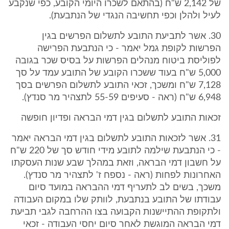
של 2,142 ש"ח (בהתאם לשכרו היומי הקובע, כפי שנקבע
לעיל ולהלן וכפי תחשיבה הנגדי של הנתבעת).
30. אשר לתביעת התובע לתשלום הפרשים בגין
הפרשות לקופת גמל יאמר - כי הנתבעת הפרישה
לפוליסת ביטוח מנהלים הפרשות על בסיס שכר בגובה
5,000 ש"ח בעוד ששכרו הקובע של התובע עמד על סך
7,128 ש"ח ומשכך, זכאי התובע לתשלום הפרשים בסך
6,948 ש"ח (ראה - סעיפים 55-59 לתצהיר מר סנדץ).
זכאות התובע לתשלום בגין דמי הבראה ופדיון חופשה
31. אשר לזכאות התובע לתשלום בגין דמי הבראה יאמר
- כי הנתבעת שילמה לתובע מידי חודש סך של 220 ש"ח
על חשבון דמי הבראה, וזאת במהלך שבע שנות העסקתו
האחרונות לפחות (ראה - נספח ז' לתצהיר מר סנדץ).
משכך, בשים לב לתעריף דמי ההבראה במועד סיום
עבודתו של התובע בנתבעת, לוותק שלו במקום העבודה
ולתקופת ההתיישנות הקבועה בצו ההרחבה לגבי תביעת
דמי הבראה המוגשת לאחר סיום יחסי העבודה - זכאי