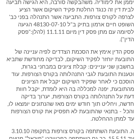
יממן את לימודיה. משהבקשה סורבה, היא הגישה תביעה
לבית דין זה כנגד החלטת פקיד השיקום אשר הציע
לצרפה לקורס צורפות. התביעה אשר התנהלה בפני כב'
השופט חיים ארמון בתיק ב"ל 48130-07-10 הגיעה
לסיומה עם מתן פסק דין מיום 11.1.11 (להלן:"פסק
הדין").
פסק הדין אימץ את הסכמת הצדדים לפיה עניינה של
התובעת יוחזר לפקיד השיקום, לבדיקה מחודשת שתביא
בחשבון שני עניינים: קבלת ציונים במבחני בגרות,
וטענות התובעת לגבי התנהלותה בקורס הצורפות. עוד
הוסכם כי לאחר שפקיד השיקום יקבל את הציונים
מהתובעת, יפנה למכללה בה היא לומדת, יקבל חוות
דעת על התנהלותה בקורס הצורפות, יערוך בדיקה
חדשה, ויחליט תוך חודש ימים מאז שהנתונים יומצאו לו,
והכל - בתנאי שהתובעת לא תפסיק את קורס הצורפות
עד למתן ההחלטה.
ה. התובעת השתתפה בקורס צורפות בתקופה 3.10.10