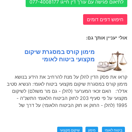
לתיאום פגישה עם עורך דין חייגו 077-4008177
חיפוש דפים דומים
אולי יעניין אותך גם:
מימון קורס במסגרת שיקום
מקצועי ביטוח לאומי
קראו את פסק הדין להלן על מנת להרחיב את הידע בנושא
מימון קורס במסגרת שיקום מקצועי ביטוח לאומי: הנשיא סטיב
אדלר: האם זכאי המערער (להלן - גם מר משולם) לשיקום
מקצועי על פי סעיף 203 לחוק הביטוח הלאומי התשנ"ה -
1995 (להלן - החוק או חוק הביטוח הלאומי) על דרך של
ביטוח לאומי
מימון
שיקום מקצועי