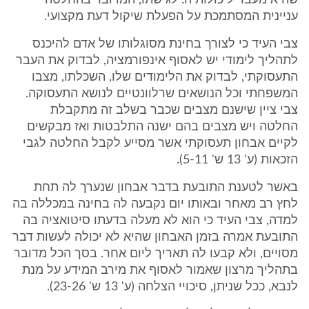
שהיא מעבר ליכולותיה. לגישתו, המדובר בהחלטה
עניינית המסתמכת על הפעלת שיקול דעת מקצועי.
צבי העיד כי לצורך בחינת מסוגלותו של אדם להיכנס
לתהליך לימודי יש לאסוף אינפורמציה, לבדוק את העבר
התעסוקתי, לבדוק את הלימודים שלו, השכלתו, מצבו
המשפחתי וכל הנושאים שרלוונטיים לנושא התעסוקה.
צבי ציין שישנם מצבים שכבר בשלב זה מתקבלת
החלטה ויש מצבים בהם ישנה התלבטות ואז מבקשים
לקיים אבחון תעסוקתי אשר מסייע לקבל החלטה לגבי
הזכאות (ע' 13 ש' 5-11).
באשר לטענת התובעת בדבר אבחון שנערך לה תחת
לחץ רב מאחר ובאותו יום נקבעה לה בחינה במכללה בה
למדה, צבי העיד כי הוא לא מעלה בדעתו סיטואציה בה
התובעת אמרה בזמן האבחון שהיא לא יכולה לעשות דבר
מסויים, ולא קבעו לה תאריך ליום אחר. בסך הכל מדובר
בתהליך מרצון שאמור לאסוף את מירב המידע על מנת
לנבא, ככל שניתן, סיכויי הצלחה (ע' 13 ש' 23-26).