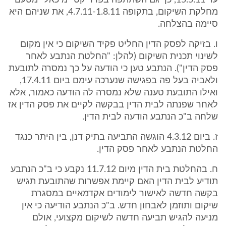
עד 15.5.11, כך גם השתתפה בפרוייקט "מיכאל" מטעם
מחלקת השיקום, בתקופה 4.7.11-1.8.11, את שניהם היא
סיימה בהצלחה.
ו. בזיקה לפסק הדין החליט פקיד השיקום כי אין מקום
לשינוי תכנית השיקום (להלן: "החלטת הנתבע לאחר
פסק הדין"). הנתבע טען כי הודעה על כך נמסרה לתובעת
ולאביה בעל פה בפגישה שנערכה עימם ביום 17.4.11,
ואילו התובעת טענה שלא נמסרה לה הודעה כאמור, אלא
לאחר שפנתה לבית הדין בבקשה לקיים את פסק הדין אז
שלחה ב"כ הנתבע הודעה לבית הדין.
ז. ביום 4.3.12 הוגשה התביעה בתיק דנן, בין היתר כנגד
החלטת הנתבע לאחר פסק הדין.
ח. בהחלטת בית הדין מיום 11.7.12 נקבע כי ב"כ הנתבע
תודיע לבית הדין האם קיימת אפשרות שהתובעת תגיש
בקשה חדשה לאישור לימודים אקדמאיים במסגרת
שיקום ותוזמן לאבחון חדש. ב"כ הנתבע הודיעה כי אין
מניעה להגיש תביעה חדשה לשיקום מקצועי, אולם