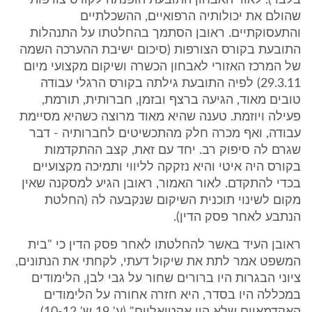
בלבד). לאור האבחון התובעת הופנתה לקורס צורפות
שהולם את יכולותיה הרפואיים, ההשכלתיים
והתעסוקתיים. ראובן הסתמך בהחלטתו על התנהלות
התובעת בקורס הצורפות (סיכום ישיבת ההערכה השמה
של המרכז האזורי לאבחון הכשרה ושיקום מקצועי מיום
29.3.11) לפיה התובעת גילתה בקורס הרגלי עבודה
טובים מאוד, הגיעה ברצף ובזמן, חברותית, תורמת,
פעילה ויוזמת. טענה שהיא מאוד מרוצה כשהיא מסיימת
עבודה, ואף מכרה חלק מהתכשיטים לחברותיה - דבר
שגרם לה סיפוק רב. יחד עם זאת, קצב ההתקדמות
בקורס היה איטי והיא נזקקה לליווי ותמיכה מקצועיים
בכדי להתקדם. לאור האמור, ראובן הגיע למסקנה שאין
מקום לשינוי תוכנית השיקום שנקבעה לה (החלטת
הנתבע לאחר פסק הדין).
ראובן העיד באשר להחלטתו לאחר פסק הדין כי "בית
המשפט אמר לתת את שיקול דעתי, לקחתי את הנתונים,
ציוני הבגרות היו ברורים שחור על גבי לבן, הלימודים
במכללה היו בסדר, היא חזרה אחורה על הלימודים