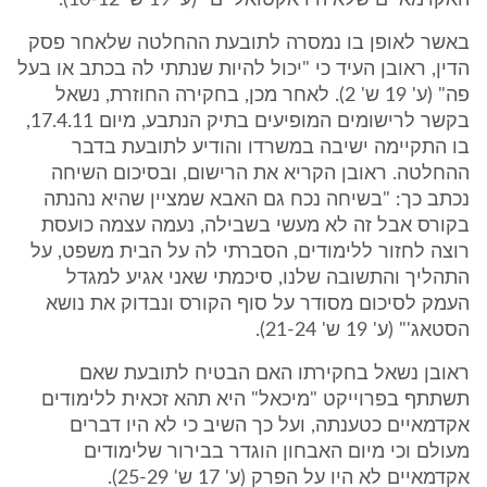
האקדמאיים שלא היו אקטואליים" (ע' 19 ש' 10-12).
באשר לאופן בו נמסרה לתובעת ההחלטה שלאחר פסק
הדין, ראובן העיד כי "יכול להיות שנתתי לה בכתב או בעל
פה" (ע' 19 ש' 2). לאחר מכן, בחקירה החוזרת, נשאל
בקשר לרישומים המופיעים בתיק הנתבע, מיום 17.4.11,
בו התקיימה ישיבה במשרדו והודיע לתובעת בדבר
ההחלטה. ראובן הקריא את הרישום, ובסיכום השיחה
נכתב כך: "בשיחה נכח גם האבא שמציין שהיא נהנתה
בקורס אבל זה לא מעשי בשבילה, נעמה עצמה כועסת
רוצה לחזור ללימודים, הסברתי לה על הבית משפט, על
התהליך והתשובה שלנו, סיכמתי שאני אגיע למגדל
העמק לסיכום מסודר על סוף הקורס ונבדוק את נושא
הסטאג'" (ע' 19 ש' 21-24).
ראובן נשאל בחקירתו האם הבטיח לתובעת שאם
תשתתף בפרוייקט "מיכאל" היא תהא זכאית ללימודים
אקדמאיים כטענתה, ועל כך השיב כי לא היו דברים
מעולם וכי מיום האבחון הוגדר בבירור שלימודים
אקדמאיים לא היו על הפרק (ע' 17 ש' 25-29).