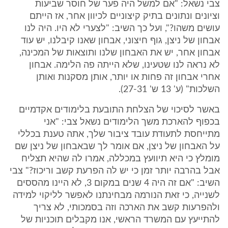
צבי נשאל: "אם למשל היה פער של חוסר שביעות
וציונים ונתונים בתיק קיצוניים לכיוון אחר, אז הייתם
עושים משהו?", ועל כך השיב: "לצערי לא היו. היה לנו
אבחון של ניצן, גוף חיצוני, אבחון שאנו קיבלנו, יש עוד
אבחון אחר, יש את האבחון שלנו ותוצאות של המכינה,
לא נראה לנו שטעינו, שלא הייתה פה הלימה. אבחון
אחרי אבחון זה פחות או יותר, אותן מסקנות ואותן
השלכות" (ע' 13 ש' 27-31).
באשר לסיכוי של הצלחת התובעת בלימודים אקדמיים
בכפוף להארכת משך הלימודים נשאל צבי: "אני
מתייחסת לתעודת עובד ציבור שלך, אתה טענת בכללי
על האבחון של ניצן, אם אומר לך שבאבחון של ניצן שם
מומלץ כי היא תיוועץ במכללה, אמרו לה שהיא תצליח
אבל בהרבה יותר זמן כי יש לה הפרעת קשב וריכוז?" צבי
השיב: "אם זה היה 4 שנים במקום 3, לא היינו מהססים
לשנייה, כי זאת הנורמה מבחינתנו לאפשר לליקוי למידה
ולהפרעות קשב את הארכה וזה בסמכותי, לא צריך
להתייעץ עם המשרד הראשי, אנו מקבלים תוכניות של