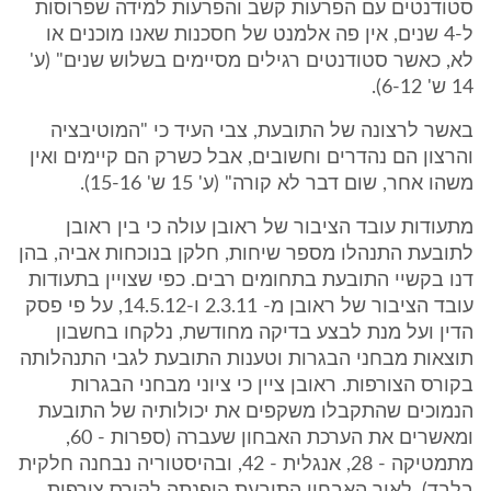
סטודנטים עם הפרעות קשב והפרעות למידה שפרוסות
ל-4 שנים, אין פה אלמנט של חסכנות שאנו מוכנים או
לא, כאשר סטודנטים רגילים מסיימים בשלוש שנים" (ע'
14 ש' 6-12).
באשר לרצונה של התובעת, צבי העיד כי "המוטיבציה
והרצון הם נהדרים וחשובים, אבל כשרק הם קיימים ואין
משהו אחר, שום דבר לא קורה" (ע' 15 ש' 15-16).
מתעודות עובד הציבור של ראובן עולה כי בין ראובן
לתובעת התנהלו מספר שיחות, חלקן בנוכחות אביה, בהן
דנו בקשיי התובעת בתחומים רבים. כפי שצויין בתעודות
עובד הציבור של ראובן מ- 2.3.11 ו-14.5.12, על פי פסק
הדין ועל מנת לבצע בדיקה מחודשת, נלקחו בחשבון
תוצאות מבחני הבגרות וטענות התובעת לגבי התנהלותה
בקורס הצורפות. ראובן ציין כי ציוני מבחני הבגרות
הנמוכים שהתקבלו משקפים את יכולותיה של התובעת
ומאשרים את הערכת האבחון שעברה (ספרות - 60,
מתמטיקה - 28, אנגלית - 42, ובהיסטוריה נבחנה חלקית