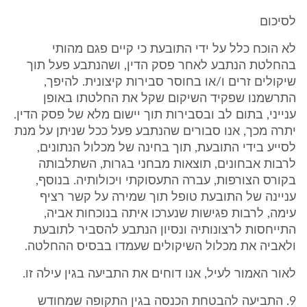
לסיכום
לא הוכח כלל על ידי התובעת כי קיים פגם מהותי
בהחלטת הנתבע לאחר פסק הדין, ושהנתבע פעל תוך
שיקולים זרים ו/או בחוסר סבירות קיצונית. להיפך,
התרשמנו שפקיד השיקום שקל את החלטתו באופן
ענייני, בתום לב ובסבירות תוך יישום מלא של פסק הדין.
יתרה מכך, אנו סבורים שהנתבע פעל ככל שניתן על מנת
לסייע בידי התובעת, תוך בחינה של מכלול הנתונים,
לרבות אבחונים, תוצאות מבחני בגרות, השתלבותה
בקורס הצורפות, עברה התעסוקתי ויכולותיה. בנוסף,
עניינה של התובעת טופל תוך שמירה על קשר רציף
עימה, לרבות פגישות שנערכו איתה בנוכחות אביה,
התייחסות לרצונותיה ונסיון הנתבע להסביר לתובעת
ולאביה את מכלול השיקולים שעמדו בבסיס ההחלטה.
לאור האמור לעיל, אנו דוחים את התביעה בגין עילה זו.
9. התביעה להבטחת הכנסה בגין התקופה שמחודש