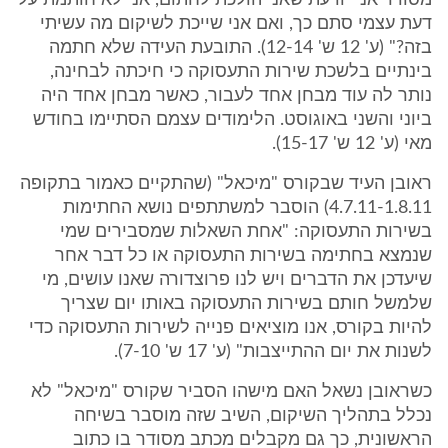
מסודר אני יודעת שאני הולכת לחתום, אני לא חותמת על
דעת עצמי סתם כך, ואם אני שייכת לשיקום מה עשיתי
בזה?" (ע' 12 ש' 12-14). התובעת העידה שלא חתמה
בינתיים בלשכת שירות התעסוקה כי חיכתה לבחינה,
נותר לה עוד מבחן אחד לעבור, כאשר מבחן אחד היה
ביוני והשני באוגוסט. הלימודים עצמם הסתיימו בחודש
מאי (ע' 12 ש' 15-17).
ראובן העיד שבקורס "מיכאל" (שהתקיים כאמור בתקופה
4.7.11-1.8.11) הוסבר למשתתפים נושא החתימות
בשירות התעסוקה: "אחת השאלות שמסבירים שמי
שנמצא בחתימה בשירות התעסוקה או כל דבר אחר
שיעדכן את הדברים ויש לנו פרוצדורה שאנו עושים, מי
שלמשל חותם בשירות התעסוקה באותו יום שצריך
להיות בקורס, אנו מוציאים פנייה לשירות התעסוקה כדי
לשנות את יום ההתייצבות" (ע' 17 ש' 7-10).
כשראובן נשאל האם מישהו הסביר שקורס "מיכאל" לא
נכלל בתהליך השיקום, השיב שזה מוסבר בשיחה
הראשונית, כך גם מקבלים מכתב מסודר בו כתוב