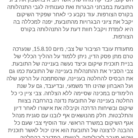
השיקום, לבדיקה מחודשת, אשר תביא בחשבון את ציוני
התובעת במבחני הבגרות ואת טענותיה לגבי התנהלותה
בקורס הצורפות. עוד נקבע כי לאחר שפקיד השיקום
יקבל את ציוני הבגרויות מהתובעת, יפנה למכללה בה
היא לומדת ויקבל חוות דעת על התנהלותה בקורס
הצורפות.
מתעודת עובד הציבור של צבי, מיום 15.8.10, שנערכה
טרם מתן פסק הדין, ניתן ללמוד על ההליך הכללי של
בניית תוכנית שיקום וכיצד נעשה בעניינה של התובעת.
צבי הסביר את ההתנהלות בעניינה של התובעת כמו גם
את הבסיס להחלטה בעניינה, שהסתמכה על הרקע שלה
ועל האבחון שהינו חד משמעי, ובדיעבד, גם על שנת
הלימודים במכינה שסיימה ללא הצלחה. צבי ציין כי כל
החלטה בעניינה של התובעת נדונה בהרחבה בצוות
שיקום ובשיחות הדרכה וקיבלה את אישורו לאחר דיון
והתלבטות. חלק מהנושאים אף לובנו עם סגנית מנהל
אגף השיקום במשרד הראשי. עוד הוסיף צבי שעם כל
ההבנה לרצונה של התובעת הוא אינו יכול לאשר תוכנית