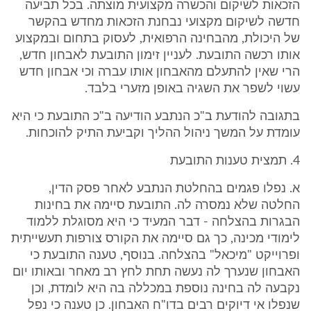
הזכאות לשיקום והכשרה מקצועית מוצתה. בכל תביעה
חדשה לשיקום מקצועי נבחנת הזכאות מחדש בהקשר
של היכולת, מהבחינה הרפואית, לעסוק בתחום ובמקצוע
אותו רכשה התובעת. לעניין זימון התובעת לאבחון חדש,
הרי שאין להתעלם מהאבחון אותו עברה וכי אבחון חדש
עשוי לשפר את השגיה באופן מזערי בלבד.
בתגובה להודעת ב"כ הנתבע הודיעה ב"כ התובעת כי היא
עומדת על המשך ניהול ההליך וקביעת התיק להוכחות.
4. תמצית טענות התובעת
א. נפלו פגמים בהחלטת הנתבע לאחר פסק הדין,
החלטה שלא נמסרה לה. התובעת סיימה את בחינות
הבגרות בהצלחה - דבר המעיד כי היא מסוגלת ללמוד
לימודי מכינה, כך גם סיימה את הקורס צורפות תעשייתית
ופרוייקט "מיכאל" בהצלחה. בנוסף, טענה התובעת כי
האבחון שנערך לה נעשה תחת לחץ רב מאחר ובאותו יום
נקבעה לה בחינה נוספת במכללה בה היא לומדת, וכן
שנפלו אי דיוקים רבים בדו"ח האבחון. כן טענה כי נפל