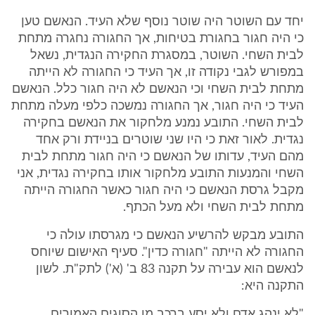
יחד עם השוטר היה שוטר נוסף שלא העיד. הנאשם טען
כי היה חגור בחגורת בטיחות, אך החגורה נחגרה מתחת
לבית השחי. השוטר, במסגרת החקירה הנגדית, נשאל
במפורש לגבי נקודה זו, אך העיד כי החגורה לא הייתה
מתחת לבית השחי וכי הנאשם לא היה חגור כלל. הנאשם
העיד כי היה חגור, אך החגורה נמשכה כלפי מעלה מתחת
לבית השחי. התובע נמנע מלחקור את הנאשם בחקירה
נגדית. לאור זאת כי היו שני שוטרים בניידת ורק אחד
מהם העיד, עדותו של הנאשם כי היה חגור מתחת לבית
השחי והמנעות התובע מלחקור אותו בחקירה נגדית, אני
מקבל גרסת הנאשם כי היה חגור כאשר החגורה הייתה
מתחת לבית השחי ולא מעל הכתף.
התובע מבקש להרשיע הנאשם כי מגרסתו עולה כי
החגורה לא הייתה "חגורה כדין". סעיף האישום שיוחס
לנאשם הוא עבירה על תקנה 83 ב' (א') לתק"ת. לשון
התקנה היא:
"לא ינהג אדם ולא יסע ברכב מן הסוגים האמורים