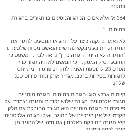
בתקנה
364 א' אלא אם כן הנוהג והנוסעים בו חגורים בחגורת
בטיחות…".
לא נאמר בתקנה כיצד על הנהג או הנוסעים לחגור את
החגורה. התובע מבקש להרשיע הנאשם מכיוון שלטענתו
"החגורה לא הייתה חגורה כדין". נראה לבית המשפט כי
התובע הסיק המסקנה כי הנאשם לא היה חגור כדין
מפרט 23 לתוספת השניה לתק"ת. פרט זה מתייחס
לחגורות בטיחות ברכב, מגדיר אותן ונותן פירוט טכני
שלהן.
קיימות ארבע סוגי חגורות בטיחות: חגורת מותניים,
חגורה אלכסונית, חגורת שלוש נקודות וחגורה נצמדת. על
פי פרט זה חגורת מותניים היא חגורה החובקת את חלקו
הקדמי של אגן הירכיים של החוגר, ואילו חגורה אלכסונית
היא חגורה החובקת באלכסון את חזהו של החוגר מן
הירך לכתף שמנגד.