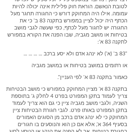
לטובת הנאשם. הוראת חוק פלילית אינה יכולה להיות
עמומה. אילו היה המחוקק דורש כי החגורה תחגר מעל
הכתף היה יכול לציין במפורש בתקנה 83 ב' כי את
החגורה יש לחגור מעל לכתף, כפי שעשה לגבי מושב
בטיחות או מושב מגביה, שבו הפנה את הקורא במפורש
לתקנה 83 א':
"83 ב' (א') לא ינהג אדם ולא יסע ברכב ... ... ... ...
או רתומים במושב בטיחות או במושב מגביה
כאמור בתקנה 83 א' לפי העניין".
בתקנה 83 א' מציין המחוקק במפורש כי מושב הבטיחות
צריך לעמוד בתקן המפורט בפרט 4 לחלק ג' בתוספת
השניה, ולגבי מושב מגביה ציין כי גם הוא צריך לעמוד
בתקן המפורט באותו פרט. לגבי חגורת הבטיחות ציין
המחוקק כי לא ינהג אדם ברכב מן הסוגים האמורים
בסעיף 364 א', אלא אם כן הוא והנוסעים בו חגורים
בחגורת בטיחות, אך לא הפנה את הנהג או הנוסע לסוג