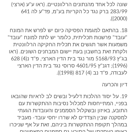
שונה לכל אחד מהנתונים הרלוונטיים. (ראו ע"ע (ארצי)
283/99 ברק נגד כל הקריות בע"מ, פד"ע לה 641
(2000)).
18. בהתאם למגמת הפסיקה כיום יש לפרש את המונח
"עובד" פרשנות תכליתית, כלומר יש לתת למונח "עובד"
משמעות אשר תגשים את תכלית החקיקה הרלוונטית
ולקחת זאת בחשבון בעת יישום המבחנים השונים. (ראו
בג"ץ 5168/93 מור נגד בית הדין הארצי, פ"ד נ(4) 628
(1996); דגנ"ץ 4601/95 סרוסי נגד בית הדין הארצי
לעבודה, פ"ד נב (4) 817 (1998)).
דיון והכרעה
19. על יסוד ההלכות דלעיל ובשים לב לראיות שהובאו
בפניי, המתייחסות למכלול נסיבות ההתקשרות עם
התובע, באיזון ובשקלול הסממנים והעובדות הגעתי
למסקנה שבין הצדדים לא שררו יחסי עובד- מעביד
במהלך תקופת ההתקשרות ביניהם, זאת על אף שניכרו