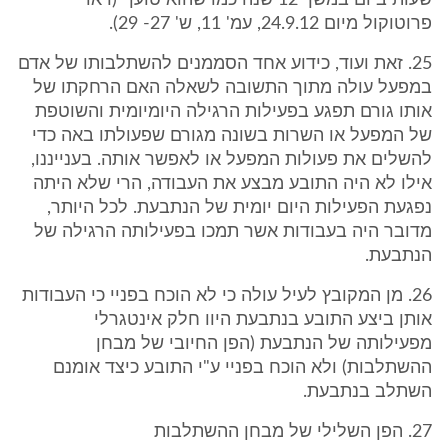
שעות ביום במשך 12 שנה כמו שהוא טוען" (ראו
פרוטוקול מיום 24.9.12, עמ' 11, ש' 27- 29).
25. זאת ועוד, כידוע אחד הסממנים להשתלבותו של אדם
במפעל עולה מתוך התשובה לשאלה האם הרחקתו של
אותו גורם תפגע בפעילות הרגילה היומיומית והשוטפת
של המפעל או השרות בשונה מגורם שפעולתו באה כדי
להשלים את פעולות המפעל או לאפשר אותה. בענייננו,
אילו לא היה התובע מבצע את העבודה, הרי שלא היתה
נפגעת הפעילות היום יומית של הנתבעת. לכל היותר,
מדובר היה בעבודות אשר תמכו בפעילותה הרגילה של
הנתבעת.
26. מן המקובץ לעיל עולה כי לא הוכח בפניי כי העבודות
אותן ביצע התובע בנתבעת היוו חלק אינטגרלי
מפעילותה של הנתבעת (הפן החיובי של מבחן
ההשתלבות) ולא הוכח בפניי ע"י התובע כיצד אומנם
השתלב בנתבעת.
27. הפן השלילי של מבחן ההשתלבות