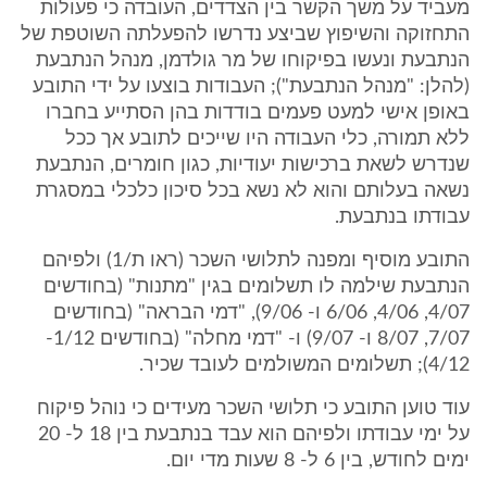
מעביד על משך הקשר בין הצדדים, העובדה כי פעולות
התחזוקה והשיפוץ שביצע נדרשו להפעלתה השוטפת של
הנתבעת ונעשו בפיקוחו של מר גולדמן, מנהל הנתבעת
(להלן: "מנהל הנתבעת"); העבודות בוצעו על ידי התובע
באופן אישי למעט פעמים בודדות בהן הסתייע בחברו
ללא תמורה, כלי העבודה היו שייכים לתובע אך ככל
שנדרש לשאת ברכישות יעודיות, כגון חומרים, הנתבעת
נשאה בעלותם והוא לא נשא בכל סיכון כלכלי במסגרת
עבודתו בנתבעת.
התובע מוסיף ומפנה לתלושי השכר (ראו ת/1) ולפיהם
הנתבעת שילמה לו תשלומים בגין "מתנות" (בחודשים
4/07, 4/06, 6/06 ו- 9/06), "דמי הבראה" (בחודשים
7/07, 8/07 ו- 9/07) ו- "דמי מחלה" (בחודשים 1/12-
4/12); תשלומים המשולמים לעובד שכיר.
עוד טוען התובע כי תלושי השכר מעידים כי נוהל פיקוח
על ימי עבודתו ולפיהם הוא עבד בנתבעת בין 18 ל- 20
ימים לחודש, בין 6 ל- 8 שעות מדי יום.