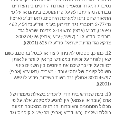
נפסק כי מעמדו של אדם כעובד או כעצמאי נקבע על פי
נסיבות המקרה ומאפייני מערכת היחסים בין הצדדים
מבחינה מהותית, ולא על פי המוסכם ביניהם או על פי
התיאור שהם נתנו למערכת היחסים. (ראו דב"ע (ארצי)
נד/3-77 רוטברג נגד תדיראן בע"מ, פד"ע כז 454, 462
(1994); דב"ע (ארצי) נה/3-145 מדינת ישראל נגד
בוכריס, פד"ע לו 1 (1997); ע"ע (ארצי) 300274/96
צדקא נגד מדינת ישראל, פד"ע לו 625 (2001)).
12. כמו כן, סטטוס לא ניתן ליצור או לבטל בהסכם. כשם
שאין לוותר על זכויות במפורש, כך אין לוותר על אותן
זכויות על ידי כך שיכנו את היחסים בין השניים כינוי
השולל קיומם של יחסי עובד - מעביד. (ראו ע"ע (ארצי)
300245/97 אסולין נגד רשות השידור, פד"ע לו 689
(2001)).
13. בעת שנדרש בית הדין להכריע בשאלת מעמדו של
אדם (עובד או עצמאי) אין להגיע למסקנה, אלא על פי
מכלול הסממנים והעובדות, הנותנים במצטבר תמונה
כוללת ושלמה. (ראו דב"ע (ארצי) מה/3-25 קיפניס נגד