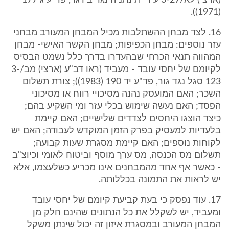
(ארצי) לא/3-27 עיריית נתניה נגד בירגר, פד"ע ג 177
(1971)).
16. לצד מבחן ההשתלבות מכיל המבחן המעורב מבחני
עזר נוספים: מבחן הכפיפות; מבחן הקשר האישי- מבחן
המהווה תנאי הכרחי שבהעדרו בדרך כלל נשמט הבסיס
לקיומם של יחסי עובד - מעביד (ראו דב"ע (ארצי) מב/3-
123 סגל נגד גור, פד"ע יד 190 (1983)); צורת תשלום
השכר; האם המועסק נהנה מסיכויי רווח או מסיכוני
הפסד; האם נעשה שימוש בכלי עזר ומי השקיע בהם;
כיצד הוצגו היחסים לצדדים שלישיים; האם קיימת
בלעדיות למעסיק בפרק הזמן המוקדש לעבודה; האם יש
לקוחות נוספים; האם קיימת מסגרת שעות קבועה;
תשלום מס הכנסה, מס ערך מוסף וביטוח לאומי וכיוצ"ב
- כאשר אף אחד מהמבחנים אינו מכריע כשלעצמו, אלא
יש לראות את התמונה בכללותה.
17. עוד נפסק כי בעת קביעת קיומם של יחסי עובד
ומעביד, יש לשקלל את כל הנתונים שהינם חלק מן
המבחן המעורב ובמסגרת איזון זה יכול שינתן משקל