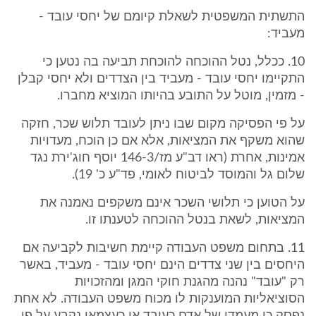
התשתית המשפטית לשאלת קיומם של יחסי עובד -
מעביד:
10. ככלל, נטל ההוכחה להוכחת תביעה בה נטען כי
התקיימו יחסי עובד - מעביד בין הצדדים ולא יחסי קבלן
- מזמין, מוטל על התובע בהיותו המוציא מחברו.
על פי הפסיקה מקום שבו ניתן לעובד תלוש שכר, חזקה
שהוא משקף את המציאות, אלא אם כן הוכח, מעדויות
אמינות, אחרת (ראו דב"ע מז/146-3 יוסף חוג'ירת נגד
שלום גל והמוסד לביטוח לאומי, פד"ע כ' 19).
על הטוען כי תלושי השכר אינם משקפים נאמנה את
המציאות, לשאת בנטל ההוכחה לטענתו זו.
11. בתחום משפט העבודה קיימת חשיבות לקביעה אם
היחסים בין שני צדדים הינם יחסי עובד - מעביד, באשר
רק "עובד" נהנה מהגנת חוקי המגן ומהזכויות
הסוציאליות המוענקות לו מכוח משפט העבודה. לא אחת