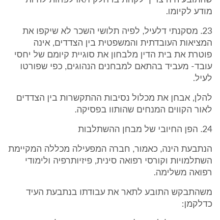
שהתובע היה צריך לקחת בו חלק ו/או לפחות להיות
מודע לקיומו.
23. מסקנתי דלעיל, לפיה תלושי השכר לא שיקפו את
המציאות העובדתית והמשפטית בין הצדדים, אינה
פוטרת את בית הדין מלבחון את סוגיית קיומם של יחסי
עובד- מעביד בהתאם למבחנים הנהוגים, כפי שפורטו
לעיל.
להלן, אבחן את מכלול נסיבות ההתקשרות בין הצדדים
לאור הקווים המנחים שהותוו בפסיקה.
24. הפן החיובי של מבחן ההשתלבות
הנתבעת הינה, כאמור, חברה המפעילה מכללה המקיימת
השתלמויות וקורסי רפואה סינית, פיזיותרפיה ולימודי
רפואה משלימה.
משהתבקש התובע לתאר את עבודתו בנתבעת העיד
כדלקמן: