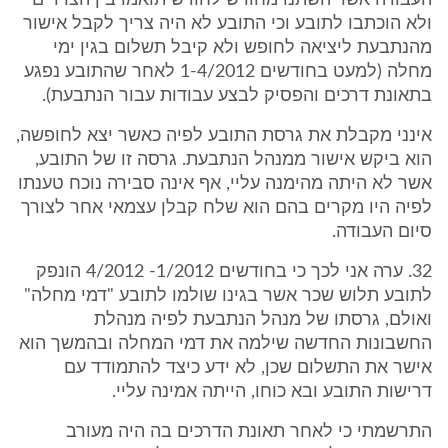
העבודה אשר השתנו מחודש לחודש תואמו בין הצדדים
ולא הוכתבו לתובע וכי התובע לא היה צריך לקבל אישור
מהנתבעת ליציאה לחופש ולא קיבל תשלום בגין ימי
מחלה (למעט בחודשים 1-4/2012 לאחר שהתובע נפגע
בתאונת דרכים והפסיק לבצע עבודות עבור הנתבעת).
אינני מקבלת את גרסת התובע לפיה כאשר יצא לחופשה,
הוא ביקש אישור ממנהל הנתבעת. גרסה זו של התובע,
אשר לא היתה מהימנה עליי, אף אינה סבירה נוכח טענתו
לפיה היו מקרים בהם הוא שלח קבלן עצמאי אחר לצורך
סיום העבודה.
32. ערה אני לכך כי בחודשים 1/2012- 4/2012 הונפק
לתובע תלוש שכר אשר בגינו שולמו לתובע "דמי מחלה"
ואולם, גרסתו של מנהל הנתבעת לפיה מנהלת
החשבונות החדשה שילמה את דמי המחלה ובהמשך הוא
אישר את התשלום שכן, לא ידע כיצד להתמודד עם
דרישות התובע ובא כוחו, הייתה אמינה עליי.
התרשמתי כי לאחר תאונת הדרכים בה היה מעורב