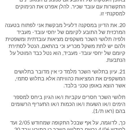
באופן העסקתו של התובע גם סממנים המאפיינים
התקשרות עם עובד שכיר. להלן אפרט את הנימוקים
למסקנתי זו.
20. את הדיון במסקנה דלעיל מבקשת אני לפתוח בטענה
המרכזית של התובע לקיומם של יחסי עובד- מעביד
ולפיה תלושי השכר משקפים מציאות עובדתית ומשפטית
ולהם יש לתת משקל מכריע וכי בהתאם, הנטל לסתירת
קיומם של יחסי עובד- מעביד, הוא נטל כבד המוטל על
הנתבעת.
21. עיון בתלושי השכר מלמד כי אין מדובר בתלושים
המשקפים את המציאות כהוויתה אלא בתלוש סתמי,
אשר הוצא באופן טכני בלבד.
תלושי השכר חסרים עקביות ו/או הגיון ביחס למספר
הימים ו/או השעות ו/או הכמות ו/או התעריף הרשומים
בהם (ראו ת/1).
כך, לדוגמה, על אף שבכל התקופה שמחודש 2/05 ועד