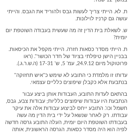
במשך 12 שנה?
ת. לא. הייתי צריך לעשות גבס ולהוריד את הגבס. והייתי
עושה גם קרניז לוילונות.
ש. לשאלת בית הדין זה מה שעשית בעבודה השוטפת יום
יומית?
ת. הייתי מסדר כסאות חזרה. הייתי מקפל את הכיסאות.
בבניין הישן טיפלתי בציוד של חדר הכושר". (ראו
פרוטוקול מיום 24.9.12, עמ' 5, ש' 17-31 (ה.ש.ר.ג.).
עדותו זו מלמדת כי התובע לא שימש כ"איש תחזוקה"
בנתבעת אלא כקבלן שיפוצים כלליים עצמאי.
בהתאם לעדות התובע, העבודות אותן ביצע עבור
הנתבעת היו עבודות שיפוצים כלליות; עבודות צבע, גבס,
חשמל וכו'. התובע ייחס לביצוע עבודות אלה את עיקר
עבודתו. רק לאחר שנשאל על ידי בית הדין מה עשה
בעבודתו השוטפת היום יומית, העלה התובע גרסה חדשה
לפיה הוא היה מסדר כסאות. הגרסה הראשונית, אותה