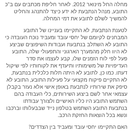
מחלה החל מינואר 2012. לאחר חליפת מכתבים עם ב"כ
התובע, מנהל הנתבעת לא ידע כיצד להתנהג והחליט
להמשיך לשלם לתובע את דמי המחלה.
לטענת הנתבעת, לא התקיימו בעניינו של התובע
המבחנים לקיומם של יחסי עובד ומעביד נוכח העובדה כי
התובע לא השתלב בנתבעת ועבודות השיפוצים שביצע
לא היוו חלק מהמערך הארגוני והתפעולי שלה, התובע
פעל לפי לוח הזמנים שלו, קבע לעצמו את סדר
העדיפויות של משימותיו ותיעדף את לקוחותיו לפי שיקול
דעתו. כמו כן, לתובע לא היתה תלות כלכלית בנתבעת,
לא התקיים פיקוח מקצועי על פעילות התובע, התובע לא
סיפק את שירותיו לנתבעת באופן אישי אלא נעזר בקבלן
עצמאי אחר לשם ביצוע השירותים, כלי העבודה בהם
השתמש התובע היו כליו האישיים ולצורך עבודתו
בנתבעת התובע השתמש בטלפון נייד שבבעלותו וברכבו
ונשא בכל הוצאות החזקת הרכב.
האם התקיימו יחסי עובד ומעביד בין הצדדים?