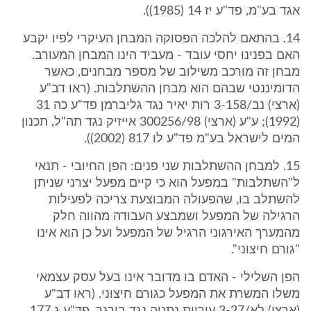
אגד בע"מ, פד"ע יז 14 (1985)).
14. בהתאם להלכה הפסוקה המבחן העיקרי לפיו יקבע
האם בפנינו יחסי עובד - מעביד הינו המבחן המעורב.
מבחן זה מורכב משילוב של מספר מבחנים, כאשר
הדומיננטי שבהם הוא מבחן ההשתלבות. (ראו דב"ע
(ארצי) נב/3-158 רות יאיר נגד גליברמן פד"ע כה 31
(1992); ע"ע (ארצי) 300256/98 אייזיק נגד תה"ל, תכנון
המים לישראל בע"מ פד"ע לו 817 (2002)).
15. למבחן ההשתלבות שני פנים: הפן החיובי - תנאי
ל"השתלבות" במפעל הוא כי קיים מפעל יצרני שניתן
להשתלב בו, שהפעולה המבוצעת צריכה לפעילות
הרגילה של המפעל ושמבצע העבודה מהווה חלק
מהמערך האירגוני הרגיל של המפעל ועל כן הוא אינו
"גורם חיצוני".
הפן השלילי - האדם בו מדובר אינו בעל עסק עצמאי
משלו המשרת את המפעל כגורם חיצוני. (ראו דב"ע