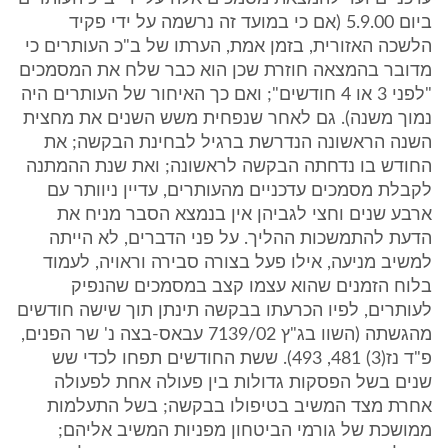
ביום 5.9.00 (אם כי במועד זה נרשמה על ידי פקיד
הלשכה האזורית, בזמן אמת, הערתו של ב"כ העותרים כי
מדובר בהמצאה חוזרת שכן הוא כבר שלח את המסמכים
"לפני 3 או 4 חודשים"; ואם כך האיחור של העותרים היה
נמוך משנה). גם לאחר שנפחית משש השנים את מחצית
השנה הראשונה הנדרשת ברגיל לבחינת הבקשה; את
החודש בו נדחתה הבקשה לראשונה; ואת שנת ההמתנה
לקבלת מסמכים עדכניים מהעותרים, עדיין ניוותר עם
ארבע שנים וחצי לגביהן אין בנמצא הסבר מניח את
הדעת להתמשכות ההליך. על פני הדברים, לא הייתה
למשיב מניעה, אילו פעל בצורה סבירה וראויה, לעמוד
בלוח הזמנים שהוא עצמו קצב במסמכים שהנפיק
לעותרים, לפיו הכרעתו בבקשה תינתן תוך שישה חודשים
מהגשתה (השוו בג"ץ 7139/02 עבאס-בצה נ' שר הפנים,
פ"ד נז(3) 481, 493). ששת החודשים תפחו לכדי שש
שנים בשל הפסקות גדולות בין פעולה אחת לפעולה
אחרת מצד המשיב בטיפולו בבקשה; בשל התעלמות
ממושכת של גורמי הביטחון מפניות המשיב אליהם;