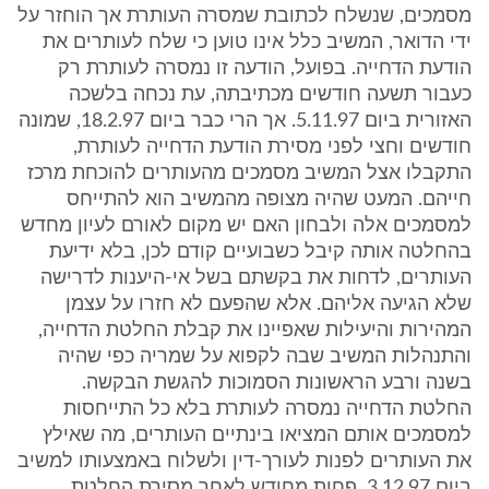
מסמכים, שנשלח לכתובת שמסרה העותרת אך הוחזר על
ידי הדואר, המשיב כלל אינו טוען כי שלח לעותרים את
הודעת הדחייה. בפועל, הודעה זו נמסרה לעותרת רק
כעבור תשעה חודשים מכתיבתה, עת נכחה בלשכה
האזורית ביום 5.11.97. אך הרי כבר ביום 18.2.97, שמונה
חודשים וחצי לפני מסירת הודעת הדחייה לעותרת,
התקבלו אצל המשיב מסמכים מהעותרים להוכחת מרכז
חייהם. המעט שהיה מצופה מהמשיב הוא להתייחס
למסמכים אלה ולבחון האם יש מקום לאורם לעיון מחדש
בהחלטה אותה קיבל כשבועיים קודם לכן, בלא ידיעת
העותרים, לדחות את בקשתם בשל אי-היענות לדרישה
שלא הגיעה אליהם. אלא שהפעם לא חזרו על עצמן
המהירות והיעילות שאפיינו את קבלת החלטת הדחייה,
והתנהלות המשיב שבה לקפוא על שמריה כפי שהיה
בשנה ורבע הראשונות הסמוכות להגשת הבקשה.
החלטת הדחייה נמסרה לעותרת בלא כל התייחסות
למסמכים אותם המציאו בינתיים העותרים, מה שאילץ
את העותרים לפנות לעורך-דין ולשלוח באמצעותו למשיב
ביום 3.12.97, פחות מחודש לאחר מסירת החלטת