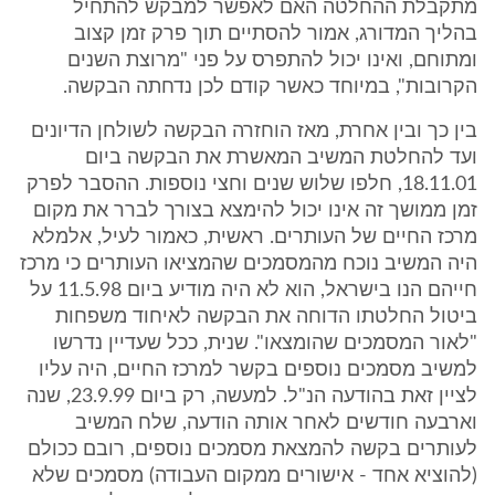
מתקבלת ההחלטה האם לאפשר למבקש להתחיל
בהליך המדורג, אמור להסתיים תוך פרק זמן קצוב
ומתוחם, ואינו יכול להתפרס על פני "מרוצת השנים
הקרובות", במיוחד כאשר קודם לכן נדחתה הבקשה.
בין כך ובין אחרת, מאז הוחזרה הבקשה לשולחן הדיונים
ועד להחלטת המשיב המאשרת את הבקשה ביום
18.11.01, חלפו שלוש שנים וחצי נוספות. ההסבר לפרק
זמן ממושך זה אינו יכול להימצא בצורך לברר את מקום
מרכז החיים של העותרים. ראשית, כאמור לעיל, אלמלא
היה המשיב נוכח מהמסמכים שהמציאו העותרים כי מרכז
חייהם הנו בישראל, הוא לא היה מודיע ביום 11.5.98 על
ביטול החלטתו הדוחה את הבקשה לאיחוד משפחות
"לאור המסמכים שהומצאו". שנית, ככל שעדיין נדרשו
למשיב מסמכים נוספים בקשר למרכז החיים, היה עליו
לציין זאת בהודעה הנ"ל. למעשה, רק ביום 23.9.99, שנה
וארבעה חודשים לאחר אותה הודעה, שלח המשיב
לעותרים בקשה להמצאת מסמכים נוספים, רובם ככולם
(להוציא אחד - אישורים ממקום העבודה) מסמכים שלא