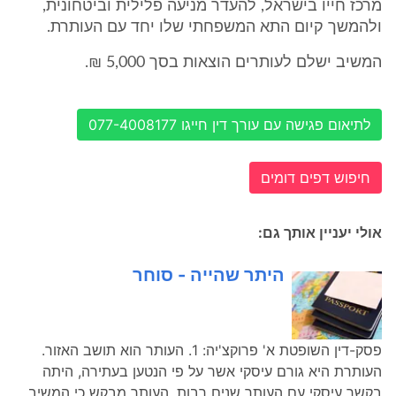
מרכז חייו בישראל, להעדר מניעה פלילית וביטחונית,
ולהמשך קיום התא המשפחתי שלו יחד עם העותרת.
המשיב ישלם לעותרים הוצאות בסך 5,000 ₪.
לתיאום פגישה עם עורך דין חייגו 077-4008177
חיפוש דפים דומים
אולי יעניין אותך גם:
היתר שהייה - סוחר
פסק-דין השופטת א' פרוקצ'יה: 1. העותר הוא תושב האזור.
העותרת היא גורם עיסקי אשר על פי הנטען בעתירה, היתה
בקשר עיסקי עם העותר שנים רבות. העותר מבקש כי המשיב