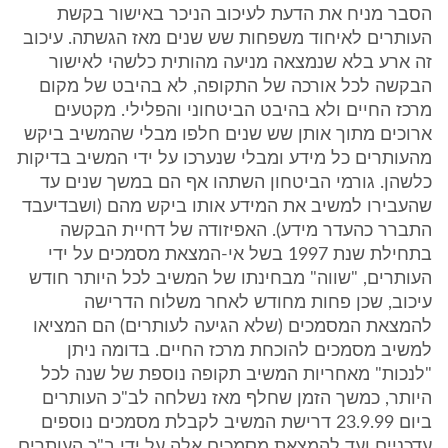
הסבר מניח את הדעת לעיכוב הניכר באישור בקשת
העותרים לאיחוד משפחות שש שנים מאז הגשתה. עיכוב
זה ארע בלא שנמצאה מניעה מהותית כלשהי לאישור
הבקשה לכל אורכה של התקופה, לא בהיבט של מקום
מרכז החיים ולא בהיבט הביטחוני והפלילי. מקטעים
ארוכים מתוך אותן שש שנים חלפו מבלי שהמשיב ביקש
מהעותרים כל מידע ומבלי שנערכו על ידי המשיב בדיקות
כלשהן. גורמי הביטחון השתהו אף הם במשך שנים עד
שהעבירו למשיב את המידע אותו ביקש מהם (ושבדיעבד
התברר כהעדר מידע). האפיזודה של דחיית הבקשה
בתחילת שנת 1997 בשל אי-המצאת מסמכים על ידי
העותרים, "שווה" מבחינתו של המשיב לכל היותר חודש
עיכוב, שכן פחות מחודש לאחר משלוח הדרישה
להמצאת המסמכים (שלא הגיעה לעותרים) הם המציאו
למשיב מסמכים להוכחת מרכז החיים. בדומה ניתן
"לנכות" מאחריות המשיב תקופה נוספת של שנה לכל
היותר, כמשך הזמן שחלף מאז נשלחה לב"כ העותרים
ביום 23.9.99 דרישת המשיב לקבלת מסמכים נוספים
עדכניים ועד להמצאת מסמכים אלה על ידי ב"כ העותרים