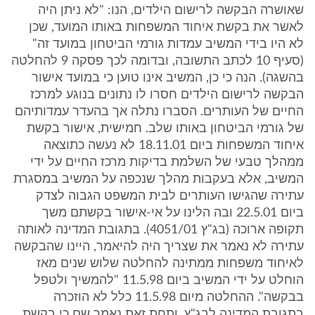
שאושרה הבקשה לרישום הילדים, הנו: "לא ניתן היה
לאשר את בקשת איחוד המשפחות באותו המועד, שכן
לא היו בידי המשיב עמדות גורמי הביטחון במועד זה"
(סעיף 10 לכתב התשובה, ובדומה לכך פסקה 9 להחלטה
בהשגה). הנה כי כן, המשיב אינו טוען כי במועד אישור
הבקשה לרישום הילדים חסרו לו נתונים בנוגע למרכז
החיים של העותרים. הסברו נתלה אך בהעדר עמדותיהם
של גורמי הביטחון באותו שלב. חמישית, אישור בקשת
איחוד המשפחות ביום 18.11.01 לא נעשה כתוצאה
ממהלך טבעי של השלמת בדיקות מרכז החיים על ידי
המשיב, אלא בעקבות מהלך שנכפה על המשיב במסגרת
עתירה שהגישו העותרים לבית המשפט הגבוה לצדק
ביום 22.5.01 ובה הלינו על אי-אישור בקשתם משך
תקופה ארוכה (בג"ץ 4051/01). בתגובת המדינה לאותה
עתירה לא נאמר את שצריך היה להיאמר, היינו שהבקשה
לאיחוד משפחות ממתינה להחלטה שלוש שנים מאז
הוחלט על ידי המשיב ביום 11.5.98 "להמשיך ולטפל
בבקשה". ההחלטה מיום 11.5.98 כלל לא הוזכרה
בתגובת המדינה לבג"ץ, ותחת זאת נאמר שם כי בקשת