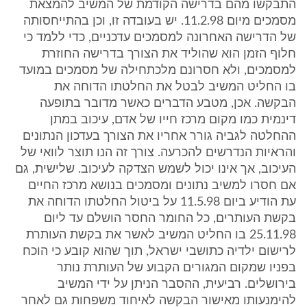
התבקשו מהם בדרישה הקודמת של המשיב להמצאת
מסמכים מיום 11.2.98. יש בעובדה זו, וכן בהתייחסותה
של הדרישה האחרונה למסמכים עדכניים, כדי ללמד כי
חלוף הזמן הוא שהוליד את הצורך בדרישה החוזרת
למסמכים, ולא חסרונם מלכתחילה של מסמכים במועד
בו החליט המשיב לבטל את החלטתו הדוחה את
הבקשה. אכן, מטבע הדברים כאשר מדובר בתופעה
דינמית כמו מקום מרכז חייו של אדם, עיכוב במתן
ההחלטה לגביה גורר אחריו את הצורך בעדכון הנתונים
והראיות הנדרשים להכרעה. צורך זה הנו תוצר לוואי של
העיכוב, אך אינו יכול לשמש הצדקה לעיכוב. שלישית, גם
אם חסרו למשיב נתונים ומסמכים בנושא מרכז החיים
עת הודיע ביום 11.5.98 על ביטול החלטתו הדוחה את
בקשת העותרים, כל החומר החסר הושלם עד ליום
25.11.98 בו החליט המשיב לאשר את בקשת העותרת
לרישום ילדיה כתושבי ישראל, תוך שהוא קובע כי הוכח
בפניו שמקום המגורים הקבוע של העותרת נותר
בירושלים. רביעית, ההסבר הניתן על ידי המשיב
להימנעותו מאישור הבקשה לאיחוד משפחות גם לאחר