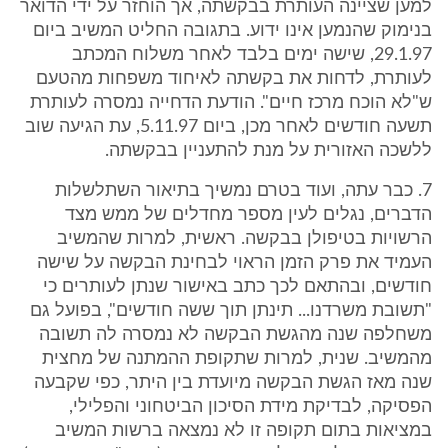
למען שציינה העותרת בבקשתה, אך הוחזר על ידי הדואר
בנימוק שהנמען אינו ידוע. בתגובה החליט המשיב ביום
29.1.97, שישה ימים בלבד לאחר משלוח המכתב
לעותרת, לדחות את בקשתה לאיחוד משפחות מהטעם
ש"לא הוכח מרכז חיים". הודעת הדחייה נמסרה לעותרת
תשעה חודשים לאחר מכן, ביום 5.11.97, עת הגיעה שוב
ללשכה האזורית על מנת להתעניין בבקשתה.
7. כבר עתה, ועוד בטרם נמשיך בתיאור השתלשלות
הדברים, נגלים לעין מספר מחדלים של ממש מצד
הרשויות בטיפולן בבקשה. ראשית, למרות שהמשיב
העמיד את פרק הזמן הראוי לבחינת הבקשה על שישה
חודשים, ובהתאם לכך כתב באישור שנתן לעותרים כי
"תשובת משרדנו... תינתן תוך ששה חודשים", בפועל גם
משחלפה שנה מהגשת הבקשה לא נמסרה לה תשובה
מהמשיב. שנית, למרות שתקופת ההמתנה של מחצית
שנה מאז הגשת הבקשה מיועדת בין היתר, כפי שקבעה
הפסיקה, לבדיקת מידת הסיכון הביטחוני והפלילי,
במציאות בתום תקופה זו לא נמצאה ברשות המשיב