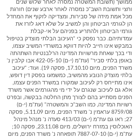
ממושך (תשובת המשטרה נמסרה לאחר שלוש שנים
וחצי ותשובת השב"כ נמסרה לאחר ארבע שנים) חורגת
מכל אמת מידה של סבירות, ומצדיקה לזקוף את המחדל
הן לגורמי הביטחון והן למשיב על שלא דאג לזרז את
גורמי הביטחון ולהתריע בפניהם על אי-קבלת
עמדותיהם. כבר נפסק כי "העיכוב הבלתי מוצדק בטיפול
במבקש אינו חייב להיות דווקא במשרדי המשיב עצמו,
ודי בכך שאחת מרשויות המדינה הרלבנטיות השתהתה
באופן בלתי סביר" (עת"מ (י-ם) 422-05-10 אבו קלבין נ'
משרד הפנים, מיום 17.10.10, פסקה 19). ועוד: "עיכוב
בלתי מוצדק הנובע מהמשיב, כמשמעו בפסק דין דופש,
אינו מתייחס רק לעיכוב שמקורו במשרד הפנים עצמו,
אלא גם לעיכוב שנגרם על ידי מי מהגורמים אשר משרד
הפנים מסתייע בהם לצורך מתן החלטה בבקשה, ובפרט
רשויות המדינה, כמו השב"כ והמשטרה" (עת"מ (י-ם)
8759/08 עראמין נ' משרד הפנים, מיום 5.11.09, פסקה
27; ראו גם עת"מ (י-ם) 413/03 סעדה נ' מנהל מינהל
האוכלוסין במזרח ירושלים, מיום 23.11.08, פסקה 10;
עת"מ (י-ם) 7887-07-10‏‏ תופאחה נ' משרד הפנים, מיום