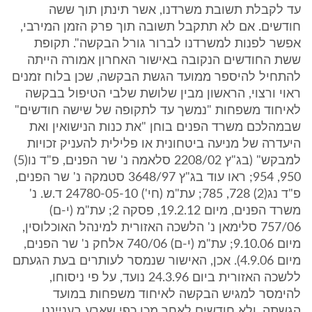
עד לקבלת תשובת משרדנו, אשר תינתן תוך ששה
חודשים. אם לא תתקבל תשובה תוך פרק הזמן המירבי,
אפשר לפנות למשרדנו לברור גורל הבקשה". תקופת
ששת החודשים הנקובה באישור האחרון אמורה הייתה
להתחיל להיספר ממועד הגשת הבקשה, שכן בלוח זמנים
ראוי ורצוי, הראשון מבין שלושת שלבי הטיפול בבקשה
לאיחוד משפחות "נמשך עד לתקופה של שישה חודשים"
שבמהלכם משרד הפנים בוחן "את כנות הנישואין ואת
היעדרה של מניעה ביטחונית או פלילית להעניק זכויות
למבקש" (בג"ץ 2208/02 סלאמה נ' שר הפנים, פ"ד נו(5)
950, 954; ראו עוד בג"ץ 3648/97 סטמקה נ' שר הפנים,
פ"ד נג(2) 728, 785; עת"מ (חי') 24780-05-10 ד.ש. נ'
משרד הפנים, מיום 19.2.12, פסקה 2; עת"מ (י-ם)
757/06 סלימאן נ' הלשכה האזורית למינהל האוכלוסין,
מיום 9.10.06; עת"מ (י-ם) 740/06 אלחק נ' שר הפנים,
מיום 4.9.06). אכן, האישור שנמסר לעותרים בעת הגעתם
ללשכה האזורית ביום 24.3.96 נועד, על פי ניסוחו,
להימסר למגיש הבקשה לאיחוד משפחות במועד
הגשתה, ולא חודשים לאחר מכן כפי שארע בענייננו.