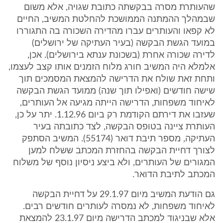
שהעותרת מסרה בבקשתה כתובת שגויה, אלא משום
שבמהלך ההמתנה הממושכת להחלטת המשיב, החיים
לא קפאו והעותרים עברו מהדירה השכורה בה התגוררו
במועד הגשת הבקשה (בעיר העתיקה של ירושלים)
לדירה שכורה אחרת (בשכונת ענתא בירושלים). אכן,
אלמלא היה המשיב חורג מלוח הזמנים אותו קצב לעצמו,
ותחת זאת שולח את הדרישה להמצאת המסמכים תוך
שישה חודשים (ואפילו תוך שנה) ממועד הגשת הבקשה
לאיחוד משפחות, הדרישה הייתה מגיעה אל העותרים,
שעזבו את דירתם הקודמת רק ביום 1.12.96. יתר על כן,
העותרת ציינה בטופס הבקשה, לצד כתובתה בעיר
העתיקה, מספר תיבת דואר (55174). המשיב הסתפק
לצורך דחיית הבקשה בהחזרת המכתב ששלח למען
המגורים של העותרים, ולא ביצע ניסיון נוסף של משלוח
המכתב לתיבת הדואר.
גם הודעת המשיב מיום 29.1.97 על דחיית הבקשה
לאיחוד משפחות, לא נמסרה לעותרים חודשים רבים.
אלא שבניגוד למכתב הדרישה מיום 23.1.97 להמצאת