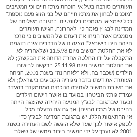
העותרים סורבה בשל אי-הוכחת מרכז חיים וכי המשיבים
"מוכנים לבחון את מרכז חייהם של בני הזוג פעם נוספת"
ככל שימציאו מסמכים רלוונטיים. בתגובה משלימה של
המדינה לבג"ץ נאמר כי "לאחרונה, הגישו העותרים
מסמכים אשר הניחו את דעתם של המשיבים כי מרכז
חייהם הינו בישראל". הצגה זו של הדברים אינה תואמת
לא את החלטת המשיב מיום 11.5.98 (שלאחריה לא
התקבלה על ידו החלטה אחרת הדוחה את הבקשה); לא
את החלטת המשיב מיום 25.11.98 בבקשה לרישום
הילדים (שכבר בה, ולא "לאחרונה" בשנת 2001, הניחה
העותרת את דעתו בדבר מגוריה הקבועים בישראל); ולא
את תשובת המשיב לעתירה הנוכחית המתמקדת בהעדר
עמדת גורמי הביטחון במועד בו אושר רישום הילדים
(בעוד שבתגובה לבג"ץ המניעה היחידה שהוצגה הייתה
בהיבט של מרכז החיים). אך גם אם נתעלם מכל
אי-ההתאמות הללו, יש בתגובת המדינה לבג"ץ כדי
לספק אישור לכך שעד שלא הוגשה לשם העתירה בשנת
2001 לא נערך על ידי המשיב בירור ממשי של שאלת