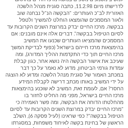
לדרישתו מיום 11.2.98, כתבה סגנית מנהל הלשכה
האזורית לב"כ העותרים: "הבקשה הנ"ל נבחנה שוב
ולאור המסמכים שהומצאו הוחלט להמשיך ולטפל
בבקשה. מרכז החיים יבדק במרוצת השנים הקרובות עד
לסיום הטיפול בבקשה". דברים אלה אינם מובנים: אם
המסמכים שהמציאו העותרים שכנעו את המשיב
בהימצאות מרכז חייהם בישראל (כפוף לבדיקת המשך
מרכז החיים תוך כדי התקדמות ההליך המדורג), ומה
שעיכב את אישור הבקשה היה נושא אחר, כגון קבלת
עמדות גורמי הביטחון, מדוע לא נאמר על כך דבר
במכתב האמור של סגנית מנהל הלשכה ומדוע לא הוצגה
על ידי המשיב באותו מכתב דרישה לקבלת המידע
החסר? אם, לעומת זאת, המשיב לא שוכנע בהימצאות
מרכז החיים בישראל, מפני מה החליט לחזור בו
מהחלטתו הדוחה את הבקשה, ומה פשר האמירה כי
"מרכז החיים יבדק במרוצת השנים הקרובות עד לסיום
הטיפול בבקשה"? כפי שראינו (לעיל פסקה 6), השלב
הראשון של בחינת בקשה לאיחוד משפחות, במסגרתו