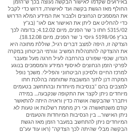
באירועים שקדמו לאישור הבקשה נעוצה בכך ש"הזמן
החולף מאז הגשת בקשה ועד לאישורה, דרוש כדי לקבל
את המסמכים הנחוצים ולצבור את המידע המלא הדרוש
כדי להחליט אם ליתן את האישור אם לאו" (בג"ץ
5315/02 חתו נ' שר הפנים, מיום 4.12.02; בדומה לכך
בג"ץ 5198/06 גיוסי נ' שר הפנים, מיום 18.12.08).
הצדקה זו, היפה למצב דברים רגיל, שוללת מתוכה היא
את ההצדקה להתנהלות המשיב וגורמי הביטחון במקרה
הנדון, שכפי שפורט בהרחבה לעיל חרגה מעל ומעבר
לפרקי הזמן הנחוצים לאיסוף המידע והמסמכים בנוגע
למרכז החיים ולסיכון הביטחוני והפלילי. משכך נופל
המקרה דנן לתוך המשבצת שתוחמה בהלכת חתו
למצבים בהם "בנסיבות מיוחדות ובהתחשב בטעמים
מיוחדים ניתן לקצר את התקופה שנקבעה... במידה
ויתברר שהבקשה אושרה כדין וראויה היתה להתאשר
קודם משנתאשרה וכי רק מחמת רשלנות או טעות לא
ניתן האישור... בין הנסיבות המיוחדות והטעמים
המיוחדים ניתן להתחשב במעבר הזמן מאז הגשת
הבקשה מבלי שהיתה לכך הצדקה" (ראו עוד עע"ם