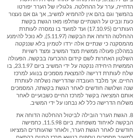
הדחייה, ערר על ההחלטה. גלגוליו של הערר יפורטו
בהמשך וגם בהם אין להחמיא למשיב, אך גם אם נעצור
כעת ונביט על השנתיים שחלפו מאז הגשת בקשת
העותרים (17.10.95) ועד למועד בו נמסרה לעותרת
ההחלטה הדוחה את הבקשה (5.11.97), לא נוכל להימנע
מהמסקנה כי שנתיים אלה ירדו לטמיון בלא שננקטה
במהלכן פעולה ממשית מצד המשיב ומצד רשויות
השלטון האחרות לשם קידום ההכרעה בבקשה. הפעולה
הממשית היחידה ננקטה על ידי המשיב ביום 23.1.97, בו
שלח לעותרת דרישה להמצאת מסמכים בנוגע למרכז
החיים. אך מלבד העובדה שהדרישה נשלחה לעותרת
שנה ושלושה חודשים לאחר הגשת בקשתה, המסמכים
אותם המציאה בקשר למרכז החיים כשבועיים לאחר
משלוח הדרישה כלל לא נבחנו על ידי המשיב.
8. הגשת הערר הובילה לביטול ההחלטה הדוחה את
הבקשה לאיחוד משפחות. ביום 11.5.98, כחמישה
חודשים לאחר הגשת הערר, ולאחר שהעותרים המציאו
למשיב מסמכים נוספים בנושא מרכז החיים בהתאם