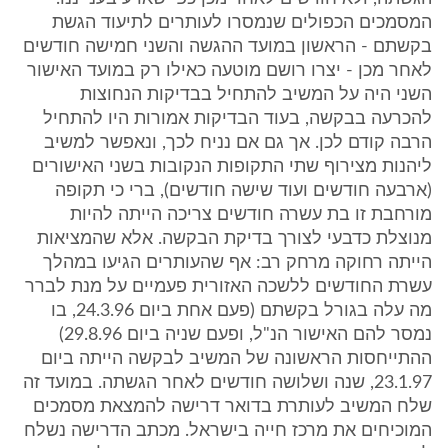
המסמכים הכפולים שנמסרו לעותרים לתיעוד הגשת
בקשתם - הראשון במועד ההגשה והשני חמישה חודשים
לאחר מכן - יצרו רושם מוטעה כאילו רק במועד האישור
השני היה על המשיב להתחיל בבדיקות הנחוצות
להכרעה בבקשה, בעוד הבדיקות אמורות היו להתחיל
הרבה קודם לכן. אך גם אם נניח לכך, ונאפשר למשיב
ליהנות מצירוף שתי התקופות הנקובות בשני האישורים
(ארבעה חודשים ועוד שישה חודשים), ברי כי תקופה
מורחבת זו בת עשרה חודשים צריכה הייתה להיות
מנוצלת כדבעי לצורך בדיקת הבקשה. אלא שהמציאות
הייתה רחוקה מרחק רב: אף שהעותרים הגיעו במהלך
עשרת החודשים ללשכה האזורית פעמיים על מנת לברר
מה עלה בגורל בקשתם (פעם אחת ביום 24.3.96, בו
נמסר להם האישור הנ"ל, ופעם שניה ביום 29.8.96)
ההתייחסות הראשונה של המשיב לבקשה הייתה ביום
23.1.97, שנה ושלושה חודשים לאחר הגשתה. במועד זה
שלח המשיב לעותרת בדואר דרישה להמצאת מסמכים
המוכיחים את מרכז חייה בישראל. מכתב הדרישה נשלח