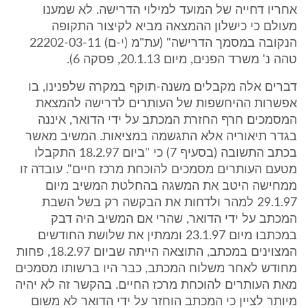
אחריו דחייה של המועד למילוי הדרישה. לא שמענו
מעולם כי כישלון ההמצאה מביא לקיצור התקופה
הנקובה במסמך הדרישה" (עת"מ (י-ם) 22202-03-11
טהה נ' משרד הפנים, מיום 20.1.13, פסקה 6).
דברים אלה מקבלים משנה-תוקף במקרה שלפנינו, בו
אפשרות ההיחשפות של העותרים לדרישה להמצאת
המסמכים חרף החזרת המכתב על ידי הדואר, איננה
בגדר תיאוריה אלא התגשמה במציאות. המשיב מאשר
בכתב התשובה (בסעיף 7) כי "ביום 18.2.97 התקבלו
מטעם העותרים מסמכים להוכחת מרכז חיים". עובדה זו
ממחישה היטב את המשגה בהחלטת המשיב מיום
29.1.97 למהר ולדחות את הבקשה רק בשל השבת
המכתב על ידי הדואר, שהרי אם המשיב היה דבק
במכתבו מיום 23.1.97 וממתין את שלושת החודשים
המצוינים במכתב, התוצאה הייתה שביום 18.2.97, פחות
מחודש לאחר משלוח המכתב, כבר היו ברשותו מסמכים
מאת העותרים להוכחת מרכז החיים. בהקשר זה לא יהיה
מיותר לציין כי המכתב הוחזר על ידי הדואר לא משום