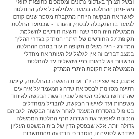
ובשל הצורך בעדכוני נתונים ומסמכים כתוצאת לוואי
מאי-מתן ההחלטה במועד. אלמלא כל אלה, ההחלטה
לאשר את הבקשה הייתה מתקבלת מספר שנים קודם
למועד בו התקבלה לבסוף, והעותר - שבמועד החלטת
הממשלה היה חסר שנה ותשעה חודשים להשלמת
תקופת 27 החודשים של היתרי המת"ק בגדרי ההליך
המדורג - היה משלים תקופה זו עוד בטרם ההחלטה.
במצב דברים זה אין לגלגל על העותר את מחדלי
הרשויות ויש לראותו כמי שהשלים עד להחלטת
הממשלה את תקופת היתרי המת"ק.
אמנם, כפי שציינה יו"ר ועדת ההשגה בהחלטתה, קיימת
רתיעה מסוימת לבסס את שדרוג המעמד על אירועים
שהתרחשו בשלבי הטיפול שבין הגשת הבקשה לאיחוד
משפחות ועד לאישור הבקשה, להבדיל ממחדלים
בטיפול בהסדרת המעמד לאחר אישור הבקשה, לגביהם
הנכונות לאפשר את השדרוג חרף החלטת הממשלה
גדולה יותר. אלא שבפסק הדין של בית המשפט העליון
שנדרש לסוגיה זו, הוסבר כי הרתיעה מהתחשבות