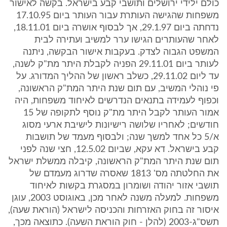
כולם ילידי ירושלים ותושבי קבע בישראל. בקשה לאישור
משפחות שהגישה העותרת עבור העותר ביום 17.10.95
נדחתה ביום 29.1.97, אך לבסוף אושרה ביום 18.11.01,
לאחר שהעותרים הגישו ערר למשיב ועתירה לבית
המשפט הגבוה לצדק. בעקבות אישור הבקשה, ניתנה
לעותר ביום 29.11.01 הפניה לקבלת היתר מת"ק לשנה,
עד ליום 29.11.02, כשלב ראשון של ההליך המדורג. על
פי נוהלי המשיב, עם תום שנת היתר המת"ק הראשונה,
וכפוף לעמידה בתנאים הנדרשים לאיחוד משפחות, היה
אמור העותר לקבל היתר מת"ק נוסף לתקופה של 15
חודשים; לאחריו שלושה רישיונות לישיבת ארעי מסוג
א/5 כל אחד למשך שנה; ולבסוף מעמד של תושבות
קבע בישראל. דא עקא, שביום 12.5.02, חצי שנה לפני
תום שנת היתר המת"ק הראשונה, קיבלה ממשלת ישראל
את החלטתה מס' 1813 שאסרה שדרוג מעמדם של
תושבי אזור יהודה ושומרון במסגרת בקשות לאיחוד
משפחות. למעלה משנה לאחר מכן, באוגוסט 2003, עוגן
איסור זה בחוק האזרחות והכניסה לישראל (הוראת שעה),
תשס"ג-2003 (להלן - חוק הוראת השעה). כתוצאה מכך,