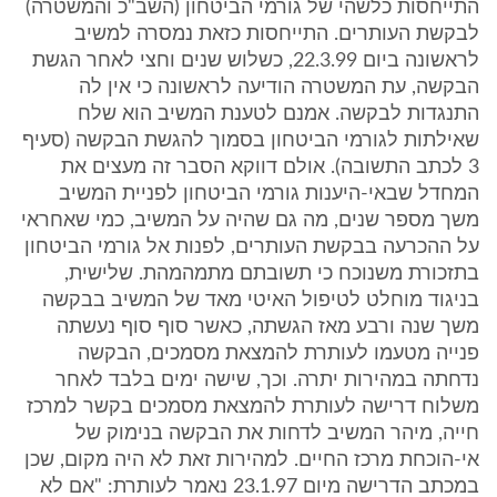
התייחסות כלשהי של גורמי הביטחון (השב"כ והמשטרה)
לבקשת העותרים. התייחסות כזאת נמסרה למשיב
לראשונה ביום 22.3.99, כשלוש שנים וחצי לאחר הגשת
הבקשה, עת המשטרה הודיעה לראשונה כי אין לה
התנגדות לבקשה. אמנם לטענת המשיב הוא שלח
שאילתות לגורמי הביטחון בסמוך להגשת הבקשה (סעיף
3 לכתב התשובה). אולם דווקא הסבר זה מעצים את
המחדל שבאי-היענות גורמי הביטחון לפניית המשיב
משך מספר שנים, מה גם שהיה על המשיב, כמי שאחראי
על ההכרעה בבקשת העותרים, לפנות אל גורמי הביטחון
בתזכורת משנוכח כי תשובתם מתמהמהת. שלישית,
בניגוד מוחלט לטיפול האיטי מאד של המשיב בבקשה
משך שנה ורבע מאז הגשתה, כאשר סוף סוף נעשתה
פנייה מטעמו לעותרת להמצאת מסמכים, הבקשה
נדחתה במהירות יתרה. וכך, שישה ימים בלבד לאחר
משלוח דרישה לעותרת להמצאת מסמכים בקשר למרכז
חייה, מיהר המשיב לדחות את הבקשה בנימוק של
אי-הוכחת מרכז החיים. למהירות זאת לא היה מקום, שכן
במכתב הדרישה מיום 23.1.97 נאמר לעותרת: "אם לא