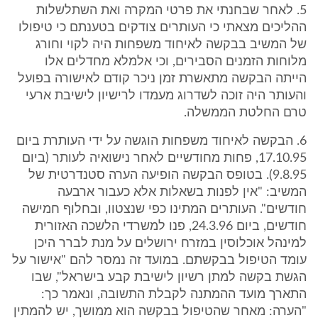
5. לאחר שבחנתי את פרטי המקרה ואת השתלשלות
ההליכים מצאתי כי העותרים צודקים בטענתם כי טיפולו
של המשיב בבקשה לאיחוד משפחות היה לקוי וחורג
מלוחות הזמנים הסבירים, וכי אלמלא מחדלים אלו
הייתה הבקשה מתאשרת זמן ניכר קודם לאישורה בפועל
והעותר היה זוכה לשדרוג מעמדו לרישיון לישיבת ארעי
טרם החלטת הממשלה.
6. הבקשה לאיחוד משפחות הוגשה על ידי העותרת ביום
17.10.95, פחות מחודשיים לאחר נישואיה לעותר (ביום
9.8.95). בטופס הבקשה הופיעה הערה סטנדרטית של
המשיב: "אין לפנות בשאלות אלא כעבור ארבעה
חודשים". העותרים המתינו כפי שנצטוו, ובחלוף חמישה
חודשים, ביום 24.3.96, פנו למשרדי הלשכה האזורית
למינהל אוכלוסין במזרח ירושלים על מנת לברר היכן
עומד הטיפול בבקשתם. במועד זה נמסר להם "אישור על
הגשת בקשה למתן רשיון לישיבת קבע בישראל", שבו
התארך מועד ההמתנה לקבלת התשובה, ונאמר כך:
"הערה: מאחר שהטיפול בבקשה הוא ממושך, יש להמתין