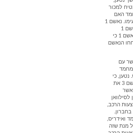
ך נטען,
ת הנשק שהבטיח למכור
וסיף ושאל את מחמד האם
לחאג' יש כעת נשק ומחמד השיב כי אין לו, ונתן לו לשוחח עם חאג', שהיה עימו. נאשם 1
שאל את חאג' האם יש לו נשק וציין כי הוא מעוניין בנשק, וחאג' הבטיח לנאשם 1
שבעזרת השם יהיה טוב והעביר לנאשם 1 את מחמד. נאשם 1 שב ואמר לנאשם 1 כי
חחו הנאשם
תב האישום, נטען, כי ביום 16.7.11 קשר הנאשם 1 קשר עם
 מחמד
נטען, כי
לצורך ביצוע העסקה, ביום 17.7.11 בסילוואן שבירושלים, נתן נאשם 1 לנאשם 3 את
אשר
לסילוואן
ואן לחברון, באמצעות הרכב,
חברון.
ל מחמד ואידריס,
יו על מנת שזה