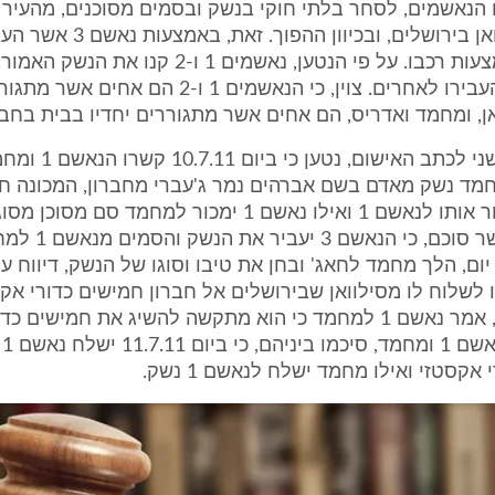
 הנאשמים, לסחר בלתי חוקי בנשק ובסמים מסוכנים, מהעיר 
לשכונת סילוואן בירושלים, ובכיוון ההפוך. 
הסחורה באמצעות רכבו. על פי הנטען, נאשמים 1 ו-2 קנו 
לסחור בו ולהעבירו לאחרים. צוין, כי הנאשמים 1 ו-2 הם א
ן, ומחמד ואדריס, הם אחים אשר מתגוררים יחדיו בבית בחבר
3. באישום השני לכתב האישום,
חמד נשק מאדם בשם אברהים נמר ג'עברי מחברון, המכונה חאג
"חאג'"), וימכור אותו לנאשם 1 ואילו נאשם 1 ימכור למחמד סם 
במסגרת הקשר סוכם, כ
ום, הלך מחמד לחאג' ובחן את טיבו וסוגו של הנשק, דיווח ע
ו לשלוח לו מסילוואן שבירושלים אל חברון חמישים כדורי אקס
בהמשך היום, אמר נאשם 1 למחמד כי הוא מתקשה להשיג את חמישים כד
האק
אקסטזי ואילו מחמד ישלח לנאשם 1 נשק.