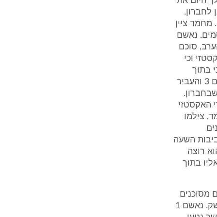
י יישלח אליו במהלך היום את
סילוואן לחברון.
ם 1 נשק אחר תוצרת ארצות הברית בשווי של 16,500 ₪. מחמד ציין
 נאשם 1 ישלח לו את הסמים. נאשם
רב, סוכם
, חמישים כדורי אקסטזי וכי
 כי בתוך
יומיים שלושה יעבירו את הנשק. בהמשך הערב, קרא אליו נאשם 1 את נאשם 3 והעביר
בחברון.
דורי האקסטזי
. בעת ששהה נאשם 3 אצל מחמד, צילמו
ים
 המדובר. בסביבות השעה
 כי הוא רוצה
ם 1 מצידו אמר לנאשם 3 כי יגיע אליו בתוך
 וסוגי סמים מסוכנים
מסוג חשיש ואקסטזי וכן על סוג הנשק, הכול על מנת למשש את מכירת הנשק. נאשם 1