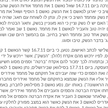
י מחמד על כוונתו למכור את הנשק המוצע לאדם אחר. בהמש
שבשיחה שנערכה ביום 14.7.11 שאל נאשם 1 את מחמד אודו
לו, ומחמד השיב כי יארגן לנאשם 1 את הנשק. נאשם 1 ה
בנשק אחד טוב ומחמד השיב בחיוב. גם בהמשך היום שבו ושו
8. באישום השלישי לכ
, לפיו ירכוש מהם אקדח (להלן: "הנשק"), אשר יירכש על ידי
, ובתמורה לכך ימכור להם אקדח "ברטה" וסמים מסוג חשיש. 
ואת הסמים כדי שזה יעבירם אל חזקתם של מחמד ואידריס 
יר אליו את הנשק שנמצא בחזקתם של מחמד ואידריס מחברון 
(להלן:"העסקה הראשונה"). באותו יום, נסע נאשם 3 מסילו
ו אקדח הברטה והסמים והעבירם אל מחמד ואידריס, אשר ב
בהמשך נטען, שלאחר שנאשם 3 העביר את אקדח הברטה והסמים א
נתנו מחמד ואדריס לנאשם 3 את הנשק כאשר הוא במצב מפורק לחלק