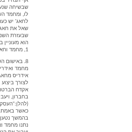
אף הצהיר בפנ
הוא מעוניין 
1, מחמד וחאג' בדבר הנשק, טיבו וסוגו.
מחמד ואידריס
אידריס מחאג'
אקדח הברטה 
בחברון, ויעב
כאשר באמתחת