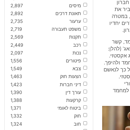
חברון
מיסים
2,897
זאת, באמצעות נאשם 3 אשר העביר את
תאונת דרכים
2,892
את הנשק האמור, במטרה
ערעור
2,735
חים אשר מתגוררים יחדיו
משפט תעבורה
2,719
ון.
תקנות
2,569
 נטען כי ביום 10.7.11 קשרו הנאשם 1 ומחמד, קשר
רכב
2,449
' (להלן:
נכות
2,097
מסוכן מסוג אקסטזי.
פיטורים
1,556
י הנאשם 3 יעביר את הנשק והסמים מנאשם 1 למחמד ולהיפך.
צבא
1,549
ל כך לנאשם
הצעות חוק
1,463
טזי.
ורי
דיני חברות
1,423
סטזי. הנאשם 1 ומחמד, סיכמו ביניהם, כי ביום 11.7.11 ישלח נאשם 1 למחמד
עורך דין
1,390
קרקעות
1,388
ביטוח לאומי
1,371
חוק
1,332
חוב
1,324