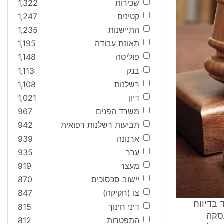
שכירות
1,322
קטינים
1,247
התיישנות
1,235
תאונת עבודה
1,195
פוליסה
1,148
בנק
1,113
רשלנות
1,108
דיון
1,021
משרד הפנים
967
תביעות רשלנות רפואית
942
ארנונה
939
ערר
935
מעצר
919
יישוב סכסוכים
870
צו (חקיקה)
847
יך מחמד בדיווח
דיני חינוך
815
עסקה
התפטרות
812