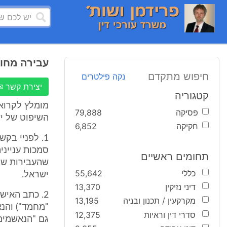
עבירה מחוץ
חיפוש מתקדם
נקה פילטרים
יצירת קשר ✉
קטגוריה
מומלץ לקרוא
פסיקה
79,888
השיפוט של י
חקיקה
6,852
סמכות ענייני
תחומים ראשיים
שהעבירות שי
כללי
55,642
ישראל.
דיני נזיקין
13,370
מקרקעין / תכנון ובניה
13,195
סדרי דין וראיות
12,375