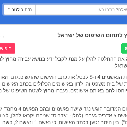
נקה פילטרים
 לתחום השיפוט של ישראל
סמ
חיפוש 
 את ההחלטה להלן על מנת לקבל ידע בנושא עבירה מחוץ ל
שראל:
1. לפניי בקשת הנאשמים 4 ו-5 לבטל את כתב האישום שהוגש כנגד
ת של בית משפט זה, לדון באישומים הכלולים בכתב האישום 
וחסו להם באותם אישומים, נעברו מחוץ לשטח השיפוט של מ
2. כתב האישום המדובר הוגש נגד ש
"מחמד") והנאשם 5 אדריס געברי (להלן: "אדריס" שניהם יקראו להלן, ל
גם "הנאשמים"). בין היתר נטע