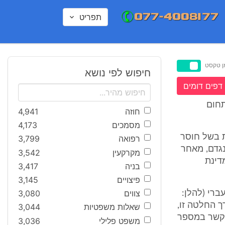
תפריט
ן טקסט
חיפוש לפי נושא
דפים דומים
תחום
חוזה
4,941
מסמכים
4,173
ם, וזאת בשל חוסר
רפואה
3,799
נגדם, מאחר
מקרקעין
3,542
דינת
בניה
3,417
פיצויים
3,145
צווים
3,080
ישה נאשמים ובהם הנאשם 4 מחמד געברי (להלן:
צורך החלטה זו,
שאלות משפטיות
3,044
ן בכתב האישום, כי נאשם 1 ונאשם 2, קשרו קשר במספר
משפט פלילי
3,036