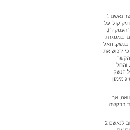
11. באישום השישי לכתב האישום, נטען כי ביום 25.7.11 או בסמוך לכך, קשר נאשם 1
ש מחמד מחאג' נשק מסוג "CZ" וכן משתיק קול. על
 בתמורה לכ- 20,000 ₪ (להלן: "העסקה"),
באותו יום, במסגרת
 מעוניין בנשק. חאג'
של הנשק. נאשם 1 אמר לחאג' כי ירכוש את
ביום 25.7.11, במסגרת הקשר
דיעתו המלאה, והחל
ל הנשק
ו הנאשם 1 ומחמד להשיג מימון
 בבקשה לקבל ממנו 5,000 ₪ כהלוואה, אך
בקשתו של נאשם 1, פנה נאשם 1 למחמד בבקשה
ב. מחמד השיב בשלילה לבקשתו של נאשם 1 ושכנע את נאשם 1 לפנות שוב לנאשם 2