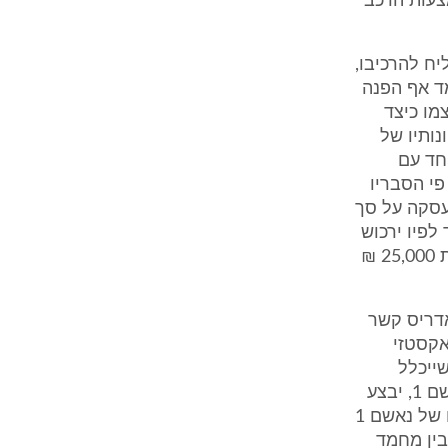
ירו באמצעות הרכב
, ולאחר שזה לא הצליח להרכיבו,
כיצד להרכיבו. מחמד אף הפנה
י הזדמנויות, על מנת שחאג' יסביר לנאשם 1 בעצמו כיצד
יסיונותיו של
עם נאשם 2, אשר היה יחד עם
 על פי הסבריו
אשם 1 ומחמד במהלך העסקה על סך
ר נאשם 1 קשר עם מחמד לפיו ירכוש
ממנו נשק נוסף מאותו סוג שקנה ממחמד ואדריס בעסקה הראשונה, תמורת 25,000 ₪
21.7.1 קשרו המחמד ואדריס קשר
דורי אקסטזי
" שייכלל
בעסקה ולאחר שהגיעו להבנה, סוכם בין הנאשמים כי שליח מטעמו של נאשם 1, יבצע
את המשלוח ויעביר שתי פלטות "חשיש" וחמישים כדורי "אקסטזי" מחזקתו של נאשם 1
תם של מחמד ואדריס בחברון. עוד סוכם בין הנאשם 1, לבין מחמד