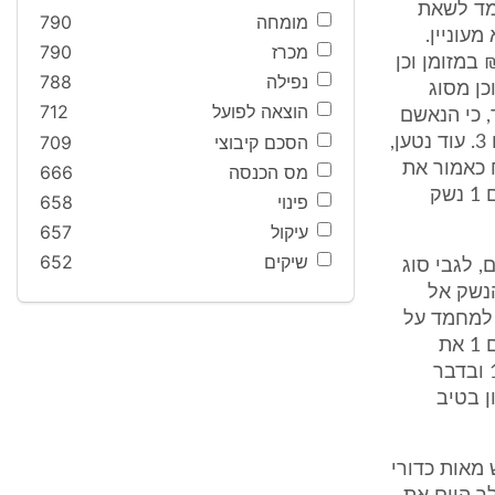
על. במהלך אותו יום, המשיכו הנאשם 1 ומחמד לשאת
מומחה
790
 את הנשק בו הוא מעוניין.
מכרז
790
נו בדבר דרישתו של חאג' לקבל התמורה לנשק בסך של 16,800 ₪ במזומן וכן
נפילה
788
כן מסוג
הוצאה לפועל
712
סוכם בין הנאשם 1 לבין מחמד, כי הנאשם
הסכם קיבוצי
709
1 יישלח למחמד חמישים כדורי אקסטזי מסילוואן לחברון, באמצעות נאשם 3. עוד נטען,
, סוכם בין הנאשם 1 למחמד, כי נאשם 1 ישלח כאמור את
מס הכנסה
666
חמישים כדורי האקסטזי למחמד בבוקר יום ה-12.7.11. מחמד הציע לנאשם 1 נשק
פינוי
658
עיקול
657
שיקים
652
תנו הנאשם 1 ומחמד ביניהם, לגבי סוג
הנשק אל
ם 1 באותו לילה. בשיחה שהתקיימה בהמשך אותו היום, דיווח נאשם 1 למחמד על
סוג כדורי האקסטזי אותו הוא מעוניין לשלוח למחמד, ומחמד העביר לנאשם 1 את
אדריס, אשר דן עם נאשם 1 בדבר סוג וטיב כדורי האקסטזי שהציע נאשם 1 ובדבר
כו הנאשם 1 ומחמד לדון בטיב
יש ברשותו חמש מאות כדורי