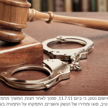
4. בהמשך האישום נטען, כי ביום 11.7.11, סמוך לאחר חצות, המש
ם 1 על טיב, סוגו ומחירו של הנשק והשניים, התמקחו על התמורה ב