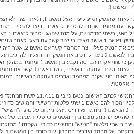
יעביר את הנשק אל נאשם 1. נאשם 3 לקח את הנשק מחברון והעב
די נאשם 1.
9. עוד נטען, כי לאחר שהנשק הגיע ליעדו אצל נאשם 1
יצר נאשם 1 קשר עם מחמד, שניסה להסביר לנאשם 1 
את נאשם 1 אל חאג', בשת
להרכיב את הנשק. נאשם 1 אישר מצידו כי יצור קשר עם חאג'. לאחר שנ
נאשם 1 להרכיב את הנשק כשלו, יצר המחמד קשר 
נאשם 1, והסביר לנאשם 2 כיצד להרכיב את הנשק, וזה הצליח להרכיבו
של מחמד. נטען כי שווי אקדח הברטה נקבע בין נ
של 16,000 ₪. לאחר סיום העסקה הראשונה, קש
י אקסטזי.
10. באישום החמישי לכתב האישום, נטען כי ביום 1
עם נאשם 1, לפיו ימכור להם נאשם 1 שתי פלטות "חשיש" וחמישים כ
(להלן:"העסקה"). הנאשם 1, מחמד ואידריס ניהלו מיקום על סוג ה"חשיש
בסילוואן, אל חזק