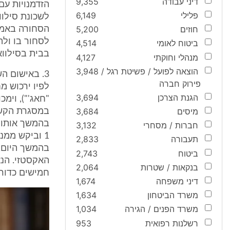
דיני עבודה
9,355
הזדמנויות עם
פלילי
6,149
חוזים
5,200
ביטוח לאומי
4,514
בבית בסילווא
מנהלי וחוקתי
4,127
הוצאה לפועל / פשיטת רגל /
3,948
פירוק חברה
לפיו ירכוש מ
הגנת הצרכן
3,694
מיסים
3,684
בהמשך אותו י
חברות / מסחרי
3,132
1 וביקש ממנ
תעבורה
2,833
ביטוח
2,743
בנקאות / שטרות
2,064
חמישים כדורי 
דיני משפחה
1,674
משרד הביטחון
1,634
משרד הפנים / הגירה
1,034
רשלנות רפואית
953