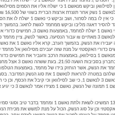
אקסטזי (להלן: "הסמים"). מחמד מצידו אמר לנאשם 1 כ
הנשק מחברון לסילוואן וביקש מנאשם 1 כי ישלח אליו את הסמים מ
מחמד הציע לנאש
בפני נאשם 1 כי אין לו במה לסחור, ושב וביקש כי
ד להסיר דאגה מליבו וביקש ממחמד לגשת לחאג'. בהמשך הע
בין השניים, כי נאשם 1 ישלח למחמד, באמצעות נאשם 3
מחמד ישלח לנאשם 3 מאתיים ₪ עבור הנסיעה. באשר לנשק, ציין מחמד
ם כדורי האקסטזי על מנת שזה יעבירם מסילוואן אל מחמד ש
נאשם 3 יצא מנאשם 1 בסילוואן, באמצעות הרכב והעביר את חמישים כ
אל מחמד שבחברון בסביבות השעה 21:50
ם 3 ומחמד את הנשק, אשר הוחזק בידו של מחמד, באמצעות הטלפונ
הסלולאריים שלהם במטרה להראות לנאשם 1 את סוג הנשק
21:51 דיווח נאשם 3 לנאשם 1, כי שב לסילוואן וכי קיבל את הכסף, וכן
להראות לנאשם 1 תמונה של הנשק. נאש
7. ביום 13.7.11 המשיכו לשאת ולתת נאשם 1 ומחמד בדבר טיב