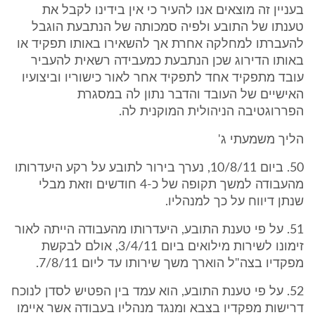
בעניין זה מוצאים אנו להעיר כי אין בידינו לקבל את
טענתו של התובע ולפיה סמכותה של הנתבעת הוגבל
להעברתו למחלקה אחרת אך להשאירו באותו תפקיד או
באותו הדירוג שכן הנתבעת כמעבידה רשאית להעביר
עובד מתפקיד אחד לתפקיד אחר לאור כישוריו וביצועיו
האישיים של העובד והדבר נתון לה במסגרת
הפררוגטיבה הניהולית המוקנית לה.
הליך משמעתי ג'
50. ביום 10/8/11, נערך בירור לתובע על רקע היעדרותו
מהעבודה למשך תקופה של כ-4 חודשים וזאת מבלי
שנתן דיווח על כך למנהליו.
51. על פי טענת התובע, היעדרותו מהעבודה הייתה לאור
זימונו לשירות מילואים ביום 3/4/11, אולם לבקשת
מפקדיו בצה"ל הוארך משך שירותו עד ליום 7/8/11.
52. על פי טענת התובע, הוא עמד בין הפטיש לסדן לנוכח
דרישות מפקדיו בצבא ומנגד מנהליו בעבודה אשר איימו