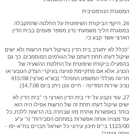
המסגרת הנורמטיבית
26. היקף הביקורת השיפוטית על החלטה שהתקבלה
במסגרת הליך משמעתי נדון מספר פעמים בבית הדין
הארצי אשר קבע כי:
"ככלל לא יתערב בית הדין בשיקול דעת הרשות ולא ישים
שיקול דעתו תחת דעתם של הגורמים המוסמכים. כך גם
בהפעילו ביקורת שיפוטית על החלטת ההשעיה של
הנציג, אלא אם מתקיימת פגיעה בעיקרי הצדק הטבעי או
חריגה מכללי המשפט המנהלי" (בש"א (ארצי) 415/08
נציב שירות המדינה - חיים גונן ניתן ביום 14.7.08).
27. עוד נקבע על ידי בית הדין הארצי כי "בית הדין לא
ישים שיקול דעתו תחת זה של הרשות אפילו היה הוא
בוחר באפשרות אחרת מזו שבחרה בה הרשות ללכת, כל
עוד מצויה אותה אפשרות במתחם הסבירות" (ר' ע"ע
1123/00 בי"ס תיכון עירוני כל ישראל חברים בת"א-יפו -
יצחק צויזנר).