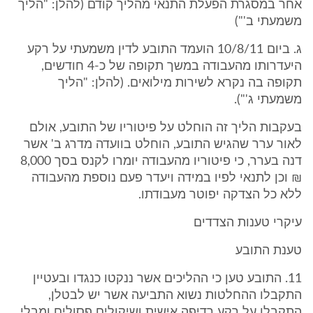
אחר במסגרת הפעלת התנאי מהליך קודם (להלן: "הליך
משמעתי ב'")
ג. ביום 10/8/11 הועמד התובע לדין משמעתי על רקע
היעדרותו מהעבודה במשך תקופה של כ-4 חודשים,
תקופה בה נקרא לשירות מילואים. (להלן: "הליך
משמעתי ג'").
בעקבות הליך זה הוחלט על פיטוריו של התובע, אולם
לאור ערר שהגיש התובע, הוחלט בוועדה מדרג ב' אשר
דנה בערר, כי פיטוריו מהעבודה יומרו לקנס בסך 8,000
₪ וכן לתנאי לפיו במידה ויעדר פעם נוספת מהעבודה
ללא כל הצדקה יפוטר מעבודתו.
עיקרי טענות הצדדים
טענת התובע
11. התובע טען כי ההליכים אשר ננקטו כנגדו ובעטיין
התקבלו ההחלטות נשוא התביעה אשר יש לבטלן,
התקבלו על רקע רדיפה אישית ושיקולים פסולים ומבלי