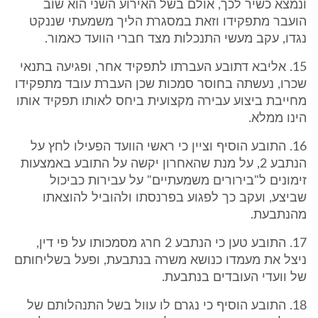
ונמצא כשיר לכך, אולם בשל האירוע השני הוא שוב
הועבר מתפקידו וזאת במסגרת הליך משמעתי שננקט
נגדו, עקב מעשי התנכלות מצד חברי הוועד כאמור.
15. אליבא דתובע העברתו לתפקיד אחר, ופגיעה בתנאי
שכרו, נעשתה בחוסר סמכות שכן העברת עובד מתפקידו
מחייבת ביצוע עבירה מקצועית ביחס לאותו תפקיד אותו
הינו ממלא.
16. התובע הוסיף וציין כי ראשי הוועד הפעילו לחץ על
הנתבע 2, על מנת שהאחרון יקשה על התובע באמצעות
זימונים ל"בירורים משמעתיים" על עבירות כביכול
שביצע, ועקב כך לפגוע בפרנסתו ולהוביל להוצאתו
מהנתבעת.
17. התובע טען כי הנתבע 2 חרג מסמכותו על פי דין,
ניצל את מעמדו כנושא משרה בנתבעת, ופעל בשליחותם
של וועדי העובדים בנתבעת.
18. התובע הוסיף כי נגרם לו עוול בשל התנהלותם של