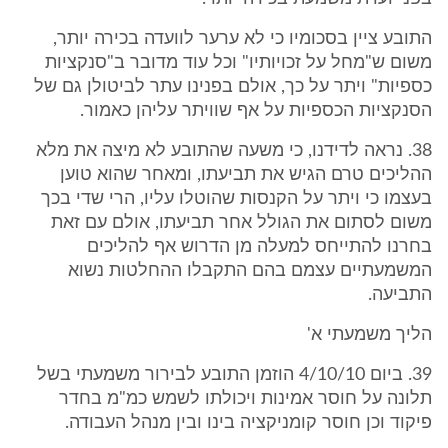
התובע ציין בסכומיו כי לא ערער לוועדה בכירה יותר,
משום ש"מחל על זכויותיו" וכל עוד מדובר ב"סנקציות
כספיות" ויתר על כך, אולם בפנינו עתר לביטולן גם של
הסנקציות הכספיות על אף שוויתר עליהן כאמור.
38. נראה לדידנו, כי משעה שהתובע לא מיצה את מלא
ההליכים טרם הגיש את תביעתו, ומאחר שהוא טוען
בעצמו כי ויתר על הקנסות שהוטלו עליו, הרי שדי בכך
משום לסתום את הגולל אחר תביעתו, אולם עם זאת
בחרנו להתייחס למעלה מן הדרוש אף להליכים
המשמעתיים עצמם בהם התקבלו ההחלטות נשוא
התביעה.
הליך משמעתי א'
39. ביום 4/10/10 הוזמן התובע לבירור משמעתי בשל
תלונה על חוסר אמינות ויכולתו לשמש כמ"מ בחדר
פיקוד וכן חוסר קומניקציה בינו ובין מנהל העבודה.