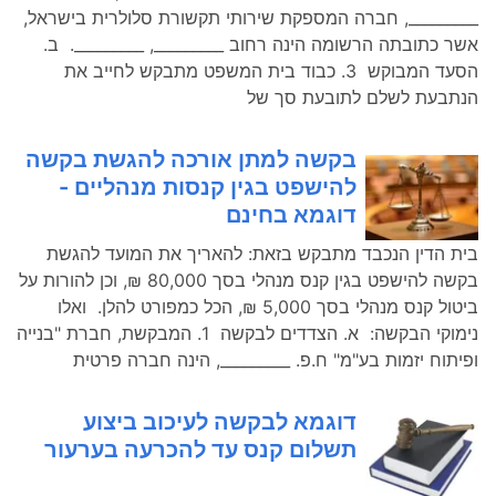
_________, חברה המספקת שירותי תקשורת סלולרית בישראל,
אשר כתובתה הרשומה הינה רחוב _________, _________. ב.
הסעד המבוקש 3. כבוד בית המשפט מתבקש לחייב את
הנתבעת לשלם לתובעת סך של
בקשה למתן אורכה להגשת בקשה
להישפט בגין קנסות מנהליים -
דוגמא בחינם
בית הדין הנכבד מתבקש בזאת: להאריך את המועד להגשת
בקשה להישפט בגין קנס מנהלי בסך 80,000 ₪, וכן להורות על
ביטול קנס מנהלי בסך 5,000 ₪, הכל כמפורט להלן. ואלו
נימוקי הבקשה: א. הצדדים לבקשה 1. המבקשת, חברת "בנייה
ופיתוח יזמות בע"מ" ח.פ. _________, הינה חברה פרטית
דוגמא לבקשה לעיכוב ביצוע
תשלום קנס עד להכרעה בערעור