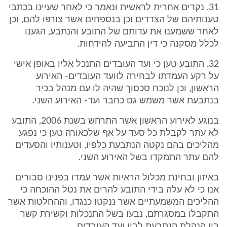
31. נקדים אחרית לראשית ונאמר כי לאחר שעיינו בכתבי
טענותיהם של הצדדים וכן בנספחים אשר צורפו להם, וכן
לאחר ששמענו את עדותם של התובע והנתבע, הגענו
לכלל מסקנה כי דין התביעה להידחות.
32. התובע טען כי ועד העובדים התנכל אליו באופן אישי
על רקע העמדתו לבחירה לוועד העובדים- האירוע
הראשון, וכן לנוכח סכסוך שהיה לו עם מנהל בכיר
בנתבעת אשר משמש גם כחבר ועד- האירוע השני.
בנוגע לאירוע הראשון אשר התרחש בשנת 2006, התובע
לא עתר לקבלת כל סעד על אף שלכאורה טען כי נפגע
מהליכים בהם נקטה הנתבעת כלפיו, וטענותיו והסעדים
להם עתר התמקדו בשל האירוע השני.
באיזון ובחינת מכלול הראיות אשר עמדו בפנינו סבורים
אנו כי לא עלה בידי התובע להרים את נטל ההוכחה כי
ההליכים המשמעתיים אשר ננקטו כנגדו, וההחלטות אשר
התקבלו במסגרתם, נבעו בשל התנכלות וקשירת קשר
בין הנהלת הנתבעת לבין ועד העובדים.