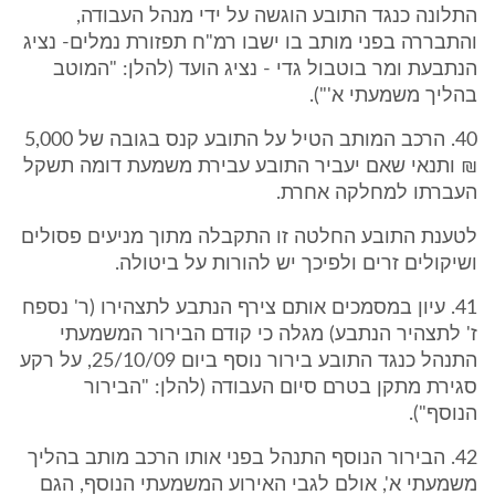
התלונה כנגד התובע הוגשה על ידי מנהל העבודה,
והתבררה בפני מותב בו ישבו רמ"ח תפזורת נמלים- נציג
הנתבעת ומר בוטבול גדי - נציג הועד (להלן: "המוטב
בהליך משמעתי א'").
40. הרכב המותב הטיל על התובע קנס בגובה של 5,000
₪ ותנאי שאם יעביר התובע עבירת משמעת דומה תשקל
העברתו למחלקה אחרת.
לטענת התובע החלטה זו התקבלה מתוך מניעים פסולים
ושיקולים זרים ולפיכך יש להורות על ביטולה.
41. עיון במסמכים אותם צירף הנתבע לתצהירו (ר' נספח
ז' לתצהיר הנתבע) מגלה כי קודם הבירור המשמעתי
התנהל כנגד התובע בירור נוסף ביום 25/10/09, על רקע
סגירת מתקן בטרם סיום העבודה (להלן: "הבירור
הנוסף").
42. הבירור הנוסף התנהל בפני אותו הרכב מותב בהליך
משמעתי א', אולם לגבי האירוע המשמעתי הנוסף, הגם