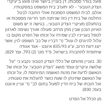
פועל בגדר סמכותו, דן בעניין ביושר ואינו פוגע ב"עיקרי
הצדק הטבעי' - לא יתערב בית המשפט במסקנותיו.
אולם, לבית המשפט הסמכות ואולי החובה לבטל
החלטה של בית דין כזה שניתנה תוך חריגה מסמכות או
בהתעלם מעיקרי הצדק הטבעי... בגישה זו יש משום
האיזון הנכון שבין מתן מרחב פעולה ואורך נשימה לארגון
לטפל בענייניו לבין שמירה על זכותו של הפרט מקום בו
עלול להיגרם לו עוול" (ר' דבריו של כב' השופט לוין, אשר
ייצג דעת הרוב, ע"ע 835/93 איגנט - אגד אגודה
שיתופית לתחבורה בישראל, פ"ד מט' (2) 793, עמ' 829).
30. בעניין מהותם של כללי הצדק הטבעי נקבע כי "על
שלושה עיקרים עומד מושג "הצדק הטבעי'. על זכותו של
הנאשם לדעת את מהות האשמה המיוחסת לו, על זכותו
של הנאשם שתינתן לו שעת כושר להעלות את טענותיו,
ועל חובתו של בית הדין לפעול בתום לב" (ר' עניין איגנט
בעמ', 830).
מן הכלל אל הפרט