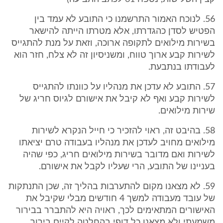
56. לנוכח האמור התרשמנו כי התובע לא עמד בין
הפטיש לסדן כהגדרתו, אלא מטרתו הייתה להישאר
בשירות מילואים לתקופה ארוכה, וזאת על מנת להתגייס
לשירות קבע ארוך טווח, ומשניסיון זה לא צלח, חזר הוא
לעבודתו בנתבעת.
57. התובע לא עדכן את מנהליו על כוונתו להתגייס
לשירות קבע ואף לא קיבל את אישורם לגיוס חריג של
שירות מילואים.
58. בהיבט זה, ראוי להזכיר כי חייל הנקרא לשירות
מילואים מחויב לעדכן את מנהליו בעבודה טרם יציאתו
לשירות ואם מדובר בשירות מילואים חריג, כפי שהיה
בעניינו של התובע, הרי שעליו לקבל את אישורם.
59. לא מצאנו מקום להתערבות בהליך זה, שכן התנתקות
של עובד מעבודה למשך 4 חודשים מבלי שקיבל את
האישורים המתאימים לכך, ראויה היא להתברר בבירור
משמעתי ולא מצאנו כל דופי בהחלטה לקיים בירור