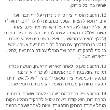
שהיה בהן כל צידוק.
12. התובע הוסיף וציין כי הינו נרדף על ידי חברי ועד
עובדי תפעול הציוד המכני בנתבעת (להלן: "חברי הועד")
וכן על ידי מנהליה, וזאת על רקע שני אירועים, האחד
משנת 2006 בו העמיד עצמו לבחירות לוועד הציוד המכני
(להלן: "האירוע הראשון"), ואילו השני הינו אירוע משנת
2010 בו הסתכסך עם מנהל בכיר בנתבעת אשר שימש
בנוסף לתפקידו, חבר ועד מנהלי עבודה בנתבעת (להלן:
"האירוע השני").
13. התובע טען כי לאחר האירוע הראשון, הוגשה כנגדו
תלונת שווא בגין חוסר אמינות, ולפיכך הוא הועבר
מתפקידו כמפעיל ציוד מכאני לתפקיד "שקל", אשר הינו
תפקיד נחות הן מבחינת מעמד והן מבחינת תנאי שכר.
14. התובע ציין בכתב התביעה כי לאחר ששכחו הרוחות
מהבחירות, הוא קודם בשנת 2009 לתפקיד ממלא מקום
מנהל עבודה במתקן התפזורת, וזאת לאחר שעבר בחינה