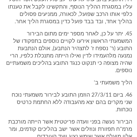
עליו במסגרת ההליך הנוסף, והתקשינו לקבל את טענתו
כלפי אותו הרכב שפועל, לכאורה, ממניעים פסולים
בהליך אחד, ובד בבד פועל כדין במסגרת הליך אחר.
45. יתר על כן, לאחר מספר ימים מתום הבירור
המשמעתי הראשון אירעו לקויים נוספים בתפקודו של
התובע (ר' נספח ז' לתצהיר הנתבע), אולם הנתבעת
נמנעה מלהעמידו לדין ואילו הייתה מתנכלת כלפיו, הרי
שהיה מצופה כי תנקוט כנגד התובע בהליכים משמעתיים
נוספים.
הליך משמעתי ב'
46. ביום 27/3/11 הוזמן התובע לבירור משמעתי נוכח
שני מקרים בהם יצא מהעבודה ללא החתמת כרטיס
נוכחות.
הבירור נעשה בפני וועדה פריטטית אשר הייתה מורכבת
מרמ"ח תפזורת ונוזלים אשר ישב בהליכים קודמים, ומר
אלון מועלם אשר שימש נציג וועד העובדים.