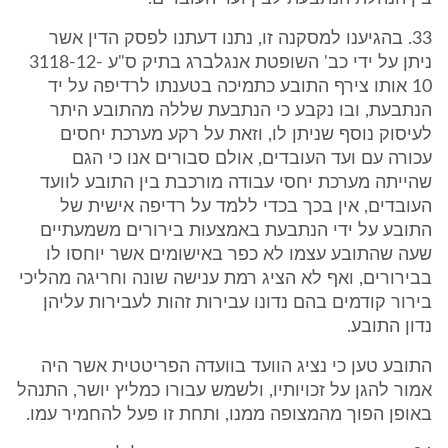
33. בהגיענו למסקנה זו, נתנו דעתנו לפסק הדין אשר
ניתן על ידי כב' השופטת אנגלברג בתיק ס"ע 3118-12-
10 אותו צירף התובע כתמיכה בטענתו לרדיפה על יד
הנתבעת, ובו נקבע כי הנתבעת שללה מהתובע היתר
לעיסוק נוסף שניתן לו, וזאת על רקע מערכת יחסים
עכורה עם ועד העובדים, אולם סבורים אנו כי הגם
שהייתה מערכת יחסי עבודה מורכבת בין התובע לוועד
העובדים, אין בכך בכדי ללמד על רדיפה אישית של
התובע על ידי הנתבעת באמצעות בירורים משמעתיים
שעה שהתובע עצמו לא כפר באישומים אשר יוחסו לו
בבירורים, ואף לא הציג רמת ענישה שונה וחריגה מהליכי
בירור קודמים בהם נדונו עבירות זהות לעבירות עליהן
נדון התובע.
התובע טען כי נציג הוועד בוועדה הפריטטית אשר היה
אמור להגן על זכויותיו, ולשמש עבורו כמליץ יושר, התנהל
באופן הפוך מהמצופה ממנו, ותחת זו פעל להחמיר עמו.