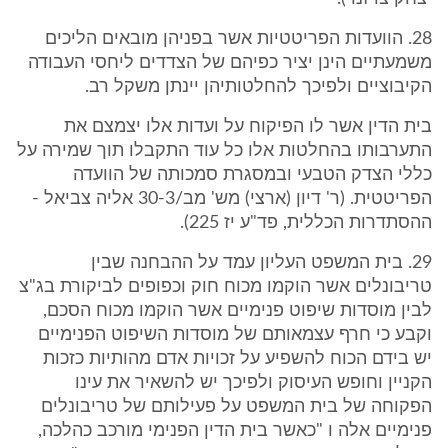
28. הוועדות הפריטטיות אשר בפניהן מובאים הליכים
משמעתיים הינן יציר כפיהם של הצדדים ליחסי העבודה
הקיבוציים ולפיכך להחלטותיהן יינתן משקל רב.
בית הדין אשר לו הפיקוח על ועדות אלו יצמצם את
התערבותו בהחלטות אלו כל עוד התקבלו תוך שמירה על
כללי הצדק הטבעי ובמסגרת סמכותה של הוועדה
הפריטטית. (ר' דיון (ארצי) מש' מב/30-3 אליה צביאל -
ההסתדרות הכללית, פד"ע יז 225).
29. בית המשפט העליון עמד על ההבחנה שבין
טריבונלים אשר הוקמו מכוח חוק וכפופים לביקורת בג"צ
לבין מוסדות שיפוט פנימיים אשר הוקמו מכוח הסכם,
וקבע כי חרף עצמאותם של מוסדות השיפוט הפנימיים
יש בידם הכוח להשפיע על זכויות אדם מהותיות כזכות
הקניין וחופש העיסוק ולפיכך יש להשאיר את עינו
הפקוחה של בית המשפט על פעילותם של טריבונלים
פנימיים אלה ו "כאשר בית הדין הפנימי מורכב כהלכה,