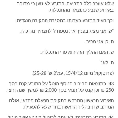
שלא אוזכר כלל בתביעה, התובע לא טען כי מדובר
באירוע שנבע כתוצאה מהתנכלות.
וכך העיד התובע בעדותו במסגרת החקירה הנגדית:
"ש. אני מציג בפניך את נספח ז' לתצהיר מר כהן.
ת. כן אני מכיר.
ש. האם ההליך הזה הוא פרי התנכלות.
ת. לא."
(פרוטוקול מיום 15/4/12, עמ'2 ש' 25-28).
43. בתוצאות הבירור הנוסף הוטל על התובע קנס בסך
250 ₪ וכן קנס על תנאי בסך 2,000 ₪ למשך שנה וחצי.
האירוע הראשון התרחש בתקופת הפעלת התנאי, אולם
המותב שדן בהליך הראשון בחר שלא להפעילו.
44. התובע בתביעתו לא עתר לביטול העונש אשר הוטל