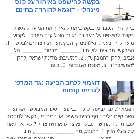
בקשה להישפט באיחור על קנס
מינהלי - דוגמא להורדה בחינם
בית הדין הנכבד מתבקש בזאת להאריך את המועד להגשת
בקשה להישפט על העבירה בגינה הוטל קנס מינהלי, ולקבוע
מועד לדיון בעניין. ואלו נימוקי הבקשה: א. הצדדים לבקשה 1.
המבקש: מר איתן לוי, ת.ז. _________, מרחוב _________, תל
אביב (להלן: "המבקש"). 2. המשיבה: מדינת ישראל (להלן:
"המשיבה"). ב. מסכת העובדות 3. ביום
דוגמא לכתב תביעה נגד המרכז
לגביית קנסות
האם קיים הליך נוסף בבית משפט או בבית דין, בקשר למסכת
עובדתית דומה שהתובע הוא צד לו או היה צד לו? לא א. תיאור
של בעלי הדין 1. התובע, מר _________ _________, ת.ז.
_________, תושב _________, _________, הינו אזרח ישראלי אשר