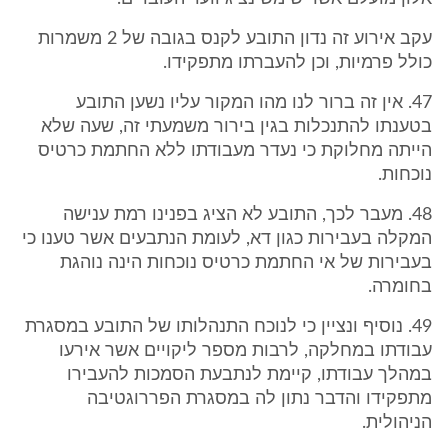
עקב אירוע זה נדון התובע לקנס בגובה של 2 משמרות
כולל פרמיות, וכן להעברתו מתפקידו.
47. אין זה ברור לנו מהו המקור עליו נשען התובע
בטענתו להתנכלות בגין בירור משמעתי זה, שעה שלא
הייתה מחלוקת כי נעדר מעבודתו ללא החתמת כרטיס
נוכחות.
48. מעבר לכך, התובע לא הציג בפנינו רמת ענישה
המקלה בעבירות כגון דא, לעומת הנתבעים אשר טענו כי
בעבירות של אי החתמת כרטיס נוכחות הינה נוהגת
בחומרה.
49. נוסיף ונציין כי לנוכח התנהלותו של התובע במסגרת
עבודתו במחלקה, לרבות מספר ליקויים אשר אירעו
במהלך עבודתו, קיימת לנתבעת הסמכות להעבירו
מתפקידו והדבר נתון לה במסגרת הפררוגטיבה
הניהולית.