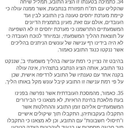
34. כתמיכה בטענתו זו הציג התובע, תמליל שיחה
שהקליט עם רמ"ח תפזורת בנתבעת, אשר ממנה עולה כי
קיימת מערכת יחסים טעונה בין התובע לבין ועד
העובדים, אולם עם זאת, מעיון בתמצית הדיונים
המשמעתיים התרשמנו כי מערכת יחסים זו לא השפיעה
על תוצאות ההליך המשמעתי, ובמיוחד לנוכח העובדה כי
לא היה בידינו רף ענישה של עונשים הניתנים בהליכים
אשר ננקטו כנגד התובע כאמור.
בהיבט זה נציין כי רמת ענישה בהליך משמעתי ב', שננקט
נגד התובע, אותה הציג הנתבע בתצהירו, אינה עולה
בקנה אחד עם טענתיו של התובע לרדיפה אישית, שכן
על פי רמת ענישה זו התובע קיבל עונש מקל באותו הליך.
35. כאמור, מהמסכת העובדתית אשר נפרשה בפנינו
בעת מלאכת בחינת הראיות, לא מצאנו כי הבירורים
המשמעתיים אליהם זומן התובע וההחלטות אשר
התקבלו בעקבותיהן, התקבלו תוך שיקולים אישיים
ו"חיסולי חשבונות" עם התובע, וכן לא מצאנו כי התקבלו
תוך חריגה מסמכות או בניגוד לעקרונות הצדק הטבעי.