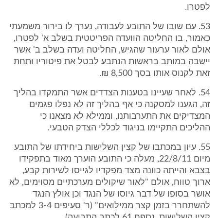
לפטרו.
53. עם שובו של התובע לעבודה, נערך לו בירור משמעתי
כאמור, בו החליטה הוועדה הפריטטית בשלב א' לפטרו,
אולם לאור ערעור שהגיש, החליטה ועדה בשלב ב' אשר
יישבה במותב בראשות הנתבע לבטל את פיטוריו ותחת
זאת לקנוס אותו בסך 8,500 ₪.
54. לאחר שעיינו בטענות הצדדים אשר התמקדו בהליך
זה, הגענו למסקנה כי אף בהליך זה לא נפלו פגמים
המצדיקים את התערבותנו, וממילא לא מצאנו כי
ההליכים התקיימו בניגוד לכללי הצדק הטבעי.
55. עיון במכתבו של קצין השלישות ביחידתו של התובע
מיום 22/8/11, מעלה כי התובע הוערך מאוד בתפקידו
בצבא והייתה כוונה מצד מפקדיו לגייסו לשירות קבע,
ארוך טווח, אולם "לאור שיקולים מערכתיים מסוימים, לא
אושר בסופו של דבר גיוסו של הנגד וכן אולץ הנגד
להשתחרר בזמן קצר ממילואים" (ר' סעיפים 3-4 למכתב
קצין השלישות, נספח 61 לכתב התביעה)