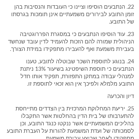
22. הנתבעים הוסיפו וציינו כי העובדות והנסיבות בהן
זומן התובע לבירורים משמעתיים אינן תומכות בגרסתו
של התובע.
23. עוד הוסיפו הנתבעים כי במסגרת הפררוגטיבה
הניהולית שמורה להם הזכות להעמיד לדין עובד שנחשד
בעבירת משמעת ואף להעבירו מתפקידו במידת הצורך.
24. בנוגע לתוספת השכר שבוטלה לתובע, טענו
הנתבעים כי תוספת השיפטינג בשיעור 13% ניתנת
למנהלי עבודה במתקן התפזורת, תפקיד אותו חדל
התובע מלמלא ולפיכך אין הוא זכאי לתוספת זו.
דיון והכרעה
25. יריעת המחלוקת המרכזית בין הצדדים מתייחסת
להתערבותו של בית הדין בהחלטות אשר התקבלו
בהליכים המשמעתיים אשר ננקטו כנגד התובע, וכן
לסמכותה של ועדת המשמעת להורות על העברת התובע
מתפקידו לאחר שביצע עבירת משמעת.