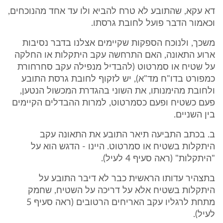
דא עקא, שהתובע לא טרח להביא ולו עד אחד מהנוכחים,
וכאמור הדבר פועל לחובת גרסתו.
משכך, ולנוכח הספקות שקיימים אצלנו בדבר נסיבות
ארוע התאונה, האם התרחשה עקב היתקלות או החלקה
על שטיח או סמרטוט (להבדיל מנפילה עקב סחרחורת
כמפורט בדו"ח מד"א), יש לזקוף לחובת גרסת התובע
ולחובת מהימנותו, את השוני בהגדרת המכשול הנטען,
פעם כשטיח ופעם כסמרטוט, למרות ההבדלים הקיימים
בין השניים.
ב. בכתב התביעה תיאר התובע את התאונה עקב
היתקלות בשטיח או סמרטוט. היינו - הדגש הוא על
"היתקלות" (ראה סעיף 4 לעיל).
בתצהיר עדותו הראשית כבר לא דיבר התובע על
היתקלות בשטיח אלא על דריכה על השטיח, שחמק
מתחת לרגליו עקב האריחים הרטובים (ראה סעיף 5
לעיל).