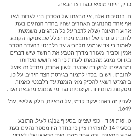
כדין, הייתי מוציא כנגדו צו הבאה.
ח. בנסיבות אלה, אי הבאתו של הסדרן בני לעדות ו/או
אף אחד מהנהגים האחרים שהיו בחדר הנהגים בעת
ארוע התאונה (שלא לדבר על כל הנהגים), משמשת
לחובת גרסתו של התובע מכח הכלל שבפסיקה הקובע
לאמור כי צד שנמנע מלהביא עד רלבנטי בהעדר הסבר
אמין וסביר, מעורר מדרך הטבע את החשד שיש דברים
בגו וכי נמנע מהבאתו לעדות כי הוא חושש מעדותו
ומחשיפתו לחקירה שכנגד. לשון אחרת, מחדל זה פועל
לחובתו, ויש בו בכדי לתמוך בגירסת הצד היריב. על כן,
ביהמ"ש רשאי להסיק מאי הזמנת עד רלבנטי כאמור,
מסקנות מחמירות וקיצוניות נגד מי שנמנע מהבאת העד.
לעניין זה ראה: יעקב קדמי, על הראיות, חלק שלישי, עמ'
1649.
ט. זאת ועוד - כפי שציינו בסעיף 12(ג) לעיל, התובע
בסעיף 14 לתצהירו ציין כי בחדר היו מספר נהגים בעת
ארוע התאונה, ורק אחד מהם, העד הראשי שלו לארוע,