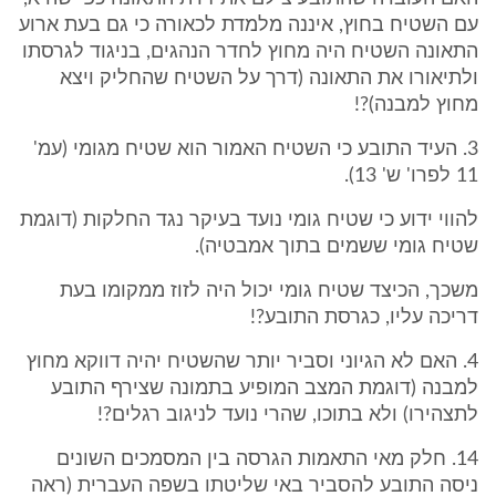
עם השטיח בחוץ, איננה מלמדת לכאורה כי גם בעת ארוע
התאונה השטיח היה מחוץ לחדר הנהגים, בניגוד לגרסתו
ולתיאורו את התאונה (דרך על השטיח שהחליק ויצא
מחוץ למבנה)?!
3. העיד התובע כי השטיח האמור הוא שטיח מגומי (עמ'
11 לפרו' ש' 13).
להווי ידוע כי שטיח גומי נועד בעיקר נגד החלקות (דוגמת
שטיח גומי ששמים בתוך אמבטיה).
משכך, הכיצד שטיח גומי יכול היה לזוז ממקומו בעת
דריכה עליו, כגרסת התובע?!
4. האם לא הגיוני וסביר יותר שהשטיח יהיה דווקא מחוץ
למבנה (דוגמת המצב המופיע בתמונה שצירף התובע
לתצהירו) ולא בתוכו, שהרי נועד לניגוב רגלים?!
14. חלק מאי התאמות הגרסה בין המסמכים השונים
ניסה התובע להסביר באי שליטתו בשפה העברית (ראה