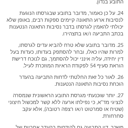
התובע בנדון.
24. על כן כאמור, מדובר בתובע שבגרסתו הנוגעת
לנסיבות ארוע התאונה קיימים ספקות רבים, באופן שלא
יכולתי להאמין לגרסתו בדבר נסיבות התאונה הנטענות
בכתב התביעה ו/או בתצהירו.
25. מדובר בתובע שלא טרח להביא עדים לגרסתו,
למרות שהיו כאלו, ובחר להסתפק בעדותו, כעדות בעל
דין יחידה, עליה אינני יכול להסתמך, גם לנוכח דרישת
הוראת סעיף 54 לפקודת הראיות המוזכרת לעיל.
26. לאור כל זאת החלטתי לדחות התביעה בהעדר
הוכחת נסיבות התאונה הנטענות.
27. יותר שוכנעתי מגרסת התובע הראשונית שנמסרה
לנציגי מד"א, כי נפילתו ארעה ללא קשר למכשול חיצוני
(שטיח או סמרטוט ו/או רצפה רטובה), אלא עקב
סחרחורת.
משכך, דין התביעה גם להידחות בהעדר אחריות של