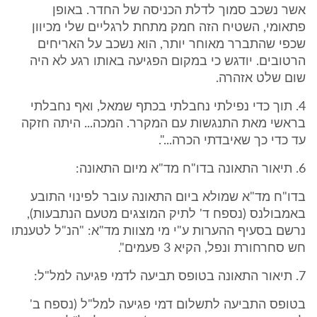
אשר נשכב סמוך לדלת הכניסה של החדר. באופן
פתאומי, השטיח הזה חמק מתחת לרגליים שלי מכיוון
שכפי שהתברר מאוחר יותר, הוא נשכב על האריחים
הרטובים. יודגש כי במקום הפגיעה באותו רגע לא היה
שום שלט אזהרה.
4. תוך כדי נפילתי נחבלתי בכתף שמאל, ואף נחבלתי
בראשי מאת התנגשות עם המקרר. המכה... היתה חזקה
עד כדי כך שאיבדתי הכרה...".
6. תיאור התאונה בדו"ח מד"א מיום התאונה:
בדו"ח מד"א שמולא ביום התאונה עובר לפינוי התובע
באמבולנס (נספח ד' לתיק המוצגים מטעם הנתבעות),
נרשם בסעיף ההערות ע"י מי מצוות מד"א: "הנ"ל לטענתו
חש סחרחורת ונפל, הקיא 3 פעמים".
7. תיאור התאונה בטופס תביעה לדמי פגיעה למל"ל:
בטופס התביעה לתשלום דמי פגיעה למל"ל (נספח ב'