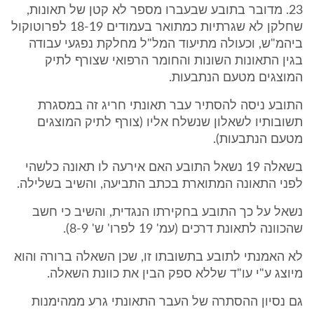
23. מדובר בתובע שבעברו מספר לא קטן של תאונות,
שחלקן לא שגרתיות כמתואר בעמודים 18-19 לפרוטוקול
ביהמ"ש, וכעולה מתיעוד המל"ל מחלקת נפגעי עבודה
בגין התאונות השונות והחומר הרפואי שצורף לתיק
המוצגים מטעם הנתבעות.
התובע ניסה להסתיר עבר תאונתי חריג זה במסגרת
תשובותיו לשאלון שנשלח אליו (צורף לתיק המוצגים
מטעם הנתבעות).
בשאלה 19 נשאל התובע האם אירעה לו תאונה כלשהי
לפני התאונה המתוארת בכתב התביעה, והשיב בשלילה.
נשאל על כך התובע בחקירתו הנגדית, והשיב כי חשב
שהכוונה לתאונת דרכים (עמ' 19 לפרו' ש' 8-9).
לא האמנתי לתובע בתשובתו זו, שכן השאלה ברורה והוא
מיוצג ע"י עו"ד שללא ספק הבין את כוונת השאלה.
גם נסיון ההסתרה של העבר התאונתי גרע ממהימנות