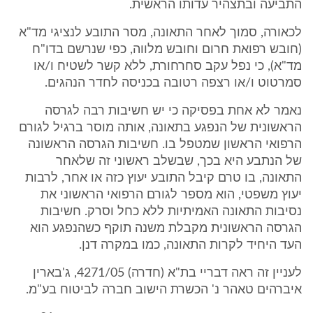
התביעה ובתצהיר עדותו הראשית.
לכאורה, סמוך לאחר התאונה, מסר התובע לנציגי מד"א
(חובש רפואת חרום וחובש מלווה, כפי שנרשם בדו"ח
מד"א), כי נפל עקב סחרחורת, ללא קשר לשטיח ו/או
סמרטוט ו/או רצפה רטובה בכניסה לחדר הנהגים.
נאמר לא אחת בפסיקה כי יש חשיבות רבה לגרסה
הראשונית של הנפגע בתאונה, אותה מוסר ברגיל לגורם
הרפואי הראשון שמטפל בו. חשיבות הגרסה הראשונה
של הנתבע היא בכך, שבשלב ראשוני זה שלאחר
התאונה, בו טרם קיבל התובע יעוץ כזה או אחר, לרבות
יעוץ משפטי, הוא מספר לגורם הרפואי הראשוני את
נסיבות התאונה האמיתיות ללא כחל וסרק. חשיבות
הגרסה הראשונית מקבלת משנה תוקף כשהנפגע הוא
העד היחיד לקרות התאונה, כמו במקרה דנן.
לעניין זה ראה דבריי בת"א (חדרה) 4271/05, ג'בארין
איברהים טאהר נ' הכשרת הישוב חברה לביטוח בע"מ.