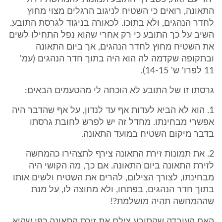
התאונה, רואים כי השטיח לניגוב הרגלים מצוי מחוץ
לחדר הנהגים, ולא בתוכו. לכאורה בניגוד לגרסת התובע.
השיב על כך התובע כי רק אחרי שהוא נפל התחילו לשים
את השטיח מחוץ לחדר הנהגים, אך ביום התאונה
ובתקופה שקדמה לה הוא היה בתוך חדר הנהגים (עמ'
11 לפרו' ש' 14-15).
גרסתו זו של התובע לא הוכחה לי מהטעמים הבאים:
1. הוא לא הביא לעדות אף עד לנדון, על אף שהדבר היה
אפשרי מבחינתו. מחדל זה יש לפרש לחובת גרסתו
בדבר מיקום השטיח במועד התאונה.
2. את תמונות זירת התאונה צירף לתצהירו כהמחשה
לזירת התאונה ביום התאונה. אם כך, מה הקושי היה
מבחינתו, לצורך הצילום, להרים את השטיח ולשים אותו
בתוך חדר הנהגים, בפתחו, ולא מחוצה לו, על מנת
שההמחשה תהיה מושלמת?!
האם העובדה שהתובע צילם את זירת התאונה כפי שהיא,