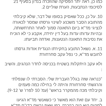
כמו כן, ראה יתר הפסיקה שהוזכרה בנדון בסעיף 21
לסיכומי הנתבעות, הערת שוליים 2.
10. על כן, ככל שאסיק בסופו של דבר, שלא קיבלתי
מהתובע הסבר משכנע לשינוי גרסתו שמסר לכאורה
לנציגי מד"א ביום התאונה סמוך לאחר התרחשותה,
ובהיות עדותו עדות בעל דין יחידה, אקבע כי לא הוכיח
את נסיבות התאונה הנטענות, ואדחה תביעתו.
11. א. נשאל התובע בחקירתו הנגדית אודות גרסתו
לחובש מד"א, כי נפל עקב סחרחורת
ולא עקב היתקלות בשטיח בכניסה לחדר הנהגים, והשיב
:
"כנראה שזה בגלל העברית שלי. הסברתי לו שנפלתי
והרגשתי סחרחורת והיתה לי בחילה כמה פעמים
וקיבלתי מכה מהמקרר בראש" (עמ' 10 לפרו' ש' 9-12).
ב. יחד עם זאת הוא מאשר כי כשאנשי מד"א הגיעו
למקום הוא היה בהכרה, כפי שאף נרשם בדו"ח מד"א