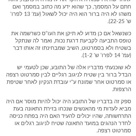
חתם על המסמך, כך שהוא ידע מה כתוב במסמך ואם
משהו לא היה ברור הוא היה יכול לשאול (עמ' 13 לפרו'
ש' 22-25).
כשנשאל אם כן מדוע לא תיקן את העו"ס כשרשמה את
טופס התביעה לקביעת דרגת נכות, ואמר לה שנתקל
בשטיח ולא בסמרטוט, השיב שמבחינתו זה אותו דבר
(עמ' 14 לפרו' ש' 1-2).
לא שוכנעתי מדבריו אלה של התובע, שכן לטעמי יש
הבדל ברור בין שטיח לניגוב רגליים לבין סמרטוט רצפה
או סמרטוט אחר שמונח ע"י עובדת הנקיון לאחר שטיפת
הרצפות.
ספק זה בדבריו של התובע היה יכול להיות מוסר אם היה
מביא לעדות מי מהאנשים שנכחו בזירת התאונה בעת
התרחשותה, שהיו יכולים להעיד האם היה בפתח כניסה
לחדר הנהגים במועד התאונה שטיח לניגוב רגלים או
סמרטוט רצפה.