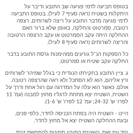
בטופס תביעה לדמי פגיעה שב התובע ודיבר על
היתקלות בשטיח (ראה סעיף 7 לעיל). בטופס התביעה
לדמי פגיעה מדבר התובע על ריצה לשרותים, רצפה
רטובה, סמרטוט והחלקה, באופן שלא ברור האם
ההחלקה היתה עקב הסמרטוט או עקב הרצפה הרטובה
והריצה לשרותים (ראה סעיף 8 לעיל).
כל הספקות הנ"ל גורעים ממהימנות גרסת התובע בדבר
החלקה עקב שטיח או סמרטוט.
ג. ציין התובע בחקירתו הנגדית כי בגלל שמיהר לשרותים
ורץ אליהם, הוא לא הסתכל ולא ראה שהרצפה רטובה.
אולם, כאשר הוא עלה על המדרגה עם רגל אחת ודרך על
השטיח, השטיח יצא מתחת לרגליו מחוץ למבנה (עמ' 11
לפרו' ש' 24-32; עמ' 12 לפרו' ש' 1-6).
היינו - השטיח היה בפתח הכניסה לחדר, כלפי פנים,
ובעת ההחלקה השטיח יצא אל מחוץ לחדר.
יחד עם זאת, כשצירף התובע תמונות להמחשת זירת