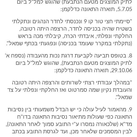
לתיק המוצגים מטעם הנתבעת) שהוגש למל"ל ביום
5.7.05, תוארה התאונה כדלקמן:
"סיימתי חצי טור קו 9 ונכנסתי לחדר הנהגים ונתקלתי
בשטיח שהיה בכניסה לחדר, הרצפה היתה רטובה,
החלקתי ונפלתי, איבדתי הכרה, קיבלתי מכה בראש
(נתקלתי במקרר שעומד בכניסה) ונפגעתי בכתף שמאל".
8. בטופס תביעה לקביעת דרגת נכות מהעבודה (נספח א'
לתיק המוצגים מטעם הנתבעת), שהוגש למל"ל ביום
29.10.06, תוארה התאונה כדלקמן:
"במהלך עבודתי רצתי לשרותים והרצפה היתה רטובה
והעובדת נקיון שמה סמרטוט ואז החלקתי ונפלתי על צד
שמאל".
9. מהאמור לעיל עולה כי יש הבדל משמעותי בין נסיבות
התאונה כפי שעולות מתיאור נסיבות התאונה בדו"ח
מד"א (שלכאורה נמסרו ע"י התובע סמוך לאחר התאונה),
לבין המסמכים שלאחר מכן, ועד לגרסת התובע בכתב