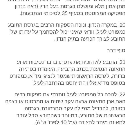
מתן אמון מלא ומושלם בגרסת בעל הדין (ראה בנדון
הפסיקה המצוטטת בסעיף 35 לסיכומי הנתבעות).
20. במקרה הנדון, ונוכח הספקות הרבים בגרסת התובע
כמפורט לעיל, וודאי שאיני יכול להסתמך על עדותו של
התובע לצורך הכרעה בתיק הנדון.
סוף דבר
21. התובע לא הוכיח את גרסתו בדבר נסיבות ארוע
התאונה הנטענת בכתב התביעה, העומדת בסתירה
ברורה, לגרסה הראשונית שמסר לנציגי מד"א, כמפורט
בטופס מד"א אליו התייחסנו בהרחבה לעיל.
22. לנוכח כל המפורט לעיל נותרתי עם ספקות רבים
האם אכן התאונה ארעה עקב שטיח או סמרטוט או רצפה
רטובה, להבדיל מנפילה עקב סחרחורת, כגרסה
הראשונית של התובע, במיוחד כשהתובע סבל עובר
לתאונה מיתר לחץ דם (עמ' 10 לפרו' ש' 6).