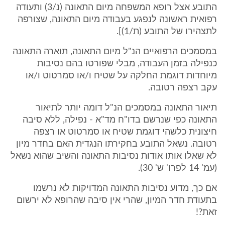
התובע אצל רופא המשפחה מיום התאונה (נ/3) ותעודה
רפואית ראשונה לנפגע בעבודה מיום התאונה, שצורפה
לתצהירו של התובע (ת/1)].
במסמכים הרפואיים הנ"ל מיום התאונה, תוארה התאונה
כנפילה בזמן העבודה, מבלי שפורטו בהם נסיבות
מיוחדות דוגמת החלקה על שטיח ו/או סמרטוט ו/או
עקב רצפה רטובה.
תיאור התאונה במסמכים הנ"ל דומה יותר לתיאור
התאונה כפי שנרשם בדו"ח מד"א - נפילה, ללא סיבה
חיצונית כלשהי דוגמת שטיח או סמרטוט או רצפה
רטובה. נשאל התובע בחקירתו הנגדית האם בחדר מיון
לא שאלו אותו אודות נסיבות התאונה והשיב שהוא נשאל
(עמ' 14 לפרו' ש' 30).
אם כך, מדוע נסיבות התאונה המדויקות לא נרשמו
בתעודת חדר המיון, שהרי אין סיבה שהרופא לא ירשום
זאת?!