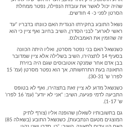
שהיה יכול לאשר את עובדת הנפילה, נפטר ממחלת
הסרטן לפני כ- 4 חודשים.
נשאל התובע בחקירתו הנגדית האם כוונתו בדבריו "עד
ראשי לארוע" לבני הסדרן, השיב בחיוב ואף ציין כי הוא
זה שהזמין את האמבולנס.
כשנשאל האם בני נפטר מסרטן, ואליו היתה הכוונה
בסעיף 14 לתצהירו, השיב בשלילה אלא ציין שמדובר
בבן אדם אחר שמנקה אוטובוסים שגם היה בזירת
התאונה בעת התרחשותה, אך הוא נפטר מסרטן (עמ' 15
לפרו' ש' 30-31).
כשנשאל מדוע לא ציין זאת בתצהירו, ואף לא בטופס
התביעה לדמי פגיעה, השיב: "אני לא יודע" (עמ' 16 לפרו'
ש' 1-17).
גם בתשובותיו לשאלון שהופנה אליו (צורף לתיק
המוצגים מטעם הנתבעות), כשנשאל התובע (בשאלה 85)
האם היו עדים לתאונה, השיב: "כן. סדרן ושני נהגי