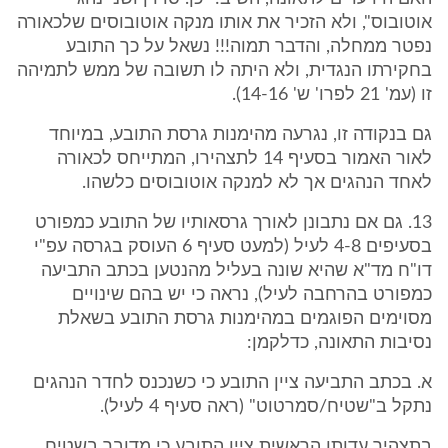
אוטובוס", ולא הזכיר את אותו מנקה אוטובוסים שלכאורה
נפטר ממחלה, והדבר תמוה!!! נשאל על כך התובע
בחקירתו הנגדית, ולא היתה לו תשובה של ממש לתמיהה
זו (עמ' 21 לפרו' ש' 14-16).
גם בנקודה זו, נגרעה מהימנות גרסת התובע, במיוחד
לאור האמור בסעיף 14 לתצהירו, המתייחס לכאורה
לאחד הנהגים אך לא למנקה אוטובוסים כלשהו.
13. גם אם נתבונן לאורך גרסאותיו של התובע כמפורט
בסעיפים 4-8 לעיל (למעט סעיף 6 העוסק בגרסה עפ"י
דו"ח מד"א שהיא שונה בעליל מהנטען בכתב התביעה
כמפורט בהרחבה לעיל), נראה כי יש בהם שינויים
מסוימים הפוגמים במהימנות גרסת התובע בשאלת
נסיבות התאונה, כדלקמן:
א. בכתב התביעה ציין התובע כי כשנכנס לחדר הנהגים
נתקל ב"שטיח/סמרטוט" (ראה סעיף 4 לעיל).
בתצהיר עדותו הראשית ציין התובע כי מדובר בשטיח