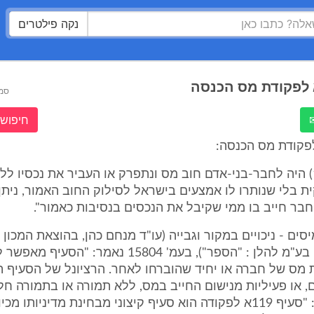
נקה פילטרים
סמ
חיפוש 
"119א. (א) (1) היה לחבר-בני-אדם חוב מס ונתפרק או העביר את נכסיו 
 בלי שנותרו לו אמצעים בישראל לסילוק החוב האמור, ניתן
ר חייב בו ממי שקיבל את הנכסים בנסיבות כאמור".
יסים - ניכויים במקור וגבייה (עו"ד מנחם כהן, בהוצאת המכון
ולייעוץ כלכלי בע"מ להלן : "הספר"), בעמ' 15804 נאמר: "הסעי
מס של חברה או יחיד שהוברחו לאחר. הרציונל של הסעיף ה
 או פעיליות מנישום החייב במס, ללא תמורה או בתמורה חלק
15814 נאמר: "סעיף 119א לפקודה הוא סעיף קיצוני מבחינת מדיניותו 