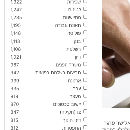
שכירות
1,322
קטינים
1,247
התיישנות
1,235
תאונת עבודה
1,195
פוליסה
1,148
בנק
1,113
רשלנות
1,108
דיון
1,021
משרד הפנים
967
תביעות רשלנות רפואית
942
ארנונה
939
ערר
935
מעצר
919
יישוב סכסוכים
870
צו (חקיקה)
847
דיני חינוך
815
₪ שהגיש מר ראובן אלישר פרגר
התפטרות
812