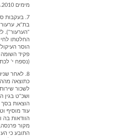
מימים 26.4.2010 וכן 25.5.2010 (ראו התכתבות הצדדים נספח ז' לכתב התביעה).
7. בעקבות ס
"הערעור"). 
הוסר העיקול 
(נספח י' לכת
8. לאחר שני
כתוצאה מההלי
עוד מוסיף וט
התובע כי העי