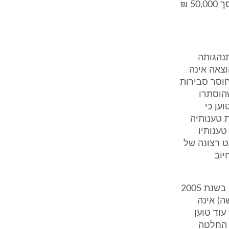
והיה נטול בסיס חוקי מהווה פרסום ופגיעה בשם הטוב. לכן עותר לפיצוי בסך 50,000 ₪
תנהגותה
צאה אינה
חוסר סבירות
שהוסתרו
ען כי
 טענותיה
ענותיו
ט רצונה של
יוב
10. בסיכומיו מפרט התובע שבעה נימוקים מדוע החלטתו של פקיד השומה בשנת 2005
הדרישה) אינה
 . עוד טוען
 החלטה