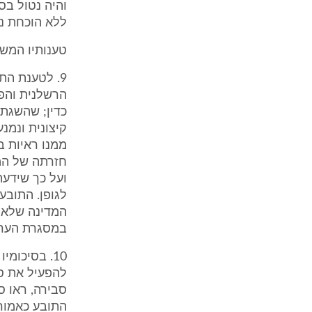
ללא הוכחת נזק.
טענותיו המש
9. לטענת הת
הרשלנית והפ
כדין; שהשגתו
קיצונית ונמנ
ממנו ראיות ב
חזרתה של המ
ועל כך שידעה
לגופן. התובע
המדינה שלא ל
במסגרת הערע
התובע כאמור