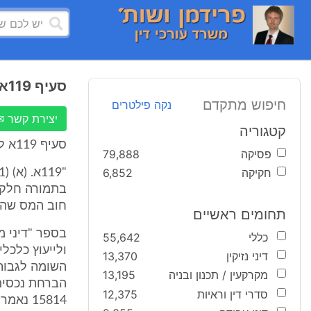
סעיף 119א לפקודת מס הכנסה
חיפוש מתקדם
נקה פילטרים
יצירת קשר ✉
קטגוריה
סעיף 119א לפקודת מס הכנסה:
פסיקה
79,888
חקיקה
6,852
בתמורה חלקית
חוב המס שהחב
תחומים ראשיים
בספר "דיני מ
כללי
55,642
דיני נזיקין
13,370
השומה לגבות 
מקרקעין / תכנון ובניה
13,195
הברחת נכסים,
סדרי דין וראיות
12,375