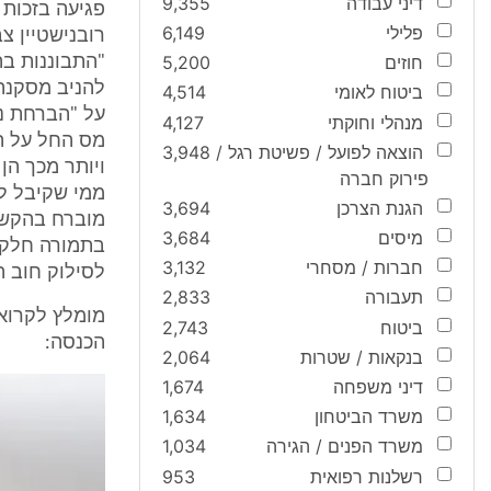
דיני עבודה
9,355
פלילי
6,149
רובנישטיין צב
חוזים
5,200
להניב מסקנה
ביטוח לאומי
4,514
על "הברחת נ
מנהלי וחוקתי
4,127
מס החל על ה
הוצאה לפועל / פשיטת רגל /
3,948
ויותר מכך ה
פירוק חברה
ממי שקיבל לי
הגנת הצרכן
3,694
מוברח בהקשר
מיסים
3,684
בתמורה חלקי
חברות / מסחרי
3,132
לסילוק חוב ה
תעבורה
2,833
ביטוח
2,743
הכנסה:
בנקאות / שטרות
2,064
דיני משפחה
1,674
משרד הביטחון
1,634
משרד הפנים / הגירה
1,034
רשלנות רפואית
953