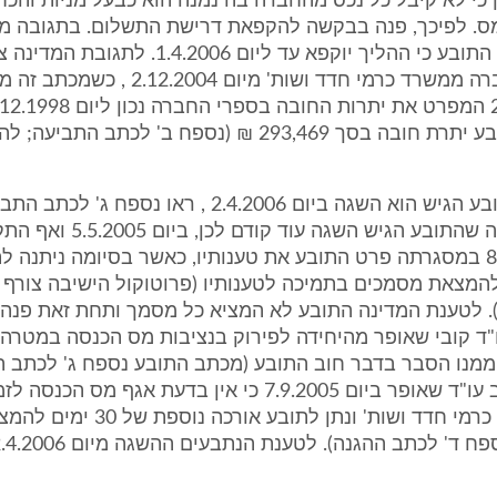
ן כי לא קיבל כל נכס מהחברה בה נמנה הוא כבעל מניות והכח
ס. לפיכך, פנה בבקשה להקפאת דרישת התשלום. בתגובה מ
המדינה נענה התובע כי ההליך יוקפא עד ליום .4.2006
של רו"ח החברה ממשרד כרמי חדד ושות' מיום 04
בין היתר לתובע יתרת חובה בסך 293,469 ₪ (נספח ב' לכתב ה
4. לגישת התובע הגיש הוא השגה ביום 2.4.2006 , ראו נספח 
טוענת המדינה שהתובע הגיש השגה ע
ביום 8.6.2005 במסגרתה פרט התובע את טענותיו, כאשר בסיומה ניתנה 
ימים להמצאת מסמכים בתמיכה לטענותיו (פרוטוקול הישיבה צורף
. לטענת המדינה התובע לא המציא כל מסמך ותחת זאת פנה 
4.7. לעו"ד קובי שאופר מהיחידה לפירוק בנציבות מס הכנסה במטרה
ממנו הסבר בדבר חוב התובע (מכתב התובע נספח ג' לכתב ה
בתגובה השיב עו"ד שאופר ביום 7.9.2005 כי אין בדעת אגף מס 
רו"ח ממשרד כרמי חדד ושות' ונתן לתובע אורכה נוספת של