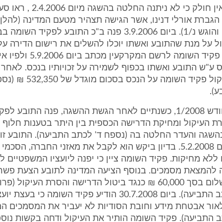
גברת אורלי דנינו, אשר הגישה תצהיר מטעם המדינה (להלן: "
תצהירה סומן והוגש נ/1). ביום 3.9.2006 פנה ב"כ התובע לפקיד הש
ל על מנת שהתובע ואשתו יוכלו להשלים את רישום הדירה על
בתגובה כתב פקיד השומה לרשם המקרקעי
ע"ש התובע ואשתו בכפוף לשמירה על זכויותיו בנכס. לאחר 
נרשם שוב עיקול פקיד השומה על
).
6. בתחילת חודש 1/2008, כשנתיים לאחר הגשת ההשגה, פנה התובע 
 העיקול ומחיקת הדרישה הכספית בין היתר בטענות חלוף 
בהשגה והעדר החלטה בה (נספח ד' לכתב התביעה). התובע זומן
שהתקיים ביום 5.2.2008. בדיון ביקש הוא לקבל את מאזני החברה, הסכ
ללא מחיקות. פקיד השומה ציין כי יפנה ליועציו המשפטיים לק
 להמצאת מסמכים. בנוסף הציעה המדינה לתובע הצעת פשרה
ישלם הוא תשלום בסך 60,000 ₪ כנגד ביטול הדרישה והסרת העיקול 
נספח ה' לכתב התביעה). ביום 30.7.2008 הודיע פקיד השומה כי בעצת יו
אור אבטחת מידע וחובת הסודיות לא יעביר את המסמכים ה
ב התביעה). פקיד השומה הותיר את העיקול ודחה בקשות נוספ