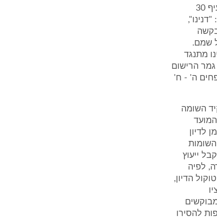
5. כך או כך, אין חולק כי לא ניתנה החלטה בהשגה מיום 2.4.2006 , ראו סעיף 30
דנינו",
ומה בבקשה
 שמם.
ן מכתב ביום 5.9.2006 ולפיו אינו מתנגד
גמר הרישום
 הנכס בסכום מוגדל של 532,350 ₪ (נספחים ה' - ח'
לפקיד השומה
המועד
 לדיון
מי השומות
בל ייעוץ
, לפיה
(פרוטוקול הדיון,
עציו
מבוקשים
ות להסירו