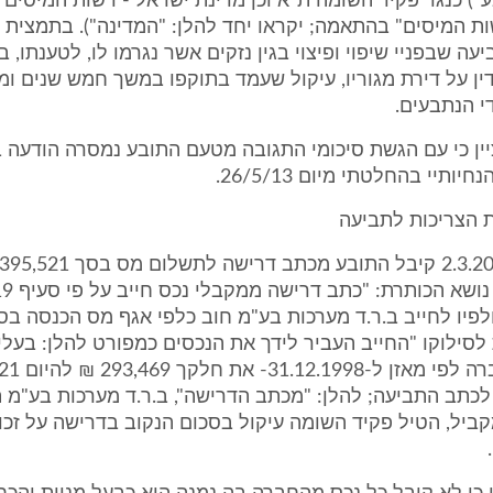
ע") כנגד פקיד השומה ת"א וכן מדינת ישראל - רשות המיסים (
ת המיסים" בהתאמה; יקראו יחד להלן: "המדינה"). בתמצית 
ה שבפניי שיפוי ופיצוי בגין נזקים אשר נגרמו לו, לטענתו,
ין על דירת מגוריו, עיקול שעמד בתוקפו במשך חמש שנים ומ
די הנתבעים.
ין כי עם הגשת סיכומי התגובה מטעם התובע נמסרה הודעה 
יותיי בהחלטתי מיום 26/5/13.
ת הצריכות לתביעה
לסילוקו "החייב העביר לידך את הנכסים כמפורט להלן: בעלי 
לכתב התביעה; להלן: "מכתב הדרישה", ב.ר.ד מערכות בע"מ ת
ביל, הטיל פקיד השומה עיקול בסכום הנקוב בדרישה על זכו