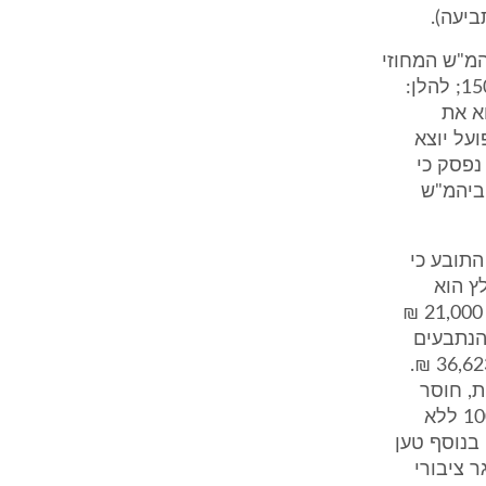
המ"ש המחוזי
בת"א, ערעור אשר נקבע לדיון בפני כב' הש' מגן אלטוביה (ע"מ 15005-06-10; להלן:
א את
ע בחוב ולפיכך נמחק הערעור ביום 24.1.2011. כפועל יוצא
נפסק כי
 וכן סכום אגרת ביהמ"ש
התובע כי
ץ הוא
לשכור שירותי עו"ד ונשא בהוצאות שכ"ט בגין הטיפול בהליכי ההשגה בסך 21,000 ₪
שילמו הנתבעים
הוצאות בסך 42,829 ₪, הרי שנזקיו הממוניים של התובע מסתכמים בסך 36,623 ₪.
ת, חוסר
הוודאות בה והחשש לעתידו הכלכלי במיוחד על רקע היותו נכה בשיעור 100% ללא
 עתר לפיצוי בגין הנזק ועוגמת הנפש בסך 150,000 ₪. בנוסף טען
 ציבורי