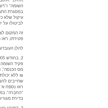
(להלן: "התוב
השומה" ו"רשו
במסגרת התביע
עיקול שלא כד
לביטולו על י
זה המקום לצי
פטירתו, ראו הנח
להלן העובדו
₪ ללא יכולת 
ראו נספח א' 
"החברה". במק
בדירת מגוריו.