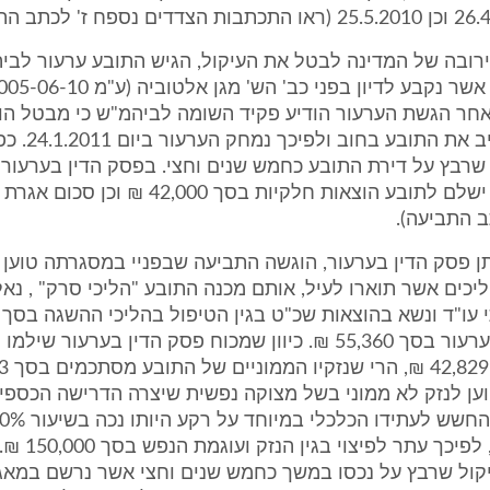
ירובה של המדינה לבטל את העיקול, הגיש התובע ערעור לבי
לאחר הגשת הערעור הודיע פקיד השומה לביהמ"ש כי מבטל הו
החלטתו לחייב את התוב
שרבץ על דירת התובע כחמש שנים וחצי. בפסק הדין בערעור 
פקיד השומה ישלם לתובע הוצאות חלקיות בסך 42,000 ₪
ב התביעה).
תן פסק הדין בערעור, הוגשה התביעה שבפניי במסגרתה טוען 
כים אשר תוארו לעיל, אותם מכנה התובע "הליכי סרק" , נאל
ושכ"ט בגין הערעור בסך 55,360 ₪. כיוון שמכוח פסק הדין בערעור 
וען לנזק לא ממוני בשל מצוקה נפשית שיצרה הדרישה הכספי
מקור פרנסה, לפיכך
קול שרבץ על נכסו במשך כחמש שנים וחצי אשר נרשם במאגר