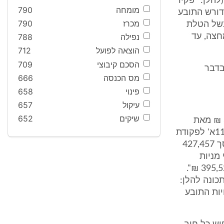
להלן: "פקיד
מומחה
790
דורש התובע
מכרז
790
 בשל הטלת
חצה, עד
נפילה
788
הוצאה לפועל
712
הסכם קיבוצי
709
בדבר
מס הכנסה
666
פינוי
658
עיקול
657
שיקים
652
2. בחודש 2.3.2005 קיבל התובע מכתב דרישה לתשלום מס בסך 395,521 ₪ מאת
פקיד השומה נושא הכותרת: "כתב דרישה ממקבלי נכס חייב על פי סעיף 119א' לפקודת
מס הכנסה", ולפיו לחייב ב.ר.ד מערכות בע"מ חוב כלפי אגף מס הכנסה בסך 427,457
מניות
שחייבים לחברה לפי מאזן ל-31.12.1998- את חלקך 293,469 ₪ להיום 395,521 ₪".
כונה להלן:
יות התובע