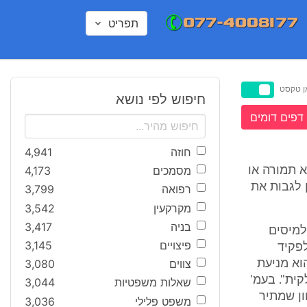
תפריט
ן טקסט
חיפוש לפי נושא
דפים דומים
חוזה
4,941
מסמכים
4,173
ללא תמורה או
 לגבות את
רפואה
3,799
מקרקעין
3,542
בניה
3,417
 למיסים
פיצויים
3,145
ף מאפשר לפקיד
צווים
3,080
וא מניעת
ית". בעמ'
שאלות משפטיות
3,044
מכיוון שמתיר
משפט פלילי
3,036