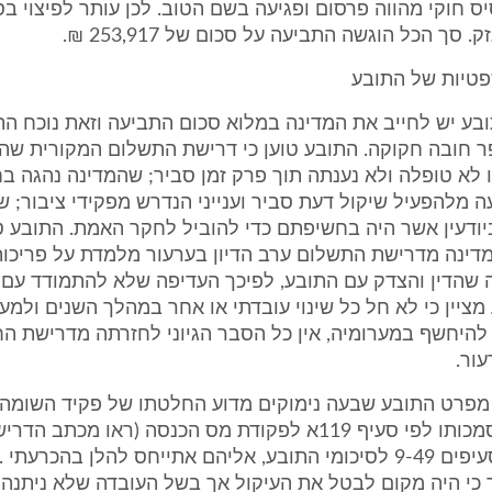
 סך הכל הוגשה התביעה על סכום של 253,917 ₪.
פטיות של התובע
ובע יש לחייב את המדינה במלוא סכום התביעה וזאת נוכח ה
ר חובה חקוקה. התובע טוען כי דרישת התשלום המקורית שהו
 לא טופלה ולא נענתה תוך פרק זמן סביר; שהמדינה נהגה ב
עה מלהפעיל שיקול דעת סביר וענייני הנדרש מפקידי ציבור; 
יודעין אשר היה בחשיפתם כדי להוביל לחקר האמת. התובע טו
דינה מדרישת התשלום ערב הדיון בערעור מלמדת על פריכות
 שהדין והצדק עם התובע, לפיכך העדיפה שלא להתמודד עם ט
 מציין כי לא חל כל שינוי עובדתי או אחר במהלך השנים ולמע
היחשף במערומיה, אין כל הסבר הגיוני לחזרתה מדרישת הח
ור.
להפעיל את סמכותו לפי סעיף 119א לפקודת מס הכנסה (ראו מכתב 
סבירה, ראו סעיפים 9-49 לסיכומי התובע, אליהם אתייחס להלן בהכרעתי
 כי היה מקום לבטל את העיקול אך בשל העובדה שלא ניתנה