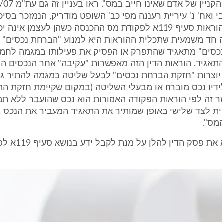
פגיעה בזכות הקניין של אדם שאי
י ואח' נ' עיריית רעננה מפי כב' השופט מודריק, הנמזכר בסיכ
"התבוננות בהוראות סעיף 119א לפקודת מס ההכנסה כשהן לעצמן אי
 חד משמעית שתכלית ההוראות היא למנוע "הברחת נכסים" 
כסים" מתאגיד שהתפרק או הפסיק את פעילותו במגמה לחמ
תאגיד. הוראות הדין הזה מאפשרות "עקיבה" אחר הנכסים ה
ן יוצרות "חזקת הברחת נכסים" לבעל שליטה במגמה להתיר ג
דיו נכס מוברח או מבעלי השליטה (במקום שקיימת חזקת הה
 זה לפי הוראות הפקודה האמורות הוא נכס שהועבר ללא תמ
ת לצד שלישי באופן שמותיר את התאגיד המעביר את הנכס ב
מס".
מומלץ לקרוא את פסק הדי