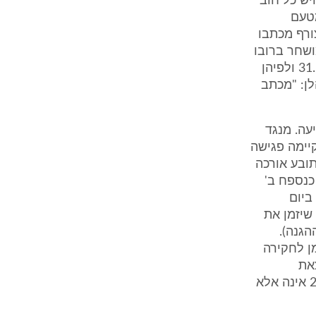
יש כל חוב
טעם
1. לתגובת המדינה צורף מכתבו
2.12.20 , כשמכתב זה מושחר ברובו
למעט סעיף 2 המפרט את יתרות החובה בספרי החברה נכון ליום 31.12.1998 ולפיהן
תביעה; להלן: "מכתב
ג' לכתב התביעה. מנגד
וד קודם לכן, ביום 5.5.2005 ואף התקיימה פגישה
לתובע אורכה
 כנספח ב'
ביום
 שיזמן את
הגנה).
הכנסה לזמן לחקירה
 30 ימים להמצאת
המסמכים (נספח ד' לכתב ההגנה). לטענת הנתבעים ההשגה מיום 2.4.2006 אינה אלא