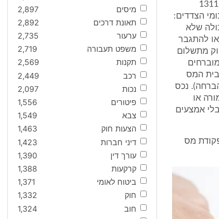
נו חייב במס". ראו בעניין זה גם עת"מ 1311/07
מיסים
2,897
ומי הצדדים:
תאונת דרכים
2,892
נה יכולה שלא
ערעור
2,735
או להתגבר
משפט תעבורה
2,719
וק מתשלום
תקנות
2,569
מוברחים
בית המס
רכב
2,449
ברחה). נכס
נכות
2,097
ורה או
פיטורים
1,556
לי אמצעים
צבא
1,549
הצעות חוק
1,463
ן להלן על מנת לקבל ידע בנושא סעיף 119א לפקודת מס
דיני חברות
1,423
עורך דין
1,390
קרקעות
1,388
ביטוח לאומי
1,371
חוק
1,332
חוב
1,324