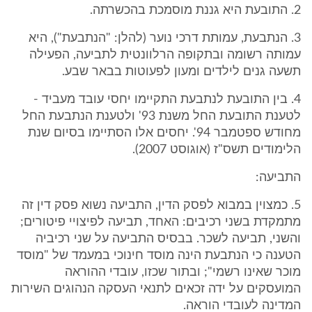
2. התובעת היא גננת מוסמכת בהכשרתה.
3. הנתבעת, עמותת דרכי נוער (להלן: "הנתבעת"), היא
עמותה רשומה ובתקופה הרלוונטית לתביעה, הפעילה
תשעה גנים לילדים ומעון לפעוטות בבאר שבע.
4. בין התובעת לנתבעת התקיימו יחסי עובד מעביד -
לטענת התובעת החל משנת 93' ולטענת הנתבעת החל
מחודש ספטמבר 94'. יחסים אלו הסתיימו בסיום שנת
הלימודים תשס"ז (אוגוסט 2007).
התביעה:
5. כמצוין במבוא לפסק הדין, התביעה נשוא פסק דין זה
מתמקדת בשני רכיבים: האחד, תביעה לפיצויי פיטורים;
והשני, תביעה לשכר. בבסיס התביעה על שני רכיביה
הטענה כי הנתבעת הינה מוסד חינוכי במעמד של "מוסד
מוכר שאינו רשמי"; ובתור שכזו, עובדי ההוראה
המועסקים על ידה זכאים לתנאי העסקה הנהוגים השירות
המדינה לעובדי הוראה.