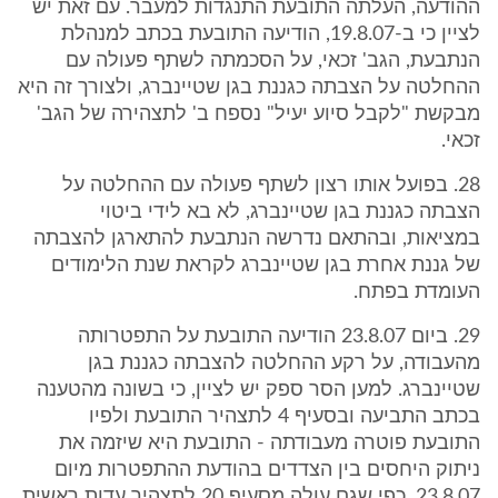
ההודעה, העלתה התובעת התנגדות למעבר. עם זאת יש
לציין כי ב-19.8.07, הודיעה התובעת בכתב למנהלת
הנתבעת, הגב' זכאי, על הסכמתה לשתף פעולה עם
ההחלטה על הצבתה כגננת בגן שטיינברג, ולצורך זה היא
מבקשת "לקבל סיוע יעיל" נספח ב' לתצהירה של הגב'
זכאי.
28. בפועל אותו רצון לשתף פעולה עם ההחלטה על
הצבתה כגננת בגן שטיינברג, לא בא לידי ביטוי
במציאות, ובהתאם נדרשה הנתבעת להתארגן להצבתה
של גננת אחרת בגן שטיינברג לקראת שנת הלימודים
העומדת בפתח.
29. ביום 23.8.07 הודיעה התובעת על התפטרותה
מהעבודה, על רקע ההחלטה להצבתה כגננת בגן
שטיינברג. למען הסר ספק יש לציין, כי בשונה מהטענה
בכתב התביעה ובסעיף 4 לתצהיר התובעת ולפיו
התובעת פוטרה מעבודתה - התובעת היא שיזמה את
ניתוק היחסים בין הצדדים בהודעת ההתפטרות מיום
23.8.07, כפי שגם עולה מסעיף 20 לתצהיר עדות ראשית