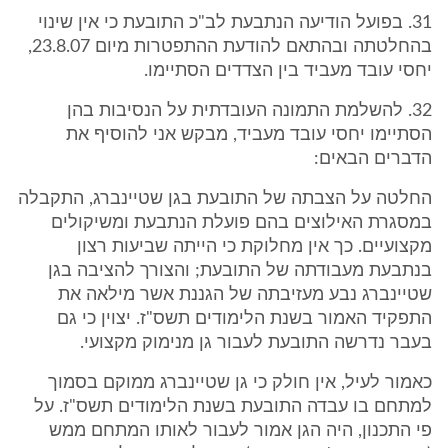
31. בפועל הודיעה הנתבעת לב"כ התובעת כי אין שינוי
בהחלטתה ובהתאם להודעת ההתפטרות מיום 23.8.07,
יחסי עובד מעביד בין הצדדים הסתיימו.
32. להשלמת התמונה העובדתית על הנסיבות בהן
הסתיימו יחסי עובד מעביד, מבקש אני להוסיף את
הדברים הבאים:
החלטה על הצבתה של התובעת בגן שטיינברג, התקבלה
במסגרת האילוצים בהם פועלת הנתבעת ומשיקולים
מקצועיים. כך אין מחלוקת כי הייתה שביעות רצון
בנתבעת מעבודתה של התובעת; והצורך להציבה בגן
שטיינברג נבע מעזיבתה של הגננת אשר מילאה את
התפקיד האמור בשנת הלימודים תשס"ז. יצוין כי גם
בעבר נדרשה התובעת לעבור גן מנימוק מקצועי.
כאמור לעיל, אין חולק כי גן שטיינברג ממוקם בסמוך
למתחם בו עבדה התובעת בשנת הלימודים תשס"ז. על
פי התכנון, היה הגן אמור לעבור לאותו המתחם ממש