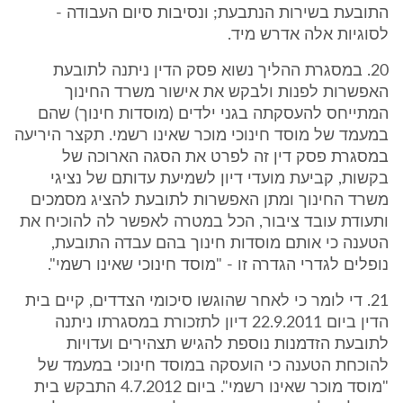
התובעת בשירות הנתבעת; ונסיבות סיום העבודה -
לסוגיות אלה אדרש מיד.
20. במסגרת ההליך נשוא פסק הדין ניתנה לתובעת
האפשרות לפנות ולבקש את אישור משרד החינוך
המתייחס להעסקתה בגני ילדים (מוסדות חינוך) שהם
במעמד של מוסד חינוכי מוכר שאינו רשמי. תקצר היריעה
במסגרת פסק דין זה לפרט את הסגה הארוכה של
בקשות, קביעת מועדי דיון לשמיעת עדותם של נציגי
משרד החינוך ומתן האפשרות לתובעת להציג מסמכים
ותעודת עובד ציבור, הכל במטרה לאפשר לה להוכיח את
הטענה כי אותם מוסדות חינוך בהם עבדה התובעת,
נופלים לגדרי הגדרה זו - "מוסד חינוכי שאינו רשמי".
21. די לומר כי לאחר שהוגשו סיכומי הצדדים, קיים בית
הדין ביום 22.9.2011 דיון לתזכורת במסגרתו ניתנה
לתובעת הזדמנות נוספת להגיש תצהירים ועדויות
להוכחת הטענה כי הועסקה במוסד חינוכי במעמד של
"מוסד מוכר שאינו רשמי". ביום 4.7.2012 התבקש בית