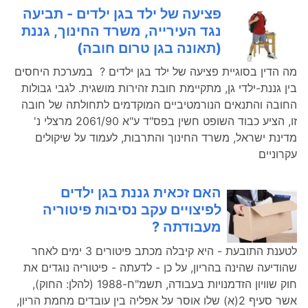
פציעה של ילד בגן ילדים - תביעה
נגד העירייה, משרד החינוך, גננת
(תאונה בגן טרום חובה)
מה הדין בסוגיית פציעה של ילד בגן ילדים ? במערכת היחסים
בין גננת-ילדי גן, מתקיימת חובת זהירות מושגית. לגבי גבולות
החובה והתנאים הנורמטיביים המוקדמים לתחולתה של חובה
זו, הציע כבוד השופט חשין בפס"ד ע"א 2061/90 מרצלי נ'
מדינת ישראל, משרד החינוך והתרבות, לעמוד על שיקולים
עקרוניים
האם זכאית גננת בגן ילדים
לפיצויים עקב נסיבות פיטוריה
מעבודתה ?
לטענת התובעת - היא קיבלה מכתב פיטורים 3 ימים לאחר
שהודיעה שהינה בהריון, על כן - לדעתה - פיטוריה נוגדים את
חוק שוויון הזדמנויות בעבודה, תשמ"ח-1988 (להלן: החוק),
אשר סעיף 2(א) שלו אוסר על אפליה בין עובדים מחמת הריון,