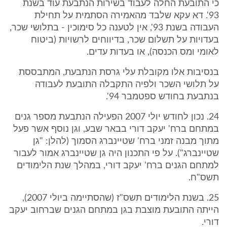
כי התובעת החלה לעבוד בשירות הנתבעת עוד בשנת
93'. דא עקא שלבד מהאמירה הסתמית על תחילת
העבודה בשנת 93', אין לטענה כל סימוכין - בתלושי שכר,
בעדויות על תשלום שכר, בדיווחים לרשויות (ביטוח
לאומי ומס הכנסה), או בעדות עדים.
בנסיבות אלו מקובלת עלי גרסת הנתבעת, המתבססת
על תלושי השכר ולפיה התקבלה התובעת לעבודה
בנתבעת בחודש ספטמבר 94'.
24. נכון לחודש יולי 2007 הפעילה הנתבעת מספר גנים
במתחם ברח' יעקב דורי בבאר שבע, וגן נוסף אשר פעל
מתוך מבנה זמני ברח' שטיינברג הסמוך (להלן: "גן
שטיינברג"). על פי התכנון היה גן שטיינברג אמור לעבור
למתחם הגנים ברח' יעקב דורי, במהלך שנת הלימודים
תשס"ח.
25. בשנת הלימודים תשס"ז (שהסתיימה ביולי 2007),
הייתה התובעת מוצבת בגן במתחם הגנים שברחוב יעקב
דורי.