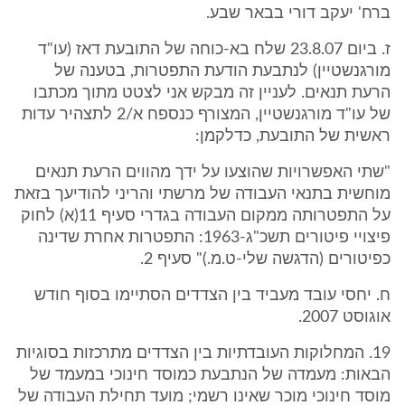
ברח' יעקב דורי בבאר שבע.
ז. ביום 23.8.07 שלח בא-כוחה של התובעת דאז (עו"ד
מורגנשטיין) לנתבעת הודעת התפטרות, בטענה של
הרעת תנאים. לעניין זה מבקש אני לצטט מתוך מכתבו
של עו"ד מורגנשטיין, המצורף כנספח א/2 לתצהיר עדות
ראשית של התובעת, כדלקמן:
"שתי האפשרויות שהוצעו על ידך מהווים הרעת תנאים
מוחשית בתנאי העבודה של מרשתי והריני להודיעך בזאת
על התפטרותה ממקום העבודה בגדרי סעיף 11(א) לחוק
פיצויי פיטורים תשכ"ג-1963: התפטרות אחרת שדינה
כפיטורים (הדגשה שלי-ט.מ.)" סעיף 2.
ח. יחסי עובד מעביד בין הצדדים הסתיימו בסוף חודש
אוגוסט 2007.
19. המחלוקות העובדתיות בין הצדדים מתרכזות בסוגיות
הבאות: מעמדה של הנתבעת כמוסד חינוכי במעמד של
מוסד חינוכי מוכר שאינו רשמי; מועד תחילת העבודה של