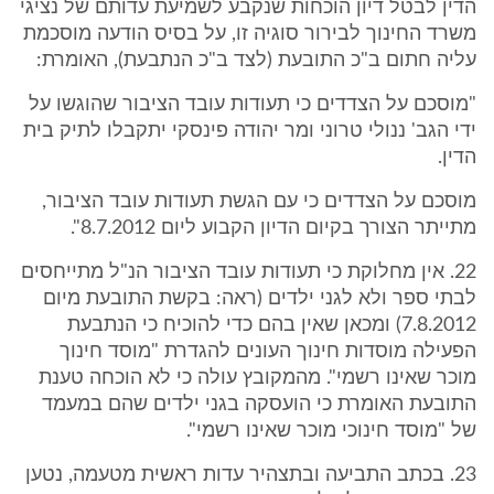
הדין לבטל דיון הוכחות שנקבע לשמיעת עדותם של נציגי
משרד החינוך לבירור סוגיה זו, על בסיס הודעה מוסכמת
עליה חתום ב"כ התובעת (לצד ב"כ הנתבעת), האומרת:
"מוסכם על הצדדים כי תעודות עובד הציבור שהוגשו על
ידי הגב' ננולי טרוני ומר יהודה פינסקי יתקבלו לתיק בית
הדין.
מוסכם על הצדדים כי עם הגשת תעודות עובד הציבור,
מתייתר הצורך בקיום הדיון הקבוע ליום 8.7.2012".
22. אין מחלוקת כי תעודות עובד הציבור הנ"ל מתייחסים
לבתי ספר ולא לגני ילדים (ראה: בקשת התובעת מיום
7.8.2012) ומכאן שאין בהם כדי להוכיח כי הנתבעת
הפעילה מוסדות חינוך העונים להגדרת "מוסד חינוך
מוכר שאינו רשמי". מהמקובץ עולה כי לא הוכחה טענת
התובעת האומרת כי הועסקה בגני ילדים שהם במעמד
של "מוסד חינוכי מוכר שאינו רשמי".
23. בכתב התביעה ובתצהיר עדות ראשית מטעמה, נטען