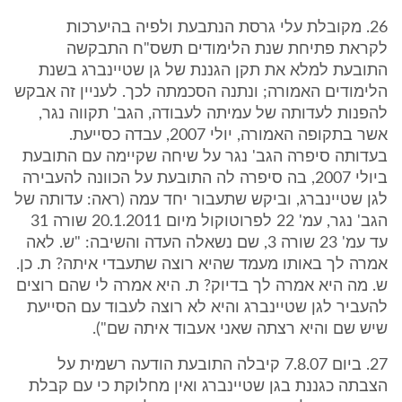
26. מקובלת עלי גרסת הנתבעת ולפיה בהיערכות
לקראת פתיחת שנת הלימודים תשס"ח התבקשה
התובעת למלא את תקן הגננת של גן שטיינברג בשנת
הלימודים האמורה; ונתנה הסכמתה לכך. לעניין זה אבקש
להפנות לעדותה של עמיתה לעבודה, הגב' תקווה נגר,
אשר בתקופה האמורה, יולי 2007, עבדה כסייעת.
בעדותה סיפרה הגב' נגר על שיחה שקיימה עם התובעת
ביולי 2007, בה סיפרה לה התובעת על הכוונה להעבירה
לגן שטיינברג, וביקש שתעבור יחד עמה (ראה: עדותה של
הגב' נגר, עמ' 22 לפרוטוקול מיום 20.1.2011 שורה 31
עד עמ' 23 שורה 3, שם נשאלה העדה והשיבה: "ש. לאה
אמרה לך באותו מעמד שהיא רוצה שתעבדי איתה? ת. כן.
ש. מה היא אמרה לך בדיוק? ת. היא אמרה לי שהם רוצים
להעביר לגן שטיינברג והיא לא רוצה לעבוד עם הסייעת
שיש שם והיא רצתה שאני אעבוד איתה שם").
27. ביום 7.8.07 קיבלה התובעת הודעה רשמית על
הצבתה כגננת בגן שטיינברג ואין מחלוקת כי עם קבלת