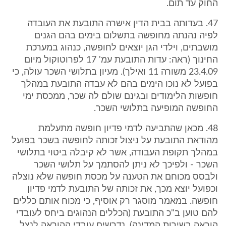
החוק עד תום.
47. בעדותה בבית הדין אישרה התובעת את העובדה
לפיה נהנתה מחופשה בתשלום בימים בהם הגנים
מושבתים, וילדי הגן יוצאים לחופשה, כנהוג במערכת
החינוך (ראה: עדות התובעת עמ' 17 לפרוטוקול מיום
23.4.09 משורה 11 ואילך). מעיון בתלושי השכר עולה, כי
בפועל לא נוכו הימים בהם לא עבדה התובעת במהלך
חופשות הלימודים ובגינם שולם לה שכר, ממכסת ימי
החופשה המופיעה בתלושי השכר.
48. מכאן שהתביעה לדמי פדיון חופשה מתעלמת
מהודאת התובעת על ניצול זכותה לחופשה בשכר בפועל
במהלך תקופת העבודה, אשר לא קיבלה ביטוי בתלושי
השכר - ולפיכך לא ניתן להסתמך על תלושי השכר
ולבסס מכוחם את הטענה על מכסת חופשה שלא נוצלה
וכפועל יוצא מכך, את זכותה של התובעת לדמי פדיון
חופשה. במאמר מוסגר רק אוסיף, כי מכוח אותם כללים
להם טוען ב"כ התובעת (הכללים הנהוגים ביחס לעובדי
הוראה בשירות המדינה), נדרשים עובדי ההוראה לנצל