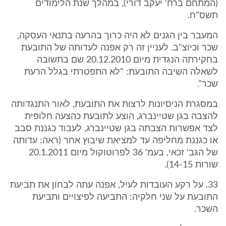
(המתחם ברח' יעקב דורי), במהלך שנת הלימודים
תשס"ח.
המעבר בין הגנים לא היה כרוך בהרעה בתנאי העסקה,
שכר וכיוצ"ב. לעניין זה רק אפנה לעדותה של התובעת
בחקירתה הנגדית מיום 20.12.2010 שם בתשובה
לשאלה השיבה התובעת: "לא התפטרתי בגלל הרעת
שכר".
במסגרת הניסיונות לרצות את התובעת, לאור התנגדותה
להצבה בגן שטיינברג, הוצע לתובעת כהצעה חלופית
לצד אפשרות הצבתה בגן שטיינברג, לעבוד כגננת סבב
או כגננת מחליפה עד למציאת שיבוץ אחר (ראה: עדותה
של הגב' זכאי, בעמ' 36 לפרוטוקול מיום 20.1.2011
שורות 14-15).
33. על רקע העובדות לעיל, אפנה עתה לבחון את תביעת
התובעת על שני חלקיה: התביעה לפיצויים ותביעת
השכר.