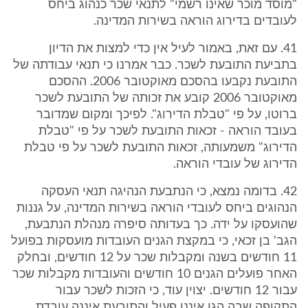
"מוסד מוכר שאינו רשמי" לתנאי שכר כנהוג ביחס
לעובדים בדירוג הוראה בשירות המדינה.
41. עם זאת, באמור לעיל אין כדי למצות את הדיון
בתביעת התובעת לשכר. כבר אמרנו כי תנאי עבודתה של
התובעת נקבעו בהסכם מאוקטובר 2006. ההסכם
מאוקטובר 2006 קובע את זכותה של התובעת לשכר
ברוטו, על פי "טבלת הדירוג". לפיכך ומקום שמדובר
בעובד הוראה - זכאות התובעת לשכר על פי "טבלת
הדירוג" משמעותה, זכאות התובעת לשכר על פי טבלת
הדירוג של עובדי הוראה.
42. בדומה נמצא, כי הנתבעת הנהיגה תנאי העסקה
הנהוגים ביחס לעובדי הוראה בשירות המדינה, על גננות
שהועסקו על ידה. כך בעדותה סיפרה מנהלת הנתבעת,
הגב' בן זכאי, כי במקצת הגנים העובדות מועסקות בפועל
11 חודשים בשנה ומקבלות שכר על 12 חודשים, ובחלק
האחר פועלים הגנים 10 חודשים והעובדות מקבלות שכר
עבור 12 חודשים. יצוין עוד, כי הזכות לשכר עבור
התקופה שבה הגן איננו פעיל והתובעת איננה עובדת