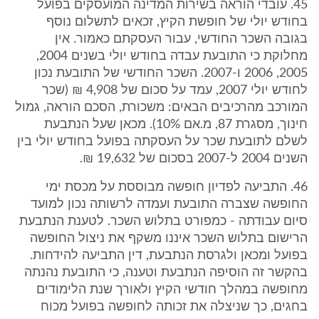
45. עובדי הוראה בשירות המדינה המועסקים בפועל
בחודש יולי של חופשת הקיץ, זכאים לתשלום נוסף
בגובה השכר החודשי, עבור העסקתם כאמור. אין
מחלוקת כי התובעת עבדה בחודש יולי בשנים 2004,
2005, 2006 ו-2007. השכר החודשי של התובעת נכון
לחודש יולי 2007, עמד על סכום של 4,908 ₪ (שכר
המורכב מהרכיבים הבאים: משכורת, הסכם הוראה, גמול
חינוך, מסגרת 87, מ.אם 10%). מכאן שעל הנתבעת
לשלם לתובעת שכר על העסקתה בפועל בחודש יולי בין
השנים 2004 ל-2007 בסכום של 19,632 ₪.
46. התביעה לפדיון חופשה מבוססת על מכסת ימי
החופשה שצברה התובעת ועמדה לרשותה נכון למועד
סיום עבודתה - כמפורט בתלוש השכר. לטענת הנתבעת
הרישום בתלוש השכר איננו משקף את ניצול החופשה
בפועל ומכאן ולגרסת הנתבעת, דין התביעה להידחות.
בהקשר זה הוסיפה הנתבעת וטענה, כי התובעת נהנתה
מחופשה במהלך חודשי הקיץ ולאורך שנת הלימודים
בחגים, כך שניצלה את זכותה לחופשה בפועל מכוח