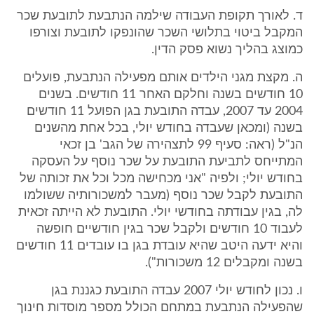
ד. לאורך תקופת העבודה שילמה הנתבעת לתובעת שכר
המקבל ביטוי בתלושי השכר שהונפקו לתובעת וצורפו
כמוצג בהליך נשוא פסק הדין.
ה. מקצת מגני הילדים אותם מפעילה הנתבעת, פועלים
10 חודשים בשנה וחלקם האחר 11 חודשים. בשנים
2004 עד 2007, עבדה התובעת בגן הפועל 11 חודשים
בשנה (ומכאן שעבדה בחודש יולי, בכל אחת מהשנים
הנ"ל (ראה: סעיף 99 לתצהירה של הגב' בן זכאי
המתייחס לתביעת התובעת על שכר נוסף על העסקה
בחודש יולי; ולפיה "אני מכחישה מכל וכל את זכותה של
התובעת לקבל שכר נוסף (מעבר למשכורותיה ששולמו
לה, בגין עבודתה בחודשי יולי. התובעת לא הייתה זכאית
לעבוד 10 חודשים ולקבל שכר בגין חודשיים חופשה
והיא ידעה היטב שהיא עובדת בגן בו עובדים 11 חודשים
בשנה ומקבלים 12 משכורות").
ו. נכון לחודש יולי 2007 עבדה התובעת כגננת בגן
שהפעילה הנתבעת במתחם הכולל מספר מוסדות חינוך