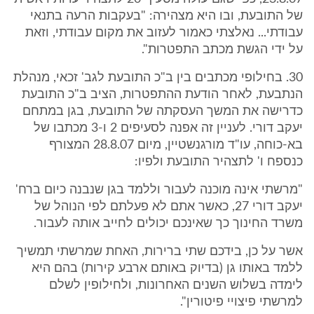
של התובעת, ובו היא מצהירה: "בעקבות הרעה בתנאי
עבודתי... נאלצתי כאמור לעזוב את מקום עבודתי, וזאת
על ידי הגשת מכתב התפטרות".
30. בחילופי מכתבים בין ב"כ התובעת לגב' זכאי, מנהלת
הנתבעת, לאחר הודעת ההתפטרות, הציב ב"כ התובעת
כדרישה את המשך העסקתה של התובעת, בגן במתחם
יעקב דורי. לעניין זה אפנה לסעיפים 2 ו-3 מכתבו של
בא-כוחה, עו"ד מורגנשטיין, מיום 28.8.07 המצורף
כנספח ו' לתצהיר התובעת ולפיו:
"מרשתי אינה מוכנה לעבור וללמד בגן שנבנה כיום ברח'
יעקב דורי 27, כאשר אתם לא פעלתם לפי הנוהל של
משרד החינוך כך שאינכם יכולים לחייב אותה לעבור.
אשר על כן, בידכם שתי ברירות, האחת שמרשתי תמשיך
ללמד באותו גן (בדיוק באותם ארבע קירות) בהם היא
לימדה בשלוש השנים האחרונות, ולחילופין לשלם
למרשתי פיצויי פיטורין".