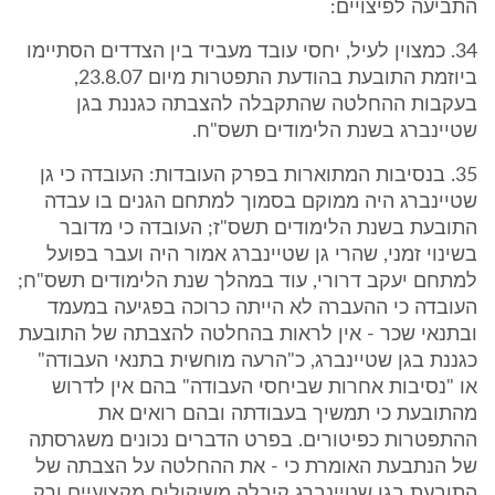
התביעה לפיצויים:
34. כמצוין לעיל, יחסי עובד מעביד בין הצדדים הסתיימו
ביוזמת התובעת בהודעת התפטרות מיום 23.8.07,
בעקבות ההחלטה שהתקבלה להצבתה כגננת בגן
שטיינברג בשנת הלימודים תשס"ח.
35. בנסיבות המתוארות בפרק העובדות: העובדה כי גן
שטיינברג היה ממוקם בסמוך למתחם הגנים בו עבדה
התובעת בשנת הלימודים תשס"ז; העובדה כי מדובר
בשינוי זמני, שהרי גן שטיינברג אמור היה ועבר בפועל
למתחם יעקב דרורי, עוד במהלך שנת הלימודים תשס"ח;
העובדה כי ההעברה לא הייתה כרוכה בפגיעה במעמד
ובתנאי שכר - אין לראות בהחלטה להצבתה של התובעת
כגננת בגן שטיינברג, כ"הרעה מוחשית בתנאי העבודה"
או "נסיבות אחרות שביחסי העבודה" בהם אין לדרוש
מהתובעת כי תמשיך בעבודתה ובהם רואים את
ההתפטרות כפיטורים. בפרט הדברים נכונים משגרסתה
של הנתבעת האומרת כי - את ההחלטה על הצבתה של
התובעת בגן שטיינברג קיבלה משיקולים מקצועיים ורק