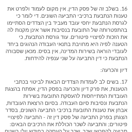
16. בשלב זה של פסק הדין, אין מקום לעמוד ולפרט את
טענות הנתבעת ברכיבי התביעה השונים. די לומר כי
לגרסת הנתבעת יחסי עובד מעביד בין הצדדים הסתיימו
בהתפטרותה של התובעת בנסיבות אשר אינן מקנות לה
את הזכות לפיצויי פיטורים. עוד גורסת הנתבעת, כי
הטענה לפיה היא מחויבת בתנאי העבודה הנהוגים ביחד
לעובדי הוראה בשירות המדינה, אין בסיס. מכאן שסבורה
הנתבעת כי דין התביעה על שני ענפיה להידחות.
דיון והכרעה:
17. בשים לב לעמדות הצדדים הבאות לביטוי בכתבי
הטענות, את פרק דיון והכרעה בפסק הדין, אפתח בהצגת
העובדות המתייחסות להעסקת התובעת בשירות
הנתבעת ונסיבות סיום העבודה. בסיום הרצאת העובדות,
אבחן את טענות התובעת ברכיבי התביעה השונים, בסדר
הצגתן בפרק התביעה של פסק דין זה - התביעה לפיצויי
פיטורים; והתביעה לשכר הכוללת את הרכיבים הבאים:
תביעה להפרשי שכר, שכר על העסקה בחודש יולי בשנים