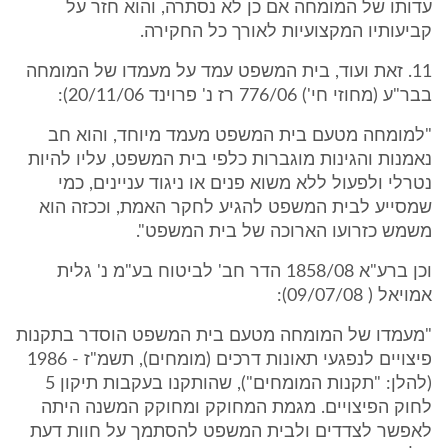
עדותו של המומחה אם כן לא נסתרה, והוא חזר על
קביעותיו המקצועיות לאורך כל החקירה.
11. זאת ועוד, בית המשפט עמד על מעמדו של המומחה
בבר"ע (מחוזי חי') 776/06 רז נ' פרוינד 20/11/06):
"למומחה מטעם בית המשפט מעמד מיוחד, והוא חב
נאמנות והגינות מוגברות כלפי בית המשפט, עליו להיות
נטרלי ולפעול ללא משוא פנים או ניגוד עניינים, כמי
שמסייע לבית המשפט להגיע לחקר האמת, וככזה הוא
משמש כזרועו הארוכה של בית המשפט".
וכן ברע"א 1858/08 הדר חב' לביטוח בע"מ נ' גלית
אמויאל ( 09/07/08):
"מעמדו של המומחה מטעם בית המשפט הוסדר בתקנות
פיצויים לנפגעי תאונות דרכים (מומחים), תשמ"ז - 1986
(להלן: "תקנות המומחים"), שהותקנו בעקבות תיקון 5
לחוק הפיצויים. מגמת המחוקק ומחוקק המשנה היתה
לאפשר לצדדים ולבית המשפט להסתמך על חוות דעת