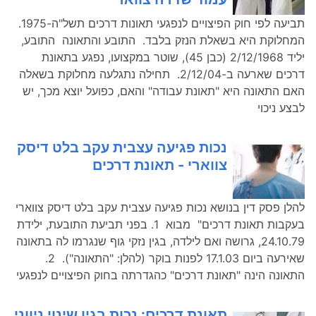
תביעה לפי חוק הפיצויים לנפגעי תאונות דרכים תשל"ה-1975.
המחלוקת היא בשאלת הנזק בלבד. התובע והתאונה התובע,
יליד 2/12/1968 (כבן 45), שוטר במקצועו, נפגע בתאונת
דרכים שארעה ב-2/12/04. תחילה נתגלעה מחלוקת בשאלה
האם התאונה היא "תאונת עבודה" והאם, כפועל יוצא מכך, יש
לבצע ניכוי
נכות פגיעה עצבית עקב בלט דיסק
צווארי - תאונת דרכים
להלן פסק דין בנושא נכות פגיעה עצבית עקב בלט דיסק צווארי
בעקבות תאונת דרכים" מבוא 1. בפני תביעת התובעת, ילידת
24.10.79, גרושה ואם לילדה, בגין נזקי גוף שנגרמו לה בתאונה
שאירעה ביום 17.1.03 לפנות בוקר (להלן: "התאונה"). 2.
התאונה הינה "תאונת דרכים" כהגדרתה בחוק הפיצויים לנפגעי
תאונת דרכים: נכות בגין שינוי ניווני