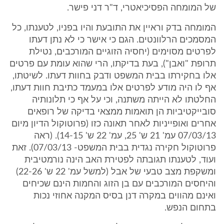
של המומחה הפסיכיאטרי, ד"ר דני פישר.
המומחה בדק וראיין את התובעת והיו בפניו, לטענתו, כל
המסמכים הרלוונטים. הגם כי אישר כי לא נתן דעתו
לפרטים מסוימים (יחסיה הזוגיים המורכבים, נטילת
תרופת "ואבן"), בעת בדיקתו, הרי שהוא עומת עם פרטים
אלו בחקירתו בבית המשפט ודבק בחוות דעתו. לשיטתו,
אף לו היה מודע לפרטים אלו במעמד כתיבת חוות דעתו,
החלטתו לא הייתה משתנה, וכי על אף כי תלונותיה
סובייקטיביות הן תואמות ממצאי בדיקה של רופאים
אחרים ואופייניות לאחר תאונה כזו (פרוטוקול הדיון מיום
07/03/13 עמ' 21 ש' 25, עמ' 22 ש' 14-15). (ראה
פרוטוקול חקירה נגדית בבית המשפט- 07/03/13). זאת
ועוד, לטענתו תגובתה לפטירת האב הינה נורמטיבית
ומשקפת מצב טבעי של אבל (למשל עמ' 22 ש' 22-26)
והיחסים המורכבים עם בן הזוג והחמות הינם שכיחים
ואינם מהווים במקרה דנן בסיס המקנה אחוזי נכות
בתחום הנפש.