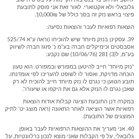
לחשב את הפיצוי בנסיבות הקיימות על בסיס חישוב
גלובאלי ולא אקטוארי. לאור זאת אני פוסק לתובעת
פיצוי בראש נזק זה בסך כולל של 10,000₪.
הוצאות רפואיות לעבר והוצאות נסיעה:
39. עסקינן בנזק מיוחד שיש להוכיחו (וראה ע"א 525/74
אסבסטים וכימיקלים חברה בע"מ נ' פזגז חברה לשיווק
בע"מ, ל(3) 281 (10/06/76) שם נקבע:
"נזק מיוחד' חייב להיטען במפורש ובמפורט. הוא טעון
הוכחה מדויקת, ואסור לו לשופט להעריכו לפי אומדנתו.
תובע הטוען כי נגרם לו נזק מיוחד חייב להוכיח לא רק
שאכן נגרם לו הנזק אלא גם את היקפו או שיעורו".
במקרה דנן התובעת הציגה קבלות אודות הוצאות
רפואיות אשר הוציאה לאחר התאונה (ראה מוצג יט' לתיק
המוצגים של התובעת).
40. אני מעריך את ההוצאות הרפואיות לעבר באופן
גלובאלי, על פי הקבלות שאני מוצא לנכון כרלוונטיות, על