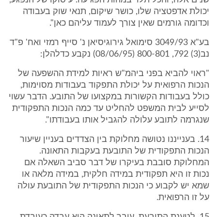
שנים אלה, והכל תלוי במהות הפגיעה. עיסוקו של הנפגע,
יכולת אדפטציה שלו, כושר שיקום, תנאי שוק בעבודה
וכדומה גורמים שאין צורך לעמוד עליהם כאן".
בע"א 3049/93 סימואל גירוגיסיאן נ' סייף רמזי ואח' פ"ד
נב(3) 792, 800-801 (08/06/95) נקבע כדלהלן:
"ראוי להביא בפני ביהמ"ש ראיות למידת ההשפעה של
הנכות הרפואית על יכולת התפקוד בעבודות מסוימות,
כולל בעבודות הקשורות במקצועו של התובע. הדבר עשוי
לסייע לבית המשפט להחליט עד כמה הנכות התפקודית
שנגרמה לתובע עלולה להגביל אותו בעבודתו".
14. בענייננו נטושה מחלוקת בין הצדדים בעניין שיעור
הנכות התפקודית של התובעת בעקבות התאונה.
המחלוקת סובבת בעיקרו של דבר סביב השאלה אם
נכות זו היא תפקודית במידה חלקית, במידה מלאה או
שמא יש לקבוע כי הנכות התפקודית של התובעת עולה
על זו הרפואית.