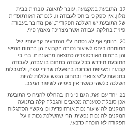
19. התובעת במקצועה, עובר לתאונה, טבחית בבית
מלון. אין ספק כי ביחס לעבודה זו, לנכותה האורתופדית
של התובעת יש השלכה תפקודית, שכן מדובר בעבודה
פיזית בחלקה. עבודה אשר מצריכה מאמץ פיזי.
20. בנוסף אף לא נסתרו ע"י הנתבעים קביעותיו של
המומחה ביחס לשיעור נכותה הקבועה הן בתחום הנפש
והן בתחום האורטופדיה כתוצאה מתאונה זו. ברי כי
התובעת תידרש בכל עבודה בתחום בו עבדה, לעבודה
קבועה ומעייפת הכרוכה בהפעלת שרירי גופה, ולמגבלות
בתנועות ע"ש צווארי ובתחום הנפש עלולות להיות
השלכה כלשהי כאשר אין ציפייה לשיפור המצב.
21. יחד עם זאת, הגם כי ניתן בהחלט להניח כי התובעת
אכן סובלת כטענתה מכאבים והגבלה קלה בתנועה
המקנים לה שיעור נכות אורתופדית וכן מקשיי הסתגלות
המקנים לה נכות נפשית, הרי שהשלכת נכות זו על
תפקודה לא הוכחה כדבעי.