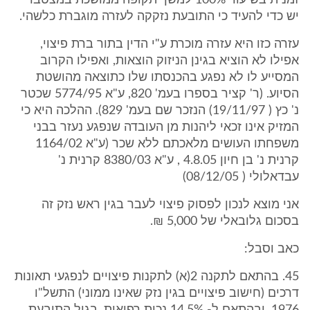
זמנית בשיעור 100% למשך תקופה ממושכת במצטבר
יש כדי להעיד כי התובעת נזקקה לעזרה מוגברת כלשהי.
עזרה כזו היא עזרה מוכרת ע"י הדין בתור ברת פיצוי,
אפילו לא הוציא בגינן הניזוק הוצאות, ואפילו הקרוב
המסייע לו לא נפגע בהכנסתו שלו כתוצאה מהושטת
הסיוע. (ר' קציר בספרו בעמ' 820, ע"א 5774/95 שכטר
נ' כץ ( 19/11/97) הנזכר שם בעמ' 829). ההלכה היא כי
המזיק אינו זכאי ליהנות מן העובדה שנפגע נעזר בבני
משפחתו העושים מלאכתם ללא שכר (ע"א 1164/02
קרנית נ' בן חיון 4.8.05 , ע"א 8380/03 קרנית נ'
עבדאלולי ( 08/12/05)
אני מוצא לנכון לפסוק פיצוי לעבר בגין ראש נזק זה
בסכום גלובאלי של 5,000 ₪.
כאב וסבל:
45. בהתאם לתקנה 2(א) לתקנות פיצויים לנפגעי תאונות
דרכים (חישוב פיצויים בגין נזק שאינו ממוני) התשל"ו