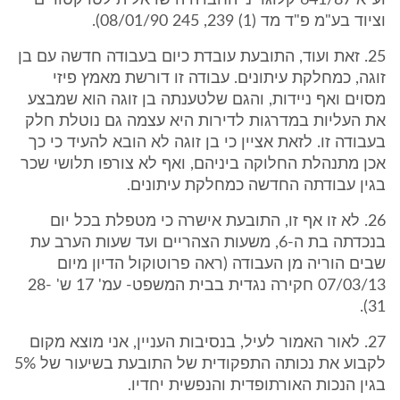
וע"א 641/87 קלוגר נ' החברה הישראלית לטרקטורים
וציוד בע"מ פ"ד מד (1) 239, 245 08/01/90).
25. זאת ועוד, התובעת עובדת כיום בעבודה חדשה עם בן
זוגה, כמחלקת עיתונים. עבודה זו דורשת מאמץ פיזי
מסוים ואף ניידות, והגם שלטענתה בן זוגה הוא שמבצע
את העליות במדרגות לדירות היא עצמה גם נוטלת חלק
בעבודה זו. לזאת אציין כי בן זוגה לא הובא להעיד כי כך
אכן מתנהלת החלוקה ביניהם, ואף לא צורפו תלושי שכר
בגין עבודתה החדשה כמחלקת עיתונים.
26. לא זו אף זו, התובעת אישרה כי מטפלת בכל יום
בנכדתה בת ה-6, משעות הצהריים ועד שעות הערב עת
שבים הוריה מן העבודה (ראה פרוטוקול הדיון מיום
07/03/13 חקירה נגדית בבית המשפט- עמ' 17 ש' 28-
31).
27. לאור האמור לעיל, בנסיבות העניין, אני מוצא מקום
לקבוע את נכותה התפקודית של התובעת בשיעור של 5%
בגין הנכות האורתופדית והנפשית יחדיו.