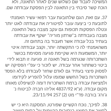
המשיכה לעבוד שם כשלוש שנים לאחר התאונה, ולא
הוכח קשר סיבתי בין התאונה לבין הפסקת עבודתה שם.
37. עם זאת, הגם שלתובעת עבר רפואי עשיר האמנתי
לתובעת כי ביצעה עובר לפיטוריה את עבודתה לאט יותר
ונטלה הפסקות תכופות גם עקב מצבה בשל התאונה.
מצבה בעבודתה ב"שרתון מוריה" ישקף את עבודתה
בעתיד בכל עבודה אשר תעבוד בה בתחום זה.
משהאמנתי לה כי התקשתה יותר, וקצב עבודתה איטי
יותר, המשמעות היא שקיימת פגיעה מסוימת בכושר
השתכרותה שנגרמה בשל תאונה זו. פגיעה זו תבוא לידי
ביטוי כשתתור אחר עבודה. יש לזכור כי עפ"י הפסיקה יש
לפסוק פיצוי בעתיד גם לאדם שחזר לעבודתו בלא הפסד
השתכרות בשל החשש שמומו עלול להפריע לקידומו
ולמציאת עבודה ברמת השתכרות דומה לכשיפלט מאותו
מקום עבודה. (ע"א 4837/92 אליהו חברה לביטוח נ'
ג'ורג' בורבה פד"י מט (2) 257 23/11/94.
38. לפיכך, נוכח הקשיים שפורטו, המסקנה היא כי יש