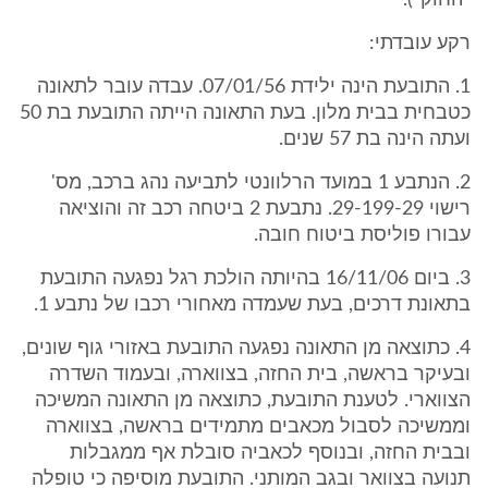
"החוק").
רקע עובדתי:
1. התובעת הינה ילידת 07/01/56. עבדה עובר לתאונה
כטבחית בבית מלון. בעת התאונה הייתה התובעת בת 50
ועתה הינה בת 57 שנים.
2. הנתבע 1 במועד הרלוונטי לתביעה נהג ברכב, מס'
רישוי 29-199-29. נתבעת 2 ביטחה רכב זה והוציאה
עבורו פוליסת ביטוח חובה.
3. ביום 16/11/06 בהיותה הולכת רגל נפגעה התובעת
בתאונת דרכים, בעת שעמדה מאחורי רכבו של נתבע 1.
4. כתוצאה מן התאונה נפגעה התובעת באזורי גוף שונים,
ובעיקר בראשה, בית החזה, בצווארה, ובעמוד השדרה
הצווארי. לטענת התובעת, כתוצאה מן התאונה המשיכה
וממשיכה לסבול מכאבים מתמידים בראשה, בצווארה
ובבית החזה, ובנוסף לכאביה סובלת אף ממגבלות
תנועה בצוואר ובגב המותני. התובעת מוסיפה כי טופלה