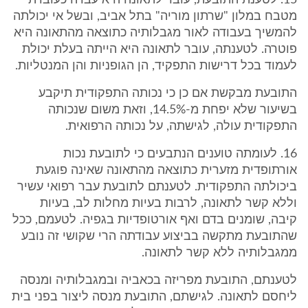
15. לטענת התובעת, עובר לתאונה היא עבדה כעובדת
מטבח במלון "שרתון מוריה" בתל אביב, ובשל אי יכולתה
להמשיך בעבודה לאור מגבלותיה כתוצאה מהתאונה היא
פוטרה. לטענתה, עובר לתאונה היא הייתה בעלת יכולת
לעמוד בכל דרישות התפקיד, הן הגופניות והן המנטליות.
התובעת מבקשת אם כן כי נכותה התפקודית תיקבע
בשיעור שלא יפחת מ-14.5%, וזאת משום שנכותה
התפקודית עולה, לגישתה, על נכותה הרפואית.
16. לעומתה טוענים הנתבעים כי לתובעת נכות
אורתופדית מזערית כתוצאה מהתאונה שאינה פוגעת
ביכולתה התפקודית. לטענתם לתובעת עבר רפואי עשיר
וללא קשר לתאונה, לרבות בעיות מחלות לב, בעיות
קיבה, שומנים בדם ואף אורטופדיות בגפיה. לטעמם, ככל
שהתובעת מתקשה בביצוע עבודתה הרי שקושי זה נובע
ממגבלותיה ללא קשר לתאונה.
לטענתם, התובעת מפריזה בכאביה ובמגבלותיה ומנסה
ליחסם לתאונה. לגישתם, התובעת מנסה ליצור בפני בית