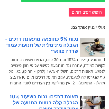
חיפוש דפים דומים
אולי יעניין אותך גם:
נכות 5% כתוצאה מתאונת דרכים -
הגבלה מינימלית של תנועות עמוד
שדרה צווארי
1. התובעת, ילידת 1974 ובת 39 כיום, מרצה ויועצת בתחום
לקויות למידה, עתרה נגד הנתבעת לפיצוי על פי חוק פיצויים
לנפגעי תאונות דרכים, תשל"ה-1975 (להלן - החוק), בגין נזקי
גוף שנגרמו לה לטענתה, עקב תאונת דרכים מיום 22/11/10
(להלן - התאונה). 2. אין מחלוקת בין הצדדים לעניין החבות
תאונת דרכים: נכות בשיעור 10%
הגבלה קלה בטווח התנועה של
עמוד שדרה צווארי