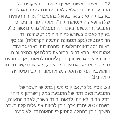
22. בראש ובראשונה אציין כי טענתה העיקרית של
התובעת הינה כי נאלצה לעזוב עבודתה עקב מגבלותיה
בעקבות התאונה, אך בפועל בהתאם לתעודה הרפואית
של הרופאה התעסוקתית, ד"ר אולגה גורדון, ניכר כי
התובעת התקשתה בעבודתה ממכלול גורמים אשר כללו
בעיקר כאבים בשורש כף היד הימנית, שהינה ידה
הדומיננטית (עקב תסמונת התעלה הקרפלית), ובנוסף
בעיות גסטרואונטרולוגיות, סחרחורות, כאבי גב ועוד.
אמנם צויין בתעודה כי התובעת סבלה אף ממצב ורוח
ירוד ומכאבי גב שיתכן וניתן ליחסם לתאונה, אך התובעת
סבלה מכאבי גב גם עובר לתאונה, ולא הוכח קשר סיבתי
דווקא בין הפגיעה הקלה נשוא תאונה זו לבין פיטוריה
(ראה נ/1).
23. נוסף על כך, אציין כי מעיון בתלושי השכר של
התובעת מעבודתה של התובעת במלון "שרתון מוריה"
בתל אביב, לא ניתן לראות ירידה בשכר, לאחר התאונה,
בשנת 2007 יתרה מכך, ניתן לראות אף עליה קלה בשכר.
משכך, ניתן בהחלט להסיק כי התאונה דנן לא פגעה