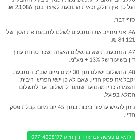
1976, ובהתאם ל- 14.5% נכות רפואית, בגיל התובעת,
ועל כך אין חולק, זכאית התובעת לפיצוי בסך 23,086 ₪.
סוף דבר:
46. אני מחייב את הנתבעים לשלם לתובעת את הסך של
84,121 ₪.
47. הנתבעת תישא בתשלום האגרה ושכר טרחת עורך
דין בשיעור של 13% + מע"מ.
48. התשלום ישולם תוך 30 ימים מיום שב"כ הנתבעת
יקבל את פסק הדין, שאם לא כן ישא הפרשי ריבית
והצמדה כדין מהמועד שנועד לתשלום ועד לתשלום
המלא בפועל.
ניתן להגיש ערעור בזכות בתוך 45 יום מיום קבלת פסק
הדין.
לתיאום פגישה עם עורך דין חייגו 077-4008177