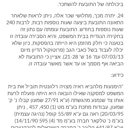
ביכולתה של התובעת להשתכר.
24. יתרה מכך, מתלושי שכר אלה, ניתן לראות שלאחר
התאונה התובעת ביצעה שעות נוספות רבות, לרבות 240
שעות נוספות בחודש. התובעת עומתה עם נתון זה
בחקירה הנגדית בבית המשפט, והיא הסבירה עובדה זו
בטענה כי חלק מהזמן היא הייתה בהפסקות, כיון שלא
יכלה לעבוד בשל כאבי הגב (פרוטוקול הדיון מיום
07/03/13 עמ' 16 ש' 21-28). אציין כי התובעת לא
הביאה אף מסמך או עד אשר מאשר עובדה זו.
כידוע:
"הימנעות מלהביא ראיה מצויה רלוונטית תוביל את בית
המשפט למסקנה שאילו הובאה היא היתה פועלת לרעת
אותו צד שנמנע מהגשתה (ע"א 27/91 שמעון קבלו נ' ק'
שמעון, עבודות מתכת בע"מ מט (1) 450, 457 , ניתן
20/03/95) ראה גם ע"א 55/89 קופל (נהיגה עצמית)
בע"מ נ' טלקאר חברה בע"מ מד (4) 595 14/11/90)