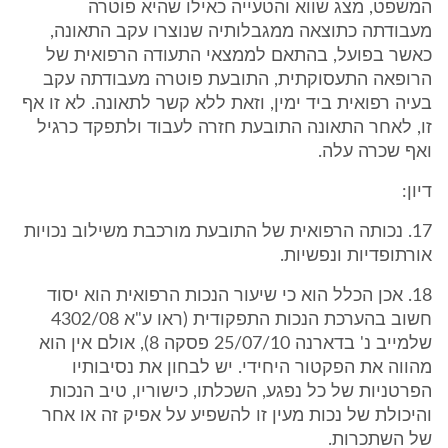
המשפט, מצג שווא והטעייה כאילו שהיא פוטרה
מעבודתה כתוצאה ממגבלותיה שנוצרו עקב התאונה,
כאשר בפועל, בהתאם לממצאי התעודה הרפואית של
הרופאה התעסוקתית, התובעת פוטרה מעבודתה עקב
בעיה רפואית ביד ימין, וזאת ללא קשר לתאונה. לא זו אף
זו, לאחר התאונה התובעת חזרה לעבוד ולתפקד כרגיל
ואף שכרה עלה.
דיון:
17. נכותה הרפואית של התובעת מורכבת משילוב נכויות
אורתופדיות ונפשיות.
18. אכן הכלל הוא כי שיעור הנכות הרפואית הוא יסוד
חשוב בהערכת הנכות התפקודית (ראו ע"א 4302/08
שלמייב נ' בדארנה 25/07/10 פסקה 8), אולם אין הוא
מהווה את הפקטור היחידי. יש לבחון את נסיבותיו
הפרטניות של כל נפגע, השכלתו, כישוריו, טיב הנכות
והיכולת של נכות מעין זו להשפיע על אפיק זה או אחר
של השתכרות.