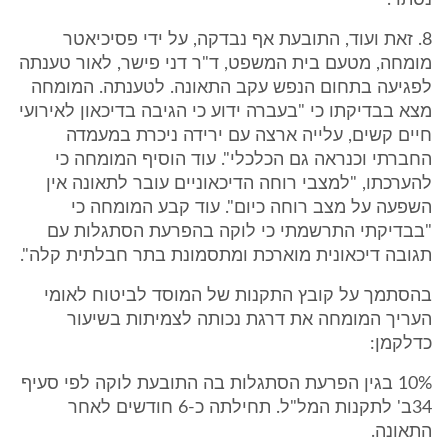
נסתר.
8. זאת ועוד, התובעת אף נבדקה, על ידי פסיכיאטר
מומחה, מטעם בית המשפט, ד"ר דני פישר, לאור טענתה
לפגיעה בתחום הנפש עקב התאונה. לטענתה. המומחה
מצא בבדיקתו כי "בעברה ידוע כי הגיבה בדיכאון לאירועי
חיים קשים, עלייה ארצה עם ירידה ניכרת במעמדה
החברתי וכנראה גם הכלכלי". עוד הוסיף המומחה כי
להערכתו, "למצבי רוחה הדיכאוניים עובר לתאונה אין
השפעה על מצב רוחה כיום". עוד קבע המומחה כי
"בבדיקתי התרשמתי כי לוקה בהפרעת הסתגלות עם
תגובה דיכאונית מוארכת ומתסמונת בתר חבלתית קלה".
בהסתמך על קובץ התקנות של המוסד לביטוח לאומי
העריך המומחה את דרגת נכותה לצמיתות בשיעור
כדלקמן:
10% בגין הפרעת הסתגלות בה התובעת לוקה לפי סעיף
34ב' לתקנות המל"ל. תחילתה כ-6 חודשים לאחר
התאונה.