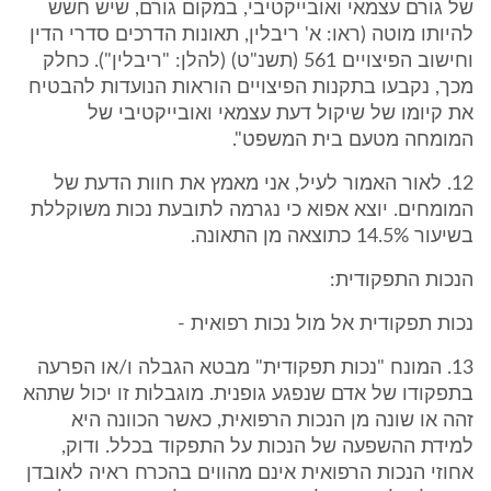
של גורם עצמאי ואובייקטיבי, במקום גורם, שיש חשש
להיותו מוטה (ראו: א' ריבלין, תאונות הדרכים סדרי הדין
וחישוב הפיצויים 561 (תשנ"ט) (להלן: "ריבלין"). כחלק
מכך, נקבעו בתקנות הפיצויים הוראות הנועדות להבטיח
את קיומו של שיקול דעת עצמאי ואובייקטיבי של
המומחה מטעם בית המשפט".
12. לאור האמור לעיל, אני מאמץ את חוות הדעת של
המומחים. יוצא אפוא כי נגרמה לתובעת נכות משוקללת
בשיעור 14.5% כתוצאה מן התאונה.
הנכות התפקודית:
נכות תפקודית אל מול נכות רפואית -
13. המונח "נכות תפקודית" מבטא הגבלה ו/או הפרעה
בתפקודו של אדם שנפגע גופנית. מוגבלות זו יכול שתהא
זהה או שונה מן הנכות הרפואית, כאשר הכוונה היא
למידת ההשפעה של הנכות על התפקוד בכלל. ודוק,
אחוזי הנכות הרפואית אינם מהווים בהכרח ראיה לאובדן