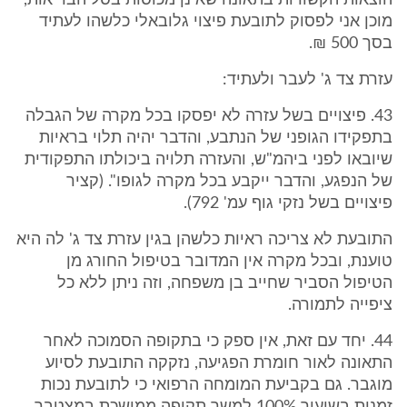
הוצאות הקשורות בתאונה שאינן מכוסות בסל הבריאות,
מוכן אני לפסוק לתובעת פיצוי גלובאלי כלשהו לעתיד
בסך 500 ₪.
עזרת צד ג' לעבר ולעתיד:
43. פיצויים בשל עזרה לא יפסקו בכל מקרה של הגבלה
בתפקידו הגופני של הנתבע, והדבר יהיה תלוי בראיות
שיובאו לפני ביהמ"ש, והעזרה תלויה ביכולתו התפקודית
של הנפגע, והדבר ייקבע בכל מקרה לגופו". (קציר
פיצויים בשל נזקי גוף עמ' 792).
התובעת לא צריכה ראיות כלשהן בגין עזרת צד ג' לה היא
טוענת, ובכל מקרה אין המדובר בטיפול החורג מן
הטיפול הסביר שחייב בן משפחה, וזה ניתן ללא כל
ציפייה לתמורה.
44. יחד עם זאת, אין ספק כי בתקופה הסמוכה לאחר
התאונה לאור חומרת הפגיעה, נזקקה התובעת לסיוע
מוגבר. גם בקביעת המומחה הרפואי כי לתובעת נכות