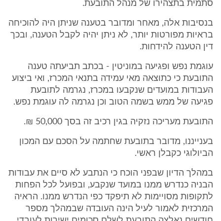
סתמית בתצהירו של מנהל התובעת.
בנסיבות אלה, מאחר ומדובר בטענה שניתן היה להוכיחה
בראיות מפורטות יותר, לא ניתן יהיה לקבל הטענה, ובכך
דין הטענה להידחות.
עוגמת נפש ופגיעה במוניטין - בכתב תביעתה טענה
התובעת כי כתוצאה מאי עמידה בתנאי המכרז, ואי ביצוע
העבודות במועדים שנקבעו במכרז, נגרמה לתובעת
פגיעה של ממש בשמה הטוב וכן נגרמה לה עוגמת נפש.
התובעת מעריכה נזקיה בגין רכיב זה בסך 50,000 ₪.
בענייננו, מדובר בתובעת שחתמה על הסכם עם המכון
הביולוגי כקבלן ראשי.
במהלך הדיון שבפני הוכח כי הנתבע לא סיים את עבודות
הבניה כנדרש ממנו במועד שנקבע, ובפועל לכל הפחות
לתקופות מסויימות לא תיפקד כפי הנדרש ממנו. הראיה
המרכזית לאמור לעיל הינה העובדה שבמהלך מספר
חודשים נאלצה התובעת לשלם סכומים ישירות לעובדי