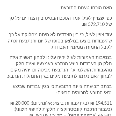
האם הוכחו טענות התובעת
כפי שצויין לעיל, עמד הסכם הבסיס בין הצדדים על סך
של 572,710 ₪.
עוד צויין לעיל, כי בין הצדדים לא היתה מחלוקת על כך
שהעבודות בוצעו במלואן בסופו של יום והנתבעת זכתה
לקבל התמורה ממזמין העבודות.
בנסיבות האמורות לעיל יהיה עלינו לבחון ראשית איזה
חלק מן העבודות ביצע הנתבע באמצעיו ואיזה חלק
מהעבודות הושלמו ע"י הנתבעת מכיסה וכן יהיה מקום
לבחון האם נגרמו לתובעת נזקים בגין התנהלות הנתבע.
בכתב תביעתה ציינה התובעת כי בגין עבודות שביצע
זכאי התובע לסכומים הבאים:
194,511 ₪ (בגין עבודות ביצוע אלומיניום); 20,000 ₪
(בעבור הרכבת קונסטרוקציה חלקית לחיפוי חיצוני);
66,541 (אספקת פחים) = סה"כ 281,052 ₪.