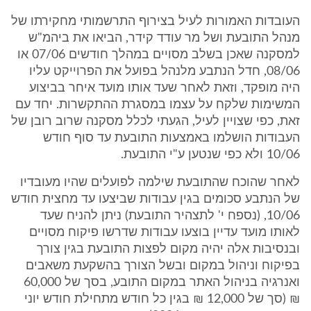
העובדות האמורות לעיל בצירוף התרשמותי מחקירתו של
מנהל התובעת ושל מר עודד קידר, הביאו את ביהמ"ש
למסקנה שאכן בשלב מסויים במהלך חודשים 07/06 או
08/06, חדל הנתבע מלנהל בפועל את הפרוייקט עליו
היה מופקד, וזאת לאחר שעד אותו מועד איחר בביצוע
המשימות שלקח על עצמו במסגרת ההתקשרות. יחד עם
זאת, כפי שצויין לעיל, הגעתי לכלל מסקנה שרוב רובן של
העבודות הושלמו באמצעות התובעת עד סוף חודש
10/06 ולא כפי שנטען ע"י התובעת.
לאחר שהוכח שהתובעת שילמה לפועלים שהיו מעובדיו
של הנתבע סכומים בגין עבודות שביצעו עד מחצית חודש
10/06, (נספח י' לתצהיר התובעת) ניתן להניח שעד
לאותו מועד עדיין בוצעו עבודות שדרשו פיקוח מסויים
ובנסיבות אלה יהיה מקום לפצות התובעת בגין צורך
בפיקוח וניהול במקום ובשל הצורך בהשקעת משאבים
ואנרגיה בניהול האתר במקום התובע, בסך של 60,000
₪ (סך של 12,000 ₪ בגין כל חודש מתחילת חודש יוני