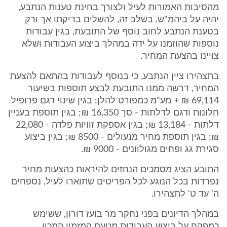
מהסיבות האמורות לעיל ולצורך בחינת טענות הנתבע,
יהיה על ביהמ"ש, בשלב זה, להשלים בדיקתו אך ורק
בטענת הנתבע לחוב נוסף של התובעת, בגין עבודות
נוספות שהוזמנו על ידה במהלך ביצוע העבודות ושלא
צויינו בהצעת המחיר.
בתצהירו ציין הנתבע, כי בנוסף לעבודות בהתאם להצעת
המחיר, דרשה ממנו התובעת לבצע תוספות בשיעור
69,114 ₪ + מע"מ כמפורט להלן: בגין שינוי דגם פרופיל
חלונות ודגם לדלתות - סך 16,350 ₪; בגין תוספת בעניין
דלתות - 13,184 ₪; בגין אספקת זוויות פלדה - 22,080
₪; בגין תוספת מחיר מנעולים - 8500 ₪; בגין ביצוע
סגירת גג ופחים מגולוונים - 9000 ₪.
התובע הציג מסמכים הנחזים להיראות כהצעות מחיר
נפרדות בכל הנוגע לכל הפריטים שתוארו לעיל, נספחים
ה' עד ט' לתצהירו.
במהלך הדיונים בפני נחקר מר בועז דורון, ששימש
כמפקח על ביצוע העבודות מטעם המזמין המכון