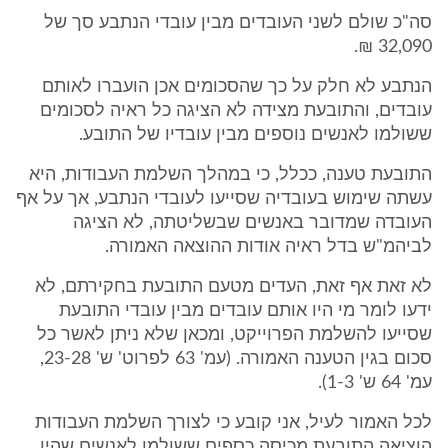
סה"כ שולם לשני העובדים מבין עובדי הנתבע סך של
32,090 ₪.
הנתבע לא חלק על כך שהסכומים אכן הועברו לאותם
עובדים, והתובעת מצידה לא הציגה כל ראיה לסכומים
ששולמו לאנשים נוספים מבין עובדיו של התובע.
התובעת טענה, ככלל, כי במהלך השלמת העבודות, היא
עשתה שימוש בעובדיה שסייעו לעובדי הנתבע, אך על אף
העובדה שמדובר באנשים שבשליטתה, לא הציגה
לביהמ"ש בדל ראיה אודות ההוצאה האמורה.
לא זאת אף זאת, העדים מטעם התובעת בחקירתם, לא
ידעו לומר מי היו אותם עובדים מבין עובדי התובעת
שסייעו להשלמת הפרוייקט, ומכאן שלא ניתן לאשר כל
סכום בגין הטענה האמורה. (עמ' 63 לפרוט' ש' 23-28,
עמ' 64 ש' 1-3).
לכל האמור לעיל, אני קובע כי לצורך השלמת העבודות
הוציאה התובעת מכיסה כספים ששולמו לאנשים שהיו