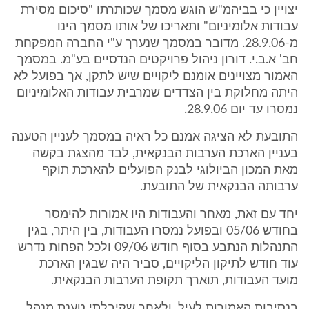
יצויין כי בביהמ"ש הוגש מסמך שכותרתו "סיכום מסירת
עבודות אלומיניום" ותאריכו של אותו מסמך הינו
מ-28.9.06. מדובר במסמך שנערך ע"י החברה המפקחת
חב' א.ב.י. דורון ניהול פרויקטים הנדסיים בע"מ. במסמך
האמור מצויינים אומנם ליקויים שיש לתקן, אך בפועל לא
היתה מחלוקת בין הצדדים שמרבית עבודות האלומיניום
נמסרו עד יום 28.9.06.
התובעת לא הציגה אמנם כל ראיה במסמך לעניין הטענה
בעניין הארכת הערבות הבנקאית, לבד מהצגת בקשה
מאת המכון הביולוגי לבנק הפועלים להארכת תוקף
ערבותה הבנקאית של התובעת.
יחד עם זאת, מאחר והעבודות היו אמורות להימסר
בחודש 05/06 ובפועל נמסרו העבודות, בין היתר, בגין
התנהלות הנתבע בסוף חודש 09/06 ולכל הפחות נדרש
עוד חודש לתיקון הליקויים, סביר היה שבגין הארכת
מועד העבודות, תוארך תקופת הערבות הבנקאית.
בנסיבות האמורות לעיל, ולאחר שקיבלתי טענת מנהל