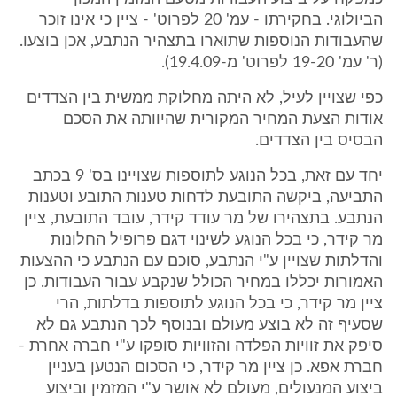
הביולוגי. בחקירתו - עמ' 20 לפרוט' - ציין כי אינו זוכר
שהעבודות הנוספות שתוארו בתצהיר הנתבע, אכן בוצעו.
(ר' עמ' 19-20 לפרוט' מ-19.4.09).
כפי שצויין לעיל, לא היתה מחלוקת ממשית בין הצדדים
אודות הצעת המחיר המקורית שהיוותה את הסכם
הבסיס בין הצדדים.
יחד עם זאת, בכל הנוגע לתוספות שצויינו בס' 9 בכתב
התביעה, ביקשה התובעת לדחות טענות התובע וטענות
הנתבע. בתצהירו של מר עודד קידר, עובד התובעת, ציין
מר קידר, כי בכל הנוגע לשינוי דגם פרופיל החלונות
והדלתות שצויין ע"י הנתבע, סוכם עם הנתבע כי ההצעות
האמורות יכללו במחיר הכולל שנקבע עבור העבודות. כן
ציין מר קידר, כי בכל הנוגע לתוספות בדלתות, הרי
שסעיף זה לא בוצע מעולם ובנוסף לכך הנתבע גם לא
סיפק את זוויות הפלדה והזוויות סופקו ע"י חברה אחרת -
חברת אפא. כן ציין מר קידר, כי הסכום הנטען בעניין
ביצוע המנעולים, מעולם לא אושר ע"י המזמין וביצוע