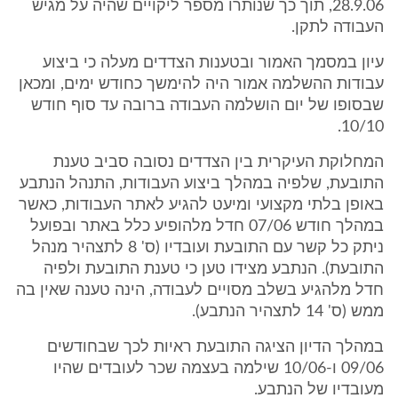
28.9.06, תוך כך שנותרו מספר ליקויים שהיה על מגיש
העבודה לתקן.
עיון במסמך האמור ובטענות הצדדים מעלה כי ביצוע
עבודות ההשלמה אמור היה להימשך כחודש ימים, ומכאן
שבסופו של יום הושלמה העבודה ברובה עד סוף חודש
10/10.
המחלוקת העיקרית בין הצדדים נסובה סביב טענת
התובעת, שלפיה במהלך ביצוע העבודות, התנהל הנתבע
באופן בלתי מקצועי ומיעט להגיע לאתר העבודות, כאשר
במהלך חודש 07/06 חדל מלהופיע כלל באתר ובפועל
ניתק כל קשר עם התובעת ועובדיו (ס' 8 לתצהיר מנהל
התובעת). הנתבע מצידו טען כי טענת התובעת ולפיה
חדל מלהגיע בשלב מסויים לעבודה, הינה טענה שאין בה
ממש (ס' 14 לתצהיר הנתבע).
במהלך הדיון הציגה התובעת ראיות לכך שבחודשים
09/06 ו-10/06 שילמה בעצמה שכר לעובדים שהיו
מעובדיו של הנתבע.