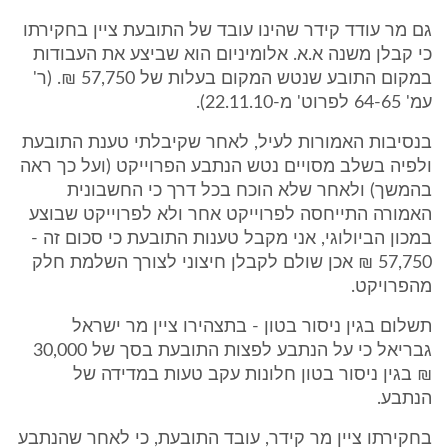
גם מר עודד קידר שהינו עובד של התובעת ציין בחקירתו
כי קבלן משנה א.א. אלומיניום הוא שביצע את העבודות
במקום התובע שנטש המקום בעלות של 57,750 ₪. (ר'
עמ' 64-65 לפרוט' מ-22.11.10).
בנסיבות האמורות לעיל, לאחר שקיבלתי טענת התובעת
ולפיה בשלב מסויים נטש הנתבע הפרוייקט (ועל כך ראה
בהמשך) ולאחר שלא הוכח בכל דרך כי החשבונית
האמורה התייחסה לפרוייקט אחר ולא לפרוייקט שבוצע
במכון הביולוגי, אני מקבל טענות התובעת כי סכום זה -
57,750 ₪ אכן שולם לקבלן חיצוני לצורך השלמת חלק
מהפרויקט.
תשלום בגין ניסור בטון - בתצהירו ציין מר ישראל
גבריאל כי על הנתבע לפצות התובעת בסך של 30,000
₪ בגין ניסור בטון חלונות עקב טעות במדידה של
הנתבע.
בחקירתו ציין מר קידר, עובד התובעת, כי לאחר שהנתבע