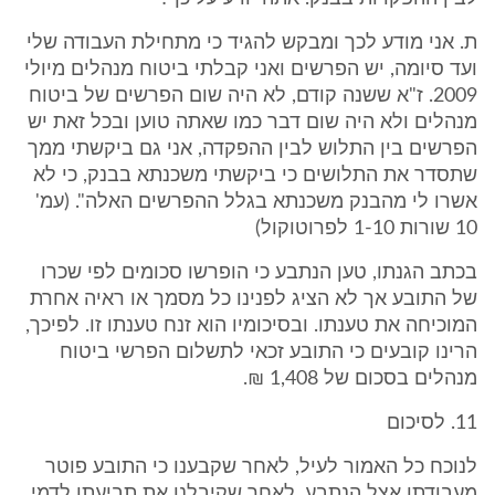
ת. אני מודע לכך ומבקש להגיד כי מתחילת העבודה שלי
ועד סיומה, יש הפרשים ואני קבלתי ביטוח מנהלים מיולי
2009. ז"א ששנה קודם, לא היה שום הפרשים של ביטוח
מנהלים ולא היה שום דבר כמו שאתה טוען ובכל זאת יש
הפרשים בין התלוש לבין ההפקדה, אני גם ביקשתי ממך
שתסדר את התלושים כי ביקשתי משכנתא בבנק, כי לא
אשרו לי מהבנק משכנתא בגלל ההפרשים האלה". (עמ'
10 שורות 1-10 לפרוטוקול)
בכתב הגנתו, טען הנתבע כי הופרשו סכומים לפי שכרו
של התובע אך לא הציג לפנינו כל מסמך או ראיה אחרת
המוכיחה את טענתו. ובסיכומיו הוא זנח טענתו זו. לפיכך,
הרינו קובעים כי התובע זכאי לתשלום הפרשי ביטוח
מנהלים בסכום של 1,408 ₪.
11. לסיכום
לנוכח כל האמור לעיל, לאחר שקבענו כי התובע פוטר
מעבודתו אצל הנתבע, לאחר שקיבלנו את תביעתו לדמי