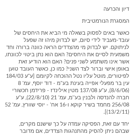
דיון והכרעה
המסגרת הנורמטיבית
כאשר באים לפסוק בשאלה מי הביא את היחסים של
עובד-מעביד לידי סיום, יש לבדוק מיהו זה שפעל
לניתוקם. יש לבדוק מי מהצדדים הראה כוונה ברורה וחד
משמעית לסיים את היחסים? האם הוא נתן ביטוי לכוונתו,
אשר אינו משתמע לשני פנים? האם הוא הודיע זאת
באופן אישי וברור לצד השני? כמו כן, כאשר העובד טוען
לפיטורים, מוטל עליו נטל ההוכחה לקיומם [ע"ע 184/03
עין בר מפעלי אפייה בעינת בע"מ - דוד יוסף, עמ' 8
(8/6/06), ע"ע 137/08 מטין אילינדז - פרידמן חכשורי
חברה להנדסה ולבנין בע''מ, עמ' 21 (22/8/10), ע"ע
256/08 מחמד בשיר קוקא ו-16 אח' - יוסי שוורץ, עמ' 52
(13/2/11)].
יחד עם זאת, הפסיקה עמדה על כך שישנם מקרים,
שבהם ניתן להסיק מהתנהגות הצדדים, אם מדובר