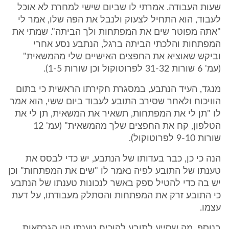
שעות העבודה. אמרתי לו שביום שישי למחרת לא אוכל
לעבוד, הוא התחיל לצעוק ולנבל את הפה שלו, אמר לי
"אתה מפוטר שים את המפתחות ולך הביתה". שמתי את
המפתחות והלכתי הביתה ברגל, הנתבע נסע אחרי
וביקש שאוציא את החפצים האישיים שלי מהמשאית"
(עמ' 6 שורות 31-32 לפרוטוקול וכן שורות 1-5).
מנגד, העיד הנתבע, במסגרת חקירתו הראשית כי בתום
הוויכוח ולאחר שסירב התובע לעבוד ביום ששי, הוא אמר
לו "תן לי את המפתחות, תשאיר את המשאית, תן לי את
הטלפון, קח את החפצים שלך מהמשאית" (עמ' 12
שורות 9-10 לפרוטוקול).
הנה כי כן, כבר בעדותו של הנתבע, יש כדי לבסס את
טענתו של התובע לפיה נאמר לו "שים את המפתחות" וכן
יש בה כדי להטיל ספק באשר לנכונות טענתו של הנתבע
כי התובע זרק את המפתחות והסתלק מעבודתו, על דעת
עצמו.
בנוסף, מה שסייע לתובע להוכיח טענתו היו הגרסאות