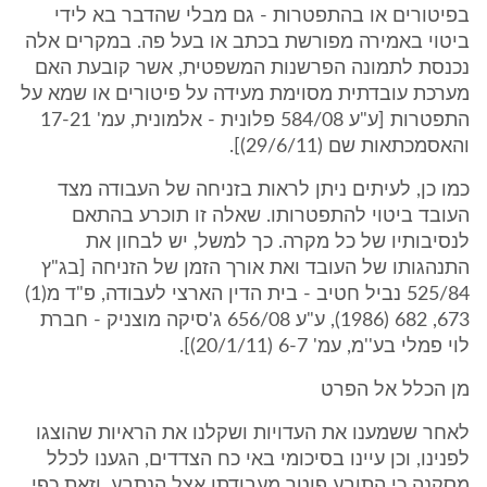
בפיטורים או בהתפטרות - גם מבלי שהדבר בא לידי
ביטוי באמירה מפורשת בכתב או בעל פה. במקרים אלה
נכנסת לתמונה הפרשנות המשפטית, אשר קובעת האם
מערכת עובדתית מסוימת מעידה על פיטורים או שמא על
התפטרות [ע"ע 584/08 פלונית - אלמונית, עמ' 17-21
והאסמכתאות שם (29/6/11)].
כמו כן, לעיתים ניתן לראות בזניחה של העבודה מצד
העובד ביטוי להתפטרותו. שאלה זו תוכרע בהתאם
לנסיבותיו של כל מקרה. כך למשל, יש לבחון את
התנהגותו של העובד ואת אורך הזמן של הזניחה [בג"ץ
525/84 נביל חטיב - בית הדין הארצי לעבודה, פ"ד מ(1)
673, 682 (1986), ע"ע 656/08 ג'סיקה מוצניק - חברת
לוי פמלי בע''מ, עמ' 6-7 (20/1/11)].
מן הכלל אל הפרט
לאחר ששמענו את העדויות ושקלנו את הראיות שהוצגו
לפנינו, וכן עיינו בסיכומי באי כח הצדדים, הגענו לכלל
מסקנה כי התובע פוטר מעבודתו אצל הנתבע, וזאת כפי