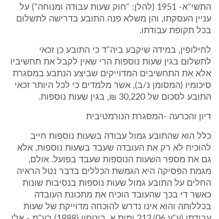
התשי"א- 1951 (להלן: "חוק שעות עבודה ומנוחה") על
עניין העסקתו, והן משלא פנה התובע בדרישה לתשלום
בכל תקופת עבודתו.
לחילופין, במידה שיקבע ביה"ד כי התובע כן זכאי
לתשלום בגין שעות נוספות הרי שאין לקבל את תחשיביו
אלא את התחשיבים המדוייקים שביצע הנתבע במסגרת
סיכומיו (המסומן נ/ב), אשר מלמדים כי לכל היותר זכאי
התובע לסכום של 30,220 ₪, בגין שעות נוספות.
דיון והכרעה -המסגרת הנורמטיבית
כלל הוא שהתובע גמול עבודה בשעות נוספות חייב
להוכיח לא רק את העובדה שעבד בשעות נוספות, אלא
גם את מספר השעות הנוספות שעבד בפועל. אולם,
מגמת הפסיקה היא הגמשת הכללים בדבר נטל הראיה
החלים על התובע גמול שעות נוספות בנסיבות שונות
כאשר די בכך שהעובד הוכיח את מתכונת העובדה
בכללותה והוא אינו נדרש להוכחה מדוייקת של שעות
עבודתו (ע"ע 212/06 ימית א. ביטחון (1988) בע"מ - אלי