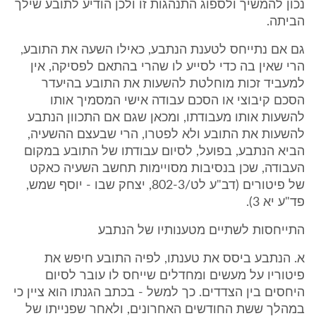
נכון להמשיך ולספוג התנהגות זו ולכן הודיע לתובע שילך
הביתה.
גם אם נתייחס לטענת הנתבע, כאילו השעה את התובע,
הרי שאין בה כדי לסייע לו שהרי בהתאם לפסיקה, אין
למעביד זכות מוחלטת להשעות את התובע בהיעדר
הסכם קיבוצי או הסכם עבודה אישי המסמיך אותו
להשעות אותו מעבודתו, ומכאן שגם אם התכוון הנתבע
להשעות את התובע ולא לפטרו, הרי שבעצם ההשעיה,
הביא הנתבע, בפועל, לסיום עבודתו של התובע במקום
העבודה, שכן בנסיבות מסויימות תחשב השעיה כאקט
של פיטורים (דב"ע לט/802-3, יצחק שבו - יוסף שמש,
פד"ע יא 3).
התייחסות לשתיים מטענותיו של הנתבע
א. הנתבע ביסס את טענתו, לפיה התובע חיפש את
פיטוריו על מעשים ומחדלים שייחס לו עובר לסיום
היחסים בין הצדדים. כך למשל - בכתב הגנתו הוא ציין כי
במהלך ששת החודשים האחרונים, ולאחר שפנייתו של