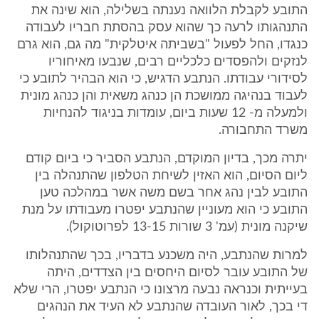
התובע לקבלת הלוואה נענתה בשלילה, הוא שינה את
התנהגותו לרעה כך שהוא עסק בהסתת חבריו לעבודה
כנגדו, החל לפעול "בשביתה איטלקית" מה גם, הוא גרם
לנזקים ולהפסדים כלכליים רבים, שנבעו מאיחוריו
לסידורי עבודתו. הנתבע הדגיש, כי הוא הבהיר לתובע כי
לעבוד בנהיגה ממושכת הן כנהג משאית והן כנהג מונית
ולמעלה מ- 12 שעות ביום, עומדות בניגוד להנחיות
משרד התחבורה.
יתרה מכך, בדיון המוקדם, הנתבע הסביר כי ביום קודם
ליום הסיום, הוא האזין לשיחת הטלפון שהתנהלה בין
התובע לבין נהג אחר בשם משה אשר במהלכה טען
התובע כי הוא מעוניין שהנתבע יפטרו מעבודתו על מנת
שיקנה מונית (עמ' 3 שורות 13-15 לפרוטוקול).
למרות שהנתבע, היה משכנע בדבריו, בכך שהתנהלותו
של התובע עובר לסיום היחסים בין הצדדים, היתה
בעייתית וכנראה נבעה מרצונו כי הנתבע יפטרו, הרי שלא
די בכך, לאור העובדה שהנתבע לא העיד את הנהגים