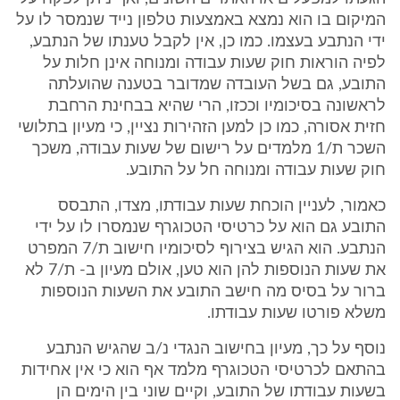
המיקום בו הוא נמצא באמצעות טלפון נייד שנמסר לו על
ידי הנתבע בעצמו. כמו כן, אין לקבל טענתו של הנתבע,
לפיה הוראות חוק שעות עבודה ומנוחה אינן חלות על
התובע, גם בשל העובדה שמדובר בטענה שהועלתה
לראשונה בסיכומיו וככזו, הרי שהיא בבחינת הרחבת
חזית אסורה, כמו כן למען הזהירות נציין, כי מעיון בתלושי
השכר ת/1 מלמדים על רישום של שעות עבודה, משכך
חוק שעות עבודה ומנוחה חל על התובע.
כאמור, לעניין הוכחת שעות עבודתו, מצדו, התבסס
התובע גם הוא על כרטיסי הטכוגרף שנמסרו לו על ידי
הנתבע. הוא הגיש בצירוף לסיכומיו חישוב ת/7 המפרט
את שעות הנוספות להן הוא טען, אולם מעיון ב- ת/7 לא
ברור על בסיס מה חישב התובע את השעות הנוספות
משלא פורטו שעות עבודתו.
נוסף על כך, מעיון בחישוב הנגדי נ/ב שהגיש הנתבע
בהתאם לכרטיסי הטכוגרף מלמד אף הוא כי אין אחידות
בשעות עבודתו של התובע, וקיים שוני בין הימים הן