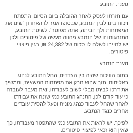
טענת התובע
עם חזרתו לעסק לאחר ההובלה ביום הסיום, התפתח
ויכוח בינו לבין הנתבע, שבסופו אמר לו האחרון "שים את
המפתחות ולך הביתה, אתה מפוטר". לשיטת התובע,
התנהגותו זו של הנתבע מהווה מעשה של פיטורים ולכן
יש לחייבו לשלם לו סכום של 24,382 ₪, בגין פיצויי
פיטורים.
טענת הנתבע
בתום הוויכוח שהיה בין הצדדים, החל התובע לנהוג
באלימות, תוך שהוא זורק את מפתחות המשאית, וממשיך
את דרכו לביתו מבלי לשוב לעבודתו, זאת מעבר לעובדה
כי עוד קודם לכן, התנהג התובע כמי שזנח את עבודתו
לאחר שהחל לעבוד כנהג מונית ופעל להסית עובדים
אחרים כנגד הנתבע.
לפיכך, יש לראות את התובע כמי שהתפטר מעבודתו, כך
שאין הוא זכאי לפיצויי פיטורים.