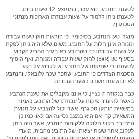
לטענת התובע, הוא עבד, בממוצע, 12 שעות ביום.
לטענתו ניתן ללמוד על שעות עבודתו הארוכות מנתוני
הטכוגרף.
מנגד, טען הנתבע, בסיכומיו, כי הוראות חוק שעות עבודה
ומנוחה אינן חלות על התובע, משום שלא היה ניתן לפקח
על שעות עבודתו כך שהתובע בא בגדר החריג הקבוע
בסעיף 30 (א)(6) לחוק שעות עבודה ומנוחה. ואף הוסיף
לטענתו, כי שתיקתו של התובע יש לקרוא על רקע
הסכמת הצדדים כי התובע ישתכר שכר גלובאלי, והנתבע
לא יבוא עמו חשבון בשעות עבודתו.
כבר בנקודה זו נציין, כי איננו מקבלים את טענת הנתבע
באשר להיעדר פיקוח על עבודתו של התובע. כאמור,
במשאית הותקן טכוגרף, אשר יכול להצביע על תנועת
המשאית, קרי אם היא במצב נסיעה אם לאו, כמו כן
המדובר בקווי חלוקה ללקוחות הנתבע, אשר היה ניתן
לעקוב אחר שעות יציאתו של התובע מהבית, מועדי
הגעתו למפעלים או האתרים השונים, ואף ניתן לפקח על