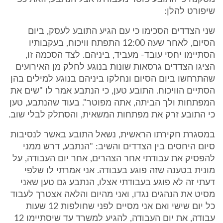
שיפורט להלן:
שני הצדדים הסכימו כי עם הגיע התובע לעסק, ביום
הסיום, לאחר שעה 12:00 התפתח וויכוח, בעקבותיו
הסתיימו יחסי עובד- מעביד, ביניהם. לצד הסכמה זו,
הציגו הצדדים גרסאות שונות בנוגע לחלק מן האירועים
שהתרחשו ביום הסיום ונחלקו ביניהם בנוגע למילים בהן
הסתיים הוויכוח. התובע טען, כי הנתבע אמר לו "שים את
המפתחות ולך הביתה, אתה מפוטר". בעוד שהנתבע, טען
כי התובע זרק את מפתחות המשאית, והסתלק לבלי שוב.
במסגרת חקירתו הראשית, נשאל התובע באשר לנסיבות
סיום היחסים בין הצדדים והשיב: "הנתבע, דרש ממני
להפסיק את עבודתי אחר הצהרים, אחר יום העבודה, על
מונית בטענה שזה פוגע בעבודה. אני אמרתי לו שלפי
דעתי זה לא פוגע בעבודתי אצלו, הנתבע גם טען שאני
מסיט את הנהגים נגדו, ואני מהיום והלאה אצטרך לעבוד
כל יום שישי ואם אני מסיים לפני שחולפות 12 שעות
עבודה, את יום העבודה, להגיע למשרד עד שיסתיימו 12