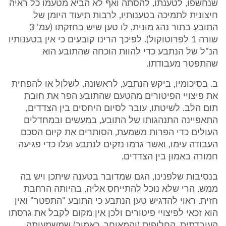
שנחשפו, לטענתו, להסתה ואף לא הביא מטעמו כל ראיה
חיצונית לתמיכה בטענותיו, לרבות תיעוד היומן של
התובע בתור נהג מונית, לו טען שיש בחזקתו (עמ' 3
שורה 1 לפרוטוקול). לפיכך הרינו קובעים כי אין בטענותיו
הנ"ל של הנתבע כדי להוות הוכחה שהתובע הוא
שהתפטר מעבודתו.
ב. בסיכומיו, ביקש הנתבע, לראשונה, לשלול או להפחית
את פיצויי הפיטורים מהטעם שהתובע הפר את חובת
תום הלב. לשיטתו, עובר לסיום היחסים בין הצדדים,
התאפיינה התנהגותו של התובע, במעשים ובמחדלים
העולים כדי הפרות משמעת, הסותרים את קיום הסכם
העבודה עימו, ואשר גרמו נזקים לנתבע ועלו כדי פגיעה
חמורה באמון בין הצדדים.
בנסיבות שלפנינו, הגם שמדובר בטענה שיתכן ויש בה
ממש, הרי שלא נוכל להתייחס אליה, בהיותה הרחבת
חזית. ראוי להדגיש טען הנתבע כי התובע "התפטר" ואין
הוא זכאי לפיצויי פיטורים ולכן אין מקום לקבל את גרסתו
העובדתית, החלופית (והמאוחר, כאמור) שמשמעותה