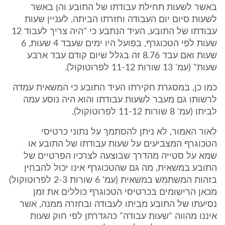
באשר לשעות תחילת עבודתו של התובע והן באשר
לשעות סיום יום העבודה וחזרתו הביתה. לעניין שעות
עבודתו של התובע, העיד הנתבע כי "היה צריך לעבוד 12
שעות לפי הטכוגרף, בפועל היו ימים שעבד 4 שעות, 6
שעות ואם עבד 8.76 זה בגלל שיום קודם עבד ארבע
שעות" (עמ' 13 שורות 11-12 לפרוטוקול).
כמו כן, במסגרת חקירתו העיד התובע כי המשאית עמדה
לרשותו גם מעבר לשעות עבודתו והוא היה נוסע עמה
לביתו (עמ' 8 שורות 11-12 לפרוטוקול).
לאור האמור, לא ניתן להסתמך על נתוני כרטיסי
הטכוגרף המצביעים על שעות עבודתו של התובע או
שמא על סטייה מהדרך שבוצעה לצרכיו הפרטיים של
התובע במשאית, מה גם שהטכוגרף אינו יכול להבחין
בזהות המשתמש במשאית (עמ' 6 שורות 2-3 לפרוטוקול)
מכאן הרישומים בכרטיסי הטכוגרף כוללים את זמן
נסיעתו של התובע מביתו לעבודה ובחזרה ממנה, אשר
איננו מהווה "שעות עבודה" כהגדרתן לפי חוק שעות