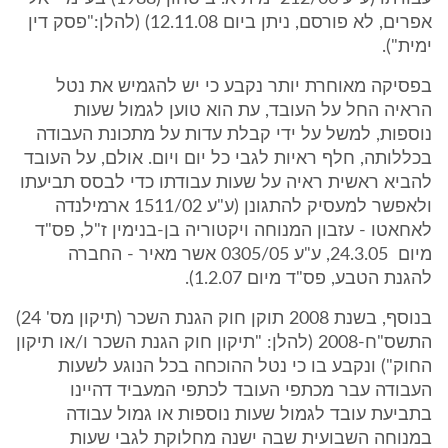
אפרים, לא פורסם, ניתן ביום 12.11.08) (להלן:"פסק דין
ימית").
בפסיקה מאוחרת יותר נקבע כי יש להגמיש את נטל
הראיה החל על העובד, עת הוא טוען לגמול שעות
נוספות, למשל על ידי קבלת עדות על מתכונת העבודה
בכללותה, חלף ראיות לגבי כל יום ויום. אולם, על העובד
להביא ראשית ראיה על שעות עבודתו כדי לבסס תביעתו
ולאפשר למעסיק להתגונן (ע"ע 1511/02 ארמילנדה
לאחאטו - עזבון המנוחה ויקטוריה בן-בנימין ז"ל, פס"ד
מיום 24.3.05, ע"ע 0305/05 אשר מאיר - החברה
להגנת הטבע, פס"ד מיום 1.2.07).
בנוסף, בשנת 2008 תוקן חוק הגנת השכר (תיקון מס' 24)
התשס"ח-2008 (להלן: "תיקון חוק הגנת השכר ו/או תיקון
החוק") ונקבע בו כי נטל ההוכחה בכל הנוגע לשעות
העבודה עבר מכתפי העובד לכתפי המעביד דהיינו
בתביעת עובד לגמול שעות נוספות או גמול עבודה
במנוחה השבועית שבה ישנה מחלוקת לגבי שעות