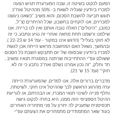
הפעם לנקוט בשיטה זו, שבה המערערת תגיש הצעה
למכרז ביודעין שעליה לשאת ב- 50% מההיטל ואח"כ
תוגש תביעה להשבת הסכום, והוא משיב "כשאנו ניגשנו
למכרזים, אנו לוקחים בחשבון, שכל ההיתרים (צ"ל,
כמובן, "היטלים") האלה נגבה אותם ואין לנו ברירה. אנו
שילמנו ורשמנו תחת מחאה ואחרי זה נגיע ונתבע, כי זה
לא חוקי בעליל" (הדגש אינו במקור - עמ' 14 ש 22-23 ).
ובהמשך, נשאל האם המחשבה מראש הייתה אכן לגשת
למכרז ביודעין שבסופו של יום תתבקש השבת כל הסכום
ששולם עפ"י ההתחייבות שניתנה במסגרת תנאיו ומשיב ,
חד וחלק, "זה נכון אמרנו נשלם ואח"כ נתבע כי זה לא
חוקי" (עמ' 15 ש' 21).
מדברים ברורים אלה, אנו למדים, שהמערערת הייתה
ערה מהרגע הראשון לכך שההיטל אינו חוקי, לשיטתה,
וחלף פנייה לשינוי תנאי המכרז, או הבהרתם, או לגריעת
ההיטל הספציפי הזה ממנו, היא בחרה לנקוט גישה
תכסיסנית שתעניק לה יתרון על פני מתחריה האחרים.
בעוד שאר המתמודדים מתמחרים את הצעתם עפ"י