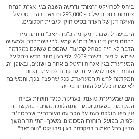
ביחס לפרוייקט "רמות" נדרשה השבה בגין אגרת הנחת
צינורות בסכום של כ - 293,000 ₪ וזאת בהתבסס על
העילה דנן של העדר בסיס חוקי לגביית הסכומים.
התביעה להשבת המקדמה ב"נווה זאב" נדחתה מיד
בפתח פסק דינו של בימ"ש קמא, לפי שהתברר, ולמעשה
הדבר לא היה במחלוקת עוד, שהסכום ששולם כמקדמה
שימש, לימים, בשנת 2009, לפירעון חיוב חדש שחל על
המערערת בגין אגרות והיטלים אחרים ושונים, ובאופן זה,
הוחזר בעצם למערערת. גם קודם לכן עמד סכום
המקדמה לרשות המערערת, ככל שחפצה בכך, והמשיבה
לא עמדה כלל על הותרתו בידיה.
הגם שמערערת טוענת, בערעור, כנגד חוקיות גביית
המקדמה, בשעתו, וכנגד התנהלות המשיבה בהקשר זה,
אין היא חולקת כעת על הקביעה העובדתית שבפסה"ד
ולפיה, בפועל, הוחזרו הסכומים. משכך- התייתר המשך
הדיון בכל האמור במקדמה בגין פרוייקט "נווה זאב".