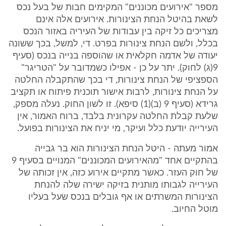
מספר "אירועים מכוננים" המקימים חבות של בעל נכס
לשאת בהיטל הנחת הצינורות. אירועים אלה אינם
מצריכים כל זיקה בין עבודות של העיריה באזור הנכס
בכלל, ולשם הנחת צינורות בפרט. די, למשל, בכך ששונה
יעודה של אדמה חקלאית או שהוספה בנייה בנכס (סעיף
9(ג) לחוק). יתר על כן - אפילו כשמדובר על "הטריגר"
הספציפי של הנחת צינורות, די בכך שהתקבלה החלטה
על הנחת צינורות, לרבות אישור תוכנית פיתוח או תקציב
גרידא (סעיף 9 (ב)(1) סיפא). זו לשון החוק. נעלה מספק,
שלעת קבלת החלטה עקרונית בלבד, ברוח האמור, אין
העירייה יודעת כלל ועיקר, מי יניח את הצינורות בפועל.
אמור מעתה - היטל הנחת הצינורות הוא בר גבייה
בהתקיים אחד "מהאירועים המכוננים" המנויים בסעיף 9
של חוק העזר. כאשר מתקיים אירוע כזה, אין זכותה של
העירייה לגבותו מותנית בזיקה ישירה שלה להנחת
הצינורות המשרתים או אף גובלים בנכס שעל בעליו
מוטל החיוב.