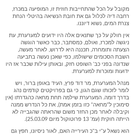
מקובל על הכל שהתחייבות חוזית זו, המופיעה במכרז,
רחבה דיה לכלול גם את חובת הנשיאה בהיטלי הנחת
צנרת המים, נשוא דיוננו.
אין חולק על כך שתנאים אלה היו ידועים למערערת, עת
ניגשה למכרז, ואולם, כמסתבר, כבר כאשר הוגשה
הצעתה ותומחרה, תכננה היא לדרוש, לאחר מעשה,
השבת הסכומים שישולמו, כפי שאכן נעשה בתביעה
שנדונה בפני כב' השופט חזק, ובאותן עילות שכבר אז היו
ידועות ומוכרות למערערת.
מנהל המערערת, מר דוד פרץ, העיד באופן ברור, ויש
לומר לזכותו שגם הגון, כי גם בפרויקטים קודמים נהג
בדרך דומה. המערערת שילמה תחת מחאה כהגדרתו (אין
סימוכין ל"מחאה" כזו בזמן אמת), את כל הנדרש ממנה
וקיבלה לאחר מכן החזר משום שהראתה שהגבייה לא
הייתה חוקית (עמ' 13 פרוטוקול מיום 25.03.09).
הוא נשאל ע"י ב"כ העירייה האם, לאור ניסיונו, חפץ גם