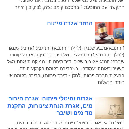
ושל התובעות 2-6 כמי שלפי הסכם בכתב מיום 17.9.97
התקשרו עם התובעת 1 בהסכם קומבינציה, לפיו, בין היתר
החזר אגרת פיתוח
1.התובע/נתבע שכנגד (להלן - התובע) והנתבע 1/תובע שכנגד
(להלן - הנתבע 1) היו בעלים של דירות בבנין בן ארבע קומות
שברח' המ"ג 26 בירושלים. דירותיהם היו ממוקמות אחת מעל
השניה באותה "עמודה", כשהדירה בקומת הקרקע היתה
בבעלות חברת פרזות (להלן - דירת פרזות), הדירה בקומה א'
היתה בבעלות
אגרות והיטלי פיתוח: אגרת חיבור
מים, אגרת הנחת צינורות, התקנת
מד מים ושיבר
תשלום בגין אגרות והיטלי פיתוח שונים: אגרת חיבור מים,