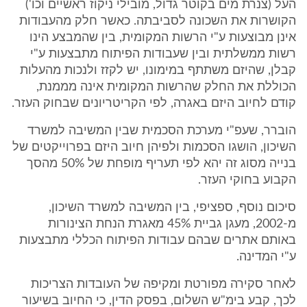
העל (צנרת מים בקוטר גדול, מובילי ניקוז ראשיים וכו')
הקושרות את השכונה לסביבתה. כאשר חלק מהעבודות
אינן מבוצעות ע"י הרשות המקומית, בין שהמבצע הינו
רשות ממשלתית ובין שעבודות הפיתוח מתבצעות ע"י
קבלן, שהיזם משתתף במימונו, יש לקזז ולנכות מהעלות
הכוללת את החלק שהרשות המקומית אינה מממנת,
קודם לחיוב היזם באגרה, לפי הקריטריונים שבחוק העזר.
הוברר, שעפ"י מערכת הסכמית שבין המשיבה למשרד
השיכון, הושגו הסכמות ולפיהן חיוב היזם בפרוייקטים של
בנייה מסוג זה יהא לפי תעריף מופחת של 50% מהסך
הקבוע בחוקי העזר.
סיכום נוסף, ספציפי, בין המשיבה למשרד השיכון,
מ-2002, מעגן גביית 45% מאגרת הנחת הצינורות
באותם אתרים שבהם עבודות הפיתוח הכללי מתבצעות
ע"י המדינה.
לאחר סקירה מפורטת ומקיפה של העובדות הצריכות
לכך, קבע בימ"ש השלום, בפסק הדין, כי החיוב בשיעור