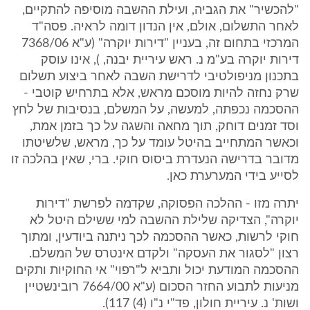
"להכשיר" את הגביה, ועילת ההשבה מוסיפה להתקיים,
לאחר התשלום, אולם, אין הנדון דומה לראיה. פסה"ד
המרכזי בתחום זה, בעניין "דירות יוקרה" (ע"א 7368/06
דירות יוקרה בע"מ נ. ראש עיריית יבנה, ), אינו עוסק
בתכנון מניפולטיבי לדרישת השבה לאחר ביצוע תשלום
שרק נחזה להיות מוסכם מראש, אלא בתרחיש קוטבי -
ההסכמה נכפתה, למעשה, על המשלם, בנסיבות של לחץ
וסד זמנים דוחק, תוך מחאה והשגה על כך בזמן אמת,
וכאשר המתחייב בהיטל עומד על כך, מראש, שלשיטתו
מדובר בדרישה הנעדרת ביסוס חוקי. ברי, שאין בהלכה זו
לסייע בידי המערערת כאן.
יתרה מזו - ההלכה הפסוקה, שקדמה לפרשת "דירות
יוקרה", הצדיקה שלילת ההשבה למי ששילם היטל לא
חוקי לרשות, כאשר ההסכמה לכך ניתנה ביודעין, ומתוך
רצון "לסגור את העסקה" ולקדם אינטרס של המשלם.
ההסכמה המודעת יכול ותביא ל"רפוי" אי החוקיות ותקים
מניעות לתבוע החזר הסכום (ע"א 7664/00 רובינשטיין
ושות' נ. עיריית חולון, פד"י נ"ו (4) 117).