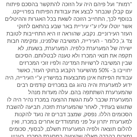
"רמות" ועל פיהם היה על הזוכה להתקשר בהסכם פיתוח
עם קבלן שנבחר לבצע את עבודות הפיתוח בפרוייקט.
בנוסף לכך, התחייב הזוכה לשאת בכל האגרות וההיטלים
אשר יוטלו עליו ע"י עיריית באר שבע בהתאם לחוקי
העזר העירוניים. נקבע, שהוראה זו היא התחייבות לטובת
צד ג', כלומר - העירייה, המשיבה שלפנינו, ומקימה חבות
ישירה של המערערת כלפיה. המערערת, בשעתו, לא
תקפה את תנאי המכרז ולא טענה לבטלותם. הסיכום
שבין המשיבה לרשויות המדינה ולפיו זוכי המכרזים
יחוייבו ב- 50% מהשיעור הקבוע בחוקי העזר, כאשר
עבודות הפיתוח אינן מתבצעות במישרין ע"י העירייה, היה
ידוע למערערת והיה נהוג גם במכרזים קודמים רבים
שהמערערת השתתפה בהם. עלה מעדות מנהל
המערערת שכבר לעת הגשת ההצעה במכרז נהיר היה לו
שתוגש בעתיד, לאחר שהמערערת תזכה, תביעה להשבת
הסכומים הללו. נפסק, שמצב דברים זה נועד להקנות
למערערת יתרון על פני מתמודדים אחרים במכרז, ואין
להלום תוצאה ולפיה המערערת תשלם, לבסוף, סכומים
נמוכים בהרבה מאלה שהציעה במסגרת המכרז. בעניין