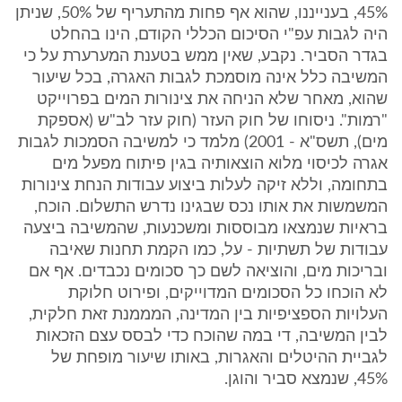
45%, בענייננו, שהוא אף פחות מהתעריף של 50%, שניתן
היה לגבות עפ"י הסיכום הכללי הקודם, הינו בהחלט
בגדר הסביר. נקבע, שאין ממש בטענת המערערת על כי
המשיבה כלל אינה מוסמכת לגבות האגרה, בכל שיעור
שהוא, מאחר שלא הניחה את צינורות המים בפרוייקט
"רמות". ניסוחו של חוק העזר (חוק עזר לב"ש (אספקת
מים), תשס"א - 2001) מלמד כי למשיבה הסמכות לגבות
אגרה לכיסוי מלוא הוצאותיה בגין פיתוח מפעל מים
בתחומה, וללא זיקה לעלות ביצוע עבודות הנחת צינורות
המשמשות את אותו נכס שבגינו נדרש התשלום. הוכח,
בראיות שנמצאו מבוססות ומשכנעות, שהמשיבה ביצעה
עבודות של תשתיות - על, כמו הקמת תחנות שאיבה
ובריכות מים, והוציאה לשם כך סכומים נכבדים. אף אם
לא הוכחו כל הסכומים המדוייקים, ופירוט חלוקת
העלויות הספציפיות בין המדינה, המממנת זאת חלקית,
לבין המשיבה, די במה שהוכח כדי לבסס עצם הזכאות
לגביית ההיטלים והאגרות, באותו שיעור מופחת של
45%, שנמצא סביר והוגן.