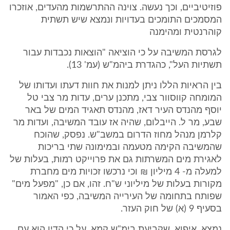
פוזיטיביים, וכך נעשה. צוינה ההתרשמות מהעדים, אוזכרו
המסמכים התומכים בעדויות ונמצא שיש תשתית
קוהרנטית ומהימנה
לגרסת המשיבה על כי הוציאה "הוצאות נכבדות עבור
תשתיות העל", כהגדרת ביהמ"ש (עמ' 13).
בין הראיות הללו ניתן למנות את חוות דעתו ועדותו של
המומחה קווסוור צבי, מתכנן ערים, עדות מר צבי טל
יוסף מהנדס העיר דאז, מהנדס תאגיד המים של באר
שבע, מר ל. הייבלום, שהיה אז עובד המשיבה, ועדות מר
קלרמן מנהל מחוז הדרום במשב"ש. נפסק, שהוכח
שהמשיבה הקימה מטעמה ובמימונה שתי בריכות
לאגירת מים המשרתות גם את פרוייקט רמות, בעלות של
למעלה מ- 4 מיליון ₪ וכי נרכשו זכויות מים מחברת
מקורות בעלות של מיליוני ש"ח. זהו, אם כן, "מפעל מים"
שפותח בתחומה של העירייה המשיבה, כפי האמור
בסעיף 9 (א) של חוק העזר.
נמצא, איפוא, שקביעת בימ"ש קמא, על כי הדין הוא עם