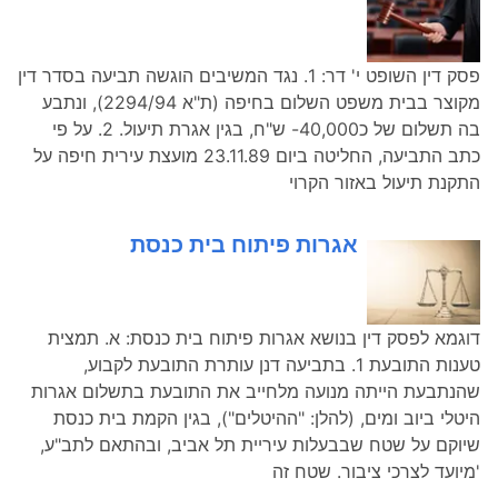
פסק דין השופט י' דר: 1. נגד המשיבים הוגשה תביעה בסדר דין
מקוצר בבית משפט השלום בחיפה (ת"א 2294/94), ונתבע
בה תשלום של כ40,000- ש"ח, בגין אגרת תיעול. 2. על פי
כתב התביעה, החליטה ביום 23.11.89 מועצת עירית חיפה על
התקנת תיעול באזור הקרוי
אגרות פיתוח בית כנסת
דוגמא לפסק דין בנושא אגרות פיתוח בית כנסת: א. תמצית
טענות התובעת 1. בתביעה דנן עותרת התובעת לקבוע,
שהנתבעת הייתה מנועה מלחייב את התובעת בתשלום אגרות
היטלי ביוב ומים, (להלן: "ההיטלים"), בגין הקמת בית כנסת
שיוקם על שטח שבבעלות עיריית תל אביב, ובהתאם לתב"ע,
'מיועד לצרכי ציבור. שטח זה