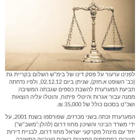
לפנינו ערעור על פסק דינו של בימ"ש השלום בקריית גת
(כב' השופט א.חזק), שניתן ביום 02.12.12, ולפיו נדחתה
תביעת המערערת להשבת כספים שגבתה המשיבה
ממנה עבור אגרות והיטלי פיתוח, והוטלו עליה הוצאות
ושכ"ט בסכום כולל של 35,000 ₪.
המערערת זכתה בשני מכרזים, שפורסמו בשנת 2001, על
ידי משרד הבינוי והשיכון מחוז דרום (להלן:"משב"ש")
יחד עם מינהל מקרקעי ישראל מחוז דרום, לבניית דירות
מגורים במתחמים המצויים בשטח העירייה המשיבה.