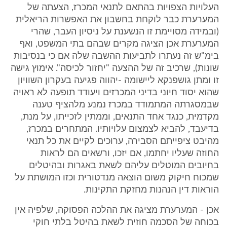
העלויות הצפויות בהתאם לתנאי המכרז, הצעתה של
המערערת כבר לוקחת בחשבון את האפשרות הריאלית
(ובמידה מסויימת זו הנשענת על ניסיון העבר, שהרי
המערערת אכן הציגה מקרים שבהם בתי המשפט, ואף
בימ"ש זה נעתרו לתביעות ההשבה שלה אם כי בנסיבות
שונות), שרכיב זה של ההצעה "יחזור לכיסה". אימוץ גישה
זו ומתן גושפנקא ליישומה -יהווה פגיעה בעקרון השוויון
שהוא יסוד חיוני בדיני המכרזים ויעודד תופעה לא ראויה
שבמסגרתה המתמודד במכרז נמנע מלהציף טענה
מקדמית, כנגד אחד התנאים, וממתין לזכייתו, על מנת,
בדיעבד, להביא לצמצום עלויותיו. המתחרים במכרז,
מהיבט ציפייתם הסבירה, ערוכים לקיים את כל תנאי
החוזה שעליו יחתמו, אם יזכו, ורשאים הם לראות
בחיובים המוטלים עליהם לשאת באגרות ובהיטלים
שמכוח חיקוק משום הוצאה מנדטורית וכזו המושתת על
הוראות דין הנהנות מחזקת התקינות.
אכן - המערערת מציגה את ההלכה הפסוקה, שלפיה אין
בכוחה של הסכמה חוזית לשאת בהיטל בלתי חוקי