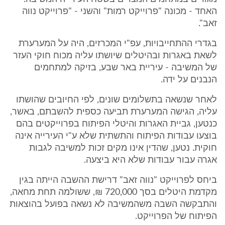
האחד - מכונה "פרוייקט רמות" והשני - "פרוייקט נווה
זאב".
בגדרי ההתחייבויות, עפ"י המכרזים, היה על המערערת
לשאת באגרות ובהיטלים שיושתו עליה מכוח חוקי העזר
של המשיבה - עיריית באר שבע, בזיקה למתחמים
הנבנים על ידה.
לאחר שנשאה בתשלומים שונים, לפי החיובים שהושתו
עליה, הגישה המערערת תביעה כספית להשבתם, באשר,
כנטען, גביית האגרות והיטלי הפיתוח בפרוייקטים בהם
בוצעו עבודות הפיתוח והתשתית שלא ע"י העירייה אינה
חוקית. נטען, שהדין אינו מקים זכות למשיבה לגבות
אגרה עבור עבודות שלא היא ביצעה.
ביחס לפרוייקט "נווה זאב" דרישת ההשבה הייתה בגין
מקדמת היטלים בסך 720,000 ₪, ששולמה תחת מחאה,
והתבקשה השבה משהמשיבה לא נשאה בפועל בהוצאות
הפיתוח של הפרוייקט.