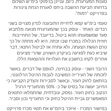
טענות המערערת, כיום, עניינן בנימוקי בימ"ש השלום
בדחותו תביעת ההשבה ביחס לאגרת הנחת צינורות
בפרוייקט "רמות".
טעמי בימ"ש קמא לדחיית התובענה לנדון מצויים בשני
רבדים. האחד - עוסק בכך שהמערערת מנועה מלתבוע
סעד שמשמעותו תהא ביטול, בדיעבד, של התחייבות
חוזית הכלולה במכרז שבו זכתה. היא לא מחתה על כך
טרם הגשת הצעתה, ולא עתרה אז לביטול התנאי, דבר
שיביא כעת לפגיעה בעיקרון השוויון, שהרי מציעים
אחרים לקחו בחשבון את העלויות וההוצאות הללו.
הרובד השני - עוסק בבחינה, לגופם של דברים, באשר
לזכותה של העירייה המשיבה לגבות ההיטל הרלוונטי,
בהתאם לחוק העזר, ובאשר לסבירות והצדק הקביעה כי
החיוב יעשה על בסיס של כ- 50% מהתעריף הרגיל
הנקוב בחוק העזר. נפסק, עובדתית, שהתמלאו התנאים
המאפשרים גביית ההיטל כחוק וכי התעריף נכון וסביר.
במישור המכרז - איזכר ביהמ"ש את תנאי מכרז פרוייקט