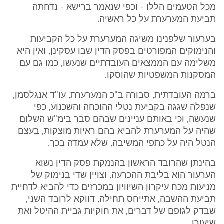
מכל הטעמים הללו - וכפי שנאמר ברישא - נדחתה
תביעת המערערת על כל ראשיה.
בערעור שלפנינו משיגה המערערת על כל הקביעות
והנימוקים המפורטים בפסק הדין שבו עסקינן, ואין היא
משלימה עם הממצאים העובדתיים שנעשו, כמו גם עם
המסקנות המשפטיות שהוסקו.
ברמה העובדתית, סבורה ב"כ המערערת, עו"ד אנגלסמן,
שנפלה שגגה בקביעת נטלי ההוכחה והשכנוע, כפי
שנעשה, וכי באותם עניינים שבהם סבר בימ"ש השלום
שהיה על המערערת להביא בהם ראיות מוצקות, בעצם
הנטל היה על כתפי המשיבה, שלא עמדה בכך.
בהינתן שהרובד הראשון בהנמקת פסק הדין נשוא
הערעור הוא בליבת ההכרעה, וצויין שדי בנימוק של
מניעות מכח עיקרון השיוויון במכרזים כדי להביא לדחיית
תביעת ההשבה, אתייחס תחילה, דווקא לרובד השני,
שבדק לגופם של דברים, את חוקיות גביית ההיטל ואת
שיעורו.