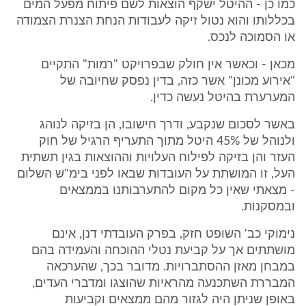
כמו כן - ההיטל ישקף הוצאות לשם פיתוח מפעל המים
בכללותו והוא נטול זיקה לעבודות הנחת הצנרת הצמודה
או הסמוכה לנכס.
מכאן - וכאשר אין חולק שבפרויקט "רמות" התקיים
"אירוע מכונן" אשר כזה, בדין נפסק שחיובה של
המערערת בהיטל נעשה כדין.
באשר לסכום שנקבע, ודרך חישובו, הן בזיקה לנוהג
ולנוהל של 45% היטל מתוך התעריף הרגיל של חוק
העזר והן בזיקה לפילוח העלויות וההוצאות בגין תשתית
העל, זו המושתת על העובדות שבאו לפני בימ"ש השלום
- מצאתי שאין כל מקום להתערבותנו בממצאים
ובמסקנות.
נימוקי כב' השופט חזק, בפרק העובדתי דנן, אינם
מושתתים אך על קביעת נטלי ההוכחה והעמידה בהם
במבחן מאזן ההסתברויות. מדובר בכך, שהערכאה
המבררת השתכנעה מהראיות שהוצגו ומדברי העדים,
באופן שניתן היה לגזור מהם ממצאים וקביעות