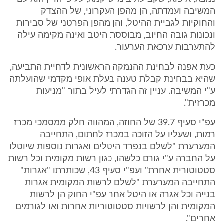
המשיבה ועמדתה, הן מהפן העקרוני, של ההצדק
והחוקיות לגביית ההיטל, והן מהפן הפרטני של סבירות
ונכונות גובה החיוב, מבוססת היטב ואינה מקימה עילה
להתערבות ערכאת הערעור.
כעת אפנה לבחינת ההנמקה הראשונית לדחיית התביעה,
שהיא בבחינת קבלת טענה בעלת אופי מקדמי שהועלתה
ע"י המשיבה. עניין זה הגדרתי לעיל בתור "מניעות
מכרזית".
עפ"י סעיף 39.7 של החוזה, המהווה חלק ממסמכי מכרז
רמות, ושעליו על הזוכה במכרז לחתום, התחייבה
המערערת "לשלם בנפרד היטלים ואגרות נוספות שיוטלו
על החברה ע"י גורם כלשהו, כגון רשות מקומית וכל רשות
סטטוטורית אחרת" ועפ"י סעיף 43, שכותרתו "אגרות"
התחייבה המערערת "לשלם לרשות המקומית אגרות
בנייה וכל אגרה או היטל אחר עפ"י החוק הן לרשות
המקומית והן לרשויות סטטוטוריות אחרות ואו לגורמים
אחרים".