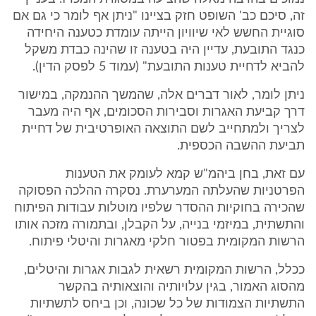
זה, סיכם כב' השופט חזק בציינו "ניתן אף לומר כי גם אם
סוגיית החשש לאי שיוויון הייתה עומדת כטענה היחידה
כנגד התובעת, עדיין היה בטענה זו שהינה כבדת משקל
להביא לדחיית טענות התובעת" (עמוד 5 לפסק הדין).
ניתן לומר, לאור דברים אלה, שהמשך ההנמקה, במישור
דרך קביעת האגרות וסבירות הסכומים, אף היה מעבר
לצריך ולמתחייב לשם התוצאה האופרטיבית של דחיית
תביעת ההשבה הכספית.
עם זאת, בחן ביהמ"ש קמא לעומק את הטענות
הפרטניות שהעלתה המערערת. נסקרה ההלכה הפסוקה
שהכירה בחוקיות ההסדר שלפיו מוטלות עבודות הפיתוח
והתשתית, במיזמי בנייה, על הקבלן, ובתמורה מזכה אותו
הרשות המקומית בפטור חלקי מאגרות והיטלי פיתוח.
ככלל, הרשות המקומית רשאית לגבות אגרות והיטלים,
מהסוג האמור, בגין עלויותיה והוצאותיה בהקשר
התשתיות הצמודות של כל שכונה, וכן ביחס לתשתיות