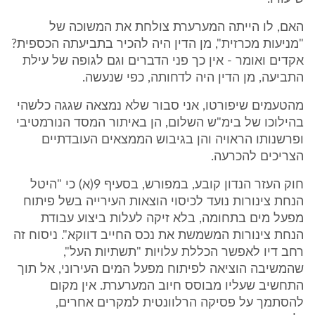
האם, לו הייתה המערערת צולחת את המשוכה של
"מניעות מכרזית", מן הדין היה להכיר בתביעתה הכספית?
אקדים ואומר - אין כך פני הדברים וגם לגופה של עילת
התביעה, מן הדין היה לדחותה, כפי שנעשה.
מהטעמים שיפורטו, אני סבור שלא נמצאה שגגה כלשהי
בהילוכו של בימ"ש השלום, הן באיתור המסד הנורמטיבי
ופרשנותו הראויה והן בגיבוש הממצאים העובדתיים
הצריכים להכרעה.
חוק העזר הנדון קובע, במפורש, בסעיף 9(א) כי "היטל
הנחת צינורות נועד לכיסוי הוצאות העירייה בשל פיתוח
מפעל מים בתחומה, בלא זיקה לעלות ביצוע עבודת
הנחת צינורות המשמשת את נכס החייב דווקא". ניסוח זה
רחב דיו לאפשר הכללת עלויות "תשתיות העל",
שהמשיבה הוציאה לפיתוח מפעל המים העירוני, אל תוך
התחשיב שעליו מבוסס חיוב המערערת. אין מקום
להסתמך על פסיקה הרלוונטית למקרים אחרים,