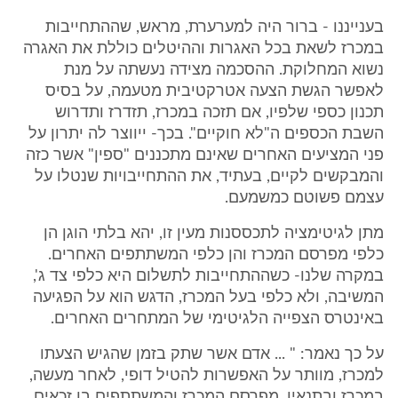
בענייננו - ברור היה למערערת, מראש, שההתחייבות
במכרז לשאת בכל האגרות וההיטלים כוללת את האגרה
נשוא המחלוקת. ההסכמה מצידה נעשתה על מנת
לאפשר הגשת הצעה אטרקטיבית מטעמה, על בסיס
תכנון כספי שלפיו, אם תזכה במכרז, תזדרז ותדרוש
השבת הכספים ה"לא חוקיים". בכך- ייווצר לה יתרון על
פני המציעים האחרים שאינם מתכננים "ספין" אשר כזה
והמבקשים לקיים, בעתיד, את ההתחייבויות שנטלו על
עצמם פשוטם כמשמעם.
מתן לגיטימציה לתכססנות מעין זו, יהא בלתי הוגן הן
כלפי מפרסם המכרז והן כלפי המשתתפים האחרים.
במקרה שלנו- כשההתחייבות לתשלום היא כלפי צד ג',
המשיבה, ולא כלפי בעל המכרז, הדגש הוא על הפגיעה
באינטרס הצפייה הלגיטימי של המתחרים האחרים.
על כך נאמר: " ... אדם אשר שתק בזמן שהגיש הצעתו
למכרז, מוותר על האפשרות להטיל דופי, לאחר מעשה,
במכרז ובתנאיו. מפרסם המכרז והמשתתפים בו זכאים