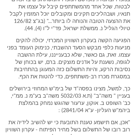
לבטוח, שכל אחד מהמשתתפים קיבל על עצמו את
תנאיו, ושבהליכים תקינים ומקובלים יוכל המזמין לקבל
את ההצעה הטובה והנוחה לו ביותר..." (בג"צ 126/82
טיולי הגליל נ. ממשלת ישראל, פד"י ל"ו (4), 44).
הפגיעה הקשה בעקרון השוויון המכרזי, יכולה להקים
מניעות כלפי מבקש הסעד ההשבתי, כנימוק העומד בפני
עצמו. זאת, גם כאשר, שלא כבענייננו, עילת ההשבה
לגופה, נשענת על אדנים מוצקים. ברם, יש בכוחן של
נסיבות הרקע, והיות התשלום כזה המעוגן בהתחיבות
במסגרת מכרז רב-משתתפים, כדי להטות את הכף.
כך, למשל, מצינו בפסה"ד של בימ"ש המחוזי בירושלים
בעניין " משה"ב" (ת.א 5032/03 משה"ב בע"מ נ. ממ"י,
כב' השופט ב. אוקון, ערעור שהוגש נמחק בהמלצת
ביהמ"ש העליון- ע"א 2841/04) :
"אכן, אם תישמע טענת התובעת כי יש להשיב לידיה את
רוב רובו של התשלום בשל מחיר הפיתוח - עקרון השוויון