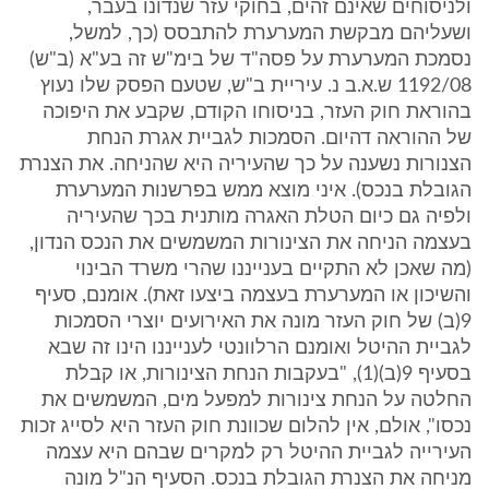
ולניסוחים שאינם זהים, בחוקי עזר שנדונו בעבר,
ושעליהם מבקשת המערערת להתבסס (כך, למשל,
נסמכת המערערת על פסה"ד של בימ"ש זה בע"א (ב"ש)
1192/08 ש.א.ב נ. עיריית ב"ש, שטעם הפסק שלו נעוץ
בהוראת חוק העזר, בניסוחו הקודם, שקבע את היפוכה
של ההוראה דהיום. הסמכות לגביית אגרת הנחת
הצנורות נשענה על כך שהעיריה היא שהניחה. את הצנרת
הגובלת בנכס). איני מוצא ממש בפרשנות המערערת
ולפיה גם כיום הטלת האגרה מותנית בכך שהעיריה
בעצמה הניחה את הצינורות המשמשים את הנכס הנדון,
(מה שאכן לא התקיים בענייננו שהרי משרד הבינוי
והשיכון או המערערת בעצמה ביצעו זאת). אומנם, סעיף
9(ב) של חוק העזר מונה את האירועים יוצרי הסמכות
לגביית ההיטל ואומנם הרלוונטי לענייננו הינו זה שבא
בסעיף 9(ב)(1), "בעקבות הנחת הצינורות, או קבלת
החלטה על הנחת צינורות למפעל מים, המשמשים את
נכסו", אולם, אין להלום שכוונת חוק העזר היא לסייג זכות
העירייה לגביית ההיטל רק למקרים שבהם היא עצמה
מניחה את הצנרת הגובלת בנכס. הסעיף הנ"ל מונה