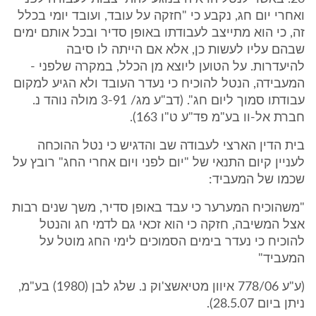
ואחרי יום חג, נקבע כי "חזקה על עובד, ועובד יומי בכלל
זה, כי הוא מתייצב לעבודתו באופן סדיר ובכל אותם ימים
שבהם עליו לעשות כן, אלא אם הייתה לו סיבה
להיעדרות. על הטוען ליוצא מן הכלל, במקרה שלפני -
המעבידה, הנטל להוכיח כי נעדר העובד ולא הגיע למקום
עבודתו סמוך ליום חג". (דב"ע מג/ 3-91 מולה נוהד נ.
חברת אל-וו בע"מ פד"ע ט"ו 163).
בית הדין הארצי לעבודה שב והדגיש כי נטל ההוכחה
לעניין קיום התנאי של "יום לפני ויום אחרי החג" רובץ על
שכמו של המעביד:
"משהוכיח המערער כי עבד באופן סדיר, משך שנים רבות
אצל המשיבה, חזקה כי הוא זכאי גם לדמי חג והנטל
להוכיח כי נעדר בימים הסמוכים לימי החג מוטל על
המעביד"
(ע"ע 778/06 איוון מטיאשצ'וק נ. שלג לבן (1980) בע"מ,
ניתן ביום 28.5.07).