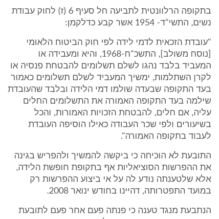
בתקופה הרלוונטית לתביעה חל סעיף 6 (ז) לחוק עבודת
נשים, התשי"ד- 1954 אשר קבע כדלקמן:
"עובדת הזכאית לדמי לידה לפי חוק הביטוח הלאומי
[נוסח משולב], התשכ"ח-1968, והיא ומעבידה או
המעביד בלבד נהגו לשלם תשלומים להבטחת פנסיה או
לקרן השתלמות, ימשיך המעביד לשלם תשלומים כאמור
בעד התקופה שבעדה שולמו דמי הלידה ובלבד שהעובדת
שילמה בעד התקופה האמורה את התשלומים החלים
עליה, אם חלים, להבטחת הזכויות האמורות, והכל
בשיעורים ולפי שכר העבודה כאילו הוסיפה העובדת
לעבוד בתקופה האמורה".
התובעת לא הוכיחה כי ביקשה להמשיך ולהפריש בגינה
את ההפרשות הסוציאליות אף בתקופת חופשת הלידה,
אלא שלטענתה נודע לה על אי ביצוע ההפרשות רק
במועד התפטרותה, דהיינו בחודש ינואר 2008.
הנתבעת מנגד טענה כי פנתה פעם אחר פעם לתובעת