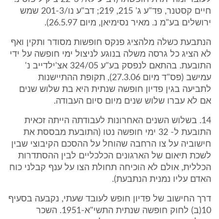
חיים קסטנר, פד"ע ג' 215, 219; דב"ע נו/201-3 שמש
ירושלים בע"מ נ. מאיר נסימיאן, מיום 26.5.97).
הנתבעת כשלה מלהציג פנקס חופשות מסודר ותקין ואף
לא הציג כל גרסה משלה בנוגע לניצול ימי חופשה על ידי
התובעת. בהתאם לנפסק בע"ע 324/05 אצ'ילדייב נ'
עמישב (פס"ד מיום 27.3.06), תקופת ההתיישנות
לתביעה בגין פדיון חופשה שנתית היא בת שלוש שנים
אם לא עברו שלוש שנים מיום סיום העבודה.
14. בשלוש השנים האחרונות לעבודתה הייתה זכאית
התובעת ל- 32 ימי חופשה נטו (התובעת מבססת את
חישוביה על צו הרחבה שהוחל על ההסכם הקיבוצי שבין
לשכת תיאום של הארגונים הכלכליים לבין ההסתדרות
הכללית, אולם לא הוכיחה תחולת הצו על ענף קבלני כוח
האדם עליו נמנית הנתבעת).
דרך החישוב של פדיון חופש לעובד שעתי, נקבעה בסעיף
10(ב) לחוק חופשה שנתית התשי"א-1951. השכר