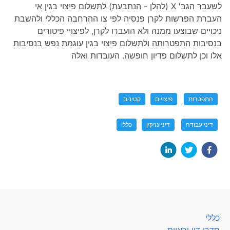
לשעבר הגב' X (להלן - הנתבעת) לתשלום פיצוי בגין אי
העברת הפרשות לקרן פנסיה לפי צו ההרחבה הכללי ולהשבת
ניכויים שבוצעו ממנה ולא הועברו לקרן, לפיצויי פיטורים
בנסיבות התפטרותה ולתשלום פיצוי בגין עוגמת נפש בנסיבות
אלו וכן לתשלום פדיון חופשה. העובדות ואלה
התפטרות
פיצויים
קטינים
דיני עבודה
דיני נזיקין
כללי
כללי
סדרי דין וראיות