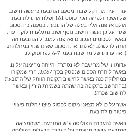
עוד העיד מר דקל שבח, מטעם הנתבעת כי עשה חישוב
של השכר ולפי זה הכין טופס 161 ושלח אותו לתובעת,
אולם אז פנה אליו בעלה של התובעת בטענה כי הסכום
שגוי ועל כן נעשה חישוב נוסף ושוב נתגלעו חילוקי דעות
באשר לסכומים הנכונים ואז פנה למנכ"ל הנתבעת וזה
הורה לו לשלם לאלתר את הסכום שאינו שנוי במחלוקת.
(ראה עדותו של מר שבח בעמ' 6-7 לפרוטוקול).
עדותו זו של מר שבח לא נסתרה והייתה מהימנה עלינו.
באשר ליתרת הסכום שנפסק בסך 3,067, הרי שמקורו
במחלוקת כנה באשר לחישוב תקופת הוותק של התובעת
(בהתחשב בתקופה בה שהתה בשמירת היריון ובאשר
לחישוב שכרה).
אשר על כן לא מצאנו מקום לפסוק פיצויי הלנת פיצויי
פיטורים לתובעת.
באשר להעברת הפוליסה ע"ש התובעת. משהמציאה
הנתבעת אישור מטעמה על העברת הבעלות בפוליסה