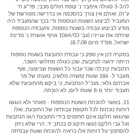
לו/3-3 סגולה אימבר נ' קופת חולים מכבי, פד"ע ח'
ע"ח). ואולם אין צורך בהסכמה או בדרישה מפורשת של
המעביד לביצוע השעות הנוספות ודי בכך שהמעביד היה
מודע לביצוע עבודה בשעות נוספות, והעבודה הנוספת
שירתה את ענייניו (עב' 1064/03 ארפי אושרת נ' מדינת
ישראל, פס"ד מיום 8.7.08).
במקרה דנן אין ספק כי עבודת התובעת בשעות נוספות
הייתה ידועה לנתבעת, שכן כעולה מתלושי השכר,
התובעת קיבלה שכר עבור כל השעות שביצעה, ואף
מעבר ל- 186 שעות (משרה מלאה). טענתו של מר
אברהם גלאי, מנכ"ל הנתבעת, כי ביקש מהתובעת שלא
תעבוד יותר מ-8 שעות ליום, לא הוכחה.
11. באשר להוכחת השעות הנוספות - מאחר ולא הוגשו
דוחות נוכחות לכל תקופת עבודתה של התובעת, ואלו
שהוגשו חלקם אינם חתומים בידי התובעת ו/או הנתבעת
ועל גבי חלקם נעשו תיקונים בכתב יד, הרי שלא ניתן
להסתמך על דוחות אלו כראיה להוכחת שעות עבודתה