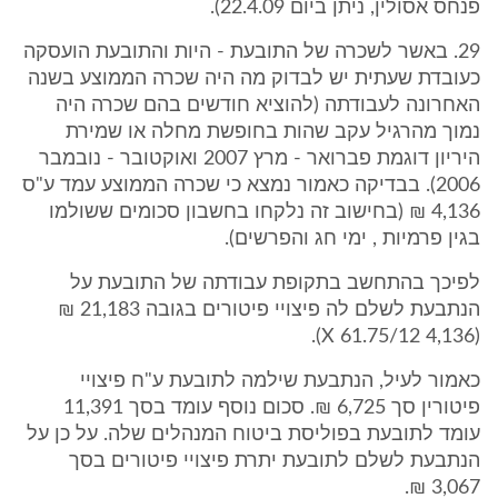
פנחס אסולין, ניתן ביום 22.4.09).
29. באשר לשכרה של התובעת - היות והתובעת הועסקה
כעובדת שעתית יש לבדוק מה היה שכרה הממוצע בשנה
האחרונה לעבודתה (להוציא חודשים בהם שכרה היה
נמוך מהרגיל עקב שהות בחופשת מחלה או שמירת
היריון דוגמת פברואר - מרץ 2007 ואוקטובר - נובמבר
2006). בבדיקה כאמור נמצא כי שכרה הממוצע עמד ע"ס
4,136 ₪ (בחישוב זה נלקחו בחשבון סכומים ששולמו
בגין פרמיות , ימי חג והפרשים).
לפיכך בהתחשב בתקופת עבודתה של התובעת על
הנתבעת לשלם לה פיצויי פיטורים בגובה 21,183 ₪
(4,136 X 61.75/12).
כאמור לעיל, הנתבעת שילמה לתובעת ע"ח פיצויי
פיטורין סך 6,725 ₪. סכום נוסף עומד בסך 11,391
עומד לתובעת בפוליסת ביטוח המנהלים שלה. על כן על
הנתבעת לשלם לתובעת יתרת פיצויי פיטורים בסך
3,067 ₪.