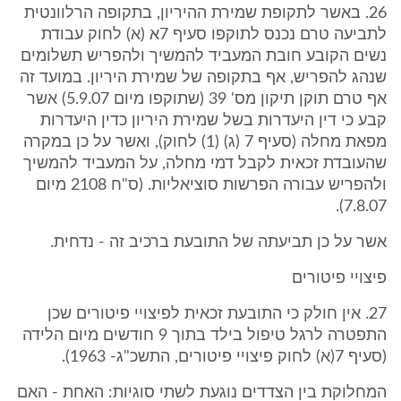
26. באשר לתקופת שמירת ההיריון, בתקופה הרלוונטית
לתביעה טרם נכנס לתוקפו סעיף 7א (א) לחוק עבודת
נשים הקובע חובת המעביד להמשיך ולהפריש תשלומים
שנהג להפריש, אף בתקופה של שמירת היריון. במועד זה
אף טרם תוקן תיקון מס' 39 (שתוקפו מיום 5.9.07) אשר
קבע כי דין היעדרות בשל שמירת היריון כדין היעדרות
מפאת מחלה (סעיף 7 (ג) (1) לחוק), ואשר על כן במקרה
שהעובדת זכאית לקבל דמי מחלה, על המעביד להמשיך
ולהפריש עבורה הפרשות סוציאליות. (ס"ח 2108 מיום
7.8.07).
אשר על כן תביעתה של התובעת ברכיב זה - נדחית.
פיצויי פיטורים
27. אין חולק כי התובעת זכאית לפיצויי פיטורים שכן
התפטרה לרגל טיפול בילד בתוך 9 חודשים מיום הלידה
(סעיף 7(א) לחוק פיצויי פיטורים, התשכ"ג- 1963).
המחלוקת בין הצדדים נוגעת לשתי סוגיות: האחת - האם