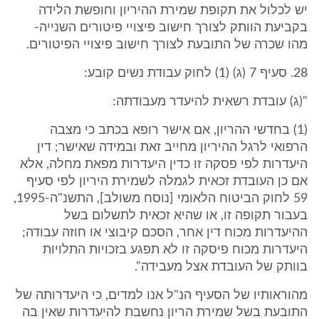
יש לכלול את תקופת שמירת ההיריון וחופשת הלידה
בקביעת הוותק לצורך חישוב פיצויי פיטורים השנייה-
מהו שכרה של התובעת לצורך חישוב פיצויי הפיטורים.
28. סעיף 7 (ג) (1) לחוק עבודת נשים קובע:
"(ג) עובדת רשאית להיעדר מעבודתה:
(1) בחדשי ההריון, אם אישר רופא בכתב כי מצבה
הרפואי לרגל ההיריון מחייב זאת ובמידה שאישר; דין
היעדרות לפי פסקה זו כדין היעדרות מפאת מחלה, אלא
אם כן העובדת זכאית לגמלה לשמירת היריון לפי סעיף
59 לחוק הביטוח הלאומי [נוסח משולב], התשנ"ה-1995,
בעבור תקופה זו, או שהיא זכאית לתשלום בשל
ההיעדרות מכוח דין אחר, הסכם קיבוצי או חוזה עבודה;
היעדרות מכוח פיסקה זו לא תפגע בזכויות התלויות
בוותק של העובדת אצל מעבידה".
מהוראותיו של הסעיף הנ"ל אנו למדים, כי היעדרותה של
התובעת בשל שמירת הריון נחשבת להיעדרות שאין בה