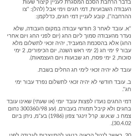
בדבר הרחבת הסכם המסגרת לעניין קיצור שעות
העבודה השבועיות, דמי חגים וימי אבל (להלן: "צו
ההרחבה"), קובע לעניין דמי חגים, כדלקמן:
"א. עובד לאחר 3 חודשי עבודה במקום העבודה, שלא
נעדר מהעבודה סמוך ליום החג (יום לפני החג ויום אחרי
החג) אלא בהסכמת המעביד, יהיה זכאי לתשלום מלא
עבור 9 ימי חג (2 ימי ראש השנה, יום הכיפורים, 2 ימי
סוכות, 2 ימי פסח, חג שבועות ויום העצמאות).
עובד לא יהיה זכאי לימי חג החלים בשבת.
ב. עובד חודשי לא יהיה זכאי לתשלום נפרד עבור ימי
חג".
דמי החגים נועדו לפצות עובד יומי (או שעתי) שאינו עובד
בחגים ולא קיבל תמורה בעבורם. (עע 300360/98 נחום
צמח נ. ש.א.ש. קרל זינגר צפון (1986) בע"מ, ניתן ביום
30.4.02).
20. באשר לנטל הראיה בנוגע להתייצבות לעבודה לפני