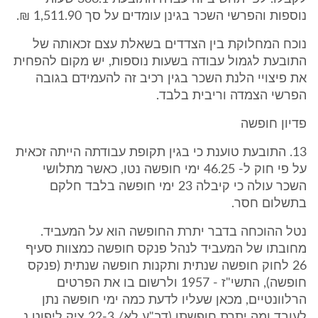
נוספות והפרשי השכר בגינן עומדים על סך 1,511.90 ₪.
נוכח המחלוקת בין הצדדים בשאלת עצם זכאותה של
התובעת לגמול עבודה בשעות נוספות, יש מקום להפחית
את פיצויי הלנת השכר בגין רכיב זה להעמידם בגובה
הפרשי הצמדה וריבית בלבד.
פדיון חופשה
13. התובעת טוענת כי בגין תקופת עבודתה הייתה זכאית
על פי חוק ל- 46.25 ימי חופשה נטו, כאשר מתלושי
השכר עולה כי קיבלה 23 ימי חופשה בלבד חלקם
בתשלום חסר.
נטל ההוכחה בדבר יתרת החופשה הוא על המעביד.
מחובתו של המעביד לנהל פנקס חופשה כמצוות סעיף
26 לחוק חופשה שנתית ותקנות חופשה שנתית (פנקס
חופשה), התשי"ז - 1957 ולרשום בו את הפרטים
הרלוונטיים, מכאן שעליו לדעת כמה ימי חופשה נתן
לעובד ומה יתרת חופשתו (דב"ע לא/ 22-3 ציק ליפוט נ.