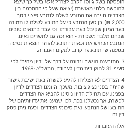
הופסקה בשל גיוסו הקרב לצה"ל אלא בשל כך שיצא
לחופשה בלתי מאושרת (יציאה שעל פי ההסכמה בין
הצדדים חייבה את התובע לשלם לנתבע פיצוי בסך
2,000 ₪). כן טען הנתבע כי על התובע לשלם לו תמורה
בעד המזון שקיבל בעת עבודתו, וכי עבד בתנאים טובים
שבהם מלבד משכורת - הוא זכה גם לתשרים נאים.
הנתבע הכחיש את זכאות התובע להחזר הוצאות נסיעה,
בטענה שהתובע גר קרוב למקום העבודה.
3. התובענה הוגשה ונדונה על דרך של "דיון מהיר" לפי
סעיף 31 לחוק בית הדין לעבודה, התשכ"ט-1969.
4. הצדדים לא הצליחו להגיע לפשרה בעת ישיבת גישור
שהיתה בפני נציג ציבור. משכך, הוזמנו הצדדים לדיון
בפנינו. עם תחילת הדיון ניסינו להביא את הצדדים
לפשרה, אך נכשלנו בכך. לכן, שמענו את עדויותיהם של
התובע ושל הנתבע, ואת סיכומי הצדדים, וכעת ניתן פסק
דין זה.
אלה העובדות