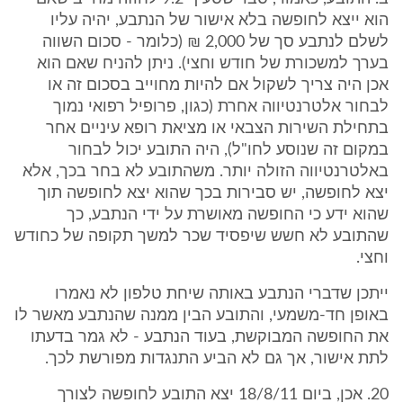
הוא ייצא לחופשה בלא אישור של הנתבע, יהיה עליו
לשלם לנתבע סך של 2,000 ₪ (כלומר - סכום השווה
בערך למשכורת של חודש וחצי). ניתן להניח שאם הוא
אכן היה צריך לשקול אם להיות מחוייב בסכום זה או
לבחור אלטרנטיווה אחרת (כגון, פרופיל רפואי נמוך
בתחילת השירות הצבאי או מציאת רופא עיניים אחר
במקום זה שנוסע לחו"ל), היה התובע יכול לבחור
באלטרנטיווה הזולה יותר. משהתובע לא בחר בכך, אלא
יצא לחופשה, יש סבירות בכך שהוא יצא לחופשה תוך
שהוא ידע כי החופשה מאושרת על ידי הנתבע, כך
שהתובע לא חשש שיפסיד שכר למשך תקופה של כחודש
וחצי.
ייתכן שדברי הנתבע באותה שיחת טלפון לא נאמרו
באופן חד-משמעי, והתובע הבין ממנה שהנתבע מאשר לו
את החופשה המבוקשת, בעוד הנתבע - לא גמר בדעתו
לתת אישור, אך גם לא הביע התנגדות מפורשת לכך.
20. אכן, ביום 18/8/11 יצא התובע לחופשה לצורך