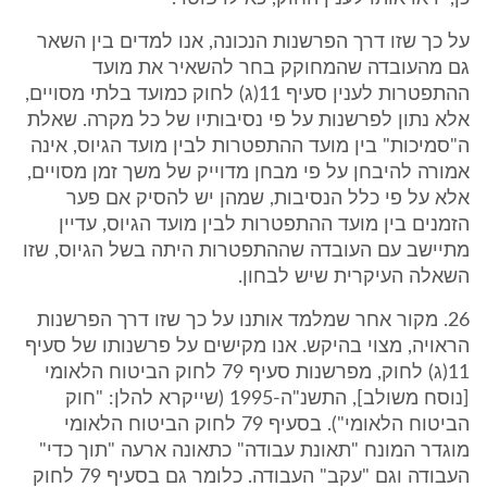
על כך שזו דרך הפרשנות הנכונה, אנו למדים בין השאר
גם מהעובדה שהמחוקק בחר להשאיר את מועד
ההתפטרות לענין סעיף 11(ג) לחוק כמועד בלתי מסויים,
אלא נתון לפרשנות על פי נסיבותיו של כל מקרה. שאלת
ה"סמיכות" בין מועד ההתפטרות לבין מועד הגיוס, אינה
אמורה להיבחן על פי מבחן מדוייק של משך זמן מסויים,
אלא על פי כלל הנסיבות, שמהן יש להסיק אם פער
הזמנים בין מועד ההתפטרות לבין מועד הגיוס, עדיין
מתיישב עם העובדה שההתפטרות היתה בשל הגיוס, שזו
השאלה העיקרית שיש לבחון.
26. מקור אחר שמלמד אותנו על כך שזו דרך הפרשנות
הראויה, מצוי בהיקש. אנו מקישים על פרשנותו של סעיף
11(ג) לחוק, מפרשנות סעיף 79 לחוק הביטוח הלאומי
[נוסח משולב], התשנ"ה-1995 (שייקרא להלן: "חוק
הביטוח הלאומי"). בסעיף 79 לחוק הביטוח הלאומי
מוגדר המונח "תאונת עבודה" כתאונה ארעה "תוך כדי"
העבודה וגם "עקב" העבודה. כלומר גם בסעיף 79 לחוק