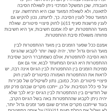
העבודה, שכן המשקל המרכזי ניתן לשאלת הסיבה
לתאונה, ולא לשאלת המועד שבו היא התרחשה. ענין
המועד טפל לענין הסיבה. כך, לדעתנו, נכון להקיש גם
לענין פרשנות סעיף 11(ג) לחוק פיצויי פיטורים. שאלת
מועד ההתפטרות, יש לה אמנם חשיבות, אך היא חשיבות
פחותה משאלת סיבת ההתפטרות.
אמנם ככל שפער הזמנים בין מועד ההתפטרות לבין
מועד הגיוס גדול יותר, יהיה קשה יותר לקבוע שהגיוס
הוא הסיבה להתפטרות, אולם כשמתברר היטב שסיבת
ההתפטרות היא הגיוס המתעתד לבוא, אזי גם אם
סמיכות הזמנים בין ההתפטרות לבין הגיוס אינה רבה, יש
לראות את ההתפטרות האמורה כפיטורים לענין חוק
פיצויי פיטורים. הכל, כמובן, נתון לשיקולים של סבירות
על פי כלל הנסיבות. על כן, ייתכנו מקרים שבהם פרק זמן
של חודשיים בין ההתפטרות לבין הגיוס יביא לכך שלא
יהיה ניתן לקבוע שההתפטרות באה בשל הגיוס הקרב,
בעוד שייתכנו מקרים אחרים שגם פער זמנים גדול יותר,
לא ישלול את החלת סעיף 11(ג)(1) על אותה התפטרות.