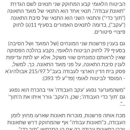
הביטוח הלאומי קבע המחוקק שני תנאים לשם הגדרת
"תאונת עבודה". תנאי אחד הוא התנאי של מועד התאונה
("תוך כדי") והתנאי השני הוא התנאי של סיבת התאונה
("עקב"), בדומה לתנאים האמורים בסעיף 11(ג) לחוק
פיצויי פיטורים.
גם בענין פרשנות שני המונחים (של המועד ושל הסיבה)
בסעיף 79 לחוק הביטוח הלאומי, נקבע בהלכה הפסוקה
שאין לראותם כמונחים שווי משקל, אלא יש לתת עדיפות
לענין סיבת התאונה, על פני מועד התאונה. כך, למשל,
פסק בית הדין הארצי לעבודה בעב"ל 215/97 אבולהיג'א
- המוסד לביטוח לאומי (פד"ע לד 393):
"משהמערער נפגע 'עקב העבודה' אזי בהכרח הוא נפגע
גם 'תוך כדי העבודה'; שכן, ה'עקב' גורר איתו את ה'תוך'
...".
מכח אותה פרשנות, מוכרות תאונות שארעו מחוץ לזמן
העבודה, כ"תאונות עבודה" אף שהמחוקק דרש שתאונות
יוכרו כתאונות עבודה רק אם הן התרחשו "תוך כדי"