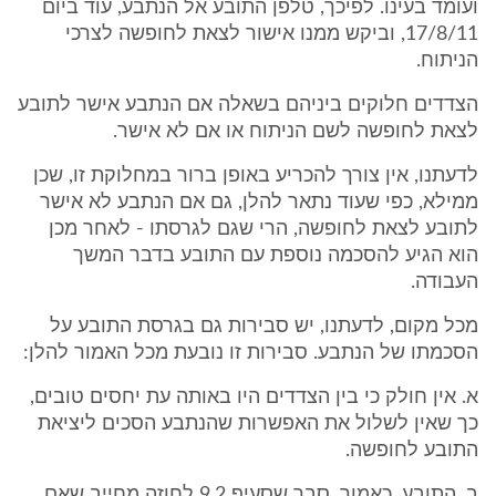
ועומד בעינו. לפיכך, טלפן התובע אל הנתבע, עוד ביום
17/8/11, וביקש ממנו אישור לצאת לחופשה לצרכי
הניתוח.
הצדדים חלוקים ביניהם בשאלה אם הנתבע אישר לתובע
לצאת לחופשה לשם הניתוח או אם לא אישר.
לדעתנו, אין צורך להכריע באופן ברור במחלוקת זו, שכן
ממילא, כפי שעוד נתאר להלן, גם אם הנתבע לא אישר
לתובע לצאת לחופשה, הרי שגם לגרסתו - לאחר מכן
הוא הגיע להסכמה נוספת עם התובע בדבר המשך
העבודה.
מכל מקום, לדעתנו, יש סבירות גם בגרסת התובע על
הסכמתו של הנתבע. סבירות זו נובעת מכל האמור להלן:
א. אין חולק כי בין הצדדים היו באותה עת יחסים טובים,
כך שאין לשלול את האפשרות שהנתבע הסכים ליציאת
התובע לחופשה.
ב. התובע, כאמור, סבר שסעיף 9.2 לחוזה מחייב שאם