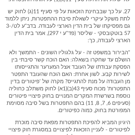
27. על כך שבבחינת הזכאות על פי סעיף 11(ג) לחוק יש
לתת משקל עיקרי לשאלת סיבת ההתפטרות, ניתן ללמוד
גם מפסיקתו של בית הדין הארצי לעבודה. בדב"ע לט/3-
57 בוטקובסקי - שליסר (פד"ע י 297), אמר בית הדין
הארצי לעבודה, כך:
"הבירור במשפט זה - על גלגוליו השונים - התמשך ולא
הושלם עד שחקרו בשאלה: האם הוכח קשר סיבתי בין
הפסקת עבודתו של העובד אצל המערער והתגייסותו
לשירות קבע. לשון אחרת: האם הוכח שהעובד התפטר
מן העבודה על מנת להתגייס? מקרה של 'פיטורים בדין
התפטרות' מכוח סעיף 43(ב)(1א) לחוק משתלב כחוליה
נוספת בשרשרת המקרים המנויים בחוק פיצויי פיטורים
(סעיפים 6, 7, 8, 11) בהם התפטרות בשל סיבה מסוימת
המפורטת בחוק, כמוה כפיטורים.
היגיון המביא להפיכת התפטרות מפאת סיבה מוכרת
לפיטורים - לעניין הזכאות לפיצויים במסגרת חוק פיצויי