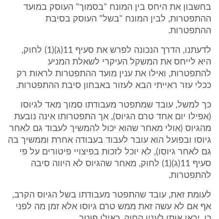
בחשבון את היחס בין המונח "בסמוך" העוסק במועד
ההתפטרות, לבין המונח "בשל" העוסק בסיבת
ההתפטרות.
לדעתנו, הדרך הנכונה לפרש את סעיף 11(ג)(1) לחוק,
היא לייחס את המשקל העיקרי לשאלת המניע
להתפטרות, ואילו את ענין מועד ההתפטרות לראות רק
ככלי עזר ראייתי הבא לעזור באבחון סיבת ההתפטרות.
כך למשל, עובד שמתפטר מעבודתו סמוך מאד לגיוסו
(אפילו יום אחד טרם הגיוס), אך התפטרותו אינה נובעת
מהגיוס (אולי מאחר שהוא יכול להמשיך לעבוד גם לאחר
גיוסו ובפועל הוא עובר לעבוד בעבודה אחרת וממשיך בה
גם לאחר גיוסו), לא יוכל לזכות בפיצויי פיטורים על פי
סעיף 11(ג)(1) לחוק, מאחר שהגיוס לא היווה סיבה
להתפטרות.
לעומת זאת, עובד שהתפטר מעבודתו בשל הגיוס הקרב,
אף אם לא עשה זאת ממש טרם גיוסו אלא זמן מה לפני
כן, יראו אותו לענין החוק, כאילו פוטר.