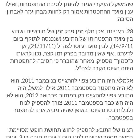
שהמשקל העיקרי אמור להינתן לסיבת ההתפטרות, ואילו
ענין מועד ההתפטרות אמור רק להוות מבחן עזר לאבחון
הסיבה.
28. בענייננו, אכן חלף זמן פרק זמן של חודשיים ושבוע
בין מועד התפטרותו של התובע (שנכנסה לתוקף ביום
14/9/11), לבין מועד גיוסו לצה"ל (21/11/11), אך
לדעתנו, אף שאין מדובר בפרק זמן קצר, נכון לראותו
כ"סמוך" מספיק, מאחר שהוברר כי הסיבה להתפטרות
היתה הגיוס הקרב לצה"ל.
אלמלא היה התובע צפוי להתגייס בנובמבר 2011, הוא
לא היה מתפטר בספטמבר 2011. אילו, למשל, היה
התובע צפוי להתגייס רק במחזור פברואר 2012, הוא לא
היה חש כבר בספטמבר 2011, צורך להספיק לנוח
ולבלות בטרם גיוסו באופן שהיה מביא אותו להתפטר
בספטמבר.
רצונו של התובע להספיק לחוש תחושת חופש מסויימת
במשך מספר שבועות לפני גיוס לשירות חובה בן 3 שנים,