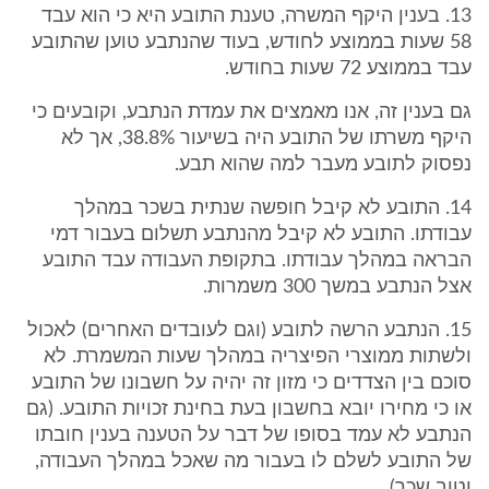
13. בענין היקף המשרה, טענת התובע היא כי הוא עבד
58 שעות בממוצע לחודש, בעוד שהנתבע טוען שהתובע
עבד בממוצע 72 שעות בחודש.
גם בענין זה, אנו מאמצים את עמדת הנתבע, וקובעים כי
היקף משרתו של התובע היה בשיעור 38.8%, אך לא
נפסוק לתובע מעבר למה שהוא תבע.
14. התובע לא קיבל חופשה שנתית בשכר במהלך
עבודתו. התובע לא קיבל מהנתבע תשלום בעבור דמי
הבראה במהלך עבודתו. בתקופת העבודה עבד התובע
אצל הנתבע במשך 300 משמרות.
15. הנתבע הרשה לתובע (וגם לעובדים האחרים) לאכול
ולשתות ממוצרי הפיצריה במהלך שעות המשמרת. לא
סוכם בין הצדדים כי מזון זה יהיה על חשבונו של התובע
או כי מחירו יובא בחשבון בעת בחינת זכויות התובע. (גם
הנתבע לא עמד בסופו של דבר על הטענה בענין חובתו
של התובע לשלם לו בעבור מה שאכל במהלך העבודה,
וטוב שכך).