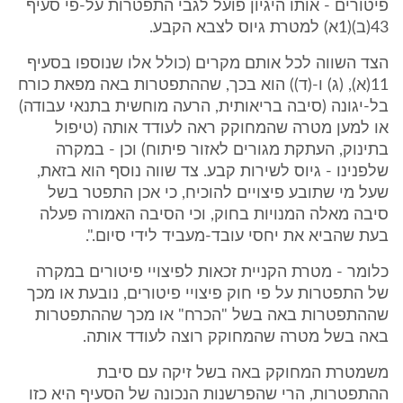
פיטורים - אותו היגיון פועל לגבי התפטרות על-פי סעיף
43(ב)(1א) למטרת גיוס לצבא הקבע.
הצד השווה לכל אותם מקרים (כולל אלו שנוספו בסעיף
11(א), (ג) ו-(ד)) הוא בכך, שההתפטרות באה מפאת כורח
בל-יגונה (סיבה בריאותית, הרעה מוחשית בתנאי עבודה)
או למען מטרה שהמחוקק ראה לעודד אותה (טיפול
בתינוק, העתקת מגורים לאזור פיתוח) וכן - במקרה
שלפנינו - גיוס לשירות קבע. צד שווה נוסף הוא בזאת,
שעל מי שתובע פיצויים להוכיח, כי אכן התפטר בשל
סיבה מאלה המנויות בחוק, וכי הסיבה האמורה פעלה
בעת שהביא את יחסי עובד-מעביד לידי סיום.".
כלומר - מטרת הקניית זכאות לפיצויי פיטורים במקרה
של התפטרות על פי חוק פיצויי פיטורים, נובעת או מכך
שההתפטרות באה בשל "הכרח" או מכך שההתפטרות
באה בשל מטרה שהמחוקק רוצה לעודד אותה.
משמטרת המחוקק באה בשל זיקה עם סיבת
ההתפטרות, הרי שהפרשנות הנכונה של הסעיף היא כזו