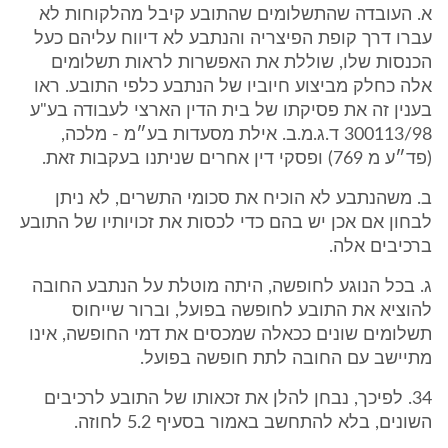
א. העובדה שהתשלומים שהתובע קיבל מהלקוחות לא
עברו דרך קופת הפיצריה והנתבע לא דיווח עליהם כעל
הכנסות שלו, שוללת את האפשרות לראות תשלומים
אלה כחלק מביצוע חיוביו של הנתבע כלפי התובע. ראו
בענין זה את פסיקתו של בית הדין הארצי לעבודה בע"ע
300113/98 ד.ג.מ.ב. אילת מסעדות בע״מ - מלכה,
(פד״ע מ 769) ופסקי דין אחרים שניתנו בעקבות זאת.
ב. משהנתבע לא הוכיח את סכומי התשרים, לא ניתן
לבחון אם אכן יש בהם כדי לכסות את זכויותיו של התובע
ברכיבים אלה.
ג. בכל הנוגע לחופשה, היתה מוטלת על הנתבע החובה
להוציא את התובע לחופשה בפועל, וברור שייחוס
תשלומים שונים ככאלה שמכסים את דמי החופשה, אינו
מתיישב עם החובה לתת חופשה בפועל.
34. לפיכך, נבחן להלן את זכאותו של התובע לרכיבים
השונים, בלא להתחשב באמור בסעיף 5.2 לחוזה.