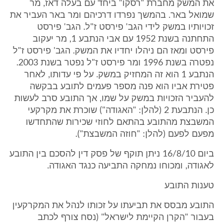
את המשק מחברת "רסקו" ביחד עם בעלה דאז, מר
שמואל באר. בהמשך נפרדו דרכיהם ומר באר העביר את
זכויותיו במשק לידי הגב' פירסט ז"ל. הגב' פירסט
התחתנה בשנת 1952 עם אבי הנתבע 1, מר יעקוב
פירסט ומאז הם ניהלו יחדיו את המשק. הגב' פירסט ז"ל
נפטרה בשנת 1996 ומר פירסט ז"ל נפטר בשנת 2003.
הנתבע 1 הוא זה המחזיק במשק. על פי עדותו, לאחר
פטירת אביו הוא פנה מספר פעמים לתובע בבקשה
להעביר הזכויות במשק על שמו, אך התובע סרב לעשות
כן. הנתבעת 2 (להלן: "האגודה") שוכרת את מקרקעי
המשבצת מהתובע בהתאם לחוזי שכירות שהתחדשו
מפעם לפעם (להלן: "חוזה המשבצת").
ביום 16/8/10 ניתן תוקף של פסק דין להסכם בין התובע
לאגודה, ומכוחו נמחקה התביעה כנגד האגודה.
טענות התובע
התובע מבסס את תביעתו על זכותו לנהל את המקרקעין
בעבור "הקרן הקיימת לישראל" (נסח צורף לכתב