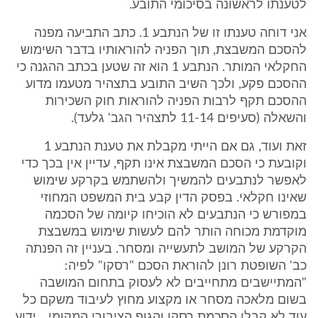
לטענתו לראשונה בסיכומי התובע.
אני דוחה טענתו זו של הנתבע 1. כתב התביעה מפנה
להסכם המשבצת, תוך הפניה להוראותיו בדבר השימוש
החקלאי המותר. הנתבע 1 הוא זה שטען בכתב ההגנה כי
ההסכם פקע, ולכך השיב התובע בתצהיר מטעמו מדוע
ההסכם תקף לרבות הפניה להוראות חוק השכירות
והשאלה (סעיפים 11-14 לתצהיר הגב' גלעד).
זאת ועוד, גם אם הייתי מקבלת את טענת הנתבע 1
וקובעת כי הסכם המשבצת אינו תקף, עדיין אין בכך כדי
לאפשר לנתבעים להמשיך ולהשתמש בקרקע שימוש
שאינו חקלאי. בפסק הדין קבע בית המשפט המחוזי
במפורש כי הנתבעים לא הוכיחו קיומה של הסכמה
מוקדמת מכוחה הותר להם לעשות שימוש במשבצת
הקרקע של המושב לתעשייה ומסחר. בעניין זה הפנתה
כב' השופטת רונן להוראת הסכם "רסקו" לפיה:
"המתיישבים מתחייבים לא לעסוק בתחום המושבה
בשום מלאכה מסחר או מקצוע מחוץ לעיבוד משקם כל
עוד לא קבלו הסכמת רסקו והגוף הציבורי המקומי... ידוע