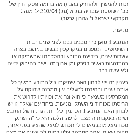
זכות להמשיך ולהחזיק בהם (ראה בדומה פסק הדין של
כב' השופטת עובדיה בת"א (נת') 14210/04 מנהל
מקרקעי ישראל נ' אהרון גרגור).
מניעות
הנתבע 1 טוען כי המבנים נבנו לפני שנים רבות
והשימושים הנטענים במקרקעין נעשים במושב בצרה
עשרות שנים, בידיעת התובע ובהסכמתו שבשתיקה או
בהתנהגות כאשר בפרק זמן ארוך זה "ישב בחיבוק ידיים"
ולא עשה דבר.
בעניין זה יש לבחון האם שתיקתו של התובע במשך כל
אותם שנים ובחירתו להעלים עין ממבנה שהוקם על
המקרקעין משמעה כי הוא זנח את זכויותיו לדרוש את
הריסתו מכוח דיני השתק ומניעות. ביחד עם שאלה זו יש
לבחון האם הנתבע 1 הסתמך על התנהגות זו של התובע
ושינה בעקבותיה מצבו לרעה. הלכה היא כי "ההשתק
מכח מצג מונע מאדם להתכחש למצג שהציג בפני אחר,
מקום שאותו אחר הסתמך עליו בתום לב ושינה את מצבו