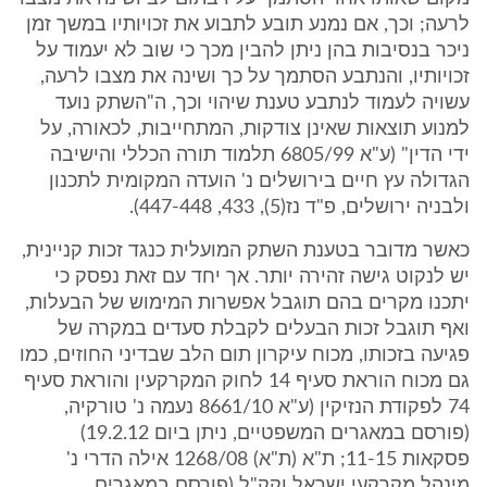
לרעה; וכך, אם נמנע תובע לתבוע את זכויותיו במשך זמן
ניכר בנסיבות בהן ניתן להבין מכך כי שוב לא יעמוד על
זכויותיו, והנתבע הסתמך על כך ושינה את מצבו לרעה,
עשויה לעמוד לנתבע טענת שיהוי וכך, ה"השתק נועד
למנוע תוצאות שאינן צודקות, המתחייבות, לכאורה, על
ידי הדין" (ע"א 6805/99 תלמוד תורה הכללי והישיבה
הגדולה עץ חיים בירושלים נ' הועדה המקומית לתכנון
ולבניה ירושלים, פ"ד נז(5), 433, 447-448).
כאשר מדובר בטענת השתק המועלית כנגד זכות קניינית,
יש לנקוט גישה זהירה יותר. אך יחד עם זאת נפסק כי
יתכנו מקרים בהם תוגבל אפשרות המימוש של הבעלות,
ואף תוגבל זכות הבעלים לקבלת סעדים במקרה של
פגיעה בזכותו, מכוח עיקרון תום הלב שבדיני החוזים, כמו
גם מכוח הוראת סעיף 14 לחוק המקרקעין והוראת סעיף
74 לפקודת הנזיקין (ע"א 8661/10 נעמה נ' טורקיה,
(פורסם במאגרים המשפטיים, ניתן ביום 19.2.12)
פסקאות 11-15; ת"א (ת"א) 1268/08 אילה הדרי נ'
מינהל מקרקעי ישראל וקק"ל (פורסם במאגרים