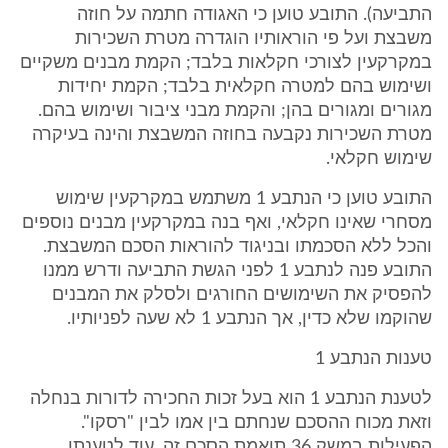
התביעה). התובע טוען כי האגודה חתמה על חוזה
משבצת ועל פי הוראותיו הוגדרה מטרת השכירות
במקרקעין לצורכי חקלאות בלבד; הקמת מבנים משקיים
ושימוש בהם למטרה חקלאית בלבד; הקמת יחידות
מגורים ומגורים בהן; והקמת מבני ציבור ושימוש בהם.
מטרת השכירות נקבעה בחוזה המשבצת והינה בעיקרה
שימוש חקלאי.
התובע טוען כי הנתבע 1 משתמש במקרקעין שימוש
מסחרי שאינו חקלאי, ואף בנה במקרקעין מבנים נוספים
והכל ללא הסכמתו ובניגוד להוראות הסכם המשבצת.
התובע פנה לנתבע 1 לפני הגשת התביעה ודרש ממנו
להפסיק את השימושים החורגים ולסלק את המבנים
שהוקמו שלא כדין, אך הנתבע 1 לא שעה לפניותיו.
טענות הנתבע 1
לטענת הנתבע 1 הוא בעל זכות החכירה לדורות בנחלה
וזאת מכוח ההסכם שנחתם בין אמו לבין "רסקו".
הפעילות במשק 36 תואמת הסכם זה. עוד לטענתו