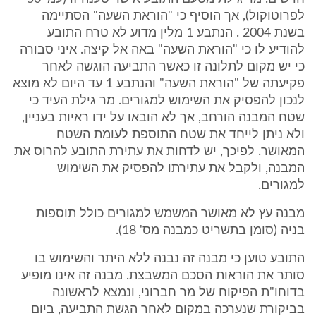
לפרוטוקול), אך הוסיף כי "הוראת השעה" הסתיימה
בשנת 2004 . הנתבע 1 מלין מדוע לא טרח התובע
להודיע לו כי "הוראת השעה" באה אל קיצה. איני סבורה
כי יש מקום לתלונה זו כאשר התביעה הוגשה לאחר
פקיעתה של "הוראת השעה" והנתבע 1 עד היום לא מוצא
לנכון להפסיק את השימוש למגורים. מר גילת העיד כי
שטח המבנה הורחב, אך לא הובאו על ידו ראיות בעניין,
ולא ניתן לייחד את שטח התוספת לעומת השטח
המאושר. לפיכך, יש לדחות את עתירת התובע להרוס את
המבנה, ולקבל את עתירתו להפסיק את השימוש
למגורים.
מבנה עץ לא מאושר המשמש למגורים כולל תוספות
בניה (סומן בתשריט כמבנה מס' 18).
התובע טוען כי מבנה זה נבנה ללא היתר והשימוש בו
סותר את הוראות הסכם המשבצת. מבנה זה אינו מופיע
בדוחו"ת הפיקוח של מר חברוני, ונמצא לראשונה
בביקורת שנערכה במקום לאחר הגשת התביעה, ביום