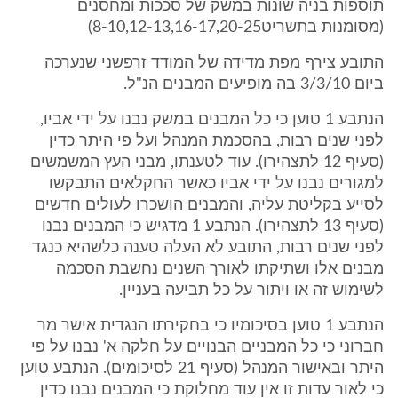
תוספות בניה שונות במשק של סככות ומחסנים
(מסומנות בתשריט8-10,12-13,16-17,20-25)
התובע צירף מפת מדידה של המודד זרפשני שנערכה
ביום 3/3/10 בה מופיעים המבנים הנ"ל.
הנתבע 1 טוען כי כל המבנים במשק נבנו על ידי אביו,
לפני שנים רבות, בהסכמת המנהל ועל פי היתר כדין
(סעיף 12 לתצהירו). עוד לטענתו, מבני העץ המשמשים
למגורים נבנו על ידי אביו כאשר החקלאים התבקשו
לסייע בקליטת עליה, והמבנים הושכרו לעולים חדשים
(סעיף 13 לתצהירו). הנתבע 1 מדגיש כי המבנים נבנו
לפני שנים רבות, התובע לא העלה טענה כלשהיא כנגד
מבנים אלו ושתיקתו לאורך השנים נחשבת הסכמה
לשימוש זה או ויתור על כל תביעה בעניין.
הנתבע 1 טוען בסיכומיו כי בחקירתו הנגדית אישר מר
חברוני כי כל המבניים הבנויים על חלקה א' נבנו על פי
היתר ובאישור המנהל (סעיף 21 לסיכומים). הנתבע טוען
כי לאור עדות זו אין עוד מחלוקת כי המבנים נבנו כדין