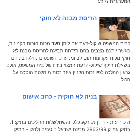
המערערת 6 בע
הריסת מבנה לא חוקי
לבית המשפט שיקול-דעת אם ליתן סעד מכוח הזכות הקניינית,
כאשר ייתכנו מצבים בהם תידחה תביעה להריסת מבנה לא
חוקי מכוח עקרונות תום לב ומניעות. השופטים נחלקו ביניהם
בשאלת היקף שיקול-הדעת המצוי בידיו של בית המשפט, אולם
גרעין ההלכה לפיו זכות הקניין אינה זכות מוחלטת הוסכם על
הכול
בניה לא חוקית - כתב אישום
ה כ ר ע ת - ד י ן א. רקע כללי והשתלשלות ההליכים בתיק: 1.
בתיק עמ"ק 2863/99 מדינת ישראל נ' טביב (להלן - התיק