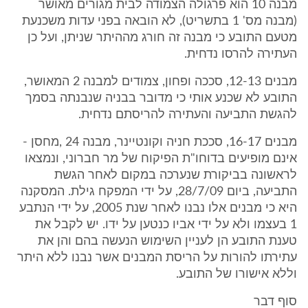
מבנה 10 הוא פרגולה הצמודה לבית מגורים מאושר
(מבנה מס' 1 בתשריט), לא הובאה בפני עדות משכנעת
מטעם התובע כי מבנה זה חורג מההיתר שניתן, ועל כן
העתירה להרסו נדחית.
מבנים 12-13, סככה ופחון, צמודים למבנה 2 המאושר,
התובע לא שכנע אותי כי מדובר בבניה שנבנתה בסמך
להגשת התביעה והעתירה להריסתם נדחית.
מבנים 16-17, סככת חניה וקונטיינר, מבנה 24 ,מחסן -
אינם מופיעים בדוחו"ת הפיקוח של מר חברוני, ונמצאו
לראשונה בביקורת שנערכה במקום לאחר הגשת
התביעה, ביום 28/7/09, על ידי המפקח גילת. המסקנה
היא כי מבנים אלו נבנו לאחר שנת 2005, על ידי הנתבע
1 בעצמו ולא על ידי אביו כנטען על ידו. יש לקבל את
טענת התובע הן לעניין השימוש הנעשה בהם והן את
עתירתו להורות על הריסת המבנים אשר נבנו ללא היתר
וללא אישורו של התובע.
סוף דבר