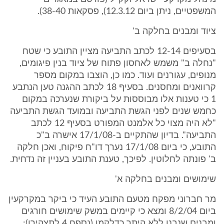
המשפטיים, ניתן ביום 12.3.12), פסקאות 38-40).
ציוד ומבנים בחלקה ב'
בסעיפים 12-14 לכתב התביעה מציין התובע כי שטח
"נחלה ב" משמש לאחסון פתוח של ציוד בנין פיגומים,
מנופים, עגורנים ועוד. כמו כן, הוצבו במקום מספר
קרוואנים ומחסנים. בסעיף 18 לכתב ההגנה טען הנתבע
1 כי טענות אלו מבוססות על ביקורת שנערכה במקום
כחמש שנים לפני הגשת התביעה ובמועד הגשת התביעה
"לא היה מצוי כל אלמנט המפורט בסעיף 12 לכתב
התביעה". בדיון שהתקיים ב-17/1/08 אישרה ב"כ
התובע, כי ביום 17/1/08 נערך דו"ח פיקוח, ואכן חלקה
ב' פונתה לחלוטין. לפיכך, טענת התובע בעניין זה נדחית.
שימושים ומבנים בחלקה א'
מר חברוני מפקח מטעם התובע העיד כי ביקר במקרקעין
ביום 8/2/04 ומצא כי קיימים במשק שימושים חורגים
ומבנים שנבנו ללא היתר כדלקמן (נספח 4 לתצהירו):