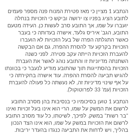
הנתבע 1 מציין כי מאז פטירת המנוח פנה מספר פעמים
לתובע הציג בפניו צו ירושה וביקש כי הזכויות בנחלה
יועברו על שמו, אך התובע סרב לעשות כן. העידה מטעם
התובע, הגב' איריס גלעד, אישרה בעדותה כי בעבר
כאשר התגלתה הפרה של בעל הזכויות לא הועברו
הזכויות בקרקע עד להסרת ההפרה, גם אם הבקשה
להעברת הזכויות הייתה עקב פטירה. לפני כשנה
השתנתה מדיוניות זו והתובע נוהג לאשר את העברת
הזכויות בהסתייגות תוך שהתובע מודיע לנעבר כי בכוונתו
להגיש תביעה להסרת ההפרה. עוד אישרה בחקירתה כי
על אף שינוי מדיניות זה, לא נעשתה כל פעולה להעברת
הזכויות (עמ' 33 לפרוטוקול).
הנתבע 1 טוען בסיכומיו כי בנסיבות בהן מסרב התובע
לרשום את המשק על שמו, הרי הוא אינו בעל זכויות ואינו
"בר רשות" במשק. לפיכך, לשיטתו, כל עוד מסרב התובע
לרשום את הזכויות במשק על שמו, הוא אינו הצד הנכון
בהליך, ויש לדחות את התביעה כנגדו בהעדר יריבות.