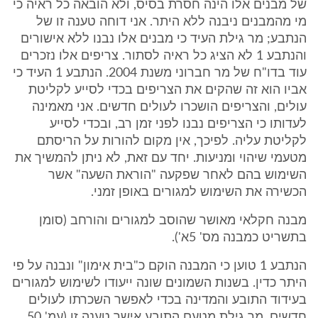
של מבנים אלו הינה חסרת בסיס, ולא הובאה כל ראיה כי
מי מהמבנים ניבנה ללא היתר. אני דוחה טענה זו של
הנתבע; מר גילת העיד כי מבנים אלו נבנו ללא אישורים
והנתבע 1 לא הציג כל ראיה לסתור. צריפים אלו נזכרים
עוד בדו"ח של מר חברוני משנת 2004. הנתבע 1 העיד כי
אביו הוא זה שהקים את הצריפים בכדי לסייע לקליטת
עולים, והצריפים הושכרו לעולים חדשים. אני מאמינה
לעדותו כי הצריפים נבנו לפני זמן רב, ובכדי לסייע
לקליטת עליה. לפיכך, אין מקום להורות על הריסתם
מטעמי שיהוי ומניעות. יחד עם זאת, לא ניתן להמשיך את
השימוש בהם לאחר שפקעה "הוראת השעה" אשר
הכשירה את השימוש למגורים באופן זמני.
מבנה חקלאי מאושר שהוסב למגורים והורחב (סומן
בתשריט כמבנה מס' 5א').
הנתבע 1 טוען כי המבנה הוקם כ"בית אימון" ונבנה על פי
היתר כדין. בשנות השמונים שונה ייעודו לשימוש למגורים
בעידוד התובע והמדינה בכדי לאפשר השכרתו לעולים
חדשים. מר גילת מטעם התובע אישר טענה זו (עמ' 50