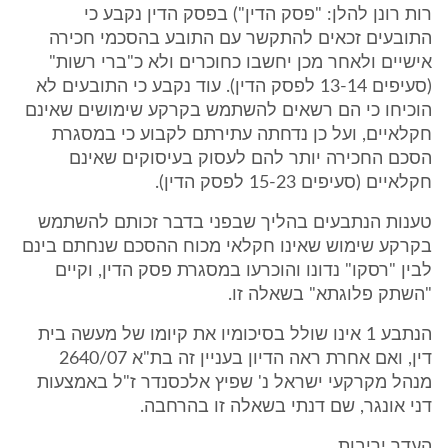
רות רונן להלן: "פסק הדין") בפסק הדין נקבע כי
התובעים זכאים להתקשר עם התובע בהסכמי חכירה
אישיים ולאחר מכן יחשבו כחוכרים ולא כ"ברי רשות"
(סעיפים 13-14 לפסק הדין). עוד נקבע כי התובעים לא
הוכיחו כי הם רשאים להשתמש בקרקע שימושים שאינם
חקלאיים, ועל כן נדחתה עתירתם לקבוע כי במסגרת
הסכם החכירה יותר להם לעסוק בעיסוקים שאינם
חקלאיים (סעיפים 15-23 לפסק הדין).
טענות הנתבעים בהליך שבפני בדבר זכותם להשתמש
בקרקע שימוש שאינו חקלאי מכוח ההסכם שנחתם בינם
לבין "רסקו" נדונו והוכרעו במסגרת פסק הדין, וקיים
"השתק פלוגתא" בשאלה זו.
הנתבע 1 אינו שולל בסיכומיו את קיומו של מעשה בית
דין, ואם אחרת ראה הדיון בעניין זה בת"א 2640/07
מנהל מקרקעי ישראל נ' שפיץ אלכסנדר ז"ל באמצעות
דני אונגר, שם דנתי בשאלה זו בהרחבה.
העדר יריבות