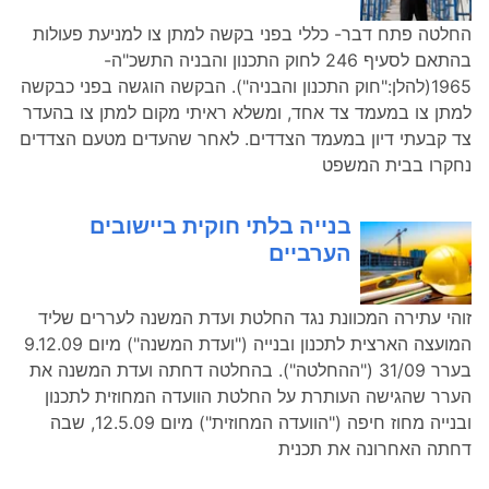
החלטה פתח דבר- כללי בפני בקשה למתן צו למניעת פעולות
בהתאם לסעיף 246 לחוק התכנון והבניה התשכ"ה-
1965(להלן:"חוק התכנון והבניה"). הבקשה הוגשה בפני כבקשה
למתן צו במעמד צד אחד, ומשלא ראיתי מקום למתן צו בהעדר
צד קבעתי דיון במעמד הצדדים. לאחר שהעדים מטעם הצדדים
נחקרו בבית המשפט
בנייה בלתי חוקית ביישובים
הערביים
זוהי עתירה המכוונת נגד החלטת ועדת המשנה לעררים שליד
המועצה הארצית לתכנון ובנייה ("ועדת המשנה") מיום 9.12.09
בערר 31/09 ("ההחלטה"). בהחלטה דחתה ועדת המשנה את
הערר שהגישה העותרת על החלטת הוועדה המחוזית לתכנון
ובנייה מחוז חיפה ("הוועדה המחוזית") מיום 12.5.09, שבה
דחתה האחרונה את תכנית