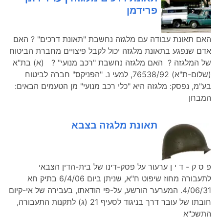
פרידמן
האם תאונת עבודה עם מלגזה נחשבת "תאונת דרכים" ? האם
אדם שנפגע בתאונת מלגזה יכול לקבל פיצויים מחברת הביטוח
של המלגזה ? האם מלגזה נחשבת "רכב מנועי" ? (א) בת"א
(שלום-ת"א) 76538/92, למעי נ. "הפניקס" חברה לביטוח
בע"מ, נפסק: מלגזה היא "כלי רכב מנועי" מן הטעמים הבאים:
המבחן
תאונת מלגזה בצבא
פ ס ק - ד י ן ערעור על פסק-דינו של בית-הדין הצבאי
לתעבורה מחוז שיפוט ח"א, שניתן ביום 6/4/06 בתיק חא
4/06/31. המערער הורשע, על-פי הודאתו, בעבירה של אי-קיום
חובתו של עובר דרך בניגוד לסעיף 21 (ג) לתקנות התעבורה,
התשכ"א