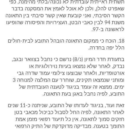
תשתית ראייתית עובדתית לא נכונה/בלתי מהימנה, כפי
שאפרט להלן, ולכן לא אוכל לאמץ את המסקנה בדבר
הקשר הסיבתי, ואני קובעת שאין קשר סיבתי בין התאונה
משנת 94 לבין כאבי הבטן, העצירויות והפיסורה שהופיעו
לראשונה ב-97.
18. הוכח כי ממקום התאונה הובהל התובע לבית-חולים
הלל יפה בחדרה.
בתעודת חדר המיון (נ/8) נרשם כי נחבל בצוואר ובגב,
נבדק, לאחר שלא נמצאו בעיות נוירולוגיות או
אורטופדיות, ולאחר שבוצעו צילומי עמוד שדרה גבי
ומותני שנמצאו תקינים, שוחרר עם המלצה למנוחה 3
ימים. ממצא זה עומד בניגוד לטענה העובדתית של
התובע, לפיה נחבל באגן בעת התאונה.
זאת ועוד, בניגוד לעדותו של התובע, שניתנה כ-11 שנים
לאחר התאונה, לפיה החל לסבול כביכול מכאבי בטן
חזקים סמוך לתאונה, אין כל תיעוד רפואי מזמן אמת
התומך בטענה. מבדיקה מדוקדקת של התיק הרפואי