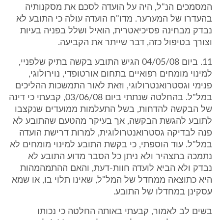
המסמכים הנ"ל, היה על הועדה לסכם את מסקנותיה
בהעדרו של המערער. מדו"ח הועדה עולה כי התובע לא
נבדק מבחינה פסיכיאטרית, הואיל ושלל בפניה בעיות
וצורך בטיפול כזה, דבר שייתר את הקביעה.
11. ביום 04/05/08 הגיש התובע בקשה בתיק שלפניי,
למינוי מומחים רפואיים בתחום אורטופדי, נוירולוגי,
פנימי וגסטרואנטרולוגי, וזאת לאור התמשכות ההליכים
במל"ל. בהחלטה שנתתי ביום 03/06/08, קבעתי כי דינה
של הבקשה להדחות, בשל התעלמות ממועדים שנקצבו
לתובע להגשת הבקשה, אך בעיקר מהטעם שהתובע לא
פנה לבדיקה גסטרואנטרולוגית, למרות דרישת הועדה
במל"ל. עוד הוספתי, כי בקשת התובע למינוי מומחים לא
נתמכה בתצהיר ולא ניתן כל הסבר מדוע התובע לא
נבדק ולא הביא לועדה חוות-דעת, והאם ההתמהמהות
היא כתוצאה ממחדל של המל"ל, שאינו תלוי בו, או שמא
עסקינן במחדלו של התובע.
בשים לב לאמור, קבעתי באותה החלטה כי נכותו