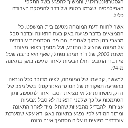
הגסטרואנטרולוגי, והמשיך להפגע בשל התקפי
האפילפסיה, שגרמו בסופו של דבר להפסקת העבודה
כליל.
אשר לחוות-דעת המומחה מטעם בית-המשפט, כל
הממצאים בדבר פגיעה באגן בעת התאונה ובדבר סבל
מכאבי בטן סמוך לאחריה, הם פרי הסתמכות עובדתית
על תמונה שהציג לו התובע, ועל מסמך רפואי מאוחר
משנת 2003, של ד"ר תמנע נפתלי, שאף היא כתבה שעל
פי דברי התובע החלו הבעיות לאחר פגיעה באגן בתאונה
מ-94.
למעשה, קביעתו של המומחה, לפיה מדובר ככל הנראה
בהפרעה תפקודית של הסוגר האנורקטלי בשל מצב של
דחק, מושתתת על אי מציאת הסבר אחר לתופעה, ותוך
הסתמכות על כך שלפני התאונה לא סבל מבעיות
עצירות, להבדיל מהבעיות שהחלו מיד לאחר התאונה
ומתוך המידע לפיו נפגע בתאונה באגן. דא עקא שמערכת
עובדתית רפואית זו עליה הסתמך אינה נכונה.