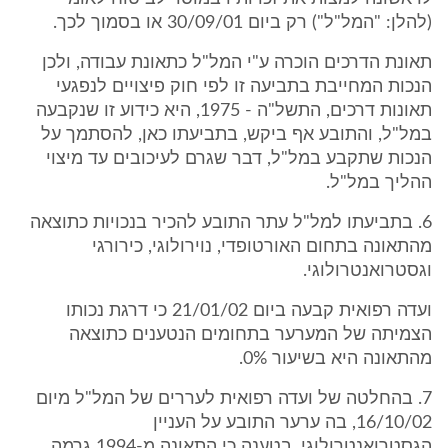
(להלן: "המל"ל") רק ביום 30/09/01 או בסמוך לכך.
תאונת הדרכים הוכרה ע"י המל"ל כתאונת עבודה, ולכן
הנכות המחייבת בתביעה זו לפי חוק פיצויים לנפגעי
תאונות דרכים, התשל"ה - 1975, היא כידוע זו שנקבעה
במל"ל, והתובע אף ביקש, בתביעתו כאן, להסתמך על
הנכות שתקבע במל"ל, דבר שגרם לעיכובים עד מיצוי
ההליך במל"ל.
6. בתביעתו למל"ל עתר התובע להכיר בנכויות כתוצאה
מהתאונה בתחום האורטופדי, נוירולוגי, כירורגי
וגסטרואנטרולוגי.
ועדה רפואית קבעה ביום 21/01/02 כי דרגת נכותו
הצמיתה של המערער בתחומים הנטענים כתוצאה
מהתאונה היא בשיעור 0%.
7. בהחלטה של ועדה רפואית לעררים של המל"ל מיום
16/10/02, בה ערער התובע על העניין
הגסטרואנטרולוגי, בטענה כי התאונה מ-1994 גרמה