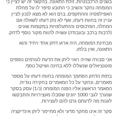
בשנים הרלבנטיות, זולת התאונה. בהקשר זה יש לציין כי
המומחה נחקר והשיב כי התובע סיפר לו על מחלת
האפילפסיה וההתקפים, ברם הוא לא מצא לנכון לציין
עניין זה בחוות-דעתו, ואף לא נתן דעתו לשאלה אם
המחלה, הפרכוסים וההתעלפויות במקומות שונים
(לרבות ברכב ובעבודה) עשויה להוות מקור נוסף לדחק.
מבחינת המומחה, היה ארוע דחק אחד ויחיד והוא
התאונה, ואין בלתו.
אני סבורה שהיה ראוי ליתן את הדעת לגורמים נוספים
פוטנציאלים שנשללו ללא בחינה ושיקול נוסף.
בתזת הדחק הסתמך המומחה בחוות-דעתו על מספר
מאמרים, ונחקר על כל המאמרים בחקירה נגדית.
המאמר הראשון אליו הפנה המומחה (נ/1) עסק בסקר
שנערך לגבי 1000 יוונים שסבלו מעצירויות והתבקשו
לענות מה לדעתם גרם להם לעצירות.
סקר זה אינו מחקר מדעי ולא מתיימר ליתן אינדיקציה