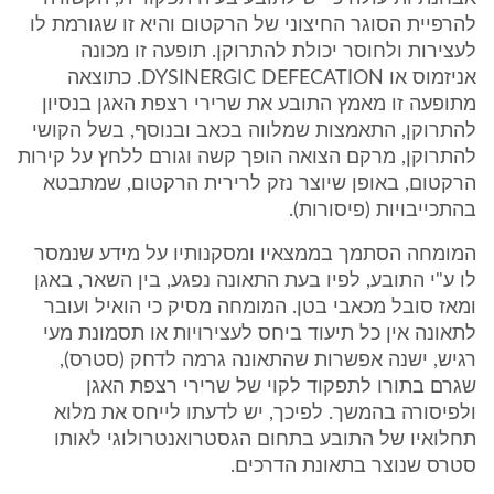
להרפיית הסוגר החיצוני של הרקטום והיא זו שגורמת לו
לעצירות ולחוסר יכולת להתרוקן. תופעה זו מכונה
אניזמוס או DYSINERGIC DEFECATION. כתוצאה
מתופעה זו מאמץ התובע את שרירי רצפת האגן בנסיון
להתרוקן, התאמצות שמלווה בכאב ובנוסף, בשל הקושי
להתרוקן, מרקם הצואה הופך קשה וגורם ללחץ על קירות
הרקטום, באופן שיוצר נזק לרירית הרקטום, שמתבטא
בהתכייבויות (פיסורות).
המומחה הסתמך בממצאיו ומסקנותיו על מידע שנמסר
לו ע"י התובע, לפיו בעת התאונה נפגע, בין השאר, באגן
ומאז סובל מכאבי בטן. המומחה מסיק כי הואיל ועובר
לתאונה אין כל תיעוד ביחס לעצירויות או תסמונת מעי
רגיש, ישנה אפשרות שהתאונה גרמה לדחק (סטרס),
שגרם בתורו לתפקוד לקוי של שרירי רצפת האגן
ולפיסורה בהמשך. לפיכך, יש לדעתו לייחס את מלוא
תחלואיו של התובע בתחום הגסטרואנטרולוגי לאותו
סטרס שנוצר בתאונת הדרכים.