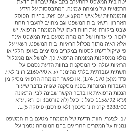
יטה בית המשפט להתערב בקביעות שבחוות הדעת
הרפואית של מומחה שמינה, המתבססות על הידע
והמומחיות של איש המקצוע. עם זאת, בהיותו הפוסק
האחרון, רשאי בית המשפט וגם מחויב להעביר תחת
שבט ביקורתו את חוות דעתו של המומחה הרפואי. יש
לזכור, כי עדותו של המומחה מטעם בית המשפט אינה
אלא ראיה מתוך מכלול הראיות. בית המשפט, רשאי על
פי שיקול דעתו לסטות במקרים מסוימים באופן חלקי או
מלא ממסקנות המומחה הרפואי. כך, למשל אם ממכלול
הראיות עולה, כי המסקנות בחוות הדעת נסמכו על
תשתית עובדתית בלתי מהימנה (ע"א 2160/90 רז נ' לאץ,
פ"ד מז(5) 170, 174), או כאשר המומחה הרפואי מסיק מן
העובדות המונחות בפניו מסקנה שגויה בדבר שיעור
הנכות הרפואית או בדבר הקשר שבינה לבין התאונה
(ע"א 1156/92 סגל נ' סגל (לא פורסם); וכן ראו, ע"א
8288/00 קרנית נ' סיכסך (לא פורסם) פיסקה 5)...".
17. לצערי, חוות-הדעת של המומחה מטעם בית-המשפט
נמנית על המקרים החריגים בהם המומחה נסמך על