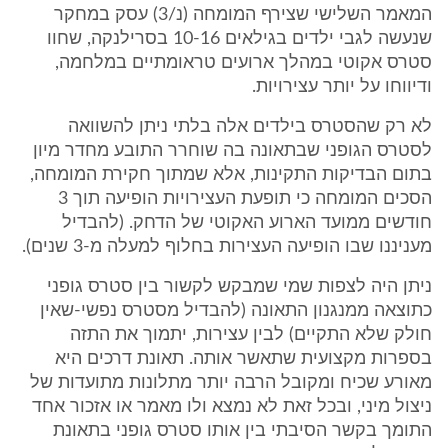
המאמר השלישי שצירף המומחה (נ/3) עסק במחקר
שנעשה לגבי ילדים בגילאים 10-16 בסרילנקה, שחוו
סטרס אקוטי במהלך ארועים טראומתיים במלחמה,
ודיווחו על יותר עצירויות.
לא רק שהסטרס בילדים אלה בלתי ניתן להשוואה
לסטרס הגופני שבתאונה בה שוחרר התובע מחדר מיון
בתום הבדיקות התקינות, אלא שמתוך חקירת המומחה,
הסכים המומחה כי תופעת העצירויות הופיעה תוך 3
חודשים ממועד הארוע האקוטי של הדחק. (להבדיל
מעניננו שבו הופיעה העצירות בחלוף למעלה מ-3 שנים).
ניתן היה לצפות שמי שמבקש לקשור בין סטרס גופני
כתוצאה ממנגנון התאונה (להבדיל מסטרס נפשי-שאין
חולק שלא התקיים) לבין עצירות, יתמוך את התזה
בספרות מקצועית שתאשר אותה. תאונת דרכים היא
מאורע שכיח ומקובל הרבה יותר מתלונות מתועדות של
ניצול מיני, ובכל זאת לא נמצא ולו מאמר או אזכור אחד
התומך בקשר הסיבתי בין אותו סטרס גופני בתאונת