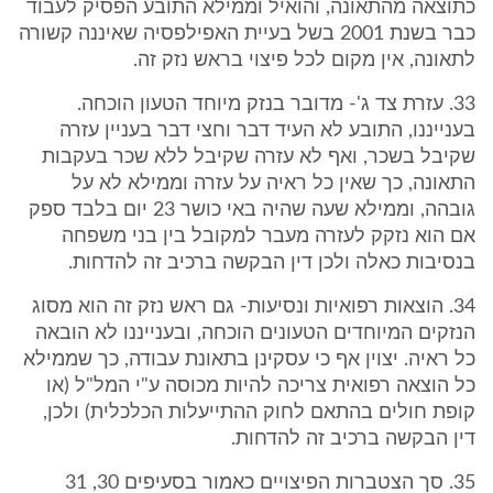
כתוצאה מהתאונה, והואיל וממילא התובע הפסיק לעבוד
כבר בשנת 2001 בשל בעיית האפילפסיה שאיננה קשורה
לתאונה, אין מקום לכל פיצוי בראש נזק זה.
33. עזרת צד ג'- מדובר בנזק מיוחד הטעון הוכחה.
בענייננו, התובע לא העיד דבר וחצי דבר בעניין עזרה
שקיבל בשכר, ואף לא עזרה שקיבל ללא שכר בעקבות
התאונה, כך שאין כל ראיה על עזרה וממילא לא על
גובהה, וממילא שעה שהיה באי כושר 23 יום בלבד ספק
אם הוא נזקק לעזרה מעבר למקובל בין בני משפחה
בנסיבות כאלה ולכן דין הבקשה ברכיב זה להדחות.
34. הוצאות רפואיות ונסיעות- גם ראש נזק זה הוא מסוג
הנזקים המיוחדים הטעונים הוכחה, ובענייננו לא הובאה
כל ראיה. יצוין אף כי עסקינן בתאונת עבודה, כך שממילא
כל הוצאה רפואית צריכה להיות מכוסה ע"י המל"ל (או
קופת חולים בהתאם לחוק ההתייעלות הכלכלית) ולכן,
דין הבקשה ברכיב זה להדחות.
35. סך הצטברות הפיצויים כאמור בסעיפים 30, 31