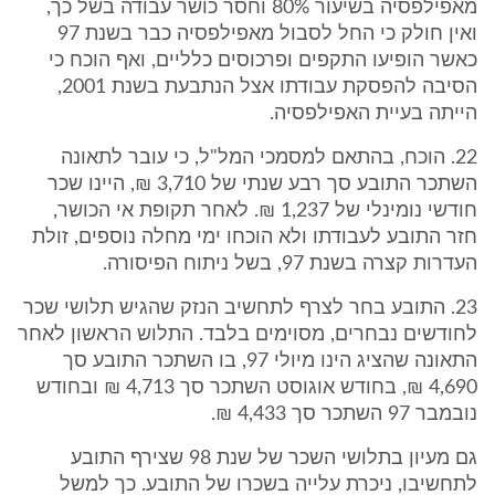
מאפילפסיה בשיעור 80% וחסר כושר עבודה בשל כך,
ואין חולק כי החל לסבול מאפילפסיה כבר בשנת 97
כאשר הופיעו התקפים ופרכוסים כלליים, ואף הוכח כי
הסיבה להפסקת עבודתו אצל הנתבעת בשנת 2001,
הייתה בעיית האפילפסיה.
22. הוכח, בהתאם למסמכי המל"ל, כי עובר לתאונה
השתכר התובע סך רבע שנתי של 3,710 ₪, היינו שכר
חודשי נומינלי של 1,237 ₪. לאחר תקופת אי הכושר,
חזר התובע לעבודתו ולא הוכחו ימי מחלה נוספים, זולת
העדרות קצרה בשנת 97, בשל ניתוח הפיסורה.
23. התובע בחר לצרף לתחשיב הנזק שהגיש תלושי שכר
לחודשים נבחרים, מסוימים בלבד. התלוש הראשון לאחר
התאונה שהציג הינו מיולי 97, בו השתכר התובע סך
4,690 ₪, בחודש אוגוסט השתכר סך 4,713 ₪ ובחודש
נובמבר 97 השתכר סך 4,433 ₪.
גם מעיון בתלושי השכר של שנת 98 שצירף התובע
לתחשיבו, ניכרת עלייה בשכרו של התובע. כך למשל