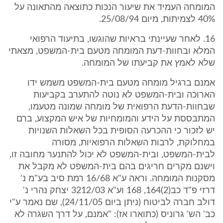
המומחה העמיד את שיעור הנכות כתוצאה מהתאונה על
40% לצמיתות, מיום 25/08/94.
16. לאחר שעיינתי בראיות שהוגשו, בתיעוד הרפואי
המלא ובחוות-דעת המומחה מטעם בית-המשפט, מצאתי
שלא לאמץ את קביעתו של המומחה.
אמנם ברגיל מומחה מטעם בית-המשפט משמש ידו
הארוכה ובית-המשפט לא נוטה להתערב בקביעות
שבחוות-הדעת הרפואית של מומחה שמונה מטעמו,
המתבססת על הידע והמומחיות של איש המקצוע, ברם
יש לזכור כי ההכרעה הסופית בכל השאלות השנויות
במחלוקת, לרבות השאלות הרפואיות, מסורה
לבית-המשפט, ובית-המשפט לא יכול להתנער מחובה זו,
וישנם מקרים חריגים בהם בית-המשפט לא מקבל את
מסקנות המומחה. וראה ע"א 16/68 רמת סיב בע"מ נ'
דרזי פ"ד כב(2)164, 168 וע"א 3212/03 יצחק נהרי נ'
דולב חברה לביטוח (ניתן ביום 24/11/05), שם נאמר ע"י
כב' הש' גרוניס (כתוארו אז): "אמנם, על דרך השגרה לא