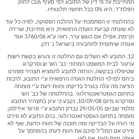
המחייבת על פי דין של התובע לפי סעיף 6(ב) לחוק
הפלת"ד, היא 0% בכל תחומי תלונותיו.
בהחלטתי זו הסתמכתי על ההלכה הפסוקה, לפיה כל עוד
לא שונתה קביעת הועדה הרפואית, היא מחייבת, שרירה
וקיימת, אפילו אם הוגש ערר. ראה ע"א 3760/06 אגד
אגודה שיתופית לתחבורה בישראל נ' דהן.
12. התובע לא השלים עם החלטה זו והגיש בקשת רשות
ערעור לבית-המשפט המחוזי. כב' הש' ש.וסרקרוג
שטיפלה בבקשה, הורתה לתובע להמציא תצהיר מפורט
ביחס למילוי החלטת הועדה הרפואית ע"י התובע, לרבות
הודעה מה עלה בגורל בדיקתו וחוות-דעת ע"י מומחה
בתחום הגסטרואנטרולוגי. בהחלטתה של כב' הש'
וסרקרוג מיום 10/09/08, נקבע כי עיון בתצהיר התובע
מלמד שביום 29/05/05 נבדק התובע ע"י פרופ' אידלמן,
מומחה בתחום הגסטרואנטרולוגי, ברם התובע לא פירט
מי הורה על הבדיקה ומה תוכנה של חוות-הדעת, ואף לא
פירט אם המל"ל סיכם את חוות-דעתו בהסתמך על
אותה חוות-דעת, אם לאו.