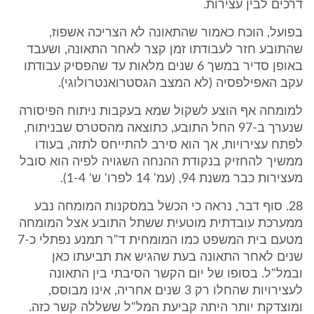
דרכים לבין עצירות.
בפועל, הוכח כאמור שהתאונה לא הצריכה אשפוז,
שהתובע חזר לעבודתו זמן קצר לאחר התאונה, ושעבד
באופן סדיר במשך 6 שנים מלאות עד שהפסיק עבודתו
עקב האפילפסיה (לא המצב הגסטרואנטרולוגי).
למומחה אף הוצע לשקול שמא בעקבות ניתוח הפיסורה
שנערך ב-97 החל התובע, כתוצאה מהסטרס שבניתוח,
לפתח עצירויות, אך הוא סירב להתייחס לתזה, בעודו
ממשיך להחזיק בנקודת ההנחה השגויה לפיה הוא סובל
מעצירות כבר משנת 94, (עמ' 14 לפרו' ש' 1-4).
28. סוף דבר, נראה כי הכשל במסקנות המומחה נבע
ממערכת עובדתית מוטעית ששתל התובע אצל המומחה
מטעם בית המשפט כמו המומחית ד"ר תמנע נפתלי כ-7
שנים לאחר התאונה בעת שהגיש את תביעתו כאן
ובמל"ל. בסופו של יום הקשר הסיבתי בין התאונה
לעצירויות שהחלו רק 3 שנים אחריה, אינו מבוסס,
ומוצדקת יותר היתה קביעת המל"ל ששללה קשר כזה.