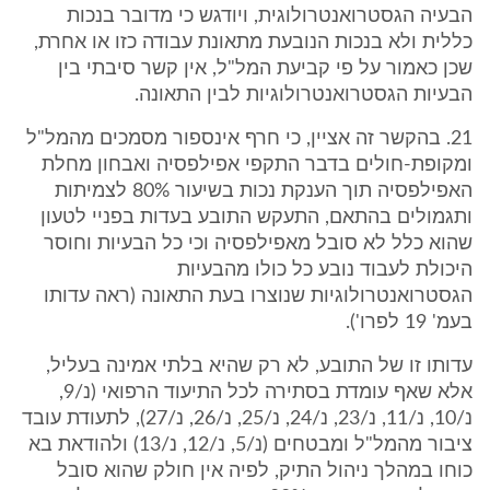
הבעיה הגסטרואנטרולוגית, ויודגש כי מדובר בנכות
כללית ולא בנכות הנובעת מתאונת עבודה כזו או אחרת,
שכן כאמור על פי קביעת המל"ל, אין קשר סיבתי בין
הבעיות הגסטרואנטרולוגיות לבין התאונה.
21. בהקשר זה אציין, כי חרף אינספור מסמכים מהמל"ל
ומקופת-חולים בדבר התקפי אפילפסיה ואבחון מחלת
האפילפסיה תוך הענקת נכות בשיעור 80% לצמיתות
ותגמולים בהתאם, התעקש התובע בעדות בפניי לטעון
שהוא כלל לא סובל מאפילפסיה וכי כל הבעיות וחוסר
היכולת לעבוד נובע כל כולו מהבעיות
הגסטרואנטרולוגיות שנוצרו בעת התאונה (ראה עדותו
בעמ' 19 לפרו').
עדותו זו של התובע, לא רק שהיא בלתי אמינה בעליל,
אלא שאף עומדת בסתירה לכל התיעוד הרפואי (נ/9,
נ/10, נ/11, נ/23, נ/24, נ/25, נ/26, נ/27), לתעודת עובד
ציבור מהמל"ל ומבטחים (נ/5, נ/12, נ/13) ולהודאת בא
כוחו במהלך ניהול התיק, לפיה אין חולק שהוא סובל