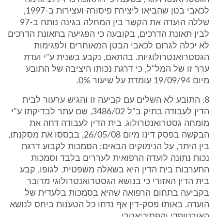
לכאבי בטן שהביאו ליצירת פיסורה ועצירות ב-1997,
שללה הועדה את הקשר בין המחלה בגינה נותח ב-97
לבין תאונת הדרכים, בקובעה כי הפגיעה בתאונת הדרכים
לא יכלה לגרום לכאבי הבטן המאוחרים ולפגימות
הגסטרואנטרולוגיות. בהתאם, נקבע בשנית ע"י ועדת
ערר זו של המל"ל, כי דרגת נכותו היציבה של התובע
מיום 19/09/94 עומדת על שיעור 0%.
8. התובע לא השלים עם קביעה זו והגיש ערעור לבית
הדין לעבודה בתיק ב"ל 3486/02, שם עתר לבדיקתו ע"י
מומחה גסטרואנטרולוג. בית הדין לעבודה דחה את
הבקשה בפסק דינו מיום 26/05/08, בבססו את מסקנתו,
בין היתר, על הנימוקים הבאים: הסמכות לקבוע דרגת
נכות נתונה לועדה הרפואית לעררים בלבד וסמכות
התערבות בית הדין היא בשאלה משפטית. לגופו, קבע
בית הדין האזורי כי בנושא הגסטרואנטרולוגי מדובר
בקביעה בתחום הרפואה שהיא בסמכות בלעדית של
הועדה. באותו פסק-דין אף נדחו כל הטענות ביחס לנושא
האורטופדי והפסיכיאטרי.