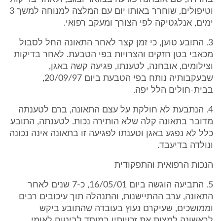
וטיפולים, שוחרר באותו יום עם המלצה למנוחה למשך 3
ימים, אנלגטיקה לפי הצורך ומעקב רפואי.
3. התובע טוען, כי זמן קצר לאחר התאונה החל לסבול
מכאבי בטן חזקים והצרויות בפי הטבעת. לאחר בדיקות
וצילומים, אובחנה, לטענתו, פגיעה קשה באגן,
שבעקבותיה נותח בפי הטבעת ביום 20/09/97,
בבית-חולים הלל יפה.
4. הנתבעת לא חולקת על עצם התאונה, ברם לטענתה
מדובר בתאונה קלה שלא הותירה נכות. לטענתה, התובע
כלל לא נפגע באגן וטענתו לפגיעה זו בתאונה אינה נכונה
ונולדה בדיעבד.
הנכות הרפואית והתפקודית
5. התביעה הוגשה ביום 16/05/01, כ-7 שנים לאחר
התאונה, ערב ההתיישנות, והתנהלה תוך עיכובים רבים
וממושכים, שעיקרם נעוץ בעובדה שהתובע ביקש
לראשונה למצות את זכויותיו במוסד לביטוח לאומי