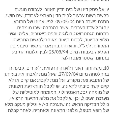
9. על פסק דינו של בית הדין האזורי לעבודה הוגשה
בקשת רשות ערעור לבית הדין הארצי לעבודה, שם הושג
הסכם פשרה ביום 09/05/04, לפיו עניינו של התובע
יוחזר לועדת העררים, אשר בהרכבה יֵשבו מומחים
בתחום הגסטרואנטרולוגיה והפסיכיאטריה, אליה יוגש
מלוא התיעוד, לרבות תיעוד מאוחר להגשת התביעה
המקורית למל"ל, והועדה תבחן אם יש קשר סיבתי בין
הפגיעה בעבודה מיום 25/08/94 לבין תלונות התובע
בתחום הגסטרואנטרולוגי.
10. משהוחזר העניין לועדה הרפואית לעררים, קבעה זו
בהחלטתה מיום 27/09/04, שעל מנת לאבחן את בעייתו
של התובע ואת מקורה, ועל מנת לקבוע אם קיים או לא
קיים קשר סיבתי לתאונה, יש לקבל חוות-דעת חיצונית
של מומחה גסטרואנטרולוג, המומחה למוטיליות של
מערכת העיכול, וכן יש לקבל את מלוא התיעוד הרפואי,
כולל הבדיקה הראשונה שנערכה ב-97 וגיליון מעקב מלא
של רופא מטפל, מלפני התאונה ולאחריה. לאחר קבלת