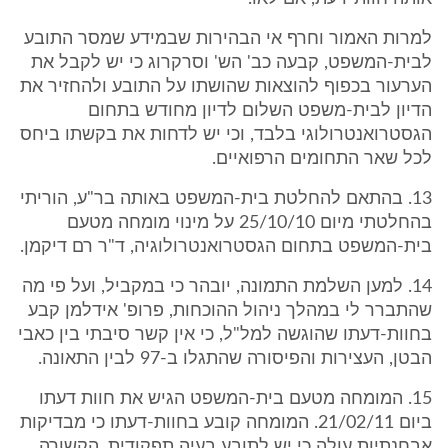
למרות האמור וחרף אי הבהירות שבמידע שמסר התובע
לבית-המשפט, קבעה כב' הש' וסרקרוג כי יש לקבל את
הערעור בכפוף להוצאות שהושתו על התובע ולהחזיר את
הדיון לבית-משפט השלום לדיון מחודש בתחום
הגסטרואנטרולוגי בלבד, וכי יש לדחות את בקשתו ביחס
לכל שאר התחומים הרפואיים.
13. בהתאם להחלטת בית-המשפט באותה בר"ע, הוריתי
בהחלטתי מיום 25/10/10 על מינוי מומחה מטעם
בית-המשפט בתחום הגסטרואנטרולוגיה, ד"ר רם דיקמן.
14. למען השלמת התמונה, יובהר כי במקביל, ועל פי מה
שהתברר לי במהלך ניהול ההוכחות, פרופ' אידלמן קבע
בחוות-דעתו שהוגשה למל"ל, כי אין קשר סיבתי בין כאבי
הבטן, העצירות והפיסורה שהתגלו ב-97 לבין התאונה.
15. המומחה מטעם בית-המשפט הגיש את חוות דעתו
ביום 21/02/11. המומחה קובע בחוות-דעתו כי מבדיקות
אבחנתיות עולה כי יש לתובע בעיה תפקודית, הקשורה