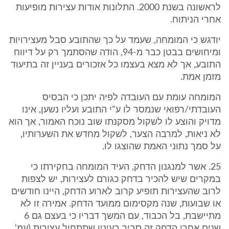
לראשונה בשנת 2000. התלונות אודות עצירות מופיעות
אחרי הניתוח.
יודגש כי המומחה, שעמד על כך שהתובע סבל מעצירויות
ומיחושים בבטן כבר מ-94, הודה שהסתמך רק על דיווח
התובע, אך לא מצא בעצמו כל אזכורים בעניין זה בתיעוד
מזמן אמת.
המומחה עומת עם העובדה לפיה יתכן כי הבסיס
העובדתי/רפואי שנמסר לו ע"י התובע ועליו נשען, אינו
מדויק והוצע לו לשקול מסקנתו שוב נוכח האמור, אך הוא
לא ניאות, למרבה הצער, לשקול מחדש את השערותיו,
על סמך נתוני האמת שהוצגו לו.
25. אשר למנגנון הדחק, העיד המומחה בחקירתו כי
במקרים שיש להכיר בדחק כגורם לעצירות, יש לצפות
לרוב שהעצירות תופיע קרוב לארוע הדחק, היינו חודשים
או שבועות, שנה מקסימום ממועד הדחק. אמירה זו לא
מתיישבת, בל הכבוד, עם המשך דבריו כי בעצם גם 6
שנים אחרי הדחק זה סביר בעיניו שתתחיל עצירות (עמ'