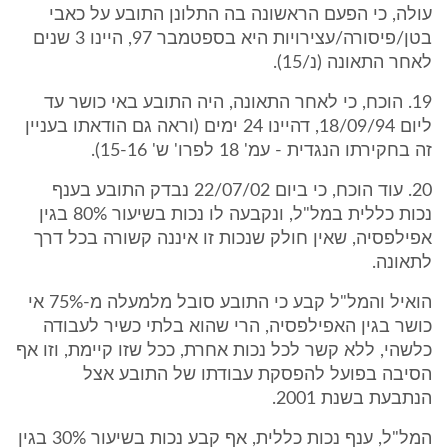
עולה, כי הפעם הראשונה בה התלונן התובע על כאבי
בטן/פיסורה/עצירויות היא בספטמבר 97, היינו 3 שנים
לאחר התאונה (נ/15).
19. הוכח, כי לאחר התאונה, היה התובע באי כושר עד
ליום 18/09/94, דהיינו 24 ימים (וראה גם הודאתו בעניין
זה בחקירתו הנגדית - עמ' 18 לפרו' ש' 15-16).
20. עוד הוכח, כי ביום 22/07/02 נבדק התובע בענף
נכות כללית במל"ל, ונקבעה לו נכות בשיעור 80% בגין
אפילפסיה, שאין חולק שנכות זו איננה קשורה בכל דרך
לתאונה.
הואיל והמל"ל קבע כי התובע סובל מלמעלה מ-75% אי
כושר בגין האפילפסיה, הרי שהוא בלתי כשיר לעבודה
כלשהי, ללא קשר לכל נכות אחרת, ככל שזו קיימת, וזו אף
הסיבה בפועל להפסקת עבודתו של התובע אצל
הנתבעת בשנת 2001.
המל"ל, ענף נכות כללית, אף קבע נכות בשיעור 30% בגין