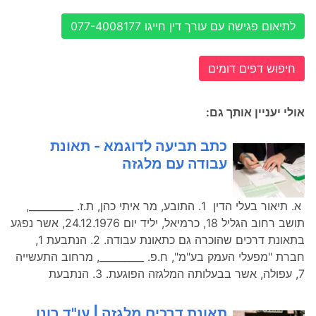
לתיאום פגישה עם עורך דין חייגו 077-4008177
חיפוש דפים דומים
אולי יעניין אותך גם:
כתב תביעה לדוגמא - תאונת
עבודה עם מלגזה
א. תיאור בעלי הדין 1. התובע, מר איתי כהן, ת.ז. _________,
תושב רחוב הגליל 18, כרמיאל, יליד יום 24.12.1976, אשר נפגע
בתאונת דרכים שהוכרה גם כתאונת עבודה. 2. הנתבעת 1,
חברת "מפעלי העמק בע"מ", ח.פ. _________, מרחוב התעשייה
7, עפולה, אשר בבעלותה המלגזה הפוגעת. 3. הנתבעת
תאונת דרכים מלגזה | עו"ד רונן