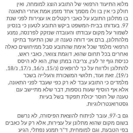
מלוא התיעוד הרפואי של התובע הוצג למומחה, ואין
חולק כי אין בו ולו מסמך אחד מזמן אמת אחרי התאונה
בו מתלונן התובע על כאבי רקטלים או עצירות לפני שנת
97. בעדותו בבית-המשפט ביקש התובע לטעון כי בנסיון
לשמור על מקום עבודתו והעובדה שנזקק לפרנסה, נמנע
מלהתלונן, ברם אני דוחה טענה זו, שכן התיעוד בתיקו
הרפואי מלמד שכל אימת שהתובע סבל ממיחושים כאלה
ואחרים בכל תחום שהוא, דוגמת צוואר, כאבי ראש,
כניסת גוף זר לעין, צריבה במתן שתן, הוא לא היסס
להתלונן ולדווח על כך לרופאים (נ/15, נ/16, נ/17, נ/18,
נ/19). זאת ועוד, תלושי המשכורת והעלייה בשכר
מלמדים כי התובע עבד לא רק כפי שעבד לפני התאונה,
אלא אף הוסיף שעות נוספות, דבר שלא מתיישב עם
טענה של חוסר יכולת תפקוד בשל בעיות
גסטרואנטרולוגיות.
גם ב-97, עובר לניתוח להוצאת הפיסורה, לא נרשם
בשום מקום שהוא מתלונן על עצירות, אלא רק על כאבים
בפי הטבעת, וגם למומחית, ד"ר תמנע נפתלי, הגיע