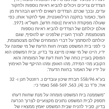
הצדדים צריכים ויכולים להביא ראיות נוספות ולחקור
עדים, ובכך שכרם. הצדדים רשאים לדרוש הבהרות מן
העד, כאמור בתקנה הרלוואנטית, ואף לחקור אותו, כפי
שעולה מפקודת הראיות [נוסח חדש], תשל"א-1971.
אולם יכולתם של הצדדים להביא ראיות נוספות
מצטמצמת. לצורך העניין שלפנינו יש להוסיף, שגם
יכולתם להסתמך על דברי המומחים שלהם מצטמצמת,
כי לפני בית המשפט מצויה חוות הדעת של מי שמונה על
ידיו, היינו של מי שאינו מייצג צד בדיון, ובית המשפט הוא
הפוסק בעניין כוחה של חוות דעת של המומחה והוא
הקובע מהי המידה, מהו האופן ומהו ההיקף של האימוץ
על ידיו של האמור בחוות הדעת".
בע"א 558/96 חברת שיכון עובדים נ. רוזנטל חנן ו- 32
אח', פ"ד נב (4), 563, 568-569 נאמר כי:
"משממנה בית המשפט מומחה על מנת שחוות דעתו
תספק לבית המשפט נתונים מקצועיים לצרוך הכרעה
בדיון, סביר להניח שבית המשפט יאמץ ממצאיו של