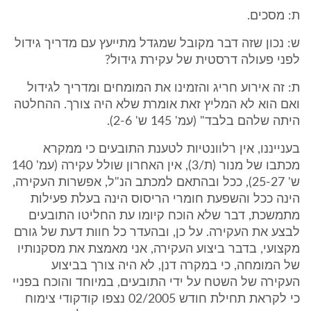
ת: מסכים.
ש: נכון שזה דבר מקובל שמגדל מתייעץ עם מדריך גידול
לפני פעולה דרסטית של עקירת גידול?
ת: זה אירוע חריג והזמינו את המומחים ומדריך לגידול
ואם הוא לא המליץ זאת אומרת שלא היה צורך. ההחלטה
היתה שלהם בלבד" (עמ' 145 ש' 2-6).
בענייננו, אין רלוונטיות לטענת התובעים כי ממקרא
מכתבו של מנור (ת/3), אין האחרון שולל עקירה (עמ' 140
ש' 25-27), ככל ובהתאם למכתב הנ"ל, אפשרות העקירה,
הינה ככל והשפעת חומרי הריסוס הינה בעלת פעילות
מתמשכת, דבר שלא הוכח קיומו עת החליטו התובעים
לבצע את העקירה. על כן, ובהעדר כל חוות דעת של גורם
מקצועי, בדבר ביצוע העקירה, אני מאמצת את מסקנותיו
של המומחה, כי במקרה דנן, לא היה צורך בביצוע
העקירה של השטח על ידי התובעים, במיוחד והוכח בפניי
כי לקראת תחילת חודש 02/2005 נצפו קודקודי צימוח