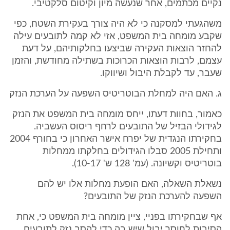
נקיים מכתמים, אחר שנעשה מיון וקיטום סלקטיבי.
משהגעתי למסקנה כי לא היה צורך בעקירת השטח, כפי
שקבע מומחה בית המשפט, אזי לא קמה לתובעים עילה
להחזר הוצאות העקירה שביצעו בחלקותיהם, על דעת
עצמם, לרבות הוצאות הכרוכות בשתילה מחודשת, והזמן
שעבר, עד לקבלת היבול ושיווקו.
ג. האם היה למחלת הבוטריטיס השפעה על הערכת הנזק
כאמור, בחוות דעתו, ייחס מומחה בית המשפט את הנזק
לגידולי הבזיל של התובעים לרחף ריסוס העשביה.
בחקירתו הנגדית של יפרח אישר האחרון כי בחורף 2004
ותחילת 2005 סבלו הגידולים בחלקתו ממחלות
בוטריטיס וקשיונה. (עמ' 128 ש' 10-17).
נשאלת השאלה, האם הופעת מחלות אלו יש להם
השפעה להערכת הנזק של התובעים?
אף שבחקירתו בפניי, ציין מומחה בית המשפט כי, אחת
הסיבות לחוסר יבול שיש בה כדי להסב נזק לתובעים,