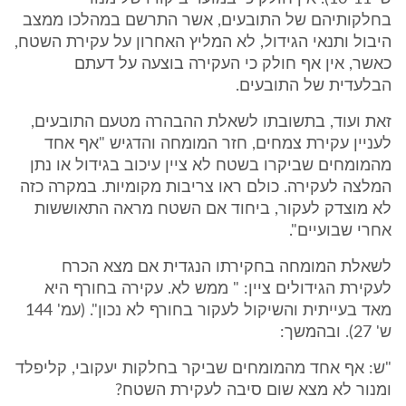
בחלקותיהם של התובעים, אשר התרשם במהלכו ממצב
היבול ותנאי הגידול, לא המליץ האחרון על עקירת השטח,
כאשר, אין אף חולק כי העקירה בוצעה על דעתם
הבלעדית של התובעים.
זאת ועוד, בתשובתו לשאלת ההבהרה מטעם התובעים,
לעניין עקירת צמחים, חזר המומחה והדגיש "אף אחד
מהמומחים שביקרו בשטח לא ציין עיכוב בגידול או נתן
המלצה לעקירה. כולם ראו צריבות מקומיות. במקרה כזה
לא מוצדק לעקור, ביחוד אם השטח מראה התאוששות
אחרי שבועיים".
לשאלת המומחה בחקירתו הנגדית אם מצא הכרח
לעקירת הגידולים ציין: " ממש לא. עקירה בחורף היא
מאד בעייתית והשיקול לעקור בחורף לא נכון". (עמ' 144
ש' 27). ובהמשך:
"ש: אף אחד מהמומחים שביקר בחלקות יעקובי, קליפלד
ומנור לא מצא שום סיבה לעקירת השטח?