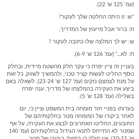
(עמ' 125 ש' 22).
"ש: זו היתה החלטה שלך לעקור?
ת: ברור אבל מייעוץ של המדריך.
ש: יש לך המלצה שלו כתובה לעקור ?
ת: לא..." (עמ' 126 ש' 6-9).
בעניין זה ציין יפרח כי עקר חלק מהשטח מיידית, ובחלק
נוסף החליט לעשות קציר טכני, ולהמשיך לשווק, כל זאת
על מנת לצמצם נזקים (עמ' 127 ש' 23-24). לשאלה באם
ביצע את העקירה בהמלצתו של מדריך, ענה יפרח
בשלילה (עמ' 128 ש' 5).
בעדותו בפניי חזר מומחה בית המשפט וציין כי, יום
לאחר ביקורו של המומחה מנור בחלקותיהם של
התובעים, החליטו האחרונים לבצע את העקירה, על אף
שמנור לא התייחס לתנאי הגידול בחלקותיהם (עמ' 140
ש' 10-11). אין חולק כי במועד ביקורו של מנור