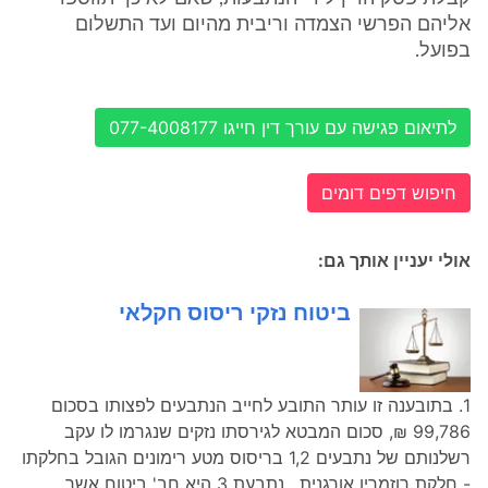
אליהם הפרשי הצמדה וריבית מהיום ועד התשלום
בפועל.
לתיאום פגישה עם עורך דין חייגו 077-4008177
חיפוש דפים דומים
אולי יעניין אותך גם:
ביטוח נזקי ריסוס חקלאי
1. בתובענה זו עותר התובע לחייב הנתבעים לפצותו בסכום
99,786 ₪, סכום המבטא לגירסתו נזקים שנגרמו לו עקב
רשלנותם של נתבעים 1,2 בריסוס מטע רימונים הגובל בחלקתו
- חלקת רוזמרין אורגנית . נתבעת 3 היא חב' ביטוח אשר