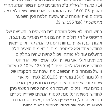
14). כאשר לשאלת ב"כ התובעים לעניין משך הנזק, אחרי
תאריך 16.01.05, ענה המומחה: "אני חושב שאם לא ראה
סימנים זאת אומרת שההשפעה חלפה ואין השפעה
מתמשכת". (עמ' 135 ש' 3).
בתשובותיו לא שלל מומחה בית המשפט כי השפעה של
הריסוס על הגידולים היתה גם אחרי תאריך 16.01.05,
ולצורך כך, העריך בחוות דעתו כי הנזק לגידולים יימשך
לחודש אחד ולא למספר ימים. " בצימוח הצעיר חלק
מהעלים עוד לא נפתחו ויכול להיות שהיה בחלקים
מסוימים אולי ואני מעריך ולכן הפיצוי שלי התייחס
לחודש ימים ולא למס' ימים.." (עמ' 135 ש' 9-10). עדות
זו של מומחה בית המשפט מתיישבת עם מסקנתו של
הלל מנור (ת/3), מתאריך 20.01.05 לפיה, על אף
שקודקודי הצימוח נראים נקיים מכתמים, אך מנגד
ניכרים עדיין נזקים. הערכת המומחה לפיה הפיצוי ניתן
לחודש, נעשתה על מנת לכסות הנזקים שעדיין ניכרים
בגידולי הבזיל, כפי שציין הלל מנור, אשר יש בהם כדי
לפגוע בו, הגם שקודקודי הצימוח נראים נקיים: