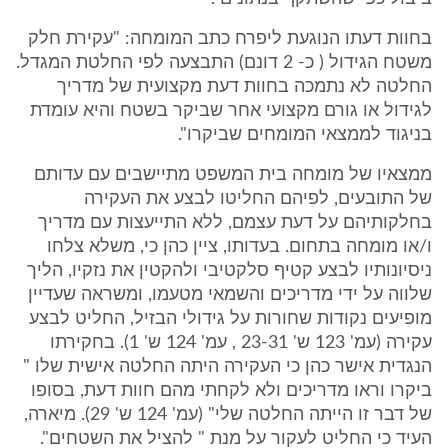
בחוות דעתו הנוגעת ליפרח כתב המומחה: "עקירת חלק
משטח הגידול ( כ- 2 דונם) התבצעה לפי החלטת המגדל.
החלטה לא נתמכה בחוות דעת מקצועית של מדריך
לגידול או גורם מקצועי אחר שביקר בשטח והיא עומדת
בניגוד לממצאי המומחים שביקרו".
ממצאיו של מומחה בית המשפט מתיישבים עם עדותם
של התובעים, לפיהם החליטו לבצע את העקירה
בחלקותיהם על דעת עצמם, ללא התייעצות עם מדריך
ו/או מומחה בתחום. בעדותו, ציין כהן כי, משלא צלחו
ניסיונותיו לבצע קטיף סלקטיבי ולהקטין את נזקיו, הליך
שלווה על ידי מדריכים והשמאי מטעמו, ומשראה שעדיין
מופיעים נקודות שחורות על גידולי הבזיל, החליט לבצע
עקירה (עמ' 123 ש' 23-31 , עמ' 124 ש' 1). בחקירתו
הנגדית אישר כהן כי העקירה היתה החלטה אישית שלו "
ביקרו וראו מדריכים ולא לקחתי מהם חוות דעת, בסופו
של דבר זו הייתה החלטה שלי" (עמ' 124 ש' 29). מיארה,
העיד כי החליט לעקור על מנת " להציל את השטחים".