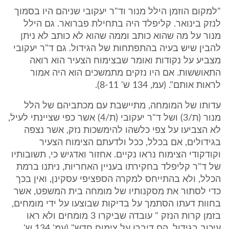
"למקום הוזמן הילל מנור וד"ר יעקובי שניהם היו בסמוך
לנזק בינואר. קליפלד היה בתחילת פברואר. גם הילל
מנור על מה שהוא כותב וממה שהוא לא כותב לא ניתן
להבין שיש בעיה בהתפתחות של הגידול. גם ד"ר יעקובי
מצביע על נקודות ואומר שבצימוח הצעיר הוא רואה
התאוששות. אם היו נזקים מתמשכים הוא היה אמור
לראות אותם". (עמ, 134 ש' 8-11).
עדותו של המומחה, מתיישבת עם מכתביהם של הלל
מנור (ת/3) ושל ד"ר יעקובי (ת/4) אשר כפי שציינתי לעיל,
לא הצביעו על צפי כלשהו להימשכות נזק, אשר נצפה
בגידולים, אם בכלל, ככל ולדעתם הצימוח הצעיר
וקודקודי הצימוח נראו נקיים. אחזור ואדגיש כי, תשובותיו
של ד"ר קליפלד בחקירתו בעניין האחריות, ניתנו ברמת
הכלל, ולא בהתייחס למקרה הספציפי עסקינן, ואין בכך
כדי לסתור את מסקנותיו של מומחה בית המשפט, אשר
בחוות דעתו הסתמך על בדיקות שבוצעו על ידי מומחים,
בזמן קרות הנזק " עובדה שביקרו 3 מומחים ולא ראו
עיכוב בגידול. הם דיברו על צימוח חדש" (עמ' 134 ש'