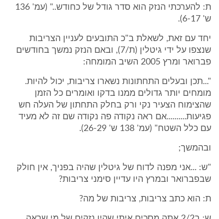
ת: להערכתי הנזק הוא סדר גודל של כחודש.." (עמ' 136
ש' 6-17).
יחד עם זאת, לשאלת ב"כ התובעים לעניין הצריבות
שנצפו על ידי גיטלין (ת/7), ובאם הנזק נמשך בחודשים
פברואר ומרץ 2005 השיב המומחה:
"...תכן ובעלים התחתונות נשארו צריבות, יכול להיות.
מומחים יותר גדולים ממנו בדקו ואומרים כל הזמן
שהצימוח הצעיר נקי ורק בחלק התחתון של העלה חש
פגיעות..........אם ראה נקודה פה נקודה שם זה לא מעיד
עם כלל השטח" (עמ' 138 ש' 26-29).
ובהמשך;
"ש: ...אני מפנה לדוח של גיטלין שהיה בפניך, אין חולק
שבפברואר ובמרץ היו עדיין סימני צריבות?
ת: הוא כתב צריבות, צריבות של מה?
ש: ב2/2 אתה מסכים איתי שהיו נזקים של מי שראה