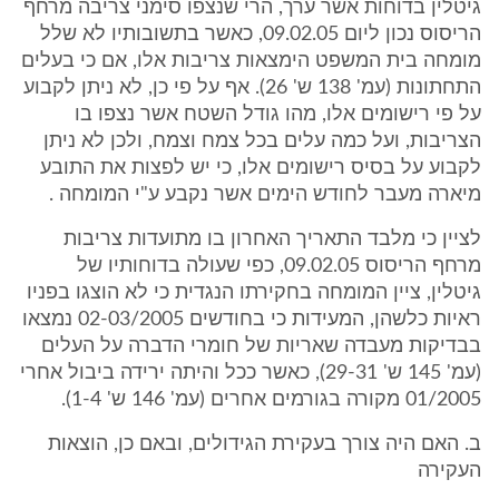
גיטלין בדוחות אשר ערך, הרי שנצפו סימני צריבה מרחף
הריסוס נכון ליום 09.02.05, כאשר בתשובותיו לא שלל
מומחה בית המשפט הימצאות צריבות אלו, אם כי בעלים
התחתונות (עמ' 138 ש' 26). אף על פי כן, לא ניתן לקבוע
על פי רישומים אלו, מהו גודל השטח אשר נצפו בו
הצריבות, ועל כמה עלים בכל צמח וצמח, ולכן לא ניתן
לקבוע על בסיס רישומים אלו, כי יש לפצות את התובע
מיארה מעבר לחודש הימים אשר נקבע ע"י המומחה .
לציין כי מלבד התאריך האחרון בו מתועדות צריבות
מרחף הריסוס 09.02.05, כפי שעולה בדוחותיו של
גיטלין, ציין המומחה בחקירתו הנגדית כי לא הוצגו בפניו
ראיות כלשהן, המעידות כי בחודשים 02-03/2005 נמצאו
בבדיקות מעבדה שאריות של חומרי הדברה על העלים
(עמ' 145 ש' 29-31), כאשר ככל והיתה ירידה ביבול אחרי
01/2005 מקורה בגורמים אחרים (עמ' 146 ש' 1-4).
ב. האם היה צורך בעקירת הגידולים, ובאם כן, הוצאות
העקירה