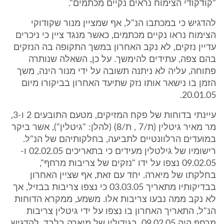
"קודקודי הצימוח נראים נקיים מכתמים".
להדגיש כי במכתבו הנ"ל, אף שמציין מנור שקודוקי
הצימוח נראו נקיים מכתמים, כאשר מנגד ציין כי ניכרים
עדיין נזקים, לא נקב האחרון במשך התקופה בה הנזקים
בהם צפה, עתידים להימשך. על כן, השאלה שנותרה
פתוחה, עליה לא ניתנה תשובה על ידי מנור הינה, משך
הזמן בו נישאר אותו נזק שתיעד האחרון בביקורו מיום
20.01.05.
עיינתי בדוחות של פקח המזיקים, מטעם התובעים 2 ו-3,
מר מאיר גיטלין (ת/7 , ת/8) (להלן: "גיטלין"), אשר ביקר
במועדים הרלוונטיים לתביעה, בחלקותיהם של הנ"ל.
רישומיו של גילטלין מעידים כי בתאריכים 02.02.05 ו-
09.02.05 נצפו על ידו "נזקים של צריבות מרחף",
בחלקתו של מיארה. יחד עם זאת, אף שציין האחרון
בבדיקותיו מתאריך 03.03.05 כי נצפו צריבות בבזיל, אך
לא נקב ממה נבעו צריבות אלו. משמע, ממקרא הדוחות
הנ"ל, התאריך האחרון בו נצפו על ידי גיטלין צריבות
מרחף היה 09.02.05, בגידוליו של מיארה בלבד. להדגיש