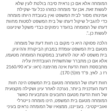
המומחה אלא אם כן נראית סיבה בולטת לעין שלא
לעשות זאת. אכן עד מומחה כמוהו ככל עד-שקילת
אמינותו מסור לבית המשפט ואין בעובדת היותו מומחה
כדי להגביל שיקול דעתו של בית המשפט לסטות מחוות
דעתו של המומחה בהעדר נימוקים כבדי משקל שיניעונו
לעשות כן..".
הלכה פסוקה היא כי מקום בו חוות דעת של מומחה
מטעם בית המשפט עומדת במבחן הביקורת וההיגיון,
בית משפט לא יטה להתערב במסקנות המומחה מטעמו,
אלא אם כן מתברר שהתשתית העובדתית עליה
מתבססת חוות הדעת אינה מהימנה (ראו: ע"א 2160/90
רז נ. לאץ, פ"ד מז(5) 170).
חוות דעתו של המומחה מטעם בית המשפט הינה חוות
דעת העדכנית ביותר, נערכה לאחר עיון ושקילה מקצועית
של חוות הדעת מטעם התובעים והנתבעיות כאשר
המומחה מטעם בית המשפט, הינו מומחה נייטרלי
ואובייקטיבי. בענייננו, ממצאיו של המומחה נראים בעיני