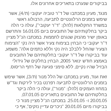
בביקורים שנערכו בתאריכים אחרונים אלו.
מנגד, מעיון במכתבו של ד"ר טוביה יעקובי (ת/4), אשר
שימש בזמנים הרלוונטיים לתביעה, הרבולוג ראשי
במשרד החקלאות (להלן: "ד"ר יעקובי"), עולה כי הלה
ביקר בחלקותיהם של התובעים ביום 16.01.05 והתרשם
באופן ישיר מהנזק שנגרם לחממות. במכתבו הנ"ל מציין
ד"ר יעקובי כי הבחין בצימוח צעיר אשר היה נקי "הצימוח
הצעיר שהחל ללבלב היה נקי וללא כתמים אלה". משמע,
עוד בביקורו של ד"ר יעקובי בחלקותיהם של התובעים
באמצע חודש ינואר 2005, הבחין בחלקים של גידולי
הבזיל שהיו נקיים, ללא סימני פגיעה של רחף הריסוס.
זאת ועוד, מעיון במכתבו של הלל מנור (ת/3), אשר שימש
בזמנים הרלוונטיים לתביעה רפרנט בכיר לירקות וגד"ש
במחוז העמקים (להלן: "מנור"), עולה כי הלה ביקר
בחלקותיהם של התובעים בתאריכים 07.01.05,
20.01.05 ו- 25.01.05. במכתבו הנ"ל מציין מנור כי
בביקורו מיום 20.01.05 "ניכרים עדיין נזקים", אף כי