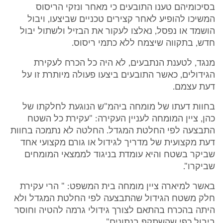
בסיכומיהם טענו התובעים כי מאחר ונזקי הריסוס
המשיכו להופיע לאחר קצירים טכניים שביצעו, ויבול
הושמד או נפסל, נאלצו לעקור את הבזיל ולשתול יבול
חדש, בתקווה שיצמח ללא כתמי ריסוס.
מנגד, לטענת הנתבעים, לא היה כל הכרח לעקירת
הגידולים, כאשר התובעים ביצעו פעולה מיותרת זו על
דעת עצמם.
בחוות דעתו של מומחה ביהמ"ש הנוגעת לחלקתו של
כהן, ציין המומחה לעניין העקירה: "עקירת כל השטח
התבצעה לפי החלטת המגדל. החלטה לא נתמכה בחוות
דעת מקצועית של מדריך לגידול או גורם מקצועי אחד
שביקר בשטח והיא עומדת בניגוד לממצאי המומחים
שביקרו".
באשר למיארה ציין מומחה בית המשפט: " הרי עקירת
חלק משטח הגידול שהתבצעה לפי החלטת המגדל ולא
היתה בהכרח בהתאם לצורך גידולי גרמה להטיה וחוסר
ביבול כפי שהשתקף בנתונים".