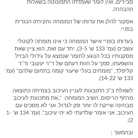
סבירים, ואין לומר שעמדתו התמוטטה בשאלות
ההבהרה.
אסקור להלן את עדותו של המומחה וחקירתו הנגדית
בפניי.
בעדותו בפניי אישר המומחה כי אינו מומחה לקוטלי
עשבים (עמ' 133 ש' 3-5), יחד עם זאת, הוא ציין שאת
מסקנותיו בכל הנוגע לחומר שנמצא על גידולי הבזיל
והשפעתו, סמך על חוות דעתם של ד"ר יעקובי וד"ר
קליפלד, "מומחים בעלי שיעור קומה בתחום שלהם" (עמ'
133 ש' 14-22).
לשאלת ב"כ התובעות לעניין העיכוב בצמיחה כתוצאה
מרחף הריסוס, השיב המומחה: "..את מתכוונת לעיכוב
מבחינה שייקח לו יותר זמן לגדול. אני לא מסכים עם
העיכוב. אני אומר שלדעתי לא יהי עיכוב". (עמ' 134 ש' 1-
2).
ובהמשך ;