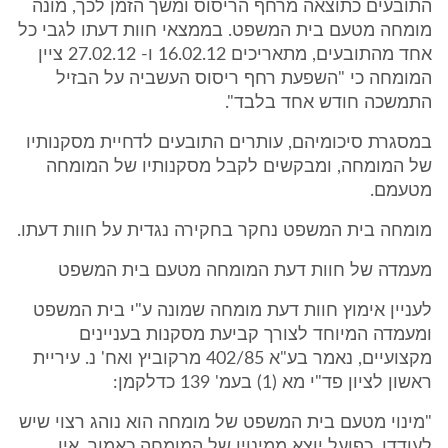
התובעים כתוצאה מרחף הריסוס ומשך הזמן לכך, מונה
מומחה מטעם בית המשפט. בממצאי חוות דעתו לגבי כל
אחד מהתובעים, מתאריכים 16.02.12 ו- 27.02.12 ציין
המומחה כי "השפעת רחף ריסוס העשביה על הבזיל
התמשכה חודש אחד בלבד".
במסגרת סיכומיהם, עותרים התובעים לדחיית מסקנותיו
של המומחה, ומבקשים לקבל מסקנותיו של המומחה
מטעמם.
מומחה בית המשפט נחקר בחקירה נגדית על חוות דעתו.
מעמדה של חוות דעת המומחה מטעם בית המשפט
לעניין אימוץ חוות דעת מומחה שמונה ע"י בית המשפט
ומעמדה המיוחד לצורך קביעת מסקנות בעניינים
מקצועיים, נאמר בע"א 402/85 מרקוביץ ואח' נ. עיריית
ראשון לציון פד"י מא (1) בעמ' 139 כדלקמן:
"מינוי מטעם בית המשפט של מומחה הוא נוהג רצוי שיש
לעודדו. כפועל יוצא ממינויו של המומחה כאמור, אין