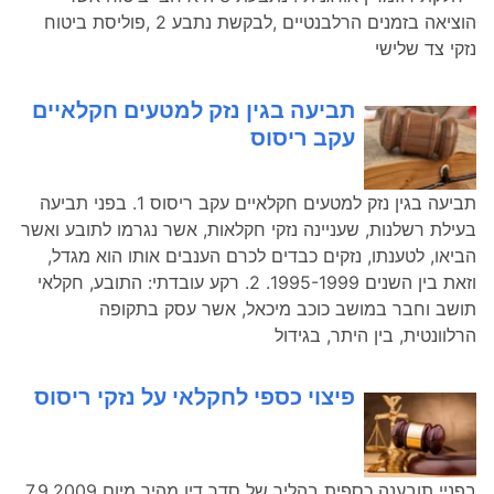
הוציאה בזמנים הרלבנטיים ,לבקשת נתבע 2 ,פוליסת ביטוח
נזקי צד שלישי
תביעה בגין נזק למטעים חקלאיים
עקב ריסוס
תביעה בגין נזק למטעים חקלאיים עקב ריסוס 1. בפני תביעה
בעילת רשלנות, שעניינה נזקי חקלאות, אשר נגרמו לתובע ואשר
הביאו, לטענתו, נזקים כבדים לכרם הענבים אותו הוא מגדל,
וזאת בין השנים 1995-1999. 2. רקע עובדתי: התובע, חקלאי
תושב וחבר במושב כוכב מיכאל, אשר עסק בתקופה
הרלוונטית, בין היתר, בגידול
פיצוי כספי לחקלאי על נזקי ריסוס
בפניי תובענה כספית בהליך של סדר דין מהיר מיום 7.9.2009