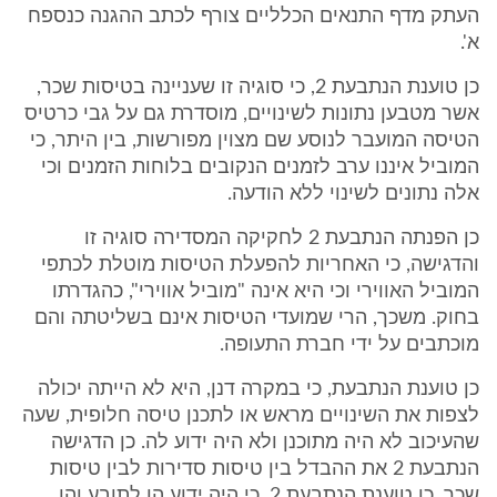
העתק מדף התנאים הכלליים צורף לכתב ההגנה כנספח
א'.
כן טוענת הנתבעת 2, כי סוגיה זו שעניינה בטיסות שכר,
אשר מטבען נתונות לשינויים, מוסדרת גם על גבי כרטיס
הטיסה המועבר לנוסע שם מצוין מפורשות, בין היתר, כי
המוביל איננו ערב לזמנים הנקובים בלוחות הזמנים וכי
אלה נתונים לשינוי ללא הודעה.
כן הפנתה הנתבעת 2 לחקיקה המסדירה סוגיה זו
והדגישה, כי האחריות להפעלת הטיסות מוטלת לכתפי
המוביל האווירי וכי היא אינה "מוביל אווירי", כהגדרתו
בחוק. משכך, הרי שמועדי הטיסות אינם בשליטתה והם
מוכתבים על ידי חברת התעופה.
כן טוענת הנתבעת, כי במקרה דנן, היא לא הייתה יכולה
לצפות את השינויים מראש או לתכנן טיסה חלופית, שעה
שהעיכוב לא היה מתוכנן ולא היה ידוע לה. כן הדגישה
הנתבעת 2 את ההבדל בין טיסות סדירות לבין טיסות
שכר. כן טוענת הנתבעת 2, כי היה ידוע הן לתובע והן