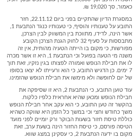
כאמור, סך 19,020 ₪.
במסגרת הדיון שהתקיים בפני ביום 22.11.12, חזר
התובע על טענותיו והוסיף, כי טענותיו כנגד הנתבעת 1,
אשר הינה, לדידו, מתווכת בין המשווק לבין הצרכן,
מתבססות על סעיף 32 לחוק הגנת הצרכן הקובע
מפורשות, כי מקום בו הייתה הטעיה מהותית, אין זה
משנה מי הטעה בפועל וכי הנתבעת 1, היא זו אשר מכרה
לו את חבילת הנופש ואמורה לפצותו בגין נזקיו, זאת תוך
7 ימים. כן הדגיש התובע, כי הוא ורעייתו לא יצאו בסופו
של יום לחופשה ולא מימשו את חבילת הנופש שהזמינו.
עוד טוען התובע, כי הנתבעת 2, היא זו שסיפקה את
חבילת הנופש ומכאן שהיא אחראית כלפיו כלקוח.
בהקשר זה טען התובע, כי הוא עקב אחר חבילת הנופש
משך כחודש וחצי וכי במשך כל הזמן היא שווקה כשהיא
כוללת טיסת חזור בשעות הבוקר ורק יומיים לפני מועד
הטיסה פורסם, כי טיסת החזור הינה בשעת ערב, זאת
מקום בו ידעה הנתבעת 2, כי עסקינן במצג שווא.