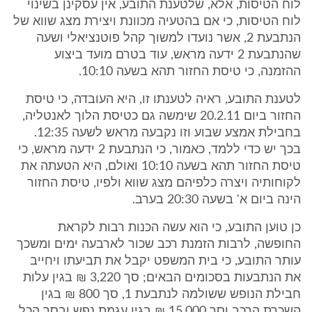
לוח הטיסות, אלא, שלטענת התובע, אין עסקינן בשינוי
לוח הטיסות, כי אם בהטעיה מכוונת ויצירת מצג שווא של
הנתבעת 2, אשר נועדו למשוך קהל פוטנציאלי ושעה
שהנתבעת 2 ידעה מראש, עוד בטרם מועד ביצוע
ההזמנה, כי טיסת החזור תהא בשעה 10:10.
לטענת התובע, ראיה לטענתו זו, היא העובדה, כי טיסת
החזור ביום 20.2.11 שימשה גם כטיסת הלוך לאנטליה,
בחבילת אמצע שבוע וזו נקבעה מראש לשעה 12:35.
בכך יש כדי ללמד, כאמור, כי הנתבעת 2 ידעה מראש, כי
טיסת החזור תהא בשעה 10:10 ואולם, היא הטעתה את
לקוחותיה ויצרה כלפיהם מצג שווא ולפיו, טיסת החזור
הינה ביום א' בשעה 20:30 בערב.
כן טוען התובע, כי הוא עשה הכנות רבות לקראת
החופשה, לרבות הזמנת רכב שכור לארבעה ימים ומשכך
עותר התובע, כי בית המשפט יקבל את תביעתו ויחייב
את הנתבעות בסכומים הבאים; סך 3,220 ₪ בגין עלות
חבילת הנופש ששולמה לנתבעת 1, סך 800 ₪ בגין
השכרת הרכב וסך 15,000 ₪ בגין עגמת נפש ובסך הכל,