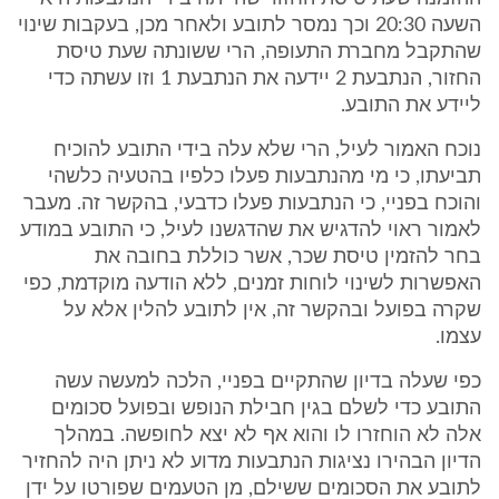
השעה 20:30 וכך נמסר לתובע ולאחר מכן, בעקבות שינוי
שהתקבל מחברת התעופה, הרי ששונתה שעת טיסת
החזור, הנתבעת 2 יידעה את הנתבעת 1 וזו עשתה כדי
ליידע את התובע.
נוכח האמור לעיל, הרי שלא עלה בידי התובע להוכיח
תביעתו, כי מי מהנתבעות פעלו כלפיו בהטעיה כלשהי
והוכח בפניי, כי הנתבעות פעלו כדבעי, בהקשר זה. מעבר
לאמור ראוי להדגיש את שהדגשנו לעיל, כי התובע במודע
בחר להזמין טיסת שכר, אשר כוללת בחובה את
האפשרות לשינוי לוחות זמנים, ללא הודעה מוקדמת, כפי
שקרה בפועל ובהקשר זה, אין לתובע להלין אלא על
עצמו.
כפי שעלה בדיון שהתקיים בפניי, הלכה למעשה עשה
התובע כדי לשלם בגין חבילת הנופש ובפועל סכומים
אלה לא הוחזרו לו והוא אף לא יצא לחופשה. במהלך
הדיון הבהירו נציגות הנתבעות מדוע לא ניתן היה להחזיר
לתובע את הסכומים ששילם, מן הטעמים שפורטו על ידן