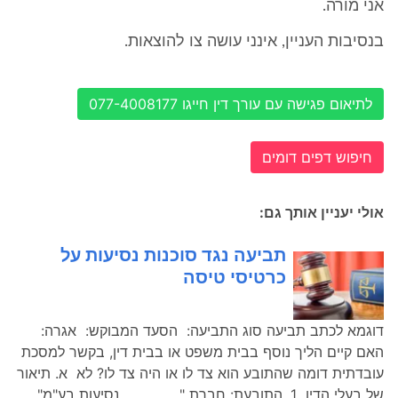
אני מורה.
בנסיבות העניין, אינני עושה צו להוצאות.
לתיאום פגישה עם עורך דין חייגו 077-4008177
חיפוש דפים דומים
אולי יעניין אותך גם:
תביעה נגד סוכנות נסיעות על
כרטיסי טיסה
דוגמא לכתב תביעה סוג התביעה: הסעד המבוקש: אגרה:
האם קיים הליך נוסף בבית משפט או בבית דין, בקשר למסכת
עובדתית דומה שהתובע הוא צד לו או היה צד לו? לא א. תיאור
של בעלי הדין 1. התובעת: חברת "_________ נסיעות בע"מ",