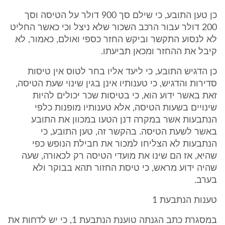
כן טען התובע, כי שילם סך 900 דולר על הטיסה וסך
200 דולר עבור הרכב השכור שלא ניצל וכי כאשר החליט
לא לנסוע התקשר וביקש החזר כספי ואולם, כאמור, לא
קיבל את ההחזר ומכאן תביעתו.
כן הדגיש התובע, כי ליעד אליו בחר לטוס אין טיסות
סדירות והדגיש, כי טענותיו אינן בגין שינוי שעת הטיסה,
זאת באשר ידוע הוא, כי בטיסות שכר יכולים להיות
שינויים בשעות הטיסה, אלא טענותיו מופנות כלפי
הנתבעות אשר במקרה דנן הטעו במכוון את התובע
באשר לשעת הטיסה. בהקשר זה, טען התובע, כי
הנתבעות לא הצליחו למכור את חבילת הנופש כפי
שהיא, אז הם שינו את מועדי הטיסה רק לכאורה, שעה
שהיה ידוע מראש, כי טיסת החזור תהא בבוקר ולא
בערב.
טענות הנתבעת 1
במסגרת כתב הגנתה טוענת הנתבעת 1, כי יש לדחות את