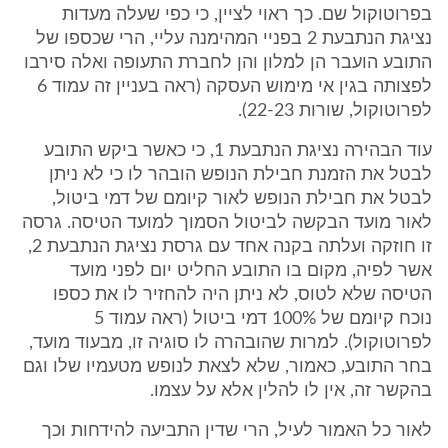
בפרוטוקול שם. כך ראוי לציין, כי כפי שעלה מעדות
נציגת הנתבעת 2 בפניי המהימנה עליי, הרי שכספו של
התובע הועבר הן למלון והן לחברת התעופה ואלה סירבו
לפצותה בגין אי מימוש העסקה (ראה בעניין זה עמוד 6
לפרוטוקול, שורות 22-23).
עוד הבהירה נציגת הנתבעת 1, כי כאשר ביקש התובע
לבטל את הזמנת חבילת הנופש הובהר לו כי לא ניתן
לבטל את חבילת הנופש לאור קיומם של דמי ביטול,
לאור מועד הבקשה לביטול הסמוך למועד הטיסה. גרסה
זו חוזקה ועלתה בקנה אחד עם גרסת נציגת הנתבעת 2,
אשר לפיה, מקום בו התובע החליט יום לפני מועד
הטיסה שלא לטוס, לא ניתן היה להחזיר לו את כספו
נוכח קיומם של 100% דמי ביטול (ראה עמוד 5
לפרוטוקול). למרות שהובהרה לו סוגיה זו, מבעוד מועד,
בחר התובע, כאמור, שלא לצאת לנופש מטעמיו שלו וגם
בהקשר זה, אין לו להלין אלא על עצמו.
לאור כל האמור לעיל, הרי שדין התביעה להידחות וכך