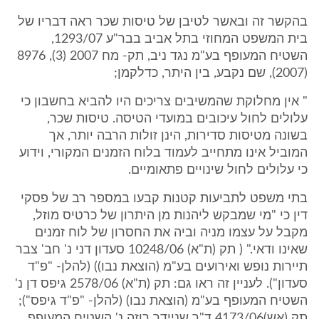
בהקשר זה ובאשר לטיבן של טיסות שכר ראה דבריו של
בית המשפט המחוזי בתל אביב בבר"ע 1293/07,
השטיח המעופף בע"מ נגד ניב, תק- מח 2007 (3), 8976
(2007), שם נקבע, בין היתר, כדלקמן;
" אין מחלוקת שהמשיבים צריכים היו להביא בחשבון כי
עלולים לחול עיכובים במועדי הטיסה. טיסות שכר,
בשונה מטיסות סדירות, הינן זולות הרבה יותר, אך
המוביל אינו מתחייב לעמוד בלוח הזמנים המקורי, וידוע
כי עלולים לחול שינויים פתאומיים.
בתי משפט לתביעות קטנות קבעו במספר רב של פסקי
דין כי "מי שמבקש ליהנות מן היתרון של כרטיס מוזל,
מקבל על עצמו מניה וביה את החסרון של לוח זמנים
שאינו ודאי." ( תק (ת"א) 10248/06 סעדון דני נ' חב' צבר
תיירות נופש ואירועים בע"מ (הוצאת נבו)) (להלן- "פ"ד
סעדון"). לעניין זה ראו גם: תק (ת"א) 2578/06 גיפס דן נ'
השטיח המעופף בע"מ (הוצאת נבו) (להלן- "פ"ד גיפס");
תק (אש)4173/06 ד"ר שניידר רוזה נ' השטיח המעופף