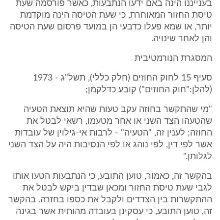
בענייננו הינה באם ידעו הנתבעות, כאשר פורסמה שעת
טיסת החזור המאוחרת, כי שעת הטיסה הינה מוקדמת
יותר, או שמא פעלו כדבעי הן במועד פרסום שעת הטיסה
והן לאחר שינויה.
המסגרת הנורמטיבית
סעיף 15 לחוק החוזים (חלק כללי), תשל"ג - 1973
(להלן:"חוק החוזים") קובע כדלקמן;
"מי שהתקשר בחוזה עקב טעות שהיא תוצאת הטעיה
שהטעהו הצד השני או אחר מטעמו, רשאי לבטל את
החוזה; לענין זה, "הטעיה" - לרבות אי-גילוין של עובדות
אשר לפי דין, לפי נוהג או לפי הנסיבות היה על הצד השני
לגלותן."
בהקשר זה, כאמור, טוען התובע, כי הנתבעות הטעו אותו
לגבי שעת טיסת החזור ומכאן שבדין ביקש לבטל את
ההתקשרות בין הצדדים ולקבל את כספו בחזרה. בהקשר
זה, טוען התובע, כי עסקינן בעובדה מהותית אשר בגינה