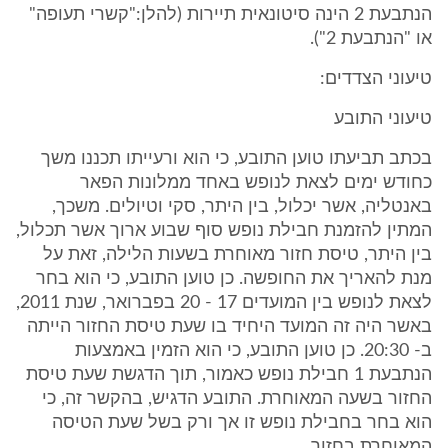
הנתבעת 2 הינה סיטונאית תיירות (להלן:"קשרי תעופה"
או "הנתבעת 2").
טיעוני הצדדים:
טיעוני התובע
בכתב תביעתו טוען התובע, כי הוא ורעייתו תכננו משך
כחודש ימים לצאת לנופש באחד ממלונות הפאר
באנטליה, אשר יכלול, בין היתר, סקי וטיולים. משכך,
המתין להזמנת חבילת נופש סוף שבוע ארוך אשר תכלול,
בין היתר, טיסת חזור מאוחרת בשעות הלילה, זאת על
מנת להאריך את החופשה. כן טוען התובע, כי הוא בחר
לצאת לנופש בין המועדים 17 - 20 בפברואר, שנת 2011,
באשר היה זה המועד היחיד בו שעת טיסת החזור הייתה
ב- 20:30. כן טוען התובע, כי הוא הזמין באמצעות
הנתבעת 1 חבילת נופש כאמור, תוך הדגשת שעת טיסת
החזור בשעה המאוחרת. התובע הדגיש, בהקשר זה, כי
הוא בחר בחבילת נופש זו אך ורק בשל שעת הטיסה
המאוחרת בחזור.