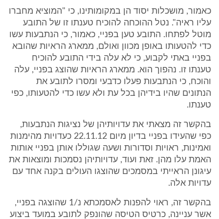
כאמור, מושכלות יסוד הן במקומותינו, כי "המוציא מחברו
עליו ראיה". נטל ההוכחה להוכיח טענתו זו של התובע
מוטל לפתחו. התובע טען בפניי, כאמור, כי הנתבעות עשו
כדי להטעותו באופן מכוון ואולם, ממארג הראיות שהובא
בפניי באתי לקבוע, כי לא עלה בידי התובע להוכיח
טענתו זו. נהפוך הוא. ממארג הראיות שהוצג בפניי, עלה
והוכח, כי הנתבעות פעלו כדבעי ומסרו לתובע את
הנתונים שהיו בידיהן בכל עת ולא עשו כדי להטעותו, כפי
טענתו.
בהקשר זה מצאתי את עדויותיהן של נציגות הנתבעות,
כפי שהעידו בפניי בדיון מיום 22.11.12 כעדויות מהימנות
ואמינות, ראויות וסדורות ושעה שגוללו אותן בפניי אותות
האמת עלו מהן. זאת ועוד, עדויותיהן נסמכות ומוצאות את
עיגונן הראייתי במסמכים שהוצגו העולים בקנה אחד עם
עדויות אלה.
בהקשר זה, ראוי להפנות לאסמכתא נ/1 שהוצגה בפניי,
אשר עניינה, כרטיס הטיסה שהונפק לתובע במועד ביצוע