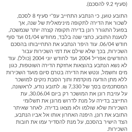
(סעיף 9.2 להסכם).
התובע טוען, כי הנתבע התחייב עפ"י סעיף 8 לסכם,
לשכור את הדירה לתקופה מינימאלית של שנה, אך
בפועל התגורר רונן בדירה תקופה קצרה יותר שנמשכה,
לטענת התובע, כחצי שנה בלבד, מחודש 01/04 ועד סוף
חודש 06/04. עוד היפר הנתבע את התחייבותו בהסכם
השכירות, בכך שלא שילם את דמי השכירות עבור
החודשים אפריל 2004 ועד לחודש יוני 2004 (כולל). עוד
לא נשא הנתבע בהוצאות אחזקת הדירה השוטפות, כגון
מים וחשמל, ונטש את הדירה בטרם סיום מועד השכירות
ללא מתן הודעה מוקדמת ותוך הסבת נזקים למושכר
המסתכמים בסך של 7,330 ₪. לתובע נודע, לראשונה,
על עזיבת רונן את המושכר רק ביום 30.06.04, עת
התייצב בדירה על מנת לדרוש מרונן את תשלומי
השכירות שלא שולמו ולא מצאו בדירה. לאחר שאיתר
התובע את רונן, היפנה האחרון אותו אל אביו הנתבע,
הצד הישיר בהסכם, על מנת להסדיר עמו את חובות
השכירות.