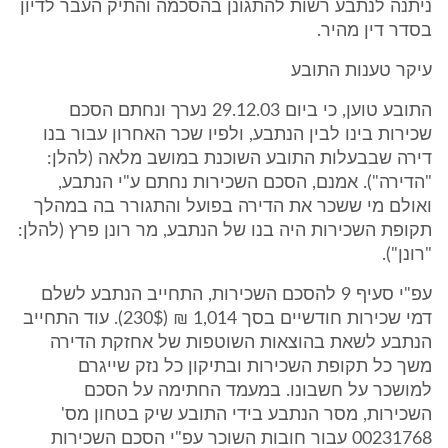
ניתנה לנתבע רשות להתגונן בהסכמה והתיק העבר לדיון
בסדר דין מהיר.
עיקר טענות התובע
התובע טוען, כי ביום 29.12.03 נערך ונחתם הסכם
שכירות בינו לבין הנתבע, ולפיו שכר האחרון עבור בנו
דירה שבבעלות התובע השוכנת במושב מלאה (להלן:
"הדירה"). אמנם, הסכם השכירות נחתם ע"י הנתבע,
ואולם מי ששכר את הדירה בפועל והתגורר בה במהלך
תקופת השכירות היה בנו של הנתבע, מר רונן פרץ (להלן:
"רונן").
עפ"י סעיף 9 להסכם השכירות, התחייב הנתבע לשלם
דמי שכירות חודשיים בסך 1,014 ₪ (230$). עוד התחייב
הנתבע לשאת בהוצאות השוטפות של אחזקת הדירה
משך כל תקופת השכירות ובתיקון כל נזק שייגרם
למושכר על חשבונו. במעמד החתימה על הסכם
השכירות, מסר הנתבע בידי התובע שיק בטחון מס'
00231768 עבור חובות השוכר עפ"י הסכם השכירות