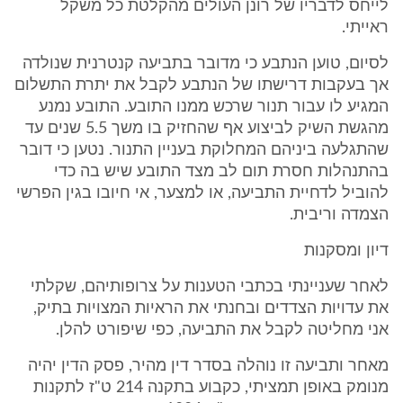
לייחס לדבריו של רונן העולים מהקלטת כל משקל
ראייתי.
לסיום, טוען הנתבע כי מדובר בתביעה קנטרנית שנולדה
אך בעקבות דרישתו של הנתבע לקבל את יתרת התשלום
המגיע לו עבור תנור שרכש ממנו התובע. התובע נמנע
מהגשת השיק לביצוע אף שהחזיק בו משך 5.5 שנים עד
שהתגלעה ביניהם המחלוקת בעניין התנור. נטען כי דובר
בהתנהלות חסרת תום לב מצד התובע שיש בה כדי
להוביל לדחיית התביעה, או למצער, אי חיובו בגין הפרשי
הצמדה וריבית.
דיון ומסקנות
לאחר שעניינתי בכתבי הטענות על צרופותיהם, שקלתי
את עדויות הצדדים ובחנתי את הראיות המצויות בתיק,
אני מחליטה לקבל את התביעה, כפי שיפורט להלן.
מאחר ותביעה זו נוהלה בסדר דין מהיר, פסק הדין יהיה
מנומק באופן תמציתי, כקבוע בתקנה 214 ט"ז לתקנות