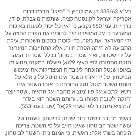
בע"א 333/63 דן שמולוביץ נ' "סיקו" חברת דרום
אפריקה ישראל לקונסטרוקציה, שותפות מוגבלת, פ"די,
כרך י"ח, עמ' 550 נקבע, כי "אין כל יסוד לטענת בא כוח
המערער כי על המשיבה היה להוכיח את הפרת החוזה על
ידי המערער ואת נזקה, כדי לזכות בסכום השטרות. עילת
התביעה לא היתה הפרת חוזה, אלא התחייבות המערער
על ידי שטרות, ואף 'שטרי בטחון' בכלל 'שטרות' המה.
חזקת התמורה לפי סעיף 29(א) פועלת במקרה מסוג זה
באופן שנטל ההוכחה לעובדות המצדיקות את 'מימוש
הביטחון' על ידי אוחז השטר אינו מוטל עליו, אלא על
חותם השטר מוטל נטל ההוכחה כי אוחז השטר אינו
רשאי לתבוע על פיו 'מוציא מחברו על הראיה'; שטר יוצר
'חזקה' לטובת האוחז בו, וחותם השטר הוא בגדר
'המוציא מחברו' לפי סעיף 29(א)" (שם, בעמ' 553).
כאשר מדובר בשטר חוב שניתן לביטחון, טענתו של
עושה שטר הביטחון שאינו חייב על פי השטר, צריכה
הוכחה בשתי אלה: ראשית, כי אמנם ניתן השטר לביטחון,