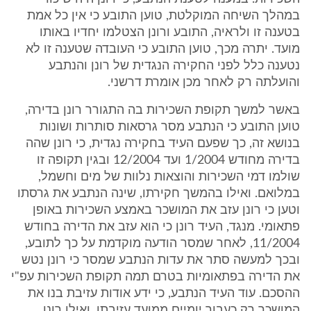
במהלך השיחה המוקלטת, טוען התובע כי אין כל אמת
בטענה זו ולראיה, התובע ורונן הצטלמו יחדיו באותו
מועד. יתרה מכך, טוען התובע כי העובדה שטענה זו לא
נטענה כלל לפני החקירה הנגדית של רונן והנתבע
והועלתה רק לאחר מכן אומרת דרשני.
באשר למשך תקופת השכירות בה התגורר רונן בדירה,
טוען התובע כי הנתבע מסר גרסאות סותרות ושונות
בנושא זה, כך שפעם העיד בחקירה נגדית, כי רונן שהה
בדירה מחודש 1/2004 ועד 12/2004 ובגין תקופה זו
שולמו דמי השכירות והוצאות נלוות של מים וחשמל,
במלואם. ואילו בהמשך חקירתו, שינה הנתבע את גרסתו
וטען כי רונן עזב את המושכר באמצע השכירות באופן
פתאומי. מנגד, העיד רונן כי הוא עזב את הדירה בחודש
11/2004, לאחר שמסר הודעה מוקדמת על כך לתובע,
ובכך למעשה סתר את עדות הנתבע שמסר כי רונן נטש
את הדירה בפתאומיות בטרם תמה תקופת השכירות עפ"י
ההסכם. עוד העיד הנתבע, כי ידע אודות עזיבת בנו את
המושכר רק כעבור יומיים ממועד עזיבתו, ואילו רונן,