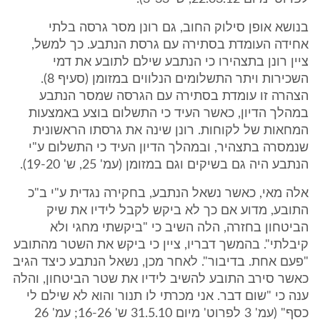
בנושא אופן סילוק החוב, גם רונן מסר גרסה בלתי
אחידה העומדת בסתירה עם גרסת הנתבע. כך למשל,
ציין רונן בתצהירו כי הנתבע שילם לתובע את דמי
השכירות ויתר התשלומים הנלווים במזומן (סעיף 8).
הצהרה זו עומדת בסתירה עם הגרסה שמסר הנתבע
במהלך הדיון, כאשר העיד כי התשלום בוצע באמצעות
המחאות של לקוחות. רונן שינה את גרסתו הראשונית
שנמסרה בתצהיר, ובמהלך הדיון העיד כי התשלום ע"י
הנתבע היה גם בשיקים וגם במזומן (עמ' 25, ש' 19-20).
אלה מאי, כאשר נשאל הנתבע, בחקירה נגדית ע"י ב"כ
התובע, מדוע אם כך לא ביקש לקבל לידיו את שיק
הביטחון בחזרה, הלה השיב כי "ביקשתי מחגי ולא
קיבלתי". בהמשך דבריו, ציין כי ביקש את השטר מהתובע
"פעם אחת. בדיבור". לאחר מכן, נשאל הנתבע כיצד הגיב
כאשר סירב התובע להשיב לידיו את שטר הביטחון, והלה
ענה כי "שום דבר. אני מכרתי לו תנור והוא לא שילם לי
כסף" (עמ' 3 לפרוט' מיום 31.5.10 ש' 16-26; עמ' 26