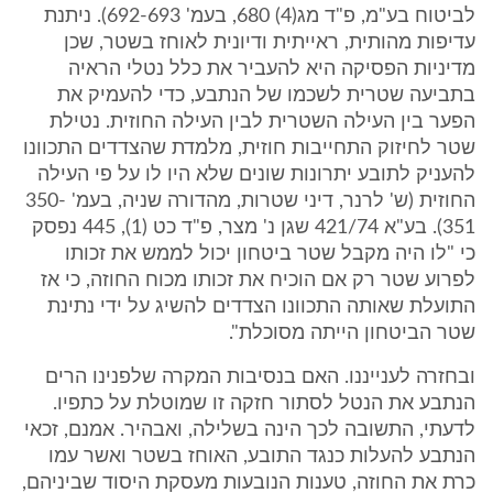
לביטוח בע"מ, פ"ד מג(4) 680, בעמ' 692-693). ניתנת
עדיפות מהותית, ראייתית ודיונית לאוחז בשטר, שכן
מדיניות הפסיקה היא להעביר את כלל נטלי הראיה
בתביעה שטרית לשכמו של הנתבע, כדי להעמיק את
הפער בין העילה השטרית לבין העילה החוזית. נטילת
שטר לחיזוק התחייבות חוזית, מלמדת שהצדדים התכוונו
להעניק לתובע יתרונות שונים שלא היו לו על פי העילה
החוזית (ש' לרנר, דיני שטרות, מהדורה שניה, בעמ' 350-
351). בע"א 421/74 שגן נ' מצר, פ"ד כט (1), 445 נפסק
כי "לו היה מקבל שטר ביטחון יכול לממש את זכותו
לפרוע שטר רק אם הוכיח את זכותו מכוח החוזה, כי אז
התועלת שאותה התכוונו הצדדים להשיג על ידי נתינת
שטר הביטחון הייתה מסוכלת".
ובחזרה לענייננו. האם בנסיבות המקרה שלפנינו הרים
הנתבע את הנטל לסתור חזקה זו שמוטלת על כתפיו.
לדעתי, התשובה לכך הינה בשלילה, ואבהיר. אמנם, זכאי
הנתבע להעלות כנגד התובע, האוחז בשטר ואשר עמו
כרת את החוזה, טענות הנובעות מעסקת היסוד שביניהם,