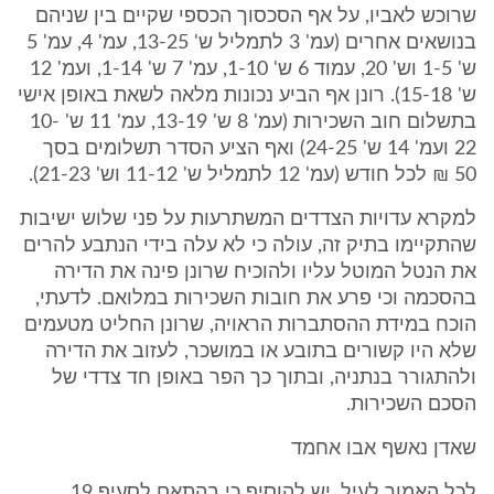
שרוכש לאביו, על אף הסכסוך הכספי שקיים בין שניהם
בנושאים אחרים (עמ' 3 לתמליל ש' 13-25, עמ' 4, עמ' 5
ש' 1-5 וש' 20, עמוד 6 ש' 1-10, עמ' 7 ש' 1-14, ועמ' 12
ש' 15-18). רונן אף הביע נכונות מלאה לשאת באופן אישי
בתשלום חוב השכירות (עמ' 8 ש' 13-19, עמ' 11 ש' 10-
22 ועמ' 14 ש' 24-25) ואף הציע הסדר תשלומים בסך
50 ₪ לכל חודש (עמ' 12 לתמליל ש' 11-12 וש' 21-23).
למקרא עדויות הצדדים המשתרעות על פני שלוש ישיבות
שהתקיימו בתיק זה, עולה כי לא עלה בידי הנתבע להרים
את הנטל המוטל עליו ולהוכיח שרונן פינה את הדירה
בהסכמה וכי פרע את חובות השכירות במלואם. לדעתי,
הוכח במידת ההסתברות הראויה, שרונן החליט מטעמים
שלא היו קשורים בתובע או במושכר, לעזוב את הדירה
ולהתגורר בנתניה, ובתוך כך הפר באופן חד צדדי של
הסכם השכירות.
שאדן נאשף אבו אחמד
לכל האמור לעיל, יש להוסיף כי בהתאם לסעיף 19