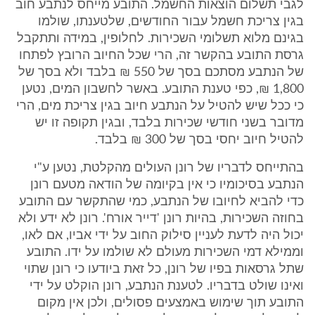
לגבי תשלום הוצאות החשמל. התובע מייחס לנתבע חוב
בגין צריכת חשמל עבור החודשים, שלטענתו, שולמו
בגינם מלוא תשלומי השכירות. לחלופין, במידה ותתקבל
גרסת התובע בהקשר זה, הרי שכל החיוב הרובץ לפתחו
של הנתבע מסתכם בסך של 550 ₪ בלבד ולא בסך של
1,800 ₪, כפי טענת התובע. באשר לחשבון המים, נטען
כי ככל שיש להטיל על הנתבע חיוב בגין צריכת מים, הרי
מדובר בשני חודשי שכירות בלבד, ובגין תקופה זו יש
להטיל חיוב יחסי בסך של 300 ₪ בלבד.
בהתייחס לדבריו של רונן העולים מהקלטת, נטען ע"י
הנתבע בסיכומיו כי אין בקיומה של הודאה מטעם רונן
כדי להביא לחיובו של הנתבע, כמי שהתקשר עם התובע
בחוזה השכירות, בהיות רונן 'דייר אורח'. רונן לא ידע ולא
יכול היה לדעת לעניין סילוק החוב על ידי אביו, אם לאו,
וממילא דמי השכירות מעולם לא שולמו על ידו. התובע
שתל גרסאות בפיו של רונן, כל זאת ביודעו כי רונן שתוי
ואינו שולט בדבריו. לטענת הנתבע, רונן הוקלט על ידי
התובע תוך שימוש באמצעים פסולים, ולכן אין מקום