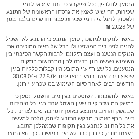
הנטען. לחלופין, ככל שייקבע כי התובע זכאי לדמי
שכירות, הרי שיש לאמץ את גרסתו הראשונית של התובע
ולפסוק לו על פיה דמי שכירות עבור חודשיים בלבד בסך
של 2,028 ₪.
באשר לנזקים למושכר, טוען הנתבע כי התובע לא השכיל
להניח לפני בית המשפט ולו בדל של ראיה המוכיחה את
הנזקים הנטענים ועצם תיקונם, לרבות הקשר הסיבתי בין
השימוש שעשה רונן בדירה לבין התרחשות הנזקים
הנטענים. כל שצורף ע"י התובע היו קבלות כלליות בגין
שיפוץ דירה אשר בוצע בתאריכים 22.8.04 ו-30.08.04,
חודשים רבים לאחר סיום השימוש במושכר ע"י רונן.
באשר לחשבונות השוטפים בגין מים וחשמל, נטען כי
במשק המושכר קיים שעון חשמל אחד בגין כל היחידות
שבמשק והחיוב מתבצע באופן יחסי בהתאם לצריכת כל
דייר. חרף האמור, מבקש התובע לייחס, הלכה למעשה,
את כל החיוב לנתבע בגין תקופות שבמהלכן התובע
בעצמו מודה, כי רונן כבר לא היה במושכר. כך הוא המצב