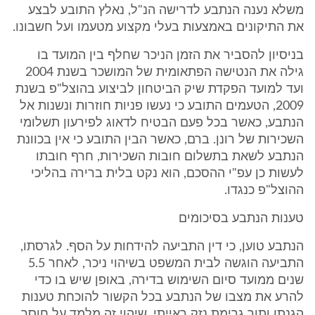
משלא נענה הנתבע לדרישה הנ"ל, נאלץ התובע לבצע
את התיקונים באמצעות בעלי מקצוע מטעמו ועל חשבונו.
בניסיון להסביר את הזמן הניכר שחלף בין המועד בו
גילה את הנטישה הפתאומית של המושכר בשנת 2004
ועד למועד הפקדת שיק הביטחון לביצוע בהוצל"פ בשנת
2009, הטעמים התובע כי נעשו פניות חוזרות ונשנות אל
הנתבע, כאשר בכל פעם הבטיח לדאוג לפירעון תשלומי
השכירות של רונן. ברם, כאשר הבין התובע כי אין בכוונת
הנתבע לשאת בתשלום חובות השכירות, חרף חובתו
לעשות כן עפ"י ההסכם, הוא נקט בלית ברירה בהליכי
ההוצל"פ כנגדו.
טענות הנתבע בסיכומים
הנתבע טוען, כי דין התביעה להידחות על הסף. לגרסתו,
התביעה הוגשה לבית המשפט בשיהוי ניכר, לאחר 5.5
שנים ממועד סיום השימוש בדירה, באופן שיש בו כדי
להרע את מצבו של הנתבע בכל הקשור להוכחת טענות
הגנתו ותוך גרימת נזק ראייתי. שיהוי זה מלמד על חוסר