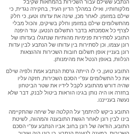
הנתבע ששילם עבור השכירות בהמחאות שקיבל
מלקוחותיו, ואילו במהלך הדיון העיד, בחקירה נגדית, כי
שילם במזומן. לאחר מכן, שינה את עדותו וטען, כי חלק
מהתשלומים שילם במזומן וחלק בשיקים, והכול מבלי
לצרף כל אסמכתא בדבר התשלום הנטען. עוד היפנה
התובע לסתירות פנימיות מהותיות שנתגלו בעדותו של
רונן עצמו, וכן לסתירות בין עדותו של הנתבע לבין עדות
רונן בעניין אופן תשלום חובות השכירות וההוצאות
הנלוות, באופן הנטל את מהימנותן.
התובע טוען, כי לו הייתה גרסת הנתבע אמת ולפיה שילם
את כל התשלומים עפ"י הסכם השכירות, חזקה עליו
שהיה דורש מהתובע לקבל לידיו את שטר הביטחון
בחזרה או היה נותן בגינו הוראות ביטול לבנק, דבר שלא
נעשה בענייננו.
התובע ביקש להיתמך על הקלטה של שיחה שהתקיימה
בינו לבין רונן לאחר הגשת התובענה והמהווה, לשיטת
התובע, הודאה של רונן בחוב אביו הנתבע עפ"י הסכם
השכירות. במענה לטענת הנתבע, כי רונן היה שיכור