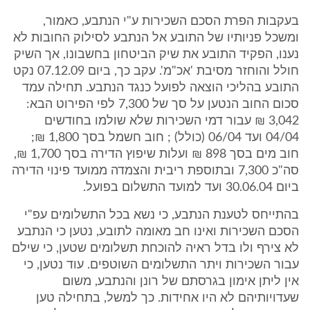
בעקבות הפרת הסכם השכירות ע"י הנתבע, כאמור,
ומשכל פניותיו של התובע אל הנתבע לסילוק החובות לא
נענו, הפקיד התובע את שיק הביטחון בחשבונו, אך השיק
חולל והוחזר מסיבת 'אכ"מ'. עקב כך, ביום 07.12.09 נקט
התובע בהליכי הוצאה לפועל כנגד הנתבע. תחילה עמד
סכום החוב הנטען על סך של 7,300 לפי הפירוט הבא:
3,042 ₪ עבור דמי השכירות שלא שולמו בחודשים
04/04 ועד 06/04 (כולל) ; חוב חשמל בסך 1,800 ₪;
חוב מים בסך 898 ₪ ועלות שיפוץ הדירה בסך 1,700 ₪,
סה"כ 7,300 ובתוספת ריבית והצמדה ממועד פינוי הדירה
ביום 30.06.04 ועד למועד התשלום בפועל.
בהתייחס לטענת הנתבע, כי נשא בכל התשלומים עפ"י
הסכם השכירות ואינו חב מאומה לתובע, נטען כי הנתבע
לא צירף ולו בדל ראיה להוכחת תשלומים שטען, כי שילם
עבור השכירות ויתר התשלומים השוטפים. עוד נטען, כי
אין ליתן אימון בגרסתם של רונן והנתבע, משום
שעדויותיהם לא היו אחידות. כך למשל, בתחילה טען