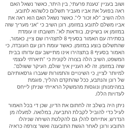
ושוב בעניין 'טענת פרעתי', בין היתר, כאשר נשאל האם
ראה בפועל את אביו מעביר תשלום כלשהוא לתובע,
הלה השיב "לא זכור לי". כאשר נשאל האם הוא ראה את
אביו משלם לתובע במזומן, רונן השיב כי "אני מעריך שזה
במזומן או בשיקים, בוודאות לא". תשובתו זו עומדת
בסתירה עם האמור בסעיף 8 לתצהירו שם ציין, כאמור,
שהתשלום בוצע במזומן. כאשר עומת רונן עם העובדה, כי
האמור בסעיף 8 בתצהירו אינו מתיישב עם עדותו בבית
המשפט, השיב הלה בצורה לקונית כי "תיארתי לעצמי
שזה במזומן. זה לא העניין איך שולם, העיקר ששולם".
למיותר לציין, כי השינויים והתמורות שעברו גרסאותיהם
של רונן והנתבע, ככל שהתקדם ההליך, פוגמת
במהימנותן ונוגסות מהמשקל הראייתי שניתן לייחס
לעדויות הללו.
ניתן היה בשלב זה לחתום את הדיון, שכן די בכל האמור
לעיל כדי להוביל לקבלת התביעה, במלואה. למעלה מן
הנדרש, אתייחס להלן גם להקלטת השיחה שניהלו
התובע ורונן לאחר הגשת התובענה ואשר צורפה כראיה