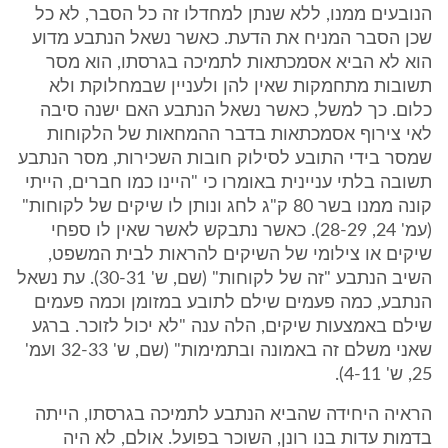
הנובעים ממנו, ללא שנתן למחדלו זה כל הסבר, לא כל
שכן הסבר המניח את הדעת. כאשר נשאל הנתבע מדוע
הוא לא הביא אסמכתאות לתמיכה בגרסתו, הוא מסר
תשובות מתחמקות שאין להן ולעניין שבמחלוקת ולא
כלום. כך למשל, כאשר נשאל הנתבע האם ישנה סיבה
לאי צירוף אסמכתאות בדבר ההמחאות של הלקוחות
שמסר בידי התובע לסילוק חובות השכירות, מסר הנתבע
תשובה בלתי עניינית באומרו כי "היינו כמו חברים, הייתי
קונה ממנו בשר 80 ק"ג לחג ונותן לו שיקים של לקוחות"
(עמ' 24, 28-29). כאשר נתבקש לאשר שאין לו ספחי
שיקים או צילומי של השיקים להראות לבית המשפט,
השיב הנתבע "זה של לקוחות" (שם, ש' 30-31). עת נשאל
הנתבע, כמה פעמים שילם לתובע במזומן וכמה פעמים
שילם באמצעות שיקים, הלה ענה "לא יכול לזוכר. ברגע
שאני משלם זה באמונה ובתמימות" (שם, ש' 32-33 ועמ'
25, ש' 4-11).
הראיה היחידה שהביא הנתבע לתמיכה בגרסתו, הייתה
בדמות עדות בנו רונן, השוכר בפועל. אולם, לא היה