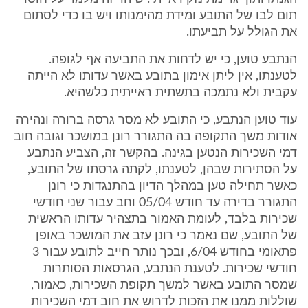
תום לבו של התובע ומידת מהימנותו ויש בו כדי לסתום
את הגולל על תביעתו.
הנתבע טוען, כי יש לדחות את התביעה אף לגופה.
לטענתו, אין ליתן אימון בתובע באשר עדותו לא הייתה
עקבית ולא נתמכה בתשתית ראייתית כלשהיא.
עוד טוען הנתבע, כי התובע לא מסר גרסה ברורה ונהירה
אודות משך התקופה בה התגורר רונן במושכר וגובה חוב
דמי השכירות הנטען בגינה. בהקשר זה, הצביע הנתבע
על הסתירות שבהן, לטענתו, לקתה גרסתו של התובע,
כאשר תחילה טען במהלך הדיון בהתנגדות כי רונן
התגורר בדירה עד חודש 05/04 וחב עבור שני חודשי
שכירות בלבד, לעומת האמור בתצהיר עדותו הראשית
של התובע, שם נאמר כי רונן עזב את המושכר באופן
פתאומי בחודש 6/04, ובכך נותר חייב לתובע עבור 3
חודשי שכירות. לטענת הנתבע, הגרסאות הסותרות
שמסר התובע באשר למשך תקופת השכירות, כאמור,
שוללות ממנו את הזכות לדרוש את חוב דמי השכירות