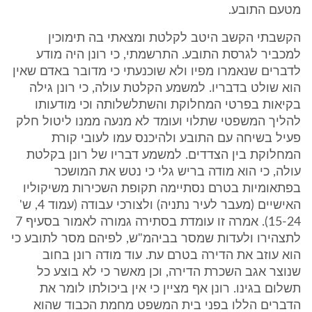
מטעם התובע.
הקשבתי הקשב היטב לקלטת ומצאתי בה תימוכין
למכביר לגרסת התובע. התרשמתי, כי רונן היה מודע
לדברים שנאמרו מפיו ולא שוכנעתי כי מדובר באדם שאין
הוא שולט בדבריו. למשמע הקלטת עולה, כי רונן גילה
בקיאות בפרטי המחלוקת והשתלשלותה וכי מודעותו
להליך המשפטי שתלוי ועומד לא מנעה ממנו ליטול חלק
פעיל בשיחה עם התובע ולהיכנס עמו לעובי קורת
המחלוקת בין הצדדים. למשמע דבריו של רונן בקלטת
עולה, כי הוא מודה בריש גלי כי נטש את המושכר
בפתאומיות בטרם נסתיימה תקופת השכירות משיקוליו
האישיים (מעבר לעיר נתניה) ולצורכי עבודה (עמוד 4, ש'
15-24). אמרה זו עומדת בסתירה גמורה לאמור בסעיף 7
לתצהירו ולעדות שמסר בביהמ"ש, לפיהם מסר לתובע כי
הוא עוזב את הדירה בטרם עת. עוד מודה רונן בחוב
שנוצר אגב השכרת הדירה, וכן מאשר כי לא בוצע כל
תשלום בגינו. רונן אף מציין כי אין ביכולתו לומר את
הדברים הללו בפני בית המשפט מחמת הכבוד שהוא