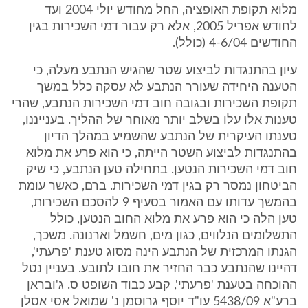
מלוא תקופת האופציה, החל מחודש יולי 2004 ועד
לחודש אפריל 2005, אלא רק עבור דמי השכירות בגין
החודשים 4-6/04 (כולל).
עיון בהתנגדות לביצוע שטר שהגיש הנתבע מעלה, כי
הטענה היחידה שעורר הנתבע לא עסקה כלל במשך
תקופת השכירות ובגובה חוב דמי השכירות הנתבע, שהרי
טענות אלו עלו בשלב יותר מאוחר של ההליך. בענייננו,
טענתו העיקרית של הנתבע שהשמיע במהלך הדיון
בהתנגדות לביצוע השטר הייתה, כי הוא פרע את מלוא
חוב דמי השכירות הנטען. בתחילה טען הנתבע, כי שיק
הביטחון נמסר רק בגין דמי השכירות. ברם, כאשר עומת
בהמשך עדותו עם האמור בסעיף 9 להסכם השכירות,
טען הלה כי הוא פרע את מלוא החוב הנטען, כולל
התשלומים הנלווים, כגון מים, חשמל וארנונה. משכך,
הגנתו המרכזית של הנתבע הינה מסוג טענת 'פרעתי',
דהיינו שהנתבע כבר החזיר את חובו לתובע. בעניין נטל
ההוכחה בטענת 'פרעתי', קבע כבוד השופט ס. ג'ובראן
ברע"א 5438/09 עו"ד יוסף גרוסמן נ' שמואל אסי אסלן