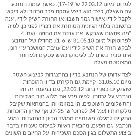
לפרוט' מיום 22.03.12 ש' 17-19). כאשר עומת הנתבע
עם השאלה, כיצד הוא ביצע עסקת מכר התנור ולא ביקש
לקבל לידיו אישור גמר חשבון או החזרת השיק לידיו, ענה
בתשובה בלתי הגיונית הסותרת את דבריו לפני כן, לפיה
"מה פתאום שאבקש, את ערכת את החוזה" (עמ' 4
לפרוטוקול מיום 31.05.10 ש' 1-6). מחדלו של הנתבע
לבקש חזרה את השיק לידיו עם עזיבת המושכר ע"י רונן,
אינו סביר בשים לב לעיסוקו כאיש עסקים ולעדותו
המצוטטת מעלה.
לצד עדותו של הנתבע בדיון בהתנגדות לביצוע השטר
מיום 31.05.10, קיימת גם חקירתו בדיון ההוכחות
שהתקיים בפניי ביום 22.03.12, וגם במעמד זה חזר
הנתבע על גרסתו, לפיה פרע את מלוא חוב השכירות
והתשלומים השוטפים, הן במזומן והן בהמחאות שקיבל
מלקוחותיו (עמ' 24 לפרוט' ש' 7-25). אף שדיון ההוכחות
התקיים למעלה משנתיים ממועד הדיון בהתנגדות, נמנע
הנתבע, גם הפעם, מהבאת ראיות לביסוס טענותיו בדבר
ביצוע התשלום בגין הסכם השכירות, על החיובים השונים