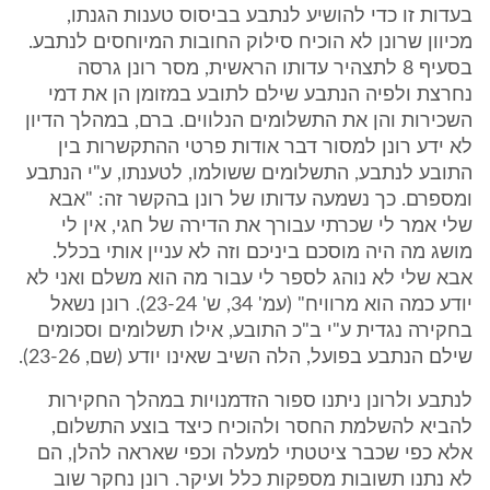
בעדות זו כדי להושיע לנתבע בביסוס טענות הגנתו,
מכיוון שרונן לא הוכיח סילוק החובות המיוחסים לנתבע.
בסעיף 8 לתצהיר עדותו הראשית, מסר רונן גרסה
נחרצת ולפיה הנתבע שילם לתובע במזומן הן את דמי
השכירות והן את התשלומים הנלווים. ברם, במהלך הדיון
לא ידע רונן למסור דבר אודות פרטי ההתקשרות בין
התובע לנתבע, התשלומים ששולמו, לטענתו, ע"י הנתבע
ומספרם. כך נשמעה עדותו של רונן בהקשר זה: "אבא
שלי אמר לי שכרתי עבורך את הדירה של חגי, אין לי
מושג מה היה מוסכם ביניכם וזה לא עניין אותי בכלל.
אבא שלי לא נוהג לספר לי עבור מה הוא משלם ואני לא
יודע כמה הוא מרוויח" (עמ' 34, ש' 23-24). רונן נשאל
בחקירה נגדית ע"י ב"כ התובע, אילו תשלומים וסכומים
שילם הנתבע בפועל, הלה השיב שאינו יודע (שם, 23-26).
לנתבע ולרונן ניתנו ספור הזדמנויות במהלך החקירות
להביא להשלמת החסר ולהוכיח כיצד בוצע התשלום,
אלא כפי שכבר ציטטתי למעלה וכפי שאראה להלן, הם
לא נתנו תשובות מספקות כלל ועיקר. רונן נחקר שוב