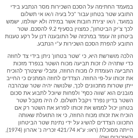
במעמד החתימה על הסכם השכירות מסר הנתבע בידי
התובע שטר בטחון עבור "כל בעיה ו/או אי תשלום
במועד, ו/או יצירת חובות אשר במידה ולא ישולמו, ישמש
לכך צ'יק הביטחון", כמצוין בסעיף 9.2 להסכם. שטר
ביטחון זה עומד במרכזה של התובענה דנן על רקע טענות
התובע להפרת הסכם השכירות ע"י הנתבע.
הלכה מושרשת היא, כי 'שטר בטחון' ניתן בידי צד לחוזה
כדי שתהיה לו זכות תביעה מכוח השטר בנפרד מזכות
התביעה העומדת לו מכוח החוזה, ומבלי שיצטרך להוכיח
את זכותו על-פי החוזה. הצדדים לחוזה המתנים כי החייב
ייתן שטרות מתכוונים לכך, שלנושה יהיה שטר שבהרבה
מובנים הוא 'שווה כסף' ולפחות שיוכל לתבוע את סכום
השטר בדיון נפרד ויקבל תשלום. לו היה מקבל שטר
בטחון יכול לממש את זכותו לפרוע את השטר רק אם
הוכיח את זכותו מכוח החוזה, כי אז התועלת שאותה
התכוונו הצדדים להשיג על ידי נתינת שטר הביטחון
הייתה מסוכלת (ראו: ע"א 421/74 זכריה נ' אהרון (1974),
והאזכורים שם).