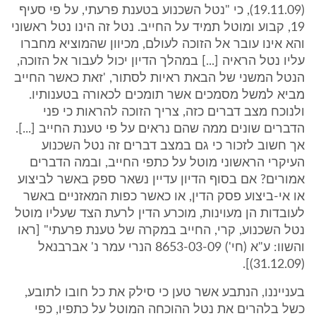
(19.11.09), כי "נטל השכנוע בטענת פרעתי, על פי סעיף
19, קבוע ומוטל תמיד על החייב. נטל זה הינו נטל ראשוני
והא אינו עובר אל הזוכה לעולם, מכיוון שהמוציא מחברו
עליו נטל הראיה [...] במהלך הדיון יכול לעבור אל הזוכה,
הנטל המשני של הבאת ראיות לסתור, 'זאת כאשר החייב
מביא למשל מסמכים אשר תומכים לכאורה בטענותיו.
ולנוכח מצב דברים כזה, צריך הזוכה להראות כי פני
הדברים שונים ממה שהם נראים על פי טענת החייב [...].
אך חשוב לזכור כי גם במצב דברים זה נטל השכנוע
העיקרי הראשוני מוטל על כתפי החייב, ובמה הדברים
אמורים? אם בסוף הדיון עדיין נשאר ספק באשר לביצוע
או אי-ביצוע פסק הדין, או כאשר כפות המאזניים באשר
לעובדות הן מעוינות, מוכרע הדין לרעת הצד שעליו מוטל
נטל השכנוע, קרי, החייב במקרה של טענת פרעתי" [ראו
והשוו: ע"א (חי') 8653-03-09 הנרי עמר נ' אברבנאל
(31.12.09)].
בענייננו, הנתבע אשר טען כי סילק את כל חובו לתובע,
כשל בלהרים את נטל ההוכחה המוטל על כתפיו, כפי