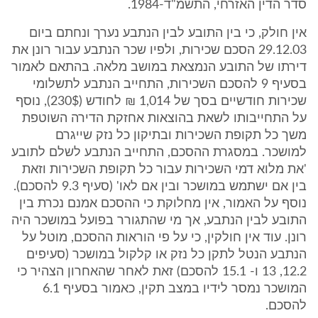
סדר הדין האזרחי, התשמ"ד-1984.
אין חולק, כי בין התובע לבין הנתבע נערך ונחתם ביום
29.12.03 הסכם שכירות, ולפיו שכר הנתבע עבור רונן את
דירתו של התובע הנמצאת במושב מלאה. בהתאם לאמור
בסעיף 9 להסכם השכירות, התחייב הנתבע לתשלומי
שכירות חודשיים בסך של 1,014 ₪ לחודש (230$), נוסף
על התחייבותו לשאת בהוצאות אחזקת הדירה השוטפת
משך כל תקופת השכירות ובתיקון כל נזק שייגרם
למושכר. במסגרת ההסכם, התחייב הנתבע לשלם לתובע
'את מלוא דמי השכירות עבור כל תקופת השכירות וזאת
בין אם ישתמש במושכר ובין אם לאו' (סעיף 9.3 להסכם).
נוסף על האמור, אין מחלוקת כי ההסכם אמנם נכרת בין
התובע לבין הנתבע, אך מי שהתגורר בפועל במושכר היה
רונן. עוד אין חולקין, כי על פי הוראות ההסכם, מוטל על
הנתבע הנטל לתקן כל נזק או קלקול במושכר (סעיפים
12.2, 13 ו- 15.1 להסכם) זאת לאחר שהאחרון הצהיר כי
המושכר נמסר לידיו במצב תקין, כאמור בסעיף 6.1
להסכם.