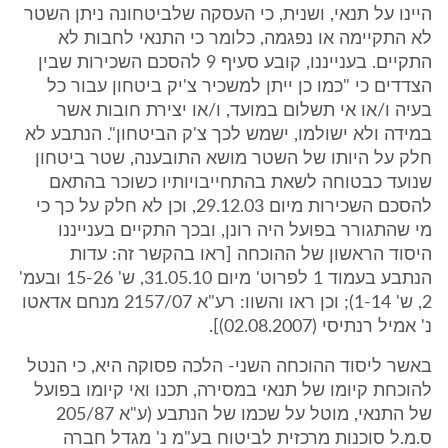
היינו על תנאי, ושנית, כי העסקה שלביטחונה ניתן השטר
לא התקיימה או נפגמה, כלומר כי התנאי לחבות לא
התקיים. בענייננו, קובע סעיף 9 להסכם השכירות שבין
הצדדים כי "כמו כן ייתן למשכיר צ'יק ביטחון עבור כל
בעיה ו/או אי תשלום במועד, ו/או יצירת חובות אשר
במידה ולא ישולמו, ישמש לכך צ'ק הביטחון". הנתבע לא
חלק על היותו של השטר מושא התובענה, שטר ביטחון
שנועד כבטוחה לשאת בהתחייבויותיו כשוכר בהתאם
להסכם השכירות מיום 29.12.03, וכן לא חלק על כך כי
מי שהתגורר בפועל היה רונן, ובכך התקיים בענייננו
היסוד הראשון של ההוכחה [ראו בהקשר זה: עדות
הנתבע בעמוד 1 לפרוט' מיום 31.05.10, ש' 15-26 ובעמ'
2, ש' 1-14); וכן ראו והשוו: רע"א 2157/07 מנחם אדאטו
נ' אמיל רנתיסי (02.08.2007)].
באשר ליסוד ההוכחה השני- הלכה פסוקה היא, כי הנטל
להוכחת קיומו של תנאי במסירה, תכנו ואי קיומו בפועל
של התנאי, מוטל על שכמו של הנתבע (ע"א 205/87
ס.מ.ל סוכנות מרכזית לביטוח בע"מ נ' מגדל חברה