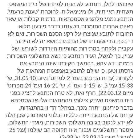
שיבואר להלן. הנתבע לא הניח לפתחו של בית המשפט
תשתית ראייתית, ולו מינימאלית, להוכחת 'טענת פרעתי'.
הנתבע נמנע מלהציג אסמכתאות, בדמות קבלות או שאר
ראיות אחרות התומכות בטענתו בדבר פירעון מלוא
החובות לתובע שנוצרו על רקע הסכם השכירות. ואם לא
די בכך, הרי שעדותו של הנתבע בנושא זה לא הייתה
עקבית ולקתה בסתירות מהותיות היורדות לשורשו של
עניין. כך למשל, העיד הנתבע כי נשא בתשלומי השכירות
במזומן. דא עקא, בהמשך חקירתו שינה הנתבע את
גרסתו וטען, כי שילם לתובע באמצעות המחאות של
לקוחות (עדות הנתבע בעמ' 2 לפרוט' מיום 31.05.10, ש'
15-33 עמ' 3, ש' 1-15 ועמ' 4, ש' 16-21 ועמ' 24 מפרוט'
מיום 22.03.12). חרף זאת, לא טרח הנתבע להציג בפני
בית המשפט העתק צילומי מהמחאות אלו או אסמכתא
בדבר פירעונן. יתרה מכך, במהלך הדיון בהתנגדות,
עדותו של הנתבע הייתה כללית ובלתי מפורטת, שכן הלה
לא ידע לנקוב בגובה תשלומי השכירות, מועדי התשלום,
מספר התשלומים ועבור איזו תקופה הם שולמו (עמ' 25
לפרוט' מיום 22.03.12, ש' 3-33).