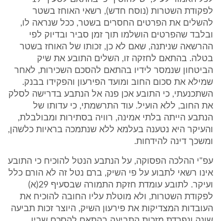
לפקודת השטרות (נוסח חדש), רשאי האוחז בשטר
להשלים את הפרטים החסרים בשטר, ככל שנראה לו,
ובלבד שהפרטים הושלמו תוך זמן סביר ובדיוק לפי
ההרשאה שניתנה, שאם לא כן, זכותו של האוחז בשטר
בטלה. בהתאם לחזקה זו, השלים התובע את שיק
הביטחון שנמסר לידיו בהתאם להסכם השכירות, לאחר
שמילא את סכום החוב ומועד הפירעון והפקידו בבנק.
השתכנעתי, כי התובע אכן פנה אל הנתבע בדרישה לסלק
את החוב, ללא הועיל. עוד התרשמתי, כי עדותו של
הנתבע הייתה בלתי אמינה, רוויה בסתירות ומבולבלת,
והעיקר היא נטענה בעלמא ללא שנתמכה בראיות כלשהן,
ומשכך דינה להידחות.
עפ"י ההלכה הפסוקה, על הנתבע הנטל להוכיח כי התובע
אינו רשאי לתבוע על פי השיק, ברם נטל זה לא הורם כלל
ועיקר. לתובע עומדת חזקת התמורה שבסעיף 29(א)
לפקודת השטרות, ולא מוטלת עליו החובה להוכיח את
העובדות המצדיקות את פירעון השיק, היוצר זכות תביעה
שונה ונפרדת מזכות התביעה בהתאם להסכם שבין