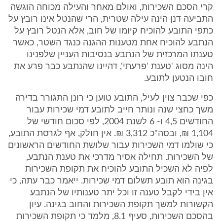
קרי הסכם השכירות, ואולם מאחר והעילה מכוחה הוגשה
התביעה דנן הינה עילה שטרית, הרי שהנטל אינו רובץ על
כתפי התובע להוכיח קיומו של חוב, אלא הנטל רובץ על
הנתבע להוכיח אחת מטענות ההגנה כנגד השטר, כאשר
טענתו המרכזית של הנתבע בנסיבות העניין שלפנינו
הינה מסוג 'טענת 'פרעתי', דהיינו שהנתבע כבר פרע את
חובו הנטען לתובע.
כפי שכבר צוין לעיל, התובע טוען כי רונן התגורר בדירה
משך כחצי שנה ונותר חייב לתובע דמי שכירות עבור
החודשים 4,5 ו- 6 לשנת 2004, לפי סכום חודשי של
1,104 ₪, ובסה"כ 3,312 ₪. אין חולק, אף לגרסת התובע,
כי שולמו דמי השכירות עבור שלושת החודשים הראשונים
של השכירות. תחילה אסיר מדרכי את טענת הנתבע,
לפיה לא השכיל התובע להוכיח את תקופת השכירות
בגינה הוא תובע תשלום דמי שכירות. ייאמר כבר עתה, כי
אין בידי לקבל טענה זו וכל יתר טענותיו של הנתבע
הקשורות למשך תקופת השכירות והחוב בגינה. עיון
בהסכם השכירות, סעיף 8.1, מלמד כי תקופת השכירות