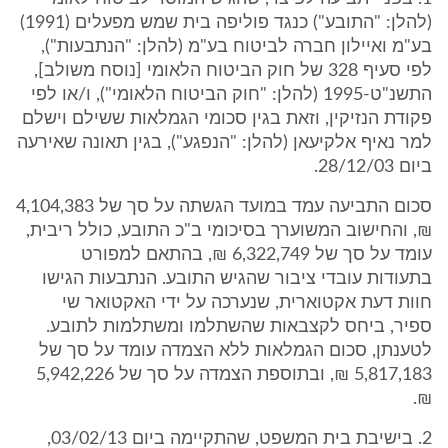
(להלן: "התובע") כנגד פוליפה בית שמש מפעלים (1991)
בע"מ ואיילון חברה לביטוח בע"מ (להלן: "הנתבעות"),
לפי סעיף 328 של חוק הביטוח הלאומי [נוסח משולב],
התשנ"ט-1995 (להלן: "חוק הביטוח הלאומי"), ו/או לפי
פקודת הנזיקין, וזאת בגין סכומי הגמלאות ששילם וישלם
למר נאיף אלקיעאן (להלן: "הנפגע"), בגין תאונה שאירעה
ביום 28/12/03.
סכום התביעה עמד במועד הגשתה על סך של 4,104,383
₪, והחישוב המשוערך בסיכומי ב"כ התובע, כולל ריבית,
עומד על סך של 6,322,749 ₪, בהתאם למפורט
בתעודות עובדי ציבור שהגיש התובע. הנתבעות הגישו
חוות דעת אקטוארית, שנערכה על ידי האקטואר שי
ספיר, ביחס לקצבאות שהשתלמו ומשתלמות לתובע.
לטענתן, סכום הגמלאות ללא הצמדה עומד על סך של
5,817,183 ₪, ובתוספת הצמדה על סך של 5,942,226
₪.
2. בישיבת בית המשפט, שהתקיימה ביום 03/02/13,