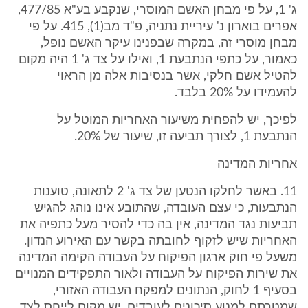
ג' 1, על פי מבחן האשם המוסרי, שנקבע בע"א 477/85,
אפרים בוארון נ' עיריית נתניה, פ"ד מב(1), 415. על פי
מבחן מוסרי זה, במקרה שבפנינו עיקר האשם נופל,
כאמור, על כתפי הנתבעת 1, ואילו על צד ג' 1 היה מקום
להטיל אשם חלקי, אשר בנסיבות אלה מן הראוי
להעמידו על 20% בלבד.
לפיכך, יש להפחית משיעור האחריות המוטל על
הנתבעת 1, לצורך תביעה זו, שיעור של 20%.
אחריות המדינה
11. באשר לחלקו הנטען של צד ג' 2 לתאונה, טוענות
הנתבעות, כי עצם העובדה, שהתובע אינו נוהג להגיש
תביעות נגד המדינה, אין בה כדי להסיר מעל כתפיה את
האחריות שיש לזקוף לחובתה בקשר עם האירוע הנדון.
משעל פי חוק ארגון הפיקוח על העבודה הקימה המדינה
את שירות הפיקוח על העבודה ולאור התפקידים המנויים
בסעיף 1 לחוק, הנתונים למפקח העבודה האזורי,
שמטרתם למנוע סיכונים לעובדים, יש מקום לייחס לצד