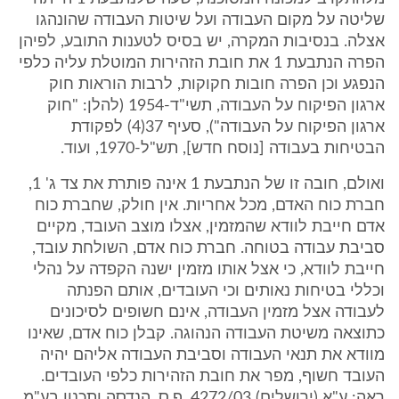
שליטה על מקום העבודה ועל שיטות העבודה שהונהגו
אצלה. בנסיבות המקרה, יש בסיס לטענות התובע, לפיהן
הפרה הנתבעת 1 את חובת הזהירות המוטלת עליה כלפי
הנפגע וכן הפרה חובות חקוקות, לרבות הוראות חוק
ארגון הפיקוח על העבודה, תשי"ד-1954 (להלן: "חוק
ארגון הפיקוח על העבודה"), סעיף 37(4) לפקודת
הבטיחות בעבודה [נוסח חדש], תש"ל-1970, ועוד.
ואולם, חובה זו של הנתבעת 1 אינה פותרת את צד ג' 1,
חברת כוח האדם, מכל אחריות. אין חולק, שחברת כוח
אדם חייבת לוודא שהמזמין, אצלו מוצב העובד, מקיים
סביבת עבודה בטוחה. חברת כוח אדם, השולחת עובד,
חייבת לוודא, כי אצל אותו מזמין ישנה הקפדה על נהלי
וכללי בטיחות נאותים וכי העובדים, אותם הפנתה
לעבודה אצל מזמין העבודה, אינם חשופים לסיכונים
כתוצאה משיטת העבודה הנהוגה. קבלן כוח אדם, שאינו
מוודא את תנאי העבודה וסביבת העבודה אליהם יהיה
העובד חשוף, מפר את חובת הזהירות כלפי העובדים.
ראה: ע"א (ירושלים) 4272/03, פ.ס. הנדסה ותכנון בע"מ