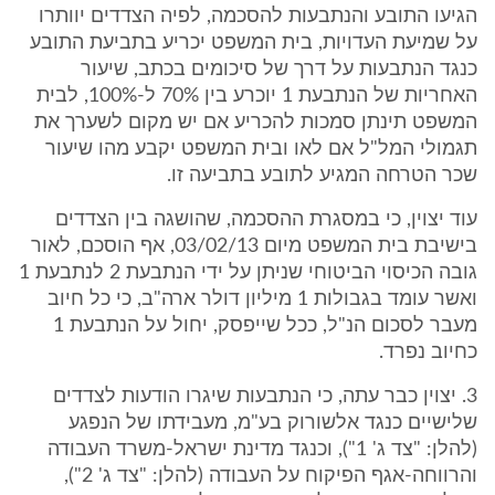
הגיעו התובע והנתבעות להסכמה, לפיה הצדדים יוותרו
על שמיעת העדויות, בית המשפט יכריע בתביעת התובע
כנגד הנתבעות על דרך של סיכומים בכתב, שיעור
האחריות של הנתבעת 1 יוכרע בין 70% ל-100%, לבית
המשפט תינתן סמכות להכריע אם יש מקום לשערך את
תגמולי המל"ל אם לאו ובית המשפט יקבע מהו שיעור
שכר הטרחה המגיע לתובע בתביעה זו.
עוד יצוין, כי במסגרת ההסכמה, שהושגה בין הצדדים
בישיבת בית המשפט מיום 03/02/13, אף הוסכם, לאור
גובה הכיסוי הביטוחי שניתן על ידי הנתבעת 2 לנתבעת 1
ואשר עומד בגבולות 1 מיליון דולר ארה"ב, כי כל חיוב
מעבר לסכום הנ"ל, ככל שייפסק, יחול על הנתבעת 1
כחיוב נפרד.
3. יצוין כבר עתה, כי הנתבעות שיגרו הודעות לצדדים
שלישיים כנגד אלשורוק בע"מ, מעבידתו של הנפגע
(להלן: "צד ג' 1"), וכנגד מדינת ישראל-משרד העבודה
והרווחה-אגף הפיקוח על העבודה (להלן: "צד ג' 2"),