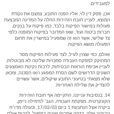
למעבידים.
אכן, פסק דין לוי, אליו הפנה התובע, צמצם את נקודת
המוצא, לעניין חובת הזהירות החלה על המדינה המבצעת
פעולות במישור הפיקוח בלבד, כמו פיקוח על בנקים,
חברות ביטוח ועוד, שאז המדובר בפיקוח המופנה כלפי
צד שלישי, אשר הוא זה שמפעיל במישרין את תחום
הפעולה מושא הפיקוח.
ואולם, כפי שצוין לעיל, לצד פעילות הפיקוח מסר
המחוקק למפקח העבודה סמכויות שליטה לא מבוטלות,
לעניין אכיפת הוראות הבטיחות, לרבות נקיטת האמצעים
השונים הדרושים לשם הסרת המפגע ו/או הסכנה, ומכאן
שלא מצאתי בטיעוני התובע שיקולים, אשר עשויים
להצדיק את שלילת האחריות.
14. בנסיבות ענייננו, התקיימה אף חובת הזהירות
הקונקרטית. מפקחת העבודה, הגב' לודמילה ניימן,
ביקרה אצל הנתבעת 1 ביום 17/02/03, וכעולה מדו"ח
הביקור שלה, בדקה אתרים שונים במפעל, לרבות אולם