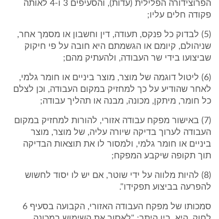
הפרוצידורה הפלילית (עדות), והסעיפים 3 ו-4 לאותה
פקודה חלים עליו;
(5) לבדוק כל פנקס, תעודה, דין וחשבון או מסמך אחר,
שניהולם, קיומם או הגשמתם היא חובה על פי חיקוק
שביצועו בידי שר העבודה, ולהעתיק מהם;
(6) ליטול דוגמה של מוצר, מוצר ביניים או חומר גלמי,
לאחר שהודיע על כך למחזיק במקום העבודה, וכן לצלם
כל חומר, מיתקן, מכונה, מבנה או תהליך עבודה;
(7) באישור מפקח עבודה אזורי, להורות למחזיק במקום
העבודה לערוך בדיקה שיורה עליה, של מוצר, מוצר
ביניים או חומר גלמי, ולמסור לו את תוצאות הבדיקה
תוך תקופה שיקבע המפקח;
(8) להיות מלווה על ידי שוטר, אם יש לו יסוד לחשוש
להפרעה בביצוע תפקידו".
סמכותו של מפקח העבודה האזורי, הקבועה בסעיף 6
לחוק, היא, בין היתר: "לאסור את השימוש במכונה,