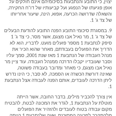
יצוין, כי התובע והנתבעות בסיכומיהם אינם חולקים על
אופן פגיעתו של הנפגע ועל קביעותיו של דו"ח החקירה,
והשאלה שדרושה הכרעה, אפוא, הינה, שיעור אחריותו
של צד ג' 1.
9. במסגרת סיכומי התובע הפנה התובע להודעת הבעלים
של צד ג' 1, מר נאיל אבו מצגם, אשר מסר, כי צד ג' 1
סיפק לנתבעת 1 מספר פועלים מועט. לדבריו, הוא לא
הדריך את הפועלים בעבודתם, מאחר שהוא הכיר את
מנהל העבודה של הנתבעת 1 מאז שנת 2001, סמך עליו
וסבר שעובדיו יקבלו הדרכה ממנהל העבודה. עוד ציין מר
נאיל אבו מצגם, כי מאחר ומדובר בעבודה פשוטה,
שאינה דורשת הכשרה או הסמכה, לא סבר, כי הינו נדרש
ליתן הדרכה לעובדים, אותם הפנה לעבודה אצל הנתבעת
1.
אין צורך להכביר מילים, בדבר החובה, אשר הייתה
מוטלת על הנתבעת 1, לגדר את המכונה לבטח, להבטיח
מקום עבודה בטוח לעובדים ולהזהיר את הפועלים
מלהתקרב למכונה המסוכנת, שעה שלנתבעת 1 הייתה