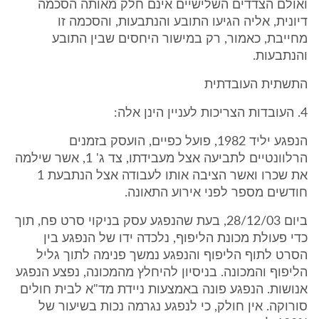
ואולם הצדדים השלישיים אינם חלק מאותה הסכמה
דיונית, אליה הגיעו התובע והנתבעות, והסכמה זו
מחייבת, כאמור, רק במישור היחסים שבין התובע
והנתבעות.
התשתית העובדתית
4. העובדות הצריכות לעניין הינן אלה:
הנפגע יליד 1982, פועל כפיים, הועסק בזמנים
הרלוונטיים לתביעה אצל מעבידתו, צד ג' 1, אשר שילמה
את שכרו ואשר הציבה אותו לעבודה אצל הנתבעת 1
חודשים מספר לפני אירוע התאונה.
ביום 28/12/03, בעת שהנפגע עסק בניקוי סרט פח, תוך
כדי פעולת מכונת הליפוף, נלכדה ידו של הנפגע בין
הסרט לתוף הליפוף והנפגע נמשך פנימה לתוך גליל
הליפוף והמכונה. בניסיון להיחלץ מהמכונה, נפצע הנפגע
אנושות. הנפגע פונה באמצעות ניידת מד"א לבית חולים
סורוקה. אין חולק, כי לנפגע נגרמה נכות בשיעור של