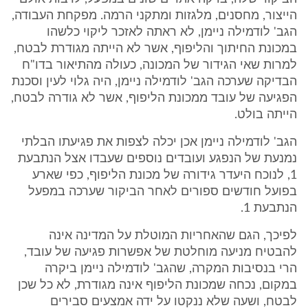
הייצור, מחסנים, מלגזות ומתקני הרמה. מפקחת העבודה,
הגב' לודמילה ניימן, לא ראתה לאזכר ליקוי כלשהו
במכונת החיתוך והליפוף, אשר לא הייתה מגודרת לבטח,
למרות שאי הגידור של המכונה, כעולה מהתיאור בדו"ח
הבדיקה שערכה הגב' לודמילה ניימן, היה גלוי לעין וסכנת
הפגיעה של עובד ממכונת הליפוף, אשר לא גודרה לבטח,
הייתה בולט.
הגב' לודמילה ניימן אכן יכלה לצפות את פגיעתו הבלתי
נמנעת של הנפגע ועובדים נוספים שעבדו אצל הנתבעת
1, לנוכח היעדר גידורה של מכונת הליפוף, כפי שארע
בפועל חודשים ספורים לאחר הביקור שערכה במפעל
הנתבעת 1.
לפיכך, הגם שהאחריות המוטלת על המדינה אינה
להבטיח מניעה מוחלטת של אפשרות פגיעה של עובד,
הרי בנסיבות המקרה, שהגב' לודמילה ניימן ביקרה
במקום, נכחה שמכונת הליפוף אינה מגודרת, לא כל שכן
לבטח, ושעה שלא ננקטו על ידה אמצעים סבירים