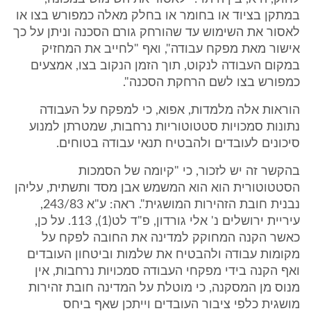
במתקן בציוד או בחומר או בחלק מאלה כמפורש בצו או
לאסור את השימוש עד שהורחק גורם הסכנה וניתן על כך
אישור מאת מפקח עבודה", ואף "לחייב את המחזיק
במקום העבודה לנקוט, תוך הזמן הנקוב בצו, אמצעים
כמפורש בצו לשם הרחקת הסכנה".
הוראות אלה מלמדות, אפוא, כי למפקח על העבודה
נתונות סמכויות סטטוטוריות נרחבות, שמטרתן למנוע
סיכונים לעובדים ולהבטיח תנאי עבודה בטוחים.
בהקשר זה יש לזכור, כי "קיומה של הסמכות
הסטטוטורית הוא הוא המשמש אבן מסד ותשתית, עליהן
נבנית חובת הזהירות המושגית". ראה: ע"א 243/83,
עיריית ירושלים נ' אלי גורדון, פ"ד לט(1), 113. על כן,
כאשר הקנה המחוקק למדינה את החובה לפקח על
מקומות עבודה ולהבטיח את שלמות וביטחון העובדים
ואף הקנה בידי מפקחי העבודה סמכויות נרחבות, אין
מנוס מן המסקנה, כי מוטלת על המדינה חובת זהירות
מושגית כלפי ציבור העובדים וייתכן שאף ביחס