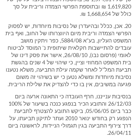
1,619,820 ₪ ובתוספת הפרשי הצמדה וריבית על סך
כולל של 1,668,654 ₪.
20. אכן, ככלל ובהיעדרן של נסיבות מיוחדות, יש לפסוק
הפרשי הצמדה וריבית מיום היווצרותו של החוב, ואף בית
המשפט העליון, בע"א 5884/08, כפר ויתקין מושב
עובדים להתיישבות חקלאית שיתופית נ' המוסד לביטוח
לאומי (פרסום נבו), 26/08/10, אישר את פסק דינו של
בית המשפט המחוזי וציין, כי שיהוי של 4 שנים בהגשת
תביעת המל"ל לאחר שקמה עילת התביעה, משלא נטענו
נסיבות מיוחדות ומשלא נטען כי יש בשיהוי זה משום
פגיעה במשיבים, אין בו כדי להצדיק את שלילת הריבית.
בנסיבות ענייננו, חרף העובדה כי התאונה ארעה ביום
26/12/03 והתובע הכיר בנפגע כנכה בשיעור של 100%
כבר ביום 05/06/05, ביקש התובע להצטרף לתביעת
הנפגע רק בחודש ינואר 2010 ועתר לתיקון תביעתו, על
דרך צירוף התביעה בגין תגמולי הניידות, לראשונה ביום
26/04/11.