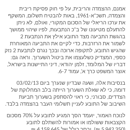
אמנם, ההצמדה והריבית, על פי חוק פסיקת ריבית
והצמדה, תשכ"א-1961, באות להבטיח תשלום, המשקף
את ערכו הריאלי של הסכום המקורי, ואולם, לא ניתן
להתעלם מטיעונו של ב"כ הנתבעות, לפיו שיהוי ממושך
בהגשת התביעה מצד התובע אילץ את הנתבעת 2
לשמור את הרזרבות, כדי לקיים את התביעה המאוחרת
שהגיש התובע, לתקופה ארוכה ובכך נגרם לנתבעת 2 נזק
כספי, המצדיק כשלעצמו את ביטול השערוך. וראה גם:
דבריו של המלומד, זלמן יהודאי, דיני התיישנות בישראל,
אוצר המשפט כרך א', עמוד 6-7.
בנסיבות אלה, ושעה שבדיון שנערך ביום 03/02/13
דומה, כי לא שאלת השערוך הייתה בלב המחלוקת של
הצדדים, סבורני, כי ראוי להסתפק בשערוך תביעת
השיבוב של התובע לעניין תשלומי העבר בהצמדה בלבד.
לנוכח האמור, יועמד הסך המגיע לתובע על 70% מסכום
הקצבאות ששולמו או אמורות להשתלם לתובע
(5,942,350 ₪), ובסך כולל של 4,159,645 ₪.