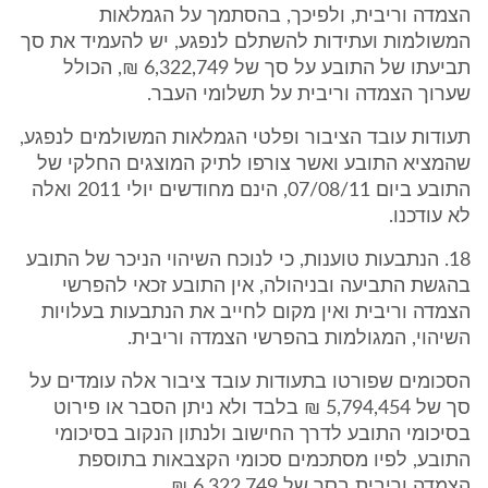
הצמדה וריבית, ולפיכך, בהסתמך על הגמלאות
המשולמות ועתידות להשתלם לנפגע, יש להעמיד את סך
תביעתו של התובע על סך של 6,322,749 ₪, הכולל
שערוך הצמדה וריבית על תשלומי העבר.
תעודות עובד הציבור ופלטי הגמלאות המשולמים לנפגע,
שהמציא התובע ואשר צורפו לתיק המוצגים החלקי של
התובע ביום 07/08/11, הינם מחודשים יולי 2011 ואלה
לא עודכנו.
18. הנתבעות טוענות, כי לנוכח השיהוי הניכר של התובע
בהגשת התביעה ובניהולה, אין התובע זכאי להפרשי
הצמדה וריבית ואין מקום לחייב את הנתבעות בעלויות
השיהוי, המגולמות בהפרשי הצמדה וריבית.
הסכומים שפורטו בתעודות עובד ציבור אלה עומדים על
סך של 5,794,454 ₪ בלבד ולא ניתן הסבר או פירוט
בסיכומי התובע לדרך החישוב ולנתון הנקוב בסיכומי
התובע, לפיו מסתכמים סכומי הקצבאות בתוספת
הצמדה וריבית בסך של 6,322,749 ₪.