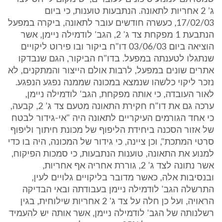
ג' 2 אחריות לתאונה. הנתבעות טוענות, כי ביום
17/02/03, כעשרה חודשים עובר לתאונה, ביקרה במפעל
הנתבעת 1 מפקחת צד ג' 2, הגב' לודמילה ניימן, אשר
הוציאה ביום 03/06/03 דו"ח ביקור ובו פירוט ליקויים
שנתגלו לטענתה במפעל. בדו"ח הביקור, הגם שנבדקו
אתרים שונים במפעל, לרבות אולם הייצור והמתקנים, לא
נזכר ליקוי כלשהו שנמצא במכונה שממנה נפגע הנפגע.
לאור העובדה, כי אותה מפקחת, הגב' לודמילה ניימן,
ערכה גם את דו"ח חקירת התאונה מטעם צד ג' 2, קבעה,
כי אחד הגורמים העיקריים לתאונה היה "אי-גידור לבטח
של אזור הסכנה ביחידת הליפוף של מכונת חיתוך וליפוף
סרטי המתכת", וכן ציינה, כי גידור של המכונה, היה בו כדי
למנוע את התאונה, טוענות הנתבעות, כי סמכות הפיקוח,
אשר נתונה לצד ג' 2, גוררת אחריה אף אחריות,
ובנסיבות אלה, כאשר מדובר בליקויים גלויים לעין,
התרשלה הגב' לודמילה ניימן בעבודתה ובאי הבדיקה
הראויה, ועל כן חלה על צד ג' 2 אחריות שילוחית, בגין
רשלנותה של הגב' לודמילה ניימן, אשר אותה יש להעמיד