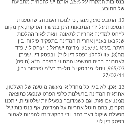
בנסיבות המקרה על 25%, אותם יש להפחית מתביעתו
של התובע.
12. התובע טוען, מנגד, כי לנוכח העובדה, שהטענות
הנטענות על ידי הנתבעות הינן במישור הפיקוח, אין מקום
לייחס למדינה אחריות לתאונה, וזאת לאור ההלכות
שנקבעו בעניין אחריות המדינה בתפקיד פיקוח, בין
היתר, בע"א 915/91, מדינת ישראל נ' יצחק לוי, פ"ד
מח(3), 45 (להלן: "פסק דין לוי"), ובפסק דין, שניתן
לאחרונה בבית המשפט המחוזי בחיפה, ת"א (חיפה)
965/03, ויטלי מנבסקי נ' טל-רז בע"מ (פרסום נבו),
27/02/11.
13. אכן, לא בגין כל מחדל או מעשה מוטעה של השלטון,
אחראית המדינה ברשלנות כלפי הפרט שנפגע כתוצאה
ממנו. עם זאת, וגם כשמדובר בפעילויות שלטוניות, ייתכנו
מקרים, בהם תוטל אחריות על המדינה, אף בנסיבות של
הפעלת שיקול דעת רחב, ודי בהקשר זה להפנות לאמור
בפסק דין לוי: