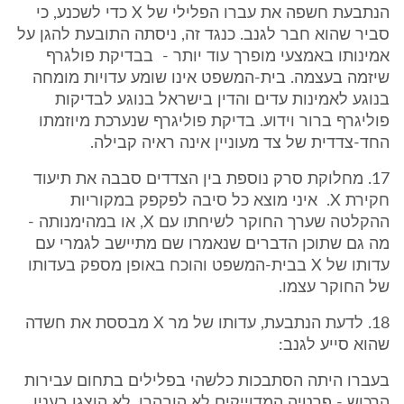
הנתבעת חשפה את עברו הפלילי של X כדי לשכנע, כי
סביר שהוא חבר לגנב. כנגד זה, ניסתה התובעת להגן על
אמינותו באמצעי מופרך עוד יותר - בבדיקת פולגרף
שיזמה בעצמה. בית-המשפט אינו שומע עדויות מומחה
בנוגע לאמינות עדים והדין בישראל בנוגע לבדיקות
פוליגרף ברור וידוע. בדיקת פוליגרף שנערכת מיוזמתו
החד-צדדית של צד מעוניין אינה ראיה קבילה.
17. מחלוקת סרק נוספת בין הצדדים סבבה את תיעוד
חקירת X. איני מוצא כל סיבה לפקפק במקוריות
ההקלטה שערך החוקר לשיחתו עם X, או במהימנותה -
מה גם שתוכן הדברים שנאמרו שם מתיישב לגמרי עם
עדותו של X בבית-המשפט והוכח באופן מספק בעדותו
של החוקר עצמו.
18. לדעת הנתבעת, עדותו של מר X מבססת את חשדה
שהוא סייע לגנב:
בעברו היתה הסתבכות כלשהי בפלילים בתחום עבירות
הרכוש - פרטיה המדוייקים לא הובהרו. לא הוצגו בענין