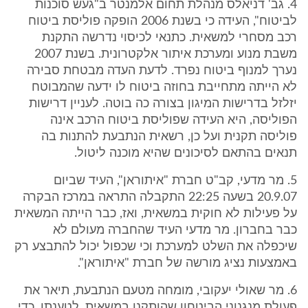
4. גב' דניאלס מנהלת תחום אלמנטר ב"געש סוכנות
לביטוח", העידה כי בשנת 2006 הופקה פוליסת ביטוח
רכב מסחרי למשאית. כתנאי לכיסוי נדרשה התקנת
משבת מנוע ומערכת איתור אלקטרונית. בשנת 2007
נערך למנוף ביטוח נפרד. לדעת העדה מבטחת סבירה
לא הייתה מתחייבת בחוזה ביטוח לו ידעה שהמבוטח
יזלזל בדרישות המיגון בצורה כה בוטה. לעניין דרישות
הפוליסה, היא העידה שפוליסת ביטוח הרכב אינה
פוליסה תקנית ועל כן, רשאית הנתבעת להתנות בה
תנאים בהתאם לסיכונים שהיא מוכנה ליטול.
5. מר מדעי, קב"ט חברת "איתוראן", העיד שביום
20.9.07 בשעה 22:25 התקבלה התראה במרכז הבקרה
על פעילות לא חוקית במשאית, ואז, כבר הייתה המשאית
כבר בחברון. מר מדעי העיד שהחברה מעולם לא
שיכפלה את השלט למערכת וכי שכפול יכול להתבצע רק
באמצעות נציג מורשה של חברת "איתוראן".
6. מר שאולי יעקובי, מומחה מטעם הנתבעת, תיאר את
פעולת מנגנוני הביטחון שהותקנו במשאית. לטענתו, כדי