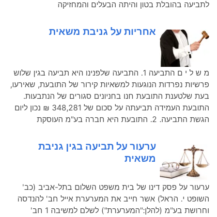
לתביעה בהובלת בטון והיתה הבעלים והמחזיקה
אחריות על גניבת משאית
מ ש ל י ם התביעה 1. התביעה שלפנינו היא תביעה בגין שלוש
פרשיות נפרדות הנוגעות למשאיות קירור של התובעת, שאירעו,
בעת שלטענת התובעת חנו בחניונים סגורים של הנתבעות.
התובעת העמידה תביעתה על סכום של 348,281 ₪ נכון ליום
הגשת התביעה. 2. התובעת היא חברה בע"מ העוסקת
ערעור על תביעה בגין גניבת
משאית
ערעור על פסק דינו של בית משפט השלום בתל-אביב (כב'
השופט י. הראל) אשר חייב את המערערת אייל חב' להנדסה
וחרושת בע"מ (להלן:"המערערת") לשלם למשיבה 1 חב'