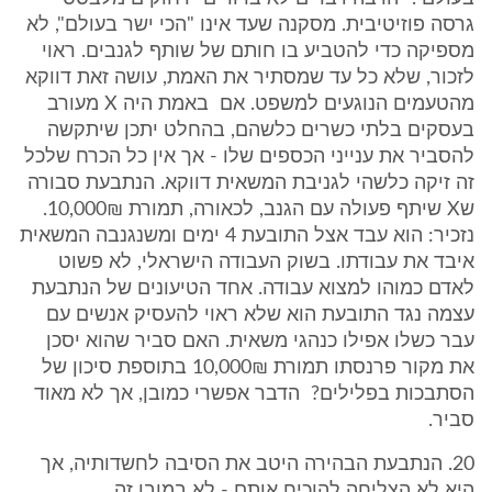
גרסה פוזיטיבית. מסקנה שעד אינו "הכי ישר בעולם", לא
מספיקה כדי להטביע בו חותם של שותף לגנבים. ראוי
לזכור, שלא כל עד שמסתיר את האמת, עושה זאת דווקא
מהטעמים הנוגעים למשפט. אם באמת היה X מעורב
בעסקים בלתי כשרים כלשהם, בהחלט יתכן שיתקשה
להסביר את ענייני הכספים שלו - אך אין כל הכרח שלכל
זה זיקה כלשהי לגניבת המשאית דווקא. הנתבעת סבורה
שX שיתף פעולה עם הגנב, לכאורה, תמורת 10,000₪.
נזכיר: הוא עבד אצל התובעת 4 ימים ומשנגנבה המשאית
איבד את עבודתו. בשוק העבודה הישראלי, לא פשוט
לאדם כמוהו למצוא עבודה. אחד הטיעונים של הנתבעת
עצמה נגד התובעת הוא שלא ראוי להעסיק אנשים עם
עבר כשלו אפילו כנהגי משאית. האם סביר שהוא יסכן
את מקור פרנסתו תמורת 10,000₪ בתוספת סיכון של
הסתבכות בפלילים? הדבר אפשרי כמובן, אך לא מאוד
סביר.
20. הנתבעת הבהירה היטב את הסיבה לחשדותיה, אך
היא לא הצליחה להוכיח אותם - לא במובן זה