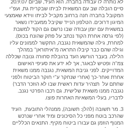
לא נותרה לו עבודה בחברה. הוא העיד, שביום 20.9.07
סיים הובלה שב עם המשאית לביתו שבקרית גת, ועפ"י
המקובל בחברה חנה ברחוב מקביל לביתו ווידא שאמצעי
המיגון דרוכים. הטלפון הנייד שקיבל ממעבידו נשאר
במשאית עם יומן עבודה שבו נרשם גם הקוד למשבת
(לפי גרסה אחרת הקוד נכתב על פתק שהונח בכוס).
למחרת, גילה שהמשאית נגנבה, התקשר לממונים עליו
וגילה שהם כבר קיבלו התראה מ"איתוראן" במהלך
הלילה. בעבר הורשע העד בהובלת סחורה גנובה שכללה
צמ"ה ופטיש לבאגר, אך לא ידע את סעיפי האישום
המדוייקים. לפני גניבת המשאית, נגנבה ממנו משאית
אחרת ואחר-כך (אחרי שנחקר ע"י חוקר הביטוח ולפני
שחתם על תצהיר עדות ראשית שבו לא הוזכר הדבר)
נגנבה ממנו משאית שלישית. גם רכבו הפרטי נגנב.
לדבריו, בעלי המשאיות האחרות פוצו.
3. מר תשובה (להלן: תשובה), ממנהלי התובעת, העיד
שהרכב בוטח מפני כל הסיכונים ומיד אחרי שנרכש
המנוף הוזמן גם עבורו ביטוח מקיף. התנאים הכלליים