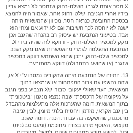
X מסר אותם לגנב). השלט-רחוק שנמסר לX נמצא עדיין
בידיו אחרי הגניבה. שלט-רחוק אחר, שאמור היה להמצא
בכספת התובעת, כנראה חסר. מכיוון שהמשאית היתה
ישנה לא יוחסה לכך חשיבות וגם לא ידוע אם ומתי הוא
אבד. בטיעוני הנתבעת יש עיסוק רב בהנחה שהגנב אכן
נזקק למכשיר השלט-רחוק - ודווקא לזה שהיה בידי X.
הנתבעת התעלמה לגמרי מהאפשרות שאם נזקק הגנב
למכשיר שלט-רחוק, יתכן שהוא השתמש דווקא במכשיר
שנגנב (או שהושג בתחבולה) דווקא מהתובעת.
13. התיזה של הנתבעת היתה שהקודים נמסרו ע"י X או,
שהם נחשפו עם צרור המפתחות או שנמצאו בתוך
המשאית. העד שאולי יעקובי סבור, שX הצביע בפני הגנב
על מיקומה של ה"כספת" שבה נמצא מנגנון "ביטכונית"
בתוך המשאית. דומה שהערכות אלה מתעלמות מההבדל
בין גנב אקראי, מזדמן ויחסית בלתי מיומן, לבין גניבה
מתוכננת, שהושקעה בה עבודת הכנה. דומה שגנב
מקצועי, האוסף מידע בצורה מחוכמת (ומעט סבלנית)
יכול להשיג מידע ממקורות שונים, למשל, מעובדים