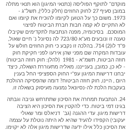
מוקדם" לתוקף הפוליסה (כתנאי המיגון) הוא תנאי מתלה
במובן סעיף 27 לחוק החוזים (חלק כללי), תשל"ג -
1973. משום כך על הטוען לקיומו להוכיח את קיומו ואם
לא התקיים לא קמה חבות חברת הביטוח לפיצוי
המוסכם. בסיכומיה, מפנה הנתבעת לתקדימים שקיבלו
טענה זו ונובעים מע"א 723/80 לה נסיונל נ' חיים שאול,
פ"ד לו(2) 714. בהלכה זו נקבע כי חוק החוזים חולש על
עובדות המקרה שם מפני שהן אירעו לפני חקיקת חוק
חוזה הביטוח, תשמ"א - 1981 (להלן: חוק חוזה הביטוח)
- לא כן, כמובן, בענייננו. מאליה מתעוררת השאלה, כיצד
יבחנו דרישות המיגון עפ"י החוק הספציפי החל בענין
היום , היינו, חוק חוזה הביטוח? דומה שהפסיקה ההולכת
בעקבות הלכת לה-נסיונאל נמנעה מעיסוק בשאלה זו.
24. הנתבעת תמחרה את הסיכון שתתרחש גניבה וגבתה
בגינו דמי ביטוח. כדי להקטין את הסיכון היא הציבה
דרישות מיגון. עדי ההגנה (גב' דניאלס ומר שאולי
יעקובי) הקפידו להעיד שהיא לא היתה נוטלת על עצמה
את הסיכון כלל אילו ידעה שדרישות מיגון אלה לא יקוימו.