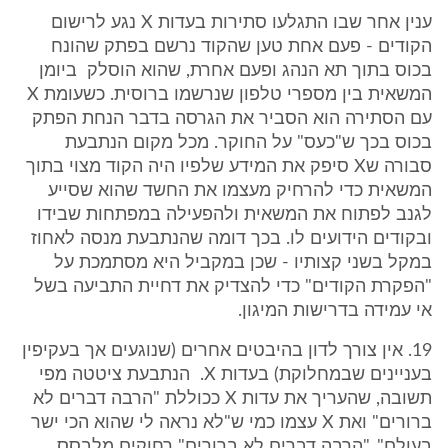
ענין אחר שבו התגלעו סתירות בעדות X נגע לרישום
הקודים - פעם אחת טען שהקוד נרשם בפתק שהונח
בכוס בתוך תא הנהג ופעם אחרת, שהוא הוסלק ביומן
המשאית בין מספרי טלפון שנרשמו ברוסית. כשעומת X
עם הסתירה הוא הסביר את הגרסה בדבר הנחת הפתק
בכוס בכך ש"כעס" על החוקר. מכל מקום הנתבעת
סבורה שX סיפק את המידע שלפיו היה הקוד מצוי בתוך
המשאית כדי להרחיק מעצמו את החשד שהוא שסייע
לגנב לפתוח את המשאית ולהפעילה במפתחות שבידו
ובקודים הידועים לו. בכך דומה שהנתבעת מנסה לאחוז
במקל בשני קצותיו - שכן במקביל היא מסתמכת על
"הפקרת הקודים" כדי להצדיק את דחיית התביעה בשל
אי עמידה בדרישות המיגון.
19. אין צורך לדון בהיבטים אחרים (שנוגעים אך בעקיפין
בעניינים שבמחלוקת) בעדות X. הנתבעת ציטטה מפי
תשובה, שהעריך את עדות X ככוללת "הרבה דברים לא
ברורים" ואת X עצמו כמי ש"לא נראה לי שהוא הכי ישר
בעולם". "הרבה דברים לא ברורים" רחוקים מלבסס