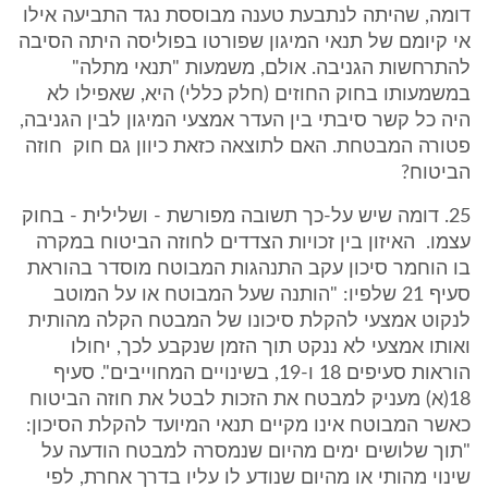
דומה, שהיתה לנתבעת טענה מבוססת נגד התביעה אילו
אי קיומם של תנאי המיגון שפורטו בפוליסה היתה הסיבה
להתרחשות הגניבה. אולם, משמעות "תנאי מתלה"
במשמעותו בחוק החוזים (חלק כללי) היא, שאפילו לא
היה כל קשר סיבתי בין העדר אמצעי המיגון לבין הגניבה,
פטורה המבטחת. האם לתוצאה כזאת כיוון גם חוק חוזה
הביטוח?
25. דומה שיש על-כך תשובה מפורשת - ושלילית - בחוק
עצמו. האיזון בין זכויות הצדדים לחוזה הביטוח במקרה
בו הוחמר סיכון עקב התנהגות המבוטח מוסדר בהוראת
סעיף 21 שלפיו: "הותנה שעל המבוטח או על המוטב
לנקוט אמצעי להקלת סיכונו של המבטח הקלה מהותית
ואותו אמצעי לא ננקט תוך הזמן שנקבע לכך, יחולו
הוראות סעיפים 18 ו-19, בשינויים המחוייבים". סעיף
18(א) מעניק למבטח את הזכות לבטל את חוזה הביטוח
כאשר המבוטח אינו מקיים תנאי המיועד להקלת הסיכון:
"תוך שלושים ימים מהיום שנמסרה למבטח הודעה על
שינוי מהותי או מהיום שנודע לו עליו בדרך אחרת, לפי