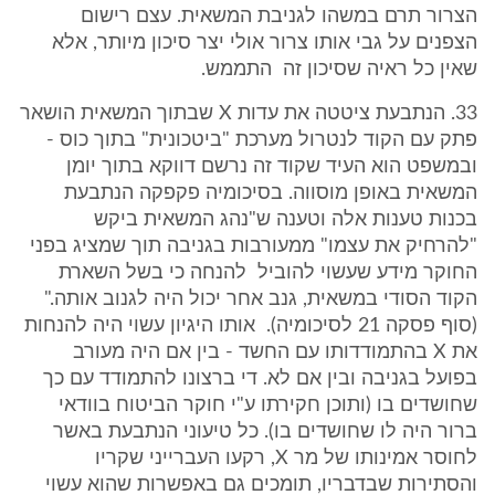
הצרור תרם במשהו לגניבת המשאית. עצם רישום
הצפנים על גבי אותו צרור אולי יצר סיכון מיותר, אלא
שאין כל ראיה שסיכון זה התממש.
33. הנתבעת ציטטה את עדות X שבתוך המשאית הושאר
פתק עם הקוד לנטרול מערכת "ביטכונית" בתוך כוס -
ובמשפט הוא העיד שקוד זה נרשם דווקא בתוך יומן
המשאית באופן מוסווה. בסיכומיה פקפקה הנתבעת
בכנות טענות אלה וטענה ש"נהג המשאית ביקש
"להרחיק את עצמו" ממעורבות בגניבה תוך שמציג בפני
החוקר מידע שעשוי להוביל להנחה כי בשל השארת
הקוד הסודי במשאית, גנב אחר יכול היה לגנוב אותה."
(סוף פסקה 21 לסיכומיה). אותו היגיון עשוי היה להנחות
את X בהתמודדותו עם החשד - בין אם היה מעורב
בפועל בגניבה ובין אם לא. די ברצונו להתמודד עם כך
שחושדים בו (ותוכן חקירתו ע"י חוקר הביטוח בוודאי
ברור היה לו שחושדים בו). כל טיעוני הנתבעת באשר
לחוסר אמינותו של מר X, רקעו העברייני שקריו
והסתירות שבדבריו, תומכים גם באפשרות שהוא עשוי