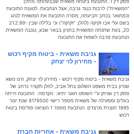
פסק דין 1. התובעת ביטחה משאית שבבעלותה (להלן:
"המשאית") לרבות כנגד גניבה, אצל הנתבעת. לטענת התובעת
וכמתואר בכתב תביעתה, מסרה התובעת את המשאית לנהג
בשם עלי אבו זקיקה (להלן: "זקיקה") וכי בלילה שבין 21.2.99-
20, בעת שחנתה המשאית בחניון בבאר שבע, נגנבה המשאית.
הנתבעת סרבה לשפות את התובעת
גניבת משאית - ביטוח מקיף רכוש
- מחירון לוי יצחק
גניבת משאית - ביטוח מקיף רכוש - מחירון לוי יצחק, הינו נושא
שנדון בבית משפט השלום בתל אביב, להלן תקציר נרחב של
פסק דין שניתן ע"י השופט חאג' יחיא: הקדמה: התובעת הייתה
בעלים ומפעילה של משאית מספר רישוי 8179500 שנת יצור
1995 תוצרת מרצדס. הנתבעת מספר 1 הוציאה פוליסת ביטוח
רכוש
גניבת משאית - אחריות חברת