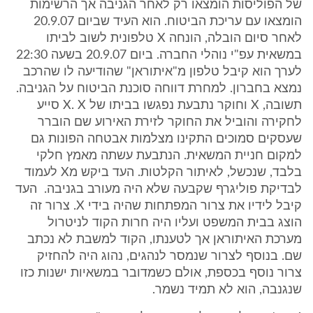
של הפוליסות הומצאו רק לאחר הגניבה אך הרשימות
הומצאו עם עריכת הביטוח. הוא העיד שביום 20.9.07
לאחר סיום הובלה, הונחה X טלפונית לשוב לביתו
במשאית עפ"י נוהלי החברה. ביום 20.9.07 בשעה 22:30
לערך הוא קיבל טלפון מ"איתוראן" שהודיעה לו שהרכב
נמצא בחברון. למחרת דווחה סוכנת הביטוח על הגניבה.
תשובה, X וחוקר נתבעת נפגשו בביתו של X. X סייע
לחקירה והוביל את החוקר לזירת האירוע שם הוברר
שעסקים סמוכים התקינו מצלמות אבטחה הפונות גם
למקום חניית המשאית. הנתבעת עשתה מאמץ חלקי
בלבד, שנכשל, לאיתור הקלטות. העד ביקש מX לעמוד
לבדיקת פוליגרף שקבעה שלא היה מעורב בגניבה. העד
קיבל לידיו את צרור המפתחות שהיה בידי X. צרור זה
הוצג בבית המשפט ועליו היה חרות הקוד לניטרול
מערכת האיתוראן אך לטענתו, הקוד למשבת לא נכתב
שם. בנוסף לצרור שנמסר לנהגים, נהוג היה להחזיק
צרור נוסף בכספת, אולם כשמדובר במשאיות ישנות כזו
שנגנבה, הוא לא תמיד נשמר.