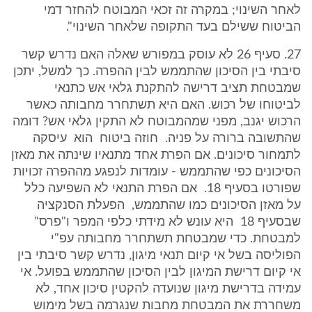
לאחר השינוי; במקרה זה זכאי המבוטח להחזר דמי
הביטוח ששילם בעד התקופה שלאחר השינוי".
27. סעיף 26 לא עוסק במפורש שאלה האם נדרש קשר
סיבתי בין הסיכון שהתממש לבין ההפרה. כך למשל, יתכן
שמבטחת תציב דרישה להתקנת גלאי אש כתנאי
לביטוחו של רכוש. האם היא תשתחרר מחבותה כאשר
הרכוש יגנב, מפני שמהמבוטח לא התקין גלאי אש? דומה
שהתשובה ברורה על פניה. חוזה ביטוח הוא עיסקה
לתמחור סיכונים. אם הפרת אחד מתנאיו שינתה את מאזן
הסיכונים כפי שהתממש - עומדות לנפגע מההפרה זכויות
שפורטו בסעיף 18. אם הפרת התנאי לא השפיעה כלל
על מאזן הסיכונים כמו שהתממש, הפעלת הסנקציה
שבסעיף 18 היא עונש לא מידתי כלפי המפר ו"פרס"
למבטחת. כדי שמבטחת תשתחרר מחבותה עפ"י
הפוליסה בשל אי קיום תנאי מיגון, נדרש קשר סיבתי בין
אי קיום דרישת המיגון לבין הסיכון שהתממש בפועל. אי
עמידה בדרישת מיגון שנועדה להקטין סיכון אחד, לא
משחררת את המבטחת מחבות שנגרמה בשל מימוש