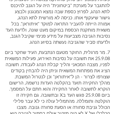
להתגבר על מערכת "ביטחונית" היה על הגנב להיכנס
לתא הנהג, לפרוץ כספת שבה נמצא המנגנון ולבצע
גישור שיעקוף אותו. כניסה לא מורשית לתא הנהג,
אמורה הייתה להעביר התראה למוקד "איתוראן". בכל
משאית מותקנת הכספת במיקום מעט שונה, ולדעת העד
נסיבות הגניבה מצביעות על מידע פנימי שקיבל הגנב,
ולדעתו סביר שהגניבה נעשתה בסיוע הנהג.
7. מר מרגלית, החוקר מטעם הנתבעת, העיד שחקר ביום
25.9.08 את תשובה על נסיבות האירוע, פעילות המשאית
לפניו, מצבה המכאני והליך קבלת הנהג לעבודה. תשובה
הציג את מפתחות המשאית וניתן היה להבחין בקודים
שצורפו לצרור - הן ל"איתוראן" וכן לנטרול המשבת.
מהלך החקירה תועד בהקלטה העדות נרשמה, הרישום
הוקרא לתשובה לאחר החקירה והוא חתם על המסמך.
ביום 25.9.08 פגש העד בX ובתשובה. גם חקירה זו
הוקלטה ותומללה. מהתמליל עולה כי לX עבר פלילי
הכולל גניבת סחורה או הסעת סחורה גנובה. מצבו
הכלכלי של X לא היה מזהיר אולם בסמוך לגניבה הוא