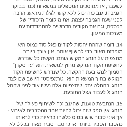
לשעבר, או ממוסכים המטפלים במשאיות (כמו בבוקר
הגניבה). גנב כזה יכול ללא קושי לגלות מראש, הרבה
לפני שעת הגניבה עצמה, את מיקומה ה"סודי" של
הכספת, וגם את הקודים הדרושים להתמודדות עם
מערכות המיגון.
14. דומה שההתייחסות לקודים כאל סוד כמוס היא
מופרזת מאוד. כדי לחשוף אותם, אין צורך ביותר
מתצפית על הנהג המקיש אותם: הקשת כל שנדרש
לחשיפת הקוד המוקש מחוץ למשאית הוא "עד סקרן"
הסמוך לנהג בעת ההקשה. כל שנדרש לחשיפת הקוד
המוקש בתוך המשאית הוא "טרמפיסט" היושב שם לצד
הנהג. בהחלט יתכן שתצפיות אלה נעשו עוד לפני שהחל
הנהג X לעבוד אצל התובעת.
15. הנתבעת טוענת, שהגנב זכה לשיתוף פעולה של
הנהג. אין ספק שזה יכול להיות אחד ההסברים לאירוע -
אך איני סבור שיש בסיס כלשהו בראיות כדי לראותו
כהסבר הסביר ביותר, או כהסבר סביר מאוד בכלל. לא