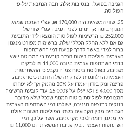
הגניבה בפועל. בנסיבות אלה, חבה הנתבעת על-פי
הפוליסה.
35. שווי המשאית היה 170,000 ₪, עפ"י הערכת שמאי.
המנוף בוטח אך ימים לפני הגניבה עפ"י שווי של
252,000 ₪ הרשימות לפוליסות הומצאו לידי התובעת
גם אם ללא החלק הכללי שלה. ברשימות מפורט מנגנון
ברור למדי באשר לדרך קביעת דמי ההשתתפות
העצמית. פוליסת ביטוח הרכב קובעת כי המבוטח יישא
בדמי השתתפות עצמית בגובה 11,000 ₪ לנזקים
מגניבה. בפוליסת ביטוח צמ"ה נקבע כי ההשתתפות
העצמית הרלוונטית לפרק זה של הרחבת כיסוי גניבה,
פריצה ונזק בזדון יעמדו על 20% מהנזק אך לא יפחתו
מסך 4,000 $ ולא יעלו על 25,000$. עוד קובעת הרשימה
המצורפת לפוליסת ביטוח המנוף שככל שלא מדובר
בנזקים כתוצאה מגניבה, ישולמו דמי השתתפות העצמית
הגבוהים מבין הקבועים בשתי הפוליסות השונות אולם
אין מנגנון דומה לגבי נזקי גניבה. אשר על כן, דמי
השתתפות העצמית בגין גניבת המשאית הם 11,000 ₪