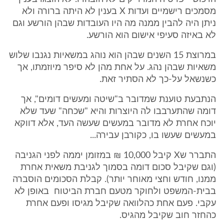
מסמכים רישמיים ועדות X בענין לא היתה ברורה ולא
ניתן היה להבין ממנה מה היו העובדות שבהן הורשע וגם
לא באיזה סעיפי אישום הוא הורשע.
במרוצת 15 השנים שבהן הוא נוהג במשאיות נגנבו שלוש
משאיות שבהן נהג. על אחת מהן לא סיפר מיוזמתו, אך
כשנשאל על-כך לא הסתיר זאת.
הנתבעת טוענת שמדובר ב"שיטה ומעשים דומים", אך
דומה שהתערבבו לה היוצרות והיא "שכחה" שעד שלא
יוכח אחרת לא מדובר במעשים שעשה העד, אלא דווקא
במעשים שעשו בו, כקורבן עבירה...
התברר שX קיבל 10,000 ₪ במזומן יממה לפני הגניבה
(וגם שקיבל סכום דומה בסמוך לגניבת משאית אחרת
ממנו, חודש וחצי מאוחר יותר). קבלת הסכומים הוסברה
בבית-המשפט ולחוקר מטעם חברת הביטוח באופן לא
עקבי. פעם אחת כהלוואה שקיבל מגיסו ופעם אחרת
כהחזר חוב שקיבל מהגיס.