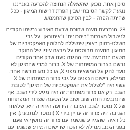
סיכון אחר. מכאן, שהשאלה הנחוצה להכרעה בענייננו
נוגעת לקשר הסיבתי שבין הפרת דרישות המיגון - ככל
שהיתה הפרה - לבין הסיכון שהתממש.
28. הנתבעת טענה שהוכח שבעת האירוע נרשמו הקודים
לניטרול מערכות "ביטכונית" ו"איתוראן" על גבי
השלט-רחוק באופן שנשללה לחלוטין האפקטיביות של
המיגון. הטענה מבוססת על מראה עיניו של החוקר
מטעם הנתבעת. עדי ההגנה טענו שרק אחד הקודים
נרשם בצרור המפתחות של X. ברור למדי שהמיגון לא
נועד להגן על המשאית מפני X, או כל נהג מורשה אחר.
ממילא, רישום הצפנים על גבי צרור המפתחות של X
עשוי היה "לשלול את האפקטיביות של המיגון" לטובת
הגנב, רק אם צרור מפתחות זה היה מגיע לידי הגנב. אף
שהנתבעת חזרה שוב ושוב על הטענה שצרור המפתחות
של X נמסר לגנב, העובדה הידועה היחידה היא, שלאחר
הגניבה היה צרור זה עדיין בידי X (ונמסר לנתבעת). אין
כל ראיה שהמידע שנשמר עם צרור זה נחשף אי פעם
בפני הגנב. ממילא לא הוכח שרישום המידע שנשמר עם