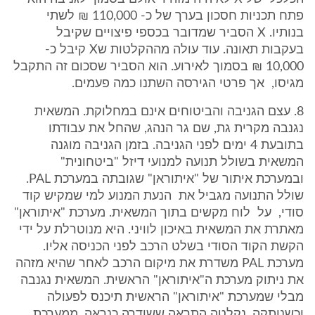
פתח תכניות חסכון בערך של כ- 110,000 ₪ לשתי
בנותיו. X הסביר שמדובר בכספי פיצויים שקיבל
בעקבות תאונה. עוד עולה מההקלטות שX קיבל כ-
10,000 ₪ בסמוך לאירוע. הוא הסביר שסכום זה התקבל
מגיסו, אך פרטי הגירסה השתנו כמה פעמים.
8. עצם הגניבה והביטוחים אינם במחלוקת. המשאית
נגנבה מקרית גת, שם גר הנהג, שהחל את עבודתו
בתובעת 4 ימים לפני הגניבה. בזמן הגניבה מוגנה
המשאית בשולל תנועה למנועי דיזל "ביטחונית"
ובמערכת איתור של "איתוראן" שגובתה במערכת PAL.
שולל התנועה מגביל את הנעת המנוע למי שמקיש קוד
סודי, על לוח מקשים בתוך המשאית. מערכת "איתוראן"
מאתרת את המשאית באיכון לוויני. היא מנוטרלת על ידי
הקשת הקוד הסודי בשלט הרכב לפני הכניסה אליו.
מערכת PAL משדרת את מיקום הרכב לאחר שהיא מזהה
את ניתוק מערכת ה"איתוראן" הראשית. המשאית נגנבה
מבלי שמערכת "איתוראן" הראשית תיכנס לפעולה
וכשנותקה, נקלטה התראה ששודרה כנראה, ממערכת