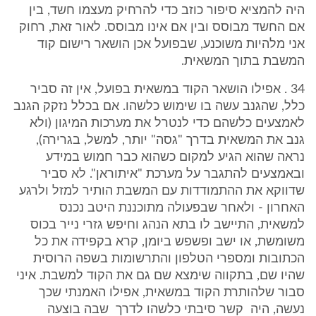
היה להמציא סיפור כוזב כדי להרחיק מעצמו חשד, בין
אם החשד מבוסס ובין אם אינו מבוסס. לאור זאת, רחוק
אני מלהיות משוכנע, שבפועל אכן הושאר רישום קוד
המשבת בתוך המשאית.
34 . אפילו הושאר הקוד במשאית בפועל, אין זה סביר
כלל, שהגנב עשה בו שימוש כלשהו. אם בכלל נזקק הגנב
לאמצעים כלשהם כדי לנטרל את מערכות המיגון (ולא
גנב את המשאית בדרך "גסה" יותר, למשל, בגרירה),
נראה שהוא הגיע למקום כשהוא כבר חמוש במידע
ובאמצעים להתגבר על מערכת "איתוראן". לא סביר
שדווקא את ההתמודדות עם המשבת הותיר למזל ולרגע
האחרון - ולאחר שבפעולה מתוכננת היטב נכנס
למשאית, התיישב לו בתא הנהג וחיפש גזרי נייר בכוס
משומשת, או ישב ופשפש ביומן, קרא בקפידה את כל
הכתובות ומספרי הטלפון והתרשומות בשפה הרוסית
שהיו שם, בתקווה שימצא שם גם את הקוד למשבת. איני
סבור שלהותרת הקוד במשאית, אפילו האמנתי שכך
נעשה, היה קשר סיבתי כלשהו לדרך שבה בוצעה