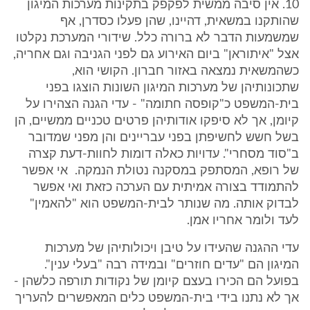
10. אין סיבה ממשית לפקפק בתקינות מערכות המיגון
שהותקנו במשאית, דהיינו, שהן פעלו כסדרן, אף
שמשמעות הדבר לא ברורה כלל. שידורי המערכת נקלטו
אצל "איתוראן" ביום האירוע גם לפני הגניבה וגם אחריה,
כשהמשאית נמצאה באזור חברון. הקושי הוא,
שתכונותיהן של מערכות המיגון השונות הוצגו בפני
בית-המשפט כ"קופסה חתומה" - עדי הגנה הצהירו על
קיומן, אך לא סיפקו אודותיהן פרטים טכניים ממשיים, הן
בשל חשש לחשיפתן בפני עבריינים והן מפני שמדובר
ב"סוד מסחרי". עדויות כאלה דומות לחוות-דעת קצרה
של רופא, המסתפק במסקנה נטולת הנמקה. אי אפשר
להתמודד בצורה אמיתית עם הערכה כזאת ואי אפשר
לבדוק אותה. מה שנותר לבית-המשפט הוא "להאמין"
לעד ולומר אחריו אמן.
עדי ההגנה שהעידו על טיבן ויכולותיהן של מערכות
המיגון הם "עדים חוזרים" ובמידה רבה "בעלי ענין".
בפועל הם הכירו בעצם קיומן של נקודות תורפה כלשהן -
אך לא נתנו בידי בית-המשפט כלים המאפשרים להעריך