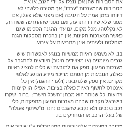
את הסבירות שהן אכן נוצלו על-ידי הגנב, או את
הסבירות שהמערכות "עבדו", אך מסיבה כלשהי לא
דיווחו בזמן אמת על הגניבה (אם מפני שלא פעלו, אם
מפני שלא שידרו התרעה, ואם מפני שההתרעה ששודרה,
לא נקלטה). מכל מקום, גם עדי ההגנה הסכימו שגם
כאשר המערכות תקינות, אין הן בהכרח מספקות הגנה
מוחלטת ולעיתים אינן מתריעות על אירוע.
11. לא נשמעו ראיות ממשיות בנוגע לאפשרות שיש
גנבים מיומנים (או מצויידים היטב) היודעים להתגבר על
מערכות המיגון. ספק אם לתובעת יש כלים להציג ראיות
כאלה, הנובעות מן הסתם מריכוז מידע הנוגע לאלפי
מקרים. אין ספק שלנתבעת (ולעדי ההגנה) אין כל
אינטרס לחשוף ראיות כאלה בציבור, אפילו הן קיימות
וידועות. כל שנותר הוא מבחן "השכל הישר": ברור שקרו
בישראל מקרים שבהם מערכות המיגון מתפקדות, כלי
רכב נגנבים ולא נקבע שהגנבים נהנו מ"שיתוף פעולה"
של בעלי הרכב או המחזיקים בו.
מדובר במערכות אלקטרוניות המנוטרלות ע"י שידור אות