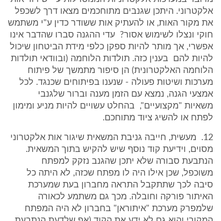
אלקטרוני. היתכן שגנבים מתוחכמים מצאו דרך לשכפל
את מקור האות, או להעתיק אות ששודר כדין ע"י משתמש
חוקי ונצלו לשימוש אסור? עדי ההגנה סברו שהדבר אינו
אפשרי, אך מותר להיות ספקן כלפי מידת הביטחון שיכול
להיות להם בענין כזה. תולדות הלוחמה (ובוודאי תולדות
הלוחמה האלקטרונית) הן סיפור מתמשך של פיתוח
מערכות ושיטות פעולה - שנענו בפיתוחים שכנגד. לכל
אמצעי הגנה, נמצא עם הזמן מענה וברור שלגנבי
משאיות "מקצועיים", בהחלט עשויים להיות מניע ומימון
לפתח או להשיג ציוד מתוחכם.
12. מעשית, חייבה גניבת המשאית שיגור אות אלקטרוני
מסוים, וידיעת קוד נוסף שיש להקיש בתוך המשאית.
הנתבעת סבורה שלא יתכן שהגנב נזקק למפתח
משוכפל, שכן אילו היה לו מפתח שכזה, לא היתה כל
סיבה לכך שתתקבל התראה מחברון בעת שמערכת
האיתור פורקה וחובלה. מכך גם משתמע לכאורה
שלמפרק מערכת "איתוראן" בחברון לא היה המפתח
המקורי והוא גם לא ידע את הקוד (אף שלדעת הנתבעת,