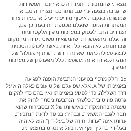
מצאתי שהנתבעת התמודדה כראוי עם האפשרויות
שהגניבה בוצעה ע"י גנב מתוחכם ומצוייד היטב, או
שנעשתה בעקבות איסוף מודיעיני יעיל, או בעזרת צרור
המפתחות הנוסף שנעלם מכספת התובעת. כך גם,
הצדדים הרבו לעסוק במערכות מיגון אלקטרוניות
והתעלמו מהאפשרות שהמשאית פשוט נגררה מהמקום
שבו חנתה. לא הובאו כל ראיות באשר ליכולת הטכנית
לבצע פעולה כזאת, שאינה דורשת "שיתוף פעולה" של
הנהג ולכאורה אינה מושפעת כלל מפעולתן של מערכות
המיגון.
16. חלק מרכזי בטיעוני הנתבעת הופנה לפגיעה
באמינותו של X, אלא שפועלם של טיעונים כאלה הוא על
דרך השלילה, כדי לפגוע באמינותו ואין בהם כדי להקים
גרסה פוזיטיבית כלשהי. הנתבעת ניסתה לחזק את
טענתה בהתמקדות באישיותו של X ובסבירות שהוא
חבר לגנבי המשאית. ונבהיר: בניגוד לדעת הנתבעת,
עדותו אינה "עדות יחידה של בעל-דין". הוא לא היה
בעל-דין בהליך ואף אינו בעל אינטרס בתוצאותיו.