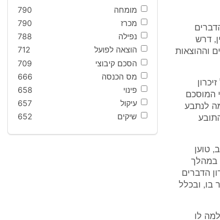
מומחה
790
מכרז
790
הדברים
נפילה
788
ן, דרש
הוצאה לפועל
712
ע בסעיף 16 לזיכרון הדברים וההוצאות
הסכם קיבוצי
709
מס הכנסה
666
יכרון
פינוי
658
י המוסכם
עיקול
657
 ששולמה לנתבע
שיקים
652
 ששילם התובע
, טוען
ם במהלך
ון הדברים
 בו, ובכלל
מה לו