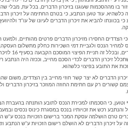
ניו ע"י התובע והמתווך, כי אין בזיכרון הדברים כדי לחייבו כל
ור בו מההסכמות שעוגנו בזיכרון הדברים, בכל עת, מבלי שה
 כלשהיא. עוד טוען הנתבע, כי בטרם החתימה על זיכרון הדבר
כי בכוונתו להביא את זיכרון הדברים לעיונו של עו"ד ולהיווע
ה.
כי הצדדים החסירו מזיכרון הדברים פרטים מהותיים, ולמעט
 למחיר הנכס ולגביית דמי השכירות כחלק מתשלום העסקה,
דבר בין הצדדים, ובכלל זה תנ
כלל זיכרון הדברים לכדי הסכם מחייב, וככזה היה הנתבע ר
כות את התובע בפיצוי כלשהוא.
 זיכרון הדברים לא יצר קשר חוזי מחייב בין הצדדים, משום שה
ם קשורים רק עם חתימת החוזה המוזכר בזיכרון הדברים ולא ע
 וטוען, כי הסכמתו למכירת הנכס לתובע הותנתה בהעברת הב
ל והנתבע רכש את זכויותיו בנכס במסגרת כינוס נכסים ובמע
ברים טרם הושלמה עסקת המכר ברישום הזכויות בנכס ע"ש ה
על זיכרון הדברים לא הושלם רישום הזכויות ע"ש הנתבע וז