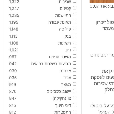
שכירות
1,322
 הנתבע את הנכס
קטינים
1,247
התיישנות
1,235
תאונת עבודה
1,195
טול זיכרון
התובע במעמד
פוליסה
1,148
בנק
1,113
רשלנות
1,108
דיון
1,021
ר יניב נחום
משרד הפנים
967
תביעות רשלנות רפואית
942
ארנונה
939
גן את
ערר
935
געים לעסקת
מי שכירות
מעצר
919
ת כחלק
יישוב סכסוכים
870
צו (חקיקה)
847
דיני חינוך
815
ע על ביטולו
התפטרות
812
אל הפועל