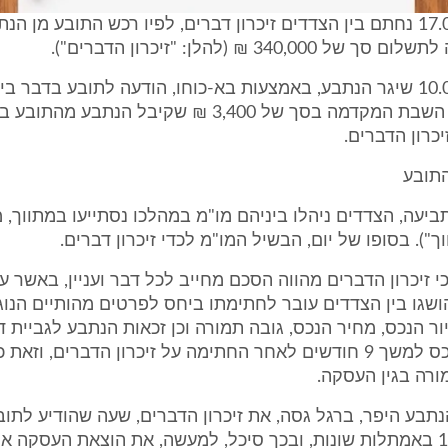
ביום 17.02.2010 נחתם בין הצדדים זיכרון דברים, לפיו רכש התובע מן
340,000 ₪ (להלן: "זיכרון הדברים").
ביום 10.03.2010 שיגר הנתבע, באמצעות בא-כוחו, הודעה לתובע בדבר בי
הדברים, תוך השבת המקדמה בסך של 3,400 ₪ שקיבל הנתבע מ
כרון הדברים.
התובע
ביעה, הצדדים ניהלו ביניהם מו"מ במהלכו נסתייעו במתווך, מ
ך"). בסופו של יום, הבשיל המו"מ לכדי זיכרון דברים.
י זיכרון הדברים מהווה הסכם מחייב לכל דבר ועניין, באשר עי
שגו בין הצדדים עובר לחתימתו ביחס לפרטים מהותיים הנו
יור הנכס, מחיר הנכס, גובה תמורה וכן זכאות הנתבע לגביית ד
מהשוכרת בנכס למשך 9 חודשים לאחר החתימה על זיכרון הדברים, וזא
רה בגין העסקה.
הנתבע היפר, ברגל גסה, את זיכרון הדברים, שעה שהודיע לתוב
ביום 10.03.10 באמתלות שונות, ובכך סיכל, למעשה, את הוצאת העסקה 