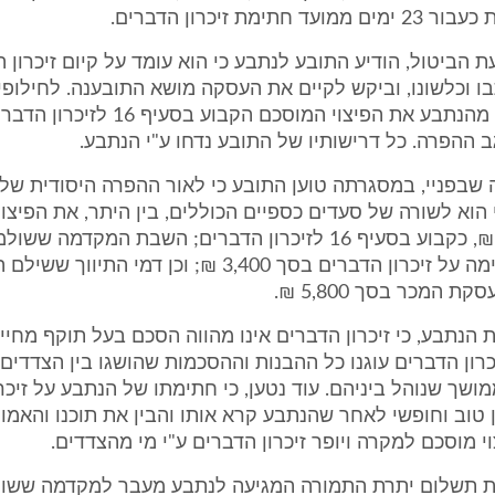
 חתימת זיכרון הדברים.
 הביטול, הודיע התובע לנתבע כי הוא עומד על קיום זיכרון 
בו וכלשונו, וביקש לקיים את העסקה מושא התובענה. לחילופי
התובע לקבל מהנתבע את הפיצוי המוסכם הקבו
ב ההפרה. כל דרישותיו של התובע נדחו ע"י הנתבע.
שבפניי, במסגרתה טוען התובע כי לאור ההפרה היסודית של ז
 הוא לשורה של סעדים כספיים הכוללים, בין היתר, את הפיצו
בסך 34,000 ₪, כקבוע בסעיף 16 לזיכרון הדברים; השבת המקדמה
במעמד החתימה על זיכרון הדברים בסך 3,400 ₪; וכן דמי התיווך
ת המכר בסך 5,800 ₪.
הנתבע, כי זיכרון הדברים אינו מהווה הסכם בעל תוקף מחייב
כרון הדברים עוגנו כל ההבנות וההסכמות שהושגו בין הצדדי
מושך שנוהל ביניהם. עוד נטען, כי חתימתו של הנתבע על זיכר
טוב וחופשי לאחר שהנתבע קרא אותו והבין את תוכנו והאמור
י מוסכם למקרה ויופר זיכרון הדברים ע"י מי מהצדדים.
ת תשלום יתרת התמורה המגיעה לנתבע מעבר למקדמה ששול