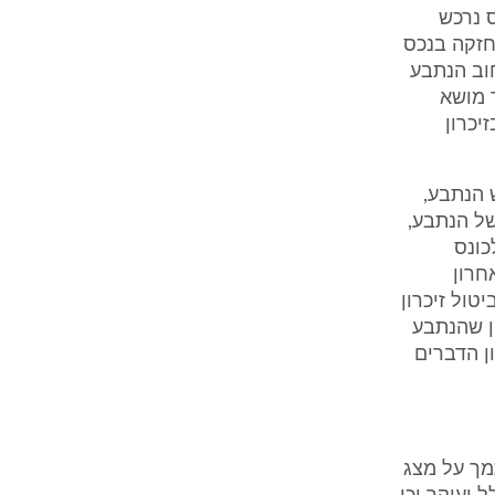
ס נרכש
חזקה בנכס
חוב הנתבע
 מושא
יכרון
 הנתבע,
של הנתבע,
כונס
חרון
טול זיכרון
ן שהנתבע
ן הדברים
מך על מצג