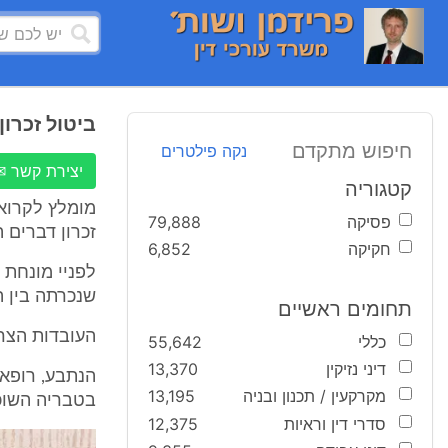
ביטול זכרו
חיפוש מתקדם
נקה פילטרים
יצירת קשר ✉
קטגוריה
מומלץ לקרוא
פסיקה
79,888
זכרון דברים 
חקיקה
6,852
שנכרתה בין הצדדי
תחומים ראשיים
העובדות הצרי
כללי
55,642
דיני נזיקין
13,370
מקרקעין / תכנון ובניה
13,195
בטבריה השוכן ברח' אילת 1 והידוע כחלקות
סדרי דין וראיות
12,375