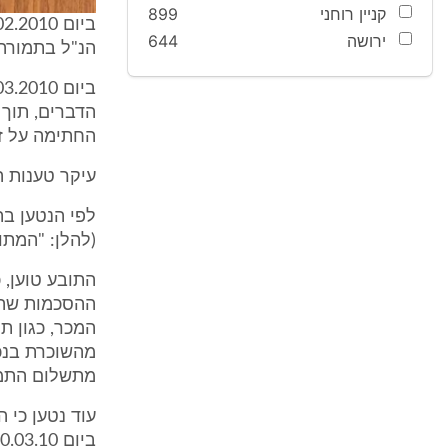
קניין רוחני
899
ירושה
644
הנ"ל בתמורה לתשלום סך של 
החתימה על זי
עיקר טענות 
לפי הנטען בת
(להלן: "המתוו
התובע טוען, כ
ההסכמות שהו
המכר, כגון ת
מתשלום התמו
עוד נטען כי 