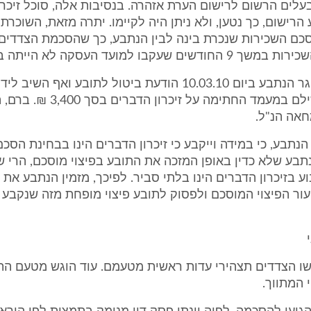
עלים הרשום לרישום הערת אזהרה. בנסיבות אלה, סוכל זיכרו
 הרישום, כך נטען, ולא ניתן היה לקיימו. יתרה מזאת, השוכרת
כם השכירות שנכרת בינה לבין הנתבע, כך שהסכמת הצדדים 
 שעקבו למועד העסקה לא הייתה ברת קיימא.
לאור זאת, שיגר הנתבע ביום 10.03.10 הודעת ביטול לתובע ואף השיב 
המקדמה ששילם במעמד החתימה על זיכרון
אה הנ"ל.
 הנתבע, כי במידה וייקבע כי זיכרון הדברים הינו בבחינת הסכ
תבע שלא כדין באופן המזכה את התובע בפיצוי מוסכם, הרי ש
 בזיכרון הדברים הינו בלתי סביר. לפיכך, מזמין הנתבע את
ר הפיצוי המוסכם ולפסוק לתובע פיצוי מופחת מזה שנקבע ב
ישו הצדדים תצהירי עדות ראשית מטעמם. עוד הוגש מטעם הת
 המתווך.