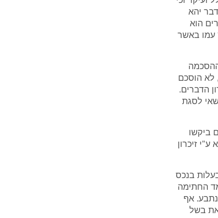
ל ועיקר וכי
דבר יהא
ים הוא
ץ עמו באשר
 ההסכמה
 לא הוסכם
יית הפיצוי המוסכם הקבועה בסעיף 16 לזיכרון הדברים.
שאי לסגת
ם ביקשו
"י זיכרון
עלות בנכס
מד החתימה
נתבע. אף
את בשל