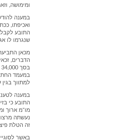
ומימושה, וזאת כעבור 23 ימים ממועד
במענה להודעת
ואכיפתו, ככת
שנגרמו לו אג
מכאן התביעה 
הדברים, זכאי
למתווך בגין עסק
במענה לטענת 
התובע כי בזי
מו"מ ארוך ומ
נעשתה מרצון 
זה הטלת פיצו
באשר לסוגיי