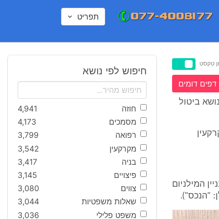
תפריט
ן טקסט
חיפוש לפי נושא
דפים דומים
ושא ביטול
חוזה
4,941
מסמכים
4,173
כר מקרקעין
רפואה
3,799
מקרקעין
3,542
בניה
3,417
פיצויים
3,145
ו בעל זכות החזקה ב- 2 חנויות בבניין המילניום
צווים
3,080
שאלות משפטיות
3,044
משפט פלילי
3,036