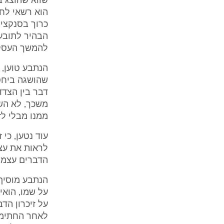
שווא שהוצג בפ
הוא רשאי לחז
כרוך בסנקציה
הבהיר לתובע 
להמשך העסק
הנתבע טוען, 
שהושגה ביחס
משכך, לא השת
ממנו מבלי לז
עוד נטען, כי
לראות את עצמ
הדברים עצמו.
הנתבע מוסיף
על שמו, הואי
על זיכרון הד
לאחר החתימה 