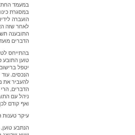
במעמד החתימה
במסגרת כינוס
הועברה לידיו
לאחר שזה האח
התובענה תשול
הדברים מועד
בהתייחס לטענ
טוען התובע כ
יטפל ברישום 
הנכסים. עוד 
להעביר את מל
הדברים, הרי 
ניהל עם התוב
ואף קודם לכן
עיקר טענות 
הנתבע טוען, 