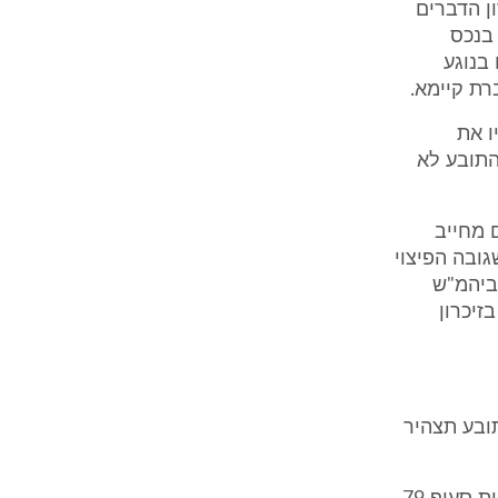
ן הדברים
 בנכס
בנוגע
לידיו את
 הדברים בסך 3,400 ₪. ברם, התובע לא
ם מחייב
גובה הפיצוי
 ביהמ"ש
זיכרון
ובע תצהיר