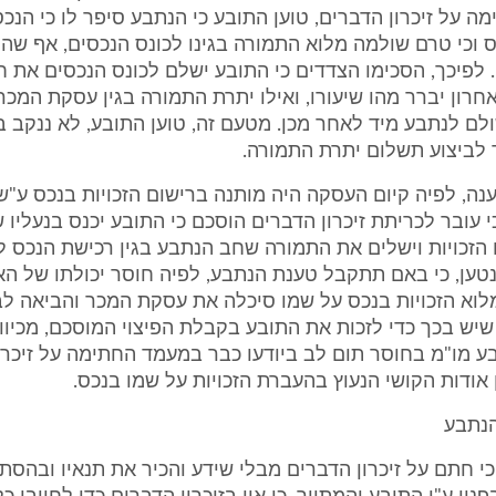
 על זיכרון הדברים, טוען התובע כי הנתבע סיפר לו כי הנכ
 וכי טרם שולמה מלוא התמורה בגינו לכונס הנכסים, אף שה
. לפיכך, הסכימו הצדדים כי התובע ישלם לכונס הנכסים את 
רון יברר מהו שיעורו, ואילו יתרת התמורה בגין עסקת המכר
ם לנתבע מיד לאחר מכן. מטעם זה, טוען התובע, לא ננקב בז
 לביצוע תשלום יתרת התמורה.
ה, לפיה קיום העסקה היה מותנה ברישום הזכויות בנכס ע"ש
י עובר לכריתת זיכרון הדברים הוסכם כי התובע יכנס בנעליו 
הזכויות וישלים את התמורה שחב הנתבע בגין רכישת הנכס ל
נטען, כי באם תתקבל טענת הנתבע, לפיה חוסר יכולתו של הא
וא הזכויות בנכס על שמו סיכלה את עסקת המכר והביאה לבי
שיש בכך כדי לזכות את התובע בקבלת הפיצוי המוסכם, מכיוו
ע מו"מ בחוסר תום לב ביודעו כבר במעמד החתימה על זיכרו
 אודות הקושי הנעוץ בהעברת הזכויות על שמו בנכס.
הנתבע
כי חתם על זיכרון הדברים מבלי שידע והכיר את תנאיו ובהסת