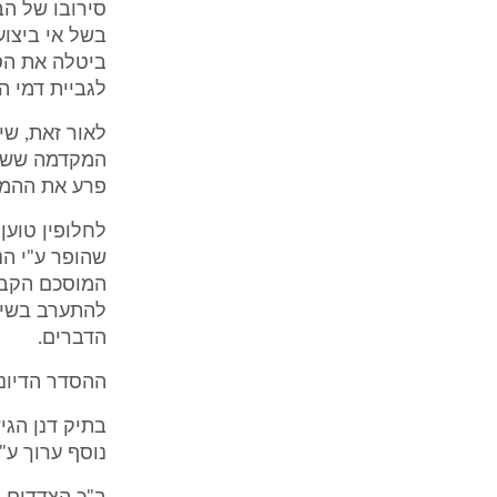
סירובו של הב
בשל אי ביצוע
ביטלה את הס
לגביית דמי השכירות במשך 9 החודשים
פרע את ההמח
לחלופין טוען
שהופר ע"י הנ
המוסכם הקבוע
להתערב בשיעו
הדברים.
ההסדר הדיוני
בתיק דנן הג
נוסף ערוך ע"י