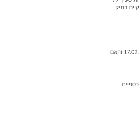
ב"כ הצדדים הגיעו להסכמה, לפיה יינתן פסק דין מנומק בתמצית לפי הוראות סעיף 79
ך על החומר הקיים בתיק
מהן נסיבות החתימה על זיכרון הדברים שנערך ונחתם בין הצדדים ביום 17.02.10 והאם
כספיים