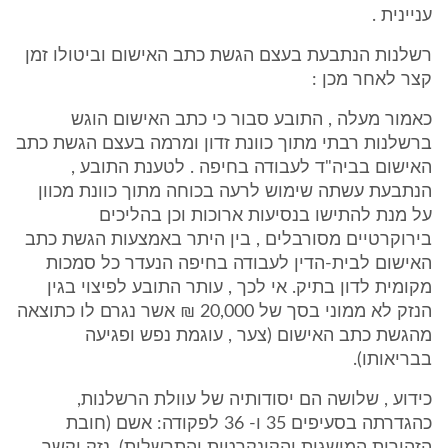
עניינית .
רשלנות הנתבעת בעצם הגשת כתב האישום וביטולו זמן
קצר לאחר מכן :
כאמור מעלה , התובע סבור כי כתב האישום הוגש
ברשלנות רבתי מתוך כוונת זדון ומרמה בעצם הגשת כתב
האישום בביה"ד לעבודה בחיפה . לטענת התובע ,
הנתבעת עשתה שימוש לרעה בכוחה מתוך כוונת מכוון
על מנת להתישו בנסיעות ארוכות וכן בהליכים
בירוקרטיים מסורבלים , בין היתר באמצעות הגשת כתב
האישום לבית-הדין לעבודה בחיפה הנעדר כל סמכות
מקומית לדון בתיק. אי לכך , עותר התובע לפיצוי בגין
הנזק לא ממוני בסך של 20,000 ₪ אשר נגרם לו כתוצאה
מהגשת כתב האישום (צער , עוגמת נפש ופגיעה
בבריאותו).
כידוע , שלושה הם יסודותיה של עוולת הרשלנות,
כהגדרתה בסעיפים 35 ו- 36 לפקודה: אשם (חובת