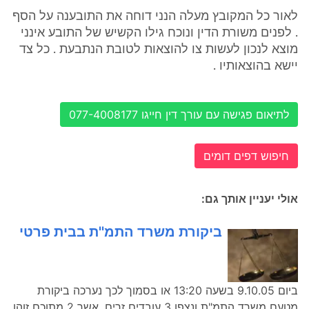
לאור כל המקובץ מעלה הנני דוחה את התובענה על הסף
. לפנים משורת הדין ונוכח גילו הקשיש של התובע אינני
מוצא לנכון לעשות צו להוצאות לטובת הנתבעת . כל צד
יישא בהוצאותיו .
לתיאום פגישה עם עורך דין חייגו 077-4008177
חיפוש דפים דומים
אולי יעניין אותך גם:
ביקורת משרד התמ''ת בבית פרטי
ביום 9.10.05 בשעה 13:20 או בסמוך לכך נערכה ביקורת
מטעם משרד התמ"ת ונצפו 3 עובדים זרים, אשר 2 מתוכם זוהו