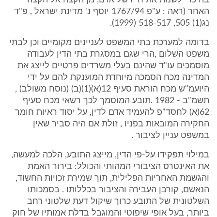
בה כדי לשנות את חייו של אדם, מן הקצה אל הקצה
האחר (ראה : ע"פ 1767/94 יוסף נ' מדינת ישראל , פ"ד
נג(1) 505, 518-517 (1999).
בדומה למערכת בתי המשפט לעניינים מקומיים וכן לבתי
משפט השלום ,הרי שגם במסגרת בתי הדין לעבודה
מוסמכים עו"ד שהינם בעלי משרדים פרטיים לייצג את
המדינה מכח הסמכה מיוחדת המוענקת להם על ידי
היועמ"ש מכח הוראת סעיף 12(א)(1)(ב) (נוסח משולב) ,
תשמ"ב - 1982 .תובע המוסמך לכך רשאי מכח סעיף
62(א) לחסד"פ להעמיד אדם לדין, על יסוד ראיות חומר
החקירה המובאות בפניו , זולת אם היה סביר שאין
במשפט עניין לציבור .
במילוי תפקידו על-פי הדין, מייצג התובע, הלכה למעשה,
את האינטרס הציבורי המהותי והכולל: בירור האמת
והגשמת האחריות הפלילית, תוך שמירת זכויות החשוד,
הנאשם, קורבן העבירה והציבור בכללותו . בסמכותו
השלטונית של התובע כרוך שיקול דעת שלטוני רחב
ביותר, בעל אופי שיפוטי והמוגבל בדלת אמותיו של חוק