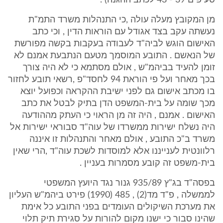
סעיפים 39 - 43 לכתב ההגנה) .
מן המקובץ מעלה עולה ,כי התנהלות משרד התמ"ת
נעשתה עקב בצד אגודל עם הוראות הדין , וכי כתב
האישום הוגש לביה"ד לעבודה בעקבות בקשה מפורשת
של הנאשם . התובע המוסמך מטעם הנתבעת אמנם לא
זומן להעיד בביהמ"ש , אולם מסתמא כי לא היה צורך
בכך מאחר ועל פי הוראת 94 לחסד"פ ,רשאי תובע לחזור
בו מכתב אישום גם לפני ישיבת ההקראה וכפועל יוצא
מכך שומה על בית-המשפט הדן בתיק לבטל את כתב
האישום . אמנם , היה זה מן הראוי כי העתק מההודעה
היה נשלח ישירות ממשרדו של עוה"ד סבוראי ישירות אל
משרד ב"כ התובע , אולם מאחר והתנהלות זו איננה
רלוונטית לענייננו אלא למוסדות לשכת עוה"ד ,הרי שאין
בית-משפט זה קובע מסמרות בעניין .
בפסה"ד בג"ץ 935/89 גנור נגד היועץ המשפטי
לממשלה , פ"ד מד(2) , 485 (1990) פירט ביהמ"ש העליון
את מערכת השיקולים העומדים בפני התובע כל אימת
שהינו סבור כי ישנו מקום להורות על סגירת תיק תלוי