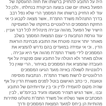
היה על התובע להחזיק ברשותו את חוזה ההעסקה של
הפועל באותו יום שבו בוצעה הביקורת בנחלתו , ולכן כל
עוד לא החזיק ברשותו את המסמך הרי שלא נפל רבב
בדרך התנהלות משרד התמ"ת , אשר מצאה לקבוע כי אי
החזקת המסמכים הרלוונטיים בחזקתו של המעסיקה
הישיר של הפועל ,מהווה עבירה מינהלית לכל דבר ועניין .
עוד גורסת הנתבעת כי עצם המצאת המסמך בשלב
מאוחר יותר איננה פוטרת את התובע מבחינת הוראות
הדין , וכי אי עמידה במועדים בהם נדרש להמציא את
המסמכים לידי משרד התמ"ת מהווה אף היא עבירה ,
אולם מאחר ולא הוטלה על התובע שום סנקציה על אף
העובדה שהמציא את המסמכים באיחור , הרי שאין כל
רלוונטיות לשאלה באיזה מועד הגיעו המסמכים
הרלוונטיים לרשות משרד התמ"ת . הנתבעת מוסיפה
וטוענת , כי כתב האישום בוטל לפנים משורת הדין על אף
שהיה מקום להעמידו לדין וכי בין עדויותיהם של התובע
ובנו , אשר הגיש תצהיר מטעמו והעיד בביהמ"ש , לבין
המכתבים אשר נשלחו אל משרד התמ"ת נתגלעו סתירות
מהותיות הן ביחס למועד המצאת המסמכים ודרך