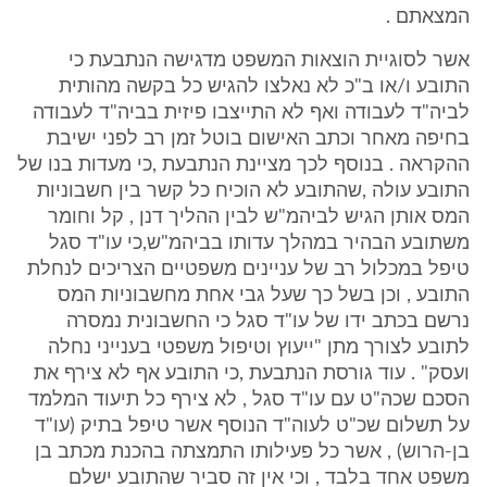
המצאתם .
אשר לסוגיית הוצאות המשפט מדגישה הנתבעת כי
התובע ו/או ב"כ לא נאלצו להגיש כל בקשה מהותית
לביה"ד לעבודה ואף לא התייצבו פיזית בביה"ד לעבודה
בחיפה מאחר וכתב האישום בוטל זמן רב לפני ישיבת
ההקראה . בנוסף לכך מציינת הנתבעת ,כי מעדות בנו של
התובע עולה ,שהתובע לא הוכיח כל קשר בין חשבוניות
המס אותן הגיש לביהמ"ש לבין ההליך דנן , קל וחומר
משתובע הבהיר במהלך עדותו בביהמ"ש,כי עו"ד סגל
טיפל במכלול רב של עניינים משפטיים הצריכים לנחלת
התובע , וכן בשל כך שעל גבי אחת מחשבוניות המס
נרשם בכתב ידו של עו"ד סגל כי החשבונית נמסרה
לתובע לצורך מתן "ייעוץ וטיפול משפטי בענייני נחלה
ועסק" . עוד גורסת הנתבעת ,כי התובע אף לא צירף את
הסכם שכה"ט עם עו"ד סגל , לא צירף כל תיעוד המלמד
על תשלום שכ"ט לעוה"ד הנוסף אשר טיפל בתיק (עו"ד
בן-הרוש) , אשר כל פעילותו התמצתה בהכנת מכתב בן
משפט אחד בלבד , וכי אין זה סביר שהתובע ישלם