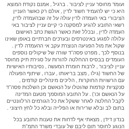
ועומד מחוסר עניין לציבור . ברגיל , אמנם נקודת המוצא
היא כי יש להעמיד חשוד לדין , אולם רק כאשר העניין
הציבורי באי העמדה לדין עולה על זה שבהעמדה לדין,
רשאי התובע להגיע למסקנה כי קיים עניין לציבור באי
העמדה לדין , ובכלל זאת כאשר הגשת כתב האישום
עלולה לפגוע באינטרסים ובערכים חברתיים באופן שאינו
שקול את מול הפגיעה הנוצרת עקב אי ההעמדה לדין .
בנוסף לכך , מפרט פסה"ד שורה של שיקולים נוספים
העומדים בבסיס ההחלטה להורות על סגירת תיק מחוסר
עניין לציבור , לרבות חומרת המעשה , נסיבותיו האישיות
של החשוד (גילו , מצב בריאותו , עברו , שיתוף הפעולה
עם הרשויות החוקרות , הליכים מינהליים קודמים ,
סנקציות קודמות שהוטלו על הנאשם וכן השלכות פסה"ד
על הנאשם וכו') . על התובע המוסמך מטעם המדינה
לקבל החלטה לאחר ששקל את כל הגורמים הרלוונטיים
בתום לב ובלא שרירות או הפלייה ובלא כל לחץ חיצוני .
בנדון דידן , מצאתי אף לדחות את טענות התובע בכל
הנוגע לחוסר תום ליבם של עובדי משרד התמ"ת