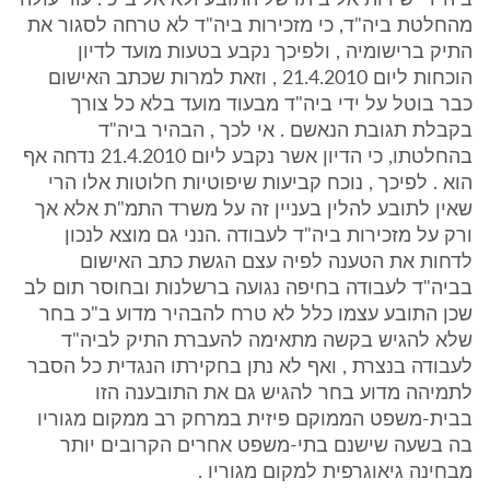
ביה"ד ישירות אל ביתו של התובע ולא אל ב"כ . עוד עולה
מהחלטת ביה"ד, כי מזכירות ביה"ד לא טרחה לסגור את
התיק ברישומיה , ולפיכך נקבע בטעות מועד לדיון
הוכחות ליום 21.4.2010 , וזאת למרות שכתב האישום
כבר בוטל על ידי ביה"ד מבעוד מועד בלא כל צורך
בקבלת תגובת הנאשם . אי לכך , הבהיר ביה"ד
בהחלטתו, כי הדיון אשר נקבע ליום 21.4.2010 נדחה אף
הוא . לפיכך , נוכח קביעות שיפוטיות חלוטות אלו הרי
שאין לתובע להלין בעניין זה על משרד התמ"ת אלא אך
ורק על מזכירות ביה"ד לעבודה .הנני גם מוצא לנכון
לדחות את הטענה לפיה עצם הגשת כתב האישום
בביה"ד לעבודה בחיפה נגועה ברשלנות ובחוסר תום לב
שכן התובע עצמו כלל לא טרח להבהיר מדוע ב"כ בחר
שלא להגיש בקשה מתאימה להעברת התיק לביה"ד
לעבודה בנצרת , ואף לא נתן בחקירתו הנגדית כל הסבר
לתמיהה מדוע בחר להגיש גם את התובענה הזו
בבית-משפט הממוקם פיזית במרחק רב ממקום מגוריו
בה בשעה שישנם בתי-משפט אחרים הקרובים יותר
מבחינה גיאוגרפית למקום מגוריו .