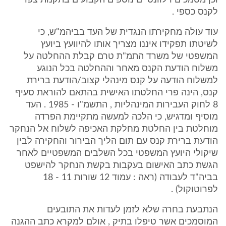
וכן מסמכים רלוונטיים נוספים הקבועים בתקנות צפוי
לקנס כספי .
עוד עולה מחקירתו הנגדית של העד בביהמ"ש, כי
לשיטתו תפקידו איננו מצריך אותו להיוועץ ביועץ
המשפטי של משרד התמ"ת טרם קבלת ההחלטה על
משלוח הודעת הקנס מאחר וההחלטה בכל הנוגע
למשלוח הודעה על קנס מינהלי קצוב/הודעת ברירת
קנס, הינה פרי החלטתו האישית בהתאם להוראת סעיף
8 לחוק העבירות המינהליות , התשמ"ו - 1985 . העד
מוסיף ומדגיש, כי הלכה למעשה מתקיימת הפרדה
מוחלטת בין החלטת מחלקת האכיפה לשלוח אל הנחקר
הודעת ברירת קנס עם תום הליך הבירור והחקירה לבין
שיקולי היועץ המשפטי בכל השלבים המשפטיים לאחר
הגשת כתב האישום בעקבות בקשת הנחקר להישפט
בביה"ד לעבודה (ראה : עמוד 12 שורות 11 - 18
לפרוטוקול) .
הנתבעת בחרה שלא לזמן לעדות את התובעים
המוסמכים אשר טיפלו בתיק , אולם למקרא כתב ההגנה