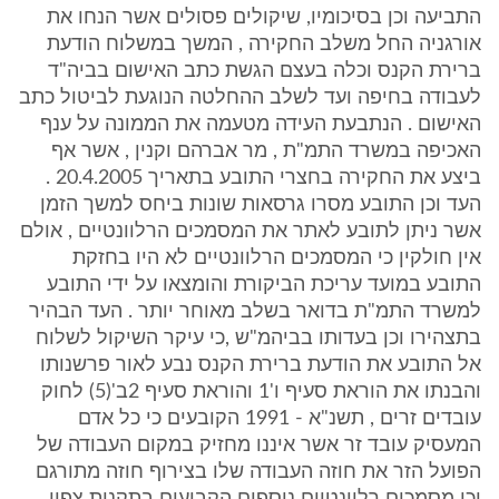
התביעה וכן בסיכומיו, שיקולים פסולים אשר הנחו את
אורגניה החל משלב החקירה , המשך במשלוח הודעת
ברירת הקנס וכלה בעצם הגשת כתב האישום בביה"ד
לעבודה בחיפה ועד לשלב ההחלטה הנוגעת לביטול כתב
האישום . הנתבעת העידה מטעמה את הממונה על ענף
האכיפה במשרד התמ"ת , מר אברהם וקנין , אשר אף
ביצע את החקירה בחצרי התובע בתאריך 20.4.2005 .
העד וכן התובע מסרו גרסאות שונות ביחס למשך הזמן
אשר ניתן לתובע לאתר את המסמכים הרלוונטיים , אולם
אין חולקין כי המסמכים הרלוונטיים לא היו בחזקת
התובע במועד עריכת הביקורת והומצאו על ידי התובע
למשרד התמ"ת בדואר בשלב מאוחר יותר . העד הבהיר
בתצהירו וכן בעדותו בביהמ"ש ,כי עיקר השיקול לשלוח
אל התובע את הודעת ברירת הקנס נבע לאור פרשנותו
והבנתו את הוראת סעיף ו'1 והוראת סעיף 2ב'(5) לחוק
עובדים זרים , תשנ"א - 1991 הקובעים כי כל אדם
המעסיק עובד זר אשר איננו מחזיק במקום העבודה של
הפועל הזר את חוזה העבודה שלו בצירוף חוזה מתורגם