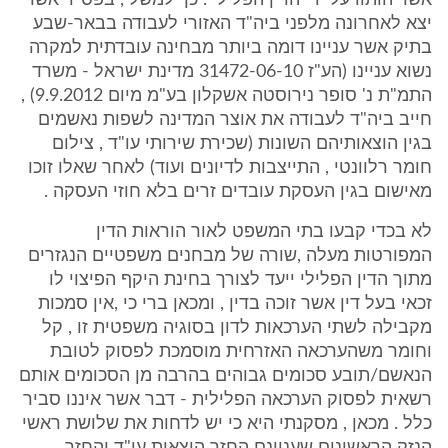
אשר הותוו על ידי הדין הפלילי . כך למשל , בפס"ד אשר
יצא לאחרונה מלפני ביה"ד האזורי לעבודה בבאר-שבע
בתיק אשר עניינו דומה ביותר מבחינה עובדתית למקרה
נשוא עניינו (הע"ז 31472-06-10 מדינת ישראל - משרד
התמ"ת נ' סופר נירוסטה אשקלון בע"מ מיום 9.9.2012) ,
חייב ביה"ד לעבודה את אוצר המדינה לשפות נאשמים
בגין הוצאותיהם השונות (שכירת שירותי עו"ד , צילום
חומר רלוונטי , התייצבות לדיונים ועוד) לאחר שאלו זוכו
מאישום בגין העסקת עובדים זרים בלא חוזי העסקה .
לא בכדי קבעו בתי המשפט לאור הוראות הדין
המפורטות מעלה ,שורה של מבחנים משפטיים הנגזרים
מתוך הדין הפלילי ייעד לצורך בחינת היקף הפיצוי לו
זכאי בעל דין אשר זוכה בדין , ומכאן ברי כי ,אין סמכות
מקבילה לשתי הערכאות לדון בסוגיה משפטית זו , קל
וחומר משהערכאה האזרחית מוסמכת לפסוק לטובת
הנאשם/תובע סכומים גבוהים בהרבה מן הסכומים אותם
רשאית לפסוק הערכאה הפלילית - דבר אשר איננו סביר
כלל . מכאן , מסקנתי היא כי יש לדחות את שלושת ראשי