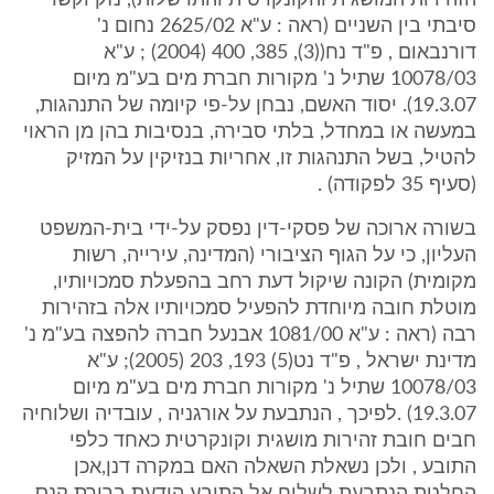
הזהירות המושגית והקונקרטית והתרשלות), נזק וקשר
סיבתי בין השניים (ראה : ע"א 2625/02 נחום נ'
דורנבאום , פ"ד נח((3), 385, 400 (2004) ; ע"א
10078/03 שתיל נ' מקורות חברת מים בע"מ מיום
19.3.07). יסוד האשם, נבחן על-פי קיומה של התנהגות,
במעשה או במחדל, בלתי סבירה, בנסיבות בהן מן הראוי
להטיל, בשל התנהגות זו, אחריות בנזיקין על המזיק
(סעיף 35 לפקודה) .
בשורה ארוכה של פסקי-דין נפסק על-ידי בית-המשפט
העליון, כי על הגוף הציבורי (המדינה, עירייה, רשות
מקומית) הקונה שיקול דעת רחב בהפעלת סמכויותיו,
מוטלת חובה מיוחדת להפעיל סמכויותיו אלה בזהירות
רבה (ראה : ע"א 1081/00 אבנעל חברה להפצה בע"מ נ'
מדינת ישראל , פ"ד נט(5) 193, 203 (2005); ע"א
10078/03 שתיל נ' מקורות חברת מים בע"מ מיום
19.3.07) .לפיכך , הנתבעת על אורגניה , עובדיה ושלוחיה
חבים חובת זהירות מושגית וקונקרטית כאחד כלפי
התובע , ולכן נשאלת השאלה האם במקרה דנן,אכן