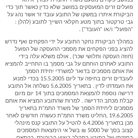
במושב פקחים מטעם משרד התמ"ת לצורך איתור
פועלים זרים המועסקים במושב שלא כדין כאשר תוך כדי
הביקורת איתרו במשקו של התובע עובד זר אשר נהג על
גבי טרקטור בתוך מטע חקלאי השייך לתובע (להלן :
"הפועל" ו/או "העובד") .
במהלך הביקורת נחקר התובע על ידי הפקחים ואף נדרש
להציג בפני הפקחים את מסמכי ההעסקה של הפועל
(חוזה העסקה ותלושי שכר) , אולם משלא עלה בידי
התובע לאתרם הוחתם על גבי מסמך בו התחייב להמציא
את אותם מסמכים בדואר למשרדי יחידת הסמך
לעובדים זרים בחיפה עד ליום 15.5.2005 בכדי למנוע
את העמדתו לדין . בתאריך 5.6.2005 נשלחה אל התובע
דרישה נוספת להמצאת המסמכים בתוך 14 יום מיום
קבלת מכתב הדרישה . למרות שהתובע המציא את אותם
מסמכים ליחידת הסמך של משרד התמ"ת בתאריך
19.6.2005 ,החליט משרד התמ"ת כעשרה חודשים לאחר
מכן בתאריך 6.4.2006 להטיל על התובע קנס מינהלי
קצוב בסך של 5000 ₪ בשל אי הימצאות המסמכים