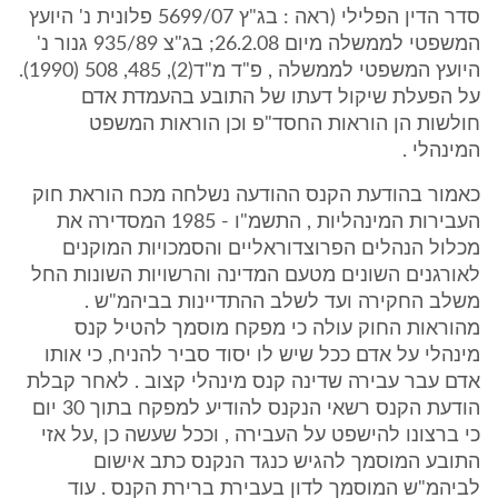
סדר הדין הפלילי (ראה : בג"ץ 5699/07 פלונית נ' היועץ
המשפטי לממשלה מיום 26.2.08; בג"צ 935/89 גנור נ'
היועץ המשפטי לממשלה , פ"ד מ"ד(2), 485, 508 (1990).
על הפעלת שיקול דעתו של התובע בהעמדת אדם
חולשות הן הוראות החסד"פ וכן הוראות המשפט
המינהלי .
כאמור בהודעת הקנס ההודעה נשלחה מכח הוראת חוק
העבירות המינהליות , התשמ"ו - 1985 המסדירה את
מכלול הנהלים הפרוצדוראליים והסמכויות המוקנים
לאורגנים השונים מטעם המדינה והרשויות השונות החל
משלב החקירה ועד לשלב ההתדיינות בביהמ"ש .
מהוראות החוק עולה כי מפקח מוסמך להטיל קנס
מינהלי על אדם ככל שיש לו יסוד סביר להניח, כי אותו
אדם עבר עבירה שדינה קנס מינהלי קצוב . לאחר קבלת
הודעת הקנס רשאי הנקנס להודיע למפקח בתוך 30 יום
כי ברצונו להישפט על העבירה , וככל שעשה כן ,על אזי
התובע המוסמך להגיש כנגד הנקנס כתב אישום
לביהמ"ש המוסמך לדון בעבירת ברירת הקנס . עוד