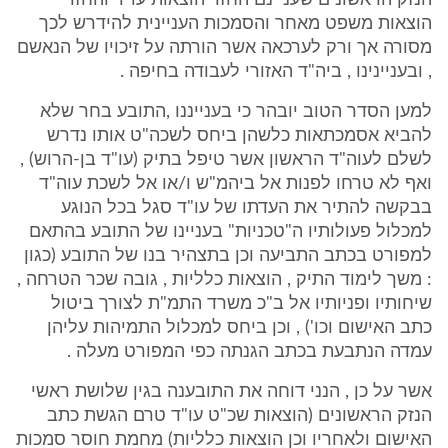
הנזק הראשונים שעניינם החזר הוצאות עו"ד והחזר
הוצאות משפט מאחר והסמכות העניינית להידרש לכך
מסורה אך ורק לערכאה אשר הורתה על זיכויו של הנאשם
, ובעניינינו , ביה"ד האזורי לעבודה בחיפה .
למען הסדר הטוב יובהר כי בענייננו ,התובע בחר שלא
להביא אסמכתאות כלשהן ביחס לשכה"ט אותו נדרש
לשלם לעוה"ד הראשון אשר טיפל בתיק (עו"ד בן-הרוש) ,
ואף לא טרחו לפנות אל ביהמ"ש ו/או אל לשכת עוה"ד
בבקשה להתיר את העדתו של עו"ד סגל בכל הנוגע
למכלול פעולותיו ה"טכניות" בעניינו של התובע בהתאם
למפורט בכתב התביעה וכן בתצהיר בנו של התובע (כגון
: משך לימוד התיק , הוצאות כלליות , גובה שכר הטרחה ,
שיחותיו ופניותיו אל ב"כ משרד התמ"ת לצורך ביטול
כתב האישום וכו') , וכן ביחס למכלול התמיהות עליהן
עמדה הנתבעת בכתב הגנתה כפי המפורט מעלה .
אשר על כן , הנני דוחה את התובענה בגין שלושת ראשי
הנזק הראשונים (הוצאות שכ"ט עו"ד טרם הגשת כתב
האישום ולאחריו וכן הוצאות כלליות) מחמת חוסר סמכות