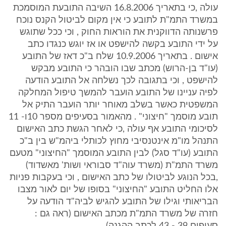
עולה ,כי בתאריך 16.8.2006 השיבה התובעת המוסמכת
במשרד התמ"ת לתובע כי אין מקום לביטול הקנס נוכח
פרשנותה הדווקנית את הוראות החוק , וכי ככל שתוגש
על ידי התובע בקשה להישפט או אז יוגש כנגדו כתב
אישום . בתאריך 10.9.2006 שלח ב"כ דאז של התובע
(עו"ד בן-הרוש) מכתב שבו הובהר כי התובע מבקש
להישפט , וכי בתגובה לכך נשלחה אל התובע הודעה
לפיה עניינו של התובע הועבר להמשך טיפול המחלקה
המשפטית כאשר בשלב מאוחר יותר הועבר התיק אל
תובע מוסמך "חיצוני" . מהאמור בסעיפים מספר 10ו- 11
לסיכומי התובע אף עולה ,כי לאחר הגשת כתב האישום
התנהל מו"מ אינטנסיבי מחוץ לכותלי ביהמ"ש בין ב"כ
התובע (עו"ד סגל) לבין התובע המוסמך "החיצוני" מטעם
משרד התמ"ת (משרד עוה"ד סבוראי ושות' מאשדוד)
,בכל הנוגע לביטולו של כתב האישום , וכי בעקבות פניות
אלו החליט התובע "החיצוני" בסופו של יום לאור מצבו
הבריאותי וגילו של התובע להגיש לביה"ד הודעה על
חזרה של משרד התמ"ת מכתב האישום (ראה גם :