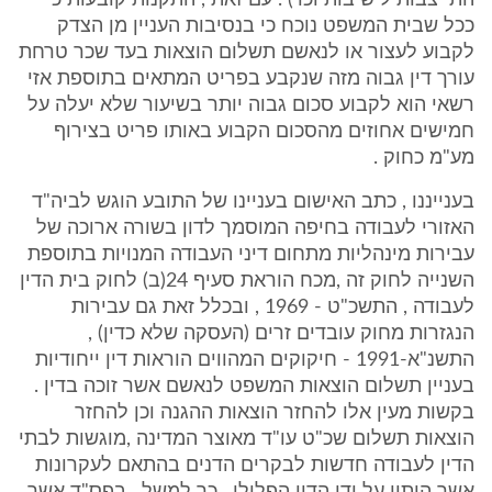
התייצבות לישיבות וכו') . עם זאת , התקנות קובעות כי
ככל שבית המשפט נוכח כי בנסיבות העניין מן הצדק
לקבוע לעצור או לנאשם תשלום הוצאות בעד שכר טרחת
עורך דין גבוה מזה שנקבע בפריט המתאים בתוספת אזי
רשאי הוא לקבוע סכום גבוה יותר בשיעור שלא יעלה על
חמישים אחוזים מהסכום הקבוע באותו פריט בצירוף
מע"מ כחוק .
בענייננו , כתב האישום בעניינו של התובע הוגש לביה"ד
האזורי לעבודה בחיפה המוסמך לדון בשורה ארוכה של
עבירות מינהליות מתחום דיני העבודה המנויות בתוספת
השנייה לחוק זה ,מכח הוראת סעיף 24(ב) לחוק בית הדין
לעבודה , התשכ"ט - 1969 , ובכלל זאת גם עבירות
הנגזרות מחוק עובדים זרים (העסקה שלא כדין) ,
התשנ"א-1991 - חיקוקים המהווים הוראות דין ייחודיות
בעניין תשלום הוצאות המשפט לנאשם אשר זוכה בדין .
בקשות מעין אלו להחזר הוצאות ההגנה וכן להחזר
הוצאות תשלום שכ"ט עו"ד מאוצר המדינה ,מוגשות לבתי
הדין לעבודה חדשות לבקרים הדנים בהתאם לעקרונות