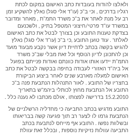
ולאלצו להודות בעובדות כתב האישום במקום לכתת
רגליו בדרכים , וכי ב"כ (עו"ד אלי סגל) נאלץ להשקיע זמן
רב על מנת לאתר את ב"כ משרד התמ"ת , מאחר ומדובר
במשרד עו"ד פרטי/חיצוני המטפל בתיק , ולשכנעם
בצדקת טענות התובע וכן בצורך לבטל את כתב האישום
לאלתר . עוד טוען התובע ,כי ב"כ (עו"ד אלי סגל) נאלץ
להגיש בקשה בכתב לדחיית דיון אשר נקבע מבעוד מועד
וכן להתכונן לדיון הנוסף וכל זאת מבלי שב"כ משרד
התמ"ת יידעו אותו אודות כוונתם ואודות פנייתם בפועל
אל ביה"ד האזורי לעבודה בחיפה בבקשה לבטל את כתב
האישום למעלה מארבע שנים לאחר ביצוע הביקורת
בחצריו של התובע . לאור התנהלות הנתבעת פנה ב"כ
התובע אל הנתבעת מחוץ לכותלי ביהמ"ש בתאריך
15.2.2010 בדרישה לפצותו , אולם מכתבו לא נענה כלל .
התובע מדגיש בכתב התביעה כי מחדליה הרשלניים של
הנתבעת גרמו לו לצער רב תוך פגיעה קשה בבריאותו
ובשלוות נפשו . התובע אף מייחס לנתבעת בכתב
התביעה עוולות נזיקיות נוספות , ובכלל זאת עוולת