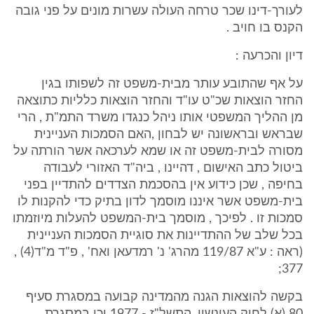
לעורך-דינו שכר טרחה העולה עשרות מונים על פני גובה
הקנס בו חויב .
דיון והכרעה :
על אף שהתובע עותר מבית-משפט זה לשפותו בגין
החזר הוצאות שכ"ט עו"ד והחזר הוצאות כלליות כתוצאה
מן ההליך המשפטי אותו ניהל כנגדו משרד התמ"ת , הרי
שבראש ובראשונה יש לבחון ,האם הסמכות העניינית
מסורה לבית-משפט זה או שמא לערכאה אשר הורתה על
ביטול כתב האישום , דהיינו , ביה"ד האזורי לעבודה
בחיפה , שכן כידוע אין בהסכמת הצדדים להתדיין בפני
בית-משפט אשר איננו מוסמך לדון בתיק כדי להקנות לו
סמכות זו . לפיכך , מוסמך בית-המשפט להעלות מיוזמתו
בכל שלב של ההתדיינות את סוגיית הסמכות העניינית
(ראה : ע"א 119/87 מהרג' נ' רמדעאן ואח' , פ"ד מ"ד(4) ,
377;
בקשה להוצאות הגנה מהמדינה קבועה במסגרת סעיף