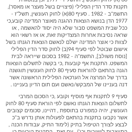
80 (א) לחוק העונשין, התשל"ז - 1977 וכן במסגרת
תקנות סדר הדין הפלילי (פיצויים בשל מעצר או מאסר),
התשמ"ב - 1982 . סעיף 80(א) לחוק העונשין, תשל"ז -
1977 הדן בנושא הוצאות ההגנה מאוצר המדינה קובע,כי
ככל שבית המשפט סבור שלא היה יסוד להאשמה , או
שראה נסיבות אחרות המצדיקות זאת, או אז רשאי הוא
לצוות כי אוצר המדינה ישלם לנאשם הוצאות הגנתו בשל
אישום שבוטל לפי סעיף 94(ב) לחוק סדר הדין הפלילי
[נוסח משולב], התשמ"ה - 1982 בסכום שייראה לבית
המשפט. התקנות אף קובעות ,כי בקשה לתשלום הוצאות
הגנה בהתאם להוראות סעיף 80 לחוק העונשין תוגשנה
בדרך של המרצה אל הערכאה הפלילית הראשונה אשר
דנה בעניינו של המבקש/נאשם ועם תום הדיון בעניינו .
סעיף 9 לתקנות אף מוסיף וקובע ,כי הסכום המרבי
לתשלום הוצאות הגנתו נאשם לפי הוראת סעיף 80 לחוק
העונשין, יהיה כמפורט בתוספת , דהיינו, סכומים קצובים
אשר נקבעו בתקנות בהתאם לפעולות אותן נדרש ב"כ
לבצע לצורך הטיפול בתיק (לימוד התיק, עבודות הכנה ,