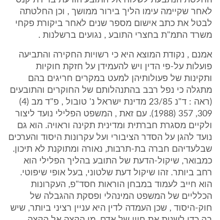
החלטת הנתבעת לשלוח אל התובע הודעת ברירת קנס
לאחר שקיימה עימו הליך בירור ממושך , וכן החלטתה
לבטל את כתב אישום מספר שנים לאחר ביקורת פקחי
משרד התמ"ת בחצרי התובע , נגועים ברשלנות .
אמנם , נקודת המוצא היא כי רשויות החקירה והתביעה
פועלות על-פי הדין ויש להעמידן על חזקת חוקיות
ותקינות של פעולותיהן למעט במקרים חריגים בהם
מתגלה כי נפל רבב בהתנהלותם של החוקרים והתובעים
(ראה : ד"נ 23/85 מדינת ישראל נ' טובול , פ"ד מב (4)
309, 357 (1988). עם זאת , המשפט הפלילי נועד ליצור
ולקיים מסגרת חברתית ומדינית תקינה וראויה. הוא גם
נועד להגן על הסדר הציבורי ועל עקרונות היסוד והערכים
שבלעדיהם חברה בת-תרבות, נאורה ומתוקנת לא תיכון.
כמבואר, שיקול-הדעת של התובע בהליך הפלילי הוא
רחב ביותר. זהו שיקול דעת שלטוני, בעל אופי שיפוטי.
הוא חייב לעמוד במבחן הוראות חסד"פ, העקרונות
הכלליים של המשפט המינהלי ופסקת ההגבלה של
חוק-היסוד , שכן העמדה לדין היא עניין רציני ביותר, שיש