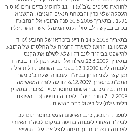
בחזקתו של התובע במהלך ביצוע הביקורת, בהתאם
להוראת סעיפים 2(ב)(5) ו - 11 לחוק עובדים זרים (איסור
העסקה שלא כדין והבטחת תנאים הוגנים) , התשנ"א -
1991 . בתאריך 30.5.2006 פנה התובע אל הנתבעת
בכתב בבקשה לביטול הקנס המינהלי אשר הושת עליו .
בתאריך 14.9.2006 הודיע ב"כ דאז של התובע (עו"ד
שמעון בן-הרוש) למשרד התמ"ת על החלטתו של התובע
להישפט בביה"ד לעבודה ושלא לשלם את הקנס .
בתאריך 22.6.2009 נשלח אל תובע זימון לדיון בביה"ד
לעבודה ליום 12.1.2010 בפני כב' השופטת דלית גילה
זמן קצר לפני הדיון בביה"ד לעבודה ,שלח ב"כ משרד
התמ"ת בתאריך 6.12.2009 הודעה לפיה המאשימה
חוזרת בה מכתב האישום מחוסר עניין לציבור. בתאריך
7.12.2009 הורה ביה"ד לעבודה בחיפה (כב' השופטת
דלית גילה) על ביטול כתב האישום .
לטענת התובע , כתב האישום הוגש בחוסר תום לב
לביה"ד האזורי לעבודה בחיפה במקום לביה"ד האזורי
לעבודה בנצרת ,מתוך מגמה לנצל את גילו הקשיש