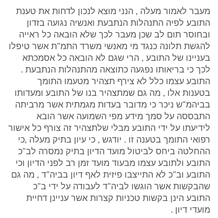
מעבר לאמור מעלה , הנני מוצא לנכון לדחות את טענת
התובע לפיה התנהלות הנתבעת ואנשיה נגועה בזדון
ובחוסר תום לב שכן מעבר לכך שלא הובאה כל ראייה
להגשת תלונה כנגד מי מאנשי משרד התמ"ת אשר טיפלו
בעניינו של התובע , הרי שגם לא הובאה כל אסמכתא
לכך כי בריאותו נפגעה כתוצאה מהתנהלות הנתבעת .
התובע עצמו כלל לא צירף תצהיר מטעמו התומך
בטענות אלו , מה גם שמתצהיר בנו של התובע ומעדותו
בביהמ"ש ניכר כי מדובר בעדות מגמתית אשר מרביתה
התבססה על סמך מידע מפי השמועה אשר הובא
לידיעתו על ידי התובע מבלי שלתצהיר זה צורף כל אישור
רפואי התומך בטענה זו . יודגש , כי עיון בתיק מעלה ,כי
ההחלטה ביחס לביטול מועד הדיון בתיק נמסרה לב"כ
התובע ולתובע עצמו מבעוד מועד זמן רב לפני הדיון וכי
התובע וב"כ לא התייצבו פיזית לאף דיון בביה"ד , מה גם
שהבקשות אשר הוגשו לביה"ד לעבודה על ידי ב"כ
התובע הינן בקשות טכניות קצרות אשר עניינן דחיית
מועדי דיון .