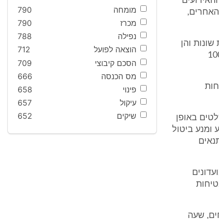
האירועים
מומחה
790
האחרים,
מכרז
790
נפילה
788
שונות והן
הוצאה לפועל
712
ן כך שערב שבת למשל כלל בין 700 - 1000
הסכם קיבוצי
709
מס הכנסה
666
חות
פינוי
658
עיקול
657
שיקים
652
טים באופן
 ומנע ביטול
תנאים
עדונים
טיחות
ים, שעה