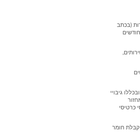
רות (בכתב
 מס שהעביר הנתבע לחודשים 12/2007 - 2/2008 ולחודשים
ירותים,
ים
כללו גיבויי
חזור
נקסי כרטיסי
 קבלת חומר