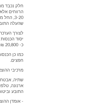
חלק נכבד מח
הרווחים אלא 
שהעלה התובע
לצורך הערכת 
כ- 20,800 ₪ (בימי חמישי כ- 6,500 ₪ ובאמצע השבוע 5,300 ₪ - הכל ללא מע"מ).
חפצים.
מרכיבי ההוצאות בג
שתיה, אבטחת 
ארנונה, טלפו
התובע וביטוח
- אומדן ההוצאות ה