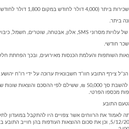
דולר לחודש במקום 1,800 דולר לחודש).
נה ביתר.
 SMS, אלון, אבטחה, שוטרים, חשמל, כיבוי אש.
שכר חודשי.
צאות השותפות והעלמת הכנסות מאירועים, ובכך הפחתת חלק
הנ"ל צירף התובע חוו"ד חשבונאית ערוכה על ידי רו"ח יהושע ל
לחילופין טען להשבת סך 50,000 ₪, ששילם לפי ההסכם והוצאות שונו
ות מכספו הפרטי.
טעם התובע
תה לאמוד את הרווחים אשר צפויים היו להתקבל במועדון לת
3/2008 - 5/12/2008, וכן את סכום ההוצאות העודפות בהן חוייב התובע