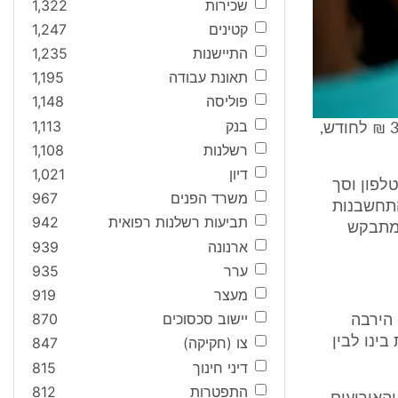
שכירות
1,322
קטינים
1,247
התיישנות
1,235
תאונת עבודה
1,195
פוליסה
1,148
בנק
1,113
כן סוכם שהתובע יעבוד עבור השותפות וקידום עסקיה ויקבל שכר של 3,000 ₪ לחודש,
רשלנות
1,108
דיון
1,021
בור אחזקת טלפון וסך
משרד הפנים
967
ם נקבע אופן ההתחשבנות
תביעות רשלנות רפואית
942
 מתבקש
ארנונה
939
ערר
935
מעצר
919
יישוב סכסוכים
870
 הירבה
ינו לבין
צו (חקיקה)
847
דיני חינוך
815
התפטרות
812