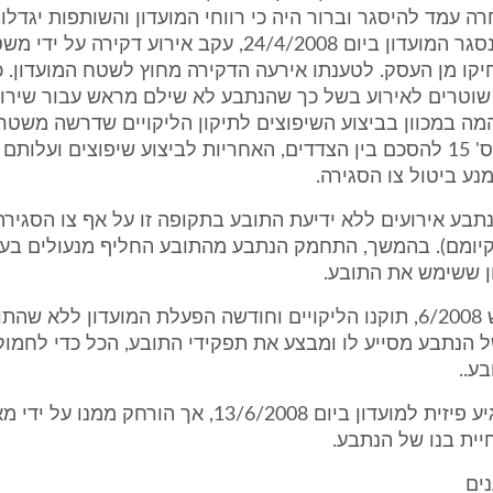
ה עמד להיסגר וברור היה כי רווחי המועדון והשותפות יגדלו.
הזדמנות בה נסגר המועדון ביום 24/4/2008, עקב אירוע דקיר
קו מן העסק. לטענתו אירעה הדקירה מחוץ לשטח המועדון. כן
שוטרים לאירוע בשל כך שהנתבע לא שילם מראש עבור שירות
ה במכוון בביצוע השיפוצים לתיקון הליקויים שדרשה משטר
על אף שלפי ס' 15 להסכם בין הצדדים, האחריות לביצוע שיפוצים ועלו
נע ביטול צו הסגירה.
נתבע אירועים ללא ידיעת התובע בתקופה זו על אף צו הסגירה
יומם). בהמשך, התחמק הנתבע מהתובע החליף מנעולים בעס
ן ששימש את התובע.
כמו כן בחודש 6/2008, תוקנו הליקויים וחודשה הפעלת המועדון ללא שה
 הנתבע מסייע לו ומבצע את תפקידי התובע, הכל כדי לחמו
ע..
התובע אף הגיע פיזית למועדון ביום 13/6/2008, אך הורחק ממנו
יית בנו של הנתבע.
ים