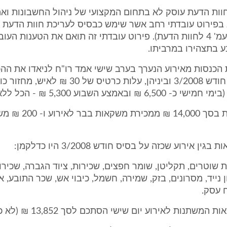
וות הדעת עוסק לא בתחום המקצועי של ניהול החשבונות וא
בפירוט עובדתי רחב אשר שימש כבסיס לעריכת חוות הדעת ה
3-20, החל מעמ' 4 לחוות הדעת). פירוט עובדתי זה תואם את הטענות הע
 בתצהירו במרביתו.
הכנסות מאירוע הנערך בערב שישי אמד רו"ח לניאדו את ההכ
יסוד הכנסות חודש 3/2008 וביניהן, עלות כרטיס של
כמו כן הכנסות בסך 4,000
ין אירוע שכזה על בסיס חודש 3/2008 היו כדלקמן:
שוטרים, תקליטן, שומר חפצים, שכירות, ציוד הגברה, שכירו
ן נייד, מסרונים, בזק, שמירה, חשמל, כיבוי אש, שכר התובע, 
 עסק.
משתנות לאירוע יום שישי הסתכם לסך 13,852 ₪ (לא כולל שתיה).