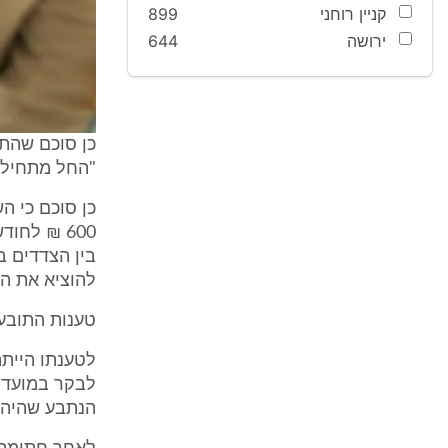
קניין רוחני
899
ירושה
644
"החל מתחילת
בין הצדדים 
להוציא את הת
טענות התובע 
לטענתו הייתה 
לבקר במועדונ
הנתבע שהיה ח