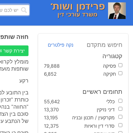
חוזה שותפו
חיפוש מתקדם
נקה פילטרים
יצירת קשר ✉
קטגוריה
מומלץ לקרוא
פסיקה
79,888
שותפות מועדו
חקיקה
6,852
רקע
תחומים ראשיים
כותרת "זכרון
כללי
55,642
"החווה" בנהל
דיני נזיקין
13,370
מקרקעין / תכנון ובניה
13,195
של הנתבע על 
סדרי דין וראיות
12,375