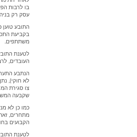
לאחר חתימת 
בו לרבות הפק
עסק רק בניהו
התובע טוען כ
משתתפים.
לטענת התובע,
העובדים, לרב
הנתבע התערב
לא חוקי), נת
צו סגירת המו
שקבעה המשטרה
כמו כן לא מנ
מתחרים, זאת 
הקבועים בחוק
לטענת התובע 