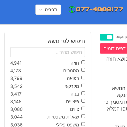
תפריט
ן טקסט
חיפוש לפי נושא
דפים דומים
ושא חוזה
חוזה
4,941
מסמכים
4,173
רפואה
3,799
מקרקעין
3,542
ההסכם") הנושא
בניה
3,417
הנקא
פיצויים
3,145
תו מסמך כי
צווים
3,080
תובע שותפו המלא
שאלות משפטיות
3,044
משפט פלילי
3,036