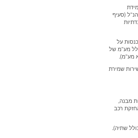
מידת
נ"ל (סעיף
ובדתיות
נסות על
 30 ₪ לאיש, מחזור כולל מע"מ של
1 ₪ ממכירת משקאות בבר לאירוע ו- 200 ₪ משירות שמירת
ת מבנה,
אחזקת רכב