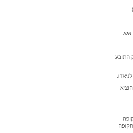
 התובע
ניאדו.
ת שהוציא
קופה
 בתקופה