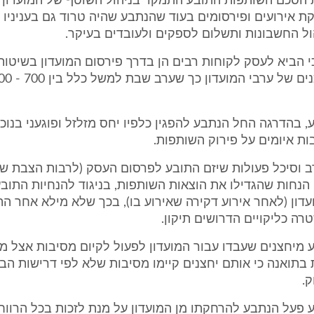
הסכם השותפות התובע התמקד בניהול השוטף של המועדון ו
ת אירועים ופירסומים בעוד שהנתבע שהיה טרוד גם בעניניו 
ל החשבונות ותשלום לספקים ולעובדים בעיקר.
י הביא לעסק לקוחות רבים הן בדרך פירסום המועדון בשיטות 
בקביעת התכנים של ערבי המועדו
 בהדרגה החל הנתבע להפגין כלפיו יחס מזלזל ופוגעני בנוכ
ות איומים על פירוק השותפות.
 וסיכל פעולות שיזם התובע לפרסום העסק (לרבות הצבת של
ן הנחות שהגדילו את הוצאות השותפות, בניגוד להנחיות התובע
עדון (לאחר אירוע דקירה שאירוע בו), בכך שלא מילא אחר ה
 כליקויים הדרושים תיקון.
ע מיחצנים שעבדו עבור המועדון לפעול לקיום מסיבות אצל מו
בתואנה כי אותם יחצנים קיימו מסיבות שלא לפי דרישות הב
.
פעל הנתבע להרחקתו מן המועדון על מנת לזכות בכל הרווח