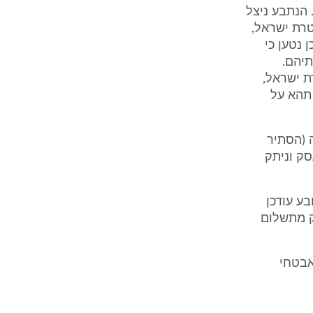
 הנתבע ניצל
ה על ידי משטרת ישראל,
 נטען כי
יהם.
ת ישראל,
תם תהא על
 (הסתיר
ק וניתק
תובע עודכן
ק מתשלום
 על ידי מאבטחי