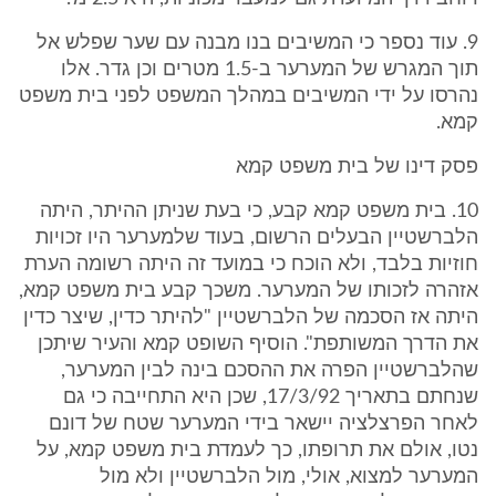
9. עוד נספר כי המשיבים בנו מבנה עם שער שפלש אל
תוך המגרש של המערער ב-1.5 מטרים וכן גדר. אלו
נהרסו על ידי המשיבים במהלך המשפט לפני בית משפט
קמא.
פסק דינו של בית משפט קמא
10. בית משפט קמא קבע, כי בעת שניתן ההיתר, היתה
הלברשטיין הבעלים הרשום, בעוד שלמערער היו זכויות
חוזיות בלבד, ולא הוכח כי במועד זה היתה רשומה הערת
אזהרה לזכותו של המערער. משכך קבע בית משפט קמא,
היתה אז הסכמה של הלברשטיין "להיתר כדין, שיצר כדין
את הדרך המשותפת". הוסיף השופט קמא והעיר שיתכן
שהלברשטיין הפרה את ההסכם בינה לבין המערער,
שנחתם בתאריך 17/3/92, שכן היא התחייבה כי גם
לאחר הפרצלציה יישאר בידי המערער שטח של דונם
נטו, אולם את תרופתו, כך לעמדת בית משפט קמא, על
המערער למצוא, אולי, מול הלברשטיין ולא מול