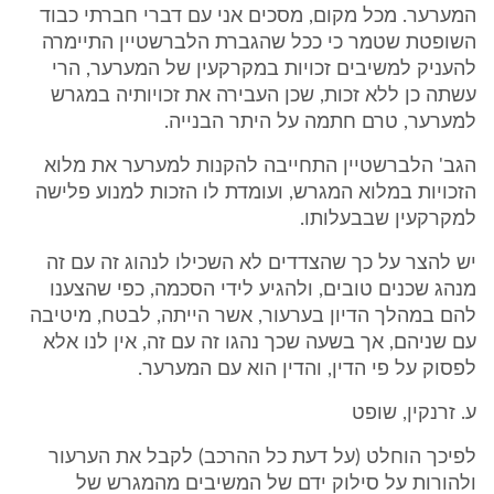
המערער. מכל מקום, מסכים אני עם דברי חברתי כבוד
השופטת שטמר כי ככל שהגברת הלברשטיין התיימרה
להעניק למשיבים זכויות במקרקעין של המערער, הרי
עשתה כן ללא זכות, שכן העבירה את זכויותיה במגרש
למערער, טרם חתמה על היתר הבנייה.
הגב' הלברשטיין התחייבה להקנות למערער את מלוא
הזכויות במלוא המגרש, ועומדת לו הזכות למנוע פלישה
למקרקעין שבבעלותו.
יש להצר על כך שהצדדים לא השכילו לנהוג זה עם זה
מנהג שכנים טובים, ולהגיע לידי הסכמה, כפי שהצענו
להם במהלך הדיון בערעור, אשר הייתה, לבטח, מיטיבה
עם שניהם, אך בשעה שכך נהגו זה עם זה, אין לנו אלא
לפסוק על פי הדין, והדין הוא עם המערער.
ע. זרנקין, שופט
לפיכך הוחלט (על דעת כל ההרכב) לקבל את הערעור
ולהורות על סילוק ידם של המשיבים מהמגרש של