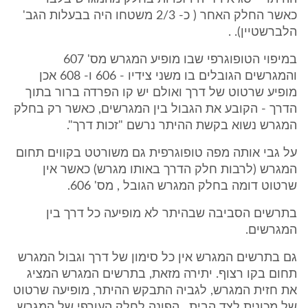
כאשר החלק האחר ( כ- 2/3 משטחו היה בבעלות הגב'
הלברשטיין). .
במיפוי הטופוגרפי שבו מופיע המגרש מס' 607
והמגרשים הגובלים בו משני צידיו - 606 ו- 608 אכן
מופיע שרטוט של דרך ואולם יש קו הפרדה ברור בתוך
הדרך - הקובע את הגבול בין המגרשים, כאשר רק בחלק
המגרש נשוא בקשת ההיתר נרשם "זכות דרך".
על גבי אותה מפה טופוגרפית גם משורטט בקווים תחום
המגרש (לרבות חלק הדרך באותו מגרש) כאשר אין
שרטוט דומה בחלק המגרש הגובל , מס' 606.
בתרשים הסביבה שבהיתר לא מופיעה כל דרך בין
המגרשים.
גם בתרשים המגרש אין כל סימון של דרך וגבול המגרש
תחום בקו רצוף. יתירה מזאת, בתרשים המגרש המציג
את חזית המגרש, לגביה התבקש ההיתר, מופיעה שרטוט
של מכונית לצד הבית , הפונה לחלק העורפי של המגרש