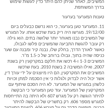
המשיבים, לאחר שניתן להם היתר כדין לעשות שימוש
בדרך המשותפת.
טענות המערער בערעור
11. המערער טען בערעור, כי הוא נרשם כבעלים ביום
19/12/00. מגרשו היה ריק בעת שרכש אותו. על המגרש
של המשיבים נבנו מאוחר יותר שלושה בתים. הוא גילה
רק עובר להגשת התביעה שהמשיבים פלשו לגבולו,
כאשר לאורך הדרך, בחלק שלו, נבנה קיר ומבנה עם שער
כניסה שהיה בתוך, גבולו ברוחב של כ-1.5 מ"ר.
המשיבים 1-3 ו-4 רכשו את חלקם במקרקעין רק בשנת
2007, ואילו המשיבה 2 בשנת 2010. בעת שרכשו
המשיבים את המקרקעין, הם היו מיוצגים על ידי עורך דין,
אשר יכול היה לבדוק ולגלות כי אין הסכמה למתן זכויות
כלשהן במגרשו של המערער. לא היה הסכם שיתוף עם
המקרקעין של המערער. עוד טען המערער כי הבקשה
להיתר הוגשה רק על מגרש 607 ולא היתה בה התייחסות
למגרש מספר 606. רק בתשריט של הבקשה להיתר
הבניה, מופיעה הדרך גם על מגרש 606. לטענת המערער