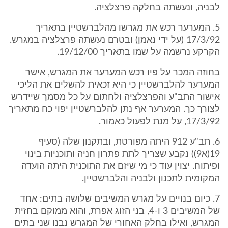
לבניה, ונעשתה בחלקה פרצלציה.
5. המערער רכש את מגרשו מהלברשטיין בתאריך
17/3/92 (על ידי נאמן) ובטרם נעשתה פרצלציה במגרש.
הקרקע נרשמה על שמו בתאריך 19/12/00.
בחוזה המכר על פיו רכש המערער את המגרש, אישר
המערער להלברשטיין כי היא זכאית להשלים את הליכי
אישור התב"ע והפרצלציה ולחתום על כל מסמך שיידרש
לצורך כך. המערער אף נתן להלברשטיין יפוי כח מתאריך
17/3/92, על מנת לפעול כאמור.
6. תב"ע 912 היתה מפורטת, ובתקנון שלה (סעיף
19(א9)) נקבע שצריך לתת פתרון חניה ותוכניות בינוי
ופיתוח. יצוין עוד כי מי שיזם את התוכנית היתה הועדה
המקומית לתכנון ולבניה והלברשטיין.
7. כיום בנויים על מגרש המשיבים שלושה בתים: אחד
של המשיבים 3 ו-4, בני הזוג אפרת, והוא ממוקם בחזית
המגרש, ואילו בחלק האחורי של המגרש נבנו שני בתים