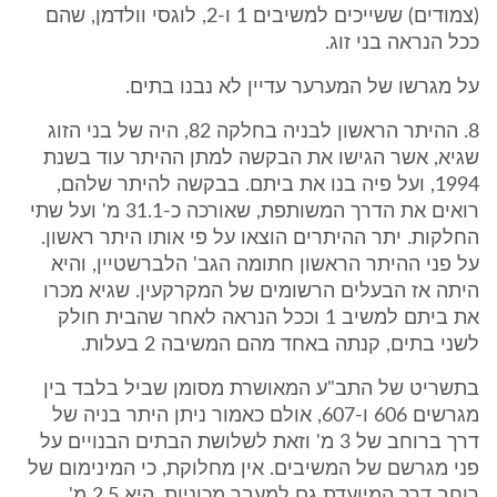
(צמודים) ששייכים למשיבים 1 ו-2, לוגסי וולדמן, שהם
ככל הנראה בני זוג.
על מגרשו של המערער עדיין לא נבנו בתים.
8. ההיתר הראשון לבניה בחלקה 82, היה של בני הזוג
שגיא, אשר הגישו את הבקשה למתן ההיתר עוד בשנת
1994, ועל פיה בנו את ביתם. בבקשה להיתר שלהם,
רואים את הדרך המשותפת, שאורכה כ-31.1 מ' ועל שתי
החלקות. יתר ההיתרים הוצאו על פי אותו היתר ראשון.
על פני ההיתר הראשון חתומה הגב' הלברשטיין, והיא
היתה אז הבעלים הרשומים של המקרקעין. שגיא מכרו
את ביתם למשיב 1 וככל הנראה לאחר שהבית חולק
לשני בתים, קנתה באחד מהם המשיבה 2 בעלות.
בתשריט של התב"ע המאושרת מסומן שביל בלבד בין
מגרשים 606 ו-607, אולם כאמור ניתן היתר בניה של
דרך ברוחב של 3 מ' וזאת לשלושת הבתים הבנויים על
פני מגרשם של המשיבים. אין מחלוקת, כי המינימום של
רוחב דרך המיועדת גם למעבר מכוניות, היא 2.5 מ'.