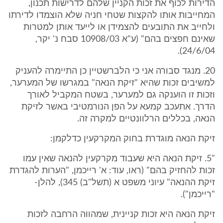
הדירות לכוף את זכות הקניין שלהם לדרישות תכנון,
המחייבות אותו להקצות שטחי חניה שלא הוצמדו לדירתו
ולחייב את התובעים להצמידן או לייעד אותן למטרות
שאינם חפצים בהם" (ע"א 10908/03 סבח נ' יקר,
24/6/04).
20. מנגד סבורה אני כי הלברשטיין כן התיימרה להעניק
למשיבים זכות שהיא "זיקת הנאה" במגרשו של המערער,
וזכות זו הוענקה גם למערער, בשטח המקביל לאורך
הדרך. אתעכב קמעא על הפן הנורמטיבי באשר לזיקת
הנאה, בכללים הרלוונטיים למקרה זה.
זיקת הנאה מוגדרת בחוק המקרקעין כדלקמן:
"5. זיקת הנאה היא שעבוד מקרקעין להנאה שאין עמו
זכות להחזיק בהם" (ראו, עוד: א' רייכמן, "הערות להגדרת
זיקת ההנאה" עיוני משפט א (תשל"ב) 345), להלן-
"רייכמן").
זיקת הנאה היא זכות קניינית, שמהווה הרחבה לזכות