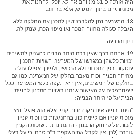
היה אורכה כ-31 מ') והם אף לא יוכלו להחנות את
מכוניותיהם בתוך המגרש, אלא ברחוב.
18. המערער נתן להלברשטיין לתכנן את החלקה ללא
הגבלה כעולה מחוזה המכר ואו מיפוי הכח, שנתן לה.
דיון והכרעה
19. אפתח בכך שאין בכח היתר הבניה להעניק למשיבים
זכויות כלשהן במגרשו של המערער. רשויות התכנון
עוסקות בפן התכנוני ולא הרכושי, ולפיכך אפילו עולה
מהיתר הבניה זכות מעבר בחלקו של המערער, כמו גם
בחלקם של המשיבים, אין היא תקפה כלפי המערער, ככל
שמסתמכים על האישור שנתנו רשויות התכנון לבניית
הבית על פי היתר הבנייה:
"היתר בנייה אינו מקנה זכות קניין אלא הוא פועל יוצא
מזכות קניין אם קיימת כזו. בהתנגשות בין זכות קניין
לזכות על פי חוק התכנון - הדעת נותנת שזכות הקניין
גוברת (לכן, אין לקבל את השקפת ב"כ סבח, כי על בעלי