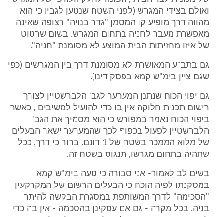
ואולם בצידי המגרש (לפני השטח שנטען לגביו כי הוא
מהווה דרך מופיע קו המסמן "גדר בנויה" רצופה שאינה
מאפשרת מעבר לחניה בתחום המגרש. בשום שרטוט
של איזו מחזיתות הבית המוצע לא מסומנת "חניה".
גם בתב"ע המאושרת לא מסומנת דרך בין המגרשים (כפי
שגם ציין בימ"ש קמא בפסק דינו).
גם יפוי הכוח שנתנן המערער לגב' הלברשטיין לצורך
רישום תכנית חלוקה אין בו כדי להועיל למשיבים , כאשר
ביפוי הכוח נאמר במפורש כי הוא מסמיך את הגב'
הלברשטיין לפעול בכפוף לכך שהמערער ישאר הבעלים
של מלוא הממכר בשטח של 1 דונם. ברור כי דרך, ככל
שתהיה בתחום מגרשו, תנגוס בשטח זה.
בשים לב לאמור- אני סבורה כי טעה בימ"ש קמא
במסקנתו לפיה הוכח כי הבעלים הרשום של המקרקעין
"הסכימה" לדרך המשותפת במסגרת הבקשה להיתר
בניה. בכל מקרה - גם אם עסקינן בהסכמה - אין בה כדי