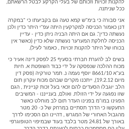
להקנות זכויות וזכותם של בעלי הקרקע לבטל הרשאתם,
ככל שניתנה.
אני סבורה כי בימ"ש קמא טעה גם בקביעתו כי "במקרה
דנן כאמור הכניסה למקרקעין היתה עפ"י היתר כדין ולכן
נעשתה כדין". גם אם היתה הבניה ניתן כדין - עדיין
הכניסה לחלקת המערער נעשתה שלא כדין (כאשר אין
בכוחו של היתר להקנות זכויות , כאמור לעיל).
בשים לב להערת חברתי בסעיף 25 לפסק דינה אעיר כי
מכוח ההלכה שנפסקה על ידי כבוד השופטת א. חיות
בע"א 8661/10 יוסף נעמה נ. תמר טורקיה (פסק דין
מיום 19.2.12), ייתכנו מקרים שבהם מכוח עקרון תום
הלב יוגבלו הסעדים להם זכאי בעל זכות קניינית , הגם
שזו נפגעה על ידי הזולת. ואולם, בענייננו - המשיבים
הפגינו במו"מ בפנינו העדר תום לב מוחלט כאשר
התעקשו כי הדרך תסתיים במרחק של כ- 20 מטר
מהגבול האחורי של המגרש , דהיינו הם הסכימו לדרך
באורך של 24.81 מטר בלבד בעוד שבמיפוי הטופוגרפי
עליו הם מסתמכים כבסיס לטענתם בדרך הדרך