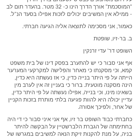
"המוסכמת" אורך הדרך הינו כ- 32 מטר. בהעדר תום לב
- ממילא אין המשיבים יכולים לזכות אפילו בסעד הנ"ל.
כאמור, אני מסכימה לתוצאה אליה הגיעה חברתי.
ב. בר-זיו, שופטת
השופט דר' עדי זרנקין
אף אני סבור כי יש להתערב בפסק דינו של בית משפט
קמא, וכי מסקנתו כי מאחר והפלישה למקרקעי המערער
הייתה על פי היתר בנייה כדין, כי אז נעשתה היא כדין,
הינה מסקנה מוטעית. ברור כי בעניין זה אין לערב מין
בשאינו מינו, וכי בנייה, אפילו נעשתה על פי היתר כדין,
עדיין יכולה היא להוות פגיעה בלתי מותרת בזכות הקניין
של אחר, ולפיכך אסורה.
כחברתי כבוד השופט בר זיו, אף אני איני סבור כי די היה
בחתימתה של הגברת הלברשטיין על הבקשה להיתר
בניה, על מנת להקנות זיקת הנאה למשיבים במגרשו של