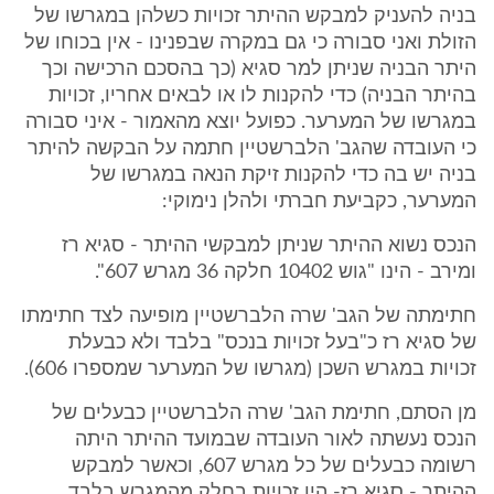
בניה להעניק למבקש ההיתר זכויות כשלהן במגרשו של
הזולת ואני סבורה כי גם במקרה שבפנינו - אין בכוחו של
היתר הבניה שניתן למר סגיא (כך בהסכם הרכישה וכך
בהיתר הבניה) כדי להקנות לו או לבאים אחריו, זכויות
במגרשו של המערער. כפועל יוצא מהאמור - איני סבורה
כי העובדה שהגב' הלברשטיין חתמה על הבקשה להיתר
בניה יש בה כדי להקנות זיקת הנאה במגרשו של
המערער, כקביעת חברתי ולהלן נימוקי:
הנכס נשוא ההיתר שניתן למבקשי ההיתר - סגיא רז
ומירב - הינו "גוש 10402 חלקה 36 מגרש 607".
חתימתה של הגב' שרה הלברשטיין מופיעה לצד חתימתו
של סגיא רז כ"בעל זכויות בנכס" בלבד ולא כבעלת
זכויות במגרש השכן (מגרשו של המערער שמספרו 606).
מן הסתם, חתימת הגב' שרה הלברשטיין כבעלים של
הנכס נעשתה לאור העובדה שבמועד ההיתר היתה
רשומה כבעלים של כל מגרש 607, וכאשר למבקש
ההיתר - סגיא רז- היו זכויות בחלק מהמגרש בלבד