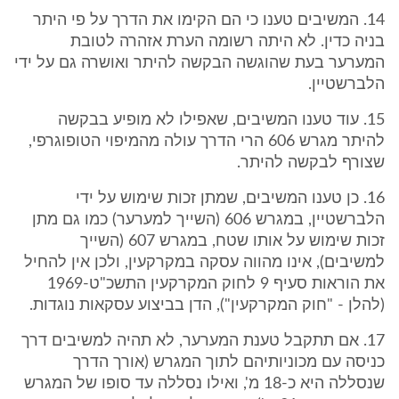
14. המשיבים טענו כי הם הקימו את הדרך על פי היתר
בניה כדין. לא היתה רשומה הערת אזהרה לטובת
המערער בעת שהוגשה הבקשה להיתר ואושרה גם על ידי
הלברשטיין.
15. עוד טענו המשיבים, שאפילו לא מופיע בבקשה
להיתר מגרש 606 הרי הדרך עולה מהמיפוי הטופוגרפי,
שצורף לבקשה להיתר.
16. כן טענו המשיבים, שמתן זכות שימוש על ידי
הלברשטיין, במגרש 606 (השייך למערער) כמו גם מתן
זכות שימוש על אותו שטח, במגרש 607 (השייך
למשיבים), אינו מהווה עסקה במקרקעין, ולכן אין להחיל
את הוראות סעיף 9 לחוק המקרקעין התשכ"ט-1969
(להלן - "חוק המקרקעין"), הדן בביצוע עסקאות נוגדות.
17. אם תתקבל טענת המערער, לא תהיה למשיבים דרך
כניסה עם מכוניותיהם לתוך המגרש (אורך הדרך
שנסללה היא כ-18 מ', ואילו נסללה עד סופו של המגרש