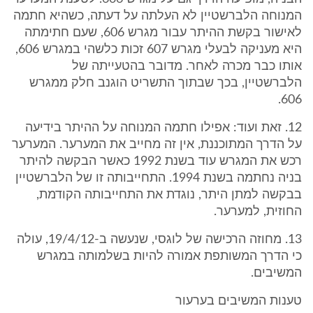
המנוחה הלברשטיין לא העלתה על דעתה, כשהיא חתמה
לאישור בקשת ההיתר עבור מגרש 606, שעם חתימתה
היא מעניקה לבעלי מגרש 607 זכות כלשהי במגרש 606,
אותו כבר מכרה לאחר. מדובר בהטעייתה של
הלברשטיין, בכך שבתוך התשריט הוגנב חלק ממגרש
606.
12. זאת ועוד: אפילו חתמה המנוחה על ההיתר בידיעה
על הדרך המתוכננת, אין זה מחייב את המערער. המערער
רכש את המגרש עוד בשנת 1992 כאשר הבקשה להיתר
בניה נחתמה בשנת 1994. התחייבותה זו של הלברשטיין
בבקשה למתן היתר, נוגדת את התחייבותה הקודמת,
החוזית, למערער.
13. מחוזה הרכישה של לוגסי, שנעשה ב-19/4/12, עולה
כי הדרך המשותפת אמורה להיות בשלמותה במגרש
המשיבים.
טענות המשיבים בערעור