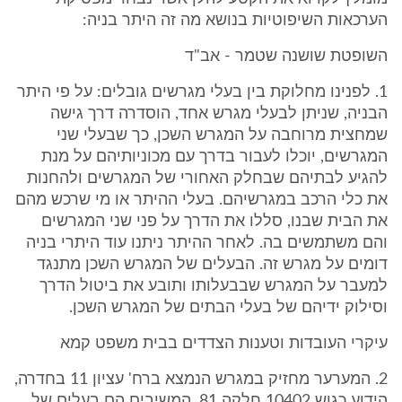
הערכאות השיפוטיות בנושא מה זה היתר בניה:
השופטת שושנה שטמר - אב"ד
1. לפנינו מחלוקת בין בעלי מגרשים גובלים: על פי היתר
הבניה, שניתן לבעלי מגרש אחד, הוסדרה דרך גישה
שמחצית מרוחבה על המגרש השכן, כך שבעלי שני
המגרשים, יוכלו לעבור בדרך עם מכוניותיהם על מנת
להגיע לבתיהם שבחלק האחורי של המגרשים ולהחנות
את כלי הרכב במגרשיהם. בעלי ההיתר או מי שרכש מהם
את הבית שבנו, סללו את הדרך על פני שני המגרשים
והם משתמשים בה. לאחר ההיתר ניתנו עוד היתרי בניה
דומים על מגרש זה. הבעלים של המגרש השכן מתנגד
למעבר על המגרש שבבעלותו ותובע את ביטול הדרך
וסילוק ידיהם של בעלי הבתים של המגרש השכן.
עיקרי העובדות וטענות הצדדים בבית משפט קמא
2. המערער מחזיק במגרש הנמצא ברח' עציון 11 בחדרה,
הידוע כגוש 10402 חלקה 81. המשיבים הם בעלים של