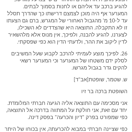
להגיע ברכב עד אליהם או לחנות בסמוך לבתים.
המערער אף היה מוכן לצמצם דרישתו כך שהדרך תסלל
עד ל-10 מ' מהגבול האחורי של המגרש, ברם גם הצעתו
זו לא התקבלה. התוצאה היא שהצדדים לא השכילו,
לצערנו, להגיע להבנה, ולפיכך, אין מנוס אלא מלהשאיר
לדין ליקוב את ההר, ולדעתי הדין הוא כפי שפסקתי.
26. לפיכך מוצע לעמיתי להרכב לקבוע שעל המשיבים
לסלק ידם משטחו של המערער וכי המערער רשאי
להקים גדר בגבול מגרשו.
ש. שטמר, שופטת[אב"ד]
השופטת ברכה בר זיו
אני מסכימה עם התוצאה אליה הגיעה חברתי המלומדת.
יחד עם זאת, אני חולקת על המתווה בדרכה אל התוצאה,
כפי שמפורט בפרק "דיון והכרעה" בפסק דינה.
כפי שציינה חברתי במבוא להכרעתה, אין בכוחו של היתר