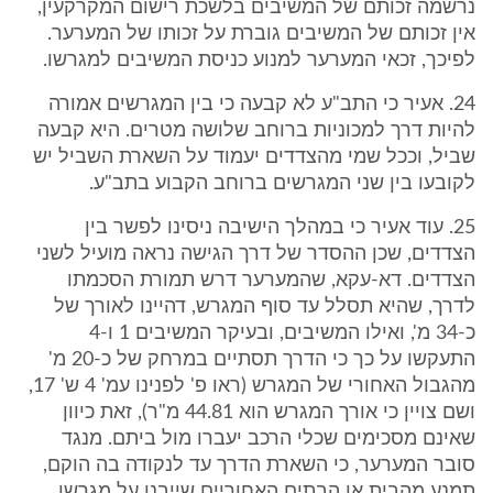
נרשמה זכותם של המשיבים בלשכת רישום המקרקעין,
אין זכותם של המשיבים גוברת על זכותו של המערער.
לפיכך, זכאי המערער למנוע כניסת המשיבים למגרשו.
24. אעיר כי התב"ע לא קבעה כי בין המגרשים אמורה
להיות דרך למכוניות ברוחב שלושה מטרים. היא קבעה
שביל, וככל שמי מהצדדים יעמוד על השארת השביל יש
לקובעו בין שני המגרשים ברוחב הקבוע בתב"ע.
25. עוד אעיר כי במהלך הישיבה ניסינו לפשר בין
הצדדים, שכן ההסדר של דרך הגישה נראה מועיל לשני
הצדדים. דא-עקא, שהמערער דרש תמורת הסכמתו
לדרך, שהיא תסלל עד סוף המגרש, דהיינו לאורך של
כ-34 מ', ואילו המשיבים, ובעיקר המשיבים 1 ו-4
התעקשו על כך כי הדרך תסתיים במרחק של כ-20 מ'
מהגבול האחורי של המגרש (ראו פ' לפנינו עמ' 4 ש' 17,
ושם צויין כי אורך המגרש הוא 44.81 מ"ר), זאת כיוון
שאינם מסכימים שכלי הרכב יעברו מול ביתם. מנגד
סובר המערער, כי השארת הדרך עד לנקודה בה הוקם,
תמנע מהבית או הבתים האחוריים שייבנו על מגרשו,