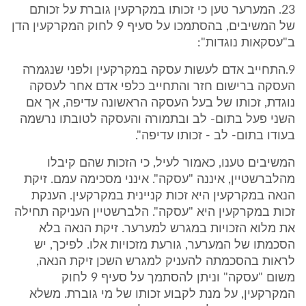
23. המערער טען כי זכותו במקרקעין גוברת על זכותם
של המשיבים, בהסתמכו על סעיף 9 לחוק המקרקעין הדן
ב"עסקאות נוגדות":
9.התחייב אדם לעשות עסקה במקרקעין ולפני שנגמרה
העסקה ברישום חזר והתחייב כלפי אדם אחר לעסקה
נוגדת, זכותו של בעל העסקה הראשונה עדיפה, אך אם
השני פעל בתום- לב ובתמורה והעסקה לטובתו נרשמה
בעודו בתום- לב - זכותו עדיפה".
המשיבים טענו, כאמור לעיל, כי הזכות שהם קיבלו
מהלברשטיין, איננה "עסקה". אינני מסכימה עמם. זיקת
הנאה במקרקעין היא זכות קניינית במקרקעין. הענקת
זכות במקרקעין היא "עסקה". הלברשטיין העניקה תחילה
את מלוא הזכויות במגרש למערער. זיקת הנאה בלא
הסכמתו של המערער, גורעת מזכויות אלו. לפיכך, יש
לראות בהסכמתה להעניק למגרש השכן זיקת הנאה,
משום "עסקה" וניתן להסתמך על סעיף 9 לחוק
המקרקעין, על מנת לקבוע זכותו של מי גוברת. משלא