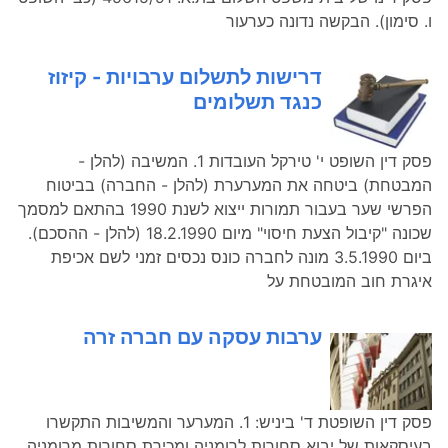
ו. סימון). הבקשה נדונה כערעור
דרישות לתשלום ערבויות - קיזוז
כנגד תשלומים
פסק דין השופט י' טירקל העובדות 1. המשיבה (להלן -
המבטחת) ביטחה את המערערת (להלן - החברה) בביטוח
הפרשי שער בעבור תמורות ייצוא לשנת 1990 בהתאם למסמך
שכונה "קיבול הצעת חיסוי" מיום 18.2.1990 (להלן - ההסכם).
ביום 3.5.1990 מונה לחברה כונס נכסים זמני לשם אכיפת
איגרת חוב המובטחת על
ערבות עסקה עם חברה זרה
פסק דין השופטת ד' ביניש: 1. המערער והמשיבות התקשרו
בעיסקאות של יבוא סחורות לרומניה ומכירת סחורות מרומניה