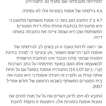
למחייתה מעבודתה שם (סעיף 30 לתצהירה).
4.6 גירסתה של אסנת בסוגיות אלו לא נסתרה.
4.7 ב"כ התובע טען בפני כי אסנת מושתקת מלטעון כי
היא מתגוררת בכתובת אחרת זולת דירת המגורים
המשותפת שכן היא עצמה ציינה את כתובתה באותה
דירה.
אני רואה לדחות טענה זו הן בשים לב לגירסתה של
אוסנת לגבי הרישום האמור, והן ובעיקר כי לצורך בחינת
הסוגיה שבפני מרכז הכובד אינו הכתובת הרשמית
לכשעצמה אלא האם במועד חתימתה על כתב הערבות
(קרי, ביום 14.5.07) התגוררה אוסנת בפועל עם גל תחת
אותה קורת גג ולעניין זה העידה אוסנת כי היא עזבה את
בית המגורים המשותף בשבוע הראשון של חודש אפריל
2007.
התובע לא זימן לדוכן העדים את גל על מנת להזים את
טענות אוסנת בסוגיות אלו; הימנעות זו נזקפת לחובת