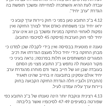
עבדה לעת ההיא והשתכרה למחייתה ומשכך תופשת בה
הגדרת "ערב יחיד".
4.12 ב"כ התובע טען בפני כי חוק ניירות ערך קובע כי
יראו יחיד ובני משפחתו כאדם אחד לצורך החזקה ואין
נפקות לאחוזי החזקה במניות ומשכך בן זוג אינו ערב
יחיד לפי חוק הערבות (פיסקה 45 לסיכומי התובע).
טענה זו מוטעית בבסיסה ואין בידי לקבלה שכן למדנו כי
מבחן החזקה בידי יחיד כולל מעצם הגדרתו את רכיב
המגורים המשותפים או תלות בפרנסה; נראה בעיני כי
מקור הטעות לה נתפש ב"כ התובע מצוי מן הסתם
בעובדה שבן זוג של חייב בשר ודם מוחרג מהגדרת ערב
יחיד אולם עסקינן בתובענה זו בחייב שהינו תאגיד
(החברה) ולגביו חלה הגדרת החזקה הקבועה בחוק
ניירות ערך עליה עמדנו לעיל.
4.13 רצינית ונוקבת יותר הינה טענתו של ב"כ התובע כפי
שפורטה בסעיפים 47-49 לסיכומיו ואשר בליבתה