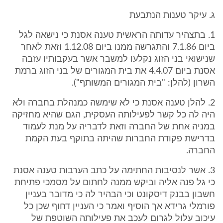
ג. עיקר טענות הנתבעת
1. בתצהיר עדותה הראשית טענה אסנת כי נישאה לגל
ביום 7.1.86 והתגרשה ממנו ביום 1.12.08 וזאת לאחר
שנישואי בני הזוג נקלעו למשבר אשר בעקבותיו עזבה
אסנת ביום 4.4.07 את בית המגורים של בני הזוג ברמת
השרון (להלן: "בית המגורים המשותף").
2. להלן טענה אסנת כי לא שימשה כמנהלת בחברה ולא
היה לה כל קשר לפעילותה העסקית, הגם שהיא מחזיקה
במניה אחת של החברה וזאת לדבריה על מנת לעמוד
בדרישת פקודת החברות שהיתה בתוקף בעת הקמת
החברה.
3. אשר לנסיבות החתימה על כתב הערבות טענה אסנת
כי גל פנה אליה וביקש ממנה לחתום על מסמכי פתיחת
חשבון בבנק דיסקונט וכי הבהיר לה כי מדובר בעניין
פורמלי גרידא אך הוסיף ואמר כי העניין דחוף שכן כל
עיכוב עלול לגרום לעכב את פעילותה השוטפת של