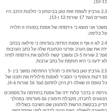
10-11).
2.3 גורביץ לעומת זאת טען בביטחון כי חלונות הרכב היו
סגורים (עמ' 17 שורות 12 ו-13).
משכך אני מוצא כי גירסתה של אסנת בסוגיה זו תלויה
על בלימה.
2.4 לא זו אף זו אסנת הודתה בעדותה כי מילאה בכתב
ידה את שם הערב ופרטי הכתובת שלה על כתב הערבות
(עמ' 2 שורות 3-5) ומשכך קשה להלום את גירסתה לפיה
לא ידעה כי היא חותמת על כתב ערבות.
2.5 גורביץ טען בעדותו כי תהליך החתימה נמשך בין 5-
10 דקות והוסיף כי הסביר לאסנת מילולית את תוכנו של
כל טופס וזו שאלה רק היכן לחתום (עמ' 16 שורות 4-6).
גירסה זו בדבר קלות ידה של אסנת בחתימה על מסמכים
הנוגעים לחברה, מקבלת תימוכין גם מעדותה במהלך
הדיון בבקשת הרשות להתגונן שם השיבה בשלילה
בתשובה לשאלה, האם נהגה לבדוק לפני שהתבקשה