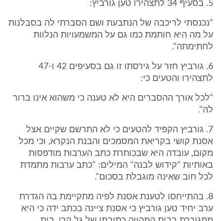
5. בסעיף 34 לתצהירו טען גורביץ:
"נכנסתי לריכבה של הנתבעת ושם הסברתי לה בסבלנות
על מה היא חותמת כמו גם על המשמעויות הנלוות
לחתימתה".
6. גורביץ חזר על גירסתו זו גם בסעיפים 42 ו-47
לתצהירו והטעים כי:
"לכל אורך ההסברים היא לא טענה כי משהוא אינו ברור
לה".
7. גורביץ הקפיד להטעים כי לא התרשם שקיים אצל
אסנת קושי בקריאת המסמכים והבנת הנקרא, וכי מכל
מקום, עובדה היא שבכותרת כתב הערבות מודפסות
באותיות "קידוש לבנה" המילים: "כתב ערבות מתמדת
לכל חוב שאינה מוגבלת בסכום".
8. בהתייחסו לטענת אסנת לפיה מתקיימת בה הגדרת
ערב יחיד טען גורביץ כי אסנת ציינה בכתב ידה כי היא
מתגוררת בבית המהווה כתובתו של גל קרי, בית