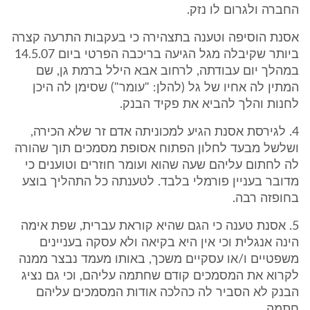
החברה ולגרום לו נזק.
אסנת הוסיפה וטענה בתצהירה כי בעקבות התרעה קצרה
ביותר שקיבלה מגל הגיעה בריכבה הפרטי ביום 14.5.07
במהלך יום עבודתה, לרחוב אבא הילל ברמת גן, שם
המתין לה אחיו של גל (להלן: "עומר") שסימן לה היכן
לחנות והלך להביא את פקיד הבנק.
4. לגירסת אסנת הגיע למכוניתה אדם זר שלא הכירה,
ושלשל מבעד לחלון הפתוח אסופת מסמכים תוך שהורה
לה לחתום עליהם שעה שהוא ועומר חוזרים וטוענים כי
מדובר בעניין פורמלי בלבד. לטענתה כל התהליך בוצע
בחופזה רבה.
5. אסנת טענה כי הגם שהיא קוראת עברית, שפת אימה
הינה אנגלית וכי אין היא בקיאה ולא עסקה בעניינים
משפטיים ו/או עסקיים משכך, באותו מעמד נבצר ממנה
לקרוא את המסמכים קודם שחתמה עליהם, וכי גם נציג
הבנק לא הסביר לה כהלכה אודות המסמכים עליהם
חתמה.