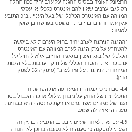
הרציונל העומד בבסיס ההגנה על ערב יחיד ככזו החלה
רק לגבי ערבים שאין להם אינטרס כלכלי או עסקי
המזוהה עם האינטרס הכלכלי של בעל העניין. ב"כ התובע
עיגן עמדתו זו בדברי בית המשפט בפרשת בן שושן
לאמור:
"ההגנה הניתנת לערב יחיד בחוק הערבות לא ביקשה
להשתרע על מתן הגנה לערב המזוהה עם האינטרס
הכלכלי של בעל הענין בתאגיד החייב, אלא להחיל על
ערב כזה את ההסדר הכללי של חוק הערבות בלא הגנות
המיוחדות הניתנות על פיו לערב" (פיסקה 32 לפסק
הדין).
4.4 סבורני כי עמדה זו המעדיפה את הפרשנות
התכליתית של החוק על מבחן מילולי או כזה הכבול בסד
הצר של מגורים משותפים או זיקת פרנסה - היא בבחינת
טענה הראויה להישמע.
4.5 עם זאת לאחר שעיינתי בכתב התביעה בתיק זה
הגעתי למסקנה כי טענה זו לא נטענה בו וכן לא הונחה