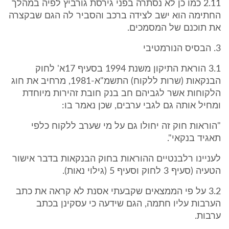
2.11 כמו כן לא נסתרה בפני גירסת גורביץ לפיה במהלך
החתימה הוא ישב לצידה ברכב והסביר לה הגם שבקצרה
את תוכנם של המסמכים.
3. הבסיס הנורמטיבי
3.1 הוראת התיקון משנת 1994 בסעיף 17א' לחוק
הבנקאות (שרות ללקוח) התשמ"א-1981, מרחיב את חוג
הלקוחות אשר לגביהם חב בנק חובת זהירות מיוחדת
ומחיל אותה גם לגבי ערבים, שכן נאמר בו:
"הוראות חוק זה יחולו גם על מי שערב ללקוח כלפי
תאגיד בנקאי".
לעניינו רלבנטיים ההוראות בחוק הבנקאות בדבר אישור
הטעיה (סעיף 3 לחוק וסעיף 5 (גילוי נאות).
3.2 על פי הממצאים שקבעתי אסנת לא קראה את כתב
הערבות עליו חתמה, הגם שידעה כי עסקינן בכתב
ערבות.