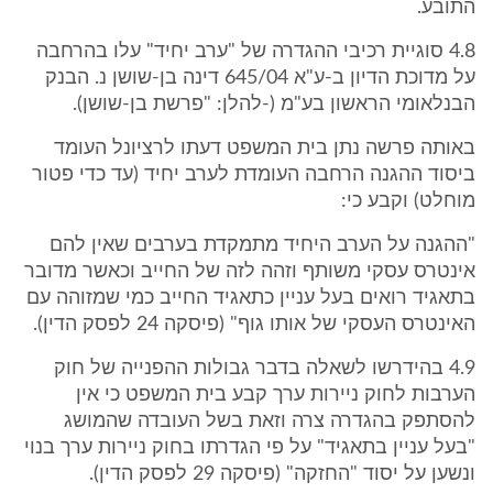
התובע.
4.8 סוגיית רכיבי ההגדרה של "ערב יחיד" עלו בהרחבה
על מדוכת הדיון ב-ע"א 645/04 דינה בן-שושן נ. הבנק
הבנלאומי הראשון בע"מ (-להלן: "פרשת בן-שושן).
באותה פרשה נתן בית המשפט דעתו לרציונל העומד
ביסוד ההגנה הרחבה העומדת לערב יחיד (עד כדי פטור
מוחלט) וקבע כי:
"ההגנה על הערב היחיד מתמקדת בערבים שאין להם
אינטרס עסקי משותף וזהה לזה של החייב וכאשר מדובר
בתאגיד רואים בעל עניין כתאגיד החייב כמי שמזוהה עם
האינטרס העסקי של אותו גוף" (פיסקה 24 לפסק הדין).
4.9 בהידרשו לשאלה בדבר גבולות ההפנייה של חוק
הערבות לחוק ניירות ערך קבע בית המשפט כי אין
להסתפק בהגדרה צרה וזאת בשל העובדה שהמושג
"בעל עניין בתאגיד" על פי הגדרתו בחוק ניירות ערך בנוי
ונשען על יסוד "החזקה" (פיסקה 29 לפסק הדין).