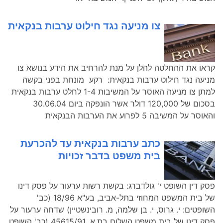
צו מניעה נגד חילוט ערבות בנקאית
קראו את ההחלטה להלן על מנת להרחיב את הידע בנושא צו
מניעה נגד חילוט ערבות בנקאית: רקע מונחת בפני בקשה
למתן צו מניעה האוסר על המשיבות 1-4 לחלט ערבות בנקאית
בסכום של 120,000 דולר אשר הונפקה ביום 30.06.04
והאוסר על המשיבה 5 לפרוע את הערבות הבנקאית
כתב ערבות בנקאית עד להכרעת
בית משפט בדבר זכויות
פסק דין השופט י' גולדברג: בקשת רשות ערעור על פסק דינו
של בית המשפט המחוזי בתל-אביב, בע"א 18/96 (כב'
השופטים: י. גרוס, י. בן שלמה, מ. רובינשטיין) שדחה ערעור על
פסק דינו של בית משפט השלום בת.א. 45615/91 (כב' השופט