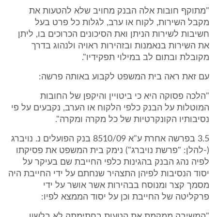
"מתוקף חובות אלה הבנק מחויב שלא להטעות את
מקבל השירות, לקוח או ערב, לגלות כל פרט בעל
חשיבות לשירות הניתן ואת הסיכונים הכרוכים בו, ליתן
את השירות בנאמנות ובזהירות ראויה ולנהוג בדרך
מקובלת ובתום לב במילוי תפקידיו".
עם זאת ראה בית המשפט לקבוע באותה פרשה:
"הלכה פסוקה היא כי ביטויין והיקפן של החובות
המוטלות על הבנק כלפי הלקוח או הערב, נקבעים על פי
נסיבותיו הקונקרטיות של כל מקרה ומקרה".
3.5 בפרשה אחרת ע"א 8510/09 בנק הפועלים נ. נויברג
(-להלן: "פרשת נויברג") נימק בית המשפט את פסיקתו
לפיה נהג הבנק בהגינות כלפי החייבת שם בעיקר על
יסוד הנסיבות לפיהן התצהיר שנחתם על ידי החייבת היה
מסמך קצר ומנוסח בבהירות אשר אושר על ידי
פרקליטה של החייבת וכן על יסוד הממצא לפיו:
"המשיבה ממקמת את הטעות בחתימתה לא בלשון