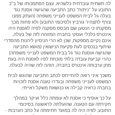
לה תשתית עובדתית כלשהיא. עצם הסתמכותו של ב"כ
התובע על "ניתוח" כתב התביעה שהגישה אסנת נגד
בעלה גל לבית המשפט לענייני משפחה (העתק ממנו
צורף לתצהיר גורביץ ולסיכומי התובע) ולא פחות מכך
מסקנתו כי הנטען שם מבסס מסקנה לפיה לאסנת היה
אינטרס כלכלי ועסקי בחברה המזוהה לזה של בעלה,
אינם נקיים מספקות, שכן לא הרי הניסיון ליהנות מהסדרי
שיתוף בנכסים לעת פקיעת הנישואין (מושא התביעה
שהגישה אוסנת נגד גל בבית המשפט לענייני משפחה)
כהרי קביעת עובדה בלתי מוכחת לפיו לאסנת היה בעת
מתן ערבותה אינטרס בחברה, הזהה לזה שהיה לבעלה.
משכך איני רואה להתייחס לכתב התביעה שהוגש לבית
המשפט לענייני משפחה ובגדרו טענה אסנת לזכויות
בחברה כראיה קבילה או כנושאת משקל ראייתי.
על כך אוסיף כי אסנת לא עומתה כלל ועיקר במהלך
חקירתה עם הטענה, שהועלתה לראשונה בסיכומי
התובע, לפיה היה לה במועד חתימתה על כתב הערבות -