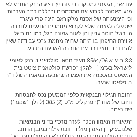
עם זאת, הגעתי למסקנה כי גורביץ, נציג הבנק התובע לא
מנע מאסנת לקרוא את המסמכים ובכללם כתב הערבות
וכי הימנעותה של אסנת מלקוראם הינה פרי שיגרה
שסיגלה לעצמה שלא לקרוא מסמכים הנוגעים לחברה
הן בשל חוסר עניין והן לאור אמונה בגל, כמו גם בשל
אווירת החיפזון בו היתה שרויה מחמת צרכי עבודתה שאין
להם דבר וחצי דבר עם החברה ו/או עם התובע.
3.3 ב-ע"א 8564/06 סעיד חסאן סולטאני נ. בנק לאומי
לישראל בע"מ ( - להלן: "פרשת סולטאני") ציטט בית
המשפט בהסכמה את העמדה שהובעה במאמרה של ד"ר
ר. פלאטו שנער:
"חובת הגילוי הבנקאית כלפי הממשכן נכס להבטחת
חיובו של אחר"(הפרקליט מ"ט (2) 385 (להלן: "שנער")
שם נאמר:
"תיאורית האמון הפכה לערך מרכזי בדיני הבנקאות
שלנו...עיקרון האמון מוליד חובת גילוי במובן הרחב.
חובת הגילוי במובן הרחב כוללת לא רק מילוי טכני של