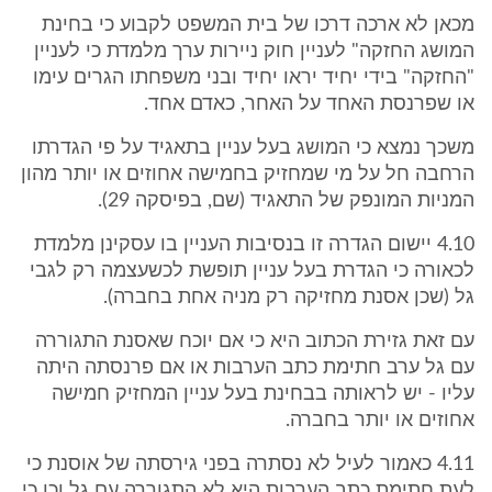
מכאן לא ארכה דרכו של בית המשפט לקבוע כי בחינת
המושג החזקה" לעניין חוק ניירות ערך מלמדת כי לעניין
"החזקה" בידי יחיד יראו יחיד ובני משפחתו הגרים עימו
או שפרנסת האחד על האחר, כאדם אחד.
משכך נמצא כי המושג בעל עניין בתאגיד על פי הגדרתו
הרחבה חל על מי שמחזיק בחמישה אחוזים או יותר מהון
המניות המונפק של התאגיד (שם, בפיסקה 29).
4.10 יישום הגדרה זו בנסיבות העניין בו עסקינן מלמדת
לכאורה כי הגדרת בעל עניין תופשת לכשעצמה רק לגבי
גל (שכן אסנת מחזיקה רק מניה אחת בחברה).
עם זאת גזירת הכתוב היא כי אם יוכח שאסנת התגוררה
עם גל ערב חתימת כתב הערבות או אם פרנסתה היתה
עליו - יש לראותה בבחינת בעל עניין המחזיק חמישה
אחוזים או יותר בחברה.
4.11 כאמור לעיל לא נסתרה בפני גירסתה של אוסנת כי
לעת חתימת כתב הערבות היא לא התגוררה עם גל וכן כי