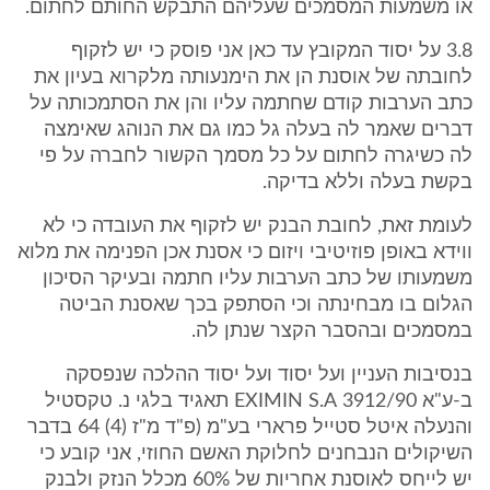
או משמעות המסמכים שעליהם התבקש החותם לחתום.
3.8 על יסוד המקובץ עד כאן אני פוסק כי יש לזקוף
לחובתה של אוסנת הן את הימנעותה מלקרוא בעיון את
כתב הערבות קודם שחתמה עליו והן את הסתמכותה על
דברים שאמר לה בעלה גל כמו גם את הנוהג שאימצה
לה כשיגרה לחתום על כל מסמך הקשור לחברה על פי
בקשת בעלה וללא בדיקה.
לעומת זאת, לחובת הבנק יש לזקוף את העובדה כי לא
ווידא באופן פוזיטיבי ויזום כי אסנת אכן הפנימה את מלוא
משמעותו של כתב הערבות עליו חתמה ובעיקר הסיכון
הגלום בו מבחינתה וכי הסתפק בכך שאסנת הביטה
במסמכים ובהסבר הקצר שנתן לה.
בנסיבות העניין ועל יסוד ועל יסוד ההלכה שנפסקה
ב-ע"א 3912/90 EXIMIN S.A תאגיד בלגי נ. טקסטיל
והנעלה איטל סטייל פרארי בע"מ (פ"ד מ"ז (4) 64 בדבר
השיקולים הנבחנים לחלוקת האשם החוזי, אני קובע כי
יש לייחס לאוסנת אחריות של 60% מכלל הנזק ולבנק