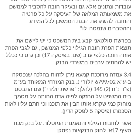
עובדות ונתונים אלא גם ובעיקר חובה להסביר לממשכן
את משמעותה המלאה של העיסקה על כל פרטיה
והחובה להשיג את הבנת הממשכן לכל המידע
וההסברים שנמסרו לו".
בפרשת סולטאני קבע בית המשפט כי יש ליישם את
תוצאת הפרת חובת הגילוי כלפי הממשכן, גם לגבי הפרת
אותה חובה כלפי ערב (שם, בפיסקה 17) וכן גרס כי ככלל
יש להחתים ערבים במשרדי הבנק.
3.4 עמדה מרוככת קמעא ניתן לזהות בהלכה שנפסקה
ב-ע"א 6799/02 יולזרי נ. בנק המזרחי המאוחד בע"מ
(פ"ד נ"ח (2) 145 (להלן: "פרשת יולזרי") שם התבסס
בית המשפט על החזקה לפיה אדם החותם על מסמך
מוחזק כמי שקרא אותו הבין את תוכנו וכי חתם עליו לאות
הסכמתו (פיסקה 5 לפסק הדין).
אשר לחובות הגילוי והנאמנות המוטלות על בנק מכח
סעיף 17א' לחוק הבנקאות נפסק: