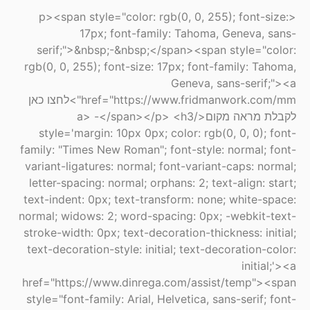
<p><span style="color: rgb(0, 0, 255); font-size:
17px; font-family: Tahoma, Geneva, sans-
serif;">&nbsp;-&nbsp;</span><span style="color:
rgb(0, 0, 255); font-size: 17px; font-family: Tahoma,
Geneva, sans-serif;"><a
href="https://www.fridmanwork.com/mm">לחצו כאן
לקבלת מראה מקום</a> -</span></p> <h3
style='margin: 10px 0px; color: rgb(0, 0, 0); font-
family: "Times New Roman"; font-style: normal; font-
variant-ligatures: normal; font-variant-caps: normal;
letter-spacing: normal; orphans: 2; text-align: start;
text-indent: 0px; text-transform: none; white-space:
normal; widows: 2; word-spacing: 0px; -webkit-text-
stroke-width: 0px; text-decoration-thickness: initial;
text-decoration-style: initial; text-decoration-color:
initial;'><a
href="https://www.dinrega.com/assist/temp"><span
style="font-family: Arial, Helvetica, sans-serif; font-