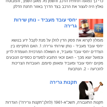
כדי כך נפגעה תחתית הרכב והשמן נזל מאגן השמן , והמבוטח
נאלץ היה לעצור את הרכב בצד הדרך באזור תחנת הדלק
יחסי עובד מעביד - נותן שירות
גרירה
מומלץ לקרוא את פסק הדין להלן על מנת לקבל ידע בנושא
יחסי עובד מעביד - נותן שירותי גרירה: 1. האם התקיימו בין
הצדדים יחסי עובד ומעביד, זו השאלה המרכזית העומדת לדיון
וכפועל יוצא מכך - האם זכאי התובע לסעדים כספיים הנובעים
מקיום יחסי עובד ומעביד ומאופן סיומם. העובדות הצריכות
להכרעה - 2. הנתבעת
תקנות גרירה
תקנות התעבורה, תשכ"א-1961 (להלן:"תקנות גרירה") הגדרות