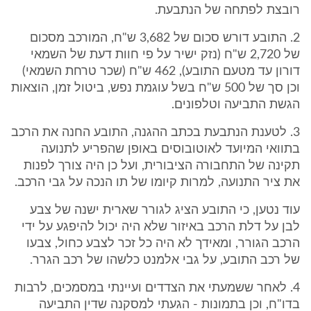
רובצת לפתחה של הנתבעת.
2. התובע דורש סכום של 3,682 ש"ח, המורכב מסכום
של 2,720 ש"ח (נזק ישיר על פי חוות דעת של השמאי
דורון עד מטעם התובע), 462 ש"ח (שכר טרחת השמאי)
וכן סך של 500 ש"ח בשל עוגמת נפש, ביטול זמן, הוצאות
הגשת התביעה וטלפונים.
3. לטענת הנתבעת בכתב ההגנה, התובע החנה את הרכב
בתוואי המיועד לאוטובוסים באופן שהפריע לתנועה
תקינה של התחבורה הציבורית, ועל כן היה צורך לפנות
את ציר התנועה, למרות קיומו של תו הנכה על גבי הרכב.
עוד נטען, כי התובע הציג לגורר שארית ישנה של צבע
לבן על דלת הרכב באיזור שלא היה יכול להיפגע על ידי
הרכב הגורר, ומאידך לא היה כל זכר לצבע כחול, צבעו
של רכב התובע, על גבי אלמנט כלשהו של רכב הגרר.
4. לאחר ששמעתי את הצדדים ועיינתי במסמכים, לרבות
בדו"ח, וכן בתמונות - הגעתי למסקנה שדין התביעה