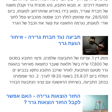
כתאונת דרכים: א. מבוא התובע, נהג מכונית גרר וקבלן משנה
של חברת שגריר, נפגע בידו באירוע שהתרחש, לטענתו, ביום
28/5/00, עת שהוזמן לחלץ רכב שסטה מהכביש ונפל לתוך
ואדי. לטענתו, נגרמה התאונה עת קשר את הכבל של הגרר
תביעה נגד חברת גרירה - איחור
הגעת גרר
פסק דין 1. עניינה של התובענה שלפנינו, פיצוי התובע בסכום
של 17,800 ש"ח בשל תלאות שעבר כתוצאה מאיחור בהגעת
גרר מטעם הנתבעת, לאחר שרכב התובע נתקע בכביש ים
המלח ביום 25.8.07 בשעה 18:20 לערך. 2. כפי שמפורט
בכתב התביעה, בשיחתו הראשונה עם נציגי הנתבעת הבהיר
החזר הוצאות גרירה - האם אפשר
לקבל החזר הוצאות גרר ?