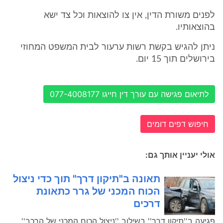
לפנים משורת הדין, אין צו להוצאות וכל צד ישא
בהוצאותיו.
ניתן להגיש בקשת רשות ערעור לבית המשפט המחוזי
בירושלים תוך 15 יום.
לתיאום פגישה עם עורך דין חייגו 077-4008177
חיפוש דפים דומים
אולי יעניין אותך גם:
תאונה ב"תיקון דרך" תוך כדי ניצול
הכוח המכני של גרר כתאונת
דרכים
פגיעה ב''תיקון דרך'' בשילוב ''ניצול הכוח המכני של הרכב''