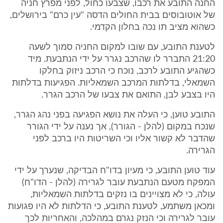
החנה התובע את רכבו, שצבעו כחול, לפני מפרץ חניה
של אוטובוסים בבית החולים הדסה "עין כרם" בירושלים,
כשהוא מציב תו נכה בחלון הקדמי.
לטענת התובע, עם שובו למקום החניה סמוך לשעה
21:20 התברר לו שהרכב נגרר על ידי הנתבעת. מיד
כשהגיע התובע לרכב, נוכח כי הרכב ניזוק בחלקו
השמאלי, בדלתות המרכב השמאליות. הפגיעות בדלתות
היו בצבע לבן, התואם את צבעו של הרכב הגרר.
התובע טוען, כי העלה את נושא הפגיעה בפני נהג הגרר,
שנכח במקום (להלן - הגורר), אך נענה על ידי הגורר
שהדבר לא קשור אליו וכי השריטות היו ברכב לפני
הגרירה.
עוד טוען התובע, כי מעיון בדו"ח הבדיקה, שנערך על ידי
המפקח מטעם הנתבעת עובר לגרירה (להלן - הדו"ח)
עולה, כי לא מצויינים בו נזקים בדלתות השמאליות,
ומכאן משתמע, לטענת התובע, כי הדלתות לא היו פגועות
עובר לגרירה וכי הנזק נגרם במהלכה, והאחריות לכך