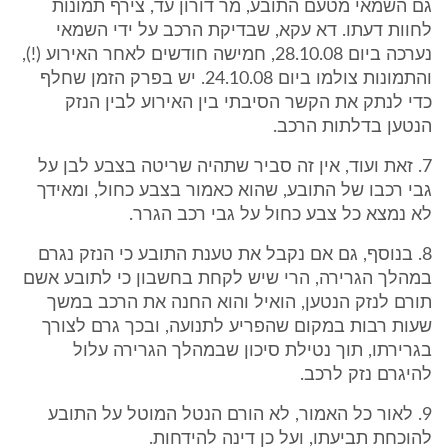
גם השמאי מטעם התובע, מר דורון עד, צירף תמונות
לחוות דעתו. דא עקא, שבדיקת הרכב על ידי השמאי
נערכה ביום 28.10.08, חמישה חודשים לאחר האירוע (!),
והתמונות צולמו ביום 24.10.08. יש בפרק הזמן שחלף
כדי לנתק את הקשר הסיבתי בין האירוע לבין הנזק
הנטען בדלתות הרכב.
7. זאת ועוד, אין זה סביר שתהיה שריטה בצבע לבן על
גבי רכבו של התובע, שהוא כאמור בצבע כחול, ומאידך
לא נמצא כל צבע כחול על גבי רכב הגרר.
8. בנוסף, גם אם נקבל את טענת התובע כי הנזק נגרם
במהלך הגרירה, הרי שיש לקחת בחשבון כי לתובע אשם
תורם לנזק הנטען, הואיל והוא החנה את הרכב במשך
שעות רבות במקום שהפריע לתנועה, ובכך גרם לצורך
בגרירתו, תוך נטילת סיכון שבמהלך הגרירה עלול
להיגרם נזק לרכב.
9. לאור כל האמור, לא הורם הנטל המוטל על התובע
להוכחת תביעתו, ועל כן דינה להידחות.