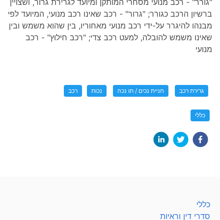
"גורר" - רכב מנועי מסחרי המותקן ומיועד לגרירת גרור, ושצויין
ברשיון הרכב כגורר; "גרור" - רכב שאינו רכב מנועי, המיועד לפי
מבנהו להיגרר על-ידי רכב מנועי מאחוריו, בין שהוא משמש ובין
שאינו משמש להובלה, למעט רכב צדי; "רכב חילוץ" - רכב
מנועי
גרירת רכב
חניית נכים / תו נכה
נכות
רכב
כללי
כללי
סדרי דין וראיות