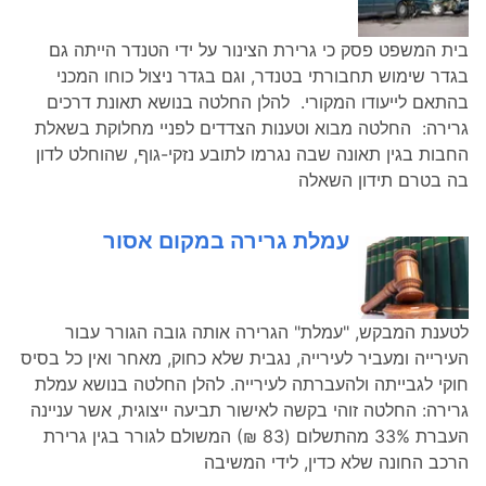
בית המשפט פסק כי גרירת הצינור על ידי הטנדר הייתה גם
בגדר שימוש תחבורתי בטנדר, וגם בגדר ניצול כוחו המכני
בהתאם לייעודו המקורי. להלן החלטה בנושא תאונת דרכים
גרירה: החלטה מבוא וטענות הצדדים לפניי מחלוקת בשאלת
החבות בגין תאונה שבה נגרמו לתובע נזקי-גוף, שהוחלט לדון
בה בטרם תידון השאלה
עמלת גרירה במקום אסור
לטענת המבקש, "עמלת" הגרירה אותה גובה הגורר עבור
העירייה ומעביר לעירייה, נגבית שלא כחוק, מאחר ואין כל בסיס
חוקי לגבייתה ולהעברתה לעירייה. להלן החלטה בנושא עמלת
גרירה: החלטה זוהי בקשה לאישור תביעה ייצוגית, אשר עניינה
העברת 33% מהתשלום (83 ₪) המשולם לגורר בגין גרירת
הרכב החונה שלא כדין, לידי המשיבה