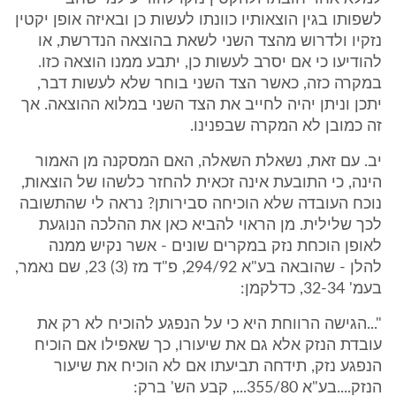
לשפותו בגין הוצאותיו כוונתו לעשות כן ובאיזה אופן יקטין
נזקיו ולדרוש מהצד השני לשאת בהוצאה הנדרשת, או
להודיעו כי אם יסרב לעשות כן, יתבע ממנו הוצאה כזו.
במקרה כזה, כאשר הצד השני בוחר שלא לעשות דבר,
יתכן וניתן יהיה לחייב את הצד השני במלוא ההוצאה. אך
זה כמובן לא המקרה שבפנינו.
יב. עם זאת, נשאלת השאלה, האם המסקנה מן האמור
הינה, כי התובעת אינה זכאית להחזר כלשהו של הוצאות,
נוכח העובדה שלא הוכיחה סבירותן? נראה לי שהתשובה
לכך שלילית. מן הראוי להביא כאן את ההלכה הנוגעת
לאופן הוכחת נזק במקרים שונים - אשר נקיש ממנה
להלן - שהובאה בע"א 294/92, פ"ד מז (3) 23, שם נאמר,
בעמ' 32-34, כדלקמן:
"...הגישה הרווחת היא כי על הנפגע להוכיח לא רק את
עובדת הנזק אלא גם את שיעורו, כך שאפילו אם הוכיח
הנפגע נזק, תידחה תביעתו אם לא הוכיח את שיעור
הנזק....בע"א 355/80..., קבע הש' ברק: