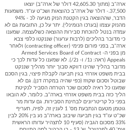
ארה"ב (מתוך 42,605.30 דולר של ארה"ב) יוצאו
37,500.- דולר של ארה"ב כהוצאות ושכ"ט עו"ד. משמעות
הדבר, שההוצאה בגין הקטנת הנזק מגיעה לכ - 94%
מהנזק עצמו (בערכו הנומינלי). יתר על כן, התובעת גם לא
עמדה בנטל להוכחת סבירות ההוצאה כשלעצמה. שמענו
כי מדובר בהליכים (לרבות ערעור) שננקטו כלפי צבא
ארה"ב, בפני פורום פנימי (contracting officer) ולאחר
מן בפני ה- Armed Services Board of Contract
Appeals (ראה: נ1/ ו- נ2/). לא שמענו כל עדות לכך כי
מדובר בהליך שהינו דווקא סבוך יותר מהליך שננקט
בבית משפט אזרחי בגין תביעה לקבלת פיצוי, בגין הסכם
שבוטל וסכום שקוזז (כפי שהיה במקרה דנן). גם לא
שמענו כל ראיה לסכום שכר הטרחה הסביר לנקיטת
הליך כזה בבית משפט אזרחי בארה"ב. כלומר, לא הובאו
בפני כל קריטריונים לבחינת הסבירות. גם עדות מר
גוטמן מטעם הנתבעת מס' 1 לענין זה, לפיה, תעריף
שכ"ט עו"ד בגין תביעה שיבוב בארה"ב נע בין 20% לבין
33% מסכום הגביה (סעיף 10 לתצהיר עדותו הראשית
ועמ' 40 לפרטיכל, ש’ 13 - בו הבהיר למה התייחס