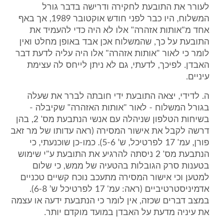
לעורר את התובעת לחקירה ודרישה בדבר גורל
המשלוח, היו כבר לפני חודש אוקטובר 1989, אך באף
אחד מ"אותות אזהרה" אלו לא היה כדי להעמיד את
התובעת על כך, שהמשלוח אכן אבד באופן מחלט ואין
לומר כי לאור "אותות אזהרה" אלו היה עליה לדעת דבר
האבדן. לפיכך, לדעתי, גם לא ניתן לייחס לה עצימת
עיניים.
ה. לדידי, יצאה התובעת ידי חובתה לברר את שעלה
בגורל המשלוח - לאור "אותות האזהרה" שקיבלה -
בשיחות הטלפון שניהלה עם אנשי הנתבעת מס' 2, בהן
דרשה לקבל את אישור המסירה (ראה עדותו של מר זאב
פורן, עמ' 17 לפרטיכל, ש’ 5-6). כמו-כן שוכנעתי, כי
הנתבעת מס' 2 ניסתה להרגיע את התובעת ע"י שימוש
בטענות סרק הגובלות בהטעיה של ממש, כי שלום
למטען וכי אישור המסירה מתעכב נוכח קשיים טכניים
אדמיניסטרטיביים (ראה: עמ' 17 לפרטיכל ש’ 6-8).
במצב דברים שכזה, אין לומר כי הנתבעת ידעה או עצמה
את עיניה מדעת על האבדן במועד מוקדם יותר.