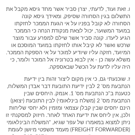
ו. זאת ועוד, לדעתי, יצרן סביר אשר מחד גיסא מקבל את
התשלום בגין הסחורה שסיפק, ומאידך גיסא קונה
הסחורה לא קובל בפניו על אי הגעת הממכר לחזקתו
במועד המשוער, יכול לצאת מנקודת הנחה כי הממכר
הגיע ליעדו. קונה סביר אשר שילם למפרע עבור מוצר
שרכש ואשר לא קיבל אותו לחזקתו במועד המוסכם או
המיועד, חזקה עליו שיודיע למוכר על אי הספקת הממכר.
משלא עשה כן - אין לבוא בטרוניה אל המוכר ולומר, כי
היה עליו לדעת על הכשל שבאספקה.
ז. שוכנעתי גם, כי אין מקום ליצור זהות בין ידיעת
הנתבעת מס' 2 לבין ידיעת התובעת דבר אבדן המשלוח,
כטענת ב"כ הנתבעת מס' 1. אנמק. היחסים שבין
הנתבעת מס' 2 (משלח בינלאומי) לבין התובעת (יצואן)
הינם יחסים שבין קבלן עצמאי ומזמין ולא יחסי שליחות
ולכן, אין ליחס את ידיעת האחד לאחר. חיזוק למסקנתי זו
ניתן למצוא במאמרו של עפר שגיא, "המשלח הבינלאומי
(FREIGHT FORWARDER) מעמד משפטי מיושן לעומת