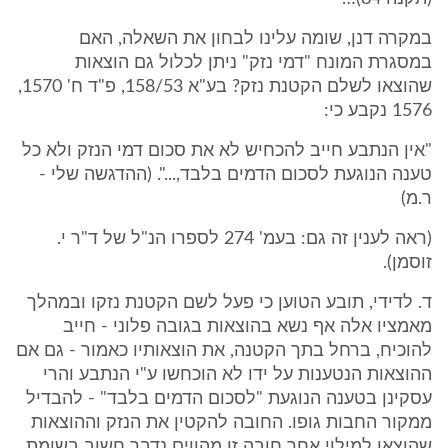
במקרה דנן, שומה עלינו לבחון את השאלה, האם
במסגרת המונח "דמי נזק" ניתן לכלול גם הוצאות
שהוצאו לשלם הקטנת נזק? בע"א 158/53, פ"ד ח' 1570,
1576 נקבע כי:
"אין הנתבע חייב להכחיש לא את סכום דמי הנזק ולא כל
טענה הנוגעת לסכום הדמים בלבד,...". (ההדגשה שלי -
ר.מ)
(ראה לענין זה גם: בעמ' 274 לספרו הנ"ל של ד"ר י.
זוסמן).
ד. לדידי, תובע הטוען כי פעל לשם הקטנת נזקו ובמהלך
מאמציו אלה אף נשא בהוצאות בגובה פלוני - חייב
להוכיח, ברחל בתך הקטנה, את הוצאותיו כאמור - גם אם
ההוצאות הנטענות על ידו לא הוכחשו ע"י הנתבע והרי
עסקינן בטענה הנוגעת "לסכום הדמים בלבד" - להבדיל
ממקור החבות גופו. החובה להקטין את הנזק וההוצאות
שהוצאו למילוי אחר חובה זו מהווים נדבך חשוב בשומת