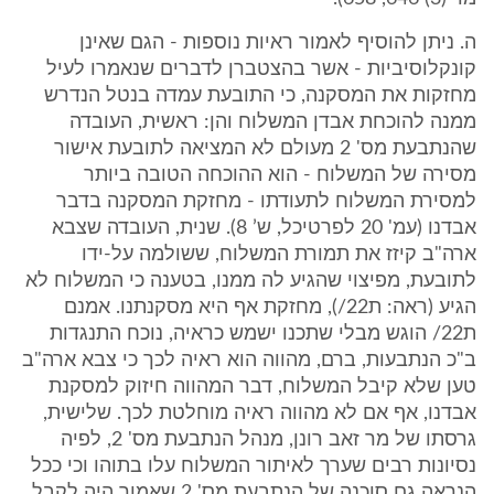
ה. ניתן להוסיף לאמור ראיות נוספות - הגם שאינן
קונקלוסיביות - אשר בהצטברן לדברים שנאמרו לעיל
מחזקות את המסקנה, כי התובעת עמדה בנטל הנדרש
ממנה להוכחת אבדן המשלוח והן: ראשית, העובדה
שהנתבעת מס' 2 מעולם לא המציאה לתובעת אישור
מסירה של המשלוח - הוא ההוכחה הטובה ביותר
למסירת המשלוח לתעודתו - מחזקת המסקנה בדבר
אבדנו (עמ' 20 לפרטיכל, ש’ 8). שנית, העובדה שצבא
ארה"ב קיזז את תמורת המשלוח, ששולמה על-ידו
לתובעת, מפיצוי שהגיע לה ממנו, בטענה כי המשלוח לא
הגיע (ראה: ת22/), מחזקת אף היא מסקנתנו. אמנם
ת22/ הוגש מבלי שתכנו ישמש כראיה, נוכח התנגדות
ב"כ הנתבעות, ברם, מהווה הוא ראיה לכך כי צבא ארה"ב
טען שלא קיבל המשלוח, דבר המהווה חיזוק למסקנת
אבדנו, אף אם לא מהווה ראיה מוחלטת לכך. שלישית,
גרסתו של מר זאב רונן, מנהל הנתבעת מס' 2, לפיה
נסיונות רבים שערך לאיתור המשלוח עלו בתוהו וכי ככל
הנראה גם סוכנה של הנתבעת מס' 2 שאמור היה לקבל