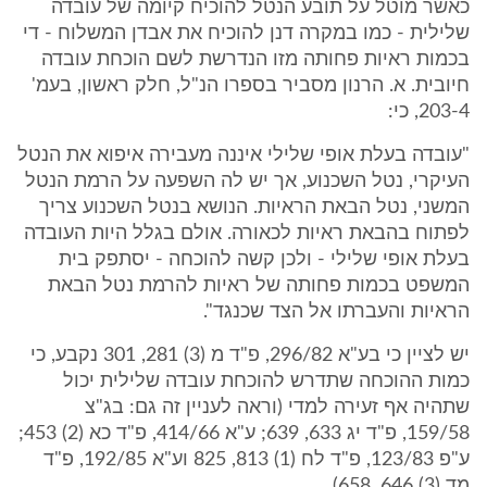
כאשר מוטל על תובע הנטל להוכיח קיומה של עובדה
שלילית - כמו במקרה דנן להוכיח את אבדן המשלוח - די
בכמות ראיות פחותה מזו הנדרשת לשם הוכחת עובדה
חיובית. א. הרנון מסביר בספרו הנ"ל, חלק ראשון, בעמ'
203-4, כי:
"עובדה בעלת אופי שלילי איננה מעבירה איפוא את הנטל
העיקרי, נטל השכנוע, אך יש לה השפעה על הרמת הנטל
המשני, נטל הבאת הראיות. הנושא בנטל השכנוע צריך
לפתוח בהבאת ראיות לכאורה. אולם בגלל היות העובדה
בעלת אופי שלילי - ולכן קשה להוכחה - יסתפק בית
המשפט בכמות פחותה של ראיות להרמת נטל הבאת
הראיות והעברתו אל הצד שכנגד".
יש לציין כי בע"א 296/82, פ"ד מ (3) 281, 301 נקבע, כי
כמות ההוכחה שתדרש להוכחת עובדה שלילית יכול
שתהיה אף זעירה למדי (וראה לעניין זה גם: בג"צ
159/58, פ"ד יג 633, 639; ע"א 414/66, פ"ד כא (2) 453;
ע"פ 123/83, פ"ד לח (1) 813, 825 וע"א 192/85, פ"ד
מד (3) 646, 658).