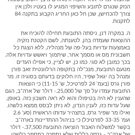
הנזק שנגרם לתובע והשיפוי המגיע לו בעטיו ולכן אין
צורך להכחישן, שכן חל כאן החריג הקבוע בתקנה 84
לתקנות.
ה. במקרה דנן, ניסתה התובעת תחילה להוכיח את
ההוצאות שעמדה בהן, לטענתה, לשם הקטנת נזקיה
באמצעות עדויות בעל-פה של מנהליה, ללא הצגת כל
חשבונית מס או מסמך אחר, שיתמוך ויאשש עדויות אלה.
בכך כמובן לא סגי. כמו כן, יש לציין, כי אפילו העדים
מטעם התובעת, מנכ"לה בתקופה הרלוונטית זאב פורן
ומנהל בה יגאל שפיר, היו חלוקים בדעתם בסוגיה זו. מר
פורן גרס (בעמ' 24 לפרטיכל, ש' 11-15) כי הוצאות
התובעת עמדו על סך של 25,000.- דולר של ארה"ב, הגם
שהענין לא היה בטיפולו והוא לא ראה חשבון כזה. באופן,
שעל עדות כזו, לענין הנדון, לא ניתן לבסס ממצא כלשהו.
ואילו מר שפיר גרס, בתצהיר עדותו הראשית (סע' 2.6
ועמ' 33-35 לפרטיכל) כי בניהול ההתדיינות בארה"ב
בקשר למשלוח האבוד הוציאה התובעת 37,500.- דולר
של ארה"ב - גרסה כללית שלא נתמכה במסמך כלשהו.