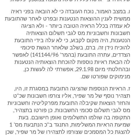
ו. במצב האמור, נוכח העובדה כי לא הובאה בפני ראיה
ממשית לענין ההוצאות הנטענות ובפרט לאחר שהתובעת
לא עמדה בכלל הראיה הטובה ביותר - ולא הציגה
חשבונות וחשבוניות מס לגבי תשלום הוצאותיה
הנטענות, היה מקום לקבוע, כי לא עלה בידי התובעת
להוכיח נידן זה. ברם, בשלב שלאחר הגשת סיכומי
הצדדים, עתרה התובעת (בהמר' 141144/96) לאפשר
לה הבאת ראיות נוספות להוכחת הוצאותיה הנטענות
ובהחלטתי מיום 29.1.98, אפשרתי לה לעשות כן,
מנימוקים שפורטו שם.
ז. הראיות הנוספות שהציגה התובעת במסגרת זו, היו,
תצהיר נוסף של מר שפיר, אליו צורפו חשבונות שכ"ט
והחזר הוצאות שקיבלה התובעת מפרקליטיה וחשבוניות
מס לגבי תשלום סכומי החשבונות. כן פורטו בתצהיר,
התקופה בה שולמו התשלומים ואופן חישובם. בעת
שמיעת הראיות המשלימות, התנגד ב"כ הנתבעת מס' 1
להצגת כל המסמכים שצורפו לתצהירו של מר שפיר, שכן