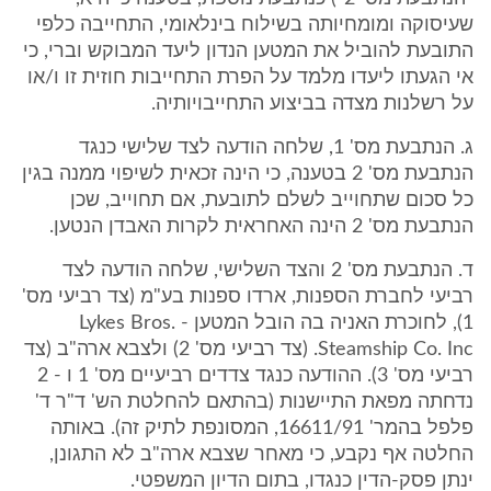
שעיסוקה ומומחיותה בשילוח בינלאומי, התחייבה כלפי
התובעת להוביל את המטען הנדון ליעד המבוקש וברי, כי
אי הגעתו ליעדו מלמד על הפרת התחייבות חוזית זו ו/או
על רשלנות מצדה בביצוע התחייבויותיה.
ג. הנתבעת מס' 1, שלחה הודעה לצד שלישי כנגד
הנתבעת מס' 2 בטענה, כי הינה זכאית לשיפוי ממנה בגין
כל סכום שתחוייב לשלם לתובעת, אם תחוייב, שכן
הנתבעת מס' 2 הינה האחראית לקרות האבדן הנטען.
ד. הנתבעת מס' 2 והצד השלישי, שלחה הודעה לצד
רביעי לחברת הספנות, ארדו ספנות בע"מ (צד רביעי מס'
1), לחוכרת האניה בה הובל המטען - Lykes Bros.
Steamship Co. Inc. (צד רביעי מס' 2) ולצבא ארה"ב (צד
רביעי מס' 3). ההודעה כנגד צדדים רביעיים מס' 1 ו - 2
נדחתה מפאת התיישנות (בהתאם להחלטת הש' ד"ר ד'
פלפל בהמר' 16611/91, המסונפת לתיק זה). באותה
החלטה אף נקבע, כי מאחר שצבא ארה"ב לא התגונן,
ינתן פסק-הדין כנגדו, בתום הדיון המשפטי.