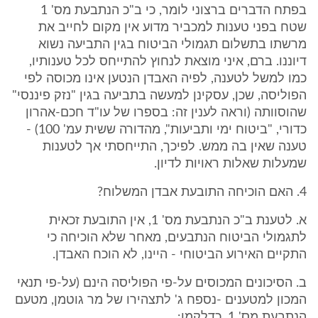
בפתח הדברים ברצוני לומר, כי ב"כ הנתבעת מס' 1
שטח בפני טענות למכביר מדוע אין מקום לחייב את
מרשתו בתשלום תגמולי הביטוח בגין התביעה נשוא
דיוננו. ברם, איני מוצאת לנחוץ להתייחס לכל טענותיו,
כמו למשל לטענה, לפיה האבדן הנטען אינו מכוסה לפי
הפוליסה, שכן, עסקינן למעשה בתביעה בגין "נזק פיננסי"
שהוסוותה (וראה לענין זה: בספרו של עו"ד חכם-אהרון
כדורי, "ביטוח ימי ותביעות", מהדורה ששית עמ' 100) -
טענה שאין בה ממש. לפיכך, התייחסתי אך לטענות
שמעלות שאלות ראויות לדיון.
4. האם הוכיחה התובעת אבדן המשלוח?
א. לטענת ב"כ הנתבעת מס' 1, אין התובעת זכאית
לתגמולי הביטוח הנתבעים, מאחר שלא הוכיחה כי
התקיים האירוע הביטוחי - היינו, לא הוכח האבדן.
ב. הסיכונים המכוסים על-פי הפוליסה הינם (על-פי תנאי
המכון למטענים -נספח ג' לתצהירו של מר גוטמן, מטעם
הנתבעת מס' 1, כדלקמן: