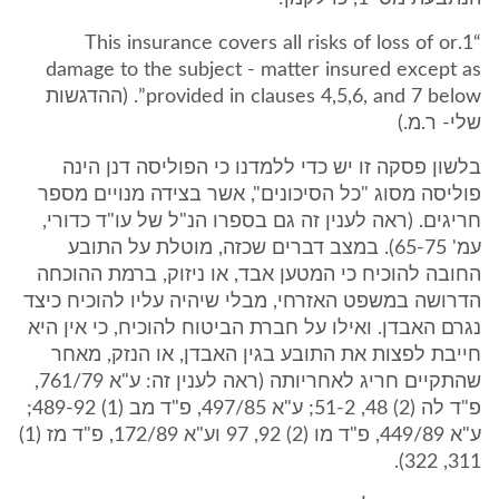
“1.This insurance covers all risks of loss of or
damage to the subject - matter insured except as
provided in clauses 4,5,6, and 7 below”. (ההדגשות
שלי- ר.מ.)
בלשון פסקה זו יש כדי ללמדנו כי הפוליסה דנן הינה
פוליסה מסוג "כל הסיכונים", אשר בצידה מנויים מספר
חריגים. (ראה לענין זה גם בספרו הנ"ל של עו"ד כדורי,
עמ' 65-75). במצב דברים שכזה, מוטלת על התובע
החובה להוכיח כי המטען אבד, או ניזוק, ברמת ההוכחה
הדרושה במשפט האזרחי, מבלי שיהיה עליו להוכיח כיצד
נגרם האבדן. ואילו על חברת הביטוח להוכיח, כי אין היא
חייבת לפצות את התובע בגין האבדן, או הנזק, מאחר
שהתקיים חריג לאחריותה (ראה לענין זה: ע"א 761/79,
פ"ד לה (2) 48, 51-2; ע"א 497/85, פ"ד מב (1) 489-92;
ע"א 449/89, פ"ד מו (2) 92, 97 וע"א 172/89, פ"ד מז (1)
311, 322).