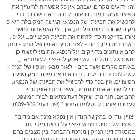
זה? ידועים מקרים, שבהם אין כל אפשרות להעריך את
הפיצוי והנזק במדת וודאות מרובה. האם יש בכך כדי
להכשיל את תביעתו של הנפגע? הגישה המקובלת היא כי
מקום שהוכח קיומו של נזק, אין באי האפשרות לחשב
אותו בדייקנות כדי לדחות את תביעת הפיצויים... על-כן,
באותם מקרים, בהם - לאור טבעו ואופיו של הנזק - ניתן
להביא נתונים מדוייקים, על הנפגע-התובע לעשות כן,
ומשנכשל בנטל זה, לא ייפסק לו פיצוי. לעומת זאת,
באותם מקרים אשר בהם - לאור טבעו ואופיו של הנזק -
קשה להוכיח בדייקנות ובוודאות את מידת הנזק ושיעור
הפיצויים, אין בכך כדי להכשיל את תביעתו של הנפגע,
ודי לו שיביא אותם נתונים, אשר ניתן באופן סביר
להביאם, תוך מתן שיקול דעת מתאים לבית המשפט
לעריכת אומדן להשלמת החסר." (שם בעמ' 809-808).
יצויין עוד, כי בהקשר הנדון אין נפקא מינה אם מדובר
בפיצוי על בסיס חוזי או פיצוי על בסיס נזיקי. גם
במסגרת דיני הנזיקין נערכת ההבחנה בין מצבים בהם
הוכחת שיעור הנזק היא בעייתית, ובין מצבים בהם