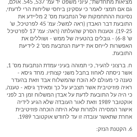
מציאות מתחדשת", עיוני משפט יד עמ' 537, 545. אולם,
גם אם תמצי לאמר כי עסקינן ביחסי שליחות הרי לדעתי,
נסיונות ההתחמקות של הנתבעת מס' 2 מליידע את
התובעת דבר האבדן (ראה למשל: עמ' 45 לפרטיכל, ש’
19-25). וטענות הסרק שהעלתה (ראה: עמ' 17 לפרטיכל
ש’ 6-8) - גובלים בהטעיה של ממש - ושוללים את
האפשרות לייחס את ידיעת הנתבעת מס' 2 לידיעת
התובעת.
ח. ברצוני להעיר, כי תמוהה בעיני עמדת הנתבעת מס' 1,
אשר ניסתה לאחוז בחבל משני קצותיו. מחד גיסא -
טענה כי מעולם לא הוכח שהמשלוח אבד וזאת בהעדר
ראיה פוזיטיבית אשר תצביע על כך ומאידך גיסא - טענה,
כי היה על התובעת לדעת על אבדן המשלוח זמן רב לפני
אוקטובר 1989 וזאת לאור העובדה שלא הגיע לידיה
אישור המסירה ולמרות שלא היתה הוכחה פוזיטיבית
אחרת שתאשר עובדה זו עד לחודש אוקטובר 1989.
6. הקטנת הנזק: