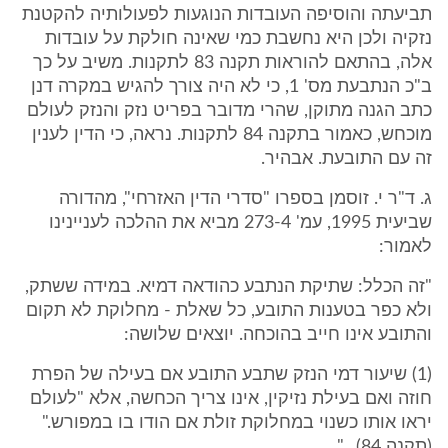
תביעתה והוסיפה העובדות הנוגעות לפעולותיה להקטנת
נזקיה ולכן היא נחשבת כמי שאינה חולקת על עובדות
אלה, בהתאם להוראות תקנה 83 לתקנות. משיב על כך
ב"כ הנתבעת מס' 1, כי לא היה צורך להגיש במקרה דנן
כתב הגנה מתוקן, שהרי מדובר בפריט נזק והנזק לעולם
מוכחש, כאמור בתקנה 84 לתקנות. נראה, כי הדין לענין
זה עם התובעת. אבהיר.
ג. ד"ר י. זוסמן בספרו "סדרי הדין האזרחי", מהדורה
שביעית 1995, עמ' 273-4 מביא את ההלכה לעניינינו
לאמור:
"זה הכלל: שתיקת הנתבע כהודאה דמיא. במידה ששתק,
ולא כפר בטענות התובע, כל שאלת - מחלוקת לא תקום
והתובע אינו חייב בהוכחה. יוצאים שלושה:
(1) שיעור דמי הנזק שתבע התובע אם בעילה של הפרת
חוזה ואם בעילת נזיקין, אינו צריך הכחשה, אלא "לעולם
יראו אותו כשנוי במחלוקת זולת אם הודו בו במפורש."
(תקנה 84)…"