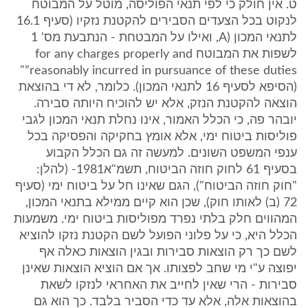
ט. אין חולק כי לפי תנאי הפוליסה, מוטל על המבוטח
לנקוט בכל הצעדים הסבירים להקטנת נזקיו (סעיף 16.1
לתנאי המכון (A, ואילו על המבטחת - הנתבעת מס' 1
לשפות את המבוטח for any charges properly and
reasonably incurred in pursuance of these duties”"
(הסיפא לסעיף 16 לתנאי המכון). כלומר, לא די בהוצאת
הוצאה להקטנת הנזק, אלא יש להוכיח היותה סבירה.
יובהר פה, כי הכלל האמור, אינו נחלת תנאי המכון לגבי
פוליסות ביטוח ימי, אלא אומץ בחקיקה והפסיקה בכל
ענפי המשפט השונים. למעשה זה גם הכלל הקבוע
בסעיף 61 לחוק חוזה הביטוח, תשמ"א1981- (להלן:
"חוק חוזה הביטוח"), הגם שאינו חל על ביטוח ימי (סעיף
72 (ב) לאותו חוק), שכן הוא קיים ממילא בתנאי המכון,
המהווים חלק בלתי נפרד מפוליסות ביטוח ימי. משמעות
הכלל היא, כי על פלוני הפועל לשם הקטנת נזקו להוציא
לשם כך רק הוצאות סבירות ובגין הוצאות כאלה אף
יפוצה ע"י מי שחב לפצותו. אך אם הוציא הוצאות שאינן
סבירות - הרי שאין לחייב את האחראי לנזקו לשאת
בהוצאות אלה, אלא עד כדי הסביר בלבד. כך הוא גם