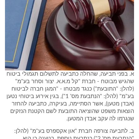
א. בפני תביעה, שהחלה כתביעה לתשלום תגמולי ביטוח
שהגיש מבוטח - חברת "קל מ.א.א. יצור וסחר בע"מ"
(להלן: "התובעת") כנגד מבטחו - "המגן חברה לביטוח
בע"מ" (להלן: "הנתבעת מס' 1"), בגין אירוע ביטוחי נטען
(אבדן מטען), אשר הסתיימה, בעיקרה, כתביעה להחזר
הוצאות משפט שהוציאה התובעת לשם הקטנת הנזקים
שנגרמו לה עקב אבדן המטען.
ב. לתביעה צורפה חברת "און אקספרס בע"מ" (להלן:
"הנתבעת מס' 2") כנתבעת נוספת, בטענה כי היא,