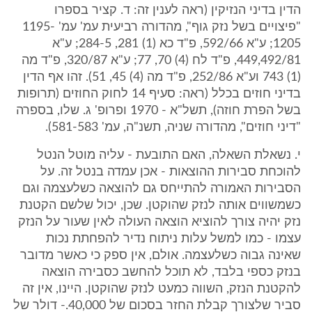
הדין בדיני הנזיקין (ראה לענין זה: ד. קציר בספרו
"פיצויים בשל נזק גוף", מהדורה רביעית עמ' עמ' 1195-
1205; ע"א 592/66, פ"ד כא (1) 281, 284-5; ע"א
449,492/81, פ"ד לח (4) 70, 77; ע"א 320/87, פ"ד מה
(1) 743 וע"א 252/86, פ"ד מה (4) 45, 51). זהו אף הדין
בדיני חוזים בכלל (ראה: סעיף 14 לחוק החוזים (תרופות
בשל הפרת חוזה), תשל"א - 1970 ופרופ' ג. שלו, בספרה
"דיני חוזים", מהדורה שניה, תשנ"ה, עמ' 581-583).
י. נשאלת השאלה, האם התובעת - עליה מוטל הנטל
להוכחת סבירות ההוצאות - אכן עמדה בנטל זה. על
הסבירות האמורה להתייחס גם להוצאה כשלעצמה וגם
כשמשווים אותה לנזק שהוקטן. שכן, יכול שלשם הקטנת
נזק יהיה צורך להוציא הוצאה העולה לאין שעור על הנזק
עצמו - כמו למשל עלות ניתוח נדיר להפחתת נכות
שאינה גבוה כשלעצמה. אולם, אין ספק כי כאשר מדובר
בנזק כספי בלבד, לא תוכל להחשב כסבירה הוצאה
להקטנת הנזק, השווה כמעט לנזק שהוקטן. היינו, אין זה
סביר שלצורך קבלת החזר בסכום של 40,000.- דולר של