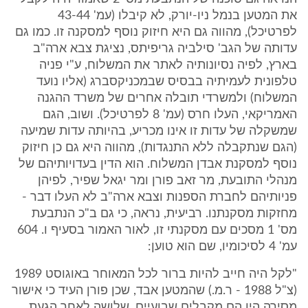
את המטען בנמל ניו-יורק, לא קיבלו (עמ' 43-44
לפרטיכל), מהווה גם היא חיזוק נוסף למסקנה זו. כמו גם
עדותה של הגב' סילביה גריפיתס, נציגת צבא ארה"ב
בארץ, לפיה נסיונותיה לאתר את המשלוח, ע"י פניה
טלפונית לעמיתיה בבסיס שבמכניקסברג (אליו נועד
המשלוח) ולמשרדי תובלה אחרים של משרד ההגנה
האמריקאי, העלו חרס (עמ' 8 לפרטיכל). ושוב, הגם
שמשקלה של עדות זו אינו מכריע, בהיותה עדות שמיעה
(הגם שנתקבלה ללא התנגדות), מהווה היא גם כן חיזוק
נוסף למסקנת אבדן המשלוח. הוא הדין בעדויותיהם של
מנהלי התובעת, מר זאב פורן ומר יגאל שפיר, לפיהן
פניותיהם לחברת הספנות וצבא ארה"ב לא העלו דבר -
מחזקות מסקנתנו. רביעית, נראה, כי גם ב"כ הנתבעת
מס' 1 מסכים עם מסקנתי זו, לאור האמור בסעיף ו. 604
עמ' 4 לסיכומיו, שם הוא טוען:
"לקל היה חייב להיות ברור לכל המאוחר באוגוסט 1989
(צ"ל 1988 - ר.מ.) שהמטען אבד, שכן פורן העיד כי אישור
מסירה היו הם מקבלים שבועיים, שלושה לאחר הגעת