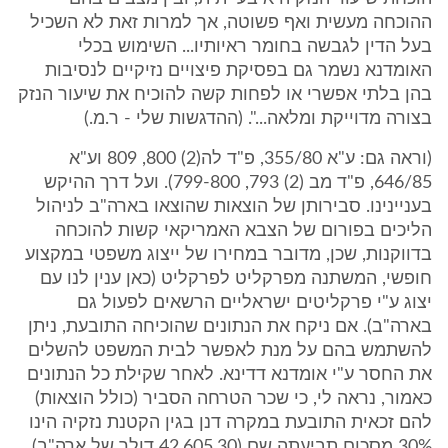
ההוכחה מעשית ואף פשוטה, אך למרות זאת לא השכיל
בעל הדין לגבשה בחומר ראיותיו... השימוש בכלי
האומדנא נשמר גם בפסיקת פיצויים נזיקיים לנסיבות
בהן בלתי אפשרי או לפחות קשה להוכיח את שיעור הנזק
בצורה מדוייקת ומלאה...". (ההדגשות שלי - ר.מ.)
(וראה גם: ע"א 355/80, פ"ד לה(2) 800, 809 וע"א
646/85, פ"ד מב (2) 793, 799-800). ועל דרך ההיקש
בעניינינו. סבירותן של הוצאות שהוצאו בארה"ב לניהול
הליכים בפורום של הצבא האמריקאי קשות להוכחה
בדווקנות, שכן, מדובר במחירו של ייצוג משפטי במקצוע
חופשי, המשתנה מפרקליט לפרקליט (כאן ענין לנו עם
יצוג ע"י פרקליטים ישראליים הרשאים לפעול גם
בארה"ב). אם ניקח את הנתונים שהוכיחה התובעת, ניתן
להשתמש בהם על מנת לאפשר לבית המשפט להשלים
את החסר ע"י אומדנא דדינא. לאחר שקילת כל הנתונים
כאמור, נראה לי, כי שכר הטרחה הסביר (כולל הוצאות)
להם זכאית התובעת במקרה דנן בגין הקטנת נזקיה הינו
30% מסכום תביעתה שם (42,605.30 דולר של ארה"ב),