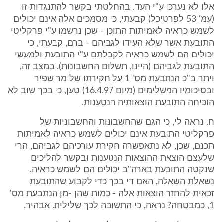
אלו לא נערכו ע"י העד. בהחלטתי בקשר להתנגדות זו
(עמ' 53 לפרטיכל) קבעתי, כי מסמכים אלה אינם יכולים
לשמש כראיה לאמיתות התוכן - שכן נרשמו ע"י פרקליטי
התובעת אשר שלא העידו לגביהם - ברם, קבעתי, כי
יכולים הם לשמש כראיה לקבלתם ע"י התובעת ולמעשי
התובעת לגביהם (היינו, תשלום החשבונות). במצב זה,
ויתר ב"כ הנתבעת מס' 1 על חקירתו של מר שפיר
ובסיכומיו המשלימים (מיום 16.4.97) טען, כי בכך שוב לא
הוכיחה התובעת הוצאותיה הנטענות.
ח. נראה לי, כי הגם שהחשבונות והחשבוניות של
פרקליטי התובעת אינם יכולים לשמש כראיה לאמיתות
תכנם, שכן, לא נתאפשרה חקירת עורכיהם לגביהם, הרי
שלעצם הוצאת ההוצאות הנטענות ובקשר להליכים
שנקטה התובעת בארה"ב יכולים הם לשמש כראיה.
נשאלת השאלה, האם די בכך כדי לקבוע שהתובעת
זכאית להחזר הוצאות אלה - כמות שהן -מן הנתבעת מס'
1, כמבטחה? נראה, כי התשובה לכך שלילית. אבהיר.