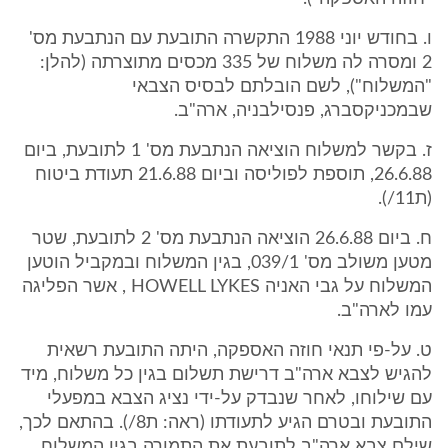
ו. בחודש יוני 1988 התקשרה התובעת עם הנתבעת מס'
2 ומסרה לה משלוח של 335 מכסים מתוצרתה (להלן:
"המשלוח"), לשם הובלתם לבסיס הצבאי
שבמכניקסברג, פנסילבניה, ארה"ב.
ז. בקשר למשלוח הוציאה הנתבעת מס' 1 לתובעת, ביום
26.6.88, תוספת לפוליסה וביום 21.6.88 תעודת ביטוח
(ת11/).
ח. ביום 26.6.88 הוציאה הנתבעת מס' 2 לתובעת, שטר
מטען משולב מס' 039/1, בגין המשלוח ובמקביל הוטען
המשלוח על גבי האניה HOWELL LYKES , אשר הפליגה
עמו לארה"ב.
ט. על-פי תנאי חוזה האספקה, היתה התובעת רשאית
להגיש לצבא ארה"ב דרישת תשלום בגין כל משלוח, מיד
עם שילוחו, לאחר שנבדק על-ידי נציג הצבא במפעלי
התובעת ובטרם הגיע לתעודתו (ראה: ת8/). בהתאם לכך,
שילם צבא ארה"ב לתובעת את התמורה בגין המשלוח,