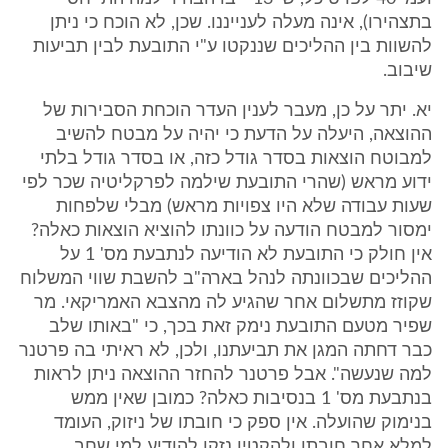
בתצהירו), אינה מעלה לענייננו. שכן, לא הוכח כי ניתן
להשוות בין ההליכים שננקטו ע"י התובעת לבין תביעות
שיבוב.
יא. יתר על כן, מעבר לענין העדר הוכחת הסבירות של
ההוצאה, היעלה על הדעת כי יהיה על מבטח להשיב
למבוטח הוצאות בסדר גודל כזה, או בסדר גודל בלתי
ידוע מראש (שהרי התובעת שילמה לפרקליטיה שכר לפי
שעות עבודה שלא היו צפויות מראש) מבלי שלפחות
ימסור למבטח הודעה על כוונתו להוציא הוצאות כאלה?
אין חולק כי התובעת לא הודיעה לנתבעת מס' 1 על
ההליכים שבכוונתה לנהל בארה"ב להשבת שווי המשלוח
שקוזז מתשלום אחר שהגיע לה מהצבא האמריקאי. מר
שפיר מטעם התובעת נימק זאת בכך, כי "באותו שלב
כבר דחתה המגן את תביעתנו, ולכן, לא ראיתי בה פרטנר
למה שנעשה". אבל פרטנר להחזר ההוצאה ניתן לראות
בנתבעת מס' 1 בנסיבות כאלה? כמובן שאין ממש
בנימוק שהועלה. אין ספק כי חובתו של ניזוק, העומד
למלא אחר חובתו ולהקטין נזקו להודיע למי שחב