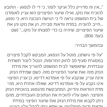
"...אין זה מדוייק כלל ועיקר לומר, כי די לו לנפגע - התובע
להוכיח את נזקו, ואילו שיעור הפיצויים הוא עניין לאומדנו
של בית המשפט נראה לי כי הגישה הנכונה היא, כי נפגע,
...חייב להוכיח, במדת וודאות סבירה, הן את נזקו והן את
שיעור הפיצויים, שיהיה בו כדי לפצותו על נזקו..." (שם
בעמ' 806).
ובהמשך הבהיר:
"על-פי גישתנו, מוטל על הנפגע, המבקש לקבל פיצויים
במסגרת סעיף 10 לחוק התרופות, הנטל ליצור תשתית
עובדתית, שתאפשר לבית המשפט להעריך את מידת
הנזק מזה ואת שיעור הפיצויים מזה. כשם שמידת הנזק
אינה עניין, שנקבע על-פי אומדנא דדינא, כן עניין הפיצוי
אינו נקבע על-פי אומדנא דדינא. שאלה אחרת היא, מהי
מדת הוודאות והדיוק, המתבקשת מהנפגע בהוכחת הנזק
והפיצוי. האם עליו להוכיח את הנתונים העובדתיים, מהם
ניתן לקבוע את מידת הנזק ואת שיעור הפיצוי במידת
וודאות ודיוק מוחלטים, או שמא ניתן להקל עליו בעניין