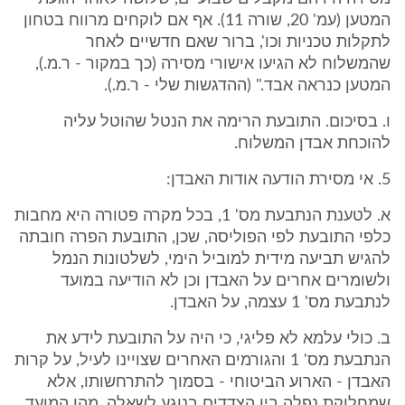
המטען (עמ' 20, שורה 11). אף אם לוקחים מרווח בטחון
לתקלות טכניות וכו', ברור שאם חדשיים לאחר
שהמשלוח לא הגיעו אישורי מסירה (כך במקור - ר.מ.),
המטען כנראה אבד." (ההדגשות שלי - ר.מ.).
ו. בסיכום. התובעת הרימה את הנטל שהוטל עליה
להוכחת אבדן המשלוח.
5. אי מסירת הודעה אודות האבדן:
א. לטענת הנתבעת מס' 1, בכל מקרה פטורה היא מחבות
כלפי התובעת לפי הפוליסה, שכן, התובעת הפרה חובתה
להגיש תביעה מידית למוביל הימי, לשלטונות הנמל
ולשומרים אחרים על האבדן וכן לא הודיעה במועד
לנתבעת מס' 1 עצמה, על האבדן.
ב. כולי עלמא לא פליגי, כי היה על התובעת לידע את
הנתבעת מס' 1 והגורמים האחרים שצויינו לעיל, על קרות
האבדן - הארוע הביטוחי - בסמוך להתרחשותו, אלא
שמחלוקת נפלה בין הצדדים בנוגע לשאלה, מהו המועד