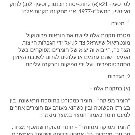
לפי סעיף 21א(א) לחוק-יסוד: הכנסת, וסעיף 2(ב) לחוק
העונשין, התשל"ז-1977, אני מתקינה תקנות אלה:
1. מטרה
מטרת תקנות אלה ליישם את הוראות פרוטוקול
מונטריאול שישראל צד לו, על ידי הגבלות הייצור,
הצריכה, הייבוא והייצוא של חומרים מפוקחים בשל
הפגיעה שהם גורמים או עלולים לגרום לשכבת האוזון
הסטרטוספרית, ועל ידי הפיקוח והבקרה עליהם.
2. הגדרות
(א) בתקנות אלה -
"חומר מפוקח" - חומר כמפורט בתוספת הראשונה, בין
בצורתו הפשוטה ובין כשהוא מעורב עם חומרים אחרים,
למעט חומר כאמור המצוי במוצר מוגמר;
"חומר מפוקח ממוחזר" - חומר מפוקח שנאסף מציוד,
מכונות, מערכות, כלי אחסון וכדומה ושטופל באמצעות