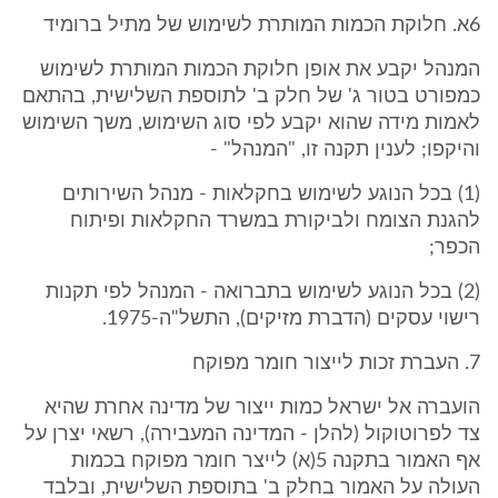
6א. חלוקת הכמות המותרת לשימוש של מתיל ברומיד
המנהל יקבע את אופן חלוקת הכמות המותרת לשימוש
כמפורט בטור ג' של חלק ב' לתוספת השלישית, בהתאם
לאמות מידה שהוא יקבע לפי סוג השימוש, משך השימוש
והיקפו; לענין תקנה זו, "המנהל" -
(1) בכל הנוגע לשימוש בחקלאות - מנהל השירותים
להגנת הצומח ולביקורת במשרד החקלאות ופיתוח
הכפר;
(2) בכל הנוגע לשימוש בתברואה - המנהל לפי תקנות
רישוי עסקים (הדברת מזיקים), התשל"ה-1975.
7. העברת זכות לייצור חומר מפוקח
הועברה אל ישראל כמות ייצור של מדינה אחרת שהיא
צד לפרוטוקול (להלן - המדינה המעבירה), רשאי יצרן על
אף האמור בתקנה 5(א) לייצר חומר מפוקח בכמות
העולה על האמור בחלק ב' בתוספת השלישית, ובלבד