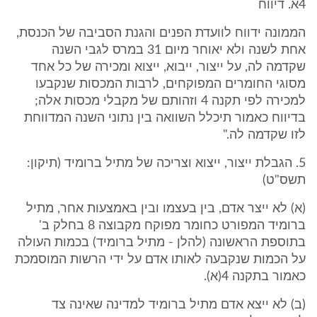
4א. דיווח
הממונה ידווח לוועדת הפנים והגנת הסביבה של הכנסת,
אחת לשנה ולא יאוחר מיום 31 במרס לגבי השנה
שקדמה לה, על ייצור, ייבוא, ייצוא ומכירה של כל אחד
מסוגי החומרים המפוקחים, לרבות המכסות שנקבעו
למכירה לפי תקנה 4 וזהותם של מקבלי מכסות אלה;
בדיווח כאמור תיכלל השוואה בין נתוני השנה המדווחת
לזו שקדמה לה."
5. הגבלת ייצור, ייצוא וצריכה של מתיל ברומיד (תיקון:
תשס"ט)
(א) לא ייצר אדם, בין בעצמו ובין באמצעות אחר, מתיל
ברומיד המפורט כחומר מפוקח מקבוצה 8 בחלק ב'
בתוספת הראשונה (להלן - מתיל ברומיד) בכמות העולה
על הכמות שנקבעה לאותו אדם על ידי הרשות המוסמכת
כאמור בתקנה 4(א).
(ב) לא ייצא אדם מתיל ברומיד למדינה שאינה צד