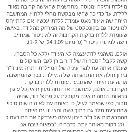
האטות, והפאזה של האטות בודקת אותה ציפי שהיא
מיילדת ותיקה ומנוסה, מתרשמת שהאישה קרובה מאוד
ללידה, עד כדי כך שהיא מבקשת מחלי ללחוץ. המחשבה
הייתה שהיא עוד מעט עומדת ללדת. עכשיו, אם להתייחס
למוניטור גם בקונטקסט של מה המרחק מהלידה, באישה
שעומדת ללדת בדקות הקרובות זה לא ניטור שמחייב
ריצה לניתוח קיסרי" (פ' מיום 24.1.09, ש' 1-9).
אולם, משהמיילדת עצמה לא העידה (ללא כל הסבר),
קשה לקבל הסבר זה של ד"ר בירן לגבי השיקולים
שעמדו אותה עת לנגד עיניה של המיילדת. יתרה מזו, ד"ר
בירון תולה את התנהגותה של המיילדת בכך שהמחשבה
אותה עת הייתה שהתובעת עומדת ללדת בדקות
הקרובות. אולם, למחשבה או הנחה מעין זו אין כל עיגון
בראיות. הנחה זו אינה מקובלת על פרופ' דוד, שהיה
סבור, כפי שנאמר לעיל, כי באותה עת לא היה שום סיכוי
שהתובעת תלד גם בתוך שעה וחצי. זו גם הייתה
ההתרשמות של ד"ר בירון עצמה כשבדקה את התובעת כ
- 20 דקות מאוחר יותר. כדבריה: "בפאזה שבה אני