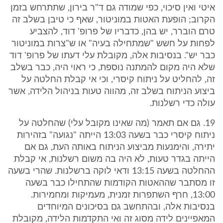
איטי ואין סיכוי, כפי שמודה גם ד"ר בירון, שתתרחש בזמן
הקרוב; הופעת האטות במוניטור, שאף כי טיבן בשלב זה
טרם הוברר, יש בהן, כדבריו של פרופ' דוד, להצביע
לפחות על חשש "שמתחילה בעיה" או ש"צרות במוניטור
כבר יש". בנסיבות אלה, מקובלת עלי דעתו של פרופ' דוד
שלא היה מקום להמתנה נוספת, כי ראוי היה, כבר בשלב
זה, להחליט על ניתוח קיסרי, וכי אי קבלת החלטה על
ביצוע הניתוח בשלב זה, מהווה טעות בניהול הלידה, אשר
עולה כדי רשלנות.
19. גם אם תאמר (מה שאינו מקובל עלי) שהחלטה על
ניתוח קיסרי כבר בשעה 13:03 הייתה "נגועה" בזהירות
יתירה, והימנעות מביצוע הניתוח באותה העת, גם אם
הייתה בגדר טעות, לא היה בה משום רשלנות, אי קבלת
ההחלטה בשעה 13:15 ודאי לוקה ברשלנות. שהרי בשעה
זו מסתבר שההאטות הקודמות שהתחילו כבר בשעה
13:00, חרף השתפרות זמנית, מעמיקות ומחמירות.
בנסיבות אלה, ובהתחשב גם בסיכונים המיוחדים
המאפיינים לידה מסוג זה ואי התקדמות הלידה, מקובלת