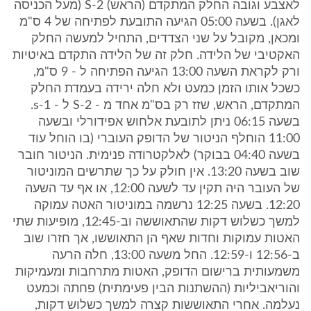
לאצבע וגובה החלק המתקדם (הראש) S-2 (מעל הכניסה
לאגן). בשעה 05:00 הגיעה התובעת לפתיחה של 4 ס"מ
ומכאן, מקובל על שני הצדדים, התחיל למעשה החלק
האקטיבי של הלידה. חלק זה של הלידה התקדם באיטיות
ורק לקראת השעה 13:00 הגיעה הפתיחה ל - 9 ס"מ,
כשכל אותו הזמן כמעט ולא חלה ירידה בעמדת החלק
המתקדם, הראש, שזז רק בס"מ אחד מ - S-2 ל - s-1.
בשעה 06:15 ניתן לתובעת אלחוש אפידורלי ובשעה
11:00 הוחלף הניטור של הדופק העוברי (בו הוחל עוד
בשעה 04:40 בבוקר) לאלקטרודה פנימית. הניטור חובר
שוב בשעה 13:20. אין חולק על כך שתרשים המוניטור
של העובר היה תקין עד לשעה 12:00, או אף עד השעה
12:20. בשעה 12:25 נרשמה במוניטור האטה עמוקה
למשך כשלוש דקות שהתאוששה וב-12:45, מופיעות שתי
האטות עמוקות וחדות שאף הן התאוששו, אך חזרו שוב
ב-12:56 ו-12:59. החל משעה 13:00, חלה הרעה
משמעותית ברישום הדופק, האטות מתרחבות ומעמיקות
והוריאביליות (ההשתנות הבין פעימתית) פחתה וכמעט
נעלמה. אחרי התאוששות קצרה למשך כשלוש דקות,