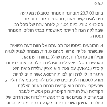
26.7-.
ביום 28.7.03 אובחנה המנוחה כסובלת מפגיעה
נוירולוגית קשה מאוד, ספסטיות גוברת ופיגור
פסיכו-מוטורי. ביום 2.4.04, לאחר שנה של סבל רב,
שבחלקה הגדול הייתה מאושפזת בבתי חולים, המנוחה
נפטרה.
4. התובעים ביססו את תביעתם על חוות דעת רפואית
שנעשתה על ידי פרופ' מנחם פ. דוד, מומחה לגניקולוגיה
ומילדות. פרופ' דוד, אינו שולל בחוות דעתו את
האפשרות של ביצוע לידה וגינלית רגילה גם אחרי ניתוח
קיסרי (VBAC). עם זאת, הוא מציין שלידה כזאת היא
אתגר הן ליולדת והן לצוות הרפואי, אשר חייב להיות
מודע לסכנות ולסיבוכים שיכולים להופיע במהלך הלידה,
שהעיקרי שבהם הוא קריעת הרחם באזור הצלקת
הקודמת (של הניתוח הקיסרי), נזק אפשרי לעובר
ובמקרים קיצוניים אף צורך אפשרי לכרות את הרחם של
היולדת. הסימן השכיח ביותר לקרע ברחם, מסביר פרופ'