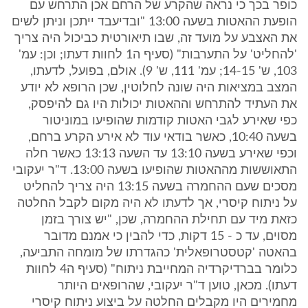
כופר בכך כי נראה שהקרע של הרחם אכן התרחש עם
הופעת ההאטות בשעה 13:00 "ובדיעבד ייתכן וניתן לשים
את האצבע על מועד זה, שבו תיאורטית כביכול היה צריך
'להחליט' על התערבות" (סעיף ה1 לחוות דעתו; וכן: עמ'
103, ש' 14-15; עמ' 111, ש' 9). אולם, בפועל, לדעתו,
המצב במציאות היה שונה לחלוטין, שכן הרופא לא יודע
את העתיד להתרחש וההאטות יכולות היו גם להיפסק,
כפי שאירע לגבי האטות קודמות שהופיעו במוניטור
בשעה 10:40, כאשר בודאי עוד לא אירע הקרע ברחם,
וכפי שאירע בשעה 13:10 עד השעה 13:13 כאשר חלה
התאוששות מההאטות שהופיעו בשעה 13:00. ד"ר יעקובי
מסכים שעם ההחמרה בשעה 13:15 היה צריך להחליט
על ניתוח קיסרי, אך לדעתו לא היה מקום לקבל החלטה
כזאת מיד עם תחילת ההחמרה, שכן, "יש צורך בזמן
מסוים, עד כ - 15 דקות, כדי להבין כי אמנם מדובר
בהאטה 'קטסטרופאלית' כהגדרתו של מומחה התביעה,
כלומר בברדיקרדיה המחייבת ניתוח" (סעיף ה4 לחוות
דעתו). מכאן, טוען ד"ר יעקובי, שהרופאים היותר
מחמירים היו מקבלים החלטה על ביצוע ניתוח קיסרי