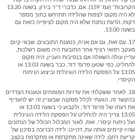
בדקתי אותה, א. לא התרשמתי שהלידה תקרה בדקות
הקרובות" (עמ' 159). אם, כדברי ד"ר בירון, בשעה 13:20
לא היה מקום לצפות שהלידה תתרחש בתוך מספר
דקות, הדעת נותנת שלא היה מקום לציפייה כזאת גם
בשעה 13:00.
17. עם זאת, גם אם אניח, כטענת התובעים, שבאי קיום
מעקב רפואי רציף אחר התובעת היה משום רשלנות,
עדיין עולה השאלה אם בנסיבות העניין, היה מקום
להחליט, כפי שטען פרופ' דוד, כבר בשעה 13:03 או
13:05 על הפסקת הלידה הוגינלית וביצוע הניתוח
הקיסרי.
18. לאחר ששקלתי את עדויות המומחים וטענות הצדדים
בהקשר זה, הגעתי לכלל מסקנה שבעניין זה יש להעדיף
את דעתו של פרופ' דוד, ולקבוע כי בשעה 13:03 או
13:05 צריך היה להחליט על הפסקת הלידה הוגינלית
ועל ניתוח קיסרי. זאת, לאור המכלול הכולל של הנתונים
שהיו קיימים אותה עת, דהיינו: לידה הכרוכה בסיכון של
קריעת רחם; לידה שאינה מתקדמת או מתקדמת בקצב