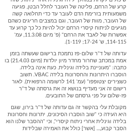
שיכולים לקרות במהלך לידה וגינלית אחרי ניתוח, שזה
קרע של הרחם, פליטה של העובר לחלל הבטן, פגיעה
משמעותית בזרימת הדם לעובר עד כדי תחלואה קשה
של העובר, מוות של העובר, וגם במצבים חריגים כשהם
מגיעים לניתוח קיסרי הרחם יכול להיות כל כך קרוע עד
אפשרות של לאבד את הרחם" (פ' מיום 11.3.08, עמ'
114-115, ש' 17-24; 1-119).
עדותה של ד"ר שלום-פז נתמכת ברישום שעשתה בזמן
אמת במכתב שחרור מחדר מיון יולדות (מיום 21.4.03) בו
כתבה: "מעוניינת בלידה וגינלית. כעת אינה בלידה.
הוסברו היתרונות והחסרונות בלידה VBAC. תשוב
כשצירים יצטופפו" (עמ' 141 לרשומה הרפואית). לאור
רישום זה אני מעדיף בנושא זה את גרסתה של ד"ר
פז-שלום על פני גרסתם של התובעים.
מקובלת עלי בהקשר זה גם עדותה של ד"ר בירון, שגם
היא העידה כי "שוב הוסברו הסיכונים, יתרונות וחסרונות
בלידה וגינלית אחרי ניתוח קיסרי", וכי "ההסבר שלנו הוא
הסבר קבוע,... [אשר] כולל את האמירה שבלידות