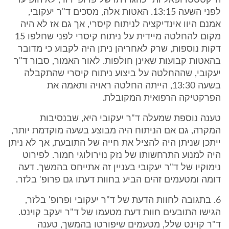
ה"קטסטרופאליות" כהגדרתו של פרופ' דוד, לא הופיעו
לפני השעה 13:15. האטות אלה, מסכים ד"ר יעקובי,
אמנם היוו אינדיקציה לניתוח קיסרי, אך גם אז לא היה
מקום להחלטה מיידית על ניתוח קיסרי לפני שחלפו 15
דקות נוספות, שרק לאחריהן ניתן היה לקבוע כי מדובר
בהאטות קבועות שאינן חולפות. לאור האמור, סבור ד"ר
יעקובי, שההחלטה על ביצוע ניתוח קיסרי שהתקבלה
בשעה 13:30, הייתה החלטה ראויה ותאמה את
הפרקטיקה הרפואית המקובלת.
טענה נוספת שמעלה ד"ר יעקובי היא, שבנסיבות
המקרה, גם אם הניתוח היה מבוצע בשעה מוקדמת יותר,
ייתכן שניתן היה להציל את חייה של התובעת, אך לא ניתן
היה למנוע התרחשותו של נזק נוירולוגי חמור. לפירוט
נימוקיו של ד"ר יעקובי בעניין זה אתייחס בהמשך. דעה
דומה ומטעמים זהים הביע בחוות דעתו גם פרופ' בלזר.
6. בתגובה לחוות הדעת של ד"ר יעקובי ופרופ' בלזר,
הגישו התובעים חוות דעת מטעמו של ד"ר יעקב קוינט.
ד"ר קוינט שלל, מטעמים שיפורטו בהמשך, טענה