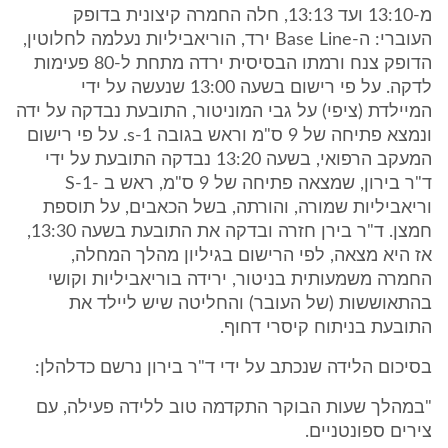
מ-13:10 ועד 13:13, חלה החמרה קיצונית בדופק
העוברי: ה-Base Line ירד, הוריאביליות נעלמה לחלוטין,
הדופק צנח ורמתו הבסיסית ירדה מתחת ל-80 פעימות
לדקה. על פי רישום בשעה 13:00 שנעשה על ידי
המיילדת (ציפי) על גבי המוניטור, התובעת נבדקה על ידה
ונמצא פתיחה של 9 ס"מ וראש בגובה s-1. על פי רישום
המעקב הרפואי, בשעה 13:20 נבדקה התובעת על ידי
ד"ר בירון, שמצאה פתיחה של 9 ס"מ, ראש ב -S-1
וריאביליות שמורה, והורתה, בשל הכאבים, על תוספת
חמצן. ד"ר בירן חזרה ובדקה את התובעת בשעה 13:30,
אז היא מצאה, לפי הרישום בגיליון מהלך המחלה,
החמרה משמעותית בניטור, ירידה בוריאביליות וקושי
בהתאוששות (של העובר) והחליטה שיש ליילד את
התובעת בניתוח קיסרי דחוף.
בסיכום הלידה שנכתב על ידי ד"ר בירון נרשם כדלהלן:
"במהלך שעות הבוקר התקדמה טוב ללידה פעילה, עם
צירים ספונטניים.