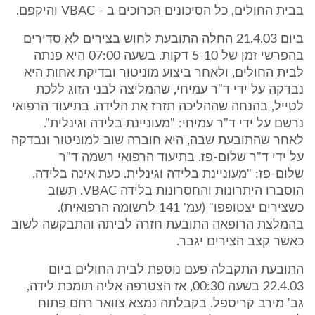
בבית החולים, כל הסיכונים הכרוכים ב - VBAC והיקפם.
ביום 21.4.03 החלה התובעת לחוש בצירים לא סדירים
בהפרשי זמן של 5-10 דקות. בשעה 07:00 היא פנתה
לבית החולים, ולאחר ביצוע מוניטור ובדיקת אחות היא
נבדקה על ידי ד"ר עמיחי, שהמליצה לבני הזוג ללכת
לטייל, בהנחה שההליכה תזרז את הלידה. בתיעוד הרפואי
נרשם על ידי ד"ר עמיחי: "מעוניינת בלידה וגינלית".
לאחר שהתובעת שבה, היא חוברה שוב למוניטור ונבדקה
על ידי ד"ר שלום-פז. בתיעוד הרפואי רשמה ד"ר
שלום-פז: "מעוניינת בלידה וגינלית. כעת אינה בלידה.
הוסברו היתרונות והחסרונות בלידה VBAC. תשוב
כשצירים יצטופפו" (עמ' 141 לרשומה הרפואית).
בהמלצת הרופאה התובעת חזרה לביתה והתבקשה לשוב
כאשר קצב הצירים יגבר.
התובעת התקבלה פעם נוספת לבית החולים ביום
22.4.03 בשעה 00:30, אז הצטרפה אליה תומכת לידה,
גב' מירב קריספל. בקבלתה נמצא צוואר רחם פתוח