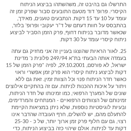
התרשלו גם בהיבט זה, משהשתהו בביצוע הניתוח
הקיסרי. פרופ' דוד מטעם התובעים סבור שפרק זמן זה
עומד על 10 עד 15 דקות. הנתבעים טוענים, מאידך,
בהתבסס על חוות דעתם של ד"ר יעקובי ופרופ' בלזר,
שכאשר מדובר בניתוח דחוף, פרק הזמן הסביר לביצוע
ניתוח קיסרי עומד על 30 דקות.
25. לאור הראיות שהוצגו בעניין זה אני מחזיק גם עתה
בעמדה אותה הבעתי בת"א 249/94 פלונית נ' מדינת
ישראל, לא פורסם, 29.10.2001, לפיה "פרק הזמן של 15
דקות לביצוע ניתוח קיסרי הוא פרק זמן אפשרי וראוי
כאשר חדר הניתוח פנוי וכל הצוות זמין. זאת גם ללא
ויתור על איכות ההכנות לניתוח. עם זה בהתקיים אילוצים
שונים של המערך הרפואי, כמו זמינותו של חדר הניתוח,
זמינותם של הצוותים הרפואיים - המנתחים והמרדימים,
ובעיות לוגיסטיות נוספות, שלא ניתן במציאות הקיימת
להתעלם מהם, יש להשלים, חרף העובדה שהדבר אינו
רצוי, גם עם חלוף פרק זמן ארוך יותר, של כ - 25-30
דקות עד לניתוח. אולם שיהוי כזה בביצוע הניתוח, כדי