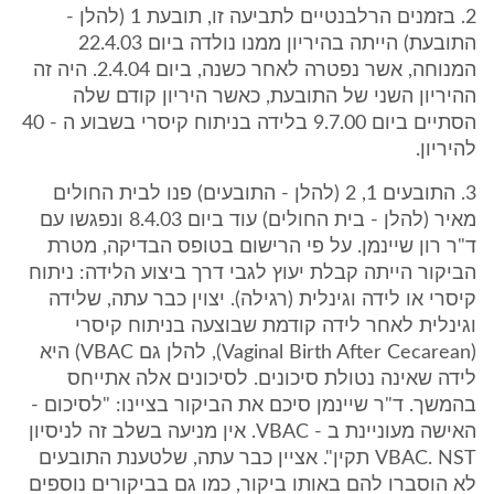
2. בזמנים הרלבנטיים לתביעה זו, תובעת 1 (להלן -
התובעת) הייתה בהיריון ממנו נולדה ביום 22.4.03
המנוחה, אשר נפטרה לאחר כשנה, ביום 2.4.04. היה זה
ההיריון השני של התובעת, כאשר היריון קודם שלה
הסתיים ביום 9.7.00 בלידה בניתוח קיסרי בשבוע ה - 40
להיריון.
3. התובעים 1, 2 (להלן - התובעים) פנו לבית החולים
מאיר (להלן - בית החולים) עוד ביום 8.4.03 ונפגשו עם
ד"ר רון שיינמן. על פי הרישום בטופס הבדיקה, מטרת
הביקור הייתה קבלת יעוץ לגבי דרך ביצוע הלידה: ניתוח
קיסרי או לידה וגינלית (רגילה). יצוין כבר עתה, שלידה
וגינלית לאחר לידה קודמת שבוצעה בניתוח קיסרי
(Vaginal Birth After Cecarean), להלן גם VBAC) היא
לידה שאינה נטולת סיכונים. לסיכונים אלה אתייחס
בהמשך. ד"ר שיינמן סיכם את הביקור בציינו: "לסיכום -
האישה מעוניינת ב - VBAC. אין מניעה בשלב זה לניסיון
VBAC. NST תקין". אציין כבר עתה, שלטענת התובעים
לא הוסברו להם באותו ביקור, כמו גם בביקורים נוספים