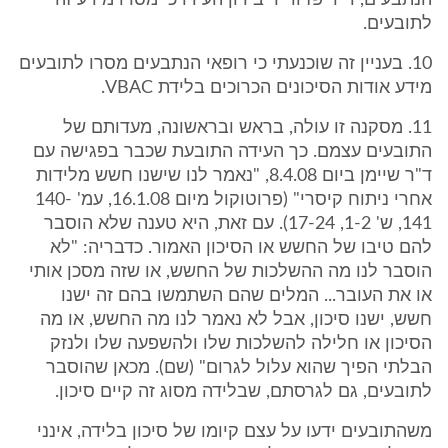
הנתבעים, ד"ר פז וד"ר בירון העידו כי מסרו מידע זה
לתובעים.
10. בעניין זה שוכנעתי כי רופאי הנתבעים מסרו לתובעים
מידע אודות הסיכונים הכרוכים בלידת VBAC.
11. מסקנה זו עולה, בראש ובראשונה, מעדותם של
התובעים עצמם. כך העידה התובעת שכבר בפגישה עם
ד"ר שיימן ביום 8.4.08, "נאמר לנו שישנו חשש מלידות
אחרי ניתוח קיסרי" (פרוטוקול מיום 16.1.08, עמ' 140-
141, ש' 1-2, 17-24). עם זאת, היא טענה שלא הוסבר
להם טיבו של החשש או הסיכון האמור. כדבריה: "לא
הוסבר לנו מה ההשלכות של החשש, או שזה מסכן אותי
או את העובר... המלים שהם השתמשו בהם זה ישנו
חשש, ישנו סיכון, אבל לא נאמר לנו מה החשש, או מה
הסיכון או חלילה להשלכות שלו ולהשפעה שלו ולנזק
הבלתי הפיך שהוא עלול לגרום" (שם). מכאן שהוסבר
לתובעים, גם לגרסתם, שבלידה מסוג זה קיים סיכון.
משהתובעים ידעו על עצם קיומו של סיכון בלידה, אינני