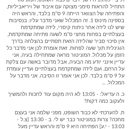
ת. ב - 13:05 היו שני דברים כבוד השופט, המוניטור
התחיל להראות סימני מצוקה עם איבוד של ויריאביליות,
והפתיחה של הצוואר הייתה 9 ס"מ בלבד, והראש היה
בספינה מינוס 1. זה המכלול שאני מדבר עליו. בנסיבות
שיש לנו לידה אחר ניתוח קיסרי, לידה שמתקדמת
בעצלתיים בפחות מחצי ס"מ לשעה פתיחה שמתקדמת,
אין סיכוי סביר שהלידה הזאת תסתיים בהצלחה בדרך
הוגינלית תוך שעה לפחות. זאת אומרת לכן אני מדבר כל
הזמן על מכלול. המוניטור מראה שמתחילה בעיה, אני
עדיין אינני יודע מה הבעיה, אבל מדובר באשה עם צלקת
על הרחם, ועם לידה שמתקדמת בעצלתיים ועדיין עומדת
על 9 ס"מ בלבד. לכן אני אומר זו הסיבה. אני מדבר על
המכלול. ...
כ. ה עדיאל: - 13:05 לא היה מקום עוד לחכות ולהמשיך
ולעקוב כמה דקות?
ת. להערכתי לא כבוד השופט, מפני שלמה אני בעצם
מחכה? צרות במוניטור כבר יש לי. ב - 13:30 [צ.ל -
13:03 - י.ע] הפתיחה היא 9 ס"מ והראש עדיין מעל