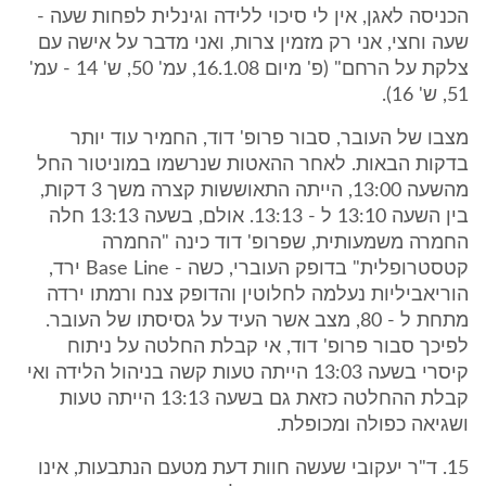
הכניסה לאגן, אין לי סיכוי ללידה וגינלית לפחות שעה -
שעה וחצי, אני רק מזמין צרות, ואני מדבר על אישה עם
צלקת על הרחם" (פ' מיום 16.1.08, עמ' 50, ש' 14 - עמ'
51, ש' 16).
מצבו של העובר, סבור פרופ' דוד, החמיר עוד יותר
בדקות הבאות. לאחר ההאטות שנרשמו במוניטור החל
מהשעה 13:00, הייתה התאוששות קצרה משך 3 דקות,
בין השעה 13:10 ל - 13:13. אולם, בשעה 13:13 חלה
החמרה משמעותית, שפרופ' דוד כינה "החמרה
קטסטרופלית" בדופק העוברי, כשה - Base Line ירד,
הוריאביליות נעלמה לחלוטין והדופק צנח ורמתו ירדה
מתחת ל - 80, מצב אשר העיד על גסיסתו של העובר.
לפיכך סבור פרופ' דוד, אי קבלת החלטה על ניתוח
קיסרי בשעה 13:03 הייתה טעות קשה בניהול הלידה ואי
קבלת ההחלטה כזאת גם בשעה 13:13 הייתה טעות
ושגיאה כפולה ומכופלת.
15. ד"ר יעקובי שעשה חוות דעת מטעם הנתבעות, אינו