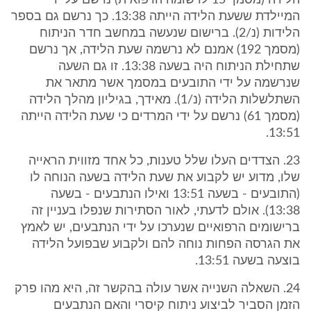
הלידה (מסמך 15 לרשומה הרפואית) נרשם על ידי
המיילדת ששעת הלידה הייתה 13:38. כך נרשם גם בספר
הלידות (נ/2). ברישום שנעשה במחשב חדר הניתוח
(מסמך 192) אמנם לא נרשמה שעת הלידה, אך נרשם
שתחילת הניתוח היה בשעה 13:38. זו גם השעה
שנרשמה על ידי התובעים במסמך אשר מתאר את
השתלשלות הלידה (נ/1). מאידך, בגיליון מהלך הלידה
(מסמך 61) נרשם על ידי המרדים כי שעת הלידה הייתה
13:51.
23. הצדדים העלו שלל טענות, כל אחד מזווית הראייה
שלו, מדוע יש לקבוע את שעת הלידה בשעה הנוחה לו
(התובעים - בשעה 13:51 ואילו הנתבעים - בשעה
13:38). אולם לדעתי, לאור הסתירות שנפלו בעניין זה
ברישומים הרפואיים שנערכו על ידי הנתבעים, יש לאמץ
את הגרסה הפחות נוחה להם ולקבוע שבפועל הלידה
בוצעה בשעה 13:51.
24. השאלה השנייה אשר עולה בהקשר זה, היא מהו פרק
הזמן הסביר לביצוע ניתוח קיסרי והאם הנתבעים