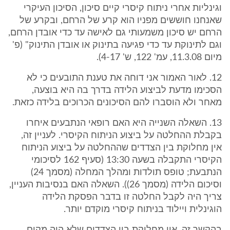
וגינליות אחרי ניתוח קיסרי קיים סיכון, הסיכון העיקרי
שאנחנו חוששים מפניו הוא קרע של הרחם, ובקרע של
הרחם יש סיכון משמעותי גם לאישה עד כדי אובדן הרחם,
וגם לתינוקת עד כדי פגיעה בתינוק או אובדן התינוק" (פ'
מיום 11.3.08, עמ' 122, ש' 4-17).
12. לאור האמור אני דוחה את טענת התובעים כי לא
הסכימו מדעת לביצוע הלידה בדרך בה היא בוצעה,
מאחר ולא הוסברו להם הסיכונים הכרוכים בלידה כזאת.
13. השאלה השנייה היא האם רופאי הנתבעים איחרו
בקבלת ההחלטה על ביצוע הניתוח הקיסרי. לעניין זה,
אין מחלוקת בין הצדדים שההחלטה על ביצוע הניתוח
הקיסרי התקבלה בשעה 13:30 (סעיף 162 לסיכומי
הנתבעת; טופס תולדות ומהלך המחלה (מסמך 24)
וסיכום הלידה (מסמך 26)). השאלה האם בנסיבות העניין,
צריך היה לקבל החלטה זו בדבר הפסקת הלידה
הוגינלית ויילוד בניתוח קיסרי מוקדם יותר.