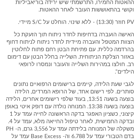
ההאטות החמירו, התרשמתי שיש ירידה בוריאביליות
וקושי בהתאוששות העובר לאחר ההאטות.
PV חוזר (13:30) - ללא שינוי. הוחלט על S/C מיידי.
האישה הועברה בדחיפות לחדר ניתוח תוך הזעקת כל
הצוות המטפל והעברה מיידית לחדר ניתוח לניתוח דחוף
בהרדמה כללית. עם פתיחת הבטן רחם פתוח לחלוטין
באזור הצלקת הניתוחית. השלייה בחלל הבטן עם דימום
רב. חולצו במהירות השלייה והעובר ונמסרו לרופאי
הילדים".
לגבי שעת הלידה, קיימים ברישומים הרפואיים נתונים
סותרים. לפי רישום אחד, של הרופא המרדים, הלידה
בוצעה בשעה 13:51, בעוד שלפי רישומים אחרים, הלידה
בוצעה בשעה 13:38. המנוחה נולדה עם דופק איטי באופן
קיצוני, כשציון האפגר בדקה הראשונה לחייה עמד על 1
ובדקה החמישית, לאחר טיפול החייאה מלא, עמד על 4.
משקלה של המנוחה בלידתה עמד על 3,556 גרם, ה- PH
בדם הטבורי עמד על 6.788 וה- Base Excess עמד על