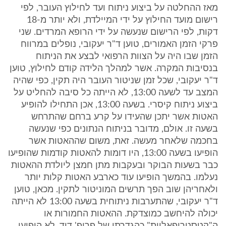
מאז ההחלטה על ביצוע ניתוח ועד לחילוץ העובר, לפי
רישום מועד החילוץ על ידי המיילדת, ולא יותר מ-18
דקות, לפי הרישום שנעשה על ידי הרופא המרדים. שני
פרקי הזמן האמורים, טוען ד"ר יעקובי, נופלים במרווח
הזמן שבו היה על הצוות הרפואי לבצע את הניתוח
בנסיבות המקרה. אשר למהלך הלידה קודם לחילוץ, טוען
ד"ר יעקובי, שכל זמן שניטור העובר היה תקין, כפי שהיה
המצב עד לשעה 13:00, לא הייתה כל סיבה להחליט על
ביצוע ניתוח קיסרי. בשעה 13:00, אכן התחילו להופיע
האטות אשר יתכן שהעידו על קרע ברחם שהתרחש
בשעה זו. אולם, מדובר בניתוח הנתונים כפי שנעשה
בחכמה שלאחר מעשה. זאת, משום שההאטות אשר
הופיעו בשעה 13:00, היו דומות להאטות קודמות שהופיעו
כבר בשעות הבוקר ובעקבות מתן חמצן ליולדת ההאטות
נעלמו. בהמשך הופיעו עוד כארבע האטות קלות יותר
ולאחריהן שוב הפך תרשים המוניטור לתקין. מכאן, טוען
ד"ר יעקובי, שהתערבות ניתוחית בשעה 13:00 לא הייתה
יכולה להיחשב כמוצדקת. ההאטות החמורות או