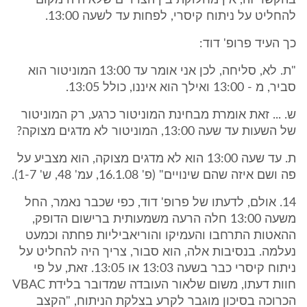
בהקשר זה, אין מחלוקת בין הצדדים שלא היה מקום
להחליט על ניתוח קיסרי, לפחות עד לשעה 13:00.
כך העיד פרופ' דוד:
"ת. לא, סליחה, לכן אני אומר עד 13:00 המוניטור הוא
סביר, מ - 13:00 ואילך הוא איננו, כולל 13:05.
ש. ... זאת אומרת מבחינת המוניטור כרגע, רק המוניטור
של השעות עד שעה 13:00, המוניטור לא מדגים מצוקה?
ת. עד שעה 13:00 הוא לא מדגים מצוקה, הוא מצביע על
פה ושם איזה שהם שינויים" (פ' 16.1.08, עמ' 48, ש' 1-7).
14. אולם, לדעתו של פרופ' דוד, כפי שכבר נאמר, החל
משעה 13:00 חלה הרעה משמעותית ברישום הדופק,
ההאטות התרחבו והעמיקו והוריאביליות פחתה וכמעט
נעלמה. בנסיבות אלה, הוא סבור, צריך היה להחליט על
ניתוח קיסרי כבר בשעה 13:03 או 13:05. זאת, על פי
חוות דעתו, משום שלאור העובדה שמדובר בלידת VBAC
הכרוכה בסיכון מוגבר לקרע בצלקת הניתוח, "הקצב