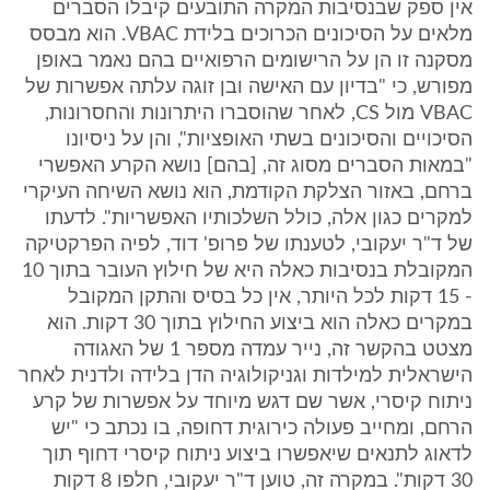
אין ספק שבנסיבות המקרה התובעים קיבלו הסברים
מלאים על הסיכונים הכרוכים בלידת VBAC. הוא מבסס
מסקנה זו הן על הרישומים הרפואיים בהם נאמר באופן
מפורש, כי "בדיון עם האישה ובן זוגה עלתה אפשרות של
VBAC מול CS, לאחר שהוסברו היתרונות והחסרונות,
הסיכויים והסיכונים בשתי האופציות", והן על ניסיונו
"במאות הסברים מסוג זה, [בהם] נושא הקרע האפשרי
ברחם, באזור הצלקת הקודמת, הוא נושא השיחה העיקרי
למקרים כגון אלה, כולל השלכותיו האפשריות". לדעתו
של ד"ר יעקובי, לטענתו של פרופ' דוד, לפיה הפרקטיקה
המקובלת בנסיבות כאלה היא של חילוץ העובר בתוך 10
- 15 דקות לכל היותר, אין כל בסיס והתקן המקובל
במקרים כאלה הוא ביצוע החילוץ בתוך 30 דקות. הוא
מצטט בהקשר זה, נייר עמדה מספר 1 של האגודה
הישראלית למילדות וגניקולוגיה הדן בלידה ולדנית לאחר
ניתוח קיסרי, אשר שם דגש מיוחד על אפשרות של קרע
הרחם, ומחייב פעולה כירוגית דחופה, בו נכתב כי "יש
לדאוג לתנאים שיאפשרו ביצוע ניתוח קיסרי דחוף תוך
30 דקות". במקרה זה, טוען ד"ר יעקובי, חלפו 8 דקות