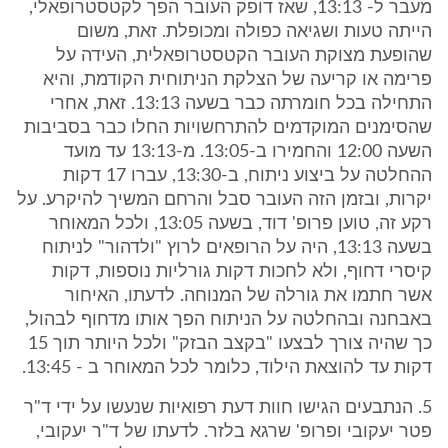
מעבר ל- 13:13, שאז דופק העובר הפך לקטסטרופאלי,
הייתה טעות ושגיאה כפולה ומכופלת. זאת, משום
שהופעת מצוקת העובר הקטסטרופאלית, העידה על
פרימה או קריעה של הצלקת הניתוחית הקודמת, והיא
התחילה בכל חומרתה כבר בשעה 13:13. זאת, אחרי
שהסימנים המוקדמים להתרחשויות החלו כבר בסביבות
השעה 12:00 והחמירו ב-13:05. מ-13:13 עד מועד
ההחלטה על ביצוע ניתוח, ב-13:30, עברו 17 דקות
יקרות, ובזמן הזה העובר סבל והרחם המשיך להיקרע. על
רקע זה, טוען פרופ' דוד, בשעה 13:05, ולכל המאוחר
בשעה 13:13, היה על הרופאים לרוץ "ולדהור" לניתוח
קיסרי דחוף, ולא לחכות דקות גורליות נוספות, דקות
אשר חתמו את גורלה של המנוחה. לדעתו, האיחור
באבחנה ובהחלטה על הניתוח הפך אותו מדחוף לבהול,
כך שהיה צורך לבצעו "בקצב הבזק" ולכל היותר תוך 15
דקות עד להוצאת הילוד, כלומר לכל המאוחר ב - 13:45.
5. הנתבעים הגישו חוות דעת רפואיות שנעשו על ידי ד"ר
פטר יעקובי ופרופ' שרגא בלזר. לדעתו של ד"ר יעקובי,