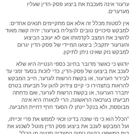
ערעור אינה מעכבת את ביצוע פסק-הדין שעליו
מערערים.
אין לסטות מכלל זה אלא אם מתקיימים תנאים אחדים:
למבקש סיכויים טובים להצליח בערעור; יהיה קשה מאוד
להשיב את המצב לקדמותו אם לא יעוכב הביצוע
והערעור יתקבל; ביצועו המיידי של פסק-הדין יגרום
למבקש נזק שאינו ניתן לתיקון.
יודגש כי כאשר מדובר בחיוב כספי הנטייה היא שלא
לעכב את ביצועו של פסק-הדין, כדי לזכות בסעד זמני עד
לבירור הערעור, או בקשת הרשות לערער, חייב המבקש
להראות בתצהירו כי קיים צידוק להגן על תביעתו בטרם
יתברר הערעור, או בקשת הרשות לערער, ואם נדחתה
תביעתו בערכאה הראשונה, הרי לכאורה היא אינה
מבוססת, ולא בנקל יינתן לו הסעד חרף דחיית התביעה.
"הכלל הוא כי מי שזכה בדינו זכאי לממש את פרי זכייתו,
ועל המבקש לעכב את ביצוע פסק הדין מוטל לשכנע את
בית המשפט בקיום נימוק המצדיק סטייה מן הכלל.