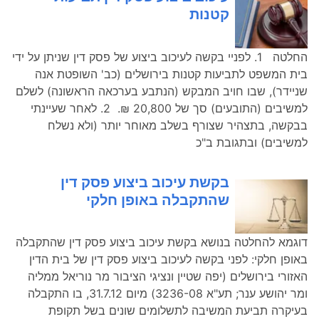
קטנות
החלטה 1. לפניי בקשה לעיכוב ביצוע של פסק דין שניתן על ידי
בית המשפט לתביעות קטנות בירושלים (כב' השופטת אנה
שניידר), שבו חויב המבקש (הנתבע בערכאה הראשונה) לשלם
למשיבים (התובעים) סך של 20,800 ₪. 2. לאחר שעיינתי
בבקשה, בתצהיר שצורף בשלב מאוחר יותר (ולא נשלח
למשיבים) ובתגובת ב"כ
בקשת עיכוב ביצוע פסק דין
שהתקבלה באופן חלקי
דוגמא להחלטה בנושא בקשת עיכוב ביצוע פסק דין שהתקבלה
באופן חלקי: לפני בקשה לעיכוב ביצוע פסק דין של בית הדין
האזורי בירושלים (יפה שטיין ונציגי הציבור מר נוריאל ממליה
ומר יהושע ענר; תע"א 3236-08) מיום 31.7.12, בו התקבלה
בעיקרה תביעת המשיבה לתשלומים שונים בשל תקופת