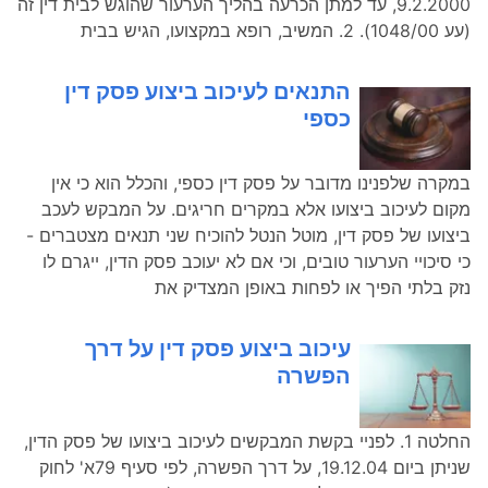
9.2.2000, עד למתן הכרעה בהליך הערעור שהוגש לבית דין זה
(עע 1048/00). 2. המשיב, רופא במקצועו, הגיש בבית
התנאים לעיכוב ביצוע פסק דין
כספי
במקרה שלפנינו מדובר על פסק דין כספי, והכלל הוא כי אין
מקום לעיכוב ביצועו אלא במקרים חריגים. על המבקש לעכב
ביצועו של פסק דין, מוטל הנטל להוכיח שני תנאים מצטברים -
כי סיכויי הערעור טובים, וכי אם לא יעוכב פסק הדין, ייגרם לו
נזק בלתי הפיך או לפחות באופן המצדיק את
עיכוב ביצוע פסק דין על דרך
הפשרה
החלטה 1. לפניי בקשת המבקשים לעיכוב ביצועו של פסק הדין,
שניתן ביום 19.12.04, על דרך הפשרה, לפי סעיף 79א' לחוק