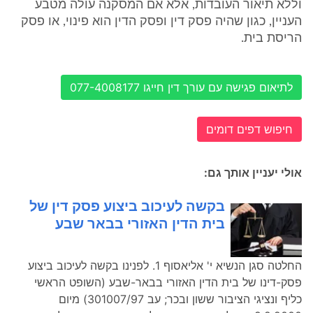
וללא תיאור העובדות, אלא אם המסקנה עולה מטבע
העניין, כגון שהיה פסק דין ופסק הדין הוא פינוי, או פסק
הריסת בית.
לתיאום פגישה עם עורך דין חייגו 077-4008177
חיפוש דפים דומים
אולי יעניין אותך גם:
בקשה לעיכוב ביצוע פסק דין של
בית הדין האזורי בבאר שבע
החלטה סגן הנשיא י' אליאסוף 1. לפנינו בקשה לעיכוב ביצוע
פסק-דינו של בית הדין האזורי בבאר-שבע (השופט הראשי
כליף ונציגי הציבור ששון ובכר; עב 301007/97) מיום