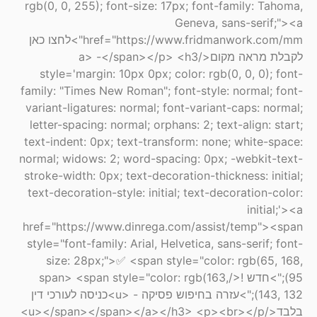
rgb(0, 0, 255); font-size: 17px; font-family: Tahoma,
Geneva, sans-serif;"><a
href="https://www.fridmanwork.com/mm">לחצו כאן
לקבלת מראה מקום</a> -</span></p> <h3
style='margin: 10px 0px; color: rgb(0, 0, 0); font-
family: "Times New Roman"; font-style: normal; font-
variant-ligatures: normal; font-variant-caps: normal;
letter-spacing: normal; orphans: 2; text-align: start;
text-indent: 0px; text-transform: none; white-space:
normal; widows: 2; word-spacing: 0px; -webkit-text-
stroke-width: 0px; text-decoration-thickness: initial;
text-decoration-style: initial; text-decoration-color:
initial;'><a
href="https://www.dinrega.com/assist/temp"><span
style="font-family: Arial, Helvetica, sans-serif; font-
size: 28px;">✅ <span style="color: rgb(65, 168,
95);">חדש !</span> <span style="color: rgb(163,
143, 132);">עזרה בחיפוש פסיקה - <u>כניסה לעורכי דין
בלבד</u></span></span></a></h3> <p><br></p>