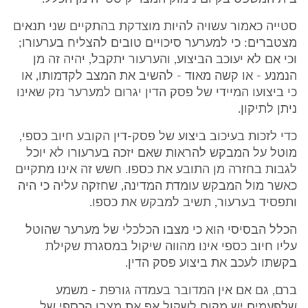
סטייה כאמור עשויה להיות מוצדקת בהתקיים שני תנאים
מצטברים: כי למערער סיכויים טובים להצליח בערעורו;
וכי אם לא יעוכב הביצוע, והערעור יתקבל, יהיה זה מן
הנמנע - או קשה מאוד - להשיב את המצב לקדמותו, או
כי ביצועו המיידי של פסק הדין יגרום למערער נזק שאינו
ניתן לתיקון.
כדי לזכות בעיכוב ביצוע של פסק-דין הקובע חיוב כספי,
מוטל על המבקש להראות שאם יזכה בערעורו לא יוכל
לגבות בחזרה מן התובע את כספו. חשש זה אינו מתקיים
כאשר מול המבקש עומדת המדינה, שחזקה עליה כי היה
ותפסיד בערעור, תשיב למבקש את כספו.
הכלל הבסיסי הוא כי מצבו הכלכלי של מערער שהוטל
עליו חיוב כספי אינו מהווה שיקול במסגרת שקילת
בקשתו לעכב את ביצוע פסק הדין.
ברם, גם אם אין המדובר בעמדה גורפת - משמע
שלפעמים יש מקום לשקול אף את מצבו הכספי של