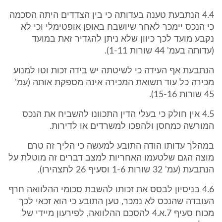
4.4 הנתבעת טענה בעדותה כי בין הצדדים היתה הסכמה
כי הנכס יימכר לאחר שיושבח באופן אופטימלי וכי לא
נקבע מועד לכך כיוון שלא ניתן להגדיר זאת במועד
(עדותה בעמ' 44 שורות 1-11).
הנתבעת אף העידה כי לשיטתה יש בידה זכות וטו למנוע
מכירה כל עוד תשואת המכירה אינה מספקת אותה (עמ'
45 שורות 15-16).
4.5 אין חולק כי בעלי הדין התכוונו להשביח את הנכס
המורשה כמחסן ולהפכו למשרדים או לדירות.
במהלך עדותו הודה התובע למעשה כי הליך זה טרם
מוצה הגם שלטעמו האחריות למצב דברים זה מוטלת על
הנתבעת (עמ' 32 שורות 1-6 וסעיף 26 לתצהירו).
4.6 בניסיון לבסס את זכותו להשבת סכומי ההלוואה חרף
העובדה שהנכס לא נמכר, טען התובע כי הוא זכאי לכך
מכוח סעיף 7.א.4 להסכם ההלוואה, לפירעון מיידי של