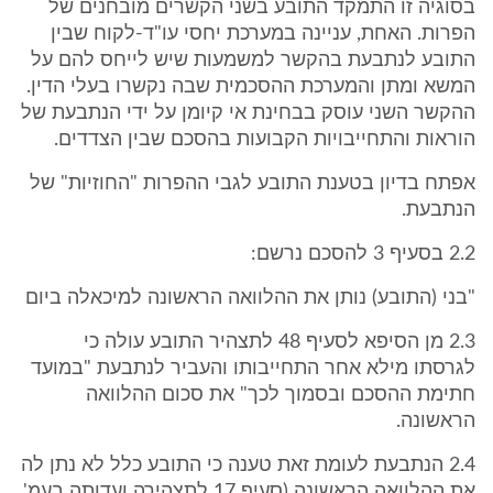
בסוגיה זו התמקד התובע בשני הקשרים מובחנים של
הפרות. האחת, עניינה במערכת יחסי עו"ד-לקוח שבין
התובע לנתבעת בהקשר למשמעות שיש לייחס להם על
המשא ומתן והמערכת ההסכמית שבה נקשרו בעלי הדין.
ההקשר השני עוסק בבחינת אי קיומן על ידי הנתבעת של
הוראות והתחייבויות הקבועות בהסכם שבין הצדדים.
אפתח בדיון בטענת התובע לגבי ההפרות "החוזיות" של
הנתבעת.
2.2 בסעיף 3 להסכם נרשם:
"בני (התובע) נותן את ההלוואה הראשונה למיכאלה ביום
2.3 מן הסיפא לסעיף 48 לתצהיר התובע עולה כי
לגרסתו מילא אחר התחייבותו והעביר לנתבעת "במועד
חתימת ההסכם ובסמוך לכך" את סכום ההלוואה
הראשונה.
2.4 הנתבעת לעומת זאת טענה כי התובע כלל לא נתן לה
את ההלוואה הראשונה (סעיף 17 לתצהירה ועדותה בעמ'