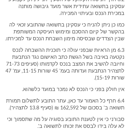
עסקינן בתשואה עתידית אשר מועד גיבושה מותנה
במכירת הנכס ובעיתוי המכירה.
כמו כן ניתן להניח כי עסקינן בתשואה שהתובע זכאי לה
בהקשר של קיום ההסכם ומימוש העיסקה המשותפת
שבין הצדדים שבסיסה מימון השבחת הנכס עד למכירתו.
6.3 מן הראיות שבפני עולה כי תוכנית ההשבחה לנכס
נקטעה באיבה בשל הגשת כתב האישום נגד הנתבעת
וחיובה להשיב את המצב בנכס לקדמותו (סעיפים 71-73
לתצהיר הנתבעת ועדותה בעמ' 45 שורות 11-15, עמ' 47
שורות 15-19).
אין חולק בפני כי הנכס לא נמכר במועד כלשהוא.
6.4 חרף כל האמור עד כאן, עתר התובע לתשלום תמורת
תשואה ב' בסכום של 162,592 ₪ (סעיף 13.8 לתצהיר).
סבורני כי אין לטענת התובע בסוגיה על מה שתסמוך וכי
לא עלה בידו לבסס את זכותו לתשואה ב'.