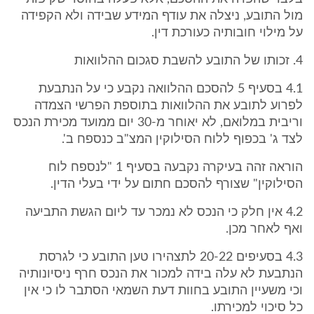
מול התובע, ניצלה את עודף המידע שבידה ולא הקפידה
על מילוי חובותיה כעורכת דין.
4. זכותו של התובע להשבת סגכום ההלוואות
4.1 בסעיף 5 להסכם ההלוואה נקבע כי על הנתבעת
לפרוע לתובע את ההלוואות בתוספת הפרשי הצמדה
וריבית במלואם, לא יאוחר מ-30 יום ממועד מכירת הנכס
לצד ג' בכפוף ללוח הסילוקין המצ"ב כנספח ב'.
הוראה זהה בעיקרה נקבעה בסעיף 1 "לנספח לוח
הסילוקין" שצורף להסכם חתום על ידי בעלי הדין.
4.2 אין חלק כי הנכס לא נמכר עד ליום הגשת התביעה
ואף לאחר מכן.
4.3 בסעיפים 20-22 לתצהירו טען התובע כי לגרסת
הנתבעת לא עלה בידה למכור את הנכס חרף ניסיונותיה
וכי משעיין התובע בחוות דעת השמאי הסתבר לו כי אין
כל סיכוי למכירתו.