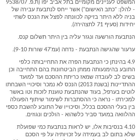
המשפט לעניינים מקומיים בתל אביב יפו (ת.פ. 9538/07
- להלן: "כתב האישום") אשר ייחס לנתבעת עבירה של
בניה ללא היתר בזיקה לכוונתה לפצל את הנכס לשתי
יחידות (סעיף 71 לתצהירה).
הנתבעת הורשעה ונגזר עליה בין היתר תשלום קנס.
ערעור שהגישה הנתבעת - נדחה (עמ'47 שורות 9-10).
4.9 בהינתן כי הנתבעת הפרה את התחייבותה כלפי
התובע בהימנעותה ממתן הביטחונות בהם התחייבה וכן
בשים לב לעובדה שמאז כריתת ההסכם ועד למועד
ההתדיינות (בשנת 2013) הנכס לא נמכר וסיכויי השבחתו
לוטים בערפל, בעוד שהנתבעת טוענת לזכות וטו באשר
למכירתו - נראה כי ההסתברות לשימור שיתוף הפעולה
בין בעלי ההסכם בכלל, וסיכוייו של התובע להשבת כספי
ההלוואה במועד סביר כלשהוא - הולכים ונגוזים.
4.10 בנסיבות אלו, יש לראות בנתבעת כמי שפועלת
שלא בתום לב בעמידה על זכויותיה על פי הסכם