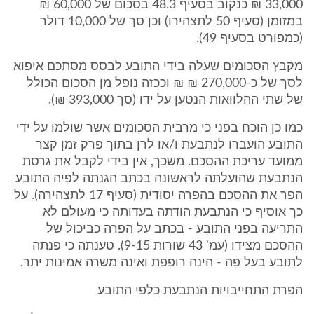
33,000 ₪ כנקוב בסעיף 48.3 בסכום של 60,000 ₪
במזומן (סעיף 50 לתצהירו) וכן סך של 10,000 דולר
(כמפורט בסעיף 49).
מקבץ הסכומים שעלה בידי התובע לבסס מסתכם איפוא
לסך של כ-270,000 ₪ ₪ וככזה נופל מן הסכום הכולל
של שתי ההלוואות הנטען על ידו (סך 393,000 ₪).
כמו כן הוכח בפני כי מרבית הסכומים אשר שולמו על ידי
התובע הועברו לנתבעת ו/או לרן בתוך פרק זמן קצר
ממועד עריכת ההסכם. משכך, אין בידי לקבל את גרסת
הנתבעת שהועלתה לראשונה בכתב הגנתה לפיה התובע
הפר את ההסכם בהפרה יסודית (סעיף 17 לתצהירה). על
כך אוסיף כי הנתבעת הודתה בעדותה כי מעולם לא
התריעה בפני התובע - בכתב על הפרה כביכול של
ההסכם מצידו (עמ' 43 שורות 9-15). טענתה כי פנתה
לתובע בעל פה - הינה רופפת ואינה משרה אמינות יתר.
הפרת התחייבויות הנתבעת כלפי התובע