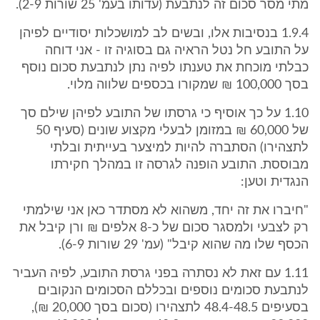
מתי מסר סכום זה לנתבעת (עדותו בעמ' 25 שורות 2-9).
1.9.4 בנסיבות אלו, ובשים לב למושכלות יסודיים לפיהן
על התובע חל נטל הראיה גם בסוגיה זו - אני דוחה
כבלתי מוכחת את טענתו לפיה נתן לנתבעת סכום נוסף
בסך 100,000 ₪ שמקורו בכספים שלווה מלוי.
1.10 על כך אוסיף כי גרסתו של התובע לפיהן שילם סך
של 60,000 ₪ במזומן לבעלי מקצוע שונים (סעיף 50
לתצהירו) הסתברה להיות למיצער בעייתית ובלתי
מבוססת. התובע הופנה לגרסה זו במהלך חקירתו
הנגדית וטען:
"חיברו את זה יחד, משהוא לא מסתדר כאן אני שילמתי
רק לצבעי ולמסגר סכום של כ-8 אלפים ₪ ורן קיבל את
הכסף שלו מה שהוא קיבל" (עמ' 29 שורות 6-9).
1.11 עם זאת לא נסתרה בפני גרסת התובע, לפיה העביר
לנתבעת סכומים נוספים ובכללם הסכומים הנקובים
בסעיפים 48.4-48.5 לתצהירו (סכום בסך 20,000 ₪),