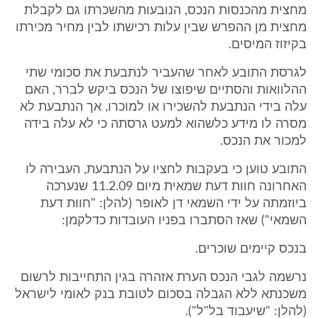
מחצית מהכנסות הנכס, הנובעות מהשכרתו גם לקבלת
מחצית מן ההפרש שבין עלות רכישתו לבין מחיר מכירתו
בקיזוז המיסים.
לגרסת התובע לאחר שהעביר לנתבעת את סכומי שתי
ההלוואות והסתיים שיפוצו של הנכס ביקש לברר, האם
עלה בידי הנתבעת להשכירו או למוכרו, אך הנתבעת לא
מסרה לו מידע כלשהוא למעט גרסתה כי לא עלה בידה
למכור את הנכס.
התובע טוען כי בעקבות לחציו על הנתבעת, העבירה לו
האחרונה חוות דעת שמאית מיום 11.2.09 שנערכה
ביוזמתה על ידי השמאי דן לאופר (להלן: "חוות דעת
השמאי") שאז הסתברו בפניו העובדות כדלקמן:
בנכס קיימים שוכרים.
נרשמה לגבי הנכס הערת אזהרה בגין התחייבות לרשום
משכנתא ללא הגבלה בסכום לטובת בנק לאומי לישראל
(להלן: "שיעבוד בל"ל").