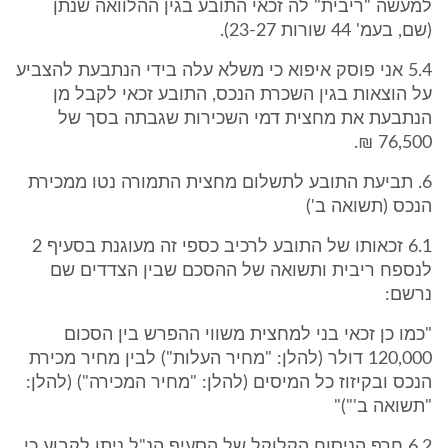
למעשה "ריבית" לה זכאי התובע בגין ההלוואה שנתן
(שם, בעמ' 44 שורות 23-27).
5.4 אני פוסק איפוא כי משלא עלה בידי הנתבעת להצביע
על הוצאות בגין השכרת הנכס, התובע זכאי לקבל מן
הנתבעת את מחצית דמי השכירות שגבתה בסך של
76,500 ₪.
6. תביעת התובע לתשלום מחצית התמורה נטו ממכירת
הנכס (תשואה ב')
6.1 זכאותו של התובע לרכיב כספי זה מעוגנת בסעיף 2
לנספח ריבית ותשואה של ההסכם שבין הצדדים שם
נרשם:
"כמו כן זכאי בני למחצית משווי ההפרש בין הסכום
120,000 דולר (להלן: "מחיר העלות") לבין מחיר מכירת
הנכס ובקיזוז כל המיסים (להלן: "מחיר המכירה") (להלן:
"תשואה ב'")"
6.2 חרף הניסוח הקלוקל של הסעיף הנ"ל ניתן לקבוע כי