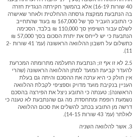
40 שורות 16-19) אלא בהמשך חקירתה הנגדית חזרה
בה הנתבעת ממקצת גרסתה ההחלטית ולאחר שאישרה
כי התובע העביר סך של 167,000 ₪ בעוד שהתחייב
לשלם עבור השיפוץ סך 110,000 ₪ בלבד, הסכימה
הנתבעת כי יש לייחס את יתרת הסכום בסך 57,000 ₪
כתשלום על חשבון ההלוואה הראשונה (עמ' 41 שורות 2-
11).
2.5 לא זו אף זו; הנתבעת התעלמה מתרומתה המכרעת
להעדר קביעת המועד למתן ההלוואה הראשונה (שהרי
אין חולק כי היא ערכה את ההסכם והיתה גם בעלת
העניין בנקיבת מועד מדויק וספציפי לקבלת ההלוואה
הראשונה); טענתה כי התובע ניצל את הפירצה בהסכם
נשמעת רופפת ומתחסדת. מה גם שהנתבעת לא טענה כי
דרשה מן התובע בכתב להשלים את סכום ההלוואה
לאלתר (עמ' 43 שורות 14-15).
3. אשר להלוואה השניה