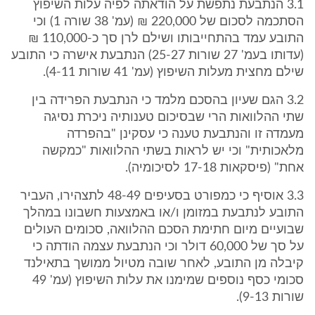
3.1 הנתבעת נתפשת על הודאתה לפיה עלות השיפוץ
הסתכמה לסכום של 220,000 ₪ (עמ' 38 שורה 1) וכי
התובע עמד בהתחייבותו ושילם לרן סך כ-110,000 ₪
(עדותו בעמ' 27 שורות 25-27) הנתבעת אישרה כי התובע
שילם מחצית מעלות השיפוץ (עמ' 41 שורות 4-11).
3.2 הגם שעיון בהסכם מלמד כי הנתבעת הפרידה בין
שתי ההלוואות הרי שבסיכום טענותיה ניכרת נסיגה
מעמדה זו והנתבעת טענה כי עסקינן "בהפרדה
מלאכותית" וכי יש לראות בשתי ההלוואות "כמקשה
אחת" (פיסקאות 17-18 לסיכומיה).
3.3 אוסיף כי כמפורט בסעיפים 48-49 לתצהירו, העביר
התובע לנתבעת במזומן ו/או באמצעות חשבונו במהלך
שבועיים מיום חתימת הסכם ההלוואה, סכומים העולים
על סך של 60,000 דולר וכי הנתבעת עצמה הודתה כי
קיבלה מן התובע, לאחר שובה מטיול ממושך בתאילנד
סכומי כסף נוספים שמימנו את עלות השיפוץ (עמ' 49
שורות 9-13).