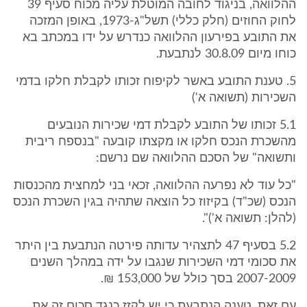
ההלוואה, בניגוד לחובה המוטלת עליה מכוח סעיף 39
לחוק החוזים (חלק כללי) תשל"ג-1973, באופן המזכה
את התובע בפירעון ההלוואה כנדרש על ידו במכתב בא
כוחו מיום 30.8.09 לנתבעת.
5. טענת התובע באשר לקיפוח זכותו לקבלת חלקו בדמי
השכירות (תשואה א')
5.1 זכותו של התובע לקבלת דמי שכירות הנובעים
מהשכרת הנכס חלקו או מקצתו קובעה "בנספח ריבית
ותשואה" של הסכם ההלוואה שם נרשם:
"כל עוד לא נפרעה ההלוואה, זכאי בני למחצית מהכנסות
הנכס (שכ"ד) בקיזוז כל הוצאה שתהיה בגין השכרת הנכס
(להלן: תשואה א')".
5.2 בסעיף 47 לתצהיר עדותה פירטה הנתבעת בין היתר
את סכומי דמי השכירות שנגבו על ידה במהלך השנים
2007-2009 בסך כולל של 153,000 ₪.
עם זאת, טענה הנתבעת כי יש לקזז כנגד סכום זה את