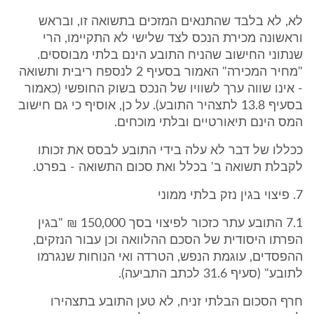
לא, לא בלבד שהתנאים המזכים בתשואה זו, ובראש
וראשונה מכירת הנכס לצד שלישי לא התקיימו, הרי
שנתוני החישוב שהניח התובע הינם בלתי מבוססים.
"מחיר המכירה" האמור בסעיף 2 לנספח ריבית ותשואה
- אינו שווה ערך לשוויו של הנכס בשוק החופשי (כאמור
בסעיף 13.8 לתצהיר התובע). על כן, אוסיף כי גם חישוב
המס הינם תיאורטיים ובלתי מוכחים.
ככללו של דבר לא עלה בידי התובע לבסס את זכותו
לקבלת תשואה ב' בכלל ואת סכום התשואה - בפרט.
7. פיצוי בגין נזק בלתי ממוני
7.1 התובע עתר כזכור לפיצוי בסך 150,000 ₪ "בגין
הפרתו היסודית של הסכם ההלוואה וכן עבור הנזקים,
ההפסדים, עוגמת הנפש, הטרדה ואי הנוחות שנגרמו
לתובע" (סעיף 31.6 לכתב התביעה).
חרף הסכום הבלתי זניח, לא טען התובע בתצהירו