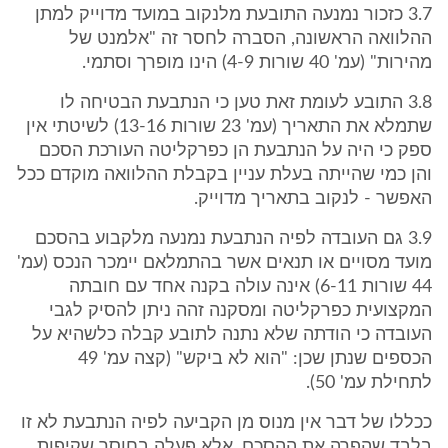
3.7 כזכור נמנעה התובעת מלנקוב במועד מדוייק למתן
ההלוואה הראשונה, הסברה לחסר זה "אלמנט של
מהירות" (עמ' 40 שורות 4-9) הינו מופרך וסתמי.
3.8 התובע לעומת זאת טען כי הנתבעת הבטיחה לו
שתמלא את התאריך (עמ' 23 שורות 13-16) לשיטתי אין
ספק כי היה על הנתבעת הן כפרקליטה העורכת הסכם
והן כמי שהייתה בעלת עניין בקבלת ההלוואה מוקדם ככל
האפשר - לנקוב בתאריך מדוייק.
3.9 גם העובדה לפיה הנתבעת נמנעה מלקבוע בהסכם
מועד מסויים או תנאים אשר בהתמלאם יימכר הנכס (עמ'
44 שורות 6-11) אינה עולה בקנה אחד עם חובתה
המקצועית כפרקליטה ומסקנה זהה ניתן להסיק לגבי
העובדה כי הודתה שלא נתנה לתובע קבלה כלשהיא על
הכספים שנתן שכן: "הוא לא ביקש" (קצה עמ' 49
לתחילת עמ' 50).
ככללו של דבר אין מנוס מן הקביעה לפיה הנתבעת לא זו
בלבד שהפרה את ההסכם, אלא פעלה בחוסר שקיפות