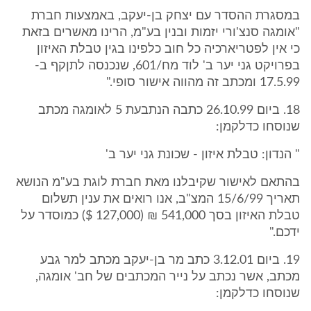
במסגרת ההסדר עם יצחק בן-יעקב, באמצעות חברת
"אומגה סנצ'ורי יזמות ובנין בע"מ, הרינו מאשרים בזאת
כי אין לפטריארכיה כל חוב כלפינו בגין טבלת האיזון
בפרויקט גני יער ב' לוד מח/601, שנכנסה לתןקף ב-
17.5.99 ומכתב זה מהווה אישור סופי."
18. ביום 26.10.99 כתבה הנתבעת 5 לאומגה מכתב
שנוסחו כדלקמן:
" הנדון: טבלת איזון - שכונת גני יער ב'
בהתאם לאישור שקיבלנו מאת חברת לוגת בע"מ הנושא
תאריך 15/6/99 המצ"ב, אנו רואים את ענין תשלום
טבלת האיזון בסך 541,000 ₪ (127,000 $) כמוסדר על
ידכם."
19. ביום 3.12.01 כתב מר בן-יעקב מכתב למר גבע
מכתב, אשר נכתב על נייר המכתבים של חב' אומגה,
שנוסחו כדלקמן: