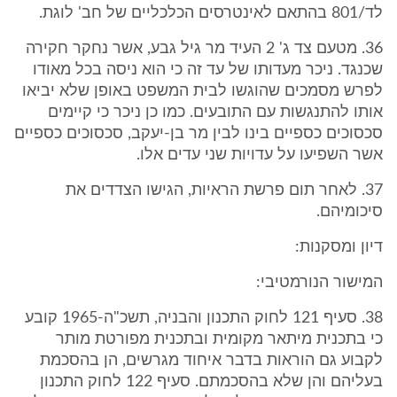
לד/801 בהתאם לאינטרסים הכלכליים של חב' לוגת.
36. מטעם צד ג' 2 העיד מר גיל גבע, אשר נחקר חקירה
שכנגד. ניכר מעדותו של עד זה כי הוא ניסה בכל מאודו
לפרש מסמכים שהוגשו לבית המשפט באופן שלא יביאו
אותו להתנגשות עם התובעים. כמו כן ניכר כי קיימים
סכסוכים כספיים בינו לבין מר בן-יעקב, סכסוכים כספיים
אשר השפיעו על עדויות שני עדים אלו.
37. לאחר תום פרשת הראיות, הגישו הצדדים את
סיכומיהם.
דיון ומסקנות:
המישור הנורמטיבי:
38. סעיף 121 לחוק התכנון והבניה, תשכ"ה-1965 קובע
כי בתכנית מיתאר מקומית ובתכנית מפורטת מותר
לקבוע גם הוראות בדבר איחוד מגרשים, הן בהסכמת
בעליהם והן שלא בהסכמתם. סעיף 122 לחוק התכנון