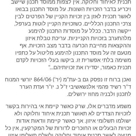
תכנית לאיחוד וחלוקה. אין לצפות ממוסד תכנון שיישב
ויכריע בדבר הזכויות השונות. על מוסד התכנון בבואו
לאשר תכנית לאזן בין זכויות הקניין של הפרטים לבין
צרכי התכנון הכלליים. כשזכויות הקניין לוטות בערפל,
ייקשה הדבר. ככלל על מוסדות התכנון להימנע
מלהתערב בזכויות הקנייניות. עריכת טבלת איזון
וההקצאות מחייבת הכרעה בדבר מצב הזכויות. אף
מטעם זה על מוסד התכנון להימנע מליטול על כתפיו
משימה בלתי אפשרית זו. ביקשו בעלי הזכויות לקדם
תכנית כאמור, יסדירו את זכויותיהם..."
ואכן ברוח זו נפסק גם ב-עת"מ (יר') 864/06 יורשי המנוח
ד"ר רשיד פהמי אלנשאשיבי ז"ל נ. יו"ר ועדת הערר
לתכנון ולבניה מחוז ירושלים.
משמע מדברים אלו, שרק כאשר קיימת אי בהירות בקשר
לזכויות הצדדים לא תאושר תכנית איחוד וחלוקה ולא
ישולמו תשלומי איזון. אך כאשר קיימת וודאות אודות
זכויות הבעלים או החוכרים לדורות של המקרקעין, אין כל
מניעה לאשר תכנית איחוד וחלוקה ולשלם תשלומי איזון