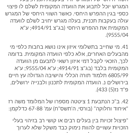
המגרש יוכל לתבוע את הוועדה המקומית לשלם לו פיצוי
כספי בגין ההפרש היחסי. כאשר השווי היחסי של המגרש
עולה בעקבות תכנית, בעלה מגרש יחויב לשלם לוועדה
המקומית את ההפרש היחסי (בג"צ 4914/91; ע"א
9555/04).
41. מי שחייב בתשלומי איזון אינו נושא בחבות כלפי מי
מהבעלים האחרים, אלא כלפי הוועדה המקומית. בדומה
לכך, הזכאי לקבל דמי איזון רשאי לתבעם מן הוועדה
המקומית בלבד (בג"צ 4914/91; ע"א 9555/04; ע"א
6805/99 תלמוד תורה הכללי והישיבה הגדולה עץ חיים
בירושלים נ. הוועדה המקומית לתכנון ולבנייה ירושלים,
פ"ד נז(5) 433).
42. ב"כ הנתבעת 1 ציטטה מספרו של המלומד משה רז
"איחוד וחלוקה" (בורסי, ה'תשס"ח) עמ' 67-88 כדלקמן:
"פיצול זכויות בין בעלים רבים או קושי רב בזיהוי בעלי
הזכויות עשויים להוות נימוק כבד משקל שלא לערוך