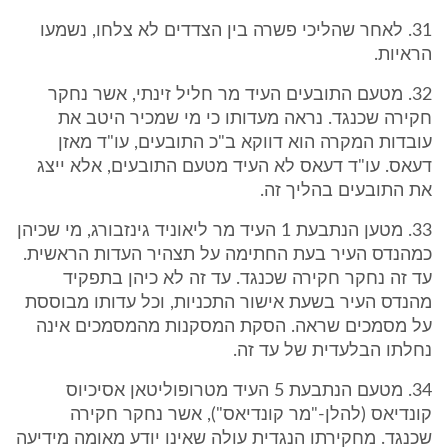
31. לאחר שהליכי פשרה בין הצדדים לא צלחו, נשמעו
הראיות.
32. מטעם התובעים העיד מר חליל זינתי, אשר נחקר
חקירה שכנגד. נראה מעדותו כי מי שמכיר היטב את
עובדות המקרה הוא דווקא ב"כ התובעים, עו"ד מאזן
דעאס. עו"ד דעאס לא העיד מטעם התובעים, אלא ייצג
את התובעים בהליך זה.
33. מטען הנתבעת 1 העיד מר ליאוניד גינזבורג, מי שכיהן
כמהנדס העיר בעת החתימה על תצהיר העדות הראשית.
עד זה נחקר חקירה שכנגד. עד זה לא כיהן בתפקיד
מהנדס העיר בשעת אישור התכניות, וכל עדותו מבוססת
על מסמכים שראה. הסקת המסקנות מהמסמכים אינה
נחלתו הבלעדית של עד זה.
34. מטעם הנתבעת 5 העיד מטרופוליטאן אסיכיוס
קונדיאס (להלן-"מר קונדיאס"), אשר נחקר חקירה
שכנגד. מחקירתו הנגדית עולה שאינו יודע מאומה מידיעה