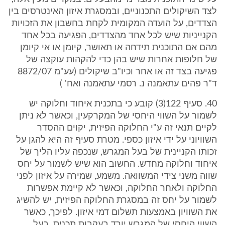
לצד השיקולים התכנוניים, ובמסגרת איזון האינטרסים בין
הצדדים, על הועדה המקומית לקחת בחשבון את הזכויות
הקנייניות שיש לכל אחד מהצדדים, הפגיעה בכל אחד
מהם אם התוכנית תידחה או תאושר, קיומן או אי קיומן
של חלופות אחרות שיש בהן כדי להקהות עוקצה של
פגיעה בצד זה או אחר וכיו"ב שיקולים (עע"מ 8872/07
ד"ר פהים עתאמנה נ. רסמי עתאמנה ואח' )
40. סעיף 122(3) קובע כי בתכנית איחוד וחלוקה יש
לשמור על השווי היחסי של המקרקעין, וכאשר לא ניתן
לקיים תנאי זה ע"י החלוקה הפיזית, יקוים ההסדר
השוויוני על ידי איזון כספי. מטרת סעיף זה היא להגן על
זכותו הקניינית של בעל המגרש, שנכפה עליו הליך של
איחוד וחלוקה מחדש. החשוב הוא שיש לשמור על יחס
שווה משני צידי המשוואה. משמע, שמירה על איזון לפני
החלוקה ולאחר החלוקה, וכאשר לא קיימת אפשרות
לשמור על יחס זה במסגרת החלוקה הפיזית, יש להשיג
את השוויון באמצעות תשלום דמי איזון. לפיכך, כאשר
השווי היחסי של המגרש יורד בעקבות תכנית, בעל