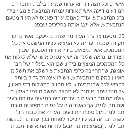
אישית, וכל תצהירו הוא עדות שמיעה בלבד. התברר כי
המידע מידיעה אישית אודות עמדת הנתבעת 5 מצוי בידי
ב"כ הנתבעת 5, עו"ד פאנוס. עו"ד פאנוס לא העיד מטעם
הנתבעת 5, אלא ייצג אותה בהליכים שבפני.
35. מטעם צד ג' 1 העיד מר יצחק בן-יעקב, אשר נחקר
חקירה שכנגד. עד זה לא המציא לבית המשפט את כל
המסמכים אשר נמצאים בידיו אודות הסכסוך שבין
הצדדים. נראה שלעד זה יש אינטרס אישי שלא לגלות את
כל המסמכים המצויים בידיו, שכן הוא בעליה של חב'
אומגה, שהתחייבה כלפי הנתבעת 5 לשלם את תשלומי
האיזון במקום הנתבעת 5, ויש לו אינטרס גדול ביותר
להביא לכך שהנתבעת 5 לא תחויב בתשלום דמי האיזון,
על מנת שחב' אומגה לא תחויב בתשלום דמי האיזון. כן
עולה מחומר הראיות כי עד זה היה במגעים עם התובעים
ועם חב' לוגת, אך כאשר היה על כפות המאזניים טובת
חב' לוגת מול טובת התובעים, העדיף את טובת חב'
לוגת. דבר זה בא לידי ביטוי לפחות בכך שנעתר לבקשת
חב' לוגת (באמצעות מר גבע) לדחות את אישור תכנית