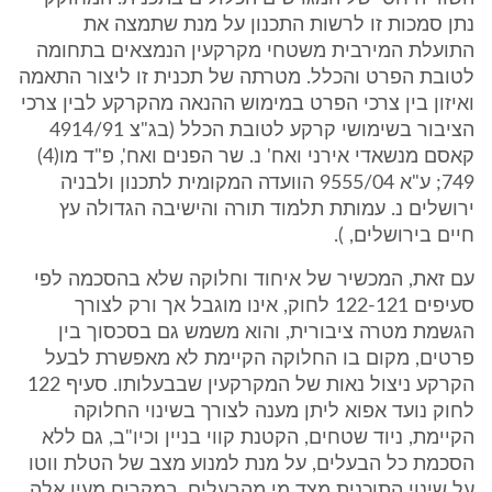
נתן סמכות זו לרשות התכנון על מנת שתמצה את
התועלת המירבית משטחי מקרקעין הנמצאים בתחומה
לטובת הפרט והכלל. מטרתה של תכנית זו ליצור התאמה
ואיזון בין צרכי הפרט במימוש ההנאה מהקרקע לבין צרכי
הציבור בשימושי קרקע לטובת הכלל (בג"צ 4914/91
קאסם מנשאדי אירני ואח' נ. שר הפנים ואח', פ"ד מו(4)
749; ע"א 9555/04 הוועדה המקומית לתכנון ולבניה
ירושלים נ. עמותת תלמוד תורה והישיבה הגדולה עץ
חיים בירושלים, ).
עם זאת, המכשיר של איחוד וחלוקה שלא בהסכמה לפי
סעיפים 122-121 לחוק, אינו מוגבל אך ורק לצורך
הגשמת מטרה ציבורית, והוא משמש גם בסכסוך בין
פרטים, מקום בו החלוקה הקיימת לא מאפשרת לבעל
הקרקע ניצול נאות של המקרקעין שבבעלותו. סעיף 122
לחוק נועד אפוא ליתן מענה לצורך בשינוי החלוקה
הקיימת, ניוד שטחים, הקטנת קווי בניין וכיו"ב, גם ללא
הסכמת כל הבעלים, על מנת למנוע מצב של הטלת ווטו
על שינוי התוכנית מצד מי מהבעלים. במקרים מעין אלה,