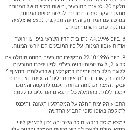
חלקה 20. לטענת התובעים, רישום הזכויות של המנוחה
מתעכב עקב סירוב המדינה לרשום זכויות המנוחה
במושע עם המדינה, והמדינה מבקשת לבצע פרצלציה
בחלקה טרם רישום הזכויות.
8. ביום 7.4.1996 נתן בית הדין השרעי ביפו צו ירושה
אודות עזבון המנוח, על פיו התובעים הם יורשי המנוח.
9. ביום 22.10.1996 התקשרו התובעים בחוזה מותלה עם
צד ג' 2, לוגת יזמות ובניה בע"מ, לפיו ימכרו התובעים
ללוגת חלק מזכויותיהם במקרקעין שבבעלותם. בסעיף 5
לחוזה זה, שכותרתו "תנאים מתלים" הסכימו הצדדים כי
עסקת המכר הגלומה בחוזה תיכנס לתוקפה והממכר
יימכר ללוגת בהתמלא כל התנאים המתלים כדלקמן:
התב"ע הקיימת החלה על המקרקעין תשונה, ותיכנס
לתוקפה באופן סופי התב"ע החדשה;
יימצא מוסד בנקאי מוכר אשר יהא נכון להעניק ליווי
בנקאי הולם ללוגת לביצוע רכישת הממכר והבניה עליו,