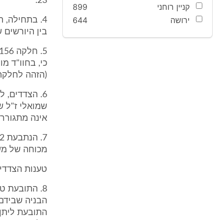
23.
קניין רוחני
899
ירושה
644
בין היורשים ש
(הזהה לחלקה 156 ברישומה הנוכחי) הינו, יעוד חקלאי ומגורים משולב שאינ
6. הצדדים, 
אינה מתגוררת 
מכוחה של משפ
טענות הצדדי
8. התובעת ט
הבניה שבידם.
התובעת ליתן 