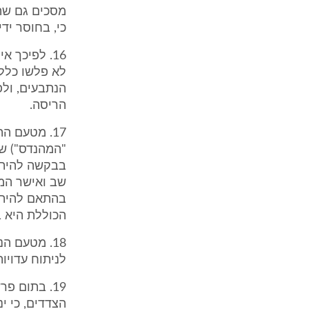
כי, בחוסר ידי
16. לפיכך 
לא פלשו כלל 
הנתבעים, ולפ
הריסה.
17. מטעם ה
"המהנדס") שא
שב ואישר המ
הכוללת היא בין 36 ל - 40
לניתוח עדויו
19. בתום 
הצדדים, כי י