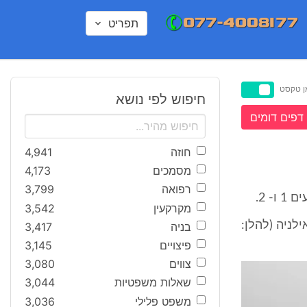
תפריט
ן טקסט
חיפוש לפי נושא
דפים דומים
חוזה
4,941
מסמכים
4,173
רפואה
3,799
מקרקעין
3,542
1514 הנמצאת במושב אילניה (להלן:
בניה
3,417
פיצויים
3,145
צווים
3,080
שאלות משפטיות
3,044
משפט פלילי
3,036