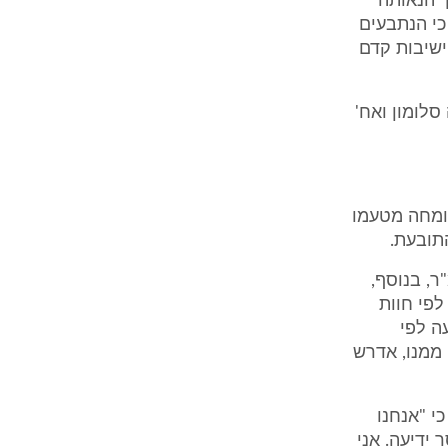
ך הנאותה
כי הנתבעים
ישיבות קדם
קר ואח' נ. משה סלומון ואח'
מומחה מטעמו
תובעת.
י המבנה "פלש" לחלקת התובעת בשטח כולל של 46.47 מ"ר, בנוסף,
ך כל הפלישה, לפי חוות
בצעה לפי
ין ההיתר והסטיה ממנו, אדרש
י "אנחנו
סר ידיעה. אני