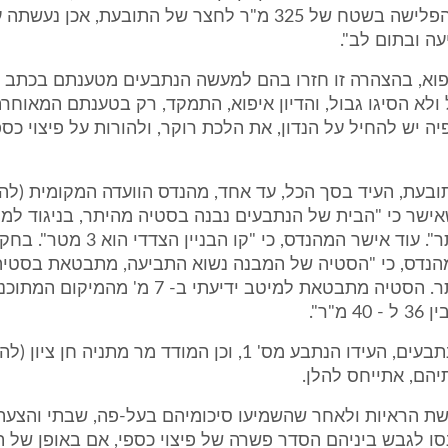
מסכים גם שהפלישה בשטח של 325 מ"ר לחצר של התובעת, אכן נ
עה ובתום לב".
איפוא, בהצהרה זו חזרו בהם למעשה הנתבעים מטענתם בכתב ה
ולא הסיגו גבול, והדיון איפוא, התמקד, רק בטענתם המאוחר
יה יש להחיל על הנדון, את הלכת רוקר, ולהורות על פיצוי כספ
תובעת, העיד בסך הכל, עד אחד, מהנדס הוועדה המקומית (להל
ישר כי "הבית של הנתבעים נבנה בסטיה מהיתר, בניגוד למי
בבקשה להיתר". עוד אישר המהנדס, כי "קו 
הנדס, כי "הסטיה של המבנה נשוא התביעה, מתבטאת בסטיה
בהתאם להיתר. הסטיה מתבטאת למיטב ידיעתי ב- 7 מ' מה
 מ"ר".
18. מטעם הנתבעים, העידו הנתבע מס' 1, וכן המודד מר מתניה חן
תיהם, אתייחס להלן.
פרשת הראיות ולאחר שהשמיעו סיכומיהם בעל-פה, שבתי והצעת
נסו לגבש ביניהם הסדר פשרה של פיצוי כספי, אם באופן של ת