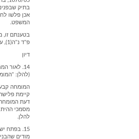
6/05
בתיק שבפנינו
אכן פלשו לחל
המשפט.
פ"ד נ"ה(1), עמ' 199 (להלן: "הלכת רוקר").
דיון
14. לאור ה
(להלן: "המומ
להלן.
15. בפתח י