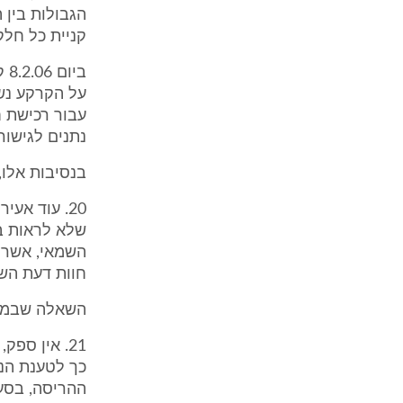
קניית כל חלק
בי
על הקרקע נשו
עבור רכישת 
נתנים לגישור.
בנסיבות אלו,
20. עוד אע
שלא לראות ב
השמאי, אשר ה
חוות דעת הש
השאלה שבמח
21. אין ספ
כך לטענת הנ
ההריסה, בסעד