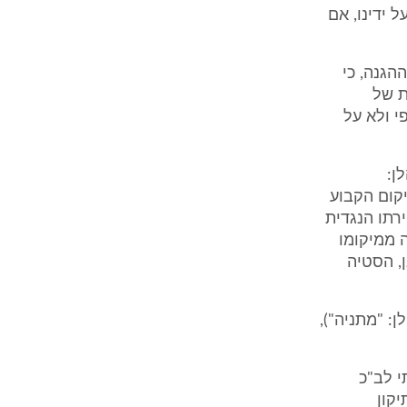
עשתה על ידינו, אם
הגנה, כי
ת של
י ולא על
ן:
קום הקבוע
הבניין הצדדי הוא 3 מטר". בחקירתו הנגדית
 ממיקומו
מיקום המתוכנן, הסטיה
 ציון (להלן: "מתניה"),
י לב"כ
יקון