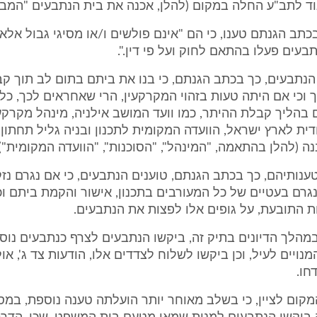
ד לתב"ע החלה במקום (להלן, אכנה את בית הנתבעים "המבנ
בכתב הגנתם טענו, כי הם "אינם פולשים ו/או מסיגי גבול אלא
עים פעלו בהתאם לחוק ועל פי דין.".
נו הנתבעים, כך בכתב הגנתם, כי בנו את ביתם בתום לב תוך ק
 וכי אם היתה טעות בזהוי המקרקעין, הרי שאחראים לכך, כל 
 בהליך קבלת ההיתר, כמו וועד המושב אילניה, מינהל מקרקע
דית לארץ ישראל, הוועדה המקומית לתכנון ובניה גליל תחתון
ה (להלן בהתאמה, "המינהל", "הסוכנות", "הוועדה המקומית").
י טענותיהם, כך בכתב הגנתם, טוענים הנתבעים, כי אם נגרם נז
נגרם בעטיים של כל המעורבים בתכנון, אישור והקמת ביתם וכ
ת התובעת, על גופים אלו לפצות את הנתבעים.
כי במהלך הדיונים בתיק זה, ביקשו הנתבעים לצרף כנתבעים נו
נויים לעיל, וכן ביקשו לשלוח לצדדים אלו, הודעות צד ג', או
חו.
ם המקום לציין, כי בשלב מאוחר יותר הועלתה טענה נוספת, במ