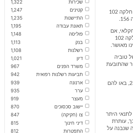
שכירות
1,322
קטינים
1,247
4. בתחילה, הוגש כתב התביעה כמתייחס לחלקה 102, אולם, לאור חלוקת חלקה 102
התיישנות
1,235
.
תאונת עבודה
1,195
בשלב זה חקלאי, אם
פוליסה
1,148
כי, בחוו"ד מומחה בית המשפט, שאליה אדרש להלן, נקבע, כי מגרש 1 בחלקה 102
בנק
1,113
רשלנות
1,108
ל טוביה
דיון
1,021
"ל, מכל מקום, ברור שהתובעת
משרד הפנים
967
תביעות רשלנות רפואית
942
ארנונה
939
7. הנתבעת 2 הינה "בן ממשיך" באגודת אילניה, וזכויות הנתבעים במגרש 23, באו להם
ערר
935
מעצר
919
יישוב סכסוכים
870
לתנאי היתר
צו (חקיקה)
847
ך, עותרת
דיני חינוך
815
ה שנבנה על
התפטרות
812