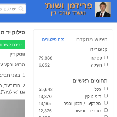
סילוק יד מ
חיפוש מתקדם
נקה פילטרים
יצירת קשר ✉
קטגוריה
פסק דין
פסיקה
79,888
חקיקה
6,852
מבוא ורקע עו
1. בפני תביעה לסילוק יד והריסה, אשר הוגשה על ידי התובעת כנגד הנתבעים 1 ו- 2.
תחומים ראשיים
כללי
55,642
גם "אילניה").
דיני נזיקין
13,370
מקרקעין / תכנון ובניה
13,195
סדרי דין וראיות
12,375