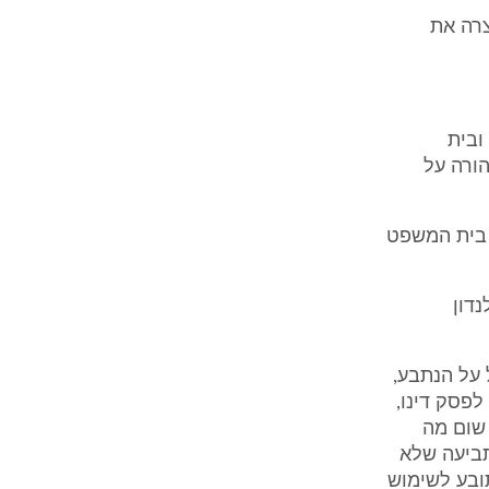
צרה את
ובית
ורה על
י בית המשפט
נדון
 על הנתבע,
וראה לעניין זה, דבריו של המשנה לנשיא כבוד השופט חשין ושם בסעיף 16 לפסק דינו,
שום מה
תביעה שלא
ובע לשימוש