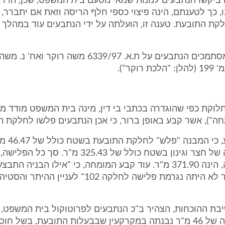
107, בה ביקשו הנתבעים למנות שמאי מטעם בית המשפט, שכן, הדר
, כך לטענתם, הינה פיצוי כספי חלף הריסה וזאת אם יתברר, 
קת התובעת. טענה זו, הועלתה על ידי הנתבעים עוד במהלך 
בטענתם זו, מסתמכים הנתבעים על ת.א. 6339/97 משה רו
מחלוקת כפי שהוגדרה בכתבי בי דין, מינה בית המשפט מודד 
חה"), אשר קבע באופן ברור, כי אכן הנתבעים פלשו לחלקת ה
המומחה קבע, כ
קיימת פלישה של חצר וגינון בשטח כולל של 325.43 מ"ר. ס
דעת המומחה, הינה 371.90 מ"ר. עוד קבע המומחה, כי "אילו הבניה הת
מסמכי ההיתר לא היתה נגרמת פלישה לחלקה 102" לעני
שיבת ההוכחות, הצהיר ב"כ הנתבעים לפרוטוקול בית המשפט, כ
מודים שהבניה של 46 מ"ר נבנתה במקרקעין שבבעלות התובעת, בשל חו