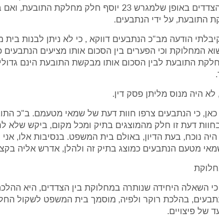
הגבולות בין הצדדים באופן שלמגרש 23 יוסף חלק מחלקת התובע
ת התובעת, על ידי הנתבעים.
ום 8.2.06 קיבלתי הודעה מב"כ הנתבעים דווקא , כי לא ניתן לבנות בית
א המחלוקת וכי הפערים בין הסכום אותו מציעים הנתבעים 
חלקת התובעת לבין הסכום אותו מבקשת התובעת הינם גדולי
 לא היה מנוס מליתן פסק דין.
יר כאן, כי הנתבעים צרפו חוות דעת של שמאי מטעמם. ב"כ הת
חוות דעת זו חלק מהמוצגים בתיק ומכל מקום, ביקש שלא ל
יה נוכח, בעת הדיון, באולם בית המשפט. בנסיבות אלו, אני
מאי מטעם הנתבעים כמוצג בתיק זה ולהלן, אדרש אליה בקצר
לוקת
ק, כי השאלה היחידה שנותרה במחלוקת בין הצדדים, היא ההלכ
תבעים, בהלכת רוקר ולפיה, מוסמך בית המשפט לשקול החל
 של פיצויים.