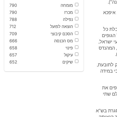
ה").
מומחה
790
מכרז
790
 איפכא
נפילה
788
הוצאה לפועל
712
בלת כל
הסכם קיבוצי
709
הגופים
מס הכנסה
666
י ישראל,
פינוי
658
, המהנדס
עיקול
657
שיקים
652
ק לתובעת,
י במידה
ספים את
לם שתי
סגרת בש"א