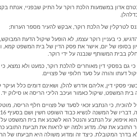
 ובטרם אדון במשמעות הלכת רוקר על התיק שבפניי, אנתח בק
דלהלן.
דגיש, כי בעניין רוקר עצמו, לא הופעל שיקול הדעת המבוקש, 
 בסופו של יום, אישר את פסק הדין של בית המשפט קמא, וה
לק בבית המשותף שנבנה על ידי רוקר.
 כי גם בפסקי דין מאוחרים להלכת רוקר, כמעט ולא נמצא, כ
ול דעתו והורה על סעד חלופי של פצויים.
ני פסקי דין, אליהם אדרש להלן, ושאינם דומים כלל ועיקר ל
 בית המשפט, שיקול כאמור ועיכב הליכי הריסה או סילוק יד.
 להוכיח, כי הנתבע זכאי לסעד של פצויים חלף הריסה, מוטל
הוא איפוא, על הנתבע והנטל הוא לשכנע את בית המשפט על 
ר התובע את שלו. מדוע ולמה יש לראות את תביעת התובע כ
 בדרך המקובלת. כיצד זה ומדוע משולה היא תביעתו של הת