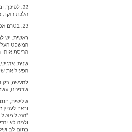
22. לפיכך,
הלכת רוקר, כ
23. בטרם אכנס לטרקלין של הלכת רוקר, אבקש להעיר מספר הערות;
ראשית, יש לה
המשפט העליון
הריסת אותו ח
שנית, אדגיש,
הפעיל את שיק
למעשה, רק בש
שבפנינו, עשה
שלישית, הנטל
"הנטל מוטל 
ולמה לא יחזי
בתום לב ושלא