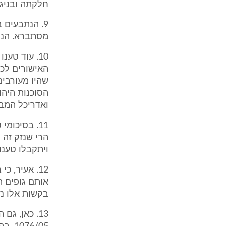
חלקתה ובניגו
9. הנתבעים 
מסתברא. הנתב
10. עוד טע
האישורים לכך
שהיו מעורבים
הסוכנות היהו
ואדריכל המבנ
11. בסיכומ
הרי שנזק זה 
ויתקבלו טענו
12. אעיר, 
אותם גופים המ
בקשות אלו נד
13. כאן, ג