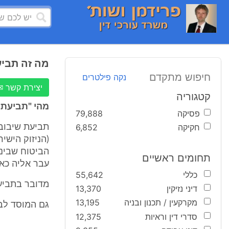
מה זה תביע
חיפוש מתקדם
נקה פילטרים
יצירת קשר ✉
קטגוריה
מהי "תביעת 
פסיקה
79,888
חקיקה
6,852
תביעת שיבוב
(הניזוק הישי
הביטוח שביני
תחומים ראשיים
עבר אליה כאמ
כללי
55,642
מדובר בתביעת תחלוף (שי
דיני נזיקין
13,370
מקרקעין / תכנון ובניה
13,195
גם המוסד לבי
סדרי דין וראיות
12,375