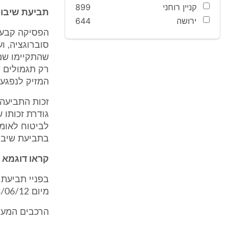
קניין רוחני
899
תביעת שיבוב
ירושה
644
הפסיקה קבעה,
סוברוגציה, וע
שהתקיימו שם,
רק תגמולים 
המזיק לנפגע.
זכות התביעה 
גודרת זכותו 
לביטוח לאומי
בתביעת שיבו
קראו דוגמא 
מיום 03/06/12. התביעה הוגשה ונתבררה בסדר דין מהיר.
הרכבים המעו