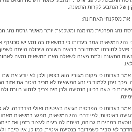
רסת התובעת על פני גרסת הנתבע, כאשר הגרסה המועדפת 
ין של הנתבע לקרות התאונה.
את מסקנתי האחרונה:
סת נהג הפרטית מהימנה ומשכנעת יותר מאשר גרסת נהג המ
כי נהג המשאית אמר בעדותו כי במשאית בה נסע יש טכוגרף 
 פועל לחובתו משמדובר בראיה חשובה שיכולה הייתה לשפוך
שות התאונה ולתת מענה לשאלה האם המשאית נסעה לאחור 
או.
מר בעדותו כי מקום מגוריו הוא בצפון ולכן לא יודע את שם 
 מכך ניתן ללמוד כי נהג המשאית לא מכיר היטב את אזור ה
רות כי טעה בכיוון הנסיעה ולכן היה צריך לנסוע רוורס ולהג
מינה.
מר בעדותו כי הפרטית הגיעה באיטיות ואולי הידרדרה. לא ס
עה באיטיות, לפי דברי נהג המשאית, תפגע במשאית מאחור. 
נוסעת במהירות גבוהה, הייתה לה בעיה לעצור בזמן ואז היית
בר לא סביר כשמדובר בנסיעה איטית. כמו כן, אין סיבה ולא