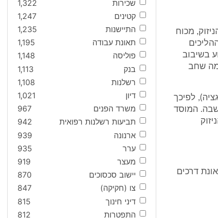
שכירות
1,322
קטינים
1,247
התיישנות
1,235
יזוק, מכוח
תאונת עבודה
1,195
ההליכים
ע בשיבוב
פוליסה
1,148
מה שחב
בנק
1,113
רשלנות
1,108
דיון
1,021
יה), לפיכך
משרד הפנים
967
שבה. המוסד
יזוק
תביעות רשלנות רפואית
942
ארנונה
939
ערר
935
מעצר
919
 רכב-רכוש בתאונת דרכים
יישוב סכסוכים
870
צו (חקיקה)
847
דיני חינוך
815
התפטרות
812