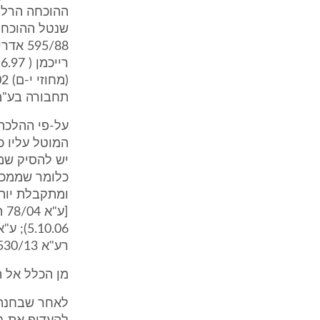
ההוכחה הרלוו
שנטל ההוכחה 
תחבורה בע"מ ( .5.13
על-פי ההלכה
המוטל עליו כ
יש להסיק שמא
כלומר שממכל
ומתקבלת יות
[ע
רע"א 1530/13 גדלוב נ' הארגז - מפעל תחבורה בע"מ ( 5.5.13)].
מן הכלל אל 
לאחר שבחנתי