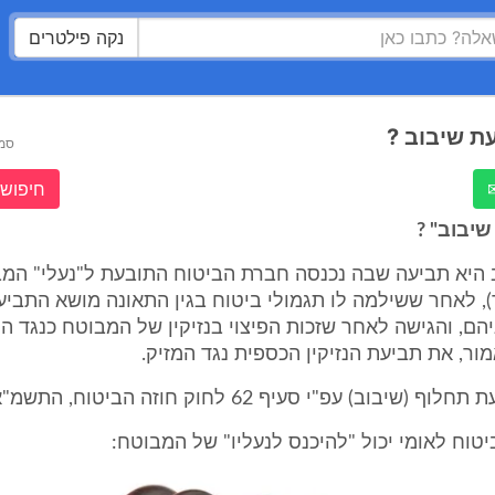
נקה פילטרים
ת שיבוב ?
סמ
חיפוש 
שיבוב" ?
 היא תביעה שבה נכנסה חברת הביטוח התובעת ל"נעלי" המ
ר), לאחר ששילמה לו תגמולי ביטוח בגין התאונה מושא התביע
הם, והגישה לאחר שזכות הפיצוי בנזיקין של המבוטח כנגד ה
ור, את תביעת הנזיקין הכספית נגד המזיק.
בוב) עפ"י סעיף 62 לחוק חוזה הביטוח, התשמ"א - 1981.
טוח לאומי יכול "להיכנס לנעליו" של המבוטח: