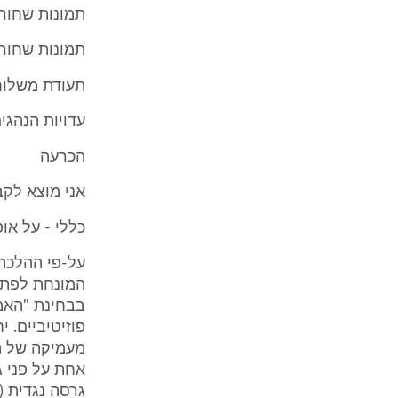
תמונות שחור ל
תמונות שחור 
תעודת משלוח 
עדויות הנהגים
הכרעה
אני מוצא לק
כללי - על א
על-פי ההלכה
המונחת לפתחו
בבחינת "האמ
פוזיטיביים. 
מעמיקה של ה
אחת על פני ג
גרסה נגדית (