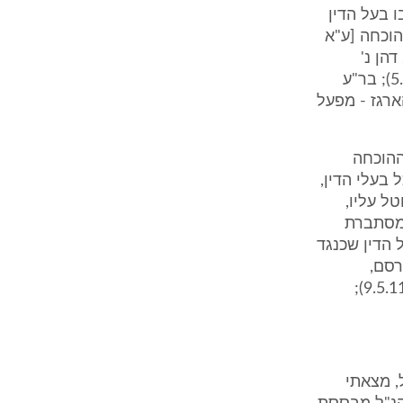
ו בעל הדין
הוכחה [ע"א
595/88 אדרי נ' חסקל, פ"ד מז (5) 333 (1993); בר"ע (מחוזי י-ם) 2271/96 דהן נ'
רייכמן ( 15.6.97); בר"ע (מחוזי ב"ש) 642/01 טטרואשוילי נ' זפסלקי ( 5.6.02); בר"ע
16.7.02); רע"א 1530/13 גדלוב נ' הארגז - מפעל
ההוכחה
 בעלי הדין,
ל עליו,
 מסתברת
הדין שכנגד
ורסם,
5.10.06); ע"א 8385/09 המועצה המקומית סאג'ור נ' סונול ישראל בע"מ ( 9.5.11);
, מצאתי