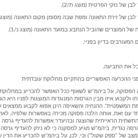
בן של נזקי הפרטית (מוצג ת/2).
לבן של זירת התאונה ומפת שבה מסומן מקום התאונה (מוצג ת/
של המוצרים שהוביל הנתבע במועד התאונה (מוצג נ/1).
 המעורבים בדיון בפניי.
בל את התביעה.
ופני ההכרעה האפשריים בהתקיים מחלוקת עובדתית
 הפסוקה, על ביהמ"ש לשאוף ככל האפשר להכריע במחלוקת 
 ולקבוע איזו מבין הגרסות המנוגדות המוצגות לפניו היא הג
ת המשפטית". ההנחיה והשאיפה הינן אפוא לקבוע ממצאים ע
יחד עם זאת, אותה הלכה פסוקה מכירה באפשרות שלפיה, לאח
תשתית הראייתית שהוצגה ובהיעדר אפשרות להעדיף גרסה 
רסה נגדית, ביהמ"ש מגיע למסקנה כי לא ניתן להעדיף גרסה 
מצב של "ספק שקול") וכי, לכן, על ביהמ"ש להכריע את הדין ע