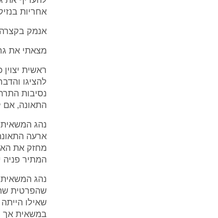
להעדיף את ג
אחריות בנזיק
אנמק בקצרה 
מצאתי את גר
ראשית יצוין 
להציגו והדבר
נסיבות התרח
התאונה, אם ל
נהג המשאית א
ארעה התאונה.
מחזק את האפש
המתיר פניה י
נהג המשאית א
שהפרטית שהגי
שאילו הייתה 
במשאית אך הד