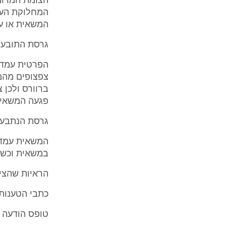
הצומת המרומז
המחלוקת העי
המשאית או ע
גרסת התובעת
הפרטית עמדה 
צפצופים מהמש
ברוורס ולכן 
פגעה המשאית
גרסת הנתבע 
המשאית עמדה 
במשאית וכשי
הראיות שהציג
כתבי הטענות,
טופס הודעה ע