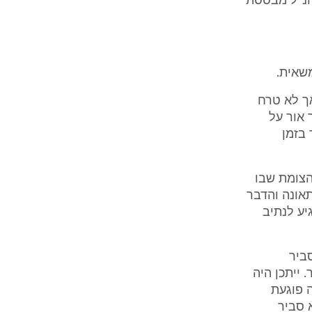
הנ"ל מבססת
שאית.
אך לא טרח
 אור על
בזמן
הצומת שבו
תאונה והדבר
יע לנתיב
ביר
ייתכן היה
ה פוגעת
 סביר