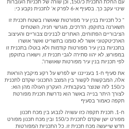
עם החלת התכנית כ/150, וכן שורה של תכניות העוברות
שינוי עקב כך. בסעיף א-6 לפרק א' לתכנית נקבע כי:
" כל תכניות בנין עיר מפורטות שאושרו בשטח תכנית זו
תשארנה בתוקפן. הדרכים, מגרשי חניה, השטחים
הציבוריים הפתוחים, האתרים לבנינים צבוריים והעיצוב
הארכיטקטוני אשר לא סומנו בתשריט ואשר אושרו
בתכניות בנין עיר מפורטות קודמות ולא בוטלו בתכנית זו
במפורש, לא יהוו סתירה לגבי תכנית זו, וישארו בתוקפן
לפי תכניות בנין עיר מפורטות שאושרו".
את סעיף ח-1 בענייננו יש לפרש על רקע מיקבץ הוראות
אלה, המבקשות לקשור בין המצב התכנוני שקדם לתכנית
כ/150 לזה שנוצר בעקבותיה. העקרון העולה מהן הוא:
לצורך היתר בנייה באשר הוא נדרשת תכנית מפורטת
תקפה כאמור בסעיף
ח-1. תכנית תקפה כזו עשויה לנבוע בין מכח תכנון
מפורט ישן שקדם לתכנית כ/150 ובין מכח תכנון מפורט
חדש שייעשה מכח תכנית זו. כל התכניות המפורטות