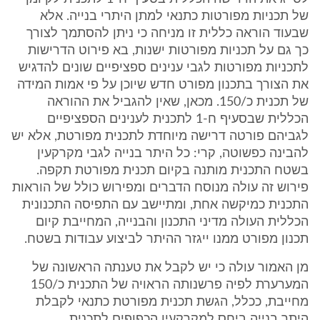
של תכניות מפורטות כתנאי למתן היתרי בנייה. אלא
שבעוד הוראה כללית זו מניחה כי ניתן להסתמך לצורך
כך גם על תכניות מפורטות ישנות, בא פירוט הדרישות
לתכניות מפורטות לגבי ענינים ספציפיים שונים להדגיש
את הצורך בתכנון מפורט חדש שיוכן על פי אמות המידה
של תכנית כ/150. מכאן, שאין להגביל את ההוראה
הכללית שבסעיף ח-1 לתכנית לענינים הספציפיים
לגביהם פורטה דרישה מיוחדת לתכנית מפורטת, אלא יש
להבינה כפשוטה, קרי: כל היתר בנייה לגבי מקרקעין
בשטח התכנית מותנה בקיום תכנית מפורטת תקפה.
פירוש זה עולה מנוסח הדברים ומפירוש כולל של הוראות
התכנית כמיקשה אחת, ומתיישב עם התפיסה התכנונית
הכללית העולה מדיני התכנון והבנייה, המחייבת קיום
תכנון מפורט ממנו ייגזר ההיתר לביצוע עבודות בשטח.
מן האמור עולה כי יש לקבל את טענתה הראשונה של
המערערת לפיה פרשנותה הראויה של התכנית כ/150
מחייבת, ככלל, הגשת תכנית מפורטת כתנאי לקבלת
היתר בנייה ביחס למקרקעין הכפופים לתכנית.