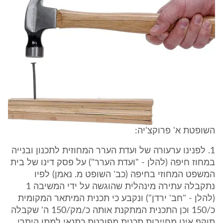
השופטת א' פרוקצ'יה:
1. לפנינו ערעורה של ועדת הערר המחוזית לתכנון ובנייה
במחוז חיפה (להלן - "ועדת הערר") על פסק דינו של בית
המשפט המחוזי בחיפה (כב' השופט מ. נאמן) לפיו
נתקבלה עתירה מינהלית שהוגשה על ידי המשיבה 1
(להלן - "חב' ירדן") ונקבע כי תכנית המיתאר המקומית
כ/150 וכן התכנית המתקנת אותה כ/מק/150 ה' שקבלה
תוקף אינן מחייבות תכנית מפורטת כתנאי למתן היתרי