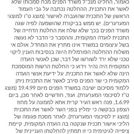
כאמור, החליט מנכ"ל משרד הפנים מכח סמכותו שלא
לאשר את התכנית. ההחלטה נכתבה על גבי העמוד
הראשון של התכנית שהועברה לאישור (מוצג ט"ו למוצגי
המערערים). יש ממש בביקורת שהושמעה לפיה שגה
משרד הפנים בכך שלא שלח את החלטת הדחייה של
התכנית לועדה המקומית, וההסבר כי הדבר לא נעשה
בשל עיצומים במשרד אינו מתרץ את המחדל. אולם אי
משלוח ההחלטה הפורמלית היווה בנסיבות הענין ליקוי
טכני שלא ירד לשורשו של דבר, שכן לאנשי הועדה
המקומית היה נהיר וידוע כי החלטת הרשות המוסמכת
הינה שלא לאשר את התכנית. על ידיעת אנשי הועדה
המקומית כי שר הפנים סירב לאשר את התכנית ניתן
ללמוד מסיכום ישיבה במשרד הפנים מיום 19.4.99 (מוצג
ט"ז לסיכומי המערערת). ועוד, חודשיים לאחר מכן, ביום
1.6.99, פנה ראש העיר קרית אתא לממונה על מחוז
הצפון בבקשה כי ימליץ בפני השר לאשר את התכנית
(מוצג יז לסיכומי המערערת). לאחר מסכת פגומה של
הליכי אישור תכנית שנקטה בה הועדה המקומית, קיימת
ציפייה לגיטימית כי זו תמתין להחלטתו העניינית של