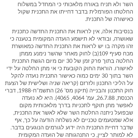
השר ולא תניח באורח מלאכותי כי המחדל במשלוח
החלטתו הפורמלית בדבר דחייתו את התכנית שקול
כאישורה של התכנית.
בנסיבות אלה, אין לראות את התכנית החדשה כתכנית
שאושרה, ובודאי לא תישמע הועדה המקומית בטענה כי
זהו מקרה בו יש לראות את התכנית החדשה כמאושרת
מכח סעיף 109(ב) לחוק מאחר שהשר נימנע ממתן
החלטה בתוך פרק זמן של 30 יום מיום הגשת התכנית
לאישורו. הוראת החוק הקובעת כי אי מתן החלטה על ידי
השר בתוך 30 ימים כמוה כאישור התכנית נועדה להקל
על הליכי התכנון ולזרזם (קריאה שניה ושלישית של הצעת
חוק התכנון והבנייה (תיקון מס' 26) התשמ"ח-1988, דברי
הכנסת, 26.7.88, עמ' 4064, 4065). היא לא נועדה
לאפשר מתן תוקף לתכניות בדרך מלאכותית מקום
שבפועל ניתנה החלטת השר שלא לאשר את התכנית,
אלא שמטעמים טכניים לא נשלחה הודעה על כך, אף
שדבר דחיית התכנית היה ידוע לגורמים הנוגעים בדבר.
לא למותר לציין, כי התנהגותה של הועדה המקומית