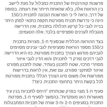
פרשנות קוהרנטית של התכנית כמכלול על מנת ליישב
בין הוראות אלה, בלא שהאחת תייתר את רעותה. בסופה
של דרך, נראה לי כי הפרשנות הנכונה לתכנית כ/150
הינה כי נדרשת תכנית מפורטת תקפה כתנאי למתן היתר
בנייה לגבי כל קרקע הכלולה בתכנית, ואין הדרישה
מוגבלת לענינים ספציפיים בלבד. אלה הטעמים:
בצד ההוראה הכללית שבסעיף ח-1, מצויות בתכנית
כ/150 מספר הוראות ספציפיות לגבי ענינים מסוימים
לגביהם מודגש הצורך בתכנית מפורטת. כזו היא הדרישה
לגבי דרכים (פרק ד' לתכנית) והוא הדין לגבי איזור
מסחרי מרכזי, שטח לתכנון בעתיד, שטח לתכנון מפורט
ואיזור למתקני ספורט. עם זאת, אין לראות בדרישות
מפורשות אלו משום סיוג הצורך הכללי בתכנית מפורטת
לכל בקשת היתר בתחומי התכנית. כיצד?
סעיף ח-1 מצוי בפרק שכותרתו "היחס לתכניות בנין עיר
מאושרות ו/או מופקדות". בהמשך לסעיף ח-1, מפרטת
התכנית בסעיפים ח-2 וח-3 שורה של תכניות המתבטלות