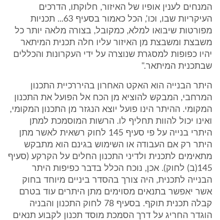
המנחים לענין אופיו של האיזור, חלוקתו, הדרכים
העיקריות שבו, וכו', הכל כאמור בסעיף 63... תכניות
מפורטות שיבואו למלא, כמקובל, בצורה מלאה יותר כל
משבצת ומשבצת מן האיזור עליו חלה תכנית המיתאר
יהיו כפופות למסגרת שנוצרה על ידי העקרונות והכללים
שבתכנית המיתאר."
היתר הבנייה הוא האקט האחרון בהיררכיית התכנון
המרחבי, המבקש להוציא מן הכח אל הפועל את התכנון
המקומי. ההיתר הינו פועל יוצא הנגזר מן התכנון המקומי,
ואינו יכול להוות תחליף לו. הרשות המוסמכת למתן
היתרי בנייה על פי סעיף 145 לחוק רשאית לאשר מתן
היתר רק אם העבודה או השימוש בגינם הוא מתבקש
מתאימים לתכנית ולדיני התכנון החלים על הקרקע (סעיף
145(ב) לחוק). אכן, נוכח הכלל בדבר כפיפות היתר
הבנייה לתכנית, היה צורך בהסדר ביניים מיוחד בחוק
אשר יאפשר בתנאים מסוימים מתן היתרים עוד בטרם
קבלה תכנית תוקף. בסעיף 78 לחוק התכנון והבניה
הוגדר החריג על דרך הסמכת מוסד תכנון לקבוע תנאים