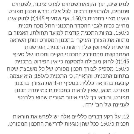
למגרשים, תוך הקצאת שטחים לצרכי ציבור, לשטחים
פתוחים, ולהתוויית דרכים. לכל אלה נדרש תכנון מפורט
שאינו מצוי בתכנית כ/150. אף שסעיף 145(ז) לחוק אינו
מחייב ככזה לגבי ההסדר התכנוני החל מכח תכנית
כ/150, בהיות התכנית קודמת למועד תחולתו, האמור בו
מתווה את הצורך העיקרי בתכנון המפורט ונותן השראה
פרשנית לפירושן של דרישות התכנית. הפרשנות
המתבקשת מהמידרג התכנוני הקיים ומכוחו של סעיף
145(ז) לחוק מובילה למסקנה כי אין הפירוט בתכנית
כ/150 מספיק לצורך תכנון מפורט של כל משבצת-שטח
בתחום התכנית. והראייה, כי התכנית כ/150, היא עצמה,
קובעת בהוראה כללית בסעיף ח-1 את הצורך בתכנון
מפורט. מכאן, שאין לראות בתכנית זו כמייתרת תכנון
מפורט, ובודאי כך לגבי איזור מגורים שהוא רלבנטי
לעניינה של חב' ירדן.
12. על רקע דברים כלליים אלה יש לפרש את הוראות
תכנית כ/150 ככל שהן נוגעות לדרישת התכנון המפורט.