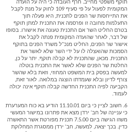
תוקף משפטי מחייב. חרף העובדה כי היה על הועדה
המקומית לפעול על פי סעיף 109 לחוק על מנת לקבל
את התייחסות שר הפנים לתכנית, היא פעלה תוך
התעלמות מחובה זו ופרסמה את התכנית למתן תוקף
בטרם החליט השר אם התכנית טעונה את אישורו. בסופו
של דבר, לאחר שהועדה המקומית פנתה לקבל את
אישור שר הפנים, החליט מנכ"ל משרד הפנים בתוקף
הסמכות שהואצלה לו על ידי השר שלא לאשר את
התכנית. מכאן, שהתכנית לא קבלה תוקף. יתר על כן,
החלטת שר הפנים שלא לאשר את התכנית בוטלה
למעשה בפסק בית המשפט המחוזי, וזאת בלא שהשר
צורף לדיון ובלא שעמדתו הוצגה במלואה. לאור זאת,
הקביעה לפיה התכנית החדשה קבלה תוקף אינה יכולה
לעמוד.
6. חשוב לציין כי ביום 11.10.01 הודיע בא כוח המערערת
כי עניינה של חב' ירדן מצא את פתרונו במישור המעשי
משזו הגישה ביום 7.5.00 תכנית מפורטת אשר התאשרה
כדין. בכך יצאה, למעשה, חב' ירדן ממסגרת המחלוקת