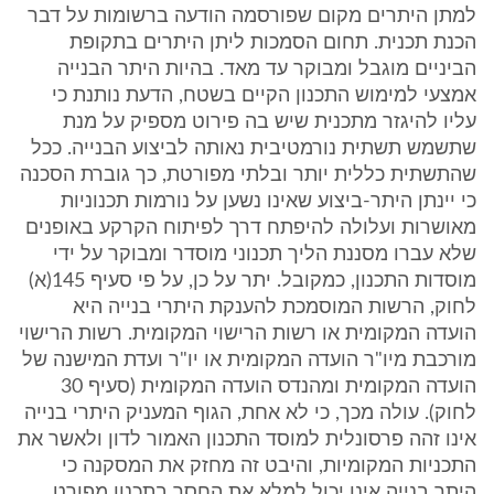
למתן היתרים מקום שפורסמה הודעה ברשומות על דבר
הכנת תכנית. תחום הסמכות ליתן היתרים בתקופת
הביניים מוגבל ומבוקר עד מאד. בהיות היתר הבנייה
אמצעי למימוש התכנון הקיים בשטח, הדעת נותנת כי
עליו להיגזר מתכנית שיש בה פירוט מספיק על מנת
שתשמש תשתית נורמטיבית נאותה לביצוע הבנייה. ככל
שהתשתית כללית יותר ובלתי מפורטת, כך גוברת הסכנה
כי יינתן היתר-ביצוע שאינו נשען על נורמות תכנוניות
מאושרות ועלולה להיפתח דרך לפיתוח הקרקע באופנים
שלא עברו מסננת הליך תכנוני מוסדר ומבוקר על ידי
מוסדות התכנון, כמקובל. יתר על כן, על פי סעיף 145(א)
לחוק, הרשות המוסמכת להענקת היתרי בנייה היא
הועדה המקומית או רשות הרישוי המקומית. רשות הרישוי
מורכבת מיו"ר הועדה המקומית או יו"ר ועדת המישנה של
הועדה המקומית ומהנדס הועדה המקומית (סעיף 30
לחוק). עולה מכך, כי לא אחת, הגוף המעניק היתרי בנייה
אינו זהה פרסונלית למוסד התכנון האמור לדון ולאשר את
התכניות המקומיות, והיבט זה מחזק את המסקנה כי
היתר בנייה אינו יכול למלא את החסר בתכנון מפורט