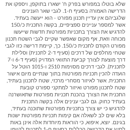
שלא בוטלו במפורש בפרק ח' ישארו בתוקפן, ויספקו את
הדרישה האמורה בסעיף ח-1. לגבי שאר הענינים
שלגביהם אין עדיין תכנון מפורט - הוא ייעשה בעתיד.
אשר למספר עניינים ספציפיים, בקשה התכנית כ/150
להדגיש את הצורך בתכניות מפורטות חדשות שייעשו
מכוחה וזאת, אף מקום שאפשר שקיים לגבי השטח תכנון
מפורט הקודם לתכנית כ/150. כך, קיימת דרישה כזו לגבי
שטחי מחלפים של דרכים (סעיף ד-2 לתכנית) וסלילת
דרך מוצעת לצורך קביעת התוואי המדויק (סעיף ד-6 ו-7
לתכנית). לגבי דרכים מסוימות 2510 ו-1015 הוטל על
הועדה להכין תכניות מפורטות בתוך שנתיים מיום אישור
התכנית. אשר לאיזור מסחרי מרכזי, שטח לתכנון בעתיד,
שטח לתכנון מפורט ואיזור למתקני ספורט קובעת
התכנית את הצורך בהכנת תכניות מפורטות שתאושרנה
בעתיד כחוק. גם לגבי ענינים אלה בקשה התכנית
להדגיש כי יש צורך בתכניות מפורטות שתוכנה בעתיד,
בלא שים לב לשאלה אם קימות תכניות מפורטות ישנות
בגינם. יוצא, איפוא, כי הוראות מיוחדות אלה אינן באות
לסייג את הדרישה הכללית בסעיף ח-1 לתכנית לקיומן