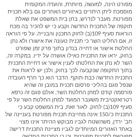
מפורט הינה, למעשה, מיותרת, והועדה המקומית
מוסמכת ליתן היתרים באיזורים האחרים גם בלא תכנית
מפורטת. מעבר לנדרש, בחן בית המשפט את שאלת
תוקפה של התכנית החדשה וקבע כי יש להכיר בה מכח
הוראות סעיף 109(ב) לחוק התכנון והבנייה. על פי הוראה
זו, אם החליט השר כי תכנית טעונה את אישורו ולא נתן
החלטת אישור או דחייה בנדון בתוך פרק זמן שפורט
בחוק, יראו את התכנית כאילו אושרה על ידיו. במקרה זה,
השר לא נתן את החלטתו לענין אישור או דחיית התכנית
בתוך התקופה שנקבעה לכך בחוק, ולכן יש לראות את
התכנית החדשה כבת-תוקף. הדבר הוא כך חרף העובדה
שנפל פגם בהליכי פרסום תכנית במובן זה שהיא
פורסמה קודם למתן החלטת השר, אולם פגם זה נרפא
רטרואקטיבית משעבר המועד למתן החלטת השר על פי
סעיף 109(ב) לחוק. לאור זאת, בית המשפט קבע כי
התכנית כ/150 אינה מחייבת תכנית מפורטת בעניינה של
חב' ירדן, משהשטח לגביו מבוקש ההיתר אינו מצוי
באחד האזורים המיוחדים לגביו מציינת התכנית דרישה
מפורשת לתכנית מפורטת, וכן כי התכנית החדשה