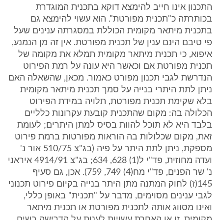
התכנון אינו חייב להימצא דוקא בתכנית המוגדרת
בכותרתה כ"תכנית מפורטת". הוא עשוי להימצא גם
בתכנית מיתאר מקומית הכוללת במסגרתה ענינים שעל
פי טיבם הינם ענין של תכנית מפורטת. אין זה מן הנמנע,
איפוא, כי תכנית מיתאר מקומית תמלא את מקומה של
תכנית מפורטת אם וכאשר היא עונה על רמת הפירוט
הנדרשת לגבי תכנון מפורט כאמור. מכאן, שהשאלה האם
ניתן לתת היתרי בנייה על סמך תכנית מיתאר מקומית
בלא שקימת תכנית מפורטת, תלויה במידת הפירוט
הכלולה בה: מקום שהתכנית קובעת עקרונות כלליים
בלבד היא לא תוכל להוות בסיס למתן היתרים; לעומת
זאת, מקום שכלולות בה הוראות מפורטות ברמת פירוט
מספקת, ניתן לתת היתר על פיה (בג"צ 510/75 אור נ'
ועדה מחוזית, פד"י ל(1) 628, 634; בג"צ 4914/91 איראני
נ' שר הפנים, פד"י מח(4) 749, 759). אכן, גם סעיף
145(ז) לחוק המתנה מתן היתר בנייה בקיום פירוט תכנוני
לגבי ענינים מסוימים, מדבר על "תכנית" באופן כללי,
ואינו מסווג אותה לתכנית מפורטת או תכנית מיתאר
מקומית. זו או האחרת עשויות לענות על הדרישה בשים