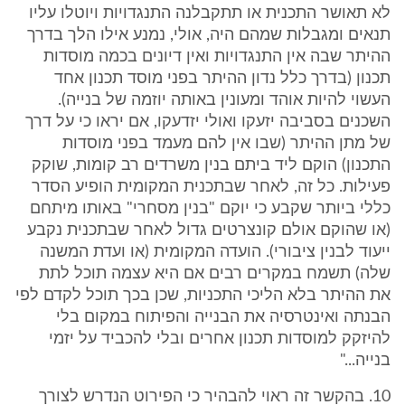
לא תאושר התכנית או תתקבלנה התנגדויות ויוטלו עליו
תנאים ומגבלות שמהם היה, אולי, נמנע אילו הלך בדרך
ההיתר שבה אין התנגדויות ואין דיונים בכמה מוסדות
תכנון (בדרך כלל נדון ההיתר בפני מוסד תכנון אחד
העשוי להיות אוהד ומעונין באותה יוזמה של בנייה).
השכנים בסביבה יזעקו ואולי יזדעקו, אם יראו כי על דרך
של מתן ההיתר (שבו אין להם מעמד בפני מוסדות
התכנון) הוקם ליד ביתם בנין משרדים רב קומות, שוקק
פעילות. כל זה, לאחר שבתכנית המקומית הופיע הסדר
כללי ביותר שקבע כי יוקם "בנין מסחרי" באותו מיתחם
(או שהוקם אולם קונצרטים גדול לאחר שבתכנית נקבע
ייעוד לבנין ציבורי). הועדה המקומית (או ועדת המשנה
שלה) תשמח במקרים רבים אם היא עצמה תוכל לתת
את ההיתר בלא הליכי התכניות, שכן בכך תוכל לקדם לפי
הבנתה ואינטרסיה את הבנייה והפיתוח במקום בלי
להיזקק למוסדות תכנון אחרים ובלי להכביד על יזמי
בנייה..."
10. בהקשר זה ראוי להבהיר כי הפירוט הנדרש לצורך