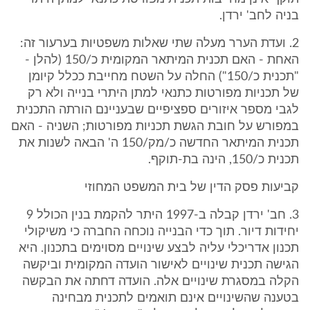
בניה לחב' ירדן.
2. ועדת הערר מעלה שתי שאלות משפטיות בערעור זה:
האחת - האם תכנית המיתאר המקומית כ/150 (להלן -
"תכנית כ/150") החלה על השטח מחייבת ככלל קיומן
של תכניות מפורטות כתנאי למתן היתרי בנייה ולא רק
לגבי מספר איזורים ספציפיים שבעניינם הורתה התכנית
במפורש על חובת הגשת תכניות מפורטות; השניה - האם
תכנית המיתאר החדשה כ/מק/150 ה' הבאה לשנות את
תכנית כ/150, הינה בת-תוקף.
קביעות פסק הדין של בית המשפט המחוזי
3. חב' ירדן קבלה ב-1997 היתר להקמת בנין הכולל 9
יחידות דיור. תוך כדי הבנייה נוכחה החברה כי משיקולי
תכנון אדריכלי עליה לבצע שינויים מסוימים בתכנון. היא
הגישה תכנית שינויים לאישור הועדה המקומית וביקשה
הקלה במסגרת שינויים אלה. הועדה דחתה את הבקשה
בטענה שהשינויים אינם תואמים לתכנית מבחינה