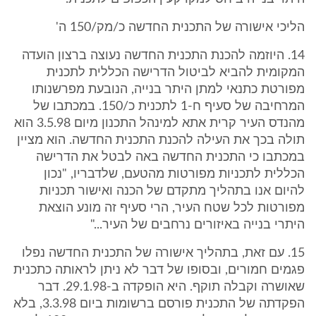
הליכי אישורה של התכנית החדשה כ/מק/150 ה'
14. היוזמה להכנת התכנית החדשה נעוצה ברצון הועדה
המקומית להביא לביטול הדרישה הכללית לתכנית
מפורטת כתנאי למתן היתר בנייה, הנובעת מפרשנותו
המרחיבה של סעיף ח-1 לתכנית כ/150. במכתבו של
מהנדס העיר קרית אתא למינהל התכנון מיום 3.5.98 הוא
תולה בכך את העילה להכנת התכנית החדשה. הוא מציין
במכתבו כי התכנית החדשה באה לבטל את הדרישה
הכללית לתכניות מפורטות מהטעם, שלדבריו, "נכון
להיום אנו בתהליך מתקדם של הכנה ואישור תכניות
מפורטות לכל שטח העיר, הרי סעיף זה מונע הוצאת
היתרי בנייה באיזורים נרחבים של העיר..."
15. עם זאת, בתהליך אישורה של התכנית החדשה נפלו
פגמים חמורים, ובסופו של דבר לא ניתן לראותה כתכנית
שאושרה וקבלה תוקף. היא הופקדה ב-29.1.98. דבר
הפקדתה של התכנית פורסם ברשומות ביום 3.3.98, בלא