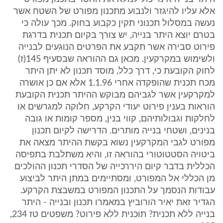
אלא עליו להיגזר ולנבוע מתכנון מפורט של השטח אשר
נעשה במסלול תכנוני תקין כקבוע בחוק. מכך עולה כי
בטרם יוצא היתר בנייה, יש צורך בקיום תכנית בדרגת
פירוט סבירה אשר תקבע את הפרטים הנוגעים לבנייה
ולשימוש במקרקעין. מכאן גם ההוראה שבסעיף 145(ז)
לחוק הקובעת כי, דרך כלל, מוסד תכנון לא יתן היתר
מכח תכנית שהופקדה אחרי 1.1.96 אלא אם כן אושרה
למקרקעין אשר לגביהם מבוקש ההיתר תכנית הקובעת
הוראות בענין פירוט יעודי הקרקע, חלוקה למגרשים או
לחלקות וגבולותיהם, קווי בנין, מספר קומות או גובה
בנינים, ושטחי בנייה מותרים. הדרישה לקיום תכנון
מפורט לגבי המקרקעין נשוא בקשת ההיתר מצאה את
ביטויה הסטטוטורי בהוראה זו, והיא משתלבת בתפיסה
הכללית בדבר קיום היררכייה של הסדרי תכנון ההולכים
מן הכללי אל המפורט, ומסתיימים במתן היתר לביצוע
עבודות הנסמך על התכנון המפורט במשבצת הקרקע.
הגדיר זאת יאיר הורוביץ במאמרו תכנון ובנייה - היתר
בנייה ללא תכנית? תוכנית ללא פירוט? משפטים טז 234,