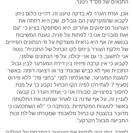
התנאים של פס"ד ויטנר.
אכן, ועדת הערר לא בדקה טיעון זה, דהיינו כלום ניתן
לקבוע שהמקרקעין הם גובלים, שכן היא דחתה את
הערעור מנימוקים אחרים. היא הסתפקה בציון כי "עם
זאת סוברים אנו כי לפחות על פניה, טענת המשיבות
בנושא זה אף היא נראית מוצדקת על פי הנתונים הפיזיים
של חלקת העורר ביחס לקו הכחול של התכנית". נוטה
אני לחשוב, כי גם אני יכולה, על פי הנתונים שלפני,
לקבוע כי אין קרבה פיזית בין דירת המערער לבין גבול
התכנית ואף לא כביש שכונתי צר או רצועה דומה. באשר
לטענת המערער, שהועלתה לפני "בחצי פה" ללא פירוט
(סעיף 7 לעתירה) לפיה הקו הכחול נקבע כך על מנת
לחסוך בפיצויים, סבורה אני כי ועדת הערר כן קבעה
לעניין זה, על אף שדנה בו לאחר שנתנה את החלטתה
באשר לטענות המקדמיות, בכותבה כי "לא השתכנענו כי
מדובר בהצבת קו כחול מלאכותי שמטרתו שלילת זכות
התביעה מבעל הקרקע".
לפיכך, ניתן היה לדחות את הערעור בהתבסס על ההלכה