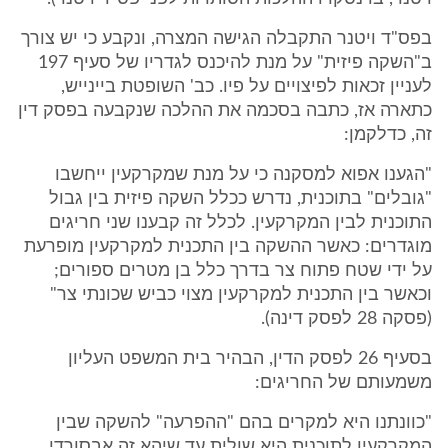
בפס"ד ויטנר התקבלה הגישה המצרה, ונקבע כי יש צורך
ב"השקה פיזית" על מנת להיכנס לגדריו של סעיף 197
לעניין זכאות לפיצויים על פיו. כב' השופטת ביינייש,
כתארה אז, כתבה בסכמה את ההלכה שנקבעה בפסק דין
זה, כדלקמן:
"הגענו אפוא למסקנה כי על מנת שמקרקעין ייחשבו
"גובלים" בתוכנית, נדרש ככלל השקה פיזית בין גבול
התוכנית לבין המקרקעין. לכלל זה קבענו שני חריגים
מוגדרים: כאשר ההשקה בין התכנית למקרקעין מופרעת
על ידי שטח פתוח צר בדרך כלל בן מטרים ספורים;
וכאשר בין התכנית למקרקעין מצוי כביש שכונתי צר"
(פסקה 28 לפסק דינה).
בסעיף 26 לפסק הדין, הבהיר בית המשפט העליון
משמעותם של החריגים:
"כוונתנו היא למקרים בהם "ההפרעה" להשקה שבין
המקרקעין לתוכנית היא שולית עד שיהא זה אבסורדי