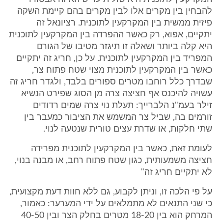
להבחין בין מקרים אלו לבין מקרים בהם קיימת השקה
פיזית ממשית בין המקרקעין לתוכנית. רציונאל זה
יתקיים, אפוא, רק כאשר ההפרדה בין המקרקעין לתוכנית
היא קלה ביותר ושאלה זו תיגזר מטיבו של הגורם
המפריד בין המקרקעין לתוכנית. על כן, חריג זה יתקיים
כאשר בין המקרקעין לתוכנית מצוי שטח פתוח צר,
שבדרך כלל רוחבו מטרים ספורים בלבד, ולגדר חריג זה
עשויה להיכנס אף חציצה צרה מן הסוג שפירט הנשיא
זילר בעמ"נ הלברייך: תעלת נוי צרה שמים רדודים
זורמים בה, שביל צר המשמש את הציבור כמעבר בין
שתי חלקות, או שדרת עצים טורית שנטעה לנוי.
לעומת זאת, כאשר בין המקרקעין לתוכנית מפרידה
חציצה משמעותית, כגון שטח פתוח רחב, או מבנה בנוי,
לא יתקיים חריג זה"
על פי הלכה זו, וניתן לקבוע, גם ללא חוות דעת מקצועית,
כי שני התנאים לא מתמלאים על ידי המערער: כאמור,
המרחק הוא בין 18-20 מטרים בחלק הצר ובין 40-50