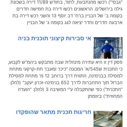
"גבסי") רכשו מהנתבעת, לחוד, בחודש 11/89 דירה בשכונת
גילה בירושלים. הראשונים רכשו דירה בת חמישה חדרים
בקומה ב' של הבניין ברח' דב יוסף 13 והשני רכש דירה בת
ארבעה חדרים וחדר יציאה לגג בקומה ג' של הבניין
אי סבירות קיצוני תוכנית בניה
פסק דין זו היא עתירה מינהלית שבה מתבקש ביהמ"ש לקבוע,
כי התכנית ש545/א' המכונה "כיכר ומעבר תת-קרקעי מתחת
למסילה בבנימינה, התווית דרך ברוחב 12 מ' מתחת למסילת
הברזל תוך התחברות לדרך 652 בנימינה-זכרון יעקב" (להלן:
"התכנית") כפי שהתקבלה ע"י המשיבה 3 (להלן: "הועדה
המחוזית") ביוזמתן
חריגות תכנית מתאר שהופקדו