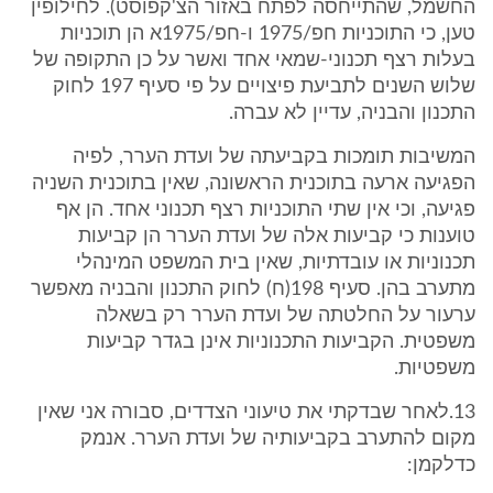
החשמל, שהתייחסה לפתח באזור הצ'קפוסט). לחילופין
טען, כי התוכניות חפ/1975 ו-חפ/1975א הן תוכניות
בעלות רצף תכנוני-שמאי אחד ואשר על כן התקופה של
שלוש השנים לתביעת פיצויים על פי סעיף 197 לחוק
התכנון והבניה, עדיין לא עברה.
המשיבות תומכות בקביעתה של ועדת הערר, לפיה
הפגיעה ארעה בתוכנית הראשונה, שאין בתוכנית השניה
פגיעה, וכי אין שתי התוכניות רצף תכנוני אחד. הן אף
טוענות כי קביעות אלה של ועדת הערר הן קביעות
תכנוניות או עובדתיות, שאין בית המשפט המינהלי
מתערב בהן. סעיף 198(ח) לחוק התכנון והבניה מאפשר
ערעור על החלטתה של ועדת הערר רק בשאלה
משפטית. הקביעות התכנוניות אינן בגדר קביעות
משפטיות.
13.לאחר שבדקתי את טיעוני הצדדים, סבורה אני שאין
מקום להתערב בקביעותיה של ועדת הערר. אנמק
כדלקמן: