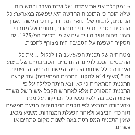
15.מקבלת אני את עמדתן של ועדת הערר והמשיבות,
שלא הוכח כי התוכנית החדשה היא שפגעה במערער: כל
הנתונים, לרבות של תוואי המנהרות, דרכי הגישה, מערך
הדרכים בסביבות פתחי המנהרות, נתונים של מטרדי
רעש וזיהום אויר היו ידועים על פי תכנית חפ/1975. גם
תסקיר השפעה על הסביבה היה מצורף לתכנית.
מטרותיה של תכנית חפ/1975 היו לכלול "... את כל
ההיבטים הטכנולוגיים, ההנדסיים והסביבתיים של ביצוע
העבודה כולל שיטות הכרייה, הגישור והבניה, התשתיות
וכו'" (סעיף 14א לתקנון התכנית המתארית). עוד קבעה
התכנית המתארית כי לא יוצא היתר סלילה על פי
התכנית המפורטת אלא לאחר שיתקבל אישור של משרד
איכות הסביבה, לפיו נעשו כל הבדיקות על מנת
שהעבודה תתבצע לפי תקנים המבטיחים מניעת מפגעים
תוך כדי הביצוע ולאחר הפעלת המנהרות. משמע מכאן,
שאין התכנית המפורטת באה לשנות מקום פתחים או
גשרים.