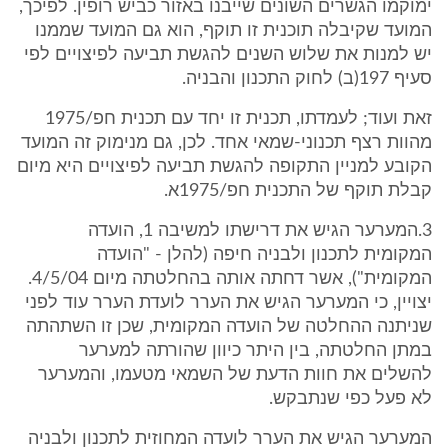
ימוקמו הגשרים השונים שייבנו באזור כביש רופין. לפיכך,
המועד שקיבלה תוכנית זו תוקף, הוא גם המועד שממנו
יש למנות את שלוש השנים להגשת תביעה לפיצויים לפי
סעיף 197(ב) לחוק התכנון והבניה.
זאת ועוד; לעמדתו, תכנית זו יחד עם תכנית חפ/1975
מהוות רצף תכנוני-שמאי אחד. לכן, גם מנימוק זה המועד
הקובע למניין התקופה להגשת תביעה לפיצויים היא מיום
קבלת תוקף של התכנית חפ/1975א.
3.המערער הגיש את דרישתו למשיבה 1, הועדה
המקומית לתכנון ולבניה חיפה (להלן - "הועדה
המקומית"), אשר דחתה אותה בהחלטתה מיום 4/5/04.
יצויין, כי המערער הגיש את הערר לועדת הערר עוד לפני
שניתנה ההחלטה של הועדה המקומית, שכן זו השתהתה
במתן החלטתה, בין היתר כיוון שהורתה למערער
להשלים את חוות הדעת של השמאי מטעמו, והמערער
לא פעל כפי שנתבקש.
המערער הגיש את הערר לועדה המחוזית לתכנון ולבניה