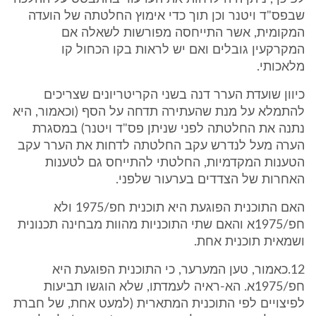
שבפס"ד ויטנר וכן תוך כדי אימוץ החלטתה של הועדה
המקומית, אשר התייחסה מפורשות לשאלה אם
המקרקעין גובלים ואם יש לראות בקו הכחול קו
מלאכותי.
כיוון שועדת הערר דנה בשני הקריטריונים שצריכים
להתמלא על מנת שהעתירה תדחה על הסף (וכאמור, היא
נתנה את החלטתה לפני שניתן פס"ד ויטנר) במסגרת
הערה מעל לנדרש עקב החלטתה לדחות את הערר עקב
הטענות המקדמיות, החלטתי להתייחס גם לטענות
האחרות של הצדדים בערעור שלפני.
האם התוכנית הפוגעת היא תוכנית חפ/1975 ולא
חפ/1975א והאם שתי התוכניות מהוות מבחינה תכנונית
ושמאית תוכנית אחת.
12.כאמור, טען המערער, כי התוכנית הפוגעת היא
חפ/1975א. הא-ראיה לעמדתו, שלא הוגשו תביעות
לפיצויים לפי התוכנית המתארית (למעט אחת, של חברת