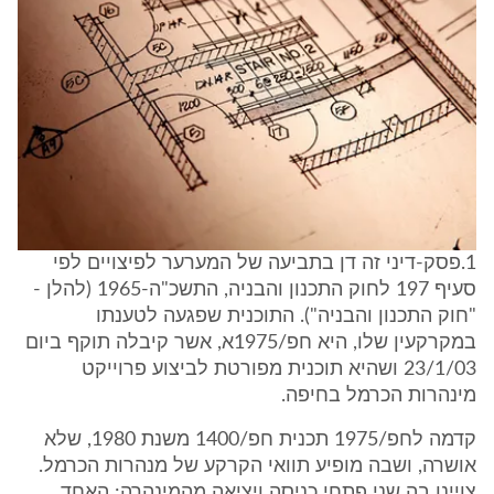
1.פסק-דיני זה דן בתביעה של המערער לפיצויים לפי
סעיף 197 לחוק התכנון והבניה, התשכ"ה-1965 (להלן -
"חוק התכנון והבניה"). התוכנית שפגעה לטענתו
במקרקעין שלו, היא חפ/1975א, אשר קיבלה תוקף ביום
23/1/03 ושהיא תוכנית מפורטת לביצוע פרוייקט
מינהרות הכרמל בחיפה.
קדמה לחפ/1975 תכנית חפ/1400 משנת 1980, שלא
אושרה, ושבה מופיע תוואי הקרקע של מנהרות הכרמל.
צויינו בה שני פתחי כניסה ויציאה מהמינהרה: האחד