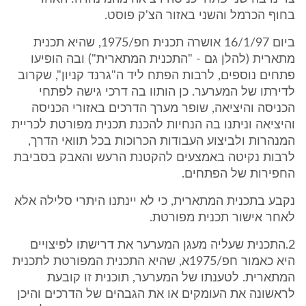
בחוף הכרמל והשני באזור הצ'ק פוסט.
ביום 16/1/97 אושרה תכנית חפ/1975, שהיא תכנית
מתארית (להלן גם - "התכנית המתארית") ובה הופיעו
פתחים נוספים, לרבות הפתח ליד ה"גרנד קניון", שקרוב
לדירתו של המערער. כן הותוו בה דרכי גישה לפתחי
הכניסה והיציאה, שופר מערך הדרכים באזורי הכניסה
והיציאה וניתנו בה הנחיות להכנת תכנית מפורטת לכריית
המנהרות ולביצוע העבודות הכרוכות בכל תוואי הדרך,
לרבות נקיטה באמצעים להקטנת הרעש והאבק בסביבת
החפירות של הפתחים.
נקבע בתכנית המתארית, כי לא יינתנו היתרי סלילה אלא
לאחר אישור תכנית מפורטת.
2.התכנית שעליה מעגן המערער את דרישתו לפיצויים
היא כאמור חפ/1975א, שהיא התכנית המפורטת לתכנית
המתארית. לטענתו של המערער, תוכנית זו קובעת
לראשונה את העומקים או את הגבהים של הדרכים והיכן