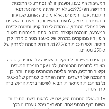
המשיבות אף טענו, וטענתן זו לא נסתרה, כי התוכנית
החדשה, חפ/1975א, לא רק שאינה מרעה את תנאי
התוכנית עבור המערער, אלא מיטיבה אותם, שכן עיון
בתשריטים מראה, לטענת המשיבות, כי מערכת הגשרים
של המחלף המרכזי, שצמודה לגרנד קניון וסמוכה לדירת
המערער, הונמכה וקוצרה. כמו כן פתחי המנהרות באזור
רופין היו ממוקמים במרחק של כ-150 מטרים מרח' קרן
היסוד, ולפי תוכנית חפ/1975א הורחק הפתח למרחק של
כ-250 מטרים.
כן הפנו המשיבות לתסקיר ההשפעה על הסביבה, שהיה
מצורף לתוכנית המפורטת, לפיו עקב הנמכת הגשרים
וקיצור הדרכים, תהיה פליטת המזהמים קטנה יותר וכן
ההנמכה של הגשרים והזזת הפתחים למרחק של כ-100
מ' מהתכנית המתארית, תביא לשיפור ברמת הרעש ברח'
קרן היסוד.
16.השאלה הנותרת היא, אם יש לראות בשתי התוכניות
משום רצף תכנוני אחד. המערער נימק טענתו זו בכך