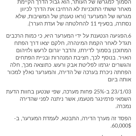
הסמוך למגרשו של העותר, הוא גבול הדרך הקיימת
מאחר ששתי התוכניות לא הרחיבו את הדרך לכיוון
מגרשו של המערער (וראו טענתן של המשיבות, שלא
נסתרה, בסעיף 11 להחלטתה של ועדת הערר).
6.הפגיעה הנטענת על ידי המערער היא, כי כמות הרכבים
תגדל לאחר הקמת המינהרה, חלקם יצאו דרך הפתח
המתוכנן בסמוך לדירתו, והדבר יגרום לרעש ולזיהום
האויר. בנוסף לכך, חציבת המנהרות ובניית הפתחים
והגשרים יגרמו לפליטת אבק ורעש. כתוצאה מכך, חלה
הפחתה ניכרת בערכה של הדירה, והמערער נאלץ למכור
אותה ביום
23/1/03 ב-25% פחות מערכה, שפי שנטען בחוות הדעת
השמאי פרמינגר מטעמו, אשר ניתנה לפני שהדירה
נמכרה.
הפסד זה מערך הדירה, התבטא, לעמדת המערער, ב-
60,000$.