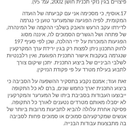
פיצויים בגין נזקי תכנית חושן 2002, עמ' 95).
17.אוסיף, כי מסכימה אני עם קביעתה של הועדה
המקומית, לפיה הפגיעה שהמערער טוען כי נגרמה
לדירתו עקב הרעש והאבק בשלבי ההקמה של המינהרה,
של פתחה ושל הגשרים הסמוכים לה, איננה מסוג
הפגיעות המוכרות על ידי ההלכה, שכן לפי סעיף 197
לחוק התכנון ניתן לפצות רק בגין ירידת ערך המקרקעין
שנגרמה בעקבות אישור התכנית הפוגעת, ואין רלבנטיות
לשלבי הביניים של ביצוע התכנית. יתכן שיקום צורך
לתבוע בעילת מטרד על פי פקודת הנזיקין.
זאת ועוד; אמנם נקבע בתסקיר ההשפעה על הסביבה כי
ביצוע התכנית יארך כחמש שנים, ברם לא כל התקופה
ייבוצעו העבודות בסביבת ביתו של המערער והמקרקעין
לא יסבלו מאותם מטרדים נטענים לאורך כל התקופה.
פסיקה אחרת עלולה להביא לתביעות מרובות ביותר של
אנשים שמקרקעיהם סמוכים או סמוכים פחות לסביבה
בה מתבצעות עבודות הבנייה.