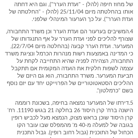
של מחוז חיפה (להלן - "ועדת הערר"), וגם היא דחתה
אותו בהחלטתה מיום 25/11/04 (להלן - "החלטתה של
ועדת הערר"). על כך הערעור המינהלי שלפני.
4.המשיבים בערעור הם ועדת הערר וכן משרד התחבורה,
שצורף להליכים לפני ועדת הערר על אף התנגדותו של
המערער. ועדת הערר קבעה (בהחלטה מיום 22/7/04),
כי המדינה באמצעות רשות מנהרות הכרמל ונציגת משרד
התחבורה, הצהירה לפניה שהיא התחייבה לקחת על
עצמה לשפות חלקית את הועדה המקומית אם תתקבל
תביעת המערער. משרד התחבורה, הוא גם היזם של
ההליכים הסטאטוטוריים של הפרוייקט יחד עם יזם נוסף
בשם "כרמלטון".
5.דירתו של המערער נמצאה בחיפה, בשכונת רוממה
הישנה ברח' קרן היסוד 26 בחלקה 21 בגוש 11190. רח'
קרן היסוד שוכן בראש מצוק, הנמצא מעל לכביש רופין
בגובה של למעלה מ-40 מ' מהמפלס שבו עובר הקו
הכחול של התוכנית (גבול רחוב רופין). גבול התכנית