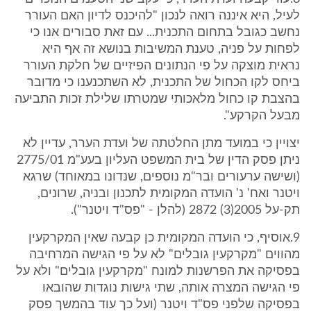
לעיל, היא איננה רואה לנכון "להיכנס לדיון האם העורר
נחשב כגובל בתחום התכנית... עם זאת סבורים אנו כי
לפחות על פניה, טענת המשיבות בנושא זה אף היא
נראית מוצקה על פי הנתונים הפיזיים של חלקת העורר
ביחס לקו הכחול של התכנית, לא השתכנענו כי מדובר
בהצבת קו כחול מלאכותי שמטרתו שלילת זכות התביעה
מבעל הקרקע".
יצויין כי במועד מתן החלטתה של ועדת הערר, עדיין לא
ניתן פסק הדין של בית המשפט העליון בעע"מ 2775/01
(ושישה ערעורים ובר"מ נוספים, שנדונו במאוחד) שרגא
ויטנר ואח' נ' הועדה המקומית לתכנון ובניה, שרונים,
תק-על 2005(3) 2872 (להלן - "פס"ד ויטנר").
9.אוסיף, כי הועדה המקומית כן קבעה שאין המקרקעין
מהווים "מקרקעין גובלים" לא על פי הגישה המרחיבה
בפסיקה את הפרשנות למונח "מקרקעין גובלים" ולא על
פי הגישה המצרה אותה, שתי גישות נוגדות שהובאו
בפסיקה שלפני פס"ד ויטנר (ועל כך עוד בהמשך פסק