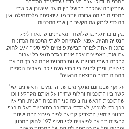
התכניות. ודוק: עצם העובדה שבדיעבד מסתבר
שהתקופה שחלפה בפועל בין מועדי אישורן של שתי
התכניות הייתה ארוכה יותר מזו שנצפתה מלכתחילה, אין
בה כדי לנתק את הקשר בין שתי התכניות.
מקום בו יתקיימו שלושת המאפיינים שתוארו לעיל
הנטייה תהיה, אפוא, להתייחס לשתי התכניות הנדונות
כתכנית אחת לצורך תביעת פיצויים לפי סעיף 197 לחוק.
עם זאת, מאפיינים אלה אינם בגדר תנאי בל יעבור
להכרה בשתי תכניות שונות כתכנית אחת לצורך תביעת
פיצויים, וניתן להניח כי בבוא העת יוכרו מצבים נוספים
בהם זו תהיה התוצאה הראויה".
על אף שבנדוננו מתקיימים שני התנאים הראשונים, של
קשר בין התוכניות וחלות שתיהן על אותם מקרקעין וכן
שהתוכנית הראשונה צופה פני התוכנית השניה, הרי אין
בכך כדי לשכנע, לעמדתי שמדובר בתוכניות בעלות רצף
תכנוני שמאי, המצדיק קביעה לפיה מירוץ ההתיישנות
להגשת תביעה לפיצויים לפי סעיף 197 לחוק התכנון
והבניה יחל עם כניסתה לתוקף של התכנית השניה.