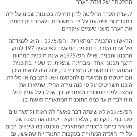
החלטתה של ועדת הערר
7.ועדת הערר החליטה לדון תחילה בטענות שכונו על ידה
כמקדמיות ושנטענו על ידי המשיבות, ולאחר דיון דחתה
את הערר משני טעמים עיקריים:
הראשון: התכנית המתארית - חפ/1975 - היא, לעמדתה
של ועדת הערר, התוכנית הפוגעת לפי סעיף 197 לחוק
התכנון והבניה, ואילו חפ/1975א אינה תוכנית המהווה
"רצף תכנוני אחד" מבחינה שמאית. מי שעיין בתוכנית
המתארית ובתשריט המצורף לה, יכול היה לראות היכן
הם השטחים המיועדים להפקעה ו/או לחציבה או סלילה.
הוכנו תשריטים על פי קנה מידה אחיד, שתיארו את
המצב לפני התוכנית ולאחריה, כך שכל בעל עניין יכול
היה לבדוק עד כמה התוכנית המתארית פוגעת בו.
חפ/1975א לא שינתה דבר באשר להוראות ולתשריטים
שבתכנית הקודמת, אלא דווקא היטיבה את מצבו של
העורר ביחס לתכנית המתארית; הוכנסו בה שינויים רבים
על ידי הועדה המחוזית בעקבות התנגדויות שהוגשו, גם