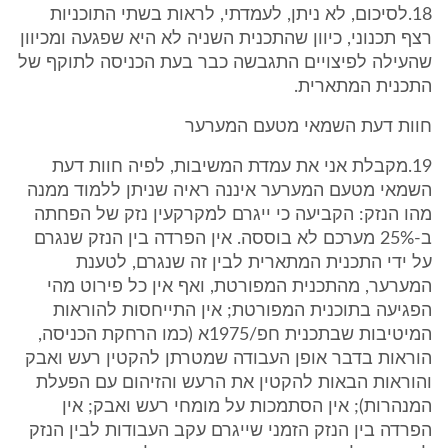
18.לסיכום, לא ניתן, לעמדתי, לראות בשתי התוכניות
רצף תכנוני, כיוון שהתכנית השניה לא היא שפגעה ומכיוון
שהעילה לפיצויים התגבשה כבר בעת הכניסה לתוקף של
התכנית המתארית.
חוות דעת השמאי מטעם המערער
19.מקבלת אני את עמדת המשיבות, לפיה חוות דעת
השמאי מטעם המערער איננה ראיה שניתן ללמוד ממנה
מהו הנזק: הקביעה כי ייגרם למקרקעין נזק של הפחתה
ב-25% מערכם לא בוססה. אין הפרדה בין הנזק שנגרם
על ידי התכנית המתארית לבין זה שנגרם, לטענת
המערער, מהתכנית המפורטת, ואף אין כל פירוט מהי
הפגיעה בתוכנית המפורטת; אין התייחסות להוראות
המיטיבות שבתכנית חפ/1975א (כמו הרחקת הכניסה,
הוראות בדבר אופן העבודה שמטרתן להקטין רעש ואבק
והוראות הבאות להקטין את הרעש והזיהום עם הפעלת
המנהרות); אין הסתמכות על מומחי רעש ואבק; אין
הפרדה בין הנזק הזמני שייגרם עקב העבודות לבין הנזק