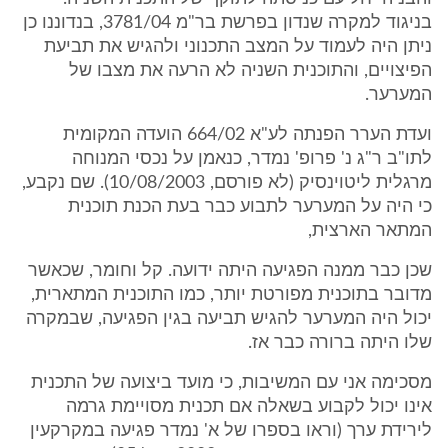
בניגוד למקרה שנדון בפרשת בר"מ 3781/04, בנדוננו כן
ניתן היה לעמוד על המצב התכנוני ולהגיש את תביעת
הפיצויים, והתוכנית השניה לא הרעה את מצבו של
המערער.
ועדת הערר הפנתה לע"א 664/02 הועדה המקומית
לתו"ב ר"ג נ' פרופ' נמדר, כנאמן על נכסי המנוחה
מרגלית ליטוינסיק (לא פורסם, 10/08/2003). שם נקבע,
כי היה על המערער לתבוע כבר בעת הכנת תוכנית
המתאר הארצית,
שכן כבר ממנה הפגיעה היתה ידועה. קל וחומר, שכאשר
מדובר בתוכנית מפורטת יותר, כמו התוכנית המתארית,
יכול היה המערער להגיש תביעה בגין הפגיעה, שבמקרה
שלו היתה ברורה כבר אז.
מסכימה אני עם המשיבות, כי מועד ביצועה של התכנית
אינו יכול לקבוע בשאלה אם תכנית מסויימת גרמה
לירידת ערך (וראו בספרו של א' נמדר פגיעה במקרקעין