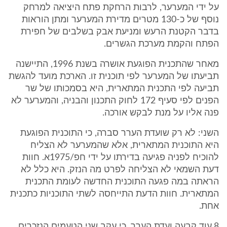
על ידי המערער, לרבות הרחקת פתח היציאה למרחק
נוסף של כ-130 מטרים מדירת המערער ומתן הוראות
בדבר הקטנת הרעש ומניעת אבק בשלבים של חפירת
הפתח והקמת מערכת הגשרים.
מאחר שהתכנית הפוגעת אושרה בשנת 1996, התיישנה
תביעתו של המערער לפי תוכנית זו. הארכת מועד להגשת
תביעה לפי התכנית המתארית, היא בסמכותו של שר
הפנים לפי סעיף 172 לחוק התכנון והבניה, והמערער לא
פנה אליו על מנת לבקש אורכה.
השני: לא רק שועדת הערר סברה, כי התוכנית הפוגעת
היא התוכנית המתארית, אלא שהמערער לא הצליח
להוכיח לפניה פגיעה בדירתו על ידי חפ/1975א. חוות
דעת השמאי לא הצליחה לפרט מה הנזק. היא כלל לא
הראתה במה פגעה התוכנית החדשה לעומת התכנית
המתארית. חוות הדעת התייחסה לשתי התוכניות כתכנית
אחת.
8.עוד קבעה ועדת הערר, כי עקב שני הטעמים הנזכרים