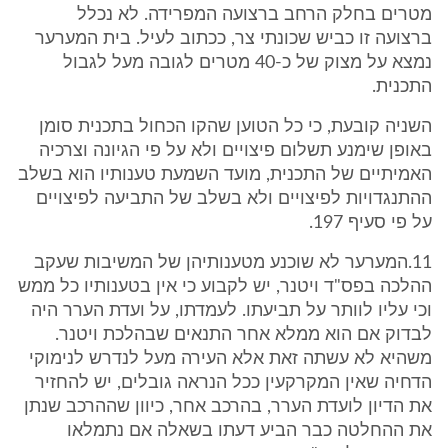
מטרים בחלק הרחב ברצועה המפרידה. לא נכלל
ברצועה זו כביש שכונתי צר, ככתוב לעיל. בית המערער
נמצא על מצוק של כ-40 מטרים לגובה מעל לגבול
התכנית.
השניה קובעת, כי כל הטוען שהקו הכחול בתכנית סומן
באופן שימנע תשלום פיצויים ולא על פי הגיונה וצרכיה
האמיתיים של התכנית, מועד השמעת טענותיו הוא בשלב
ההתנגדויות לפיצויים ולא בשלב של התביעה לפיצויים
על פי סעיף 197.
11.המערער לא שוכנע מטענותיהן של המשיבות שעקב
ההלכה בפס"ד ויטנר, יש לקבוע כי אין בטענותיו כל ממש
וכי עליו לוותר על תביעתו. לעמדתו, על ועדת הערר היה
לבדוק אם הוא ממלא אחר התנאים שבהלכת ויטנר.
משהיא לא עשתה זאת אלא העירה מעל לנדרש לנימוקי
הדחיה שאין המקרקעין ככל הנראה גובלים, יש להחזיר
את הדיון לועדת הערר, בהרכב אחר, כיוון שההרכב שנתן
את ההחלטה כבר הביע דעתו בשאלה אם נתמלאו