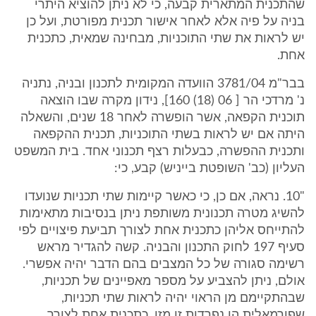
שהתכנית המתארית קבעה, כי לא ניתן להוציא היתרי
בניה על פיה אלא לאחר אישור תכנית מפורטת, ועל כן
יש לראות את שתי התוכניות, מבחינה שמאית, כתכנית
אחת.
בבר"מ 3781/04 הוועדה המקומית לתכנון ובניה, נתניה
נ' מרדכי הר [ 06 (18) 160], נידון מקרה שבו הוצאה
תוכנית הקפאה, אשר הופשרה לאחר 18 שנים, והשאלה
היתה אם יש לראות בשתי התוכניות, תכנית ההקפאה
ותכנית ההפשרה, כבעלות רצף תכנוני אחד. בית המשפט
העליון (כב' השופטת בייניש) קבע, כי:
"10. נראה, אם כן, כי כאשר קיימות שתי תכניות שנועדו
להשיג מטרה תכנונית משותפת ניתן בנסיבות מתאימות
להתייחס אליהן כתכנית אחת לצורך תביעת פיצויים לפי
סעיף 197 לחוק התכנון והבניה. קשה להגדיר מראש
רשימה סגורה של כל המצבים בהם הדבר יהיה אפשרי.
אולם, ניתן להצביע על מספר מאפיינים של תכניות,
שבהתקיימם מן הראוי יהיה לראות שתי תכניות,
שפורמאלית הן נפרדות זו מזו, כתכנית אחת לצורך