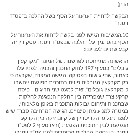
הדין).
הבקשה לדחיית הערעור על הסף בשל ההלכה ב"פס"ד
ויטנר"
10.המשיבות הגישו לפני בקשה לדחות את הערעור על
הסף בהסתמך על ההלכה שבפס"ד ויטנר. פסק דין זה
קבע שתיים לענייננו:
הראשונה מתייחסת לפרשנות של המונח "מקרקעין
גובלים" בסעיף 197 לחוק התכנון והבניה. לפניו עלו,
כאמור, שתי גישות בפסיקה: הגישה המצרה, שקבעה כי
רק מקרקעין הגובלים פיזית בתוכנית הפוגעת ייחשבו
כ"מקרקעין גובלים". זאת למעט שני חריגים - פיסת
קרקע צרה שמפרידה בין החלקה הנפגעת לחלקות
שבתכנית ותיחום גבולות התוכנית באופן מלאכותי,
במטרה למנוע מתן פיצויים. הגישה המרחיבה סברה שיש
לפצות על פי הקריטריון של קיום זיקה בין הקרקע
הנפגעת לבין התוכנית הפוגעת (וראו סעיף 2 לפס"ד
ויטנר, בו נסקרו ההלכות הסותרות לפני פס"ד ויטנר).