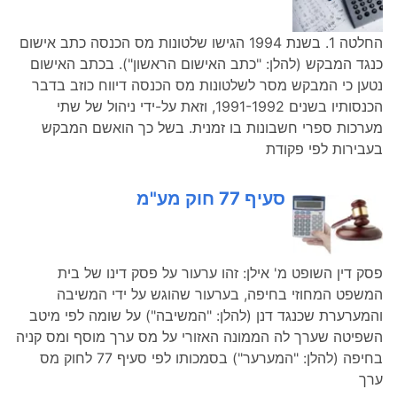
החלטה 1. בשנת 1994 הגישו שלטונות מס הכנסה כתב אישום
כנגד המבקש (להלן: "כתב האישום הראשון"). בכתב האישום
נטען כי המבקש מסר לשלטונות מס הכנסה דיווח כוזב בדבר
הכנסותיו בשנים 1991-1992, וזאת על-ידי ניהול של שתי
מערכות ספרי חשבונות בו זמנית. בשל כך הואשם המבקש
בעבירות לפי פקודת
סעיף 77 חוק מע"מ
פסק דין השופט מ' אילן: זהו ערעור על פסק דינו של בית
המשפט המחוזי בחיפה, בערעור שהוגש על ידי המשיבה
והמערערת שכנגד דנן (להלן: "המשיבה") על שומה לפי מיטב
השפיטה שערך לה הממונה האזורי על מס ערך מוסף ומס קניה
בחיפה (להלן: "המערער") בסמכותו לפי סעיף 77 לחוק מס
ערך