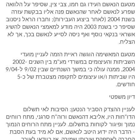
מטעם הנאשם העידו גם חמו, צבי צין, שסיפר על הלוואה
שפרע לנאשם לאחר שהנאשם פנה אליו בבקשת עזרה
בשנת 2004 (לאחר ביצוע העבירות); וחברו הראל ניסנוב
שסיפר כי בשנת 2003 היה מודע למאמצי הנאשם להשיג
אשראי בנקאי נוסף ואף ניסה לסייע לנאשם בכך, אך לא
הצליח.
מטעם המאשימה הוגשה ראיית הזמה לעניין מועדי
השביתות והעיצומים במשרדי מע"מ בין השנים 2002-
2004, ממנה עולה כי במשך השנתיים שבין 9/02 ל-9/04
היו שביתות ו/או עיצומים לתקופה מצטברת של כ-5
חודשים.
דיון משפטי
לעניין ההצדק הסביר הנטען: הסיבות לאי תשלום
הדו"חות היו, אליבא דהנאשם ורוה"ח סרגני, מתח רווחים
נמוך ופיגור לקוחות בתשלום. לעניין מתח הרוחים הנמוך
- הדבר היה ידוע היטב לנאשם, אם לא מיד בעת הסבת
החברה לאספקת שירותי שמירה, אז בוודאי לאורך