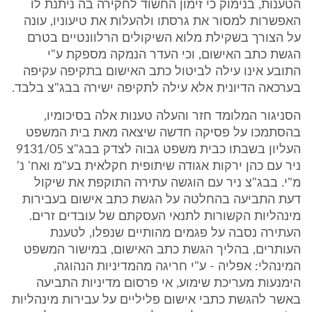
הטענות, בנימוק כי זימון החשוד לחקירה בה ניתנת לו
האפשרות למסור את גרסתו ולהעלות את טיעוניו, עונה
על הצורך בשקילת מלוא השיקולים הרלוונטיים בטרם
הגשת כתב האישום, וכי העדר הנמקה מספקת ע"י
התובע אינו עילה לביטול כתב האישום בתקיפה עקיפה
בערכאה הדיונית אלא עילה לתקיפה ישירה בבג"צ בלבד.
הסניגור המלומד חזר והעלה טענות אלה בסיכומיו,
בהסתמכו על פסיקה חדשה שיצאה מאת בית המשפט
העליון בשבתו כבית משפט גבוה לצדק בבג"צ 9131/05
ניר עם כהן ירקות אגודה שיתופית חקלאית בע"מ ואח' נ'
מ"י. בבג"צ ניר עם הוגשה עתירה התוקפת את שיקול
דעת התביעה בהחלטה על הגשת כתב אישום בעבירות
מינהליות הקשורות לתנאי העסקתם של עובדים זרים.
העתירה נסבה על פגמים מהותיים שנפלו, לטענת
העותרים, בהליך הגשת כתב האישום, במישור המשפט
המינהלי: אפליה - ע"י חריגה מהמדיניות הנהוגה,
הימנעות מעריכת שימוע, אי פרסום מדיניות התביעה
באשר להגשת כתבי אישום פליליים על עבירות מינהליות