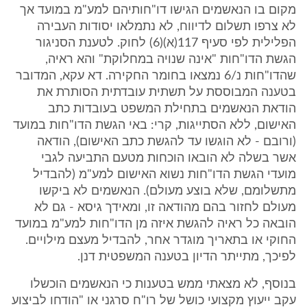
מקום בו הנאשמים הגישו דו"חותיהם למע"מ במועד אך
לא צרפו תשלום לדיווח, לא נתמלאו יסודות העבירה
הפלילית לפי סעיף 117(א)(6) לחוק. לטענת הסניגור
הגשת הדו"חות "אינה שנויה במחלוקת" והא ראיה,
שהדו"חות נ/6 נמצאו בחומר החקירה. דא עקא, המדובר
בטענה המבוססת על תשתית עובדתית הסותרת את
הודאת הנאשמים בתחילת המשפט בעובדות כתב
האישום, ללא הסתייגות, קרי: באי הגשת הדו"חות במועד
(ורובם - לא הוגשו עד להגשת כתב האישום), הודאה
אשר בשלה לא הובאו הוכחות מטעם התביעה לגבי
מועדי הגשת הדו"חות נשוא האישום למע"מ (להבדיל
מתשלומם, שלא בוצע מעולם). הנאשמים לא ביקשו
מעולם לחזור בהם מהודאה זו, ומאידך גיסא - גם לא
הובאה כל ראיה להגשת איזה מן הדו"חות למע"מ במועד
החוקי או בתאריך מוגדר אחר, להבדיל מעצם מילויים.
לפיכך, מתייתר הדיון בטענה המשפטית דנן.
בנוסף, לא מצאתי ממש בטענות כי הנאשמים הוכשלו
עקב ייעוץ מקצועי כושל של רו"ח סרגני או "הודחו לביצוע