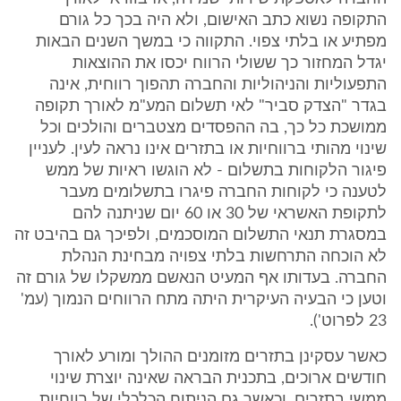
התקופה נשוא כתב האישום, ולא היה בכך כל גורם
מפתיע או בלתי צפוי. התקווה כי במשך השנים הבאות
יגדל המחזור כך ששולי הרווח יכסו את ההוצאות
התפעוליות והניהוליות והחברה תהפוך רווחית, אינה
בגדר "הצדק סביר" לאי תשלום המע"מ לאורך תקופה
ממושכת כל כך, בה ההפסדים מצטברים והולכים וכל
שינוי מהותי ברווחיות או בתזרים אינו נראה לעין. לעניין
פיגור הלקוחות בתשלום - לא הוגשו ראיות של ממש
לטענה כי לקוחות החברה פיגרו בתשלומים מעבר
לתקופת האשראי של 30 או 60 יום שניתנה להם
במסגרת תנאי התשלום המוסכמים, ולפיכך גם בהיבט זה
לא הוכחה התרחשות בלתי צפויה מבחינת הנהלת
החברה. בעדותו אף המעיט הנאשם ממשקלו של גורם זה
וטען כי הבעיה העיקרית היתה מתח הרווחים הנמוך (עמ'
23 לפרוט').
כאשר עסקינן בתזרים מזומנים ההולך ומורע לאורך
חודשים ארוכים, בתכנית הבראה שאינה יוצרת שינוי
ממשי בתזרים, וכאשר גם הניתוח הכלכלי של רווחיות