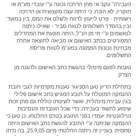
העבירה" עקב אי מתן הדרכה נכונה ע"י עובדי מע"מ או
חוקריו. לא הוכח, כי היתה עצה מקצועית או הדרכה
רשותית - פרט לייעוץ לדווח ולשלם את המס, בין במועד
ובין בהסדר תשלומים לטווח סביר - שאילו ניתנה
לנאשמים ע"י מי מן הנ"ל, היתה מונעת את המחדלים
המפורטים בכתב האישום או מביאה לתוצאה אחרת
מבחינת נכונות הממונה במע"מ לטווח פריסת
התשלומים.
טענות לפגם מינהלי בהגשת כתב האישום ולהגנה מן
הצדק
בתחילת הדיון טען הסניגור טענות מקדמיות לגבי חובת
ההנמקה המוטלת על תובע המגיש כתב אישום פלילי
בגין עבירה מינהלית, ואשר לשיטתו כוללת גם מתן זכות
שימוע לחשוד בעבירה, כדי שכל העובדות והנסיבות
הרלוונטיות יעמדו בפני התובע בטרם החלטתו. כן טען כי
ההנמקה שניתנה ע"י התובע להגשת כתב האישום היתה
סתמית. בעניין זה ניתנה החלטתי מיום 25.9.05, בה נדחו