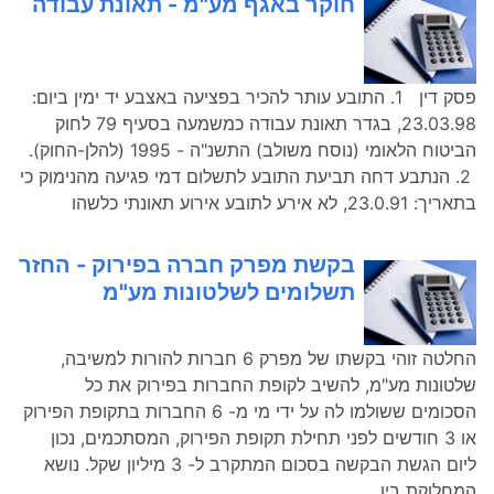
חוקר באגף מע"מ - תאונת עבודה
פסק דין 1. התובע עותר להכיר בפציעה באצבע יד ימין ביום:
23.03.98, בגדר תאונת עבודה כמשמעה בסעיף 79 לחוק
הביטוח הלאומי (נוסח משולב) התשנ"ה - 1995 (להלן-החוק).
2. הנתבע דחה תביעת התובע לתשלום דמי פגיעה מהנימוק כי
בתאריך: 23.0.91, לא אירע לתובע אירוע תאונתי כלשהו
בקשת מפרק חברה בפירוק - החזר
תשלומים לשלטונות מע"מ
החלטה זוהי בקשתו של מפרק 6 חברות להורות למשיבה,
שלטונות מע"מ, להשיב לקופת החברות בפירוק את כל
הסכומים ששולמו לה על ידי מי מ- 6 החברות בתקופת הפירוק
או 3 חודשים לפני תחילת תקופת הפירוק, המסתכמים, נכון
ליום הגשת הבקשה בסכום המתקרב ל- 3 מיליון שקל. נושא
המחלוקת בין