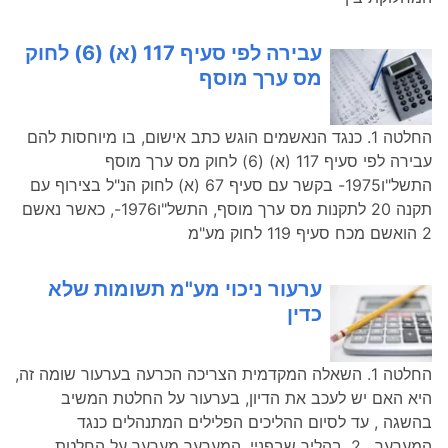
עבירה לפי סעיף 117 (א) (6) לחוק
מס ערך מוסף
החלטה 1. כנגד הנאשמים הוגש כתב אישום, בו מיוחסות להם
עבירה לפי סעיף 117 (א) (6) לחוק מס ערך מוסף
התשל"ו1975- בקשר עם סעיף 67 (א) לחוק הנ"ל בצירוף עם
תקנה 20 לתקנות מס ערך מוסף, התשל"ו1976-, כאשר נאשם
2 הואשם מכח סעיף 119 לחוק מע"מ
ערעור ניכוי מע"מ תשומות שלא
כדין
החלטה 1. השאלה המקדמית הצריכה הכרעה בערעור שומה זה,
היא האם יש לעכב את הדיון, בערעור על החלטת המשיב
בהשגה , עד לסיום ההליכים הפלילים המתנהלים כנגד
המערער . 2. בהליך שבפניי, המערער מערער על החלטת