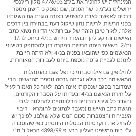
המינהלית יש להזכיר את בג"צ 4776/03 מלון ריג'נסי
ירושלים בע"מ נ' שר הפנים, שם נפסק כי "ישנן מספר
דרכים לאפשר לאדם להשמיע בצורה הוגנת את השגותיו
בפני הרשות. לרשות נתון שיקול דעת בבחירה בין דרכים
אלה". לאור טיבן הזהה של עבירות אי הדיווח נשוא כתב
האישום והרקע להן, ובהעדר חידוש בנ/4 ביחס לת/1
ות/2, רשאית היתה הרשות במקרה דנן להסתפק בטיעוני
הנאשמים כפי שהובאו בפניה בנ/4 ולא היתה חייבת
לזמנם לגביית גרסה נוספת ביחס לעבירות המאוחרות.
לחילופין, גם אילו סברתי כי נפל פגם בהתנהלות
המאשימה בכך שלא נגבתה גרסה נוספת מהנאשם, הרי
שמדובר בפגם שנפקותו אינה רבה, לאור כל האמור לעיל
על חזרת הנאשם בנ/4 ובעדותו על הסבריו הקודמים,
והעדר כל שינוי בנתונים הרלוונטיים להחלטה לגבי
הגשת כתב האישום (מעבר לנתונים לחומרא - ריבוי
העבירות והצטברות סכום המס שלא שולם). לפיכך יש
להחיל את דוקרטינת הבטלות היחסית, כפי שהוסברה
ע"י בית המשפט העליון ברע"פ 4398/99 הראל נ' מ"י