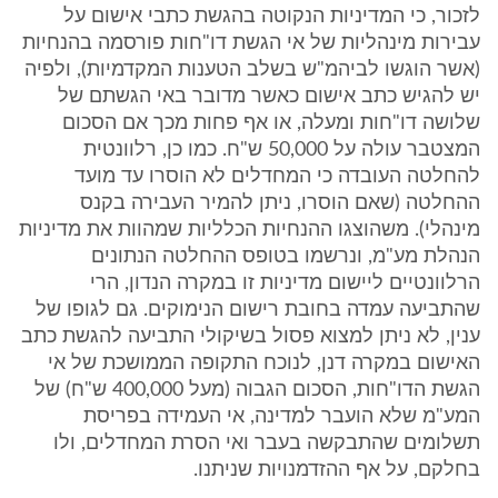
לזכור, כי המדיניות הנקוטה בהגשת כתבי אישום על
עבירות מינהליות של אי הגשת דו"חות פורסמה בהנחיות
(אשר הוגשו לביהמ"ש בשלב הטענות המקדמיות), ולפיה
יש להגיש כתב אישום כאשר מדובר באי הגשתם של
שלושה דו"חות ומעלה, או אף פחות מכך אם הסכום
המצטבר עולה על 50,000 ש"ח. כמו כן, רלוונטית
להחלטה העובדה כי המחדלים לא הוסרו עד מועד
ההחלטה (שאם הוסרו, ניתן להמיר העבירה בקנס
מינהלי). משהוצגו ההנחיות הכלליות שמהוות את מדיניות
הנהלת מע"מ, ונרשמו בטופס ההחלטה הנתונים
הרלוונטיים ליישום מדיניות זו במקרה הנדון, הרי
שהתביעה עמדה בחובת רישום הנימוקים. גם לגופו של
ענין, לא ניתן למצוא פסול בשיקולי התביעה להגשת כתב
האישום במקרה דנן, לנוכח התקופה הממושכת של אי
הגשת הדו"חות, הסכום הגבוה (מעל 400,000 ש"ח) של
המע"מ שלא הועבר למדינה, אי העמידה בפריסת
תשלומים שהתבקשה בעבר ואי הסרת המחדלים, ולו
בחלקם, על אף ההזדמנויות שניתנו.