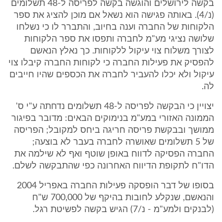
בקשה לירושלים והוגשה בקשה לפריסה ל-48 תשלומים
(נ/4). באותה פגישה הוא נשאל אם מוכן להציג את ספר
הלקוחות של החברה וענה בחיוב, והתברר לו כי נשלחו
שלושה נציגי מע"מ לחברה ותפסו את ספר הלקוחות
לצורך משלוח צוי עיקול ללקוחות. כך נאלץ הנאשם
להפסיק את פעילות החברה כי לקוחות החברה קיבלו צוי
עיקול ולא יכלו להעביר לחברה את הכספים שהיו חייבים
לה.
יצויין כי הבקשה לפריסה ל-48 תשלומים נדחתה ע"י ס'
הממונה האזורי במע"מ בנימוקים הבאים: מדובר בפיגור
ממושך ובבקשת פריסה חריגה ביחס למקובל; הפריסה
של 5 תשלומים שאושרה לחברה בעבר לא בוצעה;
החברה הפסיקה לדווח באופן שוטף ואף לא שילמה את
הדו"ח לתקופת הדיווח האחרונה כפי שהתבקשה לשלם.
בסופו של דבר הופסקה פעילות החברה באפריל 2004
והנאשם, שנקלע לחובות בהיקף של 700,000 ש"ח
(לבנקים ולמע"מ - נ/7) הגיש בקשה לפשיטת רגל.