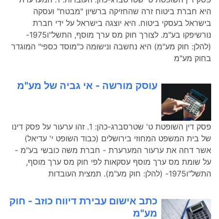
היא חברת ביטוח זרה שהחזיקה ברשיון "מבטח" ועסקה
בישראל בעסקי ביטוח. היא יוצגה בישראל על ידי חברת
נורשיפקו בע"מ. לצורך חוק מס ערך מוסף, התשל"ו1975-
(להלן: חוק מע"מ) היא נחשבה ונישומה כ"מוסד כספי" המוגדר
בחוק מע"מ
עוסק מורשה - אי גביה של מע"מ
פסק דין השופטת ט' שטרסברג-כהן: 1. זהו ערעור על פסק דינו
של בית המשפט המחוזי בירושלים (כבוד השופט י' עדיאל)
אשר דחה את ערעור המערערת - חברת משה כובשי בע"מ -
על שומת מס ערך מוסף עסקאות לפי חוק מס ערך מוסף,
התשל"ו1975- (להלן: חוק מע"מ). תמצית העובדות
כתב אישום עבירת דיווח כוזב - חוק
מע"מ