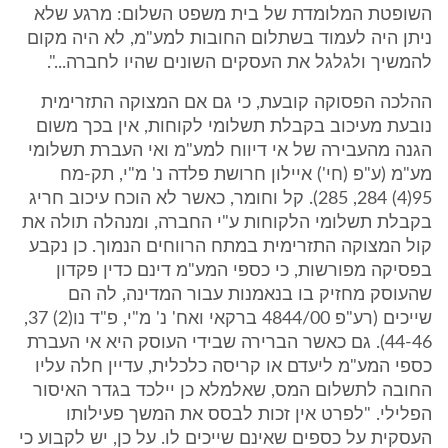
השופטת המלומדת של בית משפט השלום: מרגע שלא
ניתן היה לעמוד בשתלום החובות למע"מ, לא היה מקום
להמשיך ולגלגל את העסקים השונים שהיו לחברה...".
ההלכה הפסוקה קובעת, כי גם אם המצוקה התזרימית
נובעת מעיכוב בקבלת תשלומי לקוחות, אין בכך משום
הגנה מהעבירה של אי דיווח למע"מ ואי העברת תשלומי
מע"מ (ע"פ (חי') איילון חרושת פלדה נ' מ"י, תק-מח
95(4) 284, 285). קל וחומר, כאשר לא הוכח עיכוב חריג
בקבלת תשלומי הלקוחות ע"י החברה, ומנהלה תולה את
קול המצוקה התזרימית במתח הרווחים הנמוך. כן נקבע
בפסיקה מפורשות, כי כספי המע"מ דינם כדין פקדון
שהעוסק מחזיק בו בנאמנות עבור המדינה, לה הם
שייכים (רע"פ 4844/00 ברקאי ואח' נ' מ"י, פ"ד נו(2) 37,
44-46). גם כאשר הברירה שבידי העוסק היא אי העברת
כספי המע"מ ליעדם או קריסה כלכלית, עדיין חלה עליו
החובה לתשלום המס, שאלמלא כן יילכד בגדר האיסור
הפלילי. "לפרט אין זכות לבסס את המשך פעילותו
העסקית על כספים שאינם שייכים לו. על כן, יש לקבוע כי