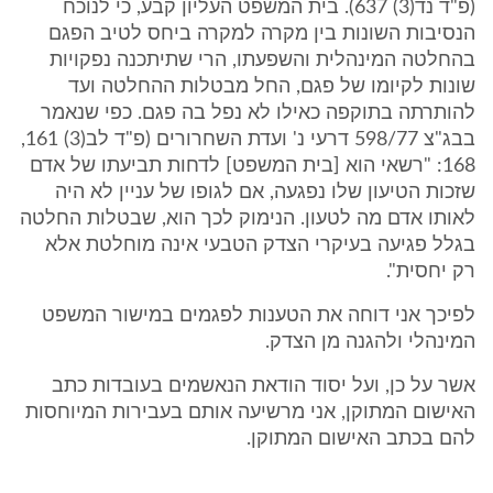
(פ"ד נד(3) 637). בית המשפט העליון קבע, כי לנוכח
הנסיבות השונות בין מקרה למקרה ביחס לטיב הפגם
בהחלטה המינהלית והשפעתו, הרי שתיתכנה נפקויות
שונות לקיומו של פגם, החל מבטלות ההחלטה ועד
להותרתה בתוקפה כאילו לא נפל בה פגם. כפי שנאמר
בבג"צ 598/77 דרעי נ' ועדת השחרורים (פ"ד לב(3) 161,
168: "רשאי הוא [בית המשפט] לדחות תביעתו של אדם
שזכות הטיעון שלו נפגעה, אם לגופו של עניין לא היה
לאותו אדם מה לטעון. הנימוק לכך הוא, שבטלות החלטה
בגלל פגיעה בעיקרי הצדק הטבעי אינה מוחלטת אלא
רק יחסית".
לפיכך אני דוחה את הטענות לפגמים במישור המשפט
המינהלי ולהגנה מן הצדק.
אשר על כן, ועל יסוד הודאת הנאשמים בעובדות כתב
האישום המתוקן, אני מרשיעה אותם בעבירות המיוחסות
להם בכתב האישום המתוקן.