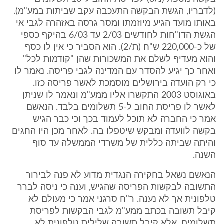
(לדבריו, הגשת הבקשה התעכבה עקב שביתות במע"מ).
באותו מועד הגיע מיוזמתו ומסר גרסה באזהרה לגבי אי
הגשת הדו"חות לחודשים 2/03 עד 6/03 בהיקף כספי
של כ-220,000 ש"ח (ת/2). הוא הסביר כי אין לו כסף
והוא מעדיף לשלם את המשכורות שהן "קודמות לכל"
ואחר כך יגיע להסדר עם המדינה לגבי פריסה. נאמר לו
כי רק הועדה בירושלים מוסמכת לאשר פריסה כזו.
באוגוסט 2003 התקשרו אליו ממע"מ ונאמר לו שניתן
לאשר לו פריסת החוב ל-5 תשלומים בלבד. הנאשם
אמר כי החברה לא תוכל לעמוד בכך וכי כבר הגיש
בקשה לוועדה ומבקש שיטפלו בה. לאחר מכן היו החגים
והיתה שביתה כללית של משרדי הממשלה עד סוף
השנה.
הנאשם נשאל בחקירה הנגדית מדוע לא פנה לבירור
התשובה לבקשות הפריסה שהגיש, וענה כי ניסה לברר
טלפונית אך לא נענה. ר"ח סרגני אמר כי מעולם לא
קיבל תשובה בכתב ממע"מ לגבי הבקשות לפריסת
תשלומים, אלא קיבל תשובה שלילית טלפונית לא