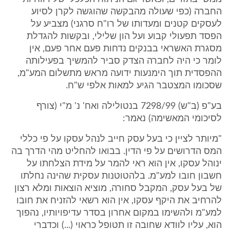
החברה (כפי שעולה מהבקשה שהוגשה לקרן לסיוע
לעסקים קטנים ומעדותו של רו"ח סרגני) מצביע על
הפסד תפעולי קבוע ועל הון שלילי, ובקשות להגדלת
מסגרת האשראי בבנקים נדחות פעם אחר פעם, אין
לומר כי היה לחברה הצדק סביר להמשיך בפעילותה
ההפסדית תוך הימנעות ידועה מראש מתשלום המע"מ,
שסכומו המצטבר הגיע למאות אלפי ש"ח.
בע"פ (ב"ש) 7298/99 בנטולילה ואח' נ' מ"י (צורף
לסיכומי המאשימה) נאמר:
"מיותר לציין כי בעל עסק חייב לנהל עסקו על פי כללי
המס הדרושים על פי הדין. בבואו להחליט מהי הדרך בה
ינוהל עסקו, אין הוא ראי להמר על מידת הצלחתו על
חשבון חובו למע"מ. בלהטוטנות עסקית שהינה נחלתו
של בעל עסק, המקבל סחורה, מוציא הוצאות ומלא רצון
להרחיב את היקף עסקו, אין הוא רשאי להזניח את חובו
למע"מ ולהשימו במקום אחרון בסדר עדיפויותיו, נהפוך
הוא, עליו לוודא שחובה זו תטופל כראוי (...) וכדברי