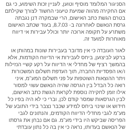
הסניגור המלומד מוסיף וטוען, לעניין זכות השימוע, כי גם
אם החקירה מהווה שמיעת טיעוני החשוד לצורך שקילתם
בטרם הגשת כתב האישום, הרי שבמקרה דנן נגבתה
גרסת הנאשם לאחרונה ב- 8.7.03, בעוד שכתב האישום
משתרע על תקופה ארוכה יותר וכולל עבירות אי דיווח
מאוחרות למועד זה.
לאור העובדה כי אין מדובר בעבירות שונות במהותן או
ברקע לביצוען, ביחס לעבירות אי הדיווח הקודמות, אלא
בהמשך רציף של מחדלי אי הדיווח על רקע קשיי הנזילות
ו/או הפסדיות החברה, תוך העדפת תשלום המשכורות
ויתר ההוצאות השוטפות על פני תשלום המע"מ, איני
רואה כל הבדל בין הגרסה שהיה הנאשם עשוי למסור
אילו זומן לחקירה נוספת לקראת הגשת כתב האישום,
לבין הגרסאות שמסר קודם לכן, וברי כי לא היה בפיו כל
חידוש או שינוי ביחס למידע שכבר נצבר בידי התובע של
מע"מ לגבי מחדלי הדיווח הקודמים, והנתונים לגבי
הפריסה שביקש היו בידי מע"מ. גם אם נבחן את גרסתו
של הנאשם בעדותו, נראה כי אין בה כל נתון עובדתי