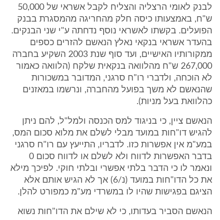
לבנק לאומי הרצליה והצליח לקבל אשראי של 50,000
ש"ח, באמצעותו כיסה חלק מהחריגה מהמסגרת בבנק
הפועלים. בקשתו לאשראי נוסף נדחתה ע"י שני הבנקים.
בהעדר אשראי בנקאי נאלץ הנאשם להזרים כספים
ממקורותיו האישיים, ועד סוף שנת 2003 השקיע בחברה
267,000 ש"ח מהלוואה בנקאית שלקח (הלוואה כאמור
לא הוכחה, ולדברי רו"ח סרגני, המדובר במשכורות
שהנאשם לא משך בפועל מהחברה, ונרשמו במאזנים
כהלוואת בעל מניות).
הנאשם ציין, כי בניגוד למס הכנסה ולמל"ל, להם ניתן
להגיש דו"חות במועד מבלי לשלם את מלוא סכום המס,
במע"מ אין אפשרות כזו. לדבריו, התייעץ עם רו"ח סרגני
בדבר האפשרות לדווח ולא לשלם או לדווח סכום 0
ונאמר לו כי הדבר בלתי אפשרי ובלתי חוקי. לפיכך מילא
את כל הדו"חות במועד (נ/6) אך לא הגיש אותם אלא
הציגם בפגישות שהיו לו במשרדי מע"מ כמפורט להלן.
הנאשם הסביר בעדותו, כי לא שילם את הדו"חות נשוא