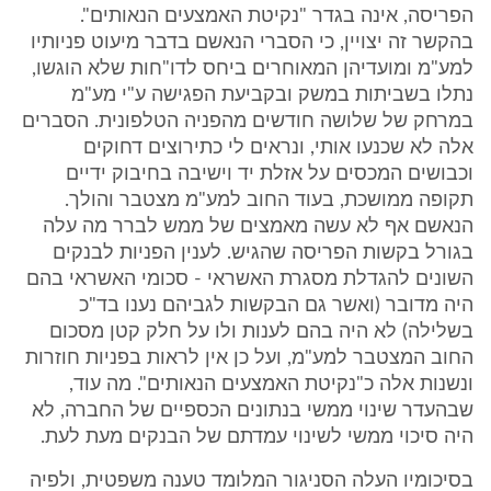
הפריסה, אינה בגדר "נקיטת האמצעים הנאותים".
בהקשר זה יצויין, כי הסברי הנאשם בדבר מיעוט פניותיו
למע"מ ומועדיהן המאוחרים ביחס לדו"חות שלא הוגשו,
נתלו בשביתות במשק ובקביעת הפגישה ע"י מע"מ
במרחק של שלושה חודשים מהפניה הטלפונית. הסברים
אלה לא שכנעו אותי, ונראים לי כתירוצים דחוקים
וכבושים המכסים על אזלת יד וישיבה בחיבוק ידיים
תקופה ממושכת, בעוד החוב למע"מ מצטבר והולך.
הנאשם אף לא עשה מאמצים של ממש לברר מה עלה
בגורל בקשות הפריסה שהגיש. לענין הפניות לבנקים
השונים להגדלת מסגרת האשראי - סכומי האשראי בהם
היה מדובר (ואשר גם הבקשות לגביהם נענו בד"כ
בשלילה) לא היה בהם לענות ולו על חלק קטן מסכום
החוב המצטבר למע"מ, ועל כן אין לראות בפניות חוזרות
ונשנות אלה כ"נקיטת האמצעים הנאותים". מה עוד,
שבהעדר שינוי ממשי בנתונים הכספיים של החברה, לא
היה סיכוי ממשי לשינוי עמדתם של הבנקים מעת לעת.
בסיכומיו העלה הסניגור המלומד טענה משפטית, ולפיה