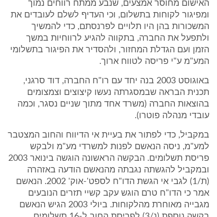
האישום מחוסר אמצעים, שנבע ממתח רווחים נמוך
ומפיגור לקוחות בתשלום, וכי העדיף לשלם לעובדים את
המשכורות בהן היו תלויים לפרנסתם, כדי להמשיך
ולתפעל את החברה, בתקווה להגיע לרווחיות במשך
הזמן ועם הגדלת המחזור, ולהסדיר את הפיגור בתשלומי
המע"מ ע"י פריסה לטווח ארוך.
באוגוסט 2003 בנה יחד עם רו"ח החברה, דוד סרגני,
תכנית הבראה שבמסגרתה נעשו קיצוצים וצמצומים
בהוצאות החברה (משרד אחד מתוך שניים נסגר, וכמה
עובדי מנהלה פוטרו).
במקביל, כדי לפתור את בעיית אי הדיווח והחוב המצטבר
למע"מ, ניסה הנאשם לפנות למשרדי מע"מ ולבקש
פריסת תשלומים. הבקשה הראשונה הוגשה בינואר 2003
ובמקביל להגשתה נגבתה מהנאשם הודעה באזהרה
(ת/1) לגבי אי הגשת הדו"ח לספט'-אוק' 2002. הנאשם
אמר כי הדו"ח טרם הוגש עקב קשיי תזרים הנובעים
מגבייה מאוחרת מהלקוחות. ביולי 2003 הגיש הנאשם
בקשה נוספת (נ/3) לפריסת החוב ל-16 תשלומים