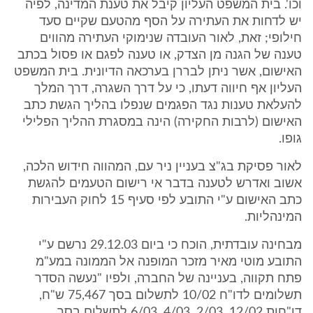
וכו'. בית המשפט העליון קיבל את טענת המדינה, לפיה
יש לדחות את העתירה על הסף מהטעם שקיים סעד
חילופי; זאת, לאור העובדה שנימוקי העתירה מהווים
טענה של הגנה מן הצדק, או טענה לפגם או פסול בכתב
האישום, אשר ניתן לבררן בערכאה הדיונית. בית המשפט
העליון אף חיווה דעתו, כי על דרך השגרה, דרך המלך
להעלאת טענות נגד הפגמים שנפלו בהליך הגשת כתב
האישום (לרבות החקירה) הינה במסגרת ההליך הפלילי
גופו.
לאור פסיקת בג"צ בעניין ניר עם, המהווה חידוש הלכה,
אשוב ואדרש לטענה בדבר אי רישום הטעמים להגשת
כתב האישום ע"י התובע לפי סעיף 15 לחוק העבירות
המינהליות.
מבחינה עובדתית, הוכח כי ביום 29.12.03 נרשם ע"י
התובע מוטי מאיר מזכר המופנה אל הממונה במע"מ
פתח תקווה, בעניינה של החברה, ולפיו "נעשה הסדר
תשלומים לדו"ח 10/02 לתשלום בסך 75,467 ש"ח,
דו"חות 12/02, 2/03, 4/03, 6/03 לתשלום בסך