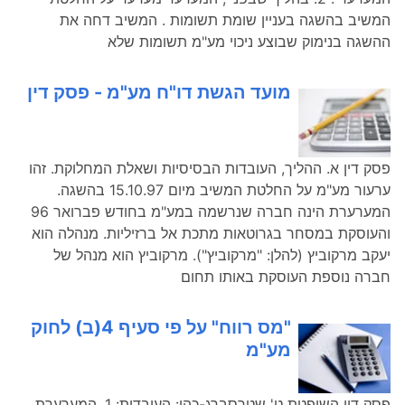
המשיב בהשגה בעניין שומת תשומות . המשיב דחה את
ההשגה בנימוק שבוצע ניכוי מע"מ תשומות שלא
מועד הגשת דו"ח מע"מ - פסק דין
פסק דין א. ההליך, העובדות הבסיסיות ושאלת המחלוקת. זהו
ערעור מע"מ על החלטת המשיב מיום 15.10.97 בהשגה.
המערערת הינה חברה שנרשמה במע"מ בחודש פברואר 96
והעוסקת במסחר בגרוטאות מתכת אל ברזיליות. מנהלה הוא
יעקב מרקוביץ (להלן: "מרקוביץ"). מרקוביץ הוא מנהל של
חברה נוספת העוסקת באותו תחום
"מס רווח" על פי סעיף 4(ב) לחוק
מע"מ
פסק דין השופטת ט' שטרסברג-כהן: העובדות: 1. המערערת