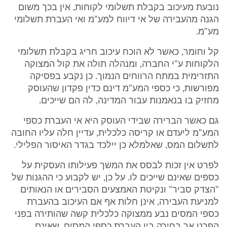
נובעת מעיכוב בקבלת תשלומי לקוחות, אין בכך משום
הגנה מהעבירה של אי דיווח למע"מ ואי העברת תשלומי
מע"מ.
קל וחומר, כאשר לא הוכח עיכוב חריג בקבלת תשלומי
הלקוחות ע"י החברה, ומנהלה תולה את קול המצוקה
התזרימית במתח הרווחים הנמוך. כן נקבע בפסיקה
מפורשות, כי כספי המע"מ דינם כדין פקדון שהעוסק
מחזיק בו בנאמנות עבור המדינה, לה הם שייכים.
גם כאשר הברירה שבידי העוסק היא אי העברת כספי
המע"מ ליעדם או קריסה כלכלית, עדיין חלה עליו החובה
לתשלום המס, שאלמלא כן יילכד בגדר האיסור הפלילי.
לפרט אין זכות לבסס את המשך פעילותו העסקית על
כספים שאינם שייכים לו. על כן, יש לקבוע כי ההגנות של
"הצדק סביר" ונקיטת האמצעים הסבירים או הנאותים
למניעת העבירה, אינן חלות אף אם העיכוב בהעברת
כספי המסים נבע ממצוקה כלכלית קשה שהותירה בפני
הפרט אך בחירה בין העברת כספי המסים, שאינם