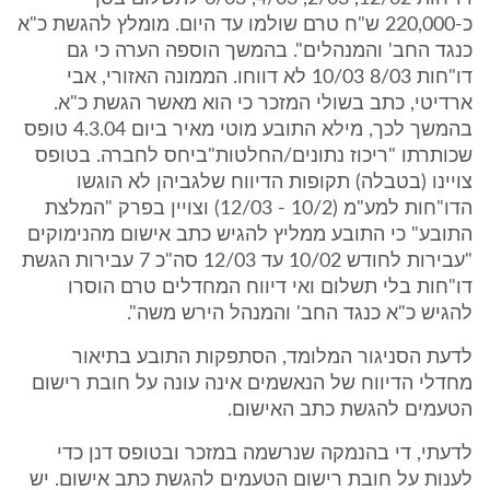
כ-220,000 ש"ח טרם שולמו עד היום. מומלץ להגשת כ"א
כנגד החב' והמנהלים". בהמשך הוספה הערה כי גם
דו"חות 8/03 10/03 לא דווחו. הממונה האזורי, אבי
ארדיטי, כתב בשולי המזכר כי הוא מאשר הגשת כ"א.
בהמשך לכך, מילא התובע מוטי מאיר ביום 4.3.04 טופס
שכותרתו "ריכוז נתונים/החלטות"ביחס לחברה. בטופס
צויינו (בטבלה) תקופות הדיווח שלגביהן לא הוגשו
הדו"חות למע"מ (10/2 - 12/03) וצויין בפרק "המלצת
התובע" כי התובע ממליץ להגיש כתב אישום מהנימוקים
"עבירות לחודש 10/02 עד 12/03 סה"כ 7 עבירות הגשת
דו"חות בלי תשלום ואי דיווח המחדלים טרם הוסרו
להגיש כ"א כנגד החב' והמנהל הירש משה".
לדעת הסניגור המלומד, הסתפקות התובע בתיאור
מחדלי הדיווח של הנאשמים אינה עונה על חובת רישום
הטעמים להגשת כתב האישום.
לדעתי, די בהנמקה שנרשמה במזכר ובטופס דנן כדי
לענות על חובת רישום הטעמים להגשת כתב אישום. יש