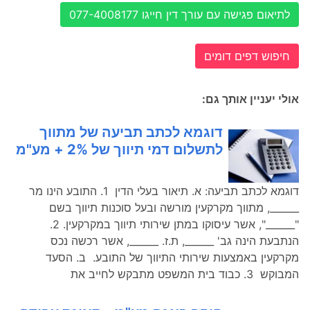
לתיאום פגישה עם עורך דין חייגו 077-4008177
חיפוש דפים דומים
אולי יעניין אותך גם:
דוגמא לכתב תביעה של מתווך
לתשלום דמי תיווך של 2% + מע"מ
דוגמא לכתב תביעה: א. תיאור בעלי הדין 1. התובע הינו מר
______, מתווך מקרקעין מורשה ובעל סוכנות תיווך בשם
"______", אשר עיסוקו במתן שירותי תיווך במקרקעין. 2.
הנתבעת הינה גב' ______, ת.ז. ______, אשר רכשה נכס
מקרקעין באמצעות שירותי התיווך של התובע. ב. הסעד
המבוקש 3. כבוד בית המשפט מתבקש לחייב את