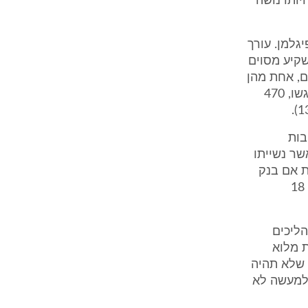
יותו נושה
גלמן. עורך
שקיע מסוים
ת הליכים, אחת מהן
היא החברה. עורך דין קמפנר ציין כי על הנאמן להכריע בהוכחות החוב שהוגשו, 470
בות
שר נשייתו
עת אם בנק
אוצר החייל (התובע - י.ש.) אכן יקבל את החוב ואת היקף הפרעון שלו" (עמ' 18
לבקשה להקפאת הליכים
 מלוא
 שלא תהיה
וחיות (עמ' 19 לפרוטוקול ש' 1-3), כך שלמעשה לא