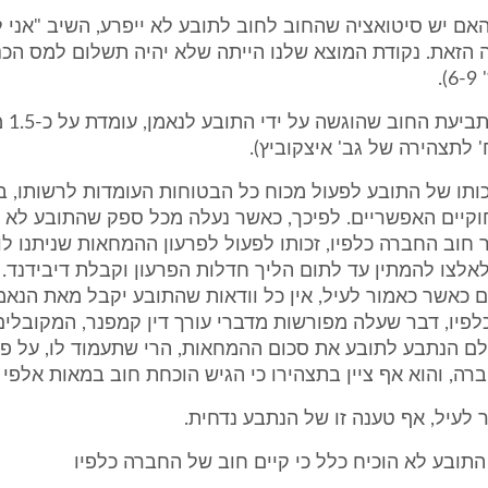
ם יש סיטואציה שהחוב לחוב לתובע לא ייפרע, השיב "אני ל
.
ראוי לציי
 לתצהירה של גב' איצקוביץ).
זכותו של התובע לפעול מכוח כל הבטוחות העומדות לרשותו, ב
וקיים האפשריים. לפיכך, כאשר נעלה מכל ספק שהתובע לא ק
חוב החברה כלפיו, זכותו לפעול לפרעון ההמחאות שניתנו לו 
לאלצו להמתין עד לתום הליך חדלות הפרעון וקבלת דיבידנד. 
ם כאשר כאמור לעיל, אין כל וודאות שהתובע יקבל מאת הנאמ
פיו, דבר שעלה מפורשות מדברי עורך דין קמפנר, המקובלים 
לם הנתבע לתובע את סכום ההמחאות, הרי שתעמוד לו, על פניו
רה, והוא אף ציין בתצהירו כי הגיש הוכחת חוב במאות אלפי 
 לעיל, אף טענה זו של הנתבע נדחית.
תובע לא הוכיח כלל כי קיים חוב של החברה כלפיו