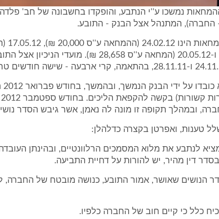
ההמחאות נמשכו ע''י הנתבע, והופקדו בחשבונה של חב' פלדהי
- החברה), המתנהל אצל הבנק - התובע.
זמן פרעון הה
24,514 ש"ח) ו-20.05.12 (המחאה ע''ס 28,658 ₪). מועדי הניכיון א
ההמחאות ל
החב
ברה, ובמהלך תקופה זו מונה לה נאמן, אשר גיבש הסדר נושים
ל טענות, ואפרטן בקצרה כדלהלן:
ציא לנתבע את מלוא המסמכים הרלוונטיים, ובהינתן העובדה
בסדר דין מהיר, יש להורות על דחיית התביעה.
 הנושים שאושר, אמור התובע, כנושה מובטח של החברה, 
יח כלל כי קיים חוב של החברה כלפיו.