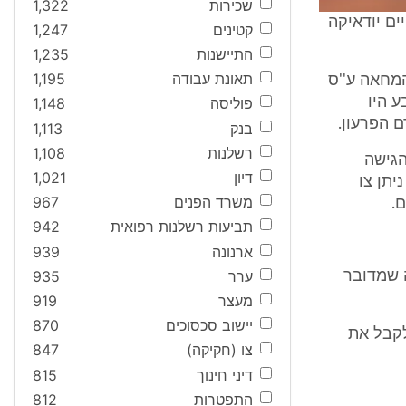
שכירות
1,322
ים יודאיקה
קטינים
1,247
התיישנות
1,235
תאונת עבודה
1,195
מחאות הינו 24.02.12 (ההמחאה ע''ס 20,000 ₪), 17.05.12 (המחאה ע''ס
צל התובע היו
פוליסה
1,148
בנק
1,113
רשלנות
1,108
א כובדו על ידי הבנק הנמשך, ובהמשך, בחודש פברואר 2012 הגישה
דיון
1,021
רה (וחברות קשורות) בקשה להקפאת הליכים. בחודש ספטמבר 2012 ניתן צו
משרד הפנים
967
.
תביעות רשלנות רפואית
942
ארנונה
939
ערר
935
 שמדובר
מעצר
919
יישוב סכסוכים
870
לקבל את
צו (חקיקה)
847
דיני חינוך
815
התפטרות
812