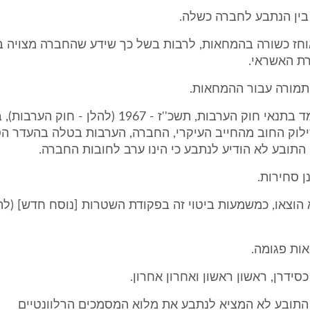
בין הנתבע לחברה כשלה.
אוחז כשורה בהמחאות, לרבות בשל כך שידע שהחברה מצויה ב
ת האשראי.
תמורה עבור ההמחאות.
התובע לא עמד בתנאי חוק הערבות, תשכ''ז - 1967 (להלן
לוק החוב מהחייב העיקרי, החברה, הערבות בטלה בהעדר ה
י התובע לא הודיע לנתבע כי הינו ערב לחובות החברה.
 סחירות.
וצאו, כמשמעות ביטוי זה בפקודת השטרות [נוסח חדש] (להל
ת פגומה.
סידרן, ראשון ראשון ואחרון אחרון.
התובע לא המציא לנתבע את מלוא המסמכים הרלוונטיים