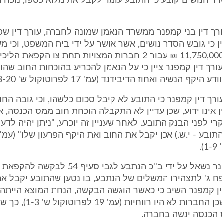
סדר הנושים קובע כי התובע עומד לקבל את מלוא כספו, נוכח ה
ורך דין בני קמפנר ממשרד הנאמן שמונה לחברה, עורך דין שפי
ין כי גובש הסדר נושים, אשר אושר על ידי בית המשפט, וכי מ
אמור לשלם 11,750,000 ₪ עבור 2 חברות המצויות תחת צו הקפא
יקף הנשיה ואחוז הדיבידנד (עמ' 17 לפרוטוקול ש' 13-20).
ורך דין קמפנר כי התובע לא קיבל סכום כלשהו, וכי גובה החו
ן אינו ידוע, שכן עדיין לא התקבלה הוכחת חוב ממס הכנסה, א
קרי לפני הבנק התובע. לאחר שעניין זה יוכרע, "ניתן יהיה לד
.
עורך דין קמפנר נשאל על ידי ב''כ הנתבע לגבי סעיף 54 
ח ג' לתצהירו המשלים של הנתבע, בו נטען שהתובע יקבל את
ין קמפנר השיב כי כאשר הוגשה הבקשה, הנחת המוצא הייתה
חבות במס, שכן החברות לא היו רו
 הכנסה ינשה בחברה.