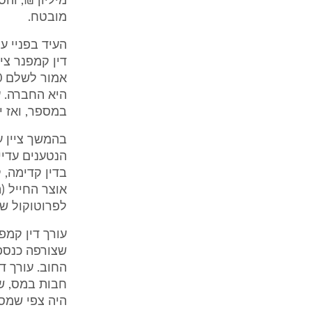
מיליון ₪, וה
מובטח.
העיד בפניי ע
דין קמפנר צי
במספר, ואז יוודע ה
בהמשך ציין ע
הנטענים עדיי
בדין קדימה, 
לפרוטוקול ש' 1-9)
שצורפה כנספ
החוב. עורך ד
היה צפי שמס