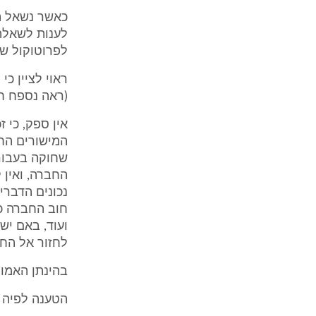
כאשר נשאל הא
לפרוטוקול ש' 6-9)
(ראה נספח ח'
אין ספק, כי 
המישורים הח
שחוקה בעבור 
החברה, ואין 
נכונים הדברי
חוב החברה כל
ועוד, באם יש
לחזור אל החב
בהינתן האמור
הטענה לפיה ה