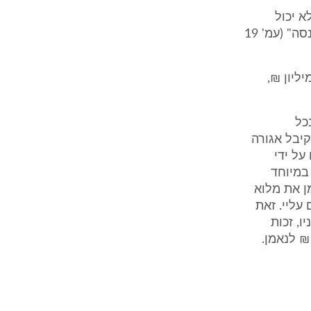
א יכול
לענות לשאלה הזאת. נקודת המוצא שלנו הייתה שלא יהיה תשלום למס הכנסה" (עמ' 19
ן כי תביעת החוב שהוגשה על ידי התובע לנאמן, עומדת על כ-1.5 מיליון ₪,
כל
יבל אגורה
על ידי
במיוחד
ן את מלוא
עליי. זאת
, זכות
₪ לנאמן.