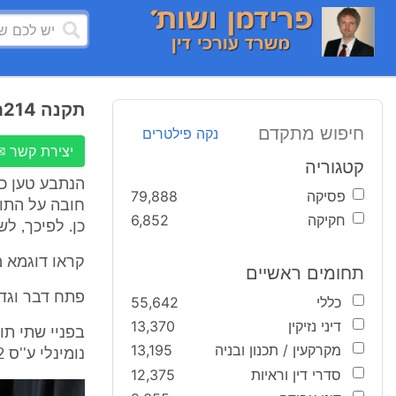
תקנה 214ח לתקנות סדר הדין האזרחי
חיפוש מתקדם
נקה פילטרים
יצירת קשר ✉
קטגוריה
פסיקה
79,888
חובה על התו
חקיקה
6,852
כן. לפיכך, ל
קראו דוגמא מהפסיקה בנ
תחומים ראשיים
פתח דבר וגד
כללי
55,642
דיני נזיקין
13,370
בפניי שתי תו
מקרקעין / תכנון ובניה
13,195
נומינלי ע''ס 73,172 ₪ (להלן - ההמחאות).
סדרי דין וראיות
12,375