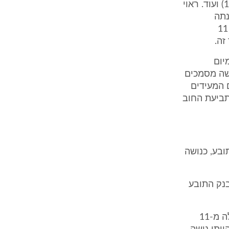
תביעות חוב, מסמכי הניכיון של ההמחאות, הסכם המסגרת עם החברה (ת/1) ועוד. ראוי
נתה
בתשובת ב"כ הנתבע בדיון, כי הפניה הגיעה אליו בבוקר דיון ההוכחות (עמ' 11
יום
ושה מסמכים
ואף הוגשו לתיק (ת/1), מסמכים המעידים
' (הנתונים התקבלו על ידי דפי החשבון שצורפו עד 10/12) ותביעת החוב
בע, כנושה
נק התובע
טענה זו לא הוכחה כלל. לשיטת הנתבע, במסגרת תיק הפירוק שולמו למעלה מ-11