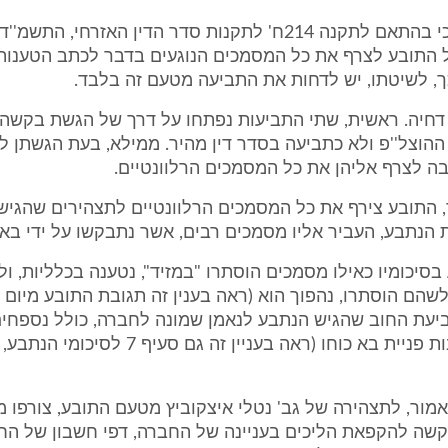
 התובע לצרף את כל המסמכים הנוגעים בדבר לכתב הטענות,
ך, לשיטתו, יש לדחות את התביעה מטעם זה בלבד.
 דחיה. ראשית, שתי התביעות נפתחו על דרך של הגשת בקשה 
וצל''פ ולא כתביעה בסדר דין מהיר. ממילא, בעת הגשתן ל
ה לצרף אליהן את כל המסמכים הרלוונטיים.
 התובע צירף את כל המסמכים הרלוונטיים לתצהירים שהגיש,
ות הנתבע, העביר אליו מסמכים רבים, אשר נתבקשו על ידי בא 
סיכומיו כאילו מסמכים הוסתרו "במזיד", נטענה בכלליות, ו
יעת החוב שהגיש הנתבע לנאמן שמונה לחברה, כולל נספחים
לנתבע בעקבות פניית בא כוחו (ראה בעניין זה גם סעי
מור, לתצהירה של גב' נטלי איצקוביץ מטעם התובע, צורפו 
קשה להקפאת הליכים בעניינה של החברה, דפי חשבון של הח