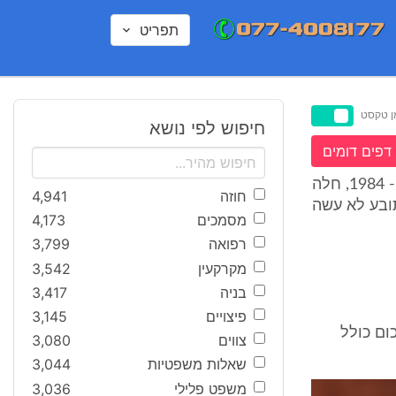
תפריט
ן טקסט
חיפוש לפי נושא
דפים דומים
הנתבע טען כי בהתאם לתקנה 214ח' לתקנות סדר הדין האזרחי, התשמ''ד - 1984, חלה
חוזה
4,941
ובע לא עשה
מסמכים
4,173
רפואה
3,799
מקרקעין
3,542
בניה
3,417
פיצויים
3,145
ום כולל
צווים
3,080
שאלות משפטיות
3,044
משפט פלילי
3,036