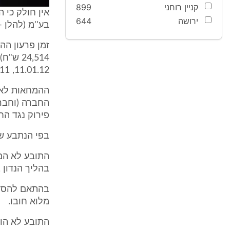
קניין רוחני
899
אין חולק כי 
ירושה
644
בע''מ (להלן 
11.01.12, 24.11.11 ו-28.11.11, בהתאמה, קרי ארבעה - שישה חודשים טרם הפרעון.
פירוק נגד הח
בפי הנתבע של
התובע לא המ
בהליך הנדון 
בהתאם להסדר
מלוא חובו.
התובע לא הוכ