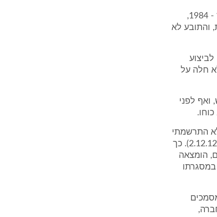
טוען הנתבע כי בהתאם לתקנה 214ח' לתקנות סדר הדין האזרחי, התשמ''ד - 1984,
 והתובע לא
לביצוע
א חלה על
 ואף לפני
כוחו.
לא התרשמתי
כי מסמכים כלשהם הוסתרו, נהפוך הוא (ראה בענין זה תגובת התובע מיום 2.12.12). כך
, הומצאה
ף 7 לסיכומי הנתבע, במסגרתו
מסמכים
ברה,