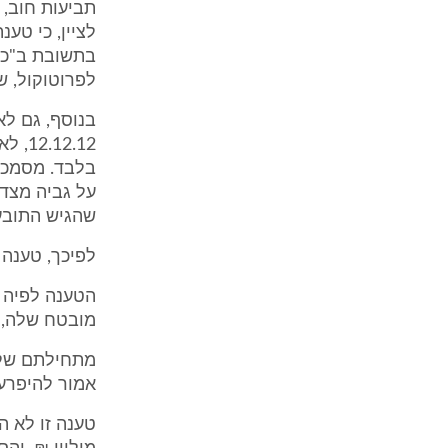
לציין, כי טע
לפרוטוקול, ש' 9). למצער, לא הוכח שהגנת הנתבע נפגעה כהוא זה ב
בנוסף, גם לא
2.12
שהגיש התובע
לפיכך, טענה ז
הטענה לפיה 
מובטח שלה, 
מתחילתם של 
אמור להיפרע