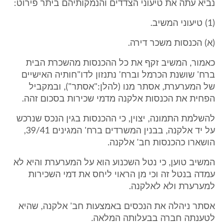
נביא עתה את טיעוני הצדדים והנמקותיהם ביתר פירוט:
(1) טיעוני המשיב.
(א) הכנסות משכר דירה.
כאמור, המשיב זקף את כל ההכנסות מהשכרת הבית
ברח' שושנת הכרמל וברח' נתנזון לדו"חותיה האישיים
של המערערת, אסתר מנו (להלן:"אסתר"), ובמקביל
הפחית את הכנסות אלקנה מדמי שכירות בסכום זהה.
להשלמת התמונה, יצוין, כי ההכנסות בגין הנכס שנרכש
על יד אלקנה, בבנין המשרדים ברח' המגינים 39/41,
הושארו כהכנסות חב' אלקנה.
המשיב טוען, כי נטל השכנוע הוא על המערערת והיא לא
עמדה בנטל זה וכי מן הראוי ליחס את דמי השכירות
למערערת ולא לאלקנה.
אסתר ניהלה את הנכסים באמצעות חב' אלקנה, שהיא
לטענתה חברה בבעלותה המלאה.