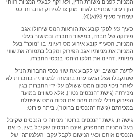
המניות לפנים משורת הדין, ולא זקף לבעלי המניות רווחי
הון רעיוני שנתיים לאחר מתן צו לפירוק החברות, כפ
שמתיר סעיף 93(א)(4).
סעיף 93 לפק' קובע את הוראות המס שיחולו אגב
פירוקה של חברה, במישור החברה ובמישור בעלי
המניות. הסעיף קובע אירוע מס רעיוני, בו "מוכר" בעל
המניות את מניותיו אגב הפירוק ומקבל בתמורה את שווי
מניותיו, דהיינו את חלקו היחסי בנכסי החברה.
לדעת המשיב, יש לקבוע את שווי נכסי החברות הנ"ל
שנתקבלו אצל המערערת בתמורה למניותיה בחברות לא
לאחר ניכוי סכום המס ששולם על-ידי החברות בגין
מכירתה (גישת "הנכסים נטו"), אלא כשווים במועד
הפירוק מבלי לנכות מהם את סכום המס שישתלם
במכירתם (גישת "הנכסים ברוטו"). ביתר פירוט:
גישה זו, גישת "הנכסים ברוטו" מניחה כי הנכסים שקיבל
בעל המניות מהמפרק, אינם הנכסים שקיבל בעין, כי אם
הנכסים אותם זכאי הנישום לקבל עקב "העלמותה" של