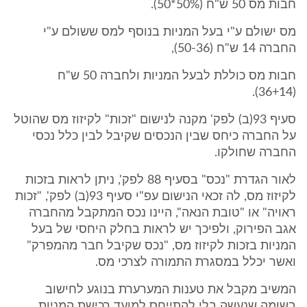
חבות מס 50 ש"ח (50%*50).
מס ישולם ע"י בעל המניות בנוסף למס ששולם ע"י
החברה 14 ש"ח (50-36),
חבות מס כוללת לבעל המניות ולחברה 50 ש"ח
(36+14).
סעיף 93(ב) לפק' מקנה לנישום "זכות" לקיזוז מס שהוטל
על החברה כיחס שבין הנכסים שקיבל לבין כלל נכסי
החברה שחולקו.
לאור הגדרת "נכס" בסעיף 88 לפק', ניתן לראות בזכות
לקיזוז מס, לה זכאי הנישום עפ"י סעיף 93(ב) לפק', "זכות
ראויה" או "טובת הנאה", היינו נכס המתקבל מהחברה
אגב הפירוק, ולפיכך יש לראות בחלק היחסי של בעל
המניות בזכות לקיזוז מס, "נכס שקיבל חבר מהמפרק"
ואשר יכלל במסגרת התמורה לצרכי מס.
המשיב מקבל את טענות המערערת בנוגע לחישוב
בשומה שנעשה בלי להתייחס למועד רכישת המניות