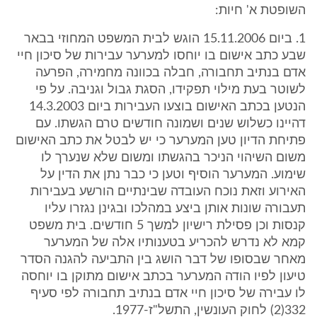
השופטת א' חיות:
1. ביום 15.11.2006 הוגש לבית המשפט המחוזי בבאר
שבע כתב אישום בו יוחסו למערער עבירות של סיכון חיי
אדם בנתיב תחבורה, חבלה בכוונה מחמירה, הפרעה
לשוטר בעת מילוי תפקידו, הסגת גבול וגניבה. על פי
הנטען בכתב האישום בוצעו העבירות ביום 14.3.2003
דהיינו כשלוש שנים ושמונה חודשים טרם הגשתו. עם
פתיחת הדיון טען המערער כי יש לבטל את כתב האישום
משום השיהוי הניכר בהגשתו ומשום שלא שנערך לו
שימוע. המערער הוסיף וטען כי כבר נתן את הדין על
האירוע וזאת נוכח העובדה שבינתיים הורשע בעבירות
תעבורה שונות אותן ביצע במהלכו ובגינן נגזרו עליו
קנסות וכן פסילת רישיון למשך 5 חודשים. בית משפט
קמא לא נדרש להכריע בטענותיו אלה של המערער
מאחר שבסופו של דבר הושג בין התביעה להגנה הסדר
טיעון לפיו הודה המערער בכתב אישום מתוקן בו יוחסה
לו עבירה של סיכון חיי אדם בנתיב תחבורה לפי סעיף
332(2) לחוק העונשין, התשל"ז-1977.