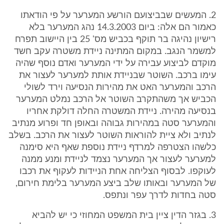
2. המעשים שבביצועם הורשע המערער על פי הודאתו
כאמור הם אלה: ביום 14.3.2003 נהג המערער בלא
רישיון נהיגה בר תוקף בכביש מס' 25 בין היישוב תפרח
למשמר הנגב. במקום המתינה ניידת משטרה עקב חשד
מוקדם לביצוע עבירה על ידי המערער ואדם נוסף שהיה
עימו ברכב. השוטר שבניידת אותת למערער לעצור את
הרכב והמערער האט את מהירות הנסיעה וירד לשולי
הכביש אך משהתקרב השוטר אל הרכב נמלט המערער
בנסיעה מהירה. ניידת המשטרה החלה דולקת אחריו
והמערער סטה במהירות גבוהה ובאופן חד ופרוע מנתיב
לנתיב ולא ציית להוראות השוטר לעצור את הרכב. בשלב
כלשהו הצטרפה למרדף ניידת נוספת שאף היא סימנה
למערער לעצור אך המערער נצמד לניידת ומנע ממנה
לעוקפו. לבסוף הצליחה אחת הניידות לעקוף את רכבו
של המערער ובאותו שלב ביצע המערער בלימת חירום,
סטה בחדות לדרך עפר ונתפס.
3. בגזר הדין ציין בית המשפט המחוזי כי יש להביא