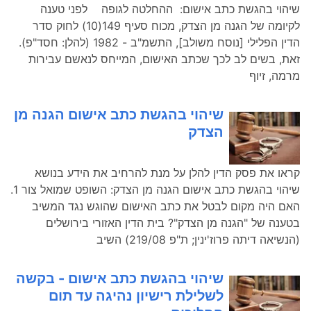
שיהוי בהגשת כתב אישום: ההחלטה לגופה לפני טענה
לקיומה של הגנה מן הצדק, מכוח סעיף 149(10) לחוק סדר
הדין הפלילי [נוסח משולב], התשמ"ב - 1982 (להלן: חסד"פ).
זאת, בשים לב לכך שכתב האישום, המייחס לנאשם עבירות
מרמה, זיוף
שיהוי בהגשת כתב אישום הגנה מן
הצדק
קראו את פסק הדין להלן על מנת להרחיב את הידע בנושא
שיהוי בהגשת כתב אישום הגנה מן הצדק: השופט שמואל צור 1.
האם היה מקום לבטל את כתב האישום שהוגש נגד המשיב
בטענה של "הגנה מן הצדק"? בית הדין האזורי בירושלים
(הנשיאה דיתה פרוז'ינין; ת"פ 219/08) השיב
שיהוי בהגשת כתב אישום - בקשה
לשלילת רישיון נהיגה עד תום