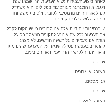
לאחר ביצוע העבירות נשוא הערעור, הרי שמאז שנת
2004 אין המערער מעורב עוד בפלילים והוא משתדל
לנהל אורח חיים נורמטיבי לטובתו ולטובת משפחתו
המונה שלושה ילדים קטינים.
7. בנסיבות ייחודיות אלה אנו סבורים כי יש מקום לקבל
את הערעור ככל שהוא נוגע לתקופת המאסר בפועל
אותה אנו מעמידים על תשעה חודשים. לא מצאנו
להתערב בעונש הפסילה שנגזר על המערער שהינו מתון
וראוי. יתר חלקי גזר הדין יעמדו אף הם בעינם.
ש ו פ ט ת
השופט א' גרוניס:
אני מסכים.
ש ו פ ט
השופט י' אלון: