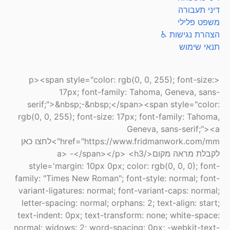
דיני תעבורה
משפט פלילי
הצהרת נגישות ♿
תנאי שימוש
<p><span style="color: rgb(0, 0, 255); font-size:
17px; font-family: Tahoma, Geneva, sans-
serif;">&nbsp;-&nbsp;</span><span style="color:
rgb(0, 0, 255); font-size: 17px; font-family: Tahoma,
Geneva, sans-serif;"><a
href="https://www.fridmanwork.com/mm">לחצו כאן
לקבלת מראה מקום</a> -</span></p> <h3
style='margin: 10px 0px; color: rgb(0, 0, 0); font-
family: "Times New Roman"; font-style: normal; font-
variant-ligatures: normal; font-variant-caps: normal;
letter-spacing: normal; orphans: 2; text-align: start;
text-indent: 0px; text-transform: none; white-space:
normal; widows: 2; word-spacing: 0px; -webkit-text-