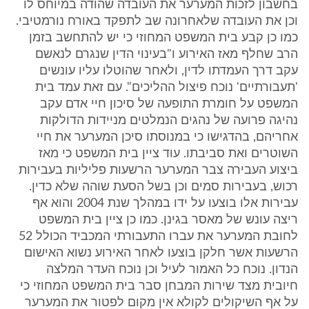
בחשבון לזכות המערער את העובדה שהודה במיוחס לו
וכן את העובדה שלאחרונה שב לתפקד באורח נורמטיבי.
כמו כן קבע בית המשפט המחוזי כי יש להתחשב בזמן
הרב שחלף מאז האירוע ו"בעינוי הדין שנגרם לנאשם
עקב דרך העמדתו לדין, ולאחר שהוטלו עליו עונשים
'תעבורתיים' נוכח פיצול ההליכים". עם זאת עמד בית
המשפט על חומרת התופעה של סיכון חיי אדם עקב
נהיגה פרועה של נהגים הנמלטים מניידות הדולקות
אחריהם, בהדגישו כי במנוסתו סיכן המערער את חיי
השוטרים ואת סביבתו. עוד ציין בית המשפט כי מאז
ביצוע העבירה צבר המערער הרשעות פליליות בעבירות
רכוש, בעבירות סמים וכן בשל הסעת שוהה שלא כדין.
עבירות אלו בוצעו על ידו במהלך שנת 2004 והוא אף
ריצה עונש של מאסר בגינן. כמו כן ציין בית המשפט
לחובת המערער את עברו התעבורתי המכביד הכולל 52
הרשעות אשר חלקן בוצעו לאחר האירוע נשוא האישום
הנדון. נוכח כל האמור לעיל וכן נוכח העדר המלצה
חיובית מצד שירות המבחן סבר בית המשפט המחוזי כי
על אף השיקולים לקולא אין מקום לפטור את המערער