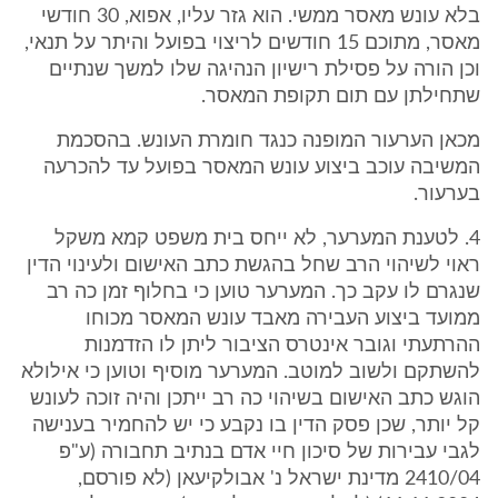
בלא עונש מאסר ממשי. הוא גזר עליו, אפוא, 30 חודשי
מאסר, מתוכם 15 חודשים לריצוי בפועל והיתר על תנאי,
וכן הורה על פסילת רישיון הנהיגה שלו למשך שנתיים
שתחילתן עם תום תקופת המאסר.
מכאן הערעור המופנה כנגד חומרת העונש. בהסכמת
המשיבה עוכב ביצוע עונש המאסר בפועל עד להכרעה
בערעור.
4. לטענת המערער, לא ייחס בית משפט קמא משקל
ראוי לשיהוי הרב שחל בהגשת כתב האישום ולעינוי הדין
שנגרם לו עקב כך. המערער טוען כי בחלוף זמן כה רב
ממועד ביצוע העבירה מאבד עונש המאסר מכוחו
ההרתעתי וגובר אינטרס הציבור ליתן לו הזדמנות
להשתקם ולשוב למוטב. המערער מוסיף וטוען כי אילולא
הוגש כתב האישום בשיהוי כה רב ייתכן והיה זוכה לעונש
קל יותר, שכן פסק הדין בו נקבע כי יש להחמיר בענישה
לגבי עבירות של סיכון חיי אדם בנתיב תחבורה (ע"פ
2410/04 מדינת ישראל נ' אבולקיעאן (לא פורסם,