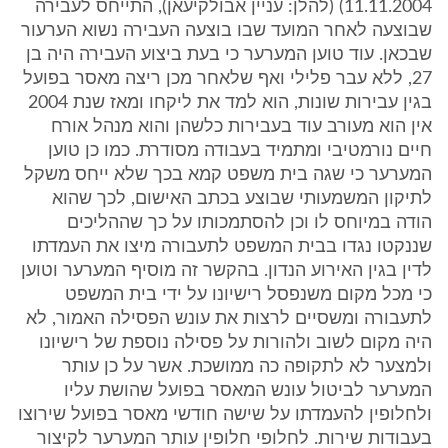
11.11.2004) (להלן: עניין אבולקיעאן), התייחס לעבירה
שבוצעה לאחר המועד שבו בוצעה העבירה נשוא הערעור
שבכאן. עוד טוען המערער כי בעת ביצוע העבירה היה בן
27, ללא עבר פלילי ואף שלאחר מכן ריצה מאסר בפועל
בגין עבירות שונות, הוא למד את ליקחו ומאז שנת 2004
אין הוא מעורב עוד בעבירות כלשהן והוא מנהל אורח
חיים נורמטיבי ומתמיד בעבודה מסודרת. כמו כן טוען
המערער כי שגה בית משפט קמא בכך שלא ייחס משקל
לתיקון המשמעותי שבוצע בכתב האישום, לכך שהוא
הודה במיוחס לו וכן להסתמכותו על כך שההליכים
שננקטו נגדו בבית המשפט לתעבורה מיצו את העמדתו
לדין בגין האירוע הנדון. בהקשר זה מוסיף המערער וטוען
כי מכל מקום משנפסל רישיונו על ידי בית המשפט
לתעבורה ומשסיים לרצות את עונש הפסילה האמור, לא
היה מקום לשוב ולהורות על פסילה נוספת של רישיונו
ולמצער לא לתקופה כה ממושכת. אשר על כן עותר
המערער לביטול עונש המאסר בפועל שהושת עליו
ולחלופין להעמדתו על שישה חודשי מאסר בפועל שירוצו
בעבודות שירות. לחלופי חלופין עותר המערער לקיצור