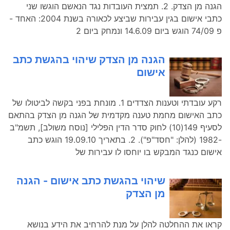
הגנה מן הצדק. 2. תמצית העובדות נגד הנאשם הוגשו שני
כתבי אישום בגין עבירות שביצע לכאורה בשנת 2004: האחד -
פ 74/09 הוגש ביום 14.6.09 ונמחק ביום 2
הגנה מן הצדק שיהוי בהגשת כתב
אישום
רקע עובדתי וטענות הצדדים 1. מונחת בפני בקשה לביטולו של
כתב האישום מחמת טענה מקדמית של הגנה מן הצדק בהתאם
לסעיף 149(10) לחוק סדר הדין הפלילי [נוסח משולב], תשמ"ב
-1982 (להלן: "חסד"פ"). 2. בתאריך 19.09.10 הוגש כתב
אישום כנגד המבקש בו יוחסו לו עבירות של
שיהוי בהגשת כתב אישום - הגנה
מן הצדק
קראו את ההחלטה להלן על מנת להרחיב את הידע בנושא