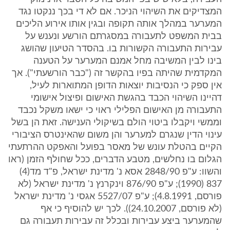
המצדיקים את השיהוי הניכר. אם לא די בכך ננקטו נגד
המערער במהלך אותה תקופה ובגין אותו אירוע הליכים
בבית המשפט לתעבורה במסגרתם הורשע ונענש על
עבירות התעבורה הקשורות בו. בהסדר הטיעון שהושג
בינו לבין המשיבה מחל אמנם המערער על הטענה
המקדמית שהיתה בפיו בהקשר זה ("כבר הורשעתי"). אך
אין ספק כי הנסיבות יוצאות הדופן המתוארות לעיל,
דהיינו השיהוי הכבד בהגשת האישום ופיצול אישומי
התעבורה מן האישום הפלילי ראוי כי ישאו משקל נכבד
וממשי ויקבלו ביטוי הולם בשיקולי הענישה. זאת הן בשל
עינוי הדין שנגרם למערער והן משום שהאינטרס הציבורי
הקיים בהטלת עונש של מאסר בפועל והאפקט ההרתעתי
הגלום בו נחלשים, מטבע הדברים, ככל שחולף הזמן (ראו
והשוו: ע"פ 2848/90 אסא נ' מדינת ישראל, פ"ד מד(4)
837 (1990); ע"פ 876/90 וינקרנץ נ' מדינת ישראל (לא
פורסם, 4.8.1991); ע"פ 5527/07 אגסי נ' מדינת ישראל
(לא פורסם, 24.10.2007)). לכך יש להוסיף כי אף
שהמערער ביצע עבירות ובכלל זה עבירות תעבורה גם