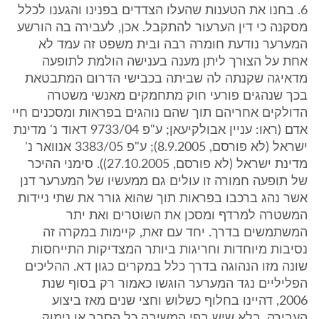
6. בחנו את הטענות שהעלו הצדדים בפנינו והגענו לכלל
מסקנה כי דין הערעור להתקבל. אכן, לעבירה בה הורשע
המערער נודעת חומרה רבה ובית משפט זה עמד לא
אחת על הצורך ליתן מענה בענישה הולמת לתופעה
מדאיגה שקנתה לה שביתה בכבישי הדרום המתבטאת
בכך שנהגים פורעי חוק מתחמקים מאנשי משטרה
הדולקים אחריהם תוך שהם נוהגים בפראות ומסכנים חיי
אדם (ראו: עניין אבולקיעאן; ע"פ 9733/04 דאוד נ' מדינת
ישראל (לא פורסם, 8.9.2005); ע"פ 3383/05 אנוואר נ'
מדינת ישראל (לא פורסם, 27.10.2005)). סימני ההיכר
של תופעה חמורה זו עולים גם ממעשיו של המערער דנן
אשר נהג ברכבו בפראות תוך שהוא גורר את שתי ניידות
המשטרה למרדף ומסכן את השוטרים ואת יתר
המשתמשים בדרך. יחד עם זאת, קיימות במקרה זה
נסיבות מיוחדות וחריגות ביותר המצדיקות התייחסות
שונה מזו הנהוגה בדרך כלל במקרים כגון דא. ההליכים
הפליליים נגד המערער הוגשו כאמור רק בסוף שנת
2006, דהיינו בחלוף כשלוש וחצי שנים מאז ביצוע
העבירה, בלא שיש בפי המשיבה כל הסבר או נימוק