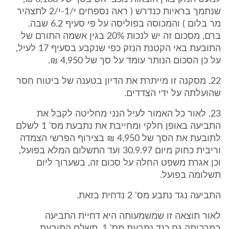
שנתמך בראיות כנדרש ( ראה נספחים י/1-י/2 לתצהיר
מר בלום ) והמכוסה בפוליסה על פי סעיף 6.2 שבה.
ברם, מסכום זה יש לנכות 20% בגין אשמה התורם של
התובעת באי הקטנת הנזק כפי שנקבע בסעיף 17 לעיל,
על כן הסכום הנותר עומד על סך של 4,950 ₪.
22. מסקנה זו מייתרת את הדיון בטענה של ביטוח חסר
שהועלתה על ידי הצדדים.
23. לאור כל האמור לעיל הנני מחליטה לקבל את
התביעה באופן חלקי ומחייבת את נתבעת מס' 1 לשלם
לתובעת את הסך של 4,950 ₪ בצירוף הפרשי הצמדה
וריבית כחוק מיום 30.9.97 ועד התשלום המלא בפועל,
וכן אגרת משפט החלה על סכום זה, בשערוך ליום
תשלומה בפועל.
התביעה נגד נתבע מס' 2 נדחית בזאת.
לאור תוצאה זו שמשמעותה היא דחיית התביעה
במרביתה גם כנד נתבעת מס' 1, תשלם התובעת