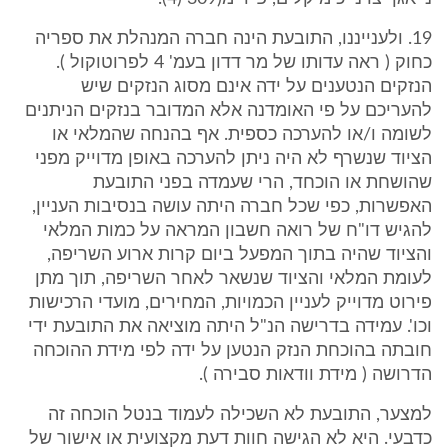
19. ולענייננו, התובעת הינה חברה המנהלת את ספריה
כחוק ( ראה עדותו של מר דדון בעמ' 4 לפרוטוקול ).
הנזקים הנטענים על ידה אינם מסוג הנזקים שיש
להעריכם על פי האומדנה אלא המדובר בנזקים הניתנים
לשומה ו/או להערכה כספית. אף בהנחה שהמלאי או
הציוד שנשרף לא היה ניתן להערכה באופן מדוייק מפני
שהושחת או הוכחד, הרי שעמדה בפני התובעת
האפשרות, כפי שכל חברה היתה עושה בנסיבות העניין,
להגיש דו"ח של רואה חשבון המראה על כמות המלאי
והציוד שהיה בתוך המפעל ביום קרות ארוע השריפה,
לעומת המלאי והציוד שנשאר לאחר השריפה, תוך מתן
פירוט מדוייק לעניין הכמויות, המחירים, מועדי הרכישות
וכו'. עמידה בדרישה הנ"ל היתה מוציאה את התובעת ידי
חובתה בהוכחת הנזק הנטען על ידה לפי מידת ההוכחה
הדרושה ( מידת וודאות סבירה ).
למצער, התובעת לא השכילה לעמוד בנטל הוכחה זה
כדבעי. היא לא הגישה חוות דעת מקצועית או אישור של