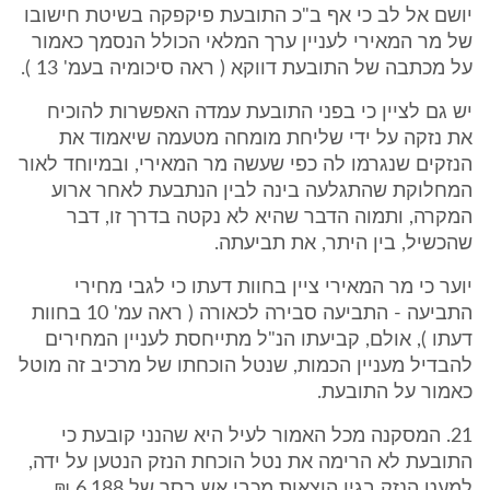
יושם אל לב כי אף ב"כ התובעת פיקפקה בשיטת חישובו
של מר המאירי לעניין ערך המלאי הכולל הנסמך כאמור
על מכתבה של התובעת דווקא ( ראה סיכומיה בעמ' 13 ).
יש גם לציין כי בפני התובעת עמדה האפשרות להוכיח
את נזקה על ידי שליחת מומחה מטעמה שיאמוד את
הנזקים שנגרמו לה כפי שעשה מר המאירי, ובמיוחד לאור
המחלוקת שהתגלעה בינה לבין הנתבעת לאחר ארוע
המקרה, ותמוה הדבר שהיא לא נקטה בדרך זו, דבר
שהכשיל, בין היתר, את תביעתה.
יוער כי מר המאירי ציין בחוות דעתו כי לגבי מחירי
התביעה - התביעה סבירה לכאורה ( ראה עמ' 10 בחוות
דעתו ), אולם, קביעתו הנ"ל מתייחסת לעניין המחירים
להבדיל מעניין הכמות, שנטל הוכחתו של מרכיב זה מוטל
כאמור על התובעת.
21. המסקנה מכל האמור לעיל היא שהנני קובעת כי
התובעת לא הרימה את נטל הוכחת הנזק הנטען על ידה,
למעט הנזק בגין הוצאות מכבי אש בסך של 6,188 ₪,