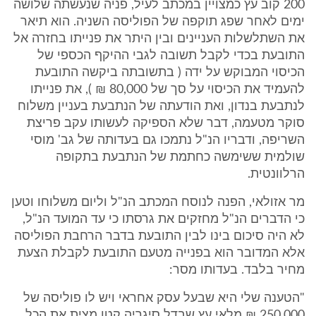
200 קוב עץ כמצויין במכתב לעיל, פניה שנעשתה שלושה
ימים לאחר שפג תוקפה של הפוליסה השניה. הוא תיאר
את השתלשלות העניינים ובין היתר את פנייתו בחזרה אל
התובעת בכדי לקבל תשובה לגבי ההיקף הכספי של
הכיסוי המבוקש על ידה ( בתשובתה ביקשה התובעת
להעמיד את הכיסוי על סך של 80,000 ₪ ), את פנייתו
לנתבעת בנדון, ואת הודעתה של הנתבעת בעניין משלוח
סוקר מטעמה, דבר שלא הספיקה לעשותו עקב פריצת
השריפה, ודבריו הנ"ל נתמכו גם בעדותה של גב' מוסי
שולמית ששימשה כחתמת של הנתבעת בתקופה
הרלוונטית.
מר אזולאי, הפנה לנוסח המכתב הנ"ל וליום משלוחו וטען
כי הדברים הנ"ל מחזקים את גרסתו כי עד המועד הנ"ל,
לא היה סיכום בינו לבין התובעת בדבר הרחבת הפוליסה
אלא המדובר הוא בפנייה מטעם התובעת לקבלת הצעת
מחיר בלבד. בעדותו מסר:
"הטענה שלי היא שבעל עסק אחראי ויש לו פוליסה של
250,000 ₪ מלאי עץ שבדל סיגריה קטן מצית את הכל,