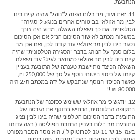
הנתבעת.
11. זאת ועוד, מר בלום הפנה ל"נוהג" שהיה קיים בינו
לבין מר אזולאי בביטוחים אחרים בנוגע ל"סגירה"
הטלפונית. אם כך נשאלת השאלה, מדוע היה צורך
במשלוח מכתב לאישור הסיכום הנ"ל אם אכן הסיכום
נסגר בינו לבין מר אזולאי עוד קודם לכן, ואם אכן מר
בלום סמך על הנוהג בדבר "הסגירה הטלפונית" שהיה
קיים בינו לבין מר אזולאי כמתואר לעיל? עוד נשאלת
השאלה הכיצד מתיישבת טענתה של התובעת בעניין
קיומו של כיסוי ביטוחי נוסף על סך של 250,000 ₪,
כאשר הכיסוי הנוסף שנתבקש על ידה במכתב ת/2 היה
80,000 ₪ !!
12. יודגש כי מר אזולאי ששימש כסוכנה של הנתבעת
בתקופה הרלוונטית, הכחיש בתוקף את הגרסה של
התובעת בדבר הסיכום הטלפוני שהיה בינו לבין נציג
התובעת מר בלום בעניין הרחבת הפוליסה ( ראה עדותו
בעמ' 15 ש' 10-11 לפרוטוקול ). הוא מסר הסבר מפורט
וענייני לגבי המקרים בהם "נסגרים" חוזי ביטוח