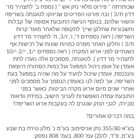
שכותרתה " פירוט מלאי נזק אש " ( נספח ב' לתצהיר מר
דדון ת/3 ) ובה פורטו הפריטים שניזוקו לטענתה בשריפה
והשווי שלהם. בנוסף הגישה התובעת אסופה של קבלות
וחשבוניות שחלקן שייך לתקופה שלאחר מועד קרות
השריפה ( ראה נספחים ד', ו', ז/3, ח' לתצהיר מר דדון
ת/3 ) וחלקן האחר מפרט כמויות שונות של רכישות אף
כשנתיים לפני ארוע המקרה ( ראה נספחים י/1, י/2-י/10
לתצהיר מר דדון ). לטענתה, מסמכים אלה נועדו לתת
אומדן על אופן ניהול המפעל ועל כמות הסחורה היוצאת
והנכנסת, אומדן שיכול להעיד על מה שהיה במפעל בעת
השריפה. אך למה לנו באומדן הנסמך על מסמכים לפני
ואחרי שנים מיום ארוע מקרה הביטוח, כאשר בפני
התובעת עמדה האפשרות לערוך חישוב, במידת וודאות
סבירה, לגבי הנזק שנגרם לה בעקבות ארוע השריפה?
במה דברים אמורים?
בע"א 355/80 נתן אניסימוב בע"מ נ' מלון טירת בת שבע
בע"מ, פ"ד, לה(2) עמ' 800, בעמ' 808 נפסק: