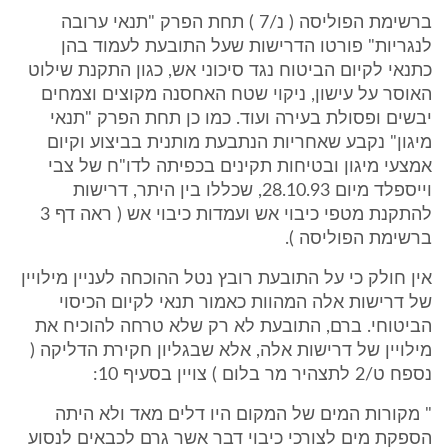
ברשימת הפוליסה ( נ/7 ) תחת הפרק "תנאי ערובה
לנגריות" פורטו הדרישות שעל התובעת לעמוד בהן
כתנאי לקיום הביטוח נגד סיכוני אש, כגון התקנת שילוט
האוסר על עישון, ניקוי שטח האחסנה מקוצים וצמחים
יבשים ופסולת בעירה ועוד. כמו כן תחת הפרק "תנאי
מיגון" נקבע שאחריות הנתבעת מותנית בביצוע וקיום
אמצעי מיגון ובטיחות תקינים בכפיתה לדו"ח של צבי
וייספלד מיום 28.10.93, שכללו בין היתר, דרישות
להתקנת מטפי כיבוי אש ועמדות כיבוי אש ( ראה דף 3
ברשימת הפוליסה ).
אין חולק כי על התובעת רובץ נטל ההוכחה לעניין מילויין
של דרישות אלה המהוות כאמור תנאי לקיום הכיסוי
הביטוחי. ברם, התובעת לא רק שלא טרחה להוכיח את
מילויין של דרישות אלה, אלא שבגליון חקירת הדליקה (
נספח ט/2 לתצהיר מר בלום ) צויין בסעיף 10:
" מקורות המים של המקום היו דלים מאד ולא היתה
הספקת מים לצורכי כיבוי דבר אשר גרם לכבאים לנסוע