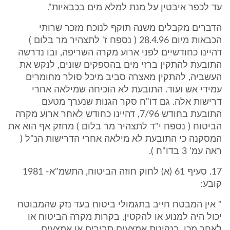
עד לכפר איבטין על מנת למלא מים בכבאיות".
הדברים מקבלים משנה תוקף לנוכח מזכר שרותי
הכבאות מיום 28.4.96 ( נספח ז' לתצהיר מר בלום )
דהיינו כחודשיים לפני ארוע מקרה השריפה, ובו נדרשה
התובעת להתקין ברזי מים בהספקים שונים, לנקש את
העשביה, להתקין מאצרה סביב מיכל סולר מחומרים
עמידי אש ועוד. התובעת לא הוכיחה שמילאה אחרי
דרישות אלה. גם דו"ח סקר הגנות שנערך מטעם
התובעת בחודש 7/96, דהיינו כחודש לאחר ארוע מקרה
הביטוח ( נספח י"ד לתצהיר מר בלום ) מחזק אף הוא את
המסקנה כי התובעת לא מילאה אחרי הדרישות הנ"ל (
ראה עמ' 3 בדו"ח ).
17. סעיף 61 (א) לחוק חוזה הביטוח, התשמ"א- 1981
קובע:
" אין המבטח חייב בתגמולי ביטוח בעד נזק שהמבוטח
יכול היה למנוע או להקטין, בקרות מקרה הביטוח או
לאחר מכן, בנקיטת אמצעים סבירים או אמצעים