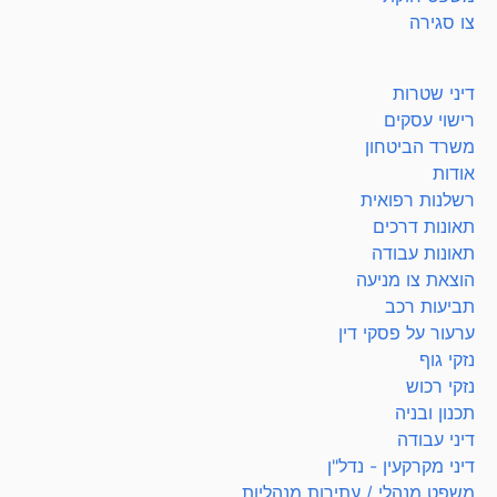
צו סגירה
דיני שטרות
רישוי עסקים
משרד הביטחון
אודות
רשלנות רפואית
תאונות דרכים
תאונות עבודה
הוצאת צו מניעה
תביעות רכב
ערעור על פסקי דין
נזקי גוף
נזקי רכוש
תכנון ובניה
דיני עבודה
דיני מקרקעין - נדל"ן
משפט מנהלי / עתירות מנהליות