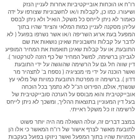
רו"ח או הוכחות אובייקטיביות אחרות לעניין הנזק
ושיעורו. כמו כן, לקבלות ו/או לחשבוניות שצורפו על ידה
כאמור לא ניתן לייחס כל משקל, הואיל ולא ניתן לבסס
עליהן מסקנה לעניין כמות המלאי והציוד שהיו בתוך
המפעל בעת ארוע השריפה ו/או אשר נשרפו בפועל ( לא
לדבר על קבלות וחשבוניות שאינן נושאות את שם
התובעת, או על קבלות שאינן תואמות את המחיר המופיע
לגביהן ברשימה, למשל המחיר של כף הזנה לטרקטור ).
דין שווה חל גם על הרשימה שהוגשה על ידי התובעת
ואשר הוכנה על ידי מי מנציגיה ( נספח ב' לתצהיר מר
דדון ). ברשימה זו מפרטת התובעת כמויות של מלאי עץ
שנשרף, אולם, הפירוט הנ"ל לא נתמך בכל הוכחה
אובייקטיבית והוא מבוסס על הערכה סובייקטיבית של
בעל דין המעוניין בתוצאות ההליך, ומשכך לא ניתן לייחס
לרשימה זו כל משקל ראייתי.
במצב דברים זה, עולה השאלה מה היה יותר פשוט
לתובעת מאשר לצרף אישור של רו"ח המאשר כי אלו הן
הכמויות שהיו בתוך המפעל ואשר ניזוקו בפועל בעקבות