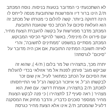
לא השתכנעתי כי המדובר בטעות בניסוח. נוסח המכתב
ת/2 הינו ברור דיו והפרשנות שהתובעת מנסה לייחס לו
הינה דחוקה ביותר. קשה להלום כי מטרתו של מכתב זה
הוא העלאת סיכום על הכתב כפי שטוענת התובעת.
המכתב מדבר מפורשות על בקשה להעברת הצעת מחיר,
עם פירוט ולו מינימלי, באשר להיקף הכיסוי המבוקש.
המכתב מסתיים במשפט "ממתינים לתשובה", והרי
לאיזה תשובה המתינה התובעת, אם אכן היה מדובר על
"סיכום" לגרסתה!
יתרה מכך, בתצהירו של מר בלום ( ת/4 ), שהוא זה
שביקש מגב' פורמן לפנות אל מר אזולאי בכדי להעלות
את הסיכום על הכתב כמתואר לעיל, אין שום זכר
לבקשתו הנ"ל. אי איזכור הבקשה הנ"ל ואי התייחסותו
למכתב ת/2 בתצהירו, אומרת דרשני. עם זאת, הוא
מצהיר ( ראה סעיף 17 לתצהירו ) כי פנה לבקש הצעות
מחיר ממספר סוכנים כדבריו, והדבר מחזק את המסקנה
דלעיל שהמכתב ת/2 אינו אלא הצעת מחיר כגרסת