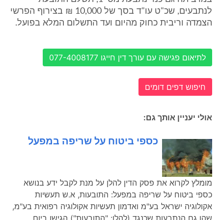
לנתבעים, שכ"ט עו"ד בסך של 10,000 ₪ בצירוף הפרשי
הצמדה וריבית כחוק מהיום ועד התשלום המלא בפועל.
לתיאום פגישה עם עורך דין חייגו 077-4008177
חיפוש דפים דומים
אולי יעניין אותך גם:
כספי ביטוח על שריפה במפעל
מומלץ לקרוא את פסק הדין להלן על מנת לקבל ידע בנושא
כספי ביטוח על שריפה במפעל: התובעות, א.ש תעשיות
אקולוגיה ישראל בע"מ ואדמון תעשיות אקולוגיה רפואית בע"מ,
שהן גם הנתבעות שכנגד (להלן: "התובעות") הגישו ביום