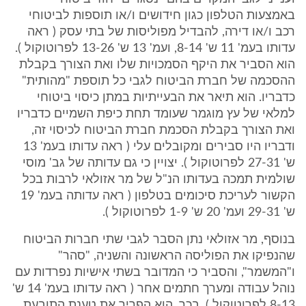
באמצעות הטלפון כגון חידושים ו/או תוספות לביטוחי
רכב ו/או דירה, להבדיל מפוליסות של בתי עסק ( ראה
עדותו בעמ' 11 ש' 8-14, ועמ' 13 ש' 13-26 לפרוטוקול ).
הוא הסביר את היקף הסמכויות שלו ואת הצורך בקבלת
ההסכמה של חברת הביטוח לגבי כל תוספת "מהותית"
כדבריו. הוא תיאר את הבעייתיות במתן כיסוי ביטוחי
למלאי של עץ מוגמר שעומד תחת כיפת השמיים כדבריו
ואת הצורך בקבלת הסכמת חברת הביטוח לכיסוי זה,
ודבריו היו סבירים ומקובלים עלי ( ראה עדותו בעמ' 13
ש' 27-31 לפרוטוקול ). יצויין כי גם עדותה של גב' מוסי
שולמית תמכה בעדותו הנ"ל של מר אזולאי לרבות בכל
הקשור לעריכת סיכומים בטלפון ( ראה עדותה בעמ' 19
ש' 29-31 ועמ' 20 ש' 1-9 לפרוטוקול ).
בנוסף, מר אזולאי נתן הסבר לגבי שתי חברות הביטוח
שהנפיקו את הפוליסה הראשונה והשניה, "סהר"
ו"המשמר", והסביר כי המדובר בשתי אישיות נפרדות עם
נוהל עבודה ומערך חתמים אחר ( ראה עדותו בעמ' 14 ש'
8-13 לפרוטוקול ). בכך, הוא הפריך את טענת התובעת