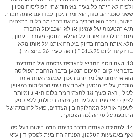
ולפיה לא היתה כל בעיה באיחוד שתי הפוליסות מכיוון
ששני סוכני הביטוח, הוא ומר תיכון, עבדו עם אותה חברת
ביטוח, ובכך הוא הפריך גם את דברי מר בלום בתצהירו
ת/4 "הטענות של שמעון אזולאי שכביכול החברה
מסרבת לבטח אותנו על המלאי הנוסף מעוררת גיחוך,
הלא אותה חברה בדיוק ביטחה אותנו על אותו מלא
בדיוק עד ליום 31.5.95 " ( ראה סעיף 26 בתצהירו).
13. טעם נוסף המביא להעדפת גרסתה של הנתבעת
בדבר אי קיום הסיכום הנטען בדבר הרחבת הפוליסה
הוא אי זימונו של מר יורם תיכון, שבעצה אחת איתו
הוסכם, על פי הנטען, לאחד את שתי הפוליסות כמצויין
לעיל ( ראה סעיף 18 לתצהיר מר בלום ת/4 ), ומיותר
לציין כי אי זימונו של עד זה, שהיה ביכולתו, ללא ספק,
לשפוך אור על המחלוקת בין הצדדים, פועל לחובתה של
התובעת על פי ההלכה הפסוקה.
14. לתמיכת טענתה בדבר כריתת חוזה ביטוח בעל פה
ואף באמצעות הטלפון, הפנתה התובעת לפסקי דין ע"א