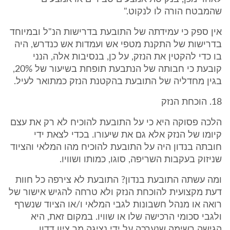
שהמבטח הורה לו לנקוט."
אין ספק כי עמידתה של התובעת בדרישות הנ"ל ובמיוחד
בדרישות של התקנת מטפי אש ועמדות אש כנדרש, היה
בו כדי להקטין את הנזק, על כן, בנסיבות אלה, הנני
קובעת כי חבותה של הנתבעת תופחת בשיעור של 20%,
בגין מחדליה של התובעת בהקטנת הנזק כמתואר לעיל.
18. הוכחת הנזק
הלכה פסוקה היא כי על התובעת להוכיח לא רק את עצם
קיומו של הנזק אלא גם את שיעורו. בכדי לצאת ידי
חובתה בנדון היה על התובעת להוכיח מהו המלאי והציוד
שניזוק בעקבות השריפה, סוגו, כמותו ושוויו.
ומה עשתה התובעת בנדון? התובעת לא צירפה כל חוות
דעת מקצועית להוכחת הנזק ולא טרחה להגיש אישור של
רואה או מנהל חשבונות לגבי המלאי ו/או הציוד שנשרף
ולגבי סכומי הרכישה שלו או שוויו. במקום זאת, היא
הגישה רשימה שנערכה על ידי נציגה מר ציון דדון