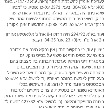
לעריכת אומדן להשלמת החסר (ראה: ע"א 711/72, בעמ'
400; ע"א 304/68, בעמ' 371). על-כן נפסק, כי "מכיון
שלא ניתן היה במקרה דנא להוכיח במדוייק את שיעור
הנזק, רשאי היה בית-המשפט המחוזי לעשות אמדן של
הנזק" (ע"א 525/74. בעמ' 288). ( ההדגשות אינן מקור )
ועוד בע"א 294/92 חיה דרוק ו-8 אח' נ' אליאסיאן אהרון
ו-2 אח', פ"ד מז(3), 23 ,עמ' 34-35, נקבע:
"יצויין עוד, כי בהקשר הנדון אין נפקא מינה אם מדובר
בפיצוי על בסיס חוזי או פיצוי על בסיס נזיקי. גם
במסגרת דיני הנזיקין נערכת ההבחנה בין מצבים בהם
הוכחת שיעור הנזק היא בעייתית, ובין מצבים בהם
ההוכחה מעשית ואף פשוטה, אך למרות זאת לא השכיל
בעל הדין לגבשה בחומר ראיותיו (ר' למשל: ע"א 525/74
אסבסטוס נ' פזגז, פ"ד ל (281 (3). השימוש בכלי
האומדנא נשמר גם בפסיקת פיצויים נזיקיים לנסיבות
בהן בלתי אפשרי או לפחות קשה להוכיח את שיעור הנזק
בצורה מדוייקת ומלאה. (ר' למשל: ע"א 427/82 "השתיל"
נ' אגן יצרני כימיקלים, פ"ד מ(309 (4).