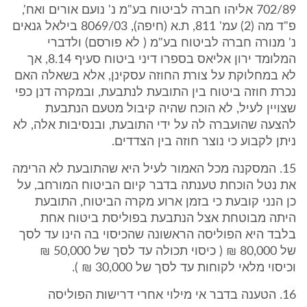
702/89 אליהו חברה לביטוח בע"מ נ' נועם אורים ואח',
פ"ד מה (2) עמ' 811, ת.א (חיפה), 8069/03 בילאל גנאים
נ' מנורה חברה לביטוח בע"מ ( לא פורסם) ולדברי
המלומד ירון אליאס בספרו דיני ביטוח סעיף 8.14, אך
לא במחלוקת על צורת החוזה עסקינן, אלא בשאלה האם
נכרת חוזה ביטוח בין התובעת לנתבעת, ובמקרה דנן כפי
שצויין לעיל, לא הוכח שהיה קיבול מטעם הנתבעת
להצעה שהועברה לה על ידי התובעת, ובנסיבות אלה, לא
ניתן לקבוע כי נוצר חוזה בין הצדדים.
15. המסקנה מכל האמור לעיל היא שהתובעת לא הרימה
את נטל הוכחת טענתה בדבר קיום הביטוח המורחב, על
כן הנני קובעת כי בזמן ארוע מקרה הביטוח, התובעת
היתה מבוטחת אצל הנתבעת בפוליסת ביטוח אחת
בלבד היא הפוליסה הראשונה שהכיסוי בה הינו עד לסך
של 80,000 ₪ ( כיסוי תכולה עד לסך של 50,000 ₪
וכיסוי מלאי לקוחות עד לסך של 30,000 ₪ ).
16. הטענה בדבר אי מילוי אחרי דרישות הפוליסה