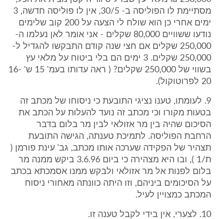
מסתיימת לו הפוליסה ב- 30/5, אין לו פוליסה חדשה, 3
ימים אחרי כן הוא שולח לי הצעה על 200 קוב שלימים
נודעו ששוויים 80,000 שקלים - אני אומר לאן נעלמו ה-
250,000 שקלים אם חצי שנה קודם התבקשו להגדיל ל-
250,000 שקלים. 3 ימים הם בלי ביטוח על מלאי עץ
בשווי של 250,000 שקלים? ( ראה עדותו בעמ' 15 ש' 16-
20 לפרוטוקול).
9. לעומתו, טענו נציגי התובעת כי ניסוחו של מכתב זה
בטעות מקורו וכי מכתב זה נועד להעלות על הכתב את
הסיכום שהיה בין מר אזולאי לבין מר בלום בדבר
הרחבת הפוליסה. לתמיכת טענתה, הגישה התובעת
תצהיר של הפקידה שערכה אותו מכתב, גב' עינת פורמן (
ת/1 ), ובו היא מצהירה כי ביום 3.6.96 ביקש ממנה מר
בלום לפנות אל מר אזולאי ולבקש ממנו אסמכתא בכתב
על הסיכומים ביניהם, וזו היתה כוונתה מאחורי ניסוח
המכתב כמצויין לעיל.
10. לצערי, אין בידי לקבל טענה זו.