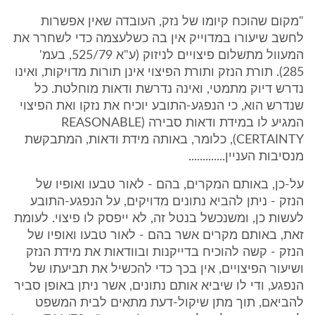
"מקום שהוכח קיומו של נזק, העובדה שאין אפשרות
לחשב שיעורו במדוייק אין בה כשלעצמה כדי לשחרר את
המעוול מתשלום פיצויים לניזוק (ע"א 525/79, בעמ'
285). תורת הנזק ותורת הפיצוי אינן תורות מדויקות, ואינו
נדרש דיוק מתמטי, ואינה נדרשת ודאות מוחלטת. כל
שנדרש הוא, כי הנפגע-התובע יוכיח את נזקו ואת הפיצוי
המגיע לו במידת ודאות סבירה (REASONABLE
CERTAINTY), כלומר, באותה מידת ודאות, המתבקשת
מנסיבות העניין.............
על-כן, באותם המקרים, בהם - לאור טבעו ואופיו של
הנזק - ניתן להביא נתונים מדויקים, על הנפגע-התובע
לעשות כן, ומשנכשל בנטל זה, לא ייפסק לו פיצוי. לעומת
זאת, באותם מקרים אשר בהם - לאור טבעו ואופיו של
הנזק - קשה להוכיח בדייקנות ובוודאות את מידת הנזק
ושיעור הפיצויים, אין בכך כדי להכשיל את תביעתו של
הנפגע, ודי לו שיביא אותם נתונים, אשר ניתן באופן סביר
להביאם, תוך מתן שיקול-דעת מתאים לבית המשפט