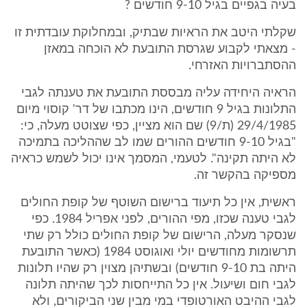
בעיה בגפיים בגיל 9-10 חודשים ?
שקלתי היטב את הראיות שבתיק, ובמחלוקת עובדתית זו
- מצאתי לקבוע שגרסת התובעת לא הוכחה במאזן
ההסתברויות האזרחי.
הראיה היחידה עליה מבססת התובעת את טענתה לגבי
התלונות בגיל 9 חודשים, הינו מכתבו של דר' קוסוי מיום
29/4/1985 (ת/9) שם הוא מציין, כפי שצוטט מעלה, כי:
"בגיל 9-10 חודשים ההורים שמו לב שההליכה בתמיכה
לא היתה תקינה". לטעמי, המסמך אינו יכול לשמש כראיה
מספיקה בהקשר זה.
ראשית, אין כל תיעוד ברישום השוטף של קופת החולים
לגבי טענה שכזו, מפי ההורים, לפני אפריל 1984. כפי
שנסקר מעלה, הרישום של קופת החולים כולל רק שתי
תרשומות מחודשים יולי ואוגוסט 1984 (כאשר התובעת
היתה בת 9-10 חודשים) ובשתיהן מצוין רק שהיו תלונות
לגבי חום ושיעול. אין כל התייחסות לכך שהיתה תלונה
לגבי ההיבט האורטופדי במי מבין שני הביקורים, ולא