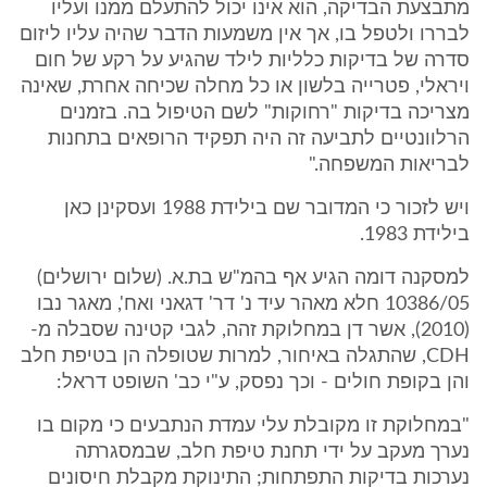
מתבצעת הבדיקה, הוא אינו יכול להתעלם ממנו ועליו
לבררו ולטפל בו, אך אין משמעות הדבר שהיה עליו ליזום
סדרה של בדיקות כלליות לילד שהגיע על רקע של חום
ויראלי, פטרייה בלשון או כל מחלה שכיחה אחרת, שאינה
מצריכה בדיקות "רחוקות" לשם הטיפול בה. בזמנים
הרלוונטיים לתביעה זה היה תפקיד הרופאים בתחנות
לבריאות המשפחה."
ויש לזכור כי המדובר שם בילידת 1988 ועסקינן כאן
בילידת 1983.
למסקנה דומה הגיע אף בהמ"ש בת.א. (שלום ירושלים)
10386/05 חלא מאהר עיד נ' דר' דגאני ואח', מאגר נבו
(2010), אשר דן במחלוקת זהה, לגבי קטינה שסבלה מ-
CDH, שהתגלה באיחור, למרות שטופלה הן בטיפת חלב
והן בקופת חולים - וכך נפסק, ע"י כב' השופט דראל:
"במחלוקת זו מקובלת עלי עמדת הנתבעים כי מקום בו
נערך מעקב על ידי תחנת טיפת חלב, שבמסגרתה
נערכות בדיקות התפתחות; התינוקת מקבלת חיסונים