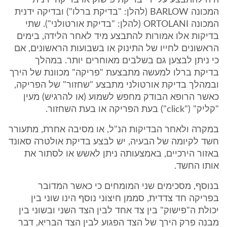
היה להתבצע על ידי בדיקת פישוק או בדיקה ידנית
המכונה BARLOW (להלן: "בדיקת ברלו") ובדיקה ידנית
המכונה ORTOLANI (להלן: "בדיקת אורטולני"). שתי
בדיקות אלו אמורות להתבצע מיד לאחר הלידה, בימים
הראשונים לחייו של התינוק או בשבועות הראשונים, אם
כי ניתן לבצען גם בשלבים מאוחרים יותר. במהלך
בדיקת ברלו למעשה מתבצעת "פריקה" מכוונת של הירך
ובמהלך בדיקת אורטולני מתבצע "שחזור" של הפריקה,
כאשר הרופא הבודק מחפש לשמוע (או להרגיש) מעין
"קליק" ("click") בעת הפריקה או בעת השחזור.
במקרה ולאחר הבדיקות הנ"ל, או מסיבה אחרת, מתעורר
חשד לקיומה של הבעיה, יש לבצע בדיקת אולטרה סאונד
באזור הירכיים, באמצעותה ניתן לאשש או לסתור את
אותו החשד.
בנוסף, מסכימים שני המומחים כי כאשר המדובר
בפריקה חד צדדית, סממן חיצוני נוסף הינו שוני בין
יכולת ה"פישוק" בין צד אחד לבין הצד השני ובשוני בין
מבנה פרק הירך של הצד הפגוע לבין הצד הבריא, דבר