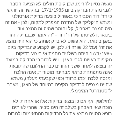
נעשה נסיון להרימו, שכן קופת חולים לא הציעה הסבר
לגבי מהות הבדיקה ביום 17/1/1985. בהקשר זה יודגש
כי דר' דוד הסביר כי באפריל בוצעה בדיקת אורטולני
ונשמע ה"קליק" של החזרת המפרק למקום, ולכן - אם זה
היה המצב באפריל, קל וחומר שהיה זה המצב עוד
בינואר, ולשיטתו של דר' דוד - "זה אומר שבבדיקה הזו
באגן בינואר, הוא פשוט לא בדק אותה, כי הוא היה מוצא
את זה" (עמ' 22 שורה 4). לכן, יש לקבוע שהבדיקה ביום
17/1/1985 היתה רשלנית מחמת אי ביצוע בדיקות
מקיפות ראויות לגבי האגן - ויש לזכור כי הבדיקה במועד
זה בוצעה לאחר ששני ההורים כבר התלוננו שהתובעת
אינה מתפתחת כראוי מבחינה מוטורית, אינה הולכת
ומנסה ללכת "כמו ברווז" (כפי שקבעתי מעלה), משמע,
שהיינו מצפים לבדיקה מקיפה במיוחד של האגן , מעבר
ל"סטנדרט" המינימלי.
לחילופין, אף אם כן בוצעו בדיקות אלו או אחרות, לא
הוכח שאי האבחון בשלב זה הינו סביר. שהרי לעיתים
רופא מסוים מבצע את כל הבדיקות המתאימות ולמרות