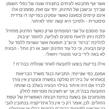
אשר אף מתבטא לעיתים בתצורה שונה של כפלי השומן
שבירך ובישבן של התינוק. יחד עם זאת, סממנים אלו
אינם קיימים (כמעט) כאשר עסקינן בפריקה דו צדדית
סימטרית - ולפיכך היא קשה יותר לאיתור.
עוד מוסכם על שני המומחים שרק כאשר התינוק מתחיל
ללכת ניתן לראות סימנים לצליעה, לחוסר יציבות,
להליכת "ברווז" וכיוצ"ב תופעות אשר עשויות ללמד על
קיום הבעיה, וכי כל עוד התינוק יושב או רק זוחל - הבעיה
לא באה לידי ביטוי מוטורי ויזואלי.
אילו בדיקות בוצעו לתובעת לאחר שנולדה בבה"ח ?
אמנם, כפי שציינתי, התביעה כנגד משרד הבריאות
(כאחראי על ביה"ח) סולקה בפשרה וכעקרון אין צורך
לברר אם היה איחור בגילוי הבעיה בשלב בו שהתה
התובעת בבה"ח, אך יש חשיבות מסויימת לחלק
מהנתונים גם בשעת בחינת חבותה האפשרית של קופת
החולים. לכן, אומר רק כי אין כל אינדיקציה בכתובין לגבי