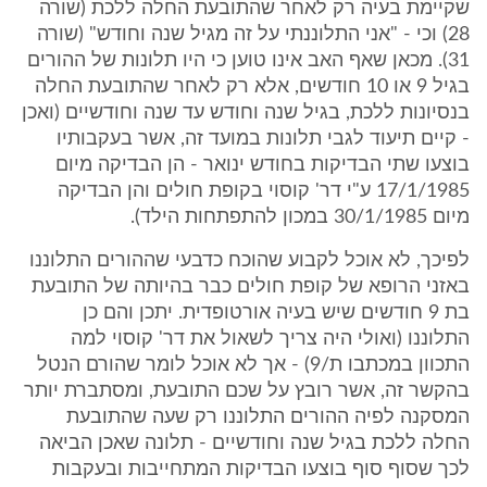
שקיימת בעיה רק לאחר שהתובעת החלה ללכת (שורה
28) וכי - "אני התלוננתי על זה מגיל שנה וחודש" (שורה
31). מכאן שאף האב אינו טוען כי היו תלונות של ההורים
בגיל 9 או 10 חודשים, אלא רק לאחר שהתובעת החלה
בנסיונות ללכת, בגיל שנה וחודש עד שנה וחודשיים (ואכן
- קיים תיעוד לגבי תלונות במועד זה, אשר בעקבותיו
בוצעו שתי הבדיקות בחודש ינואר - הן הבדיקה מיום
17/1/1985 ע"י דר' קוסוי בקופת חולים והן הבדיקה
מיום 30/1/1985 במכון להתפתחות הילד).
לפיכך, לא אוכל לקבוע שהוכח כדבעי שההורים התלוננו
באזני הרופא של קופת חולים כבר בהיותה של התובעת
בת 9 חודשים שיש בעיה אורטופדית. יתכן והם כן
התלוננו (ואולי היה צריך לשאול את דר' קוסוי למה
התכוון במכתבו ת/9) - אך לא אוכל לומר שהורם הנטל
בהקשר זה, אשר רובץ על שכם התובעת, ומסתברת יותר
המסקנה לפיה ההורים התלוננו רק שעה שהתובעת
החלה ללכת בגיל שנה וחודשיים - תלונה שאכן הביאה
לכך שסוף סוף בוצעו הבדיקות המתחייבות ובעקבות