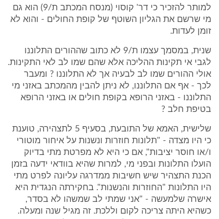
למותר להזכיר כי דר' קוסוי (מנסח המכתב ת/9) הוא גם
מי שרשם את הגליון השוטף של קופת החולים - והוא לא
זומן לעדות.
שנית, במסמך עצמו ת/9 לא כתוב שההורים התלוננו
לגבי אי תקינות ההליכה אלא שהם שמו לב לאי התקינות.
אולי ההורים שמו לב לבעיה אך לא התלוננו ? ומעבר
לכך - אף אם התלוננו, לא ניתן להבין מהמכתב באזני מי
התלוננו - באזני הרופא בקופת חולים או באזני הרופא
בטיפת חלב ?
שלישית, האמא של התובעת, בסעיף 5 לתצהירה, טוענת
כי היו מצדה - "תלונות חוזרות ונשנות על איחור מוטורי
ו/או חוסר יציבות", אם כי היא לא מפרטת מתי בדיוק
הועלו התלונות ובפני מי, למרות שהיא בוודאי ידעה בזמן
הכנת התצהיר שיש חשיבות ממדרגה עליונה לפרט מתי
היו התלונות "החוזרות והנשנות". בחקירתה הנגדית היא
אישרה שלמעשה - "אני שמתי לב שמשהו לא בסדר,
כשהיא היתה צריכה לקום וללכת. זה מגיל שנה ומעלה.