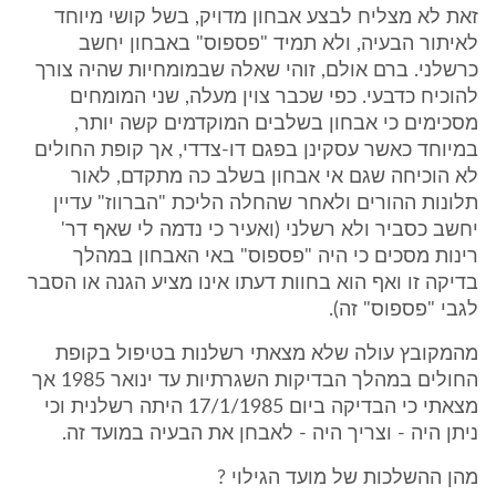
זאת לא מצליח לבצע אבחון מדויק, בשל קושי מיוחד
לאיתור הבעיה, ולא תמיד "פספוס" באבחון יחשב
כרשלני. ברם אולם, זוהי שאלה שבמומחיות שהיה צורך
להוכיח כדבעי. כפי שכבר צוין מעלה, שני המומחים
מסכימים כי אבחון בשלבים המוקדמים קשה יותר,
במיוחד כאשר עסקינן בפגם דו-צדדי, אך קופת החולים
לא הוכיחה שגם אי אבחון בשלב כה מתקדם, לאור
תלונות ההורים ולאחר שהחלה הליכת "הברווז" עדיין
יחשב כסביר ולא רשלני (ואעיר כי נדמה לי שאף דר'
רינות מסכים כי היה "פספוס" באי האבחון במהלך
בדיקה זו ואף הוא בחוות דעתו אינו מציע הגנה או הסבר
לגבי "פספוס" זה).
מהמקובץ עולה שלא מצאתי רשלנות בטיפול בקופת
החולים במהלך הבדיקות השגרתיות עד ינואר 1985 אך
מצאתי כי הבדיקה ביום 17/1/1985 היתה רשלנית וכי
ניתן היה - וצריך היה - לאבחן את הבעיה במועד זה.
מהן ההשלכות של מועד הגילוי ?