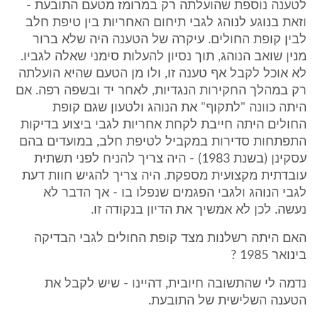
לטענה נוספת שהועלתה רק במרומז מטעם התובעת -
וזאת בנוגע לנוהג לגבי תיחום האחריות בין טיפת חלב
לבין קופת החולים. עיקרה של הטענה היה שלא ברור
מנין שואב הנוהג, תוך נסיון להעלות סימני שאלה לגביו.
לא אוכל לקבל אף טענה זו, ולו מן הטעם שהיא הועלתה
רק במהלך החקירות הנגדיות, לאחר יד ובשפה רפה. אם
היתה כוונה "לתקוף" את הנוהג ולטעון שגם קופת
החולים היתה חייבת לקחת אחריות לגבי ביצוע בדיקות
התפתחות סדירות במקביל לטיפת חלב, במועדים בהם
עסקינן (בשנת 1983) - היה צריך להניח לפני תשתית
עובדתית מקצועית מספקת. היה צריך להגיש חוות דעת
לגבי הנוהג ולגבי הפגמים שנפלו בו - אך הדבר לא
נעשה. לכן לא אמשיך את הדיון בנקודה זו.
האם היתה רשלנות מצד קופת החולים לגבי הבדיקה
בינואר 1985 ?
נדמה לי שהתשובה חיובית, דהיינו - שיש לקבל את
הטענה השלישית של התובעת.