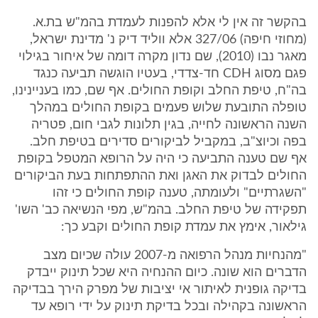
בהקשר זה אין לי אלא להפנות לעמדת בהמ"ש בת.א.
(מחוזי חיפה) 327/06 אלא ווליד דיק נ' מדינת ישראל,
מאגר נבו (2010), שם נדון מקרה דומה של איחור בגילוי
פגם מסוג CDH חד-צדדי, בעטיו הוגשה תביעה כנגד
בה"ח, טיפת החלב וקופת החולים. אף שם, כמו בעניינינו,
טופלה התובעת שלוש פעמים בקופת החולים במהלך
השנה הראשונה לחייה, בגין תלונות לגבי חום, פטריה
בפה וכיוצ"ב, במקביל לביקורים סדירים בטיפת חלב.
אף שם טענה התביעה כי היה על הרופא המטפל בקופת
החולים לבדוק את האגן ואת ההתפתחות בעת הביקורים
"השגרתיים" ולעומתה, טענה קופת החולים כי זהו
תפקידה של טיפת החלב. בהמ"ש, מפי הנשיאה כב' השו'
גילאור, אימץ את עמדת קופת החולים וקבע כך:
"מהנחיות מנהל הרפואה מ-2007 עולה שכיום מצב
הדברים הוא שונה. כיום ההנחיה היא שכל תינוק ייבדק
בדיקה גופנית לאיתור אי יציבות של מפרק הירך בבדיקה
הראשונה בקהילה ובכל בדיקת תינוק על ידי רופא עד