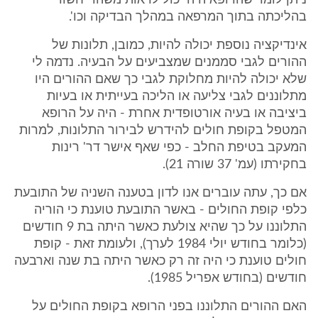
ניתן לומר שהרופא היה יכול לראות משהו "חשוד"
בהליכתה בתוך המרפאה במהלך הבדיקה וכו'.
אינדיקציה נוספת יכולה להיות, כמובן, תלונות של
ההורים לגבי סממנים שמצביעים על הבעיה. נדמה לי
שלא יכולה להיות מחלוקת לגבי כך שאם ההורים היו
מתלוננים לגבי צליעה או הליכה בעייתית או בעיות
ביציבה או בעיה אורטופדית אחרת - היה על הרופא
המטפל בקופת חולים להידרש לבירור התלונות, למרות
המעקב בטיפת החלב - כפי שאף אישר דר' רינות
בחקירתו (עמ' 37 שורה 21).
אם כך, עתה עוברים אנו לדון בטענה השניה של התובעת
כלפי קופת החולים - באשר התובעת טוענת כי הוריה
התלוננו על כך שהיא צולעת כאשר היתה בת 9 חודשים
(כלומר בחודש יולי 1984 לערך), ולעומת זאת - קופת
חולים טוענת כי היה זה רק כאשר היתה בת שנה וארבעה
חודשים (בחודש אפריל 1985).
האם ההורים התלוננו בפני הרופא בקופת החולים על