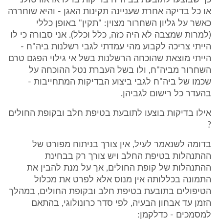
כך שבוצעו לתובעת בביה"ח בדיקות ברלו או אורטולני
או כל בדיקה אחרת שעניינה תקינות האגן - והיא שוחררה
כאשר על גליון השחרור מצוין: "תקין" באופן כללי
(למרות שמצבה לא היה כזה, כלל וכלל). אני סבורה כי לו
הייתי צריכה לקבוע מהי עמדתי לגבי רשלנות ביה"ח -
הייתי מוצאת שהוכחה הרשלנות בשל אי גילוי הפגם טרם
השחרור מביה"ח, ולו בשל העברת נטל ההוכחה על
שכמו של ביה"ח לגבי ביצוע הבדיקות המתחייבות -
בהעדר כל רישום לגביהן.
אילו בדיקות בוצעו לתובעת בטיפת חלב ובקופת החולים
?
בדומה לשנאמר לעיל, אין צורך בניתוח מפורט של
ההתנהלות בטיפת החלב ויש צורך רק בבחינת
ההתנהלות של קופת החולים, אך על מנת להבין את
התמונה בכללותה אין מנוס אלא לפרט את מכלול
הטיפולים בתובעת בטיפת חלב ובקופת החולים, במהלך
הזמן עד אבחון הבעיה, לפי סדר כרונולוגי, בהתאם
למסמכים - כדלקמן: