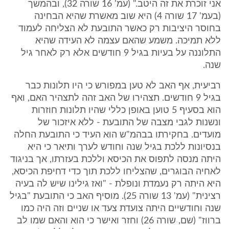
אני זוכרת את זה היטב." (עמ' 16 שורה 32), ובהמשך
(בעמ' 17 שורה 4) היא שוב מאשרת שהיא הבחינה
בחוסר היציבות רק כאשר התובעת לא הצליחה לעמוד
ללא תמיכה. משמע שהאם עצמה לא העידה שהיא
התלוננה על בעיות בגיל 9 חודשים אלא רק לאחר גיל
שנה.
רביעית, אף האב לא טען במפורש כי היו תלונות כבר
בגיל 9 חודשים. תצהירו של האב זהה לתצהיר האם, ואף
הוא בסעיף 5 טוען באופן כללי שהיו תלונות חוזרות
ונשנות לגבי מצבה של התובעת - ללא איזכור של
מועדים. בחקירתו בבהמ"ש הוא העיד כי התובעת החלה
בנסיונות ללכת בגיל שנה וחודש לערך ותיאר כי היא
היתה מנסה לתפוס את הכיסא וללכת בעזרתו, אך בניגוד
לאחיה הבוגרים, שהצליחו ללכת תוך כדי דחיפת הכיסא,
היא היתה רק נעמדת ונופלת - "ואז גילינו שיש לה בעיה
רצינית" (עמ' 13 שורה 25). מוסיף האב כי התובעת "בגיל
שנה וחודשיים היתה צועדת צעד או שניים וזה היה כמו
ברווז" (שם, שורה 26) וחזר ואישר כי הוא והאם שמו לב