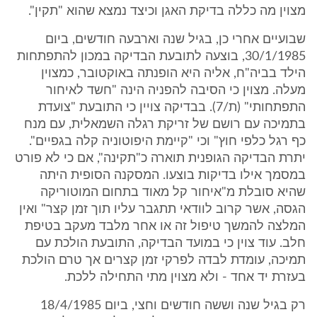
מצוין מה כללה בדיקת האגן וכיצד נמצא שהוא "תקין".
שבועיים אחרי כן, בגיל שנה וארבעה חודשים, ביום
30/1/1985, בוצעה לתובעת הבדיקה במכון להתפתחות
הילד בביה"ח, אליה היא הופנתה באוקטובר, כמצוין
מעלה. מצוין כי הסיבה להפניה הינה "חשד לאיחור
התפתחותי" (ת/7). בבדיקה צויין כי התובעת "צועדת
בתמיכה עם רושם של זריקת רגלה השמאלית, עם מנח
כף רגל כלפי חוץ" וכי "קיימת היפוטוניה קלה בגפיים".
יתרת הבדיקה הגופנית תוארה כ"תקינה", אם כי לא פורט
במסמך אילו בדיקות בוצעו. המסקנה הסופית היתה
שהיא סובלת מ"איחור קל מאוד בתחום המוטוריקה
הגסה, אשר קרוב לוודאי תתגבר עליו תוך זמן קצר" ואין
המלצה להמשך טיפול זה או אחר מלבד מעקב בטיפת
חלב. עוד צוין כי במועד הבדיקה, התובעת הולכת עם
תמיכה, עומדת לבדה לפרקי זמן קצרים אך טרם הולכת
בעזרת יד אחד - ולא מצוין מתי התחילה ללכת.
רק בגיל שנה וששה חודשים וחצי, ביום 18/4/1985