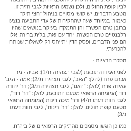
לצערי, לא ניתן היה להגיע להסכמה דומה בין התובעת
לבין קופת החולים, ולכן נשמעו הראיות לגבי חזית זו.
מטבע הדברים, יש קושי מסויים בניהול "חצי תיק"
כאמור, במיוחד שעה שהחקירות של עדי התביעה בוצעו
ברובן טרם הפשרה והן התמקדו בעיקר בנושאים שהיו
רלבנטיים טרם הפשרה. יחד עם זאת, בלית ברירה, אלו
הם פני הדברים, ופסק הדין יתייחס רק לשאלות שנותרו
להכרעתי.
מסכת הראיות -
לפני העידו התובעת (לגבי תצהירה ת/1); אביה - מר
אכרם פרח (להלן: "האב", לגבי תצהירו ת/2); אמה - הגב'
עאידה פרח (להלן: "האם", לגבי תצהירה ת/3); דר' יהודה
דוד (המומחה הרפואי מטעם התובעת, להלן: "דר' דוד",
לגבי חוות דעתו ת/4) ודר' מיכה רינות (המומחה הרפואי
מטעם קופת חולים, להלן: "דר' רינות", לגבי חוות דעתו
נ/3).
כמו כן הוגשו מסמכים מהתיקים הרפואיים של ביה"ח,