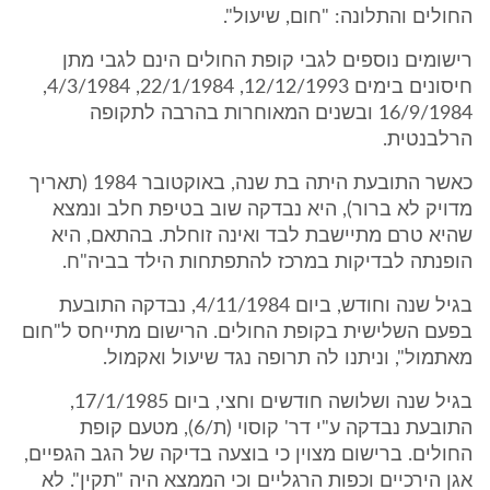
החולים והתלונה: "חום, שיעול".
רישומים נוספים לגבי קופת החולים הינם לגבי מתן
חיסונים בימים 12/12/1993, 22/1/1984, 4/3/1984,
16/9/1984 ובשנים המאוחרות בהרבה לתקופה
הרלבנטית.
כאשר התובעת היתה בת שנה, באוקטובר 1984 (תאריך
מדויק לא ברור), היא נבדקה שוב בטיפת חלב ונמצא
שהיא טרם מתיישבת לבד ואינה זוחלת. בהתאם, היא
הופנתה לבדיקות במרכז להתפתחות הילד בביה"ח.
בגיל שנה וחודש, ביום 4/11/1984, נבדקה התובעת
בפעם השלישית בקופת החולים. הרישום מתייחס ל"חום
מאתמול", וניתנו לה תרופה נגד שיעול ואקמול.
בגיל שנה ושלושה חודשים וחצי, ביום 17/1/1985,
התובעת נבדקה ע"י דר' קוסוי (ת/6), מטעם קופת
החולים. ברישום מצוין כי בוצעה בדיקה של הגב הגפיים,
אגן הירכיים וכפות הרגליים וכי הממצא היה "תקין". לא