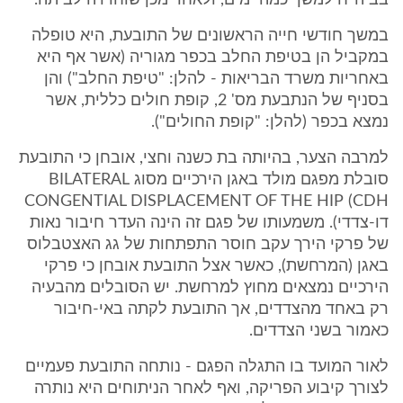
בביה"ח למשך כמה ימים, ולאחר מכן שוחררה לביתה.
במשך חודשי חייה הראשונים של התובעת, היא טופלה
במקביל הן בטיפת החלב בכפר מגוריה (אשר אף היא
באחריות משרד הבריאות - להלן: "טיפת החלב") והן
בסניף של הנתבעת מס' 2, קופת חולים כללית, אשר
נמצא בכפר (להלן: "קופת החולים").
למרבה הצער, בהיותה בת כשנה וחצי, אובחן כי התובעת
סובלת מפגם מולד באגן הירכיים מסוג BILATERAL
CONGENTIAL DISPLACEMENT OF THE HIP (CDH
דו-צדדי). משמעותו של פגם זה הינה העדר חיבור נאות
של פרקי הירך עקב חוסר התפתחות של גג האצטבלוס
באגן (המרחשת), כאשר אצל התובעת אובחן כי פרקי
הירכיים נמצאים מחוץ למרחשת. יש הסובלים מהבעיה
רק באחד מהצדדים, אך התובעת לקתה באי-חיבור
כאמור בשני הצדדים.
לאור המועד בו התגלה הפגם - נותחה התובעת פעמיים
לצורך קיבוע הפריקה, ואף לאחר הניתוחים היא נותרה