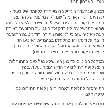
זאת - האבחון הראוי.
מכאן, שבהעדר אינדיקציה מיוחדת לקיומה של בעיה -
לא היתה "נורה אדומה" שנדלקה מלפניו של הרופא
המטפל בקופת החולים בגיל 9 חודשים - ולא אוכל לומר
שהוא התרשל עת לא בדק את האגן של התובעת באותה
העת (ואזכיר שוב כי למעשה אף דר' דוד מטעם התובעת,
הן בחוות דעתו והן בחקירתו בבהמ"ש, לא טען חד
משמעית שהרופא המטפל בקופת החולים היה צריך
לבצע בדיקות ספציפיות בתאריך מסוים).
מסקנת הביניים עד כאן היא שלא נפל פגם בהתנהלות
רופא קופת החולים עד חודש ינואר 1985, בעת
שהתובעת היתה בת שנה ושלושה חודשים, ודין הטענה
השניה של התובעת להדחות אף היא.
התייחסות לחלוקת האחריות בין קופת החולים לבין
טיפת חלב -
טרם אעבור לבחון את הטענה השלישית, אתייחס עוד