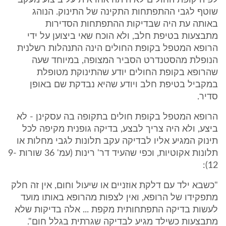
לפיה קופת החולים לא היתה אחראית על ביצוע מעקב
שוטף לגבי ההתפתחות התקינה של התינוק. הנוהג
באותה עת היה שבדיקות ההתפתחות הסדירות
מתבצעות בטיפת חלב, ולא הוכח שאי ביצוען על ידי
הרופא המטפל בקופת החולים הינה התנהלות רשלנית
הנופלת מהסטנדרט הסביר המצופה, במיוחד שעה
שהרופא בקופת החולים יודע שהתינוקת מטופלת
במקביל בטיפת חלב ויודע שהיא נבדקת שם באופן
סדיר.
הרופא המטפל בקופת חולים בתקופה בה עסקינן - לא
ביצע, ולא היה צריך לבצע, בדיקה גופנית מקיפה לכל
תינוק המגיע אליו לבדיקה עקב תלונות לגבי מחלות או
תלונות אקוטיות, וכפי שהעיד דר' רינות (עמ' 36 שורות 9-
12):
"כשבא ילד עם דלקת אוזניים או שיעול וחום, אין זה חלק
מתפקידו של הרופא, ואין לצפות מהרופא באותו מועד
לעשות בדיקה התפתחותית מקפת ... אלה בדיקות שלא
מתבצעות כשילד מגיע לבדיקה שגרתית בגלל חום".