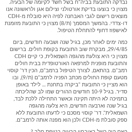
נבדקה התובעת בביה"ח בשל חשד לקיומה של הבעיה.
מצוין כי בוצעו בדיקת אורטולני וצילום אגן ולראשונה אנו
מוצאים רישום לגבי האבחנה לפיה היא סובלת מ-CDH
דו-צדדי. בהמשך המסמך (ת/8) מצוין כי התובעת מזומנת
לאישפוז דחוף להתחלת הטיפול.
כמה ימים לאחר מכן, בגיל שנה ושבעה חודשים, ביום
29/4/85, מבקרת שוב התובעת בקופת חולים. ברישום
מצוין כי היא צולעת מהגפה השמאלית, כי קיים CDH
והתובעת מופנית למרפאה האורטופדית בבית חולים
רמב"ם. בהתאם, לצורך הטיפול ברמב"ם, הכין דר' קוסוי
מטעם קופת החולים מכתב הפניה לרמב"ם (ת/9), ובו
הוא מציין כי התובעת "ביקרה בתחנת ... לילד באופן
סדיר. בגיל 10-9 חודשים ההורים שמו לב שהליכתה
בתמיכה לא היתה תקינה וכאשר התחילה ללכת לבד,
בגיל שנה וארבעה חודשים, היא צלעה מהגפה
השמאלית". דר' קוסוי מסכם כי לדעתו התובעת ללא
ספק סובלת מ-CDH ולכן הוא מפנה אותה לרמב"ם.